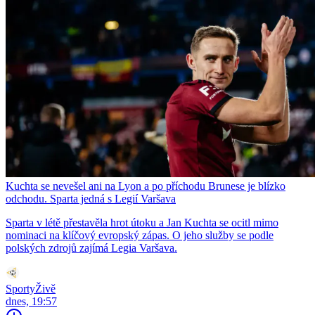
Kuchta se nevešel ani na Lyon a po příchodu Brunese je blízko
odchodu. Sparta jedná s Legií Varšava
Sparta v létě přestavěla hrot útoku a Jan Kuchta se ocitl mimo
nominaci na klíčový evropský zápas. O jeho služby se podle
polských zdrojů zajímá Legia Varšava.
SportyŽivě
dnes, 19:57