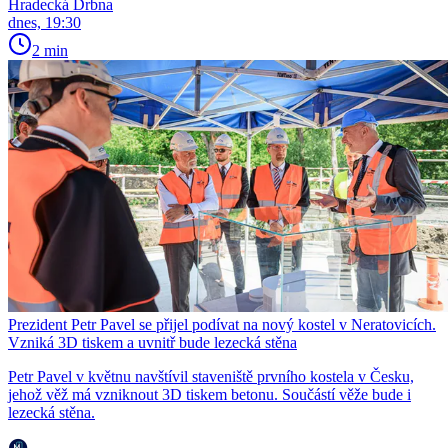
Hradecká Drbna
dnes, 19:30
2 min
Prezident Petr Pavel se přijel podívat na nový kostel v Neratovicích.
Vzniká 3D tiskem a uvnitř bude lezecká stěna
Petr Pavel v květnu navštívil staveniště prvního kostela v Česku,
jehož věž má vzniknout 3D tiskem betonu. Součástí věže bude i
lezecká stěna.