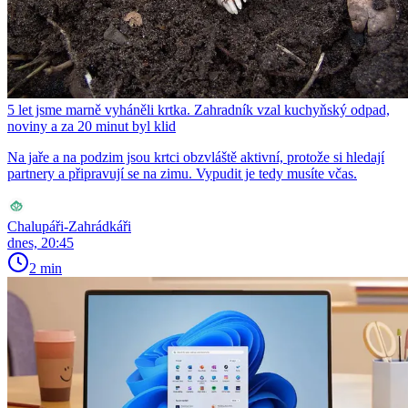
5 let jsme marně vyháněli krtka. Zahradník vzal kuchyňský odpad,
noviny a za 20 minut byl klid
Na jaře a na podzim jsou krtci obzvláště aktivní, protože si hledají
partnery a připravují se na zimu. Vypudit je tedy musíte včas.
Chalupáři-Zahrádkáři
dnes, 20:45
2 min