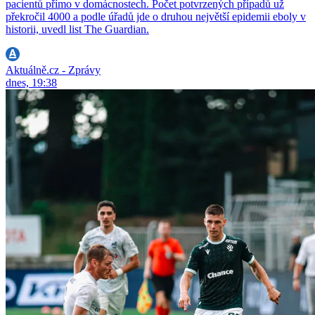
pacientů přímo v domácnostech. Počet potvrzených případů už
překročil 4000 a podle úřadů jde o druhou největší epidemii eboly v
historii, uvedl list The Guardian.
Aktuálně.cz - Zprávy
dnes, 19:38