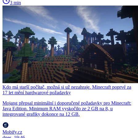
3 min
Kdo má starší počítač, možná si už nezahraje. Minecraft poprvé za
17 let mění hardwarové požadavky
Mojang přepsal minimální i doporučené požadavky pro Minecraft:
Java Edition. Minimum RAM vyskočilo ze 2 GB na 8, u
integrované grafiky dokonce na 12 GB.
Mobify.cz
dnes, 19:46