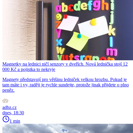
Magnetky na lednici ničí senzory v dveřích. Nová lednička stojí 12
000 Kč a pojistka to nekryje
Magnety představují pro většinu ledniček velkou hrozbu. Pokud je
tam máte i vy, raději je rychle sundejte, protože jinak přijdete o plno
peněz.
adbz.cz
dnes, 18:30
1 min