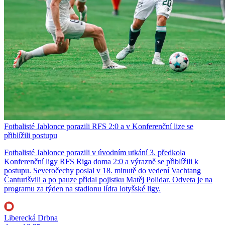
Fotbalisté Jablonce porazili RFS 2:0 a v Konferenční lize se
přiblížili postupu
Fotbalisté Jablonce porazili v úvodním utkání 3. předkola
Konferenční ligy RFS Riga doma 2:0 a výrazně se přiblížili k
postupu. Severočechy poslal v 18. minutě do vedení Vachtang
Čanturišvili a po pauze přidal pojistku Matěj Polidar. Odveta je na
programu za týden na stadionu lídra lotyšské ligy.
Liberecká Drbna