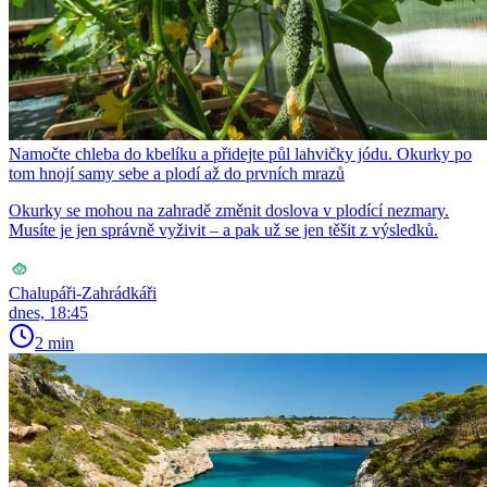
Namočte chleba do kbelíku a přidejte půl lahvičky jódu. Okurky po
tom hnojí samy sebe a plodí až do prvních mrazů
Okurky se mohou na zahradě změnit doslova v plodící nezmary.
Musíte je jen správně vyživit – a pak už se jen těšit z výsledků.
Chalupáři-Zahrádkáři
dnes, 18:45
2 min