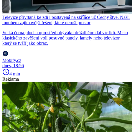
Televize přivrtaná ke zdi i postavená na skříňce už Čechy štve. Našli
mnohem zajímavější řešení, které neruší prostor
Velká černá plocha uprostřed obýváku dráždí čím dál víc lidí. Místo
klasického zavěšení volí posuvné panely, lamely nebo televizor,
který se tváří jako obraz.
Mobify.cz
dnes, 18:56
4 min
Reklama