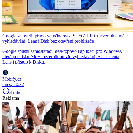
Google se usadil přímo ve Windows. Stačí ALT + mezerník a máte
vyhledávání, Lens i Disk bez otevření prohlížeče
Google spustil samostatnou desktopovou aplikaci pro Windows,
která po stisku Alt + mezerník otevře vyhledávání, AI asistenta,
Lens i přístup k Disku.
Mobify.cz
dnes, 20:32
4 min
Reklama