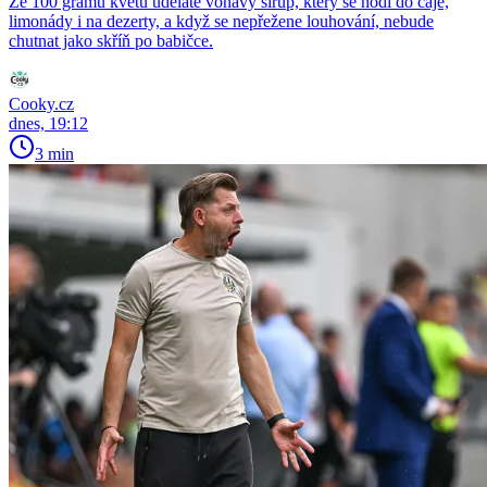
Ze 100 gramů květů uděláte voňavý sirup, který se hodí do čaje,
limonády i na dezerty, a když se nepřežene louhování, nebude
chutnat jako skříň po babičce.
Cooky.cz
dnes, 19:12
3 min