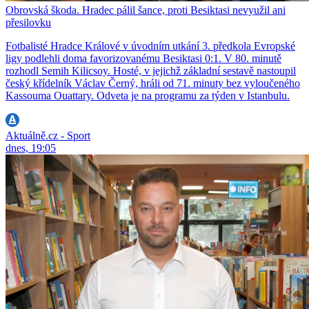
Obrovská škoda. Hradec pálil šance, proti Besiktasi nevyužil ani
přesilovku
Fotbalisté Hradce Králové v úvodním utkání 3. předkola Evropské
ligy podlehli doma favorizovanému Besiktasi 0:1. V 80. minutě
rozhodl Semih Kilicsoy. Hosté, v jejichž základní sestavě nastoupil
český křídelník Václav Černý, hráli od 71. minuty bez vyloučeného
Kassouma Ouattary. Odveta je na programu za týden v Istanbulu.
Aktuálně.cz - Sport
dnes, 19:05