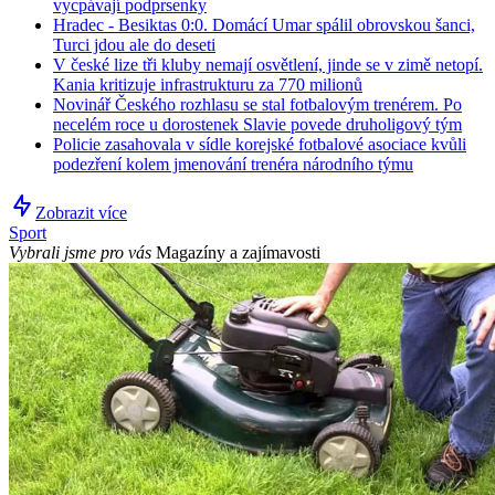
vycpávají podprsenky
Hradec - Besiktas 0:0. Domácí Umar spálil obrovskou šanci,
Turci jdou ale do deseti
V české lize tři kluby nemají osvětlení, jinde se v zimě netopí.
Kania kritizuje infrastrukturu za 770 milionů
Novinář Českého rozhlasu se stal fotbalovým trenérem. Po
necelém roce u dorostenek Slavie povede druholigový tým
Policie zasahovala v sídle korejské fotbalové asociace kvůli
podezření kolem jmenování trenéra národního týmu
Zobrazit více
Sport
Vybrali jsme pro vás
Magazíny a zajímavosti