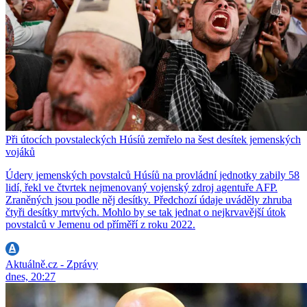
Při útocích povstaleckých Húsíů zemřelo na šest desítek jemenských
vojáků
Údery jemenských povstalců Húsíů na provládní jednotky zabily 58
lidí, řekl ve čtvrtek nejmenovaný vojenský zdroj agentuře AFP.
Zraněných jsou podle něj desítky. Předchozí údaje uváděly zhruba
čtyři desítky mrtvých. Mohlo by se tak jednat o nejkrvavější útok
povstalců v Jemenu od příměří z roku 2022.
Aktuálně.cz - Zprávy
dnes, 20:27