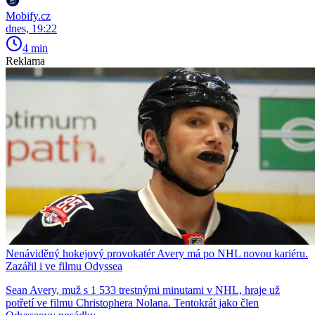
Mobify.cz
dnes, 19:22
4 min
Reklama
Nenáviděný hokejový provokatér Avery má po NHL novou kariéru.
Zazářil i ve filmu Odyssea
Sean Avery, muž s 1 533 trestnými minutami v NHL, hraje už
potřetí ve filmu Christophera Nolana. Tentokrát jako člen