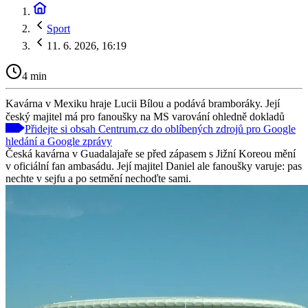
Sport
11. 6. 2026, 16:19
4 min
Kavárna v Mexiku hraje Lucii Bílou a podává bramboráky. Její
český majitel má pro fanoušky na MS varování ohledně dokladů
Přidejte si obsah Centrum.cz do oblíbených zdrojů pro Google
hledání a Google zprávy
Česká kavárna v Guadalajaře se před zápasem s Jižní Koreou mění
v oficiální fan ambasádu. Její majitel Daniel ale fanoušky varuje: pas
nechte v sejfu a po setmění nechoďte sami.