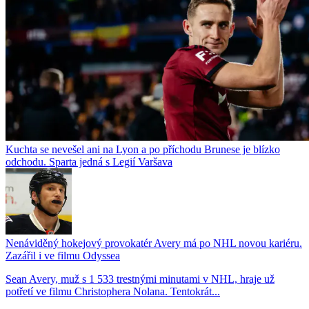
Kuchta se nevešel ani na Lyon a po příchodu Brunese je blízko
odchodu. Sparta jedná s Legií Varšava
Nenáviděný hokejový provokatér Avery má po NHL novou kariéru.
Zazářil i ve filmu Odyssea
Sean Avery, muž s 1 533 trestnými minutami v NHL, hraje už
potřetí ve filmu Christophera Nolana. Tentokrát...