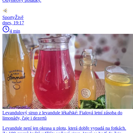
Odysseovy posádky.
SportyŽivě
dnes, 19:17
4 min
Levandulový sirup z levandule lékařské: Fialová letní zásoba do
limonády, čaje i dezertů
Levandule není jen okrasa u plotu, která dobře vypadá na fotkách.