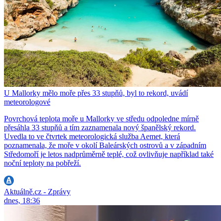
U Mallorky mělo moře přes 33 stupňů, byl to rekord, uvádí
meteorologové
Povrchová teplota moře u Mallorky ve středu odpoledne mírně
přesáhla 33 stupňů a tím zaznamenala nový španělský rekord.
Uvedla to ve čtvrtek meteorologická služba Aemet, která
poznamenala, že moře v okolí Baleárských ostrovů a v západním
Středomoří je letos nadprůměrně teplé, což ovlivňuje například také
noční teploty na pobřeží.
Aktuálně.cz - Zprávy
dnes, 18:36