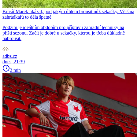
Brusíř Marek ukázal, pod jakým úhlem brousit nůž sekačky. Většina
zahrádkářů to dělá špatně
Podzim je ideálním obdobím pro přípravu zahradní techniky na
příští sezonu. Začít je dobré u sekačky, kterou je třeba důkladně
nabrousit.
adbz.cz
dnes, 21:39
2 min