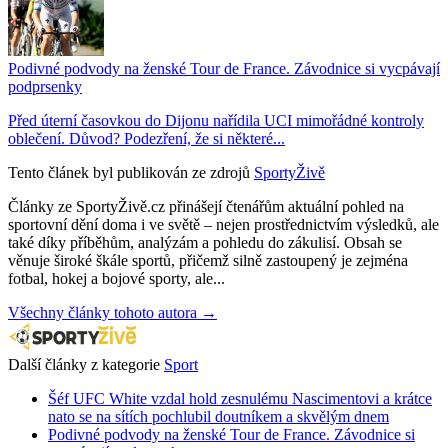
Podivné podvody na ženské Tour de France. Závodnice si vycpávají
podprsenky
Před úterní časovkou do Dijonu nařídila UCI mimořádné kontroly
oblečení. Důvod? Podezření, že si některé...
Tento článek byl publikován ze zdrojů
SportyŽivě
Články ze SportyŽivě.cz přinášejí čtenářům aktuální pohled na
sportovní dění doma i ve světě – nejen prostřednictvím výsledků, ale
také díky příběhům, analýzám a pohledu do zákulisí. Obsah se
věnuje široké škále sportů, přičemž silně zastoupený je zejména
fotbal, hokej a bojové sporty, ale...
Všechny články tohoto autora →
Další články z kategorie
Sport
Šéf UFC White vzdal hold zesnulému Nascimentovi a krátce
nato se na sítích pochlubil doutníkem a skvělým dnem
Podivné podvody na ženské Tour de France. Závodnice si