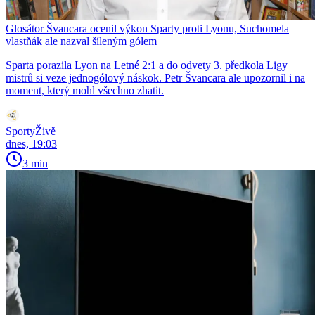
Glosátor Švancara ocenil výkon Sparty proti Lyonu, Suchomela
vlastňák ale nazval šíleným gólem
Sparta porazila Lyon na Letné 2:1 a do odvety 3. předkola Ligy
mistrů si veze jednogólový náskok. Petr Švancara ale upozornil i na
moment, který mohl všechno zhatit.
SportyŽivě
dnes, 19:03
3 min