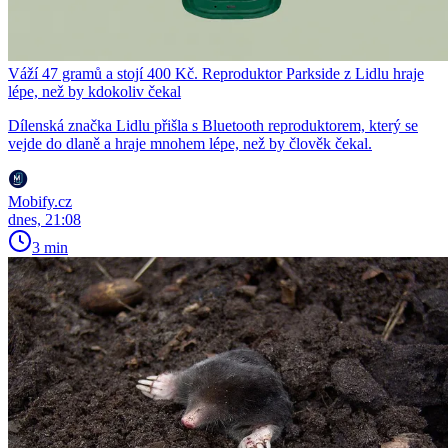
Váží 47 gramů a stojí 400 Kč. Reproduktor Parkside z Lidlu hraje
lépe, než by kdokoliv čekal
Dílenská značka Lidlu přišla s Bluetooth reproduktorem, který se
vejde do dlaně a hraje mnohem lépe, než by člověk čekal.
Mobify.cz
dnes, 21:08
3 min