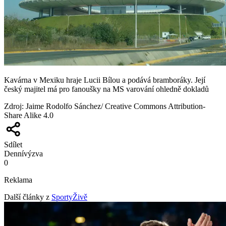
Kavárna v Mexiku hraje Lucii Bílou a podává bramboráky. Její
český majitel má pro fanoušky na MS varování ohledně dokladů
Zdroj
:
Jaime Rodolfo Sánchez/ Creative Commons Attribution-
Share Alike 4.0
Sdílet
Denní
výzva
0
Reklama
Další články z
SportyŽivě