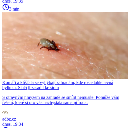
dnes, 19:35
3 min
Komáři a klíšťata se vyhýbají zahradám, kde roste tahle levná
bylinka. Stačí ji zasadit ke stolu
S otravným hmyzem na zahradě se smířit nemusíte. Pomůže vám
řešení, které si pro vás nachystala sama příroda.
adbz.cz
dnes, 19:34