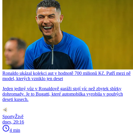
Ronaldo ukázal kolekci aut v hodnotě 700 milionů Kč. Patří mezi ně
model, kterých vzniklo jen deset
Jeden jediný vůz v Ronaldově garáži stojí víc než zbytek sbírky
dohromady. Je to Bugatti, které automobilka vyrobila v pouhých
deseti kusech.
SportyŽivě
dnes, 20:16
4 min