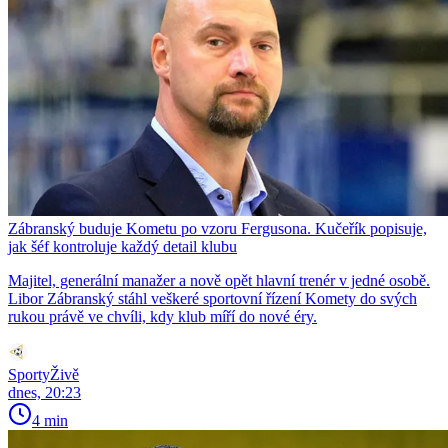
Zábranský buduje Kometu po vzoru Fergusona. Kučeřík popisuje,
jak šéf kontroluje každý detail klubu
Majitel, generální manažer a nově opět hlavní trenér v jedné osobě.
Libor Zábranský stáhl veškeré sportovní řízení Komety do svých
rukou právě ve chvíli, kdy klub míří do nové éry.
SportyŽivě
dnes, 20:23
4 min