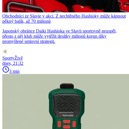
Obchodníci ze Slavie v akci. Z nechtěného Hashioky může kápnout
pěkný balík, až 70 milionů
Japonský obránce Daiki Hashioka ve Slavii sportovně neuspěl,
přesto z něj klub může vytěžit desítky milionů korun díky
promyšlené smluvní strategii.
SportyŽivě
dnes, 21:32
3 min