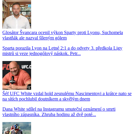
Glosátor Švancara ocenil výkon Sparty proti Lyonu, Suchomela
vlastňák ale nazval šíleným gólem
Sparta porazila Lyon na Letné 2:1 a do odvety 3. předkola Ligy
mistrů si veze jednogólový náskok. Petr...
Šéf UFC White vzdal hold zesnulému Nascimentovi a krátce nato se
na sítích pochlubil doutníkem a skvělým dnem
Dana White sdílel na Instagramu smuteční oznámení o smrti
vlastního zápasníka. Zhruba hodinu až dvě poté...