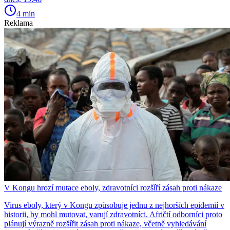
4 min
Reklama
V Kongu hrozí mutace eboly, zdravotníci rozšíří zásah proti nákaze
Virus eboly, který v Kongu způsobuje jednu z nejhorších epidemií v
historii, by mohl mutovat, varují zdravotníci. Afričtí odborníci proto
plánují výrazně rozšířit zásah proti nákaze, včetně vyhledávání