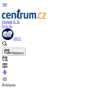
čtvrtek 6. 8.
čt 6. 8.
26°C
Přihlášení
Reklama