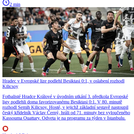
2 min
Hradec v Evropské lize podlehl Besiktasi 0:1, v oslabení rozhodl
Kilicsoy
Fotbalisté Hradce Králové v úvodním utkání 3. předkola Evropské
ligy podlehli doma favorizovanému Besiktasi 0:1. V 80. minutě
rozhodl Semih Kilicsoy. Hosté, v jejichž základní sestavě nastoupil
český křídelník Václav Černý, hráli od 71. minuty bez vyloučeného
Kassouma Ouattary. Odveta je na programu za týden v Istanbulu.