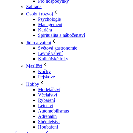
Pro hospodyňky
Zahrada
Osobní rozvoj
Psychologie
Management
Kariéra
Spiritualita a náboženství
Jídlo a vaření
Světová gastronomie
Levné vaření
Kulinářské triky
Mazlíčci
Kočky
Pejskové
Hobby
Modelářství
Včelařství
Rybaření
Letectví
Automobilismus
Adrenalin
Sběratelství
Houbaření