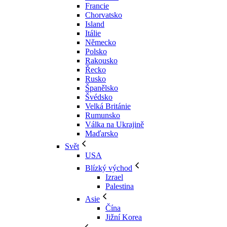
Francie
Chorvatsko
Island
Itálie
Německo
Polsko
Rakousko
Řecko
Rusko
Španělsko
Švédsko
Velká Británie
Rumunsko
Válka na Ukrajině
Maďarsko
Svět
USA
Blízký východ
Izrael
Palestina
Asie
Čína
Jižní Korea