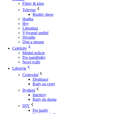
Filmy & kino
Televize
Reality show
Hudba
Hry
Literatura
Výtvarné umění
Divadlo
Digi a stream
Celebrity
Módní policie
Pro pamětníky
Nové tváře
Lifestyle
Cestování
Destinace
Rady na cesty
Bydlení
Interiery
Rady do domu
DIY
Pro kutily