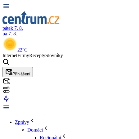
pátek 7. 8.
pá 7. 8.
22°C
Internet
Firmy
Recepty
Slovníky
Přihlášení
Zprávy
Domácí
Regionální