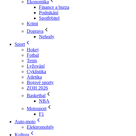
Ekonomika
Finance a burza
Podnikání
Spotřebitel
Krimi
Doprava
Nehody
Sport
Hokej
Fotbal
Tenis
Lyžování
Cyklistika
Atletika
Bojové sporty
ZOH 2026
Basketbal
NBA
Motosport
F1
Auto-moto
Elektromobily
Kultura