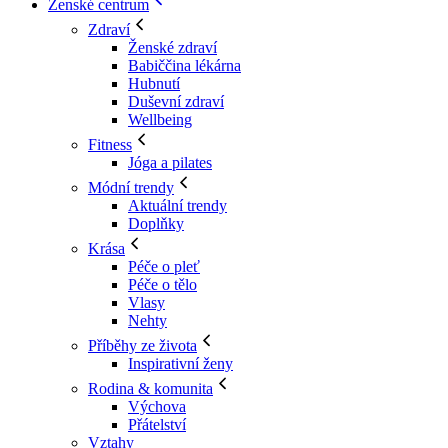
Ženské centrum
Zdraví
Ženské zdraví
Babiččina lékárna
Hubnutí
Duševní zdraví
Wellbeing
Fitness
Jóga a pilates
Módní trendy
Aktuální trendy
Doplňky
Krása
Péče o pleť
Péče o tělo
Vlasy
Nehty
Příběhy ze života
Inspirativní ženy
Rodina & komunita
Výchova
Přátelství
Vztahy