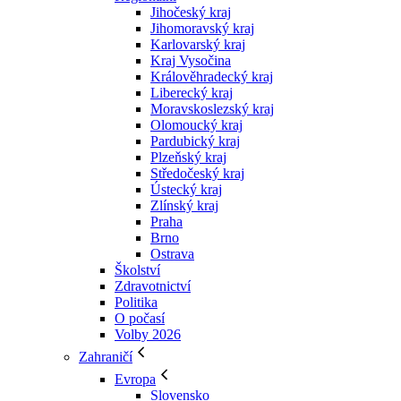
Jihočeský kraj
Jihomoravský kraj
Karlovarský kraj
Kraj Vysočina
Králověhradecký kraj
Liberecký kraj
Moravskoslezský kraj
Olomoucký kraj
Pardubický kraj
Plzeňský kraj
Středočeský kraj
Ústecký kraj
Zlínský kraj
Praha
Brno
Ostrava
Školství
Zdravotnictví
Politika
O počasí
Volby 2026
Zahraničí
Evropa
Slovensko