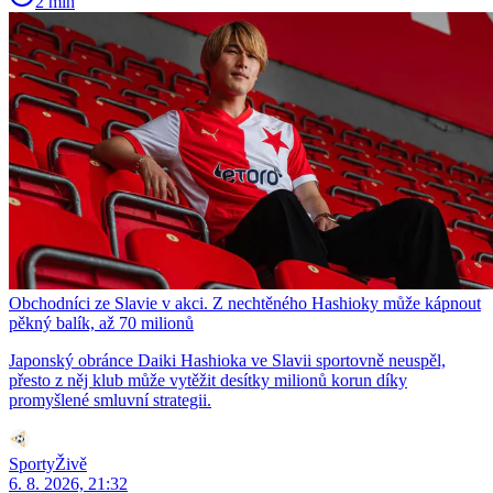
2 min
Obchodníci ze Slavie v akci. Z nechtěného Hashioky může kápnout
pěkný balík, až 70 milionů
Japonský obránce Daiki Hashioka ve Slavii sportovně neuspěl,
přesto z něj klub může vytěžit desítky milionů korun díky
promyšlené smluvní strategii.
SportyŽivě
6. 8. 2026, 21:32