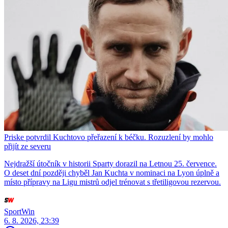
Priske potvrdil Kuchtovo přeřazení k béčku. Rozuzlení by mohlo
přijít ze severu
Nejdražší útočník v historii Sparty dorazil na Letnou 25. července.
O deset dní později chyběl Jan Kuchta v nominaci na Lyon úplně a
místo přípravy na Ligu mistrů odjel trénovat s třetiligovou rezervou.
SportWin
6. 8. 2026, 23:39