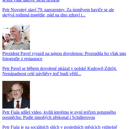
Petr Novotný slaví 79. narozeniny. Za úsměvem baviče se ale
skrývá rodinná tragédie, pád na dno zdraví i...
Prezident Pavel vyrazil na tajnou dovolenou: Prozradila ho však tato
fotografie z restaurace
Petr Pavel se během dovolené ukázal v polské Kudowě-Zdróji.
Nenápadnost celé návštěvy teď budí větší...
Petr Fiala sdílel video, kvůli kterému je nyní terčem potupného
posměchu: Podle mnohých překonal i Schillerovou
Petr Fiala je na sociálních sítích v posledních měsících viditelně