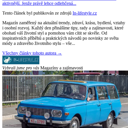
aktivnější. Jenže právě lehce odlehčená...
Tento článek byl publikován ze zdrojů
In-lifestyle.cz
Magazín zaměřený na aktuální trendy, zdraví, krásu, bydlení, vztahy
i osobní rozvoj. Každý den přinášíme tipy, rady a zajímavosti, které
obohatí váš životní styl a pomohou vám cítit se skvěle. Od
inspirativních příběhů a praktických návodů po novinky ze světa
módy a zdravého životního stylu – vše...
Všechny články tohoto autora →
Vybrali jsme pro vás
Magazíny a zajímavosti