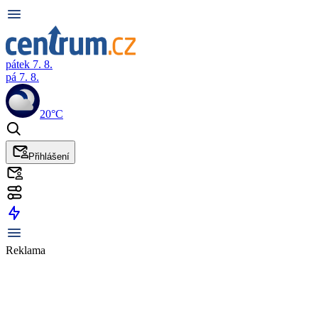
pátek 7. 8.
pá 7. 8.
20°C
Přihlášení
Reklama