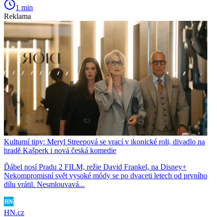
1 min
Reklama
Kulturní tipy: Meryl Streepová se vrací v ikonické roli, divadlo na
hradě Kašperk i nová česká komedie
Ďábel nosí Pradu 2 FILM, režie David Frankel, na Disney+
Nekompromisní svět vysoké módy se po dvaceti letech od prvního
dílu vrátil. Nesmlouvavá...
HN.cz