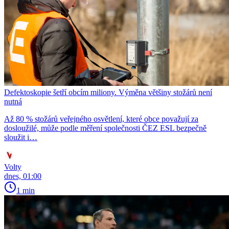
Defektoskopie šetří obcím miliony. Výměna většiny stožárů není
nutná
Až 80 % stožárů veřejného osvětlení, které obce považují za
dosloužilé, může podle měření společnosti ČEZ ESL bezpečně
sloužit i…
Volty
dnes, 01:00
1 min