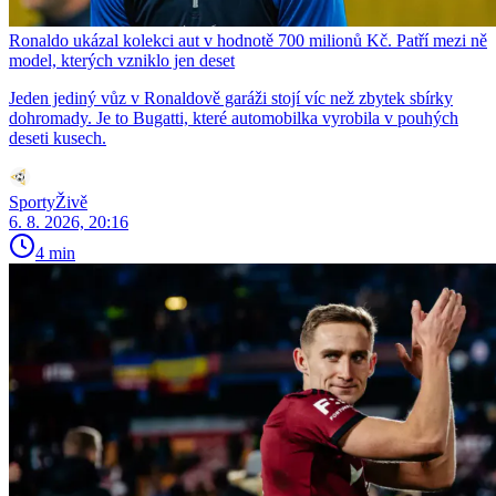
Ronaldo ukázal kolekci aut v hodnotě 700 milionů Kč. Patří mezi ně
model, kterých vzniklo jen deset
Jeden jediný vůz v Ronaldově garáži stojí víc než zbytek sbírky
dohromady. Je to Bugatti, které automobilka vyrobila v pouhých
deseti kusech.
SportyŽivě
6. 8. 2026, 20:16
4 min