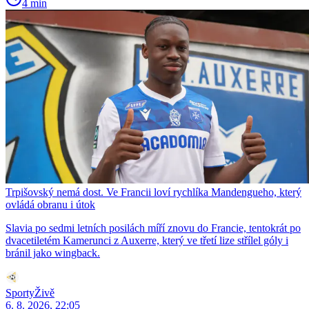
4 min
Trpišovský nemá dost. Ve Francii loví rychlíka Mandengueho, který
ovládá obranu i útok
Slavia po sedmi letních posilách míří znovu do Francie, tentokrát po
dvacetiletém Kamerunci z Auxerre, který ve třetí lize střílel góly i
bránil jako wingback.
SportyŽivě
6. 8. 2026, 22:05