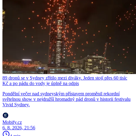
89 dronů se v Sydney zřítilo mezi diváky. Jeden stojí přes 60 tisíc
Kč a po pádu do vody je úplně na odpis
Pondělní večer nad sydneyským přístavem proměnil rekordní
světelnou show v nejdražší hromadný pád dronů v historii festivalu
Vivid Sydney.
Mobify.cz
6. 8. 2026, 21:56