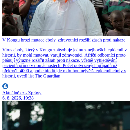
V Kongu hrozí mutace eboly, zdravotníci rozšíří zásah proti nákaze
Virus eboly, který v Kongu způsobuje jednu z nejhorších epidemií v
historii, by mohl mutovat, varují zdravotníci. Afričtí odborníci proto
plánují výrazně rozšířit zásah proti nákaze, včetně vyhledávání
pacientů přímo v domácnostech. Počet potvrzených případů už
překročil 4000 a podle úřadů jde o druhou největší epidemii eboly v
historii, uvedl list The Guardian.
Aktuálně.cz - Zprávy
6. 8. 2026, 19:38