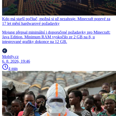
Kdo má starší počítač, možná si už nezahraje. Minecraft poprvé za
17 let mění hardwarové požadavky
Mojang přepsal minimální i doporučené požadavky pro Minecraft:
Java Edition. Minimum RAM vyskočilo ze 2 GB na 8, u
integrované grafiky dokonce na 12 GB.
Mobify.cz
6. 8. 2026, 19:46
4 min