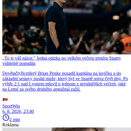
„To je váš názor." Jedna otázka po velkém večeru trenéra Sparty
viditelně popudila
Devětačtyřicetiletý Brian Priske posadil kapitána na lavičku a do
základní sestavy poslal muže, který byl ve Spartě sotva čtyři dny. Po
výhře 2:1 nad Lyonem mluvil o jednom z nejsilnějších večerů, jaké
na Letné za svého druhého angažmá zažil.
SportWin
6. 8. 2026, 23:40
2 min
Reklama