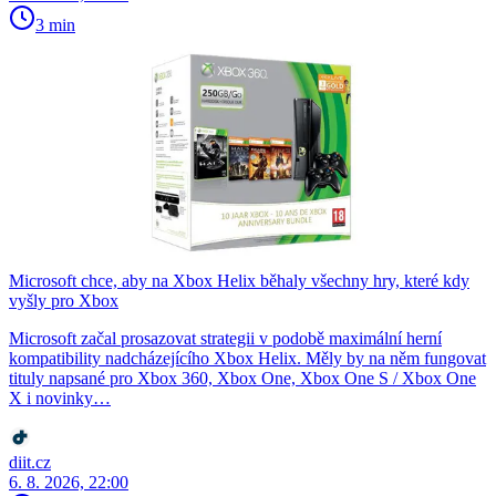
3 min
Microsoft chce, aby na Xbox Helix běhaly všechny hry, které kdy
vyšly pro Xbox
Microsoft začal prosazovat strategii v podobě maximální herní
kompatibility nadcházejícího Xbox Helix. Měly by na něm fungovat
tituly napsané pro Xbox 360, Xbox One, Xbox One S / Xbox One
X i novinky…
diit.cz
6. 8. 2026, 22:00