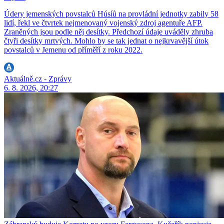
Údery jemenských povstalců Húsíů na provládní jednotky zabily 58
lidí, řekl ve čtvrtek nejmenovaný vojenský zdroj agentuře AFP.
Zraněných jsou podle něj desítky. Předchozí údaje uváděly zhruba
čtyři desítky mrtvých. Mohlo by se tak jednat o nejkrvavější útok
povstalců v Jemenu od příměří z roku 2022.
Aktuálně.cz - Zprávy
6. 8. 2026, 20:27