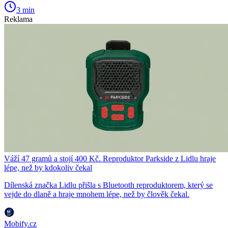
3 min
Reklama
Váží 47 gramů a stojí 400 Kč. Reproduktor Parkside z Lidlu hraje
lépe, než by kdokoliv čekal
Dílenská značka Lidlu přišla s Bluetooth reproduktorem, který se
vejde do dlaně a hraje mnohem lépe, než by člověk čekal.
Mobify.cz