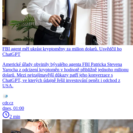
FBI agent měl ukrást kryptoměny za milion dolarů. Usvědčil ho
ChatGPT
Americké úřady obvinily bývalého agenta FBI Patricka Stevena
Yarocha z odcizení kryptoměn v hodnotě přibližně jednoho milionu
dolarů. Mezi nejzajímavější důkazy patří jeho konverzace s
ChatGPT, ve kterých údajně řešil investování peněz i odchod z
USA.
cdr.cz
dnes, 01:00
2 min