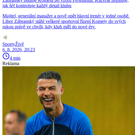
Zábranský buduje Kometu po vzoru Fergusona. Kučeřík popisuje,
jak šéf kontroluje každý detail klubu
Majitel, generální manažer a nově opět hlavní trenér v jedné osobě.
Libor Zábranský stáhl veškeré sportovní řízení Komety do svých
rukou právě ve chvíli, kdy klub míří do nové éry.
SportyŽivě
6. 8. 2026, 20:23
4 min
Reklama