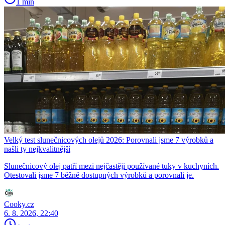
1 min
Velký test slunečnicových olejů 2026: Porovnali jsme 7 výrobků a
našli ty nejkvalitnější
Slunečnicový olej patří mezi nejčastěji používané tuky v kuchyních.
Otestovali jsme 7 běžně dostupných výrobků a porovnali je.
Cooky.cz
6. 8. 2026, 22:40