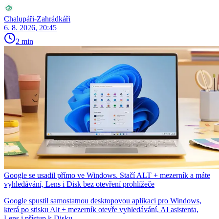
Chalupáři-Zahrádkáři
6. 8. 2026, 20:45
2 min
Google se usadil přímo ve Windows. Stačí ALT + mezerník a máte
vyhledávání, Lens i Disk bez otevření prohlížeče
Google spustil samostatnou desktopovou aplikaci pro Windows,
která po stisku Alt + mezerník otevře vyhledávání, AI asistenta,
Lens i přístup k Disku.