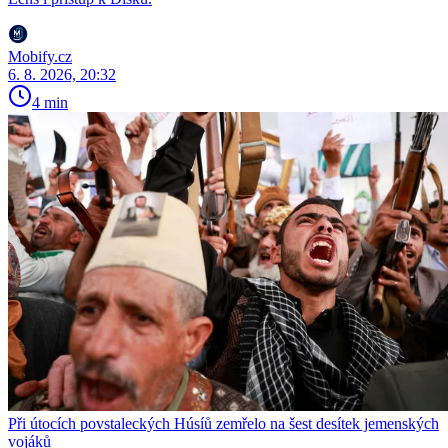
Mobify.cz
6. 8. 2026, 20:32
4 min
Při útocích povstaleckých Húsíů zemřelo na šest desítek jemenských
vojáků