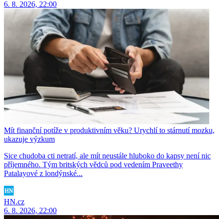
6. 8. 2026, 22:00
Mít finanční potíže v produktivním věku? Urychlí to stárnutí mozku,
ukazuje výzkum
Sice chudoba cti netratí, ale mít neustále hluboko do kapsy není nic
příjemného. Tým britských vědců pod vedením Praveethy
Patalayové z londýnské...
HN.cz
6. 8. 2026, 22:00