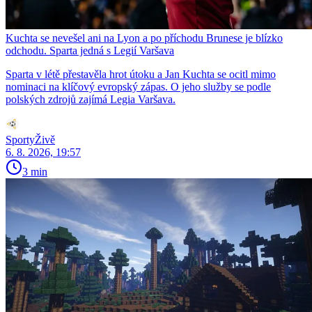
Kuchta se nevešel ani na Lyon a po příchodu Brunese je blízko
odchodu. Sparta jedná s Legií Varšava
Sparta v létě přestavěla hrot útoku a Jan Kuchta se ocitl mimo
nominaci na klíčový evropský zápas. O jeho služby se podle
polských zdrojů zajímá Legia Varšava.
SportyŽivě
6. 8. 2026, 19:57
3 min