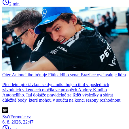
2 min
Otec Antonelliho trénuje Fittipaldiho syna: Brazilec vychvaluje lídra
Před letní přestávkou se dynamika boje o titul v posledních
závodních víkendech otočila ve prospěch Andrey Kimiho
Antonelliho. Ital dokáže pravidelně zajíždět výsledky a sbírat
důležité body, které mohou v součtu na konci sezony rozhodnout.
SvětFormule.cz
6. 8. 2026, 22:47