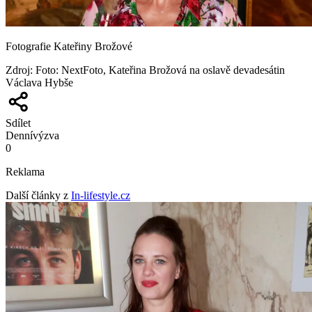
Fotografie Kateřiny Brožové
Zdroj
:
Foto: NextFoto, Kateřina Brožová na oslavě devadesátin
Václava Hybše
Sdílet
Denní
výzva
0
Reklama
Další články z
In-lifestyle.cz