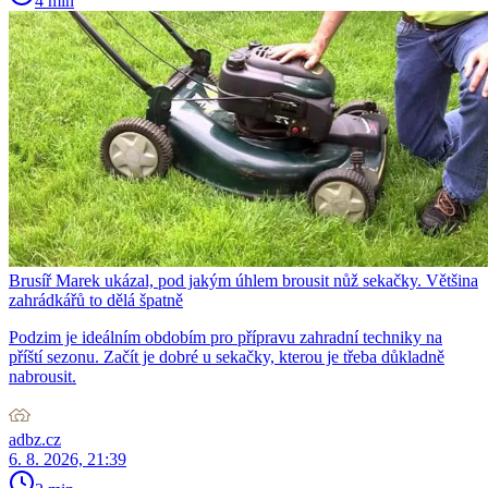
4 min
Brusíř Marek ukázal, pod jakým úhlem brousit nůž sekačky. Většina
zahrádkářů to dělá špatně
Podzim je ideálním obdobím pro přípravu zahradní techniky na
příští sezonu. Začít je dobré u sekačky, kterou je třeba důkladně
nabrousit.
adbz.cz
6. 8. 2026, 21:39