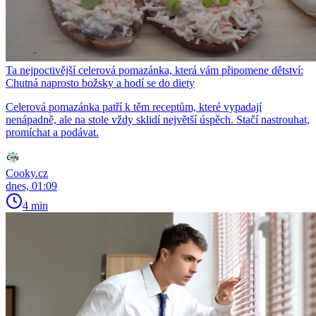
Ta nejpoctivější celerová pomazánka, která vám připomene dětství:
Chutná naprosto božsky a hodí se do diety
Celerová pomazánka patří k těm receptům, které vypadají
nenápadně, ale na stole vždy sklidí největší úspěch. Stačí nastrouhat,
promíchat a podávat.
Cooky.cz
dnes, 01:09
4 min