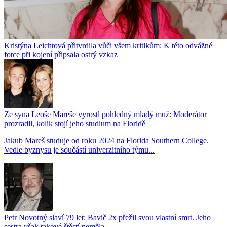
Kristýna Leichtová přitvrdila vůči všem kritikům: K této odvážné
fotce při kojení připsala ostrý vzkaz
Ze syna Leoše Mareše vyrostl pohledný mladý muž: Moderátor
prozradil, kolik stojí jeho studium na Floridě
Jakub Mareš studuje od roku 2024 na Florida Southern College.
Vedle byznysu je součástí univerzitního týmu...
Petr Novotný slaví 79 let: Bavič 2x přežil svou vlastní smrt. Jeho
sestra však takové štěstí neměla