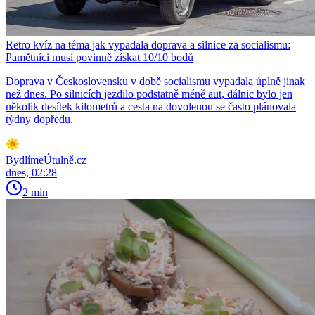
Retro kvíz na téma jak vypadala doprava a silnice za socialismu:
Pamětníci musí povinně získat 10/10 bodů
Doprava v Československu v době socialismu vypadala úplně jinak
než dnes. Po silnicích jezdilo podstatně méně aut, dálnic bylo jen
několik desítek kilometrů a cesta na dovolenou se často plánovala
týdny dopředu.
BydlímeÚtulně.cz
dnes, 02:28
2 min