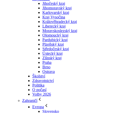
Jihočeský kraj
Jihomoravský kraj
Karlovarský kraj
Kraj Vysočina
Králověhradecký kraj
Liberecký kraj
Moravskoslezský kraj
Olomoucký kraj
Pardubický kraj
Plzeňský kraj
Středočeský kraj
Ústecký kraj
Zlínský kraj
Praha
Brno
Ostrava
Školství
Zdravotnictví
Politika
O počasí
Volby 2026
Zahraničí
Evropa
Slovensko