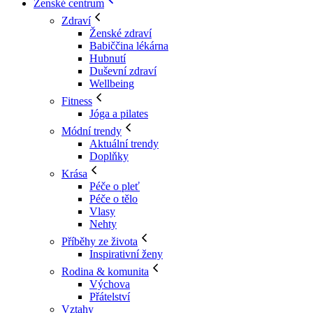
Ženské centrum
Zdraví
Ženské zdraví
Babiččina lékárna
Hubnutí
Duševní zdraví
Wellbeing
Fitness
Jóga a pilates
Módní trendy
Aktuální trendy
Doplňky
Krása
Péče o pleť
Péče o tělo
Vlasy
Nehty
Příběhy ze života
Inspirativní ženy
Rodina & komunita
Výchova
Přátelství
Vztahy