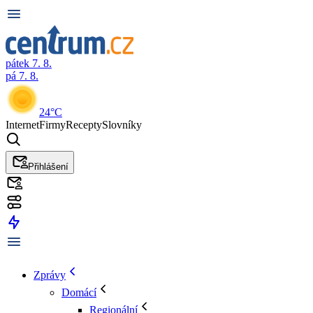
pátek 7. 8.
pá 7. 8.
24°C
Internet
Firmy
Recepty
Slovníky
Přihlášení
Zprávy
Domácí
Regionální