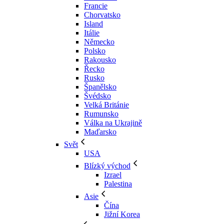
Francie
Chorvatsko
Island
Itálie
Německo
Polsko
Rakousko
Řecko
Rusko
Španělsko
Švédsko
Velká Británie
Rumunsko
Válka na Ukrajině
Maďarsko
Svět
USA
Blízký východ
Izrael
Palestina
Asie
Čína
Jižní Korea