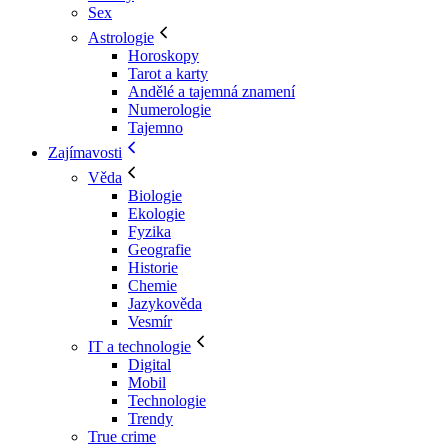
Sex
Astrologie
Horoskopy
Tarot a karty
Andělé a tajemná znamení
Numerologie
Tajemno
Zajímavosti
Věda
Biologie
Ekologie
Fyzika
Geografie
Historie
Chemie
Jazykověda
Vesmír
IT a technologie
Digital
Mobil
Technologie
Trendy
True crime