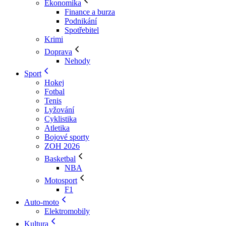
Ekonomika
Finance a burza
Podnikání
Spotřebitel
Krimi
Doprava
Nehody
Sport
Hokej
Fotbal
Tenis
Lyžování
Cyklistika
Atletika
Bojové sporty
ZOH 2026
Basketbal
NBA
Motosport
F1
Auto-moto
Elektromobily
Kultura