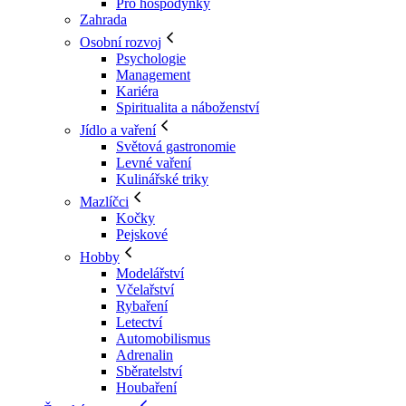
Pro hospodyňky
Zahrada
Osobní rozvoj
Psychologie
Management
Kariéra
Spiritualita a náboženství
Jídlo a vaření
Světová gastronomie
Levné vaření
Kulinářské triky
Mazlíčci
Kočky
Pejskové
Hobby
Modelářství
Včelařství
Rybaření
Letectví
Automobilismus
Adrenalin
Sběratelství
Houbaření