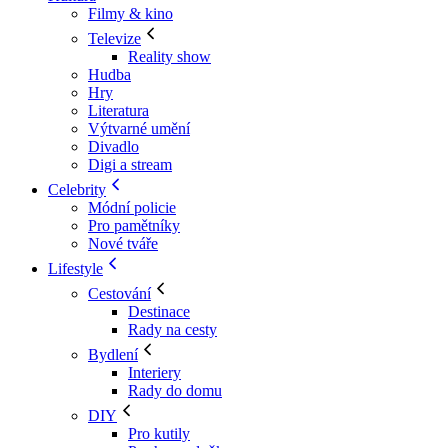
Filmy & kino
Televize
Reality show
Hudba
Hry
Literatura
Výtvarné umění
Divadlo
Digi a stream
Celebrity
Módní policie
Pro pamětníky
Nové tváře
Lifestyle
Cestování
Destinace
Rady na cesty
Bydlení
Interiery
Rady do domu
DIY
Pro kutily