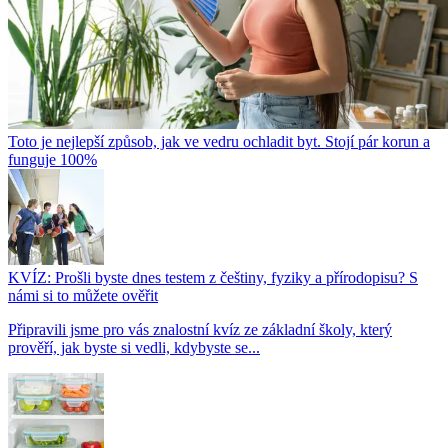
Toto je nejlepší způsob, jak ve vedru ochladit byt. Stojí pár korun a
funguje 100%
KVÍZ: Prošli byste dnes testem z češtiny, fyziky a přírodopisu? S
námi si to můžete ověřit
Připravili jsme pro vás znalostní kvíz ze základní školy, který
prověří, jak byste si vedli, kdybyste se...