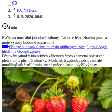
FAJNTIP.cz
8. 5. 2026, 06:01
4 min
Kašlu na normální jahodové záhony. Takto se letos zbavím práce a
moje výnosy budou dvojnásobné
Přidejte si obsah Centrum.cz do oblíbených zdrojů pro Google
hledání a Google zprávy
Pěstování jahod v klasických záhonech často znamená bolest zad,
pletí a boj s plísní či slimáky. Modernější způsoby pěstování ale
umožňují mít čistší úrodu, méně práce a často i vyšší výnosy.