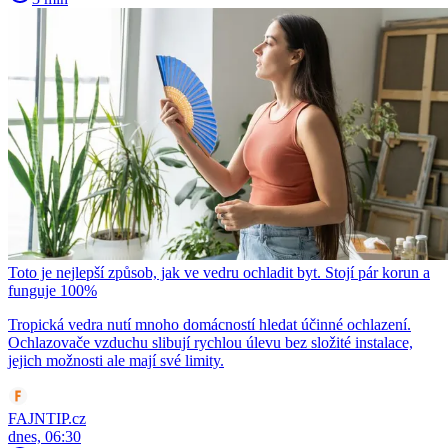
Toto je nejlepší způsob, jak ve vedru ochladit byt. Stojí pár korun a
funguje 100%
Tropická vedra nutí mnoho domácností hledat účinné ochlazení.
Ochlazovače vzduchu slibují rychlou úlevu bez složité instalace,
jejich možnosti ale mají své limity.
FAJNTIP.cz
dnes, 06:30