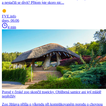
a nestačili se divit? Přitom jste skoro nic...
FVE.info
dnes, 06:06
4 min
Porod v české zoo skončil tragicky. Oblíbená samice ani její mládě
nepřežily
Zoo Jihlava přišla o víkendu při komplikovaném porodu o chovnou