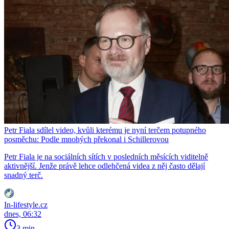
Petr Fiala sdílel video, kvůli kterému je nyní terčem potupného
posměchu: Podle mnohých překonal i Schillerovou
Petr Fiala je na sociálních sítích v posledních měsících viditelně
aktivnější. Jenže právě lehce odlehčená videa z něj často dělají
snadný terč.
In-lifestyle.cz
dnes, 06:32
3 min