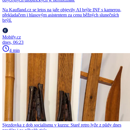
Na Kaufland.cz se letos na jaře objevily AI brýle INF s kamerou,
překladačem i hlasovým asistentem za cenu běžných slunečních
brýlí.
Mobify.cz
dnes, 06:23
4 min
Sjezdovka z dob socialismu v kurzu: Staré retro lyže z půdy dnes