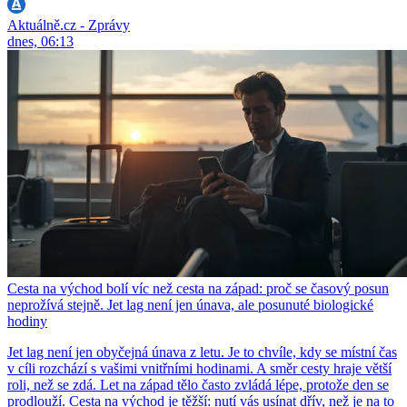
Aktuálně.cz - Zprávy
dnes, 06:13
Cesta na východ bolí víc než cesta na západ: proč se časový posun
neprožívá stejně. Jet lag není jen únava, ale posunuté biologické
hodiny
Jet lag není jen obyčejná únava z letu. Je to chvíle, kdy se místní čas
v cíli rozchází s vašimi vnitřními hodinami. A směr cesty hraje větší
roli, než se zdá. Let na západ tělo často zvládá lépe, protože den se
prodlouží. Cesta na východ je těžší: nutí vás usínat dřív, než je na to