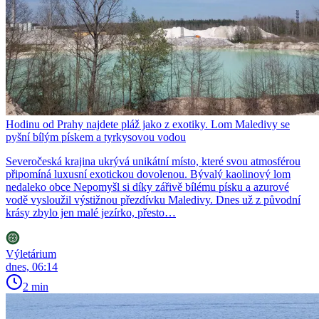
Hodinu od Prahy najdete pláž jako z exotiky. Lom Maledivy se
pyšní bílým pískem a tyrkysovou vodou
Severočeská krajina ukrývá unikátní místo, které svou atmosférou
připomíná luxusní exotickou dovolenou. Bývalý kaolinový lom
nedaleko obce Nepomyšl si díky zářivě bílému písku a azurové
vodě vysloužil výstižnou přezdívku Maledivy. Dnes už z původní
krásy zbylo jen malé jezírko, přesto…
Výletárium
dnes, 06:14
2 min