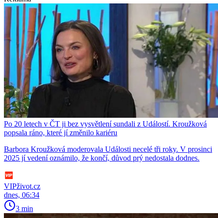
Po 20 letech v ČT ji bez vysvětlení sundali z Událostí. Kroužková
popsala ráno, které jí změnilo kariéru
Barbora Kroužková moderovala Události necelé tři roky. V prosinci
2025 jí vedení oznámilo, že končí, důvod prý nedostala dodnes.
VIPživot.cz
dnes, 06:34
3 min