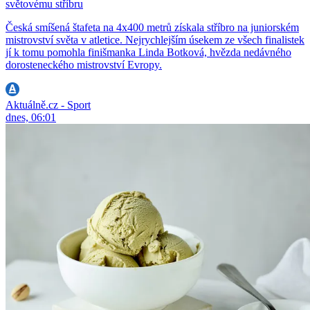
světovému stříbru
Česká smíšená štafeta na 4x400 metrů získala stříbro na juniorském
mistrovství světa v atletice. Nejrychlejším úsekem ze všech finalistek
jí k tomu pomohla finišmanka Linda Botková, hvězda nedávného
dorosteneckého mistrovství Evropy.
Aktuálně.cz - Sport
dnes, 06:01