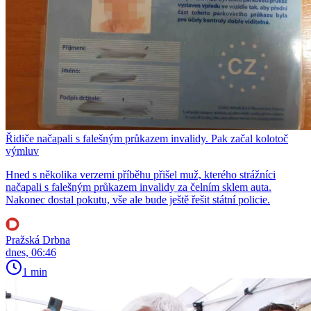
Řidiče načapali s falešným průkazem invalidy. Pak začal kolotoč
výmluv
Hned s několika verzemi příběhu přišel muž, kterého strážníci
načapali s falešným průkazem invalidy za čelním sklem auta.
Nakonec dostal pokutu, vše ale bude ještě řešit státní policie.
Pražská Drbna
dnes, 06:46
1 min