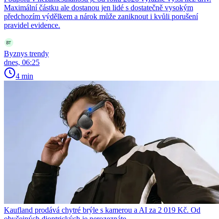
Maximální částku ale dostanou jen lidé s dostatečně vysokým
předchozím výdělkem a nárok může zaniknout i kvůli porušení
pravidel evidence.
Byznys trendy
dnes, 06:25
4 min
Kaufland prodává chytré brýle s kamerou a AI za 2 019 Kč. Od
obyčejných dioptrických je nerozeznáte