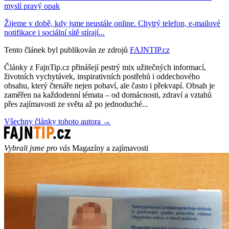
myslí pravý opak
Žijeme v době, kdy jsme neustále online. Chytrý telefon, e-mailové
notifikace i sociální sítě stírají...
Tento článek byl publikován ze zdrojů
FAJNTIP.cz
Články z FajnTip.cz přinášejí pestrý mix užitečných informací,
životních vychytávek, inspirativních postřehů i oddechového
obsahu, který čtenáře nejen pobaví, ale často i překvapí. Obsah je
zaměřen na každodenní témata – od domácnosti, zdraví a vztahů
přes zajímavosti ze světa až po jednoduché...
Všechny články tohoto autora →
Vybrali jsme pro vás
Magazíny a zajímavosti