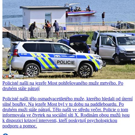
Policisté našli na jezeře Most pohřešovaného muže mrtvého. Po
druhém stále pátrají
Policisté našli tělo osmadvacetiletého muže, kterého hledali od úterní
silné bouřky. Na jezeře Most byl v tu dobu na paddleboardu. Po
druhém muži stále pátrají. Tělo našli ve středu večer. Policie o tom
informovala ve čtvrtek na sociální síti X. Rodinám obou mužů jsou
k dispozici krizoví interventi, kteří poskytují psychologickou
podporu a pomoc.