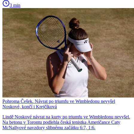
3 min
Pohroma Češek. Návrat po triumfu ve Wimbledonu nevyšel
Noskové, končí i Krejčíková
Lindě Noskové návrat na kurty po triumfu ve Wimbledonu nevyšel.
Na betonu v Torontu podlehla česká tenistka Američance Caty
McNallyové navzdory slibnému začátku 6:7, 1:6.