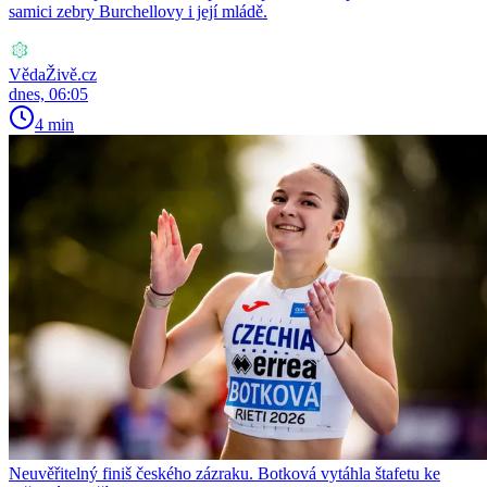
samici zebry Burchellovy i její mládě.
VědaŽivě.cz
dnes, 06:05
4 min
Neuvěřitelný finiš českého zázraku. Botková vytáhla štafetu ke