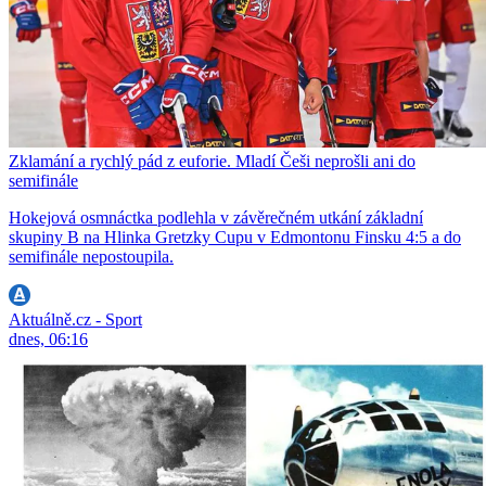
Zklamání a rychlý pád z euforie. Mladí Češi neprošli ani do
semifinále
Hokejová osmnáctka podlehla v závěrečném utkání základní
skupiny B na Hlinka Gretzky Cupu v Edmontonu Finsku 4:5 a do
semifinále nepostoupila.
Aktuálně.cz - Sport
dnes, 06:16