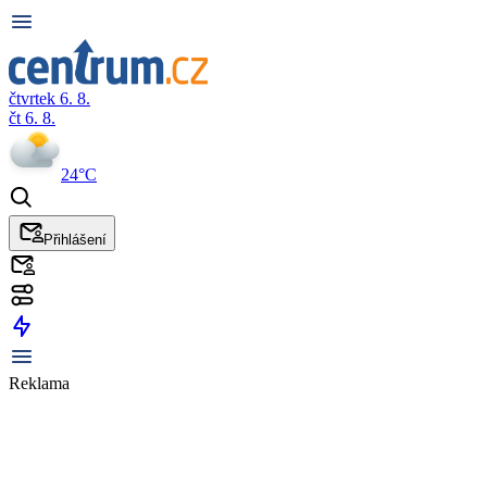
čtvrtek 6. 8.
čt 6. 8.
24°C
Přihlášení
Reklama