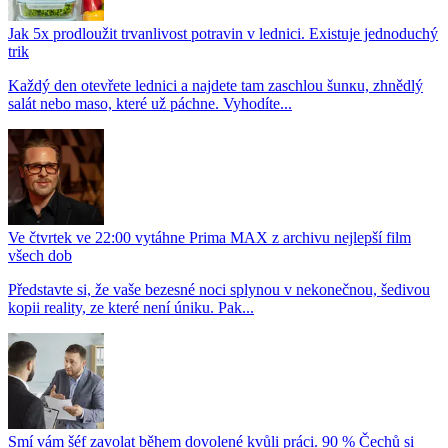
Jak 5x prodloužit trvanlivost potravin v lednici. Existuje jednoduchý
trik
Každý den otevřete lednici a najdete tam zaschlou šunкu, zhnědlý
salát nebo maso, které už páchne. Vyhodíte...
Ve čtvrtek ve 22:00 vytáhne Prima MAX z archivu nejlepší film
všech dob
Představte si, že vaše bezesné noci splynou v nekonečnou, šedivou
kopii reality, ze které není úniku. Pak...
Smí vám šéf zavolat během dovolené kvůli práci. 90 % Čechů si