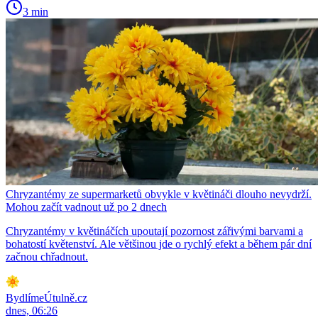
3 min
Chryzantémy ze supermarketů obvykle v květináči dlouho nevydrží.
Mohou začít vadnout už po 2 dnech
Chryzantémy v květináčích upoutají pozornost zářivými barvami a
bohatostí květenství. Ale většinou jde o rychlý efekt a během pár dní
začnou chřadnout.
BydlímeÚtulně.cz
dnes, 06:26