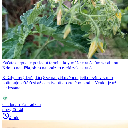
Začátek srpna je poslední termín, kdy můžete rajčatům zasáhnout.
Kdo to neudělá, sbírá na podzim tvrdá zelená rajčata
Každý nový květ, který se na tyčkovém rajčeti otevře v srpnu,
potřebuje ještě šest až osm týdnů do zralého plodu. Venku je už
nedostane.
Chalupáři-Zahrádkáři
dnes, 06:44
4 min