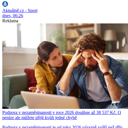
Aktuálně.cz - Sport
dnes, 06:26
Reklama
Podpora v nezaměstnanosti v roce 2026 dosáhne až 38 537 Kč. O
peníze ale můžete přijít kvůli jedné chybě
Podpora v nezaměstnanosti je od roku 2026 výrazně vyšší než dřív.