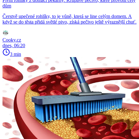
Pivní rohlíky z domácí pekárny: Křupavé pečivo, které provoní celý
dům
Čerstvě upečené rohlíky, to je vůně, která se line celým domem. A
když se do těsta přidá světlé pivo, získá pečivo ještě výraznější chuť.
Cooky.cz
dnes, 06:20
3 min