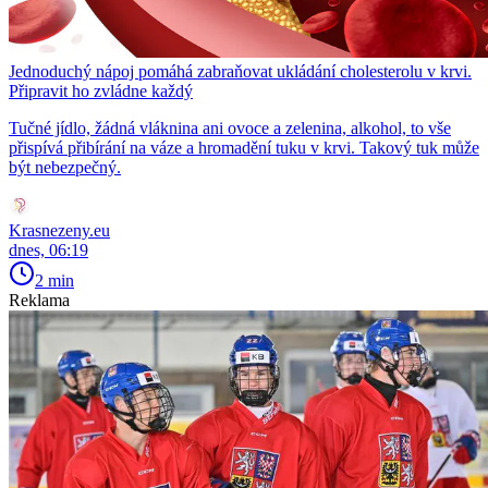
Jednoduchý nápoj pomáhá zabraňovat ukládání cholesterolu v krvi.
Připravit ho zvládne každý
Tučné jídlo, žádná vláknina ani ovoce a zelenina, alkohol, to vše
přispívá přibírání na váze a hromadění tuku v krvi. Takový tuk může
být nebezpečný.
Krasnezeny.eu
dnes, 06:19
2 min
Reklama