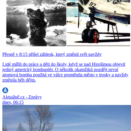
Přesně v 8:15 přišel záblesk, který změnil svět navždy
Lidé mířili do práce a děti do školy, když se nad Hirošimou objevil
jediný americký bombardér. O několik okamžiků později první
atomová bomba použitá ve válce proměnila město v trosky a navždy
změnila běh dějin.
Aktuálně.cz - Zprávy
dnes, 06:15