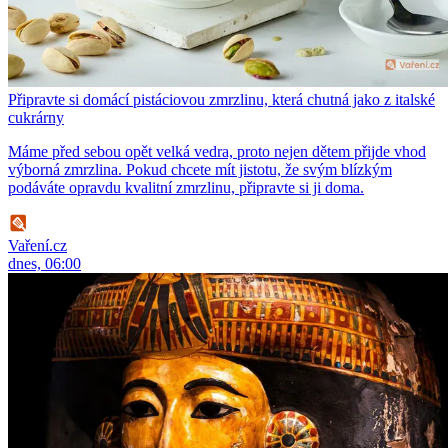
Připravte si domácí pistáciovou zmrzlinu, která chutná jako z italské
cukrárny
Máme před sebou opět velká vedra, proto nejen dětem přijde vhod
výborná zmrzlina. Pokud chcete mít jistotu, že svým blízkým
podáváte opravdu kvalitní zmrzlinu, připravte si ji doma.
Vaření.cz
dnes, 06:00