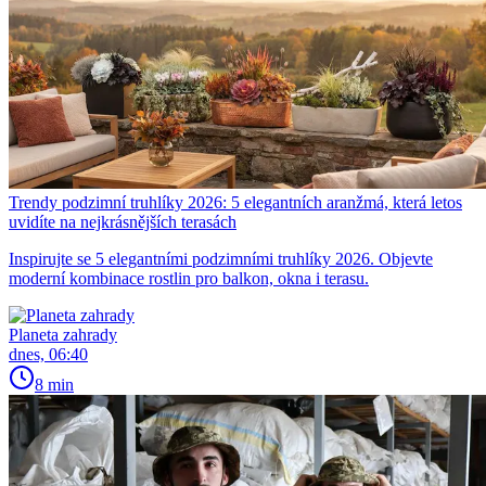
Trendy podzimní truhlíky 2026: 5 elegantních aranžmá, která letos
uvidíte na nejkrásnějších terasách
Inspirujte se 5 elegantními podzimními truhlíky 2026. Objevte
moderní kombinace rostlin pro balkon, okna i terasu.
Planeta zahrady
dnes, 06:40
8 min