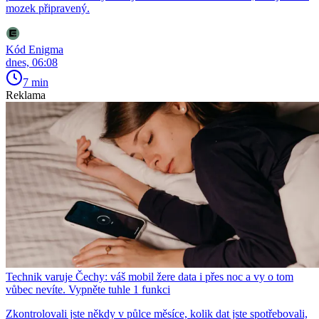
mozek připravený.
Kód Enigma
dnes, 06:08
7 min
Reklama
Technik varuje Čechy: váš mobil žere data i přes noc a vy o tom
vůbec nevíte. Vypněte tuhle 1 funkci
Zkontrolovali jste někdy v půlce měsíce, kolik dat jste spotřebovali,