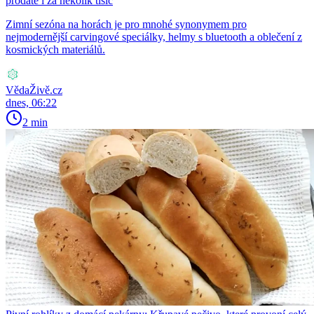
prodáte i za několik tisíc
Zimní sezóna na horách je pro mnohé synonymem pro
nejmodernější carvingové speciálky, helmy s bluetooth a oblečení z
kosmických materiálů.
VědaŽivě.cz
dnes, 06:22
2 min