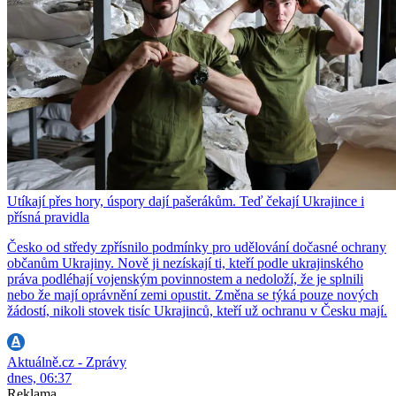
Utíkají přes hory, úspory dají pašerákům. Teď čekají Ukrajince i
přísná pravidla
Česko od středy zpřísnilo podmínky pro udělování dočasné ochrany
občanům Ukrajiny. Nově ji nezískají ti, kteří podle ukrajinského
práva podléhají vojenským povinnostem a nedoloží, že je splnili
nebo že mají oprávnění zemi opustit. Změna se týká pouze nových
žádostí, nikoli stovek tisíc Ukrajinců, kteří už ochranu v Česku mají.
Aktuálně.cz - Zprávy
dnes, 06:37
Reklama