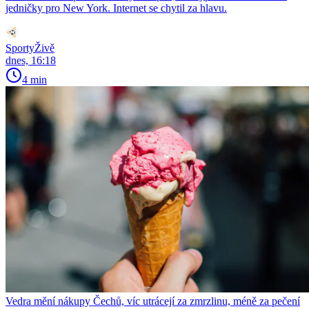
jedničky pro New York. Internet se chytil za hlavu.
SportyŽivě
dnes, 16:18
4 min
Vedra mění nákupy Čechů, víc utrácejí za zmrzlinu, méně za pečení