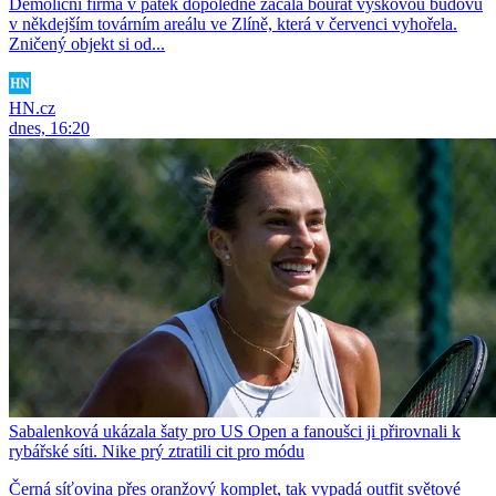
Demoliční firma v pátek dopoledne začala bourat výškovou budovu
v někdejším továrním areálu ve Zlíně, která v červenci vyhořela.
Zničený objekt si od...
HN.cz
dnes, 16:20
Sabalenková ukázala šaty pro US Open a fanoušci ji přirovnali k
rybářské síti. Nike prý ztratili cit pro módu
Černá síťovina přes oranžový komplet, tak vypadá outfit světové