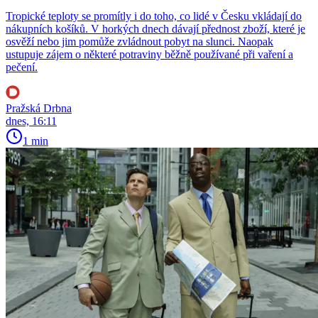
Tropické teploty se promítly i do toho, co lidé v Česku vkládají do
nákupních košíků. V horkých dnech dávají přednost zboží, které je
osvěží nebo jim pomůže zvládnout pobyt na slunci. Naopak
ustupuje zájem o některé potraviny běžně používané při vaření a
pečení.
Pražská Drbna
dnes, 16:11
1 min