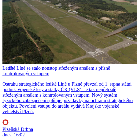
Letiště Líně se stalo nonstop střeženým areálem s přísně
kontrolovaným vstupem
Ostrahu strategického letiště Líně u Plzně převzal od 1. srpna státní
podnik Vojenské lesy a statky ČR (VLS). Je tak nepřetržitě
střeženým areálem s kontrolovaným vstupem. Nový systém
fyzického zabezpečení splňuje požadavky na ochranu strategického
objektu. Povolení vstupu do areálu vydává Krajské vojenské
velitelství Plzeň.
Plzeňská Drbna
dnes, 16:02