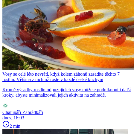
Vosy se celé léto nevrátí, když kolem záhonů zasadíte těchto 7
rostlin. Většina z nich už roste v každé české kuchyni
Kromě výsadby rostlin odpuzujících vosy můžete podniknout i další
kroky, abyste minimalizovali jejich aktivitu na zahradě.
Chalupáři-Zahrádkáři
dnes, 16:03
2 min