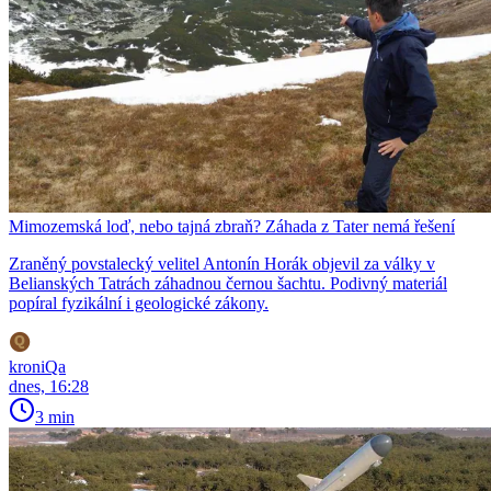
Mimozemská loď, nebo tajná zbraň? Záhada z Tater nemá řešení
Zraněný povstalecký velitel Antonín Horák objevil za války v
Belianských Tatrách záhadnou černou šachtu. Podivný materiál
popíral fyzikální i geologické zákony.
kroniQa
dnes, 16:28
3 min