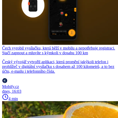
Čech vyrobil vysílačku, která běží v mobilu a nepotřebuje registraci.
Stačí zapnout a mluvíte s kýmkoli v dosahu 100 km
Český vývojář vytvořil aplikaci, která promění jakýkoli telefon i
prohlížeč v digitální vysílačku s dosahem až 100 kilometrů, a to bez
účtu, e-mailu i telefonního čísla.
Mobify.cz
dnes, 16:03
4 min