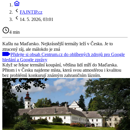
FAJNTIP.cz
14. 5. 2026, 03:01
4 min
Kašlu na Maďarsko. Nejkrásnější termály leží v Česku. Je to
ztracený ráj, ale málokdo je zná
Přidejte si obsah Centrum.cz do oblíbených zdrojů pro Google
hledání a Google zprávy
Když se řekne termální koupání, většina lidí míří do Maďarska.
Přitom i v Česku najdeme místa, která svou atmosférou i kvalitou
bez problémů konkurují známým zahraničním lázním.