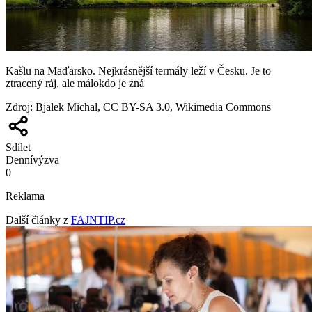
Kašlu na Maďarsko. Nejkrásnější termály leží v Česku. Je to
ztracený ráj, ale málokdo je zná
Zdroj
:
Bjalek Michal, CC BY-SA 3.0, Wikimedia Commons
Sdílet
Denní
výzva
0
Reklama
Další články z
FAJNTIP.cz