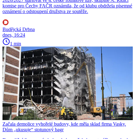
2026/2027 startovat ve 4. české fotbalové lize, skupině A. Řídící
komise pro Čechy FAČR oznámila, že od klubu obdržela písemné
oznámení o odstoupení družstva ze soutěže.
Budějcká Drbna
dnes, 16:24
1 min
Začala demolice vyhořelé budovy, kde měla sklad firma Vasky.
Dům „ukusuje“ stotunový bagr