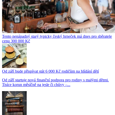
Tento nenápadný starý typicky český hrneček má dnes pro sběratele
cenu 300 000 Kč
Od září bude přispívat stát 6 000 Kč rodičům na hlídání dětí
Od září startuje nová finanční podpora pro rodiny s malými dětmi.
Tisíce korun měsíčně na jesle či chůvy –...