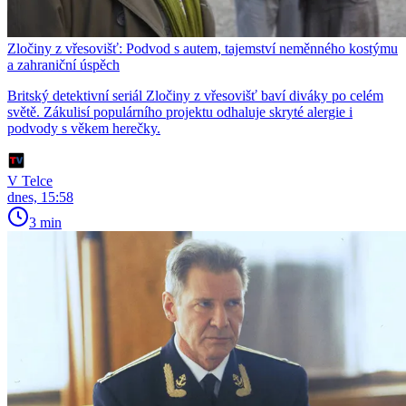
Zločiny z vřesovišť: Podvod s autem, tajemství neměnného kostýmu
a zahraniční úspěch
Britský detektivní seriál Zločiny z vřesovišť baví diváky po celém
světě. Zákulisí populárního projektu odhaluje skryté alergie i
podvody s věkem herečky.
V Telce
dnes, 15:58
3 min