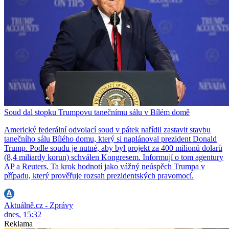
Soud dal stopku Trumpovu tanečnímu sálu v Bílém domě
Americký federální odvolací soud v pátek nařídil zastavit stavbu
tanečního sálu Bílého domu, který si naplánoval prezident Donald
Trump. Podle soudu je nutné, aby byl projekt za 400 milionů dolarů
(8,4 miliardy korun) schválen Kongresem. Informují o tom agentury
AP a Reuters. Ta krok hodnotí jako vážný neúspěch Trumpa v
případu, který prověřuje rozsah prezidentských pravomocí.
Aktuálně.cz - Zprávy
dnes, 15:32
Reklama