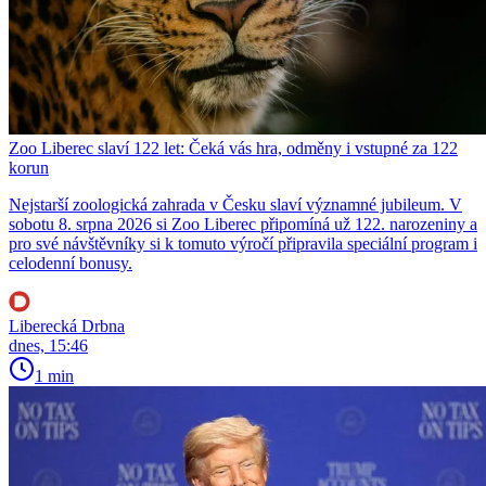
Zoo Liberec slaví 122 let: Čeká vás hra, odměny i vstupné za 122
korun
Nejstarší zoologická zahrada v Česku slaví významné jubileum. V
sobotu 8. srpna 2026 si Zoo Liberec připomíná už 122. narozeniny a
pro své návštěvníky si k tomuto výročí připravila speciální program i
celodenní bonusy.
Liberecká Drbna
dnes, 15:46
1 min