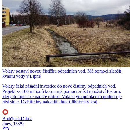
Volary postaví novou čističku odpadních vod. Má pomoci zlepšit
kvalitu vody v Lipně
Volary čeká zásadní investice do nové čistírny odpadních vod.
Projekt za 100 milionů korun má pomoci snížit množství fosforu,
který do lipenské nádrže přitéká Volarským potokem a podporuje
růst sinic. Dvě třetiny nákladů uhradí Jihočeský kraj.
Budějcká Drbna
dnes, 15:29