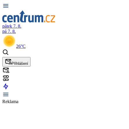
pátek 7. 8.
pá 7. 8.
26°C
Přihlášení
Reklama