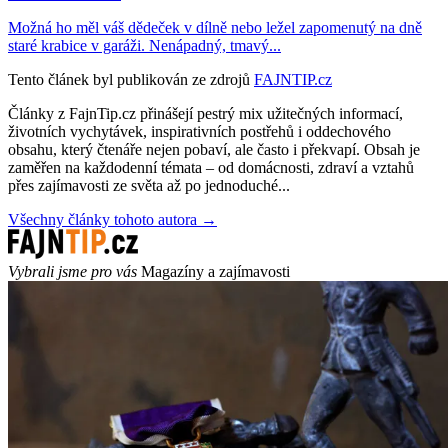
Možná ho měl váš dědeček v dílně nebo ležel zapomenutý na dně
staré krabice v garáži. Nenápadný, tmavý...
Tento článek byl publikován ze zdrojů
FAJNTIP.cz
Články z FajnTip.cz přinášejí pestrý mix užitečných informací,
životních vychytávek, inspirativních postřehů i oddechového
obsahu, který čtenáře nejen pobaví, ale často i překvapí. Obsah je
zaměřen na každodenní témata – od domácnosti, zdraví a vztahů
přes zajímavosti ze světa až po jednoduché...
Všechny články tohoto autora →
Vybrali jsme pro vás
Magazíny a zajímavosti