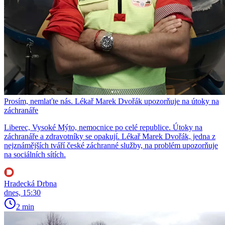
Prosím, nemlaťte nás. Lékař Marek Dvořák upozorňuje na útoky na
záchranáře
Liberec, Vysoké Mýto, nemocnice po celé republice. Útoky na
záchranáře a zdravotníky se opakují. Lékař Marek Dvořák, jedna z
nejznámějších tváří české záchranné služby, na problém upozorňuje
na sociálních sítích.
Hradecká Drbna
dnes, 15:30
2 min