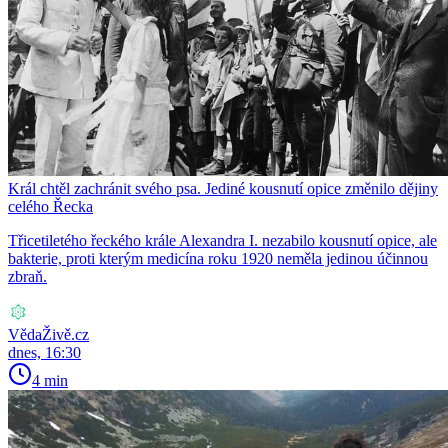
Král chtěl zachránit svého psa. Jediné kousnutí opice změnilo dějiny
celého Řecka
Třicetiletého řeckého krále Alexandra I. nezabilo kousnutí opice, ale
bakterie, proti kterým medicína roku 1920 neměla jedinou účinnou
zbraň.
VědaŽivě.cz
dnes, 16:30
4 min