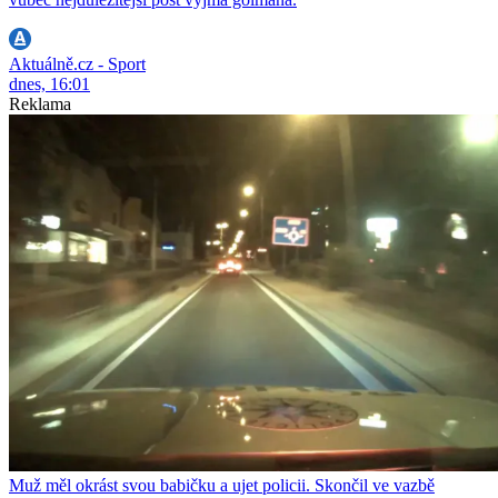
Aktuálně.cz - Sport
dnes, 16:01
Reklama
Muž měl okrást svou babičku a ujet policii. Skončil ve vazbě