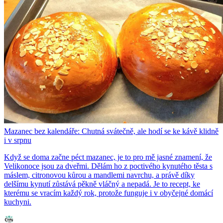
Mazanec bez kalendáře: Chutná svátečně, ale hodí se ke kávě klidně
i v srpnu
Když se doma začne péct mazanec, je to pro mě jasné znamení, že
Velikonoce jsou za dveřmi. Dělám ho z poctivého kynutého těsta s
máslem, citronovou kůrou a mandlemi navrchu, a právě díky
delšímu kynutí zůstává pěkně vláčný a nepadá. Je to recept, ke
kterému se vracím každý rok, protože funguje i v obyčejné domácí
kuchyni.