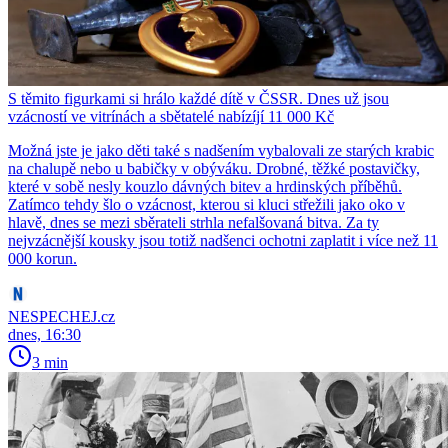
S těmito figurkami si hrálo každé dítě v ČSSR. Dnes už jsou
vzácností ve vitrínách a sbětatelé nabízíjí 11 000 Kč
Možná jste je jako děti také s nadšením vybalovali ze starých krabic
na chalupě nebo u babičky v obýváku. Drobné, těžké postavičky,
které v sobě nesly kouzlo dávných bitev a hrdinských příběhů.
Zatímco tehdy šlo o vzácnost, kterou si kluci střežili jako oko v
hlavě, dnes se mezi sběrateli strhla nefalšovaná bitva. Za ty
nejvzácnější kousky jsou totiž nadšenci ochotni zaplatit i více než 11
000 korun.
NESPECHEJ.cz
dnes, 16:30
3 min