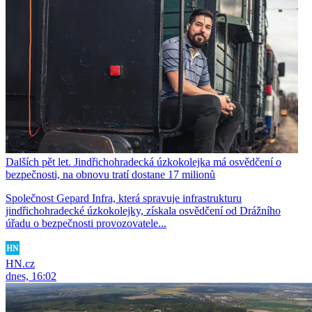
Dalších pět let. Jindřichohradecká úzkokolejka má osvědčení o
bezpečnosti, na obnovu tratí dostane 17 milionů
Společnost Gepard Infra, která spravuje infrastrukturu
jindřichohradecké úzkokolejky, získala osvědčení od Drážního
úřadu o bezpečnosti provozovatele...
HN.cz
dnes, 16:02