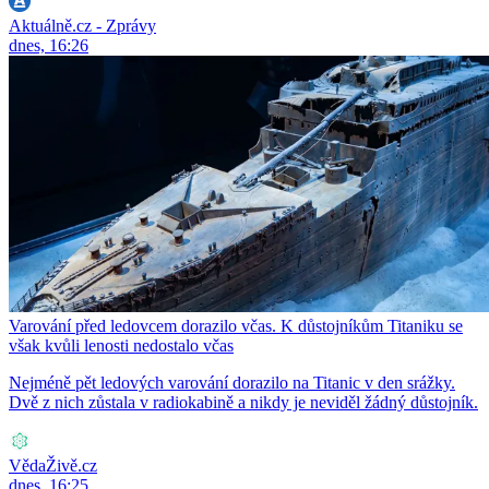
Aktuálně.cz - Zprávy
dnes, 16:26
Varování před ledovcem dorazilo včas. K důstojníkům Titaniku se
však kvůli lenosti nedostalo včas
Nejméně pět ledových varování dorazilo na Titanic v den srážky.
Dvě z nich zůstala v radiokabině a nikdy je neviděl žádný důstojník.
VědaŽivě.cz
dnes, 16:25