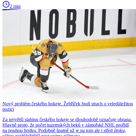
2 min
Nový problém českého hokeje. Žebříček budí strach o veledůležitou
pozici
Za největší slabinu českého hokeje se dlouhodobě označuje obrana.
Hlavně proto, že počet tuzemských beků v zámořské NHL prořídl
na pouhou hrstku. Podobně špatně už je na tom ale i střed útoku,
vůbec nejdůležitější post vyjma gólmana.