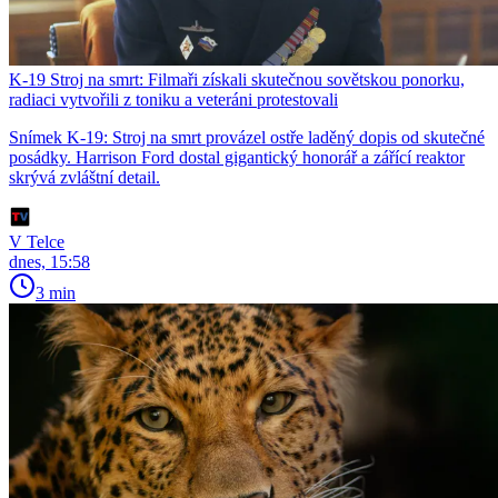
K-19 Stroj na smrt: Filmaři získali skutečnou sovětskou ponorku,
radiaci vytvořili z toniku a veteráni protestovali
Snímek K-19: Stroj na smrt provázel ostře laděný dopis od skutečné
posádky. Harrison Ford dostal gigantický honorář a zářící reaktor
skrývá zvláštní detail.
V Telce
dnes, 15:58
3 min