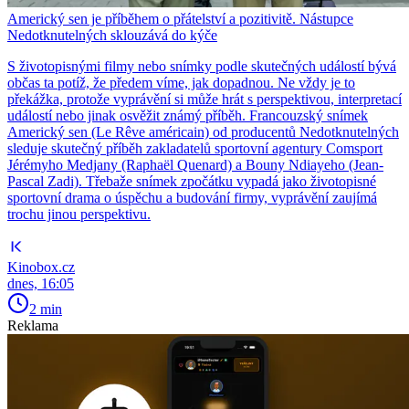
Americký sen je příběhem o přátelství a pozitivitě. Nástupce
Nedotknutelných sklouzává do kýče
S životopisnými filmy nebo snímky podle skutečných událostí bývá
občas ta potíž, že předem víme, jak dopadnou. Ne vždy je to
překážka, protože vyprávění si může hrát s perspektivou, interpretací
událostí nebo jinak osvěžit známý příběh. Francouzský snímek
Americký sen (Le Rêve américain) od producentů Nedotknutelných
sleduje skutečný příběh zakladatelů sportovní agentury Comsport
Jérémyho Medjany (Raphaël Quenard) a Bouny Ndiayeho (Jean-
Pascal Zadi). Třebaže snímek zpočátku vypadá jako životopisné
sportovní drama o úspěchu a budování firmy, vyprávění zaujímá
trochu jinou perspektivu.
Kinobox.cz
dnes, 16:05
2 min
Reklama