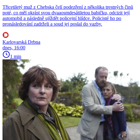
Třicetiletý muž z Chebska čelí podezření z několika trestných činů
poté, co měl okrást svou dvaaosmdesátiletou babičku, odcizit její
automobil a následně ujíždět policejní hlídce. Policisté ho po
pronásledování zadrželi a soud jej poslal do vazby.
Karlovarská Drbna
dnes, 16:00
1 min