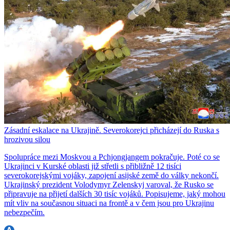
Zásadní eskalace na Ukrajině. Severokorejci přicházejí do Ruska s
hrozivou silou
Spolupráce mezi Moskvou a Pchjongjangem pokračuje. Poté co se
Ukrajinci v Kurské oblasti již střetli s přibližně 12 tisíci
severokorejskými vojáky, zapojení asijské země do války nekončí.
Ukrajinský prezident Volodymyr Zelenskyj varoval, že Rusko se
připravuje na přijetí dalších 30 tisíc vojáků. Popisujeme, jaký mohou
mít vliv na současnou situaci na frontě a v čem jsou pro Ukrajinu
nebezpečím.