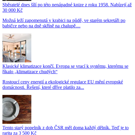
Sběratelé dnes šílí po této nenápadné knize z roku 1958. Nabízejí až
30 000 Kč
Možná leží zapomenutá v krabici na půdě, ve starém sekretáři po
babičce nebo na dně skříně na chalupě....
Klasické klimatizace končí. Evropa se vrací k systému, kterému se
říkalo „klimatizace chudých“
Rostoucí ceny energií a ekologické regulace EU mění evropské
domácnosti. Řešení, které dříve platilo za...
Tento starý popelník z dob ČSR měl doma každý dělník. Teď je to
rarita za 3 500 Kč