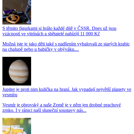
S těmito figurkami si hrálo každé dítě v ČSSR. Dnes už jsou
vzácností ve vitrínách a sbětatelé nabízíjí 11 000 Kč
Možná jste je jako děti také s nadšením vybalovali ze starých krabic
na chalupě nebo u babičky v obýváku....
Jupiter je proti nim kulička na hraní. Jak vypadají největší planety ve
vesmíru
Vesmír je obrovský a naše Země je v něm jen drobné prachové
zrnko. I v rámci naší sluneční soustavy nás...