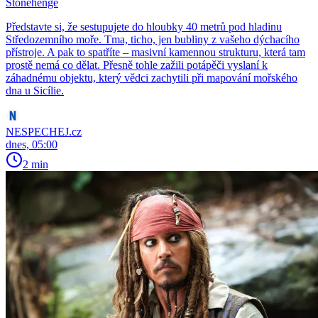
Stonehenge
Představte si, že sestupujete do hloubky 40 metrů pod hladinu
Středozemního moře. Tma, ticho, jen bubliny z vašeho dýchacího
přístroje. A pak to spatříte – masivní kamennou strukturu, která tam
prostě nemá co dělat. Přesně tohle zažili potápěči vyslaní k
záhadnému objektu, který vědci zachytili při mapování mořského
dna u Sicílie.
NESPECHEJ.cz
dnes, 05:00
2 min