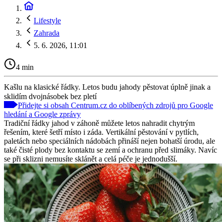
Lifestyle
Zahrada
5. 6. 2026, 11:01
4 min
Kašlu na klasické řádky. Letos budu jahody pěstovat úplně jinak a
sklidím dvojnásobek bez pletí
Přidejte si obsah Centrum.cz do oblíbených zdrojů pro Google
hledání a Google zprávy
Tradiční řádky jahod v záhoně můžete letos nahradit chytrým
řešením, které šetří místo i záda. Vertikální pěstování v pytlích,
paletách nebo speciálních nádobách přináší nejen bohatší úrodu, ale
také čisté plody bez kontaktu se zemí a ochranu před slimáky. Navíc
se při sklizni nemusíte sklánět a celá péče je jednodušší.