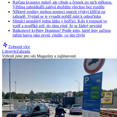
Rajčata kvasnice milují, ale cibule a česnek po nich měknou.
Většina zahrádkářů zalévá droždím všechno bez rozdílu
Některé rostliny mohou pomoci omezit výskyt klíšťat na
zahradě. Vyplatí se je vysadit poblíž míst k odpočinku
Slimáci nesnášejí jednu látku v hořčici. Kdo ji rozpustí ve
vodě a postříká zelí, do rána zjistí, že se žádný nevrátil
Balkonové květiny žloutnou? Podle toho, které listy začnou
měnit barvu jako první, zjistíte, co jim chybí
Zobrazit více
Lifestyle
Zahrada
Vybrali jsme pro vás
Magazíny a zajímavosti