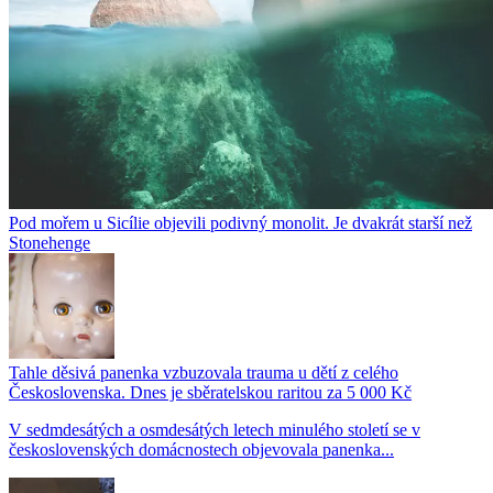
Pod mořem u Sicílie objevili podivný monolit. Je dvakrát starší než
Stonehenge
Tahle děsivá panenka vzbuzovala trauma u dětí z celého
Československa. Dnes je sběratelskou raritou za 5 000 Kč
V sedmdesátých a osmdesátých letech minulého století se v
československých domácnostech objevovala panenka...