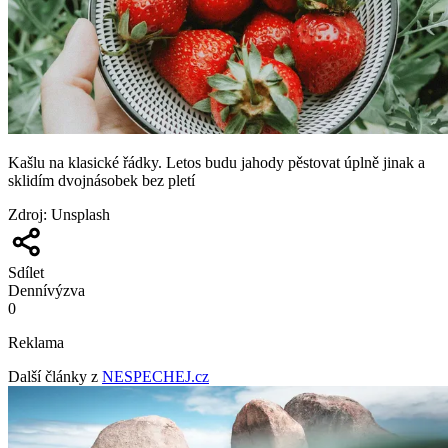
Kašlu na klasické řádky. Letos budu jahody pěstovat úplně jinak a
sklidím dvojnásobek bez pletí
Zdroj
:
Unsplash
Sdílet
Denní
výzva
0
Reklama
Další články z
NESPECHEJ.cz