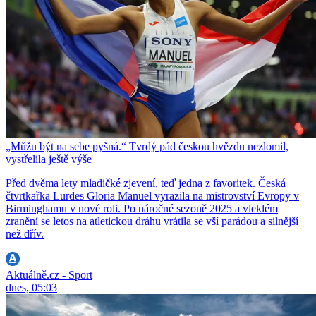
„Můžu být na sebe pyšná.“ Tvrdý pád českou hvězdu nezlomil,
vystřelila ještě výše
Před dvěma lety mladičké zjevení, teď jedna z favoritek. Česká
čtvrtkařka Lurdes Gloria Manuel vyrazila na mistrovství Evropy v
Birminghamu v nové roli. Po náročné sezoně 2025 a vleklém
zranění se letos na atletickou dráhu vrátila se vší parádou a silnější
než dřív.
Aktuálně.cz - Sport
dnes, 05:03