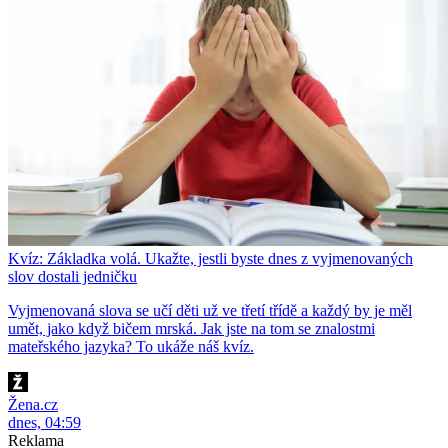
Kvíz: Základka volá. Ukažte, jestli byste dnes z vyjmenovaných
slov dostali jedničku
Vyjmenovaná slova se učí děti už ve třetí třídě a každý by je měl
umět, jako když bičem mrská. Jak jste na tom se znalostmi
mateřského jazyka? To ukáže náš kvíz.
Žena.cz
dnes, 04:59
Reklama