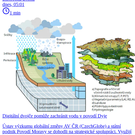
dnes, 05:01
1 min
Digitální dvojče pomůže zachránit vodu v povodí Dyje
Ústav výzkumu globální změny AV ČR (CzechGlobe) a státní
podnik Povodí Moravy se dohodli na strategické spolupráci. Využijí