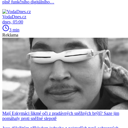
plně funkčního digitálního…
VodaDnes.cz
dnes, 05:00
3 min
Reklama
Mají Eskymáci šikmé oči z pradávných sněžných brýlí? Saze jim
pomáhaly proti sněžné slepotě