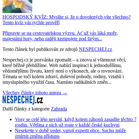
HOSPODSKÝ KVÍZ: Myslíte si, že o dovolených víte všechno?
Tento kvíz vás rychle prověří
Připravte se na cestovatelskou výzvu. Ať už vás láká moře,
majestátní hory, nebo raději kempujete pod širým...
Tento článek byl publikován ze zdrojů
NESPECHEJ.cz
Nespechej.cz je pozvánka zpomalit – a znovu si všimnout věcí,
které běžně přehlížíme. Web nabízí inspiraci k jednoduššímu,
vědomějšímu životu, který není o výkonech, ale o rovnováze.
Témata se točí kolem zdraví, duševní pohody, rodiny, vztahů i
smysluplného využití času. Namísto radikálních změn...
Všechny články tohoto autora →
Další články z kategorie
Zahrada
Vosy se celé léto nevrátí, když kolem záhonů zasadíte těchto 7
rostlin. Většina z nich už roste v každé české kuchyni
Nesekejte v době veder, varují experti obce. Sucho může
zmírnit změna přístupu