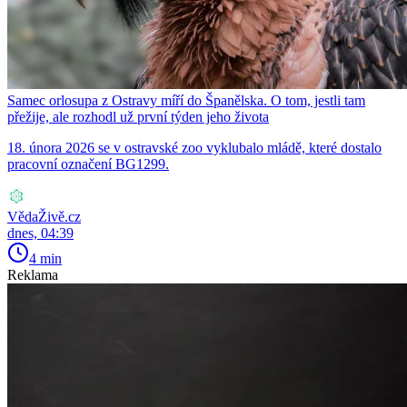
Samec orlosupa z Ostravy míří do Španělska. O tom, jestli tam
přežije, ale rozhodl už první týden jeho života
18. února 2026 se v ostravské zoo vyklubalo mládě, které dostalo
pracovní označení BG1299.
VědaŽivě.cz
dnes, 04:39
4 min
Reklama