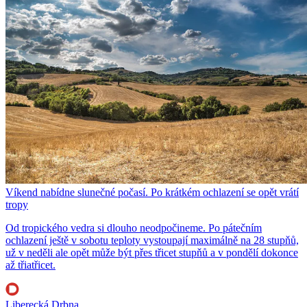
Víkend nabídne slunečné počasí. Po krátkém ochlazení se opět vrátí
tropy
Od tropického vedra si dlouho neodpočineme. Po pátečním
ochlazení ještě v sobotu teploty vystoupají maximálně na 28 stupňů,
už v neděli ale opět může být přes třicet stupňů a v pondělí dokonce
až třiatřicet.
Liberecká Drbna