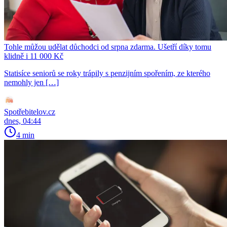
Tohle můžou udělat důchodci od srpna zdarma. Ušetří díky tomu
klidně i 11 000 Kč
Statisíce seniorů se roky trápily s penzijním spořením, ze kterého
nemohly jen […]
Spotřebitelov.cz
dnes, 04:44
4 min