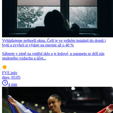
Vyhlašujeme nejhorší okna. Češi je ve velkém instalují do domů i
bytů a zvyšují si výdaje na energie až o 40 %
Sáhnete v zimě na vnitřní sklo a je ledové, u parapetu se drží pás
studeného vzduchu a účet...
FVE.info
dnes, 05:05
4 min