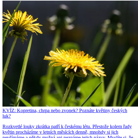
KVÍZ: Kopretina, chrpa nebo zvonek? Poznáte květiny českých
luk?
Rozkvetlé louky zkrátka patří k českému létu. Přestože kolem řady
květin procházíme v letních měsících denně, mnohdy si jich
nevšímáme a někdy možná ani neznáme jejich názvy. Myslíte si, že