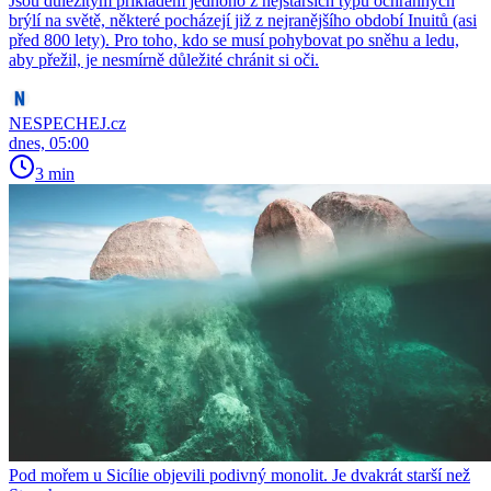
Jsou důležitým příkladem jednoho z nejstarších typů ochranných
brýlí na světě, některé pocházejí již z nejranějšího období Inuitů (asi
před 800 lety). Pro toho, kdo se musí pohybovat po sněhu a ledu,
aby přežil, je nesmírně důležité chránit si oči.
NESPECHEJ.cz
dnes, 05:00
3 min
Pod mořem u Sicílie objevili podivný monolit. Je dvakrát starší než