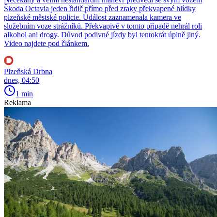
Škoda Octavia jeden řidič přímo před zraky překvapené hlídky
plzeňské městské policie. Událost zaznamenala kamera ve
služebním voze strážníků. Překvapivě v tomto případě nehrál roli
alkohol ani drogy. Důvod podivné jízdy byl tentokrát úplně jiný.
Video najdete pod článkem.
Plzeňská Drbna
dnes, 04:50
1 min
Reklama