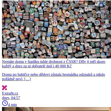
Nemáte doma v šuplíku tuhle drobnost z ČSSR? Dřív ji měl skoro
každý a dnes za ni sběratelé dají i 40 000 Kč
Doma po babičce nebo dědovi zůstala hromádka odznaků a nikdo
pořádně neví, […]
Extrafit.cz
dnes, 04:57
4 min