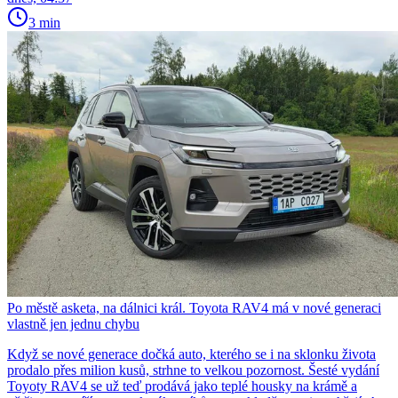
3 min
Po městě asketa, na dálnici král. Toyota RAV4 má v nové generaci
vlastně jen jednu chybu
Když se nové generace dočká auto, kterého se i na sklonku života
prodalo přes milion kusů, strhne to velkou pozornost. Šesté vydání
Toyoty RAV4 se už teď prodává jako teplé housky na krámě a