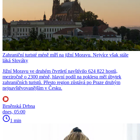
Zahraniční turisté méně míří na jižní Moravu. Nejvíce však stále
láká Slováky
Jižní Moravu ve druhém čtvrtletí navštívilo 624 822 hostů,
meziročně o 2300 méně, hlavní podíl na poklesu měl úbytek
zahraničních turistů. Přesto region zůstává po Praze druhým
nejnavštěvovanějším v Česku.
Brněnská Drbna
dnes, 05:00
1 min