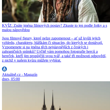
KVÍZ: Znáte jména filmových postav? Zkuste to jen podle fotky a s
malou nápovědou
Jsou filmové figury, které nelze zapomenout – ať už kvůli jejich
vzhledu, charakteru, hláškám či situacím, do kterých se dostávají.
Vzpomenete si na jména těch nejslavnějších z českých i
zahraničních snímků? Určitě vám pomohou fotografie herců a
hereček, kteří jim propůjčili svou tvář, a také tři možnosti odpovědí,
z nichž v našem kvízu můžete vybírat.
Aktuálně.cz - Magazín
dnes, 05:00