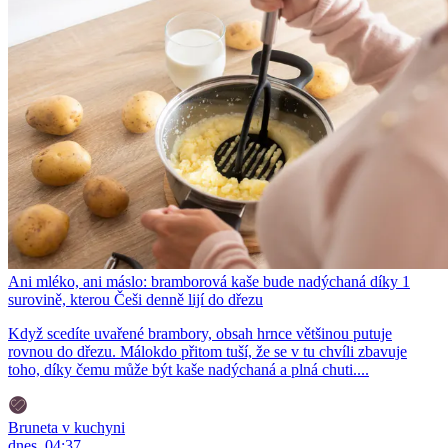
Ani mléko, ani máslo: bramborová kaše bude nadýchaná díky 1
surovině, kterou Češi denně lijí do dřezu
Když scedíte uvařené brambory, obsah hrnce většinou putuje
rovnou do dřezu. Málokdo přitom tuší, že se v tu chvíli zbavuje
toho, díky čemu může být kaše nadýchaná a plná chuti....
Bruneta v kuchyni
dnes, 04:37