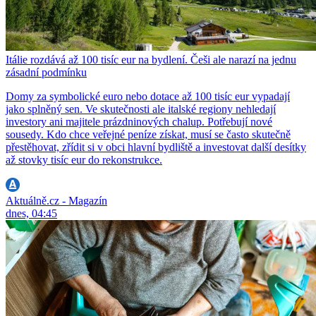
Itálie rozdává až 100 tisíc eur na bydlení. Češi ale narazí na jednu
zásadní podmínku
Domy za symbolické euro nebo dotace až 100 tisíc eur vypadají
jako splněný sen. Ve skutečnosti ale italské regiony nehledají
investory ani majitele prázdninových chalup. Potřebují nové
sousedy. Kdo chce veřejné peníze získat, musí se často skutečně
přestěhovat, zřídit si v obci hlavní bydliště a investovat další desítky
až stovky tisíc eur do rekonstrukce.
Aktuálně.cz - Magazín
dnes, 04:45