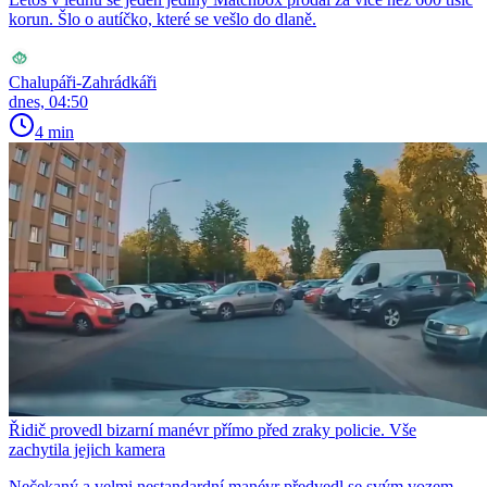
korun. Šlo o autíčko, které se vešlo do dlaně.
Chalupáři-Zahrádkáři
dnes, 04:50
4 min
Řidič provedl bizarní manévr přímo před zraky policie. Vše
zachytila jejich kamera
Nečekaný a velmi nestandardní manévr předvedl se svým vozem