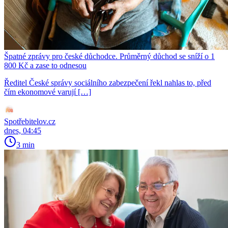
Špatné zprávy pro české důchodce. Průměrný důchod se sníží o 1
800 Kč a zase to odnesou
Ředitel České správy sociálního zabezpečení řekl nahlas to, před
čím ekonomové varují […]
Spotřebitelov.cz
dnes, 04:45
3 min