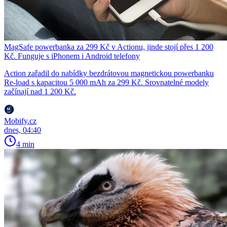
MagSafe powerbanka za 299 Kč v Actionu, jinde stojí přes 1 200
Kč. Funguje s iPhonem i Android telefony
Action zařadil do nabídky bezdrátovou magnetickou powerbanku
Re-load s kapacitou 5 000 mAh za 299 Kč. Srovnatelné modely
začínají nad 1 200 Kč.
Mobify.cz
dnes, 04:40
4 min