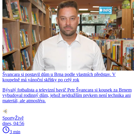
Švancara si postavil dům u Brna podle vlastních představ. V
koupelně má vánoční skřítky po celý rok
Bývalý fotbalista a televizní bavič Petr Švancara si kousek za Brnem
vybudoval rodinný dům, jehož nejdražším prvkem není technika ani
materiál, ale atmosféra.
SportyŽivě
dnes, 04:56
3 min