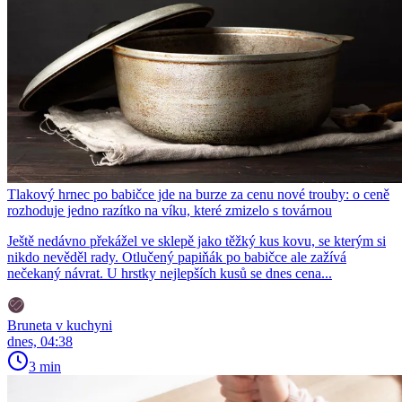
Tlakový hrnec po babičce jde na burze za cenu nové trouby: o ceně
rozhoduje jedno razítko na víku, které zmizelo s továrnou
Ještě nedávno překážel ve sklepě jako těžký kus kovu, se kterým si
nikdo nevěděl rady. Otlučený papiňák po babičce ale zažívá
nečekaný návrat. U hrstky nejlepších kusů se dnes cena...
Bruneta v kuchyni
dnes, 04:38
3 min