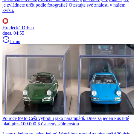
je zvládnete určit podle fotografie? Otestujte své znalosti v našem
kvízu.
Hradecká Drbna
dnes, 04:55
1 min
Po roce 89 to Češi vyhodili jako harampádí. Dnes za jeden kus lidé
platí přes 100 000 Kč a ceny stále rostou
Letos v lednu se jeden jediný Matchbox prodal za více než 600 tisíc