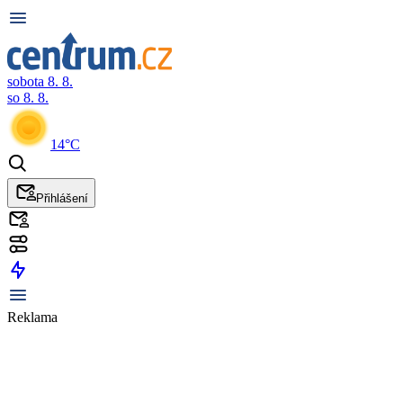
sobota 8. 8.
so 8. 8.
14°C
Přihlášení
Reklama