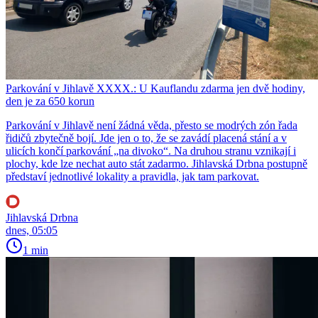
Parkování v Jihlavě XXXX.: U Kauflandu zdarma jen dvě hodiny,
den je za 650 korun
Parkování v Jihlavě není žádná věda, přesto se modrých zón řada
řidičů zbytečně bojí. Jde jen o to, že se zavádí placená stání a v
ulicích končí parkování „na divoko“. Na druhou stranu vznikají i
plochy, kde lze nechat auto stát zadarmo. Jihlavská Drbna postupně
představí jednotlivé lokality a pravidla, jak tam parkovat.
Jihlavská Drbna
dnes, 05:05
1 min