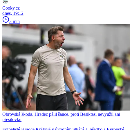
Cooky.cz
dnes, 19:12
3 min
Obrovská škoda. Hradec pálil šance, proti Besiktasi nevyužil ani
přesilovku
Fotbalisté Hradce Králové v úvodním utkání 3. předkola Evropské