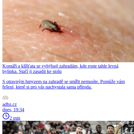
Komáři a klíšťata se vyhýbají zahradám, kde roste tahle levná
bylinka. Stačí ji zasadit ke stolu
S otravným hmyzem na zahradě se smířit nemusíte. Pomůže vám
řešení, které si pro vás nachystala sama příroda.
adbz.cz
dnes, 19:34
2 min