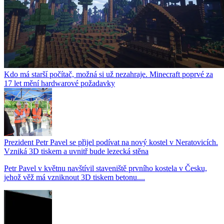
Kdo má starší počítač, možná si už nezahraje. Minecraft poprvé za
17 let mění hardwarové požadavky
Prezident Petr Pavel se přijel podívat na nový kostel v Neratovicích.
Vzniká 3D tiskem a uvnitř bude lezecká stěna
Petr Pavel v květnu navštívil staveniště prvního kostela v Česku,
jehož věž má vzniknout 3D tiskem betonu....