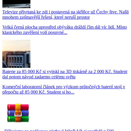
Televize přivrtaná ke zdi i postavená na skříňce už Čechy štve. Našli
mnohem zajímavější řešení, které neruší prostor
Velká černá plocha uprostřed obýváku dráždí čím dál víc lidí. Místo
klasického zavěšení volí posuvné...
Baterie za 85 000 Kč si vytiskl na 3D tiskárně za 2 000 Kč. Student
dal potom návod zadarmo celému světu
Komerční laboratorní článek pro výzkum průtočných baterií stojí v
přepočtu až 85 000 Kč. Student si ho...