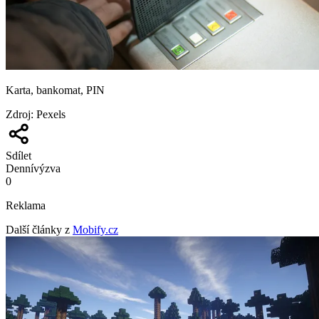
Karta, bankomat, PIN
Zdroj
:
Pexels
Sdílet
Denní
výzva
0
Reklama
Další články z
Mobify.cz