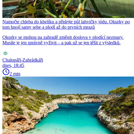
Namočte chleba do kbelíku a přidejte půl lahvičky jódu. Okurky po
tom hnojí samy sebe a plodí až do prvních mrazů
Okurky se mohou na zahradě změnit doslova v plodící nezmary.
Musíte je jen správně vyživit – a pak už se jen těšit z výsledků.
Chalupáři-Zahrádkáři
dnes, 18:45
2 min