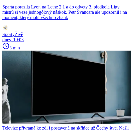
Sparta porazila Lyon na Letné 2:1 a do odvety 3. předkola Ligy
mistrů si veze jednogólový náskok. Petr Švancara ale upozornil i na
moment, který mohl všechno zhatit.
SportyŽivě
dnes, 19:03
3 min
Televize přivrtaná ke zdi i postavená na skříňce už Čechy štve. Našli