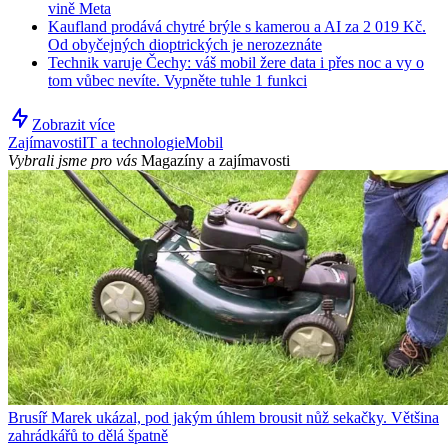
vině Meta
Kaufland prodává chytré brýle s kamerou a AI za 2 019 Kč.
Od obyčejných dioptrických je nerozeznáte
Technik varuje Čechy: váš mobil žere data i přes noc a vy o
tom vůbec nevíte. Vypněte tuhle 1 funkci
Zobrazit více
Zajímavosti
IT a technologie
Mobil
Vybrali jsme pro vás
Magazíny a zajímavosti
Brusíř Marek ukázal, pod jakým úhlem brousit nůž sekačky. Většina
zahrádkářů to dělá špatně