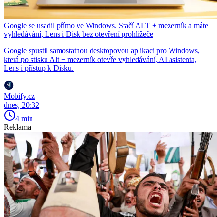
Google se usadil přímo ve Windows. Stačí ALT + mezerník a máte
vyhledávání, Lens i Disk bez otevření prohlížeče
Google spustil samostatnou desktopovou aplikaci pro Windows,
která po stisku Alt + mezerník otevře vyhledávání, AI asistenta,
Lens i přístup k Disku.
Mobify.cz
dnes, 20:32
4 min
Reklama