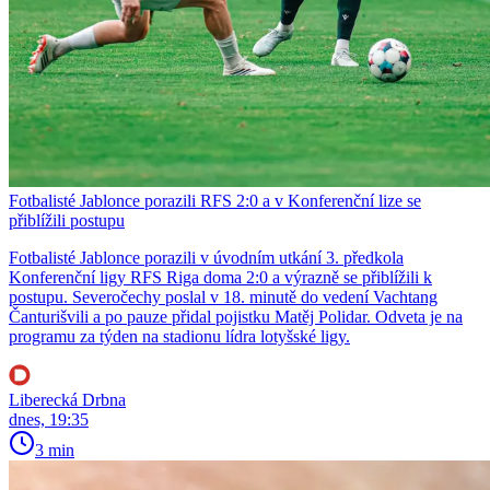
Fotbalisté Jablonce porazili RFS 2:0 a v Konferenční lize se
přiblížili postupu
Fotbalisté Jablonce porazili v úvodním utkání 3. předkola
Konferenční ligy RFS Riga doma 2:0 a výrazně se přiblížili k
postupu. Severočechy poslal v 18. minutě do vedení Vachtang
Čanturišvili a po pauze přidal pojistku Matěj Polidar. Odveta je na
programu za týden na stadionu lídra lotyšské ligy.
Liberecká Drbna
dnes, 19:35
3 min