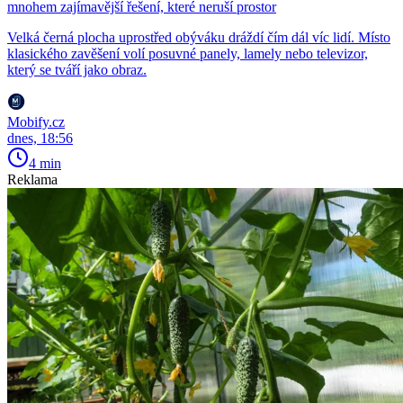
mnohem zajímavější řešení, které neruší prostor
Velká černá plocha uprostřed obýváku dráždí čím dál víc lidí. Místo
klasického zavěšení volí posuvné panely, lamely nebo televizor,
který se tváří jako obraz.
Mobify.cz
dnes, 18:56
4 min
Reklama