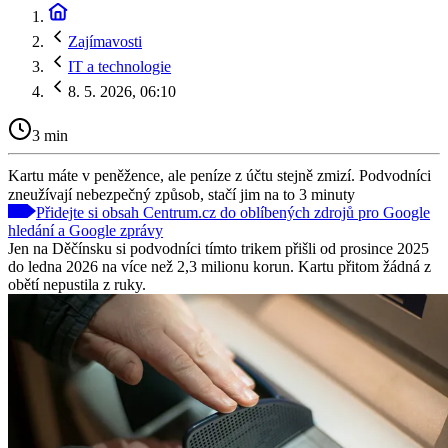
Zajímavosti
IT a technologie
8. 5. 2026, 06:10
3 min
Kartu máte v peněžence, ale peníze z účtu stejně zmizí. Podvodníci
zneužívají nebezpečný způsob, stačí jim na to 3 minuty
Přidejte si obsah Centrum.cz do oblíbených zdrojů pro Google
hledání a Google zprávy
Jen na Děčínsku si podvodníci tímto trikem přišli od prosince 2025
do ledna 2026 na více než 2,3 milionu korun. Kartu přitom žádná z
obětí nepustila z ruky.