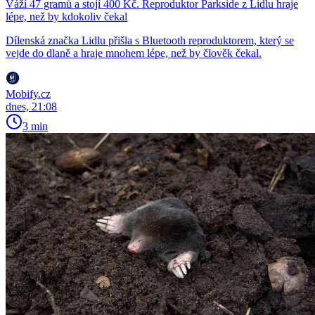
Váží 47 gramů a stojí 400 Kč. Reproduktor Parkside z Lidlu hraje
lépe, než by kdokoliv čekal
Dílenská značka Lidlu přišla s Bluetooth reproduktorem, který se
vejde do dlaně a hraje mnohem lépe, než by člověk čekal.
Mobify.cz
dnes, 21:08
3 min