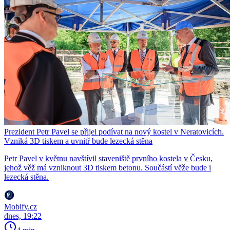
Prezident Petr Pavel se přijel podívat na nový kostel v Neratovicích.
Vzniká 3D tiskem a uvnitř bude lezecká stěna
Petr Pavel v květnu navštívil staveniště prvního kostela v Česku,
jehož věž má vzniknout 3D tiskem betonu. Součástí věže bude i
lezecká stěna.
Mobify.cz
dnes, 19:22