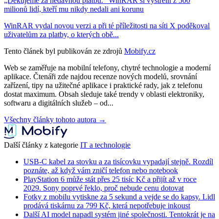
„Děkujeme za nedávnou platbu.“ WinRAR si vystřelil z 500
milionů lidí, kteří mu nikdy nedali ani korunu
WinRAR vydal novou verzi a při té příležitosti na síti X poděkoval
uživatelům za platby, o kterých obě...
Tento článek byl publikován ze zdrojů
Mobify.cz
Web se zaměřuje na mobilní telefony, chytré technologie a moderní
aplikace. Čtenáři zde najdou recenze nových modelů, srovnání
zařízení, tipy na užitečné aplikace i praktické rady, jak z telefonu
dostat maximum. Obsah sleduje také trendy v oblasti elektroniky,
softwaru a digitálních služeb – od...
Všechny články tohoto autora →
Další články z kategorie
IT a technologie
USB-C kabel za stovku a za tisícovku vypadají stejně. Rozdíl
poznáte, až když vám zničí telefon nebo notebook
PlayStation 6 může stát přes 25 tisíc Kč a přijít až v roce
2029. Sony poprvé řeklo, proč nebude cenu dotovat
Fotky z mobilu vytiskne za 5 sekund a vejde se do kapsy. Lidl
prodává tiskárnu za 799 Kč, která nepotřebuje inkoust
Další AI model napadl systém jiné společnosti. Tentokrát je na