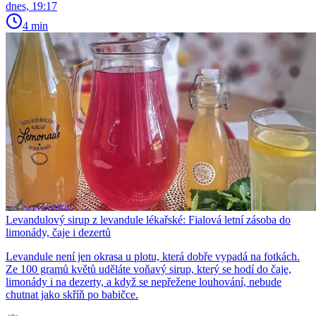
dnes, 19:17
4 min
Levandulový sirup z levandule lékařské: Fialová letní zásoba do
limonády, čaje i dezertů
Levandule není jen okrasa u plotu, která dobře vypadá na fotkách.
Ze 100 gramů květů uděláte voňavý sirup, který se hodí do čaje,
limonády i na dezerty, a když se nepřežene louhování, nebude
chutnat jako skříň po babičce.