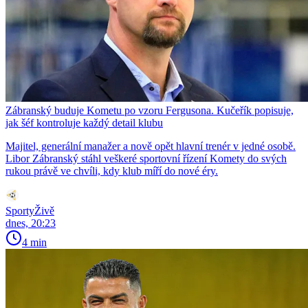
Zábranský buduje Kometu po vzoru Fergusona. Kučeřík popisuje,
jak šéf kontroluje každý detail klubu
Majitel, generální manažer a nově opět hlavní trenér v jedné osobě.
Libor Zábranský stáhl veškeré sportovní řízení Komety do svých
rukou právě ve chvíli, kdy klub míří do nové éry.
SportyŽivě
dnes, 20:23
4 min