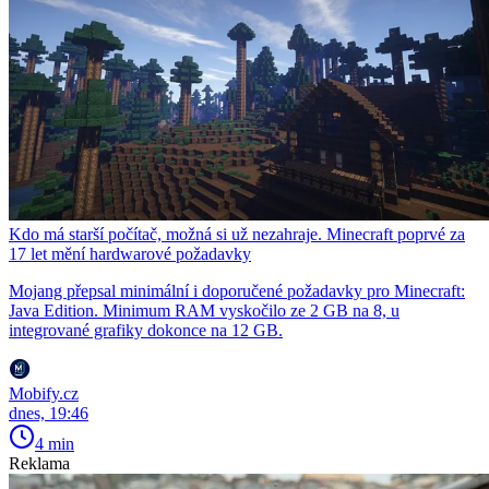
Kdo má starší počítač, možná si už nezahraje. Minecraft poprvé za
17 let mění hardwarové požadavky
Mojang přepsal minimální i doporučené požadavky pro Minecraft:
Java Edition. Minimum RAM vyskočilo ze 2 GB na 8, u
integrované grafiky dokonce na 12 GB.
Mobify.cz
dnes, 19:46
4 min
Reklama