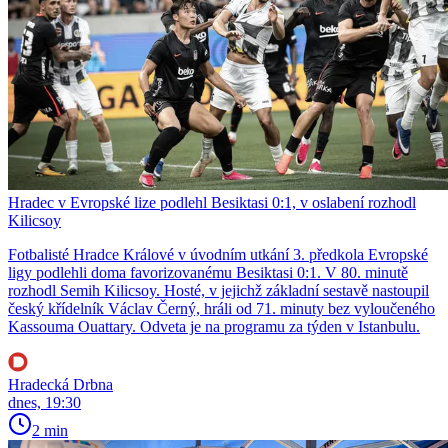
Hradec v Evropské lize podlehl Besiktasi 0:1, v oslabení rozhodl
Kilicsoy
Fotbalisté Hradce Králové v úvodním utkání 3. předkola Evropské
ligy podlehli doma favorizovanému Besiktasi 0:1. V 80. minutě
rozhodl Semih Kilicsoy. Hosté, v jejichž základní sestavě nastoupil
český křídelník Václav Černý, hráli od 71. minuty bez vyloučeného
Kassouma Ouattary. Odveta je na programu za týden v Istanbulu.
Hradecká Drbna
dnes, 19:30
2 min