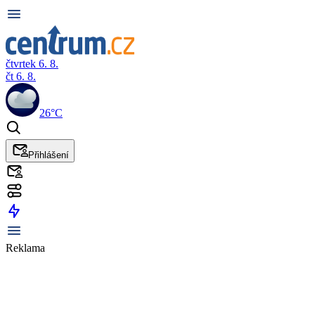
čtvrtek 6. 8.
čt 6. 8.
26°C
Přihlášení
Reklama