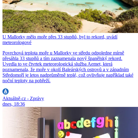
U Mallorky mělo moře přes 33 stupňů, byl to rekord, uvádí
meteorologové
Povrchová teplota moře u Mallorky ve středu odpoledne mírně
přesáhla 33 stupňů a tím zaznamenala nový španělský rekord.
Uvedla to ve čtvrtek meteorologická služba Aemet, která
poznamenala, že moře v okolí Baleárských ostrovů a v západním
Středomoří je letos nadprůměrně teplé, což ovlivňuje například také
noční teploty na pobřeží.
Aktuálně.cz - Zprávy
dnes, 18:36