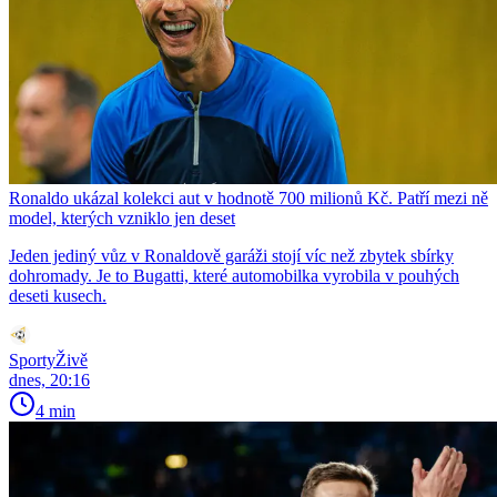
Ronaldo ukázal kolekci aut v hodnotě 700 milionů Kč. Patří mezi ně
model, kterých vzniklo jen deset
Jeden jediný vůz v Ronaldově garáži stojí víc než zbytek sbírky
dohromady. Je to Bugatti, které automobilka vyrobila v pouhých
deseti kusech.
SportyŽivě
dnes, 20:16
4 min