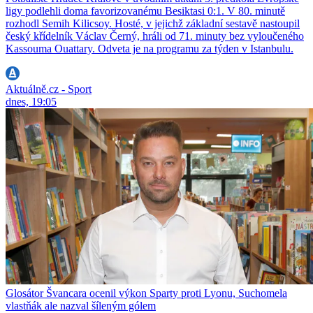
ligy podlehli doma favorizovanému Besiktasi 0:1. V 80. minutě
rozhodl Semih Kilicsoy. Hosté, v jejichž základní sestavě nastoupil
český křídelník Václav Černý, hráli od 71. minuty bez vyloučeného
Kassouma Ouattary. Odveta je na programu za týden v Istanbulu.
Aktuálně.cz - Sport
dnes, 19:05
Glosátor Švancara ocenil výkon Sparty proti Lyonu, Suchomela
vlastňák ale nazval šíleným gólem