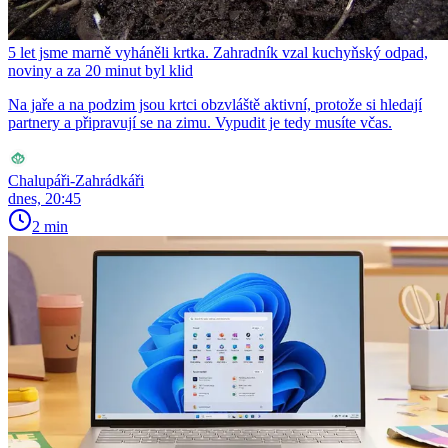
5 let jsme marně vyháněli krtka. Zahradník vzal kuchyňský odpad,
noviny a za 20 minut byl klid
Na jaře a na podzim jsou krtci obzvláště aktivní, protože si hledají
partnery a připravují se na zimu. Vypudit je tedy musíte včas.
Chalupáři-Zahrádkáři
dnes, 20:45
2 min