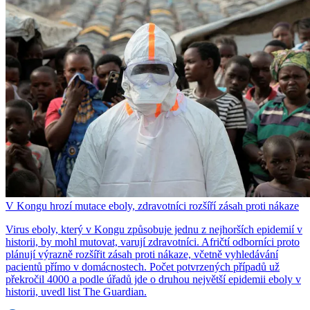
V Kongu hrozí mutace eboly, zdravotníci rozšíří zásah proti nákaze
Virus eboly, který v Kongu způsobuje jednu z nejhorších epidemií v
historii, by mohl mutovat, varují zdravotníci. Afričtí odborníci proto
plánují výrazně rozšířit zásah proti nákaze, včetně vyhledávání
pacientů přímo v domácnostech. Počet potvrzených případů už
překročil 4000 a podle úřadů jde o druhou největší epidemii eboly v
historii, uvedl list The Guardian.