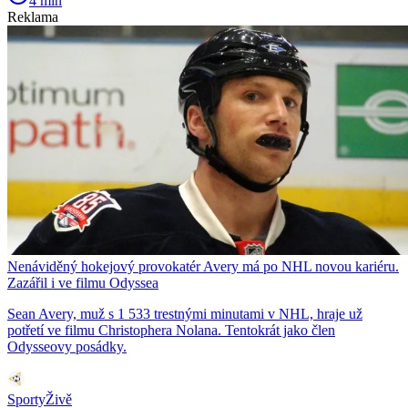
4 min
Reklama
Nenáviděný hokejový provokatér Avery má po NHL novou kariéru.
Zazářil i ve filmu Odyssea
Sean Avery, muž s 1 533 trestnými minutami v NHL, hraje už
potřetí ve filmu Christophera Nolana. Tentokrát jako člen
Odysseovy posádky.
SportyŽivě