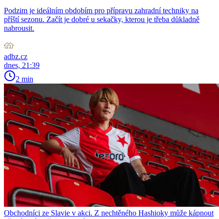
Podzim je ideálním obdobím pro přípravu zahradní techniky na
příští sezonu. Začít je dobré u sekačky, kterou je třeba důkladně
nabrousit.
adbz.cz
dnes, 21:39
2 min
Obchodníci ze Slavie v akci. Z nechtěného Hashioky může kápnout