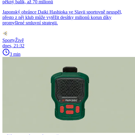
pěkný balík, až 70 milionů
Japonský obránce Daiki Hashioka ve Slavii sportovně neuspěl,
přesto z něj klub může vytěžit desítky milionů korun díky
promyšlené smluvní strategii.
SportyŽivě
dnes, 21:32
3 min