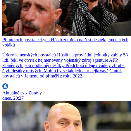
Při útocích povstaleckých Húsíů zemřelo na šest desítek jemenských
vojáků
Údery jemenských povstalců Húsíů na provládní jednotky zabily 58
lidí, řekl ve čtvrtek nejmenovaný vojenský zdroj agentuře AFP.
Zraněných jsou podle něj desítky. Předchozí údaje uváděly zhruba
čtyři desítky mrtvých. Mohlo by se tak jednat o nejkrvavější útok
povstalců v Jemenu od příměří z roku 2022.
Aktuálně.cz - Zprávy
dnes, 20:27