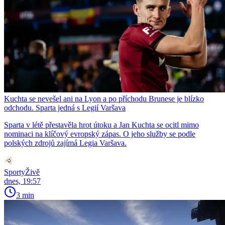
Kuchta se nevešel ani na Lyon a po příchodu Brunese je blízko
odchodu. Sparta jedná s Legií Varšava
Sparta v létě přestavěla hrot útoku a Jan Kuchta se ocitl mimo
nominaci na klíčový evropský zápas. O jeho služby se podle
polských zdrojů zajímá Legia Varšava.
SportyŽivě
dnes, 19:57
3 min