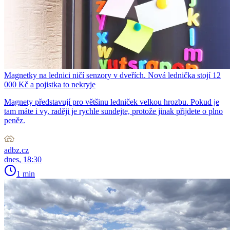
Magnetky na lednici ničí senzory v dveřích. Nová lednička stojí 12
000 Kč a pojistka to nekryje
Magnety představují pro většinu ledniček velkou hrozbu. Pokud je
tam máte i vy, raději je rychle sundejte, protože jinak přijdete o plno
peněz.
adbz.cz
dnes, 18:30
1 min