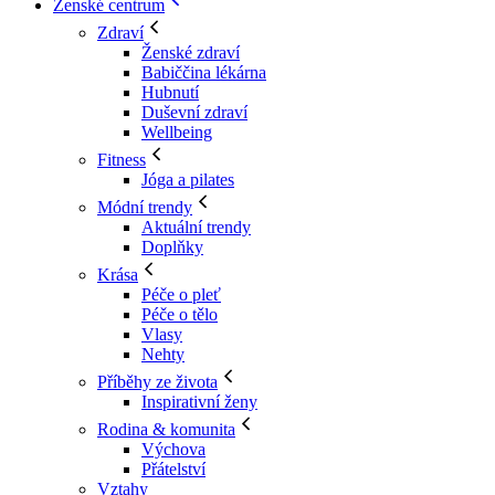
Ženské centrum
Zdraví
Ženské zdraví
Babiččina lékárna
Hubnutí
Duševní zdraví
Wellbeing
Fitness
Jóga a pilates
Módní trendy
Aktuální trendy
Doplňky
Krása
Péče o pleť
Péče o tělo
Vlasy
Nehty
Příběhy ze života
Inspirativní ženy
Rodina & komunita
Výchova
Přátelství
Vztahy