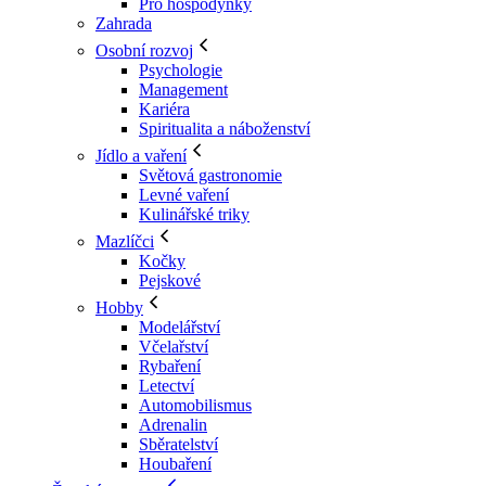
Pro hospodyňky
Zahrada
Osobní rozvoj
Psychologie
Management
Kariéra
Spiritualita a náboženství
Jídlo a vaření
Světová gastronomie
Levné vaření
Kulinářské triky
Mazlíčci
Kočky
Pejskové
Hobby
Modelářství
Včelařství
Rybaření
Letectví
Automobilismus
Adrenalin
Sběratelství
Houbaření