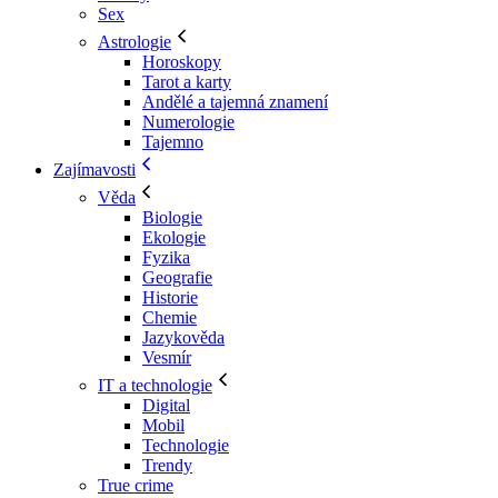
Sex
Astrologie
Horoskopy
Tarot a karty
Andělé a tajemná znamení
Numerologie
Tajemno
Zajímavosti
Věda
Biologie
Ekologie
Fyzika
Geografie
Historie
Chemie
Jazykověda
Vesmír
IT a technologie
Digital
Mobil
Technologie
Trendy
True crime