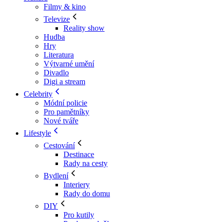
Filmy & kino
Televize
Reality show
Hudba
Hry
Literatura
Výtvarné umění
Divadlo
Digi a stream
Celebrity
Módní policie
Pro pamětníky
Nové tváře
Lifestyle
Cestování
Destinace
Rady na cesty
Bydlení
Interiery
Rady do domu
DIY
Pro kutily