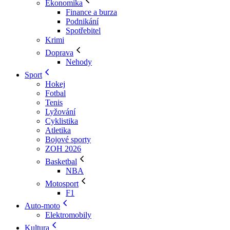
Ekonomika
Finance a burza
Podnikání
Spotřebitel
Krimi
Doprava
Nehody
Sport
Hokej
Fotbal
Tenis
Lyžování
Cyklistika
Atletika
Bojové sporty
ZOH 2026
Basketbal
NBA
Motosport
F1
Auto-moto
Elektromobily
Kultura