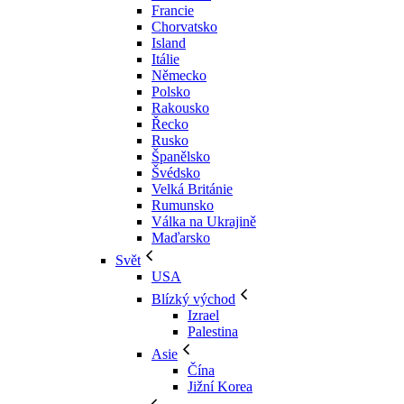
Francie
Chorvatsko
Island
Itálie
Německo
Polsko
Rakousko
Řecko
Rusko
Španělsko
Švédsko
Velká Británie
Rumunsko
Válka na Ukrajině
Maďarsko
Svět
USA
Blízký východ
Izrael
Palestina
Asie
Čína
Jižní Korea