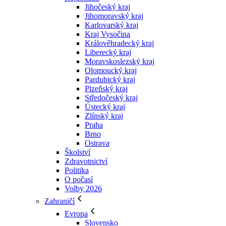
Jihočeský kraj
Jihomoravský kraj
Karlovarský kraj
Kraj Vysočina
Králověhradecký kraj
Liberecký kraj
Moravskoslezský kraj
Olomoucký kraj
Pardubický kraj
Plzeňský kraj
Středočeský kraj
Ústecký kraj
Zlínský kraj
Praha
Brno
Ostrava
Školství
Zdravotnictví
Politika
O počasí
Volby 2026
Zahraničí
Evropa
Slovensko