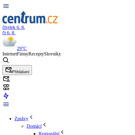
čtvrtek 6. 8.
čt 6. 8.
29°C
Internet
Firmy
Recepty
Slovníky
Přihlášení
Zprávy
Domácí
Regionální