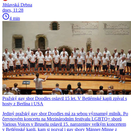
Jihlavská Drbna
dnes, 11:28
4 min
Pražský gay sbor Doodles oslavil 15 let. V Betlémské kapli zpíval s
hosty z Berlína i USA
Jediný pražský gay sbor Doodles má za sebou významný milník. Po
červnovém koncertu na Mezinárodním festivalu LGBTQ+ sborů
Various Voices v Bruselu oslavil 15. narozeniny velkým koncertem
v Betlémské kapli, kam si pozval i gay sbory Männer-Minne z