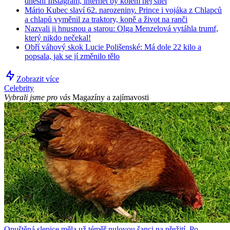
dnešní Instagram, internet by kolem něj šílel
Mário Kubec slaví 62. narozeniny. Prince i vojáka z Chlapců
a chlapů vyměnil za traktory, koně a život na ranči
Nazvali ji hnusnou a starou: Olga Menzelová vytáhla trumf,
který nikdo nečekal!
Obří váhový skok Lucie Polišenské: Má dole 22 kilo a
popsala, jak se jí změnilo tělo
Zobrazit více
Celebrity
Vybrali jsme pro vás
Magazíny a zajímavosti
Opuštěná slepice měla už téměř nulovou šanci na přežití. Po