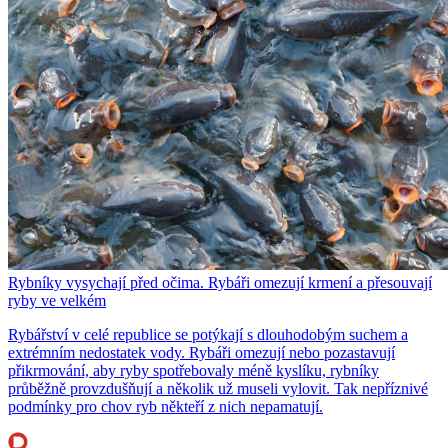
Rybníky vysychají před očima. Rybáři omezují krmení a přesouvají
ryby ve velkém
Rybářství v celé republice se potýkají s dlouhodobým suchem a
extrémním nedostatek vody. Rybáři omezují nebo pozastavují
přikrmování, aby ryby spotřebovaly méně kyslíku, rybníky
průběžně provzdušňují a několik už museli vylovit. Tak nepříznivé
podmínky pro chov ryb někteří z nich nepamatují.