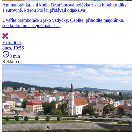
Ani majoránka, ani kmín. Bramborová polévka získá hloubku díky
1 surovině, kterou Poláci přidávají odjakživa
Uvaříte bramboračku jako vždycky. Osolíte, přihodíte majoránku,
špetku kmínu a stejně máte […]
Extrafit.cz
dnes, 10:56
3 min
Reklama