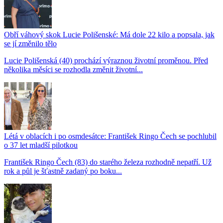
Obří váhový skok Lucie Polišenské: Má dole 22 kilo a popsala, jak
se jí změnilo tělo
Lucie Polišenská (40) prochází výraznou životní proměnou. Před
několika měsíci se rozhodla změnit životní...
Létá v oblacích i po osmdesátce: František Ringo Čech se pochlubil
o 37 let mladší pilotkou
František Ringo Čech (83) do starého železa rozhodně nepatří. Už
rok a půl je šťastně zadaný po boku...