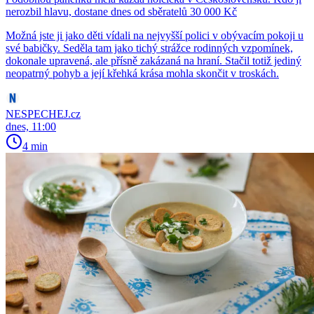
nerozbil hlavu, dostane dnes od sběratelů 30 000 Kč
Možná jste ji jako děti vídali na nejvyšší polici v obývacím pokoji u
své babičky. Seděla tam jako tichý strážce rodinných vzpomínek,
dokonale upravená, ale přísně zakázaná na hraní. Stačil totiž jediný
neopatrný pohyb a její křehká krása mohla skončit v troskách.
NESPECHEJ.cz
dnes, 11:00
4 min