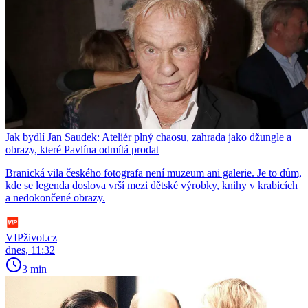
Jak bydlí Jan Saudek: Ateliér plný chaosu, zahrada jako džungle a
obrazy, které Pavlína odmítá prodat
Branická vila českého fotografa není muzeum ani galerie. Je to dům,
kde se legenda doslova vrší mezi dětské výrobky, knihy v krabicích
a nedokončené obrazy.
VIPživot.cz
dnes, 11:32
3 min