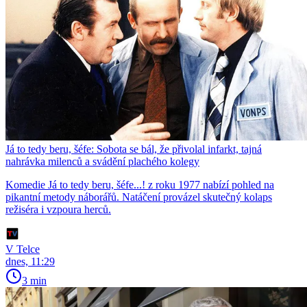
Já to tedy beru, šéfe: Sobota se bál, že přivolal infarkt, tajná
nahrávka milenců a svádění plachého kolegy
Komedie Já to tedy beru, šéfe...! z roku 1977 nabízí pohled na
pikantní metody náborářů. Natáčení provázel skutečný kolaps
režiséra i vzpoura herců.
V Telce
dnes, 11:29
3 min