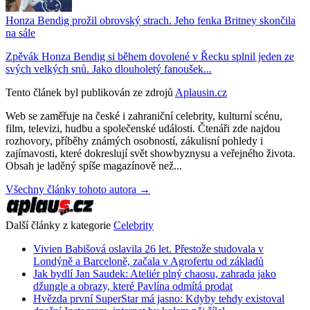
Honza Bendig prožil obrovský strach. Jeho fenka Britney skončila
na sále
Zpěvák Honza Bendig si během dovolené v Řecku splnil jeden ze
svých velkých snů. Jako dlouholetý fanoušek...
Tento článek byl publikován ze zdrojů
Aplausin.cz
Web se zaměřuje na české i zahraniční celebrity, kulturní scénu,
film, televizi, hudbu a společenské události. Čtenáři zde najdou
rozhovory, příběhy známých osobností, zákulisní pohledy i
zajímavosti, které dokreslují svět showbyznysu a veřejného života.
Obsah je laděný spíše magazínově než...
Všechny články tohoto autora →
Další články z kategorie
Celebrity
Vivien Babišová oslavila 26 let. Přestože studovala v
Londýně a Barceloně, začala v Agrofertu od základů
Jak bydlí Jan Saudek: Ateliér plný chaosu, zahrada jako
džungle a obrazy, které Pavlína odmítá prodat
Hvězda první SuperStar má jasno: Kdyby tehdy existoval