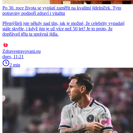
Po 30. roce života se vyplatí zaměřit na kvalitní jídelníček. Tyto
potraviny podpoří zdraví i vitalitu
Přemýšleli jste někdy nad tím, jak je možné, že celebrity vypadají
stále skvěle, i když jim je už více než 50 let? Je to proto, že
dopřávají tělu ta správná jídla.
Zdravestravovani.eu
dnes, 11:21
2 min