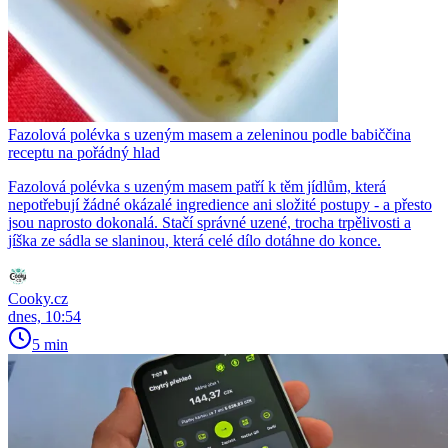
Fazolová polévka s uzeným masem a zeleninou podle babiččina
receptu na pořádný hlad
Fazolová polévka s uzeným masem patří k těm jídlům, která
nepotřebují žádné okázalé ingredience ani složité postupy - a přesto
jsou naprosto dokonalá. Stačí správné uzené, trocha trpělivosti a
jíška ze sádla se slaninou, která celé dílo dotáhne do konce.
Cooky.cz
dnes, 10:54
5 min