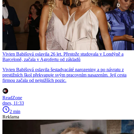
Vivien Babišová oslavila 26 let. Přestože studovala v Londýně a
Barceloně, začala v Agrofertu od základů
Vivien Babišová oslavila šestadvacáté narozeniny a po návratu z
prestižních škol překvapuje svým pracovním nasazením. Její cesta
firmou začala od nejnižších pozic.
ReadZone
dnes, 11:33
2 min
Reklama