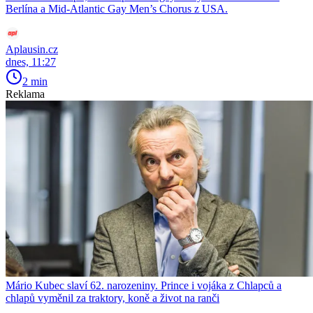
Berlína a Mid-Atlantic Gay Men’s Chorus z USA.
Aplausin.cz
dnes, 11:27
2 min
Reklama
Mário Kubec slaví 62. narozeniny. Prince i vojáka z Chlapců a
chlapů vyměnil za traktory, koně a život na ranči