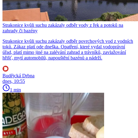
Strakonice kvůli suchu zakázaly odběr vody z řek a potoků na
zahrady či bazény
Strakonice kvůli suchu zakázaly odběr povrchových vod z vodních
toků. Zákaz platí ode dneška. Opatření, které vydal vodoprávní
úřad, platí mimo jiné na zalévání zahrad a trávníků, zavlažování
hřišť, mytí automobilů, napouštění bazénů a nádrží.
Budějcká Drbna
dnes, 10:55
1 min