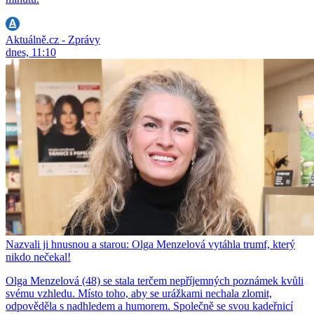
Aktuálně.cz - Zprávy
dnes, 11:10
Nazvali ji hnusnou a starou: Olga Menzelová vytáhla trumf, který
nikdo nečekal!
Olga Menzelová (48) se stala terčem nepříjemných poznámek kvůli
svému vzhledu. Místo toho, aby se urážkami nechala zlomit,
odpověděla s nadhledem a humorem. Společně se svou kadeřnicí