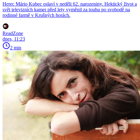
Herec Mário Kubec oslaví v neděli 62. narozeniny. Hektický život a
svět televizních kamer před lety vyměnil za touhu po svobodě na
rodinné farmě v Krušných horách.
ReadZone
dnes, 11:23
2 min