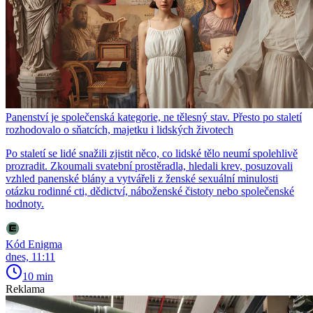
Panenství je společenská kategorie, ne tělesný stav. Přesto po staletí
rozhodovalo o sňatcích, majetku i lidských životech
Po staletí se lidé snažili zjistit něco, co lidské tělo neumí spolehlivě
prozradit. Zkoumali svatební prostěradla, hledali krev, posuzovali
vzhled panenské blány a vytvářeli z ženské sexuální minulosti
otázku rodinné cti, dědictví, náboženské čistoty nebo společenské
hodnoty.
Kód Enigma
dnes, 11:11
10 min
Reklama