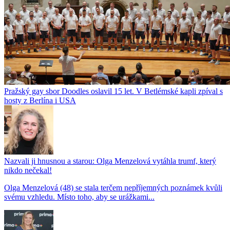
Pražský gay sbor Doodles oslavil 15 let. V Betlémské kapli zpíval s
hosty z Berlína i USA
Nazvali ji hnusnou a starou: Olga Menzelová vytáhla trumf, který
nikdo nečekal!
Olga Menzelová (48) se stala terčem nepříjemných poznámek kvůli
svému vzhledu. Místo toho, aby se urážkami...