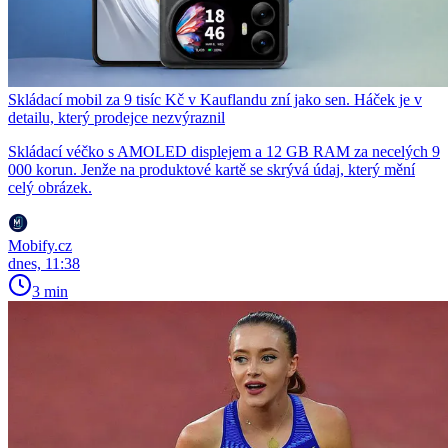
Skládací mobil za 9 tisíc Kč v Kauflandu zní jako sen. Háček je v
detailu, který prodejce nezvýraznil
Skládací véčko s AMOLED displejem a 12 GB RAM za necelých 9
000 korun. Jenže na produktové kartě se skrývá údaj, který mění
celý obrázek.
Mobify.cz
dnes, 11:38
3 min