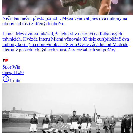
Nežil tam nežil, přesto pomohl. Messi věnoval přes dva miliony na
obnovu oblastí zničených ohněm
Lionel Messi znovu ukázal, že jeho vliv nekončí na fotbalových
trávnících. Hvězda Interu Miami věnovala 80 tisíc eur(přibližně dva
miliony korun) na obnovu oblasti Sierra Oeste západně od Madridu,
kterou v posledních týdnech zpustošily rozsáhlé lesní požáry.
SportWin
dnes, 11:20
1 min