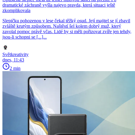
dramatické záchraně vyšla najevo pravda, která situaci ještě
zkomplikovala
Slepičku pohozenou v lese čekal těžký osud. Její majitel se jí zbavil
zvláště krutým způsobem. Naštěstí šel kolem dobrý muž, který
zavolal pomoc právě včas. Lidé by si měli pořizovat zvíře jen tehdy,
jsou-li schopni se [...]...
Světkreativity
dnes, 11:43
2 min