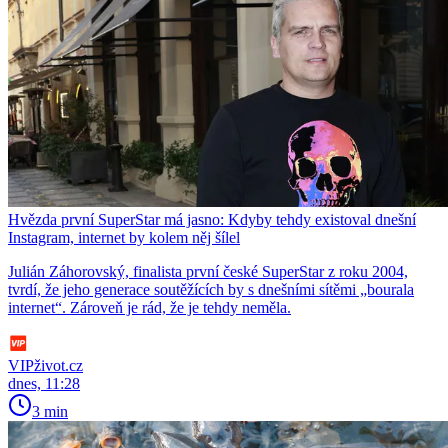
Hvězda první SuperStar má jasno: Kdyby tehdy existoval dnešní
Instagram, internet by kolem něj šílel
Julián Záhorovský, finalista první české SuperStar z roku 2004,
tvrdí, že jeho generace soutěžících by s dnešními sítěmi „bourala
internet“. Zároveň je rád, že je tehdy neměla.
VIPživot.cz
dnes, 11:28
3 min