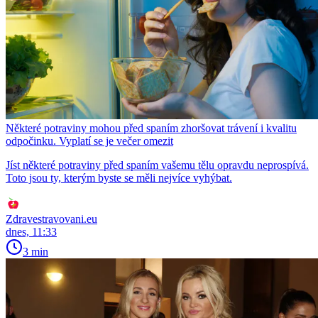
Některé potraviny mohou před spaním zhoršovat trávení i kvalitu
odpočinku. Vyplatí se je večer omezit
Jíst některé potraviny před spaním vašemu tělu opravdu neprospívá.
Toto jsou ty, kterým byste se měli nejvíce vyhýbat.
Zdravestravovani.eu
dnes, 11:33
3 min