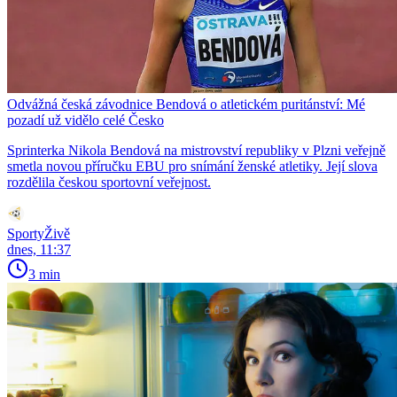
Odvážná česká závodnice Bendová o atletickém puritánství: Mé
pozadí už vidělo celé Česko
Sprinterka Nikola Bendová na mistrovství republiky v Plzni veřejně
smetla novou příručku EBU pro snímání ženské atletiky. Její slova
rozdělila českou sportovní veřejnost.
SportyŽivě
dnes, 11:37
3 min