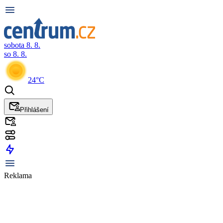
sobota 8. 8.
so 8. 8.
24°C
Přihlášení
Reklama