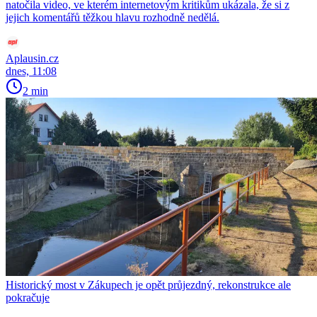
natočila video, ve kterém internetovým kritikům ukázala, že si z
jejich komentářů těžkou hlavu rozhodně nedělá.
Aplausin.cz
dnes, 11:08
2 min
Historický most v Zákupech je opět průjezdný, rekonstrukce ale
pokračuje