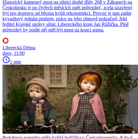
Historický kamenný most na silnici druhé třídy 268 v Zákupech na
Českolipsku je po čtyřech měsících opět průjezdný, zcela uzavřený
byl pro dopravu od března kvůli rekonstrukci. Provoz je tam zatím
kyvadlový jedním pruhem, práce na jeho obnově pokračují, řekl
ředitel Krajské správy silnic Libereckého kraje Jan Růžička. Plně
průjezdný by podle něj měl být most na konci srpna.
Liberecká Drbna
dnes, 11:00
1 min
Podobnou panenku měla každá holčička v Československu. Kdo jí