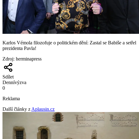
Karlos Vémola filozofuje o politickém dění: Zastal se Babiše a setřel
prezidenta Pavla!
Zdroj
:
herminapress
Sdílet
Denní
výzva
0
Reklama
Další články z
Aplausin.cz