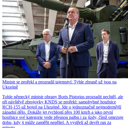
Ministr se prořekl a prozradil tajemství: Tyhle zbraně už jsou na
Ukrajině
Tohle německý ministr obrany Boris Pistorius prozradit nechtěl, ale
při návštěvě zbrojovky KNDS se prořekl: samohybné houfnice
RCH-155 už bojují na Ukrajině. Jde o jednoznačně nejmodernější
západní dělo. Dokáže jet rychlostí přes 100 km/h a jako první
houfnice své kategorie vede přesnou palbu i za jízdy, čímž omezuje
dobu, kdy ji může zaměřit nepřítel. A vystřelí až devět ran za
minutu.