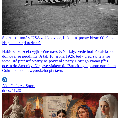
Sparta na turné v USA zažila ovace, bitku i naprostý bizár. Obránce
Hojera nakopl rozhodčí
Nabídka ke zcela výjimečné návštěvě, i když vede hodně daleko od
domova, se neodmítá. A tak 10. srpna 1926, tedy před sto lety, se
fotbalisté pražské Sparty na pozvání Sparty Chicago vydali přes
oceán do Ameriky. Nejprve vlakem do Barcelony a potom parníkem
Columbus do newyorského přístavu.
Aktuálně.cz - Sport
dnes, 11:20