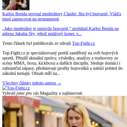
Karlos Benda srovnal moderátory Clashe: Jíra byl bravurní, Vláďa
musí zapracovat na nestrannosti
„Jako moderátor je opravdu bravurní,“ prohlásil Karlos Benda na
adresu Jakuba Jíry, jehož nedávný konec v...
Tento článek byl publikován ze zdrojů
Top-Fight.cz
Top-Fight.cz je specializovaný portál zaměřený na svět bojových
sportů. Přináší aktuální zprávy, výsledky, analýzy a rozhovory ze
scény MMA, boxu, kickboxu a dalších disciplín. Sleduje domácí i
zahraniční zápasy, představuje profily bojovníků a nabízí pohled do
zákulisí turnajů. Obsah míří na...
Všechny články tohoto autora →
Vybrali jsme pro vás
Magazíny a zajímavosti