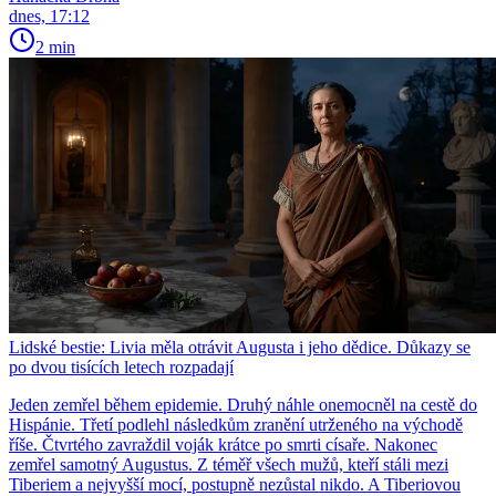
dnes, 17:12
2 min
Lidské bestie: Livia měla otrávit Augusta i jeho dědice. Důkazy se
po dvou tisících letech rozpadají
Jeden zemřel během epidemie. Druhý náhle onemocněl na cestě do
Hispánie. Třetí podlehl následkům zranění utrženého na východě
říše. Čtvrtého zavraždil voják krátce po smrti císaře. Nakonec
zemřel samotný Augustus. Z téměř všech mužů, kteří stáli mezi
Tiberiem a nejvyšší mocí, postupně nezůstal nikdo. A Tiberiovou