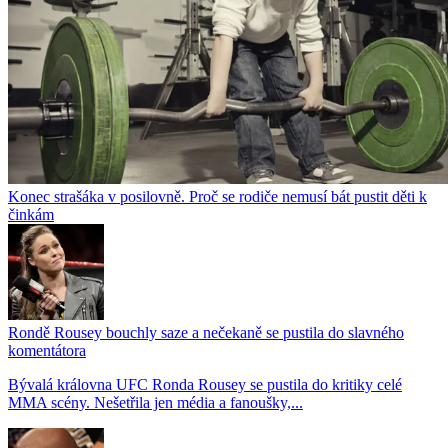
Konec strašáka v posilovně. Proč se rodiče nemusí bát pustit děti k
činkám
Rondě Rousey bouchly saze a nečekaně se pustila do slavného
komentátora
Bývalá královna UFC Ronda Rousey se pustila do kritiky celé
MMA scény. Nešetřila jen média a fanoušky,...