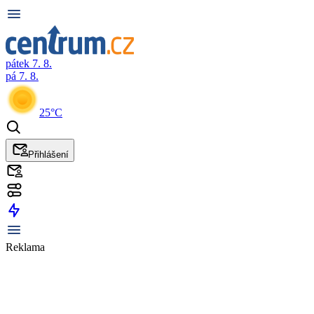
pátek 7. 8.
pá 7. 8.
25°C
Přihlášení
Reklama