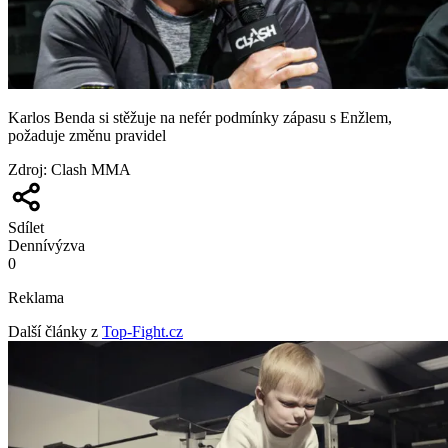
Karlos Benda si stěžuje na nefér podmínky zápasu s Enžlem,
požaduje změnu pravidel
Zdroj
:
Clash MMA
Sdílet
Denní
výzva
0
Reklama
Další články z
Top-Fight.cz