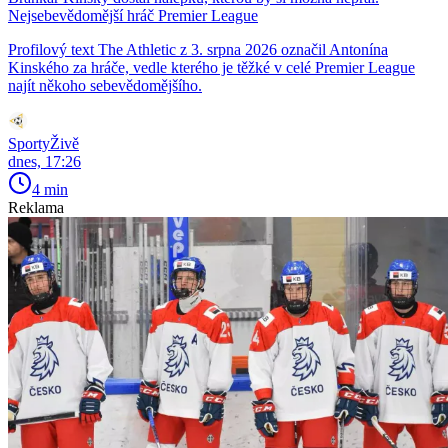
Nejsebevědomější hráč Premier League
Profilový text The Athletic z 3. srpna 2026 označil Antonína
Kinského za hráče, vedle kterého je těžké v celé Premier League
najít někoho sebevědomějšího.
SportyŽivě
dnes, 17:26
4 min
Reklama