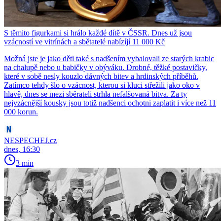
S těmito figurkami si hrálo každé dítě v ČSSR. Dnes už jsou
vzácností ve vitrínách a sbětatelé nabízíjí 11 000 Kč
Možná jste je jako děti také s nadšením vybalovali ze starých krabic
na chalupě nebo u babičky v obýváku. Drobné, těžké postavičky,
které v sobě nesly kouzlo dávných bitev a hrdinských příběhů.
Zatímco tehdy šlo o vzácnost, kterou si kluci střežili jako oko v
hlavě, dnes se mezi sběrateli strhla nefalšovaná bitva. Za ty
nejvzácnější kousky jsou totiž nadšenci ochotni zaplatit i více než 11
000 korun.
NESPECHEJ.cz
dnes, 16:30
3 min