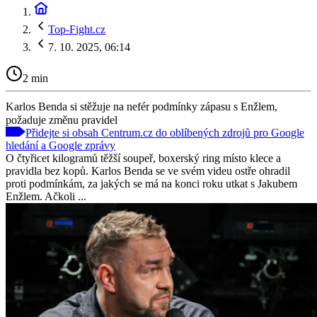
Top-Fight.cz
7. 10. 2025, 06:14
2 min
Karlos Benda si stěžuje na nefér podmínky zápasu s Enžlem,
požaduje změnu pravidel
Přidejte si obsah Centrum.cz do oblíbených zdrojů pro Google
hledání a Google zprávy
O čtyřicet kilogramů těžší soupeř, boxerský ring místo klece a
pravidla bez kopů. Karlos Benda se ve svém videu ostře ohradil
proti podmínkám, za jakých se má na konci roku utkat s Jakubem
Enžlem. Ačkoli ...