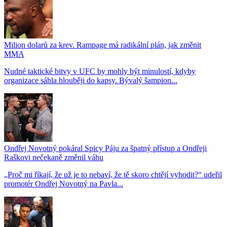
Milion dolarů za krev. Rampage má radikální plán, jak změnit
MMA
Nudné taktické bitvy v UFC by mohly být minulostí, kdyby
organizace sáhla hlouběji do kapsy. Bývalý šampion...
Ondřej Novotný pokáral Spicy Páju za špatný přístup a Ondřeji
Raškovi nečekaně změnil váhu
„Proč mi říkají, že už je to nebaví, že tě skoro chtějí vyhodit?“ udeřil
promotér Ondřej Novotný na Pavla...