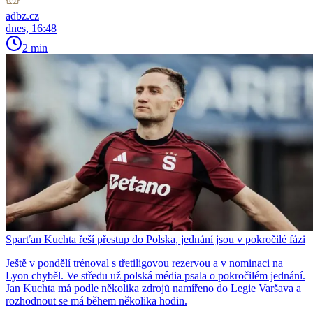
adbz.cz
dnes, 16:48
2 min
Sparťan Kuchta řeší přestup do Polska, jednání jsou v pokročilé fázi
Ještě v pondělí trénoval s třetiligovou rezervou a v nominaci na
Lyon chyběl. Ve středu už polská média psala o pokročilém jednání.
Jan Kuchta má podle několika zdrojů namířeno do Legie Varšava a
rozhodnout se má během několika hodin.