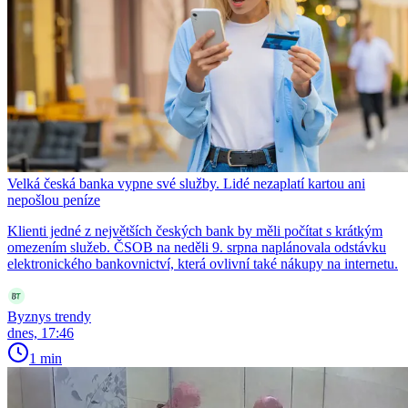
Velká česká banka vypne své služby. Lidé nezaplatí kartou ani
nepošlou peníze
Klienti jedné z největších českých bank by měli počítat s krátkým
omezením služeb. ČSOB na neděli 9. srpna naplánovala odstávku
elektronického bankovnictví, která ovlivní také nákupy na internetu.
Byznys trendy
dnes, 17:46
1 min