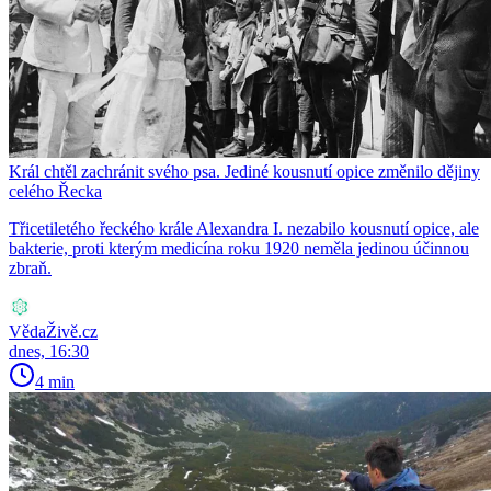
Král chtěl zachránit svého psa. Jediné kousnutí opice změnilo dějiny
celého Řecka
Třicetiletého řeckého krále Alexandra I. nezabilo kousnutí opice, ale
bakterie, proti kterým medicína roku 1920 neměla jedinou účinnou
zbraň.
VědaŽivě.cz
dnes, 16:30
4 min