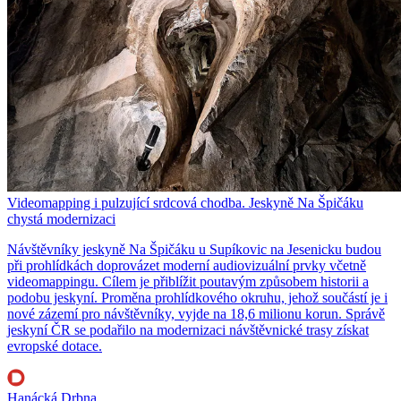
Videomapping i pulzující srdcová chodba. Jeskyně Na Špičáku
chystá modernizaci
Návštěvníky jeskyně Na Špičáku u Supíkovic na Jesenicku budou
při prohlídkách doprovázet moderní audiovizuální prvky včetně
videomappingu. Cílem je přiblížit poutavým způsobem historii a
podobu jeskyní. Proměna prohlídkového okruhu, jehož součástí je i
nové zázemí pro návštěvníky, vyjde na 18,6 milionu korun. Správě
jeskyní ČR se podařilo na modernizaci návštěvnické trasy získat
evropské dotace.
Hanácká Drbna