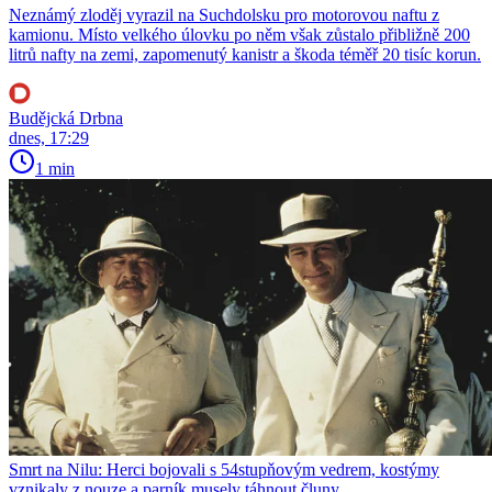
Neznámý zloděj vyrazil na Suchdolsku pro motorovou naftu z
kamionu. Místo velkého úlovku po něm však zůstalo přibližně 200
litrů nafty na zemi, zapomenutý kanistr a škoda téměř 20 tisíc korun.
Budějcká Drbna
dnes, 17:29
1 min
Smrt na Nilu: Herci bojovali s 54stupňovým vedrem, kostýmy
vznikaly z nouze a parník musely táhnout čluny