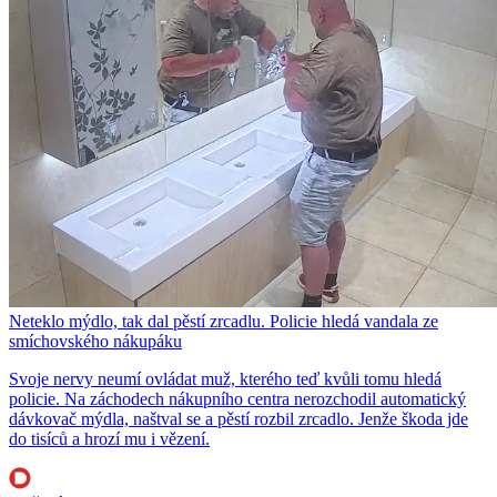
Neteklo mýdlo, tak dal pěstí zrcadlu. Policie hledá vandala ze
smíchovského nákupáku
Svoje nervy neumí ovládat muž, kterého teď kvůli tomu hledá
policie. Na záchodech nákupního centra nerozchodil automatický
dávkovač mýdla, naštval se a pěstí rozbil zrcadlo. Jenže škoda jde
do tisíců a hrozí mu i vězení.