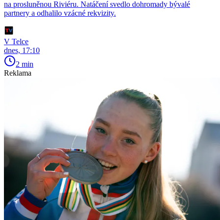
na prosluněnou Riviéru. Natáčení svedlo dohromady bývalé
partnery a odhalilo vzácné rekvizity.
V Telce
dnes, 17:10
2 min
Reklama