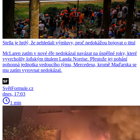
Stella je hrdý, že nehledali výmluvy, proč nedokážou bojovat o titul
McLaren zatím v nové éře nedokázal navázat na úspěšné roky, které
vyvrcholily loňským titulem Landa Norrise. Přestože jej pohání
pohonná jednotka vedoucího týmu, Mercedesu, kromě Maďarska se
mu zatím vyrovnat nedokázal.
SvětFormule.cz
dnes, 17:03
1 min