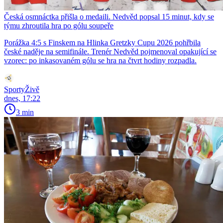
Česká osmnáctka přišla o medaili. Nedvěd popsal 15 minut, kdy se
týmu zhroutila hra po gólu soupeře
Porážka 4:5 s Finskem na Hlinka Gretzky Cupu 2026 pohřbila
české naděje na semifinále. Trenér Nedvěd pojmenoval opakující se
vzorec: po inkasovaném gólu se hra na čtvrt hodiny rozpadla.
SportyŽivě
dnes, 17:22
3 min