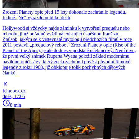
Zrození Planety opic před 15 lety dokonale zachránilo legendu.
Jediné „Ne“ vyrazilo publiku dech
Hollywood si vždycky najde záminku k vytvoření prequelu nebo
rebootu, jímž pořádně vyždímá existující úspěšnou franšízu.
Způsob, jakým se k vrstevnaté mytologii předchozích filmů v roce
2011 postavil „prequelový reboot“ Zrození Planety opic (Rise of the
Planet of the Apes), je ale dodnes v podstatě učebnicový. Není divu,
že první velký snímek Ruperta Wyatta položil základ modernímu
pavilonu opičí ságy, který zcela zachránil pověst původní filmové
legendy z roku 1968, již obklopuje tolik pochybných dějových
článků.
Kinobox.cz
dnes, 17:05
8 min