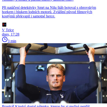
Při natáčení detektivky Smrt na Nilu štáb bojoval s obrovským
horkem i hlukem lodních motorů. Zvláštní původ filmových
kostýmů překvapil i samotné herce.
V Telce
dnes, 17:28
3 min
Brankář Kinský dostal nálepku, kterou by si možná nepřál.