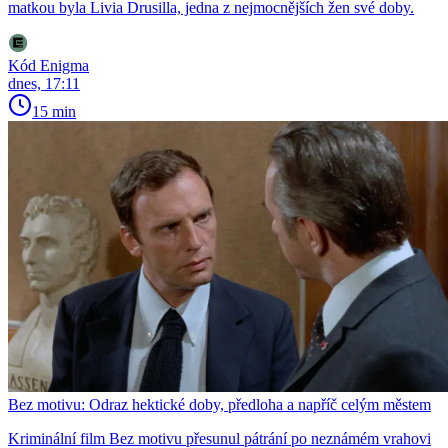
matkou byla Livia Drusilla, jedna z nejmocnějších žen své doby.
Kód Enigma
dnes, 17:11
15 min
Bez motivu: Odraz hektické doby, předloha a napříč celým městem
Kriminální film Bez motivu přesunul pátrání po neznámém vrahovi