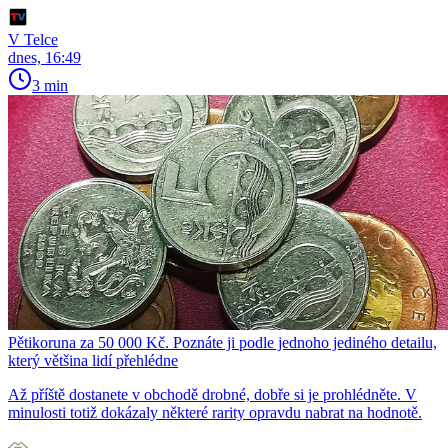
V Telce
dnes, 16:49
3 min
Pětikoruna za 50 000 Kč. Poznáte ji podle jednoho jediného detailu,
který většina lidí přehlédne
Až příště dostanete v obchodě drobné, dobře si je prohlédněte. V
minulosti totiž dokázaly některé rarity opravdu nabrat na hodnotě.