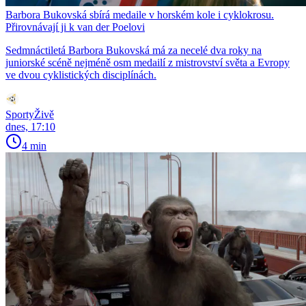
Barbora Bukovská sbírá medaile v horském kole i cyklokrosu.
Přirovnávají ji k van der Poelovi
Sedmnáctiletá Barbora Bukovská má za necelé dva roky na
juniorské scéně nejméně osm medailí z mistrovství světa a Evropy
ve dvou cyklistických disciplínách.
SportyŽivě
dnes, 17:10
4 min