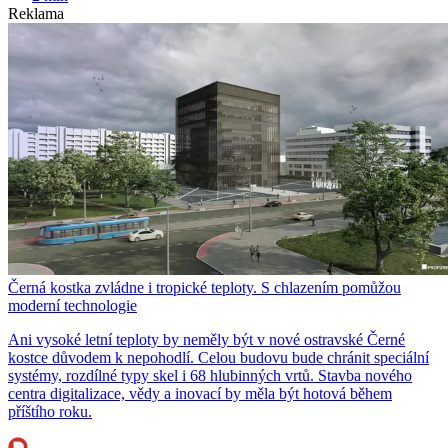
Reklama
Černá kostka zvládne i tropické teploty. S chlazením pomůžou
moderní technologie
Ani vysoké letní teploty by neměly být v nové ostravské Černé
kostce důvodem k nepohodlí. Celou budovu bude chránit speciální
systémy, rozdílné typy skel i 68 hlubinných vrtů. Stavba nového
centra digitalizace, vědy a inovací by měla být hotová během
příštího roku.