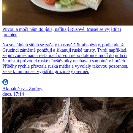
Plivou a močí nám do jídla, naříkají Rusové. Musel se vyjádřit i
premiér
Na sociálních sítích se začaly masově šířit příspěvky, podle nichž
Gruzínci záměrně ponižují a šikanují ruské turisty. Tvrdí například,
že jim zaměstnanci restaurací plivou nebo dokonce močí do jídla či
že místní průvodci ruské návštěvníky nechávají samotné v horách.
Příběhy rychle převzala ruská média a vyvolaly takovou pozornost,
že se k nim musel vyjádřit i gruzínský premiér.
Aktuálně.cz - Zprávy
dnes, 17:14