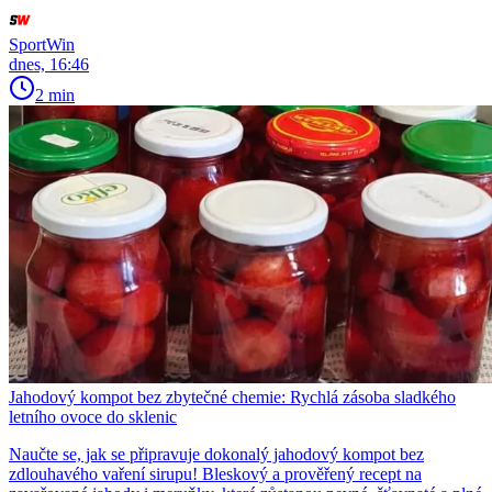
SportWin
dnes, 16:46
2 min
Jahodový kompot bez zbytečné chemie: Rychlá zásoba sladkého
letního ovoce do sklenic
Naučte se, jak se připravuje dokonalý jahodový kompot bez
zdlouhavého vaření sirupu! Bleskový a prověřený recept na