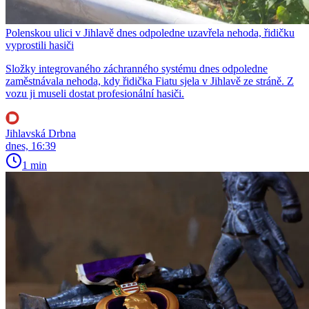
Polenskou ulici v Jihlavě dnes odpoledne uzavřela nehoda, řidičku
vyprostili hasiči
Složky integrovaného záchranného systému dnes odpoledne
zaměstnávala nehoda, kdy řidička Fiatu sjela v Jihlavě ze stráně. Z
vozu ji museli dostat profesionální hasiči.
Jihlavská Drbna
dnes, 16:39
1 min