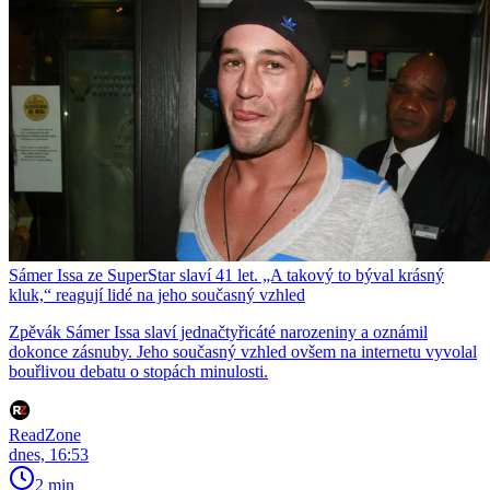
Sámer Issa ze SuperStar slaví 41 let. „A takový to býval krásný
kluk,“ reagují lidé na jeho současný vzhled
Zpěvák Sámer Issa slaví jednačtyřicáté narozeniny a oznámil
dokonce zásnuby. Jeho současný vzhled ovšem na internetu vyvolal
bouřlivou debatu o stopách minulosti.
ReadZone
dnes, 16:53
2 min