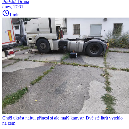
Pražská Drbna
dnes, 17:31
1 min
Chtěl ukrást naftu, přinesl si ale malý kanystr. Dvě stě litrů vyteklo
na zem