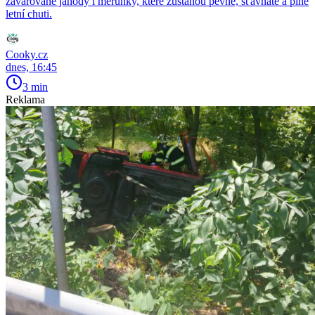
zavařované jahody i meruňky, které zůstanou pevné, šťavnaté a plné
letní chuti.
Cooky.cz
dnes, 16:45
3 min
Reklama