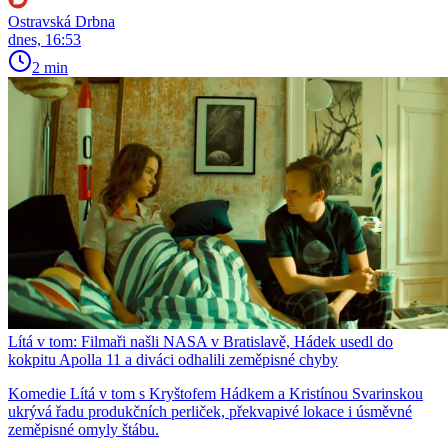
Ostravská Drbna
dnes, 16:53
2 min
Lítá v tom: Filmaři našli NASA v Bratislavě, Hádek usedl do
kokpitu Apolla 11 a diváci odhalili zeměpisné chyby
Komedie Lítá v tom s Kryštofem Hádkem a Kristínou Svarinskou
ukrývá řadu produkčních perliček, překvapivé lokace i úsměvné
zeměpisné omyly štábu.