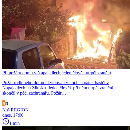
Při požáru domu v Napajedlech jeden člověk utrpěl zranění
Požár rodinného domu likvidovali v noci na pátek hasiči v
Napajedlech na Zlínsku. Jeden člověk při něm utrpěl zranění,
skončil v péči záchranářů. Požár…
Náš REGION
dnes, 17:00
1 min