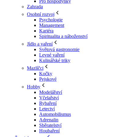
Pro hospodyňky
Zahrada
Osobní rozvoj
Psychologie
Management
Kariéra
Spiritualita a náboženství
Jídlo a vaření
Světová gastronomie
Levné vaření
Kulinářské triky
Mazlíčci
Kočky
Pejskové
Hobby
Modelářství
Včelařství
Rybaření
Letectví
Automobilismus
Adrenalin
Sběratelství
Houbaření