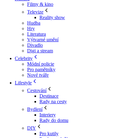
Filmy & kino
Televize
Reality show
Hudba
Hry
Literatura
Výtvarné umění
Divadlo
Digi a stream
Celebrity
Módní policie
Pro pamětníky
Nové tváře
Lifestyle
Cestování
Destinace
Rady na cesty
Bydlení
Interiery
Rady do domu
DIY
Pro kutily