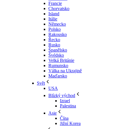
Francie
Chorvatsko
Island
Itálie
Německo
Polsko
Rakousko
Řecko
Rusko
Španělsko
Švédsko
Velká Británie
Rumunsko
Válka na Ukrajině
Maďarsko
Svět
USA
Blízký východ
Izrael
Palestina
Asie
Čína
Jižní Korea