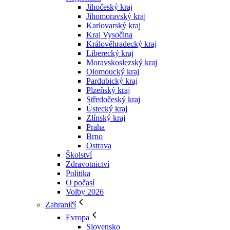
Jihočeský kraj
Jihomoravský kraj
Karlovarský kraj
Kraj Vysočina
Králověhradecký kraj
Liberecký kraj
Moravskoslezský kraj
Olomoucký kraj
Pardubický kraj
Plzeňský kraj
Středočeský kraj
Ústecký kraj
Zlínský kraj
Praha
Brno
Ostrava
Školství
Zdravotnictví
Politika
O počasí
Volby 2026
Zahraničí
Evropa
Slovensko