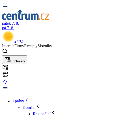
pátek 7. 8.
pá 7. 8.
24°C
Internet
Firmy
Recepty
Slovníky
Přihlášení
Zprávy
Domácí
Regionální