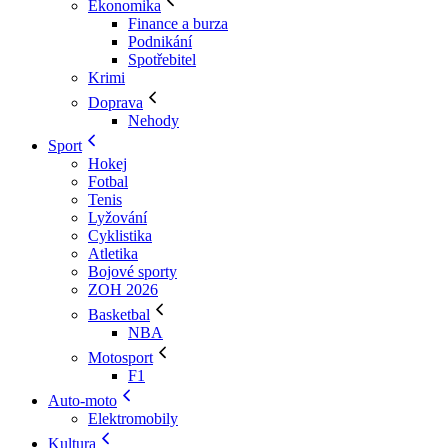
Ekonomika
Finance a burza
Podnikání
Spotřebitel
Krimi
Doprava
Nehody
Sport
Hokej
Fotbal
Tenis
Lyžování
Cyklistika
Atletika
Bojové sporty
ZOH 2026
Basketbal
NBA
Motosport
F1
Auto-moto
Elektromobily
Kultura