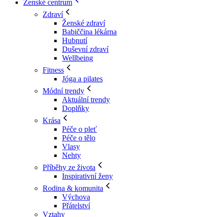
Ženské centrum
Zdraví
Ženské zdraví
Babiččina lékárna
Hubnutí
Duševní zdraví
Wellbeing
Fitness
Jóga a pilates
Módní trendy
Aktuální trendy
Doplňky
Krása
Péče o pleť
Péče o tělo
Vlasy
Nehty
Příběhy ze života
Inspirativní ženy
Rodina & komunita
Výchova
Přátelství
Vztahy