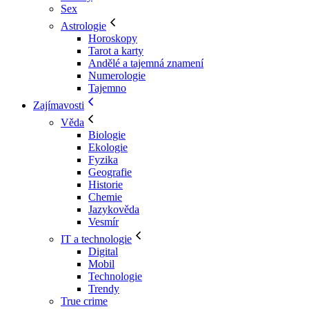
Sex
Astrologie
Horoskopy
Tarot a karty
Andělé a tajemná znamení
Numerologie
Tajemno
Zajímavosti
Věda
Biologie
Ekologie
Fyzika
Geografie
Historie
Chemie
Jazykověda
Vesmír
IT a technologie
Digital
Mobil
Technologie
Trendy
True crime