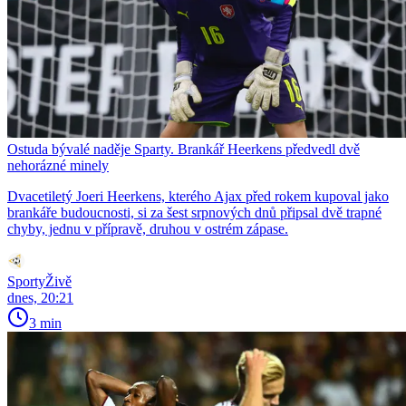
Ostuda bývalé naděje Sparty. Brankář Heerkens předvedl dvě
nehorázné minely
Dvacetiletý Joeri Heerkens, kterého Ajax před rokem kupoval jako
brankáře budoucnosti, si za šest srpnových dnů připsal dvě trapné
chyby, jednu v přípravě, druhou v ostrém zápase.
SportyŽivě
dnes, 20:21
3 min