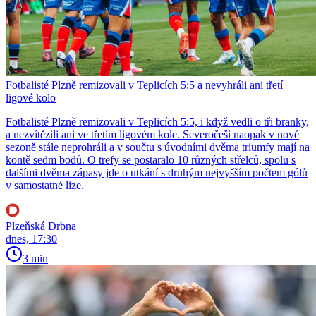
Fotbalisté Plzně remizovali v Teplicích 5:5 a nevyhráli ani třetí
ligové kolo
Fotbalisté Plzně remizovali v Teplicích 5:5, i když vedli o tři branky,
a nezvítězili ani ve třetím ligovém kole. Severočeši naopak v nové
sezoně stále neprohráli a v součtu s úvodními dvěma triumfy mají na
kontě sedm bodů. O trefy se postaralo 10 různých střelců, spolu s
dalšími dvěma zápasy jde o utkání s druhým nejvyšším počtem gólů
v samostatné lize.
Plzeňská Drbna
dnes, 17:30
3 min