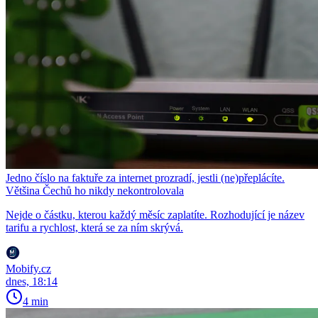
Jedno číslo na faktuře za internet prozradí, jestli (ne)přeplácíte.
Většina Čechů ho nikdy nekontrolovala
Nejde o částku, kterou každý měsíc zaplatíte. Rozhodující je název
tarifu a rychlost, která se za ním skrývá.
Mobify.cz
dnes, 18:14
4 min