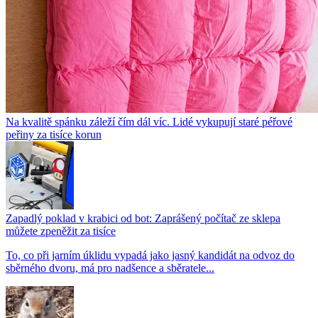
Na kvalitě spánku záleží čím dál víc. Lidé vykupují staré péřové
peřiny za tisíce korun
Zapadlý poklad v krabici od bot: Zaprášený počítač ze sklepa
můžete zpeněžit za tisíce
To, co při jarním úklidu vypadá jako jasný kandidát na odvoz do
sběrného dvoru, má pro nadšence a sběratele...