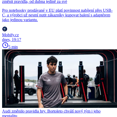
změnit pravidla, od dubna jedině za své
Pro notebooky prodávané v EU platí povinnost nabíjení přes USB-
C, a výrobci už nesmí nutit zákazníky kupovat balení s adaptérem
jako jedinou variantu.
Mobify.cz
dnes, 19:17
5 min
Audi změnilo pravidla hry. Bortoleto chválí nový tým i jeho
mentalitu