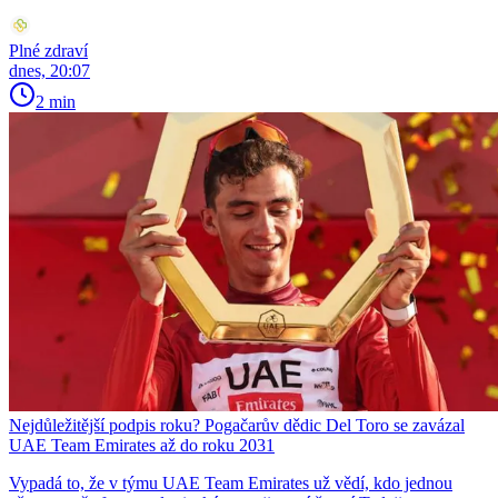
Plné zdraví
dnes, 20:07
2 min
Nejdůležitější podpis roku? Pogačarův dědic Del Toro se zavázal
UAE Team Emirates až do roku 2031
Vypadá to, že v týmu UAE Team Emirates už vědí, kdo jednou