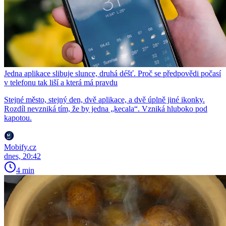
Jedna aplikace slibuje slunce, druhá déšť. Proč se předpovědi počasí
v telefonu tak liší a která má pravdu
Stejné město, stejný den, dvě aplikace, a dvě úplně jiné ikonky.
Rozdíl nevzniká tím, že by jedna „kecala“. Vzniká hluboko pod
kapotou.
Mobify.cz
dnes, 20:42
4 min