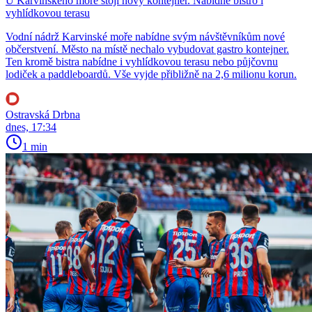
U Karvinského moře stojí nový kontejner. Nabídne bistro i
vyhlídkovou terasu
Vodní nádrž Karvinské moře nabídne svým návštěvníkům nové
občerstvení. Město na místě nechalo vybudovat gastro kontejner.
Ten kromě bistra nabídne i vyhlídkovou terasu nebo půjčovnu
lodiček a paddleboardů. Vše vyjde přibližně na 2,6 milionu korun.
Ostravská Drbna
dnes, 17:34
1 min