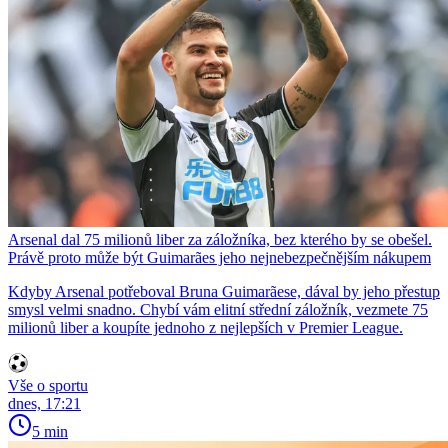
Arsenal dal 75 milionů liber za záložníka, bez kterého by se obešel.
Právě proto může být Guimarães jeho nejnebezpečnějším nákupem
Kdyby Arsenal potřeboval Bruna Guimarãese, dával by jeho přestup
smysl velmi snadno. Chybí vám elitní střední záložník, vezmete 75
milionů liber a koupíte jednoho z nejlepších v Premier League.
Vše o sportu
dnes, 17:21
5 min