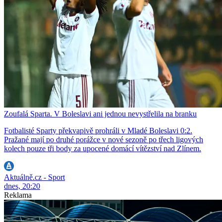
Zoufalá Sparta. V Boleslavi ani jednou nevystřelila na branku
Fotbalisté Sparty překvapivě prohráli v Mladé Boleslavi 0:2.
Pražané mají po druhé porážce v nové sezoně po třech ligových
kolech pouze tři body za upocené domácí vítězství nad Zlínem.
Aktuálně.cz - Sport
dnes, 20:20
Reklama