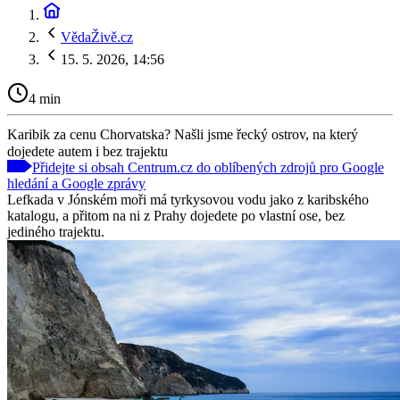
VědaŽivě.cz
15. 5. 2026, 14:56
4 min
Karibik za cenu Chorvatska? Našli jsme řecký ostrov, na který
dojedete autem i bez trajektu
Přidejte si obsah Centrum.cz do oblíbených zdrojů pro Google
hledání a Google zprávy
Lefkada v Jónském moři má tyrkysovou vodu jako z karibského
katalogu, a přitom na ni z Prahy dojedete po vlastní ose, bez
jediného trajektu.