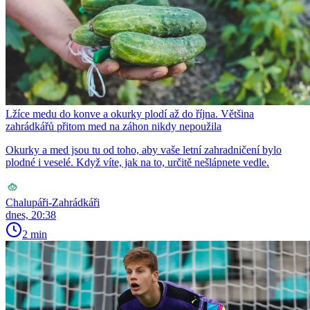
Lžíce medu do konve a okurky plodí až do října. Většina
zahrádkářů přitom med na záhon nikdy nepoužila
Okurky a med jsou tu od toho, aby vaše letní zahradničení bylo
plodné i veselé. Když víte, jak na to, určitě nešlápnete vedle.
Chalupáři-Zahrádkáři
dnes, 20:38
2 min