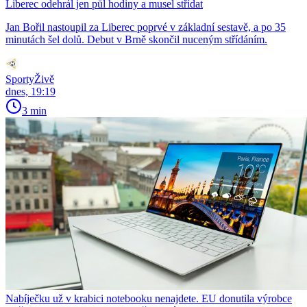
Liberec odehrál jen půl hodiny a musel střídat
Jan Bořil nastoupil za Liberec poprvé v základní sestavě, a po 35
minutách šel dolů. Debut v Brně skončil nuceným střídáním.
SportyŽivě
dnes, 19:19
3 min
Nabíječku už v krabici notebooku nenajdete. EU donutila výrobce