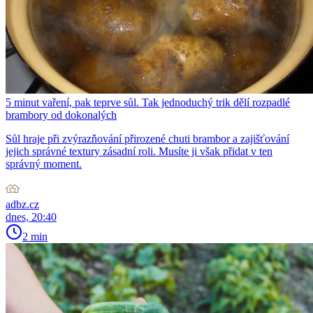
5 minut vaření, pak teprve sůl. Tak jednoduchý trik dělí rozpadlé
brambory od dokonalých
Sůl hraje při zvýrazňování přirozené chuti brambor a zajišťování
jejich správné textury zásadní roli. Musíte ji však přidat v ten
správný moment.
adbz.cz
dnes, 20:40
2 min