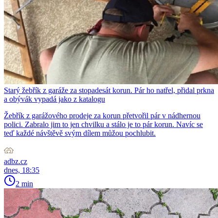
Starý žebřík z garáže za stopadesát korun. Pár ho natřel, přidal prkna
a obývák vypadá jako z katalogu
Žebřík z garážového prodeje za korun přetvořil pár v nádhernou
polici. Zabralo jim to jen chvilku a stálo je to pár korun. Navíc se
teď každé návštěvě svým dílem můžou pochlubit.
adbz.cz
dnes, 18:35
2 min