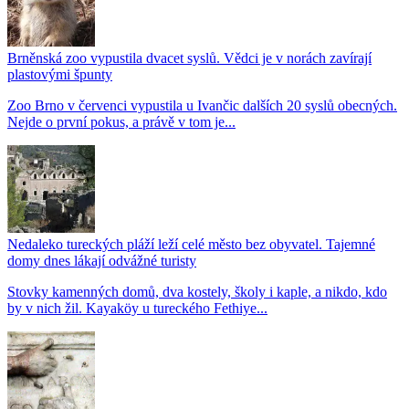
Brněnská zoo vypustila dvacet syslů. Vědci je v norách zavírají
plastovými špunty
Zoo Brno v červenci vypustila u Ivančic dalších 20 syslů obecných.
Nejde o první pokus, a právě v tom je...
Nedaleko tureckých pláží leží celé město bez obyvatel. Tajemné
domy dnes lákají odvážné turisty
Stovky kamenných domů, dva kostely, školy i kaple, a nikdo, kdo
by v nich žil. Kayaköy u tureckého Fethiye...