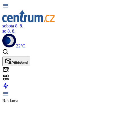
sobota 8. 8.
so 8. 8.
22°C
Přihlášení
Reklama