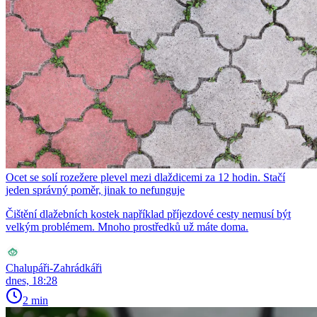
Ocet se solí rozežere plevel mezi dlaždicemi za 12 hodin. Stačí
jeden správný poměr, jinak to nefunguje
Čištění dlažebních kostek například příjezdové cesty nemusí být
velkým problémem. Mnoho prostředků už máte doma.
Chalupáři-Zahrádkáři
dnes, 18:28
2 min