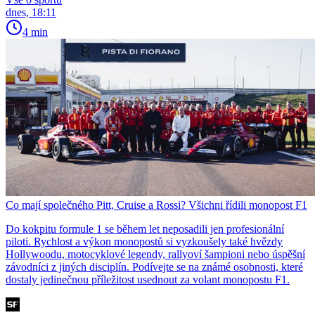
dnes, 18:11
4 min
Co mají společného Pitt, Cruise a Rossi? Všichni řídili monopost F1
Do kokpitu formule 1 se během let neposadili jen profesionální
piloti. Rychlost a výkon monopostů si vyzkoušely také hvězdy
Hollywoodu, motocyklové legendy, rallyoví šampioni nebo úspěšní
závodníci z jiných disciplín. Podívejte se na známé osobnosti, které
dostaly jedinečnou příležitost usednout za volant monopostu F1.