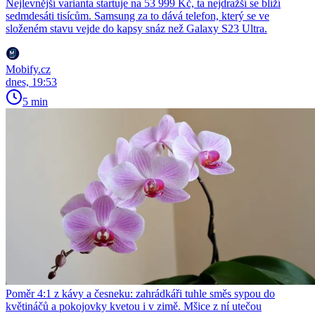
Nejlevnější varianta startuje na 53 999 Kč, ta nejdražší se blíží
sedmdesáti tisícům. Samsung za to dává telefon, který se ve
složeném stavu vejde do kapsy snáz než Galaxy S23 Ultra.
Mobify.cz
dnes, 19:53
5 min
Poměr 4:1 z kávy a česneku: zahrádkáři tuhle směs sypou do
květináčů a pokojovky kvetou i v zimě. Mšice z ní utečou