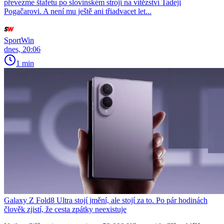
převezme štafetu po slovinském stroji na vítězství Tadeji
Pogačarovi. A není mu ještě ani třiadvacet let...
SportWin
dnes, 20:06
1 min
Galaxy Z Fold8 Ultra stojí jmění, ale stojí za to. Po pár hodinách
člověk zjistí, že cesta zpátky neexistuje