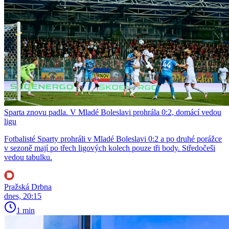
Sparta znovu padla. V Mladé Boleslavi prohrála 0:2, domácí vedou
ligu
Fotbalisté Sparty prohráli v Mladé Boleslavi 0:2 a po druhé porážce
v sezoně mají po třech ligových kolech pouze tři body. Středočeši
vedou tabulku.
Pražská Drbna
dnes, 20:15
1 min