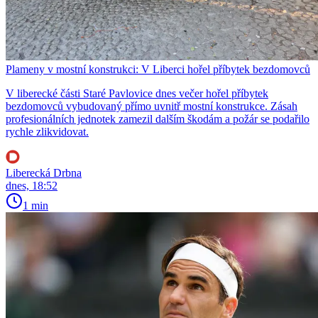
Plameny v mostní konstrukci: V Liberci hořel příbytek bezdomovců
V liberecké části Staré Pavlovice dnes večer hořel příbytek
bezdomovců vybudovaný přímo uvnitř mostní konstrukce. Zásah
profesionálních jednotek zamezil dalším škodám a požár se podařilo
rychle zlikvidovat.
Liberecká Drbna
dnes, 18:52
1 min