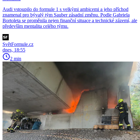
Audi vstoupilo do formule 1 s velkými ambicemi a jeho příchod
znamenal pro bývalý tým Sauber zásadní změnu. Podle Gabriela
Bortoleta se proměnila nejen finanční situace a technické zázemí, ale
především mentalita celého týmu.
SvětFormule.cz
dnes, 18:55
2 min