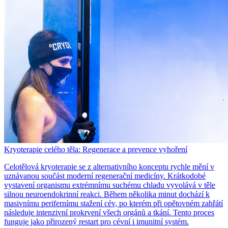
Kryoterapie celého těla: Regenerace a prevence vyhoření
Celotělová kryoterapie se z alternativního konceptu rychle mění v
uznávanou součást moderní regenerační medicíny. Krátkodobé
vystavení organismu extrémnímu suchému chladu vyvolává v těle
silnou neuroendokrinní reakci. Během několika minut dochází k
masivnímu perifernímu stažení cév, po kterém při opětovném zahřátí
následuje intenzivní prokrvení všech orgánů a tkání. Tento proces
funguje jako přirozený restart pro cévní i imunitní systém.