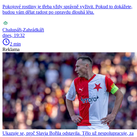
Pokojové rostliny je třeba vždy správně vyživit. Pokud to dokážete,
budou vám dělat radost po opravdu dlouhá léta.
Chalupáři-Zahrádkáři
dnes, 19:32
2 min
Reklama
Ukazuje se, proč Slavia Bořila odstavila. Tělo už nespolupracuje, za