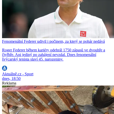
Fenomenální Federer udivil i počinem, za který se pohár nedává
Roger Federer během kariéry odehrál 1750 zápasů ve dvouhře a
čtyřhře. Ani jediný po zahájení nevzdal. Dnes fenomenální
švýcarský tenista slaví 45. narozeniny.
Aktuálně.cz - Sport
dnes, 18:50
Reklama