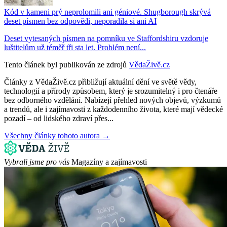
Kód v kameni prý neprolomili ani géniové. Shugborough skrývá
deset písmen bez odpovědi, neporadila si ani AI
Deset vytesaných písmen na pomníku ve Staffordshiru vzdoruje
luštitelům už téměř tři sta let. Problém není...
Tento článek byl publikován ze zdrojů
VědaŽivě.cz
Články z VědaŽivě.cz přibližují aktuální dění ve světě vědy,
technologií a přírody způsobem, který je srozumitelný i pro čtenáře
bez odborného vzdělání. Nabízejí přehled nových objevů, výzkumů
a trendů, ale i zajímavosti z každodenního života, které mají vědecké
pozadí – od lidského zdraví přes...
Všechny články tohoto autora →
Vybrali jsme pro vás
Magazíny a zajímavosti