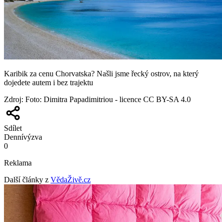
Karibik za cenu Chorvatska? Našli jsme řecký ostrov, na který
dojedete autem i bez trajektu
Zdroj
:
Foto: Dimitra Papadimitriou - licence CC BY-SA 4.0
Sdílet
Denní
výzva
0
Reklama
Další články z
VědaŽivě.cz