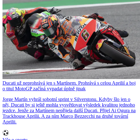
Ducati už neprohrává jen s Martínem. Prohrává s celou Aprilií a boj
o titul MotoGP začíná vypadat úplně jinak
Jorge Martín vyhrál sobotní sprint v Silverstonu. Kdyby šlo jen o
něj, Ducati by si ještě mohla vysvětlovat výsledek kvalitou jednoho
jezdce. Jenže za Martínem nepřijela další Ducati. Přijel Ai Ogura na
Trackhouse Aprilii. A za ním Marco Bezzecchi na druhé tovární
Aprilii.
Vše o sportu