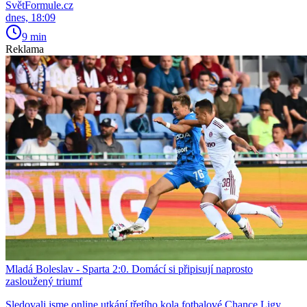
SvětFormule.cz
dnes, 18:09
9 min
Reklama
Mladá Boleslav - Sparta 2:0. Domácí si připisují naprosto
zasloužený triumf
Sledovali jsme online utkání třetího kola fotbalové Chance Ligy