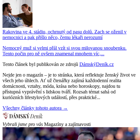
Rakovina ve 4. stádiu, ochrnutý od pasu dolů. Zach se oženil v
nemocnici a pak přišlo něco, čemu lékaři nerozumí
Nemocný muž si velmi přál vzít si svou milovanou snoubenku.
Tento počin pro ně ovšem znamenal mnohem víc,...
Tento článek byl publikován ze zdrojů
DámskýDeník.cz
Nejde jen o magazín – je to stránka, která reflektuje ženský život ve
všech jeho úhlech. Ať už čtenářky zajímá každodenní realita
domácnosti, vztahy, móda, krása nebo horoskopy, najdou tu
přístupná vyprávění s lidskou tváří. Rozsah témat sahá od
kuriózních lifestylových událostí, přes praktické...
Všechny články tohoto autora →
Vybrali jsme pro vás
Magazíny a zajímavosti