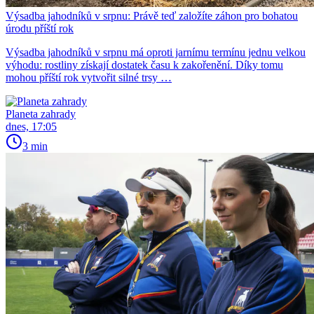
Výsadba jahodníků v srpnu: Právě teď založíte záhon pro bohatou
úrodu příští rok
Výsadba jahodníků v srpnu má oproti jarnímu termínu jednu velkou
výhodu: rostliny získají dostatek času k zakořenění. Díky tomu
mohou příští rok vytvořit silné trsy …
Planeta zahrady
dnes, 17:05
3 min