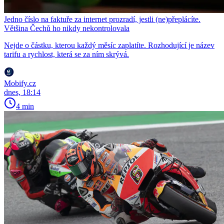
Jedno číslo na faktuře za internet prozradí, jestli (ne)přeplácíte.
Většina Čechů ho nikdy nekontrolovala
Nejde o částku, kterou každý měsíc zaplatíte. Rozhodující je název
tarifu a rychlost, která se za ním skrývá.
Mobify.cz
dnes, 18:14
4 min