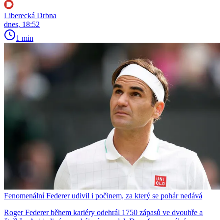
Liberecká Drbna
dnes, 18:52
1 min
Fenomenální Federer udivil i počinem, za který se pohár nedává
Roger Federer během kariéry odehrál 1750 zápasů ve dvouhře a