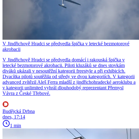
V Jindřichově Hradci se předvedla špička v letecké bezmotorové
akrobacii
V Jindřichově Hradci se předvedla domácí i rakouská špička v
letecké bezmotorové akrobacii. Piloti kluzáků se dnes stovkám
diváků ukázali v nesoutěžní kategorii freestyle a při exhibicích.
Dvacítka pilotů soutěžila od středy ve dvou kategoriích. V kategorii
advanced zvítězil Aleš Ferra mladší z jindřichohradecké aeroklubu a
v kategorii unlimited vyhrál dlouhodobý reprezentant Přemysl
Vávra z České Třebové.
Budějcká Drbna
dnes, 17:14
1 min