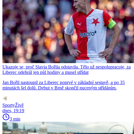
Ukazuje se, proč Slavia Bořila odstavila. Tělo už nespolupracuje, za
Liberec odehrál jen půl hodiny a musel střídat
Jan Bořil nastoupil za Liberec poprvé v základní sestavě, a po 35
minutách šel dolů. Debut v Brně skončil nuceným střídáním.
SportyŽivě
dnes, 19:19
3 min