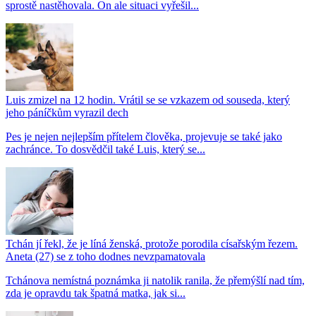
sprostě nastěhovala. On ale situaci vyřešil...
Luis zmizel na 12 hodin. Vrátil se se vzkazem od souseda, který
jeho páníčkům vyrazil dech
Pes je nejen nejlepším přítelem člověka, projevuje se také jako
zachránce. To dosvědčil také Luis, který se...
Tchán jí řekl, že je líná ženská, protože porodila císařským řezem.
Aneta (27) se z toho dodnes nevzpamatovala
Tchánova nemístná poznámka ji natolik ranila, že přemýšlí nad tím,
zda je opravdu tak špatná matka, jak si...