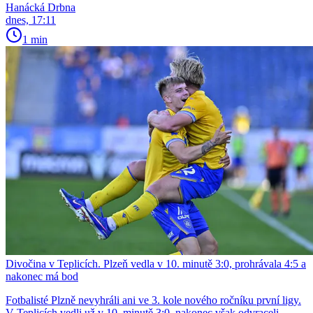
Hanácká Drbna
dnes, 17:11
1 min
Divočina v Teplicích. Plzeň vedla v 10. minutě 3:0, prohrávala 4:5 a
nakonec má bod
Fotbalisté Plzně nevyhráli ani ve 3. kole nového ročníku první ligy.
V Teplicích vedli už v 10. minutě 3:0, nakonec však odvraceli