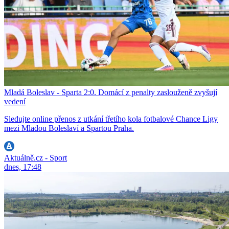
Mladá Boleslav - Sparta 2:0. Domácí z penalty zaslouženě zvyšují
vedení
Sledujte online přenos z utkání třetího kola fotbalové Chance Ligy
mezi Mladou Boleslaví a Spartou Praha.
Aktuálně.cz - Sport
dnes, 17:48