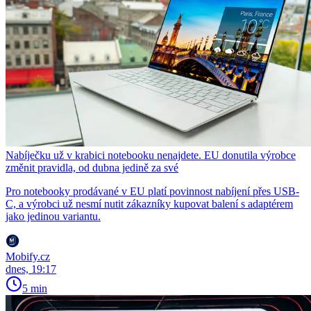
Nabíječku už v krabici notebooku nenajdete. EU donutila výrobce
změnit pravidla, od dubna jedině za své
Pro notebooky prodávané v EU platí povinnost nabíjení přes USB-
C, a výrobci už nesmí nutit zákazníky kupovat balení s adaptérem
jako jedinou variantu.
Mobify.cz
dnes, 19:17
5 min