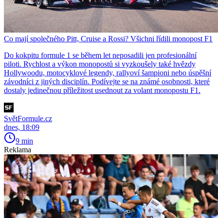
Co mají společného Pitt, Cruise a Rossi? Všichni řídili monopost F1
Do kokpitu formule 1 se během let neposadili jen profesionální
piloti. Rychlost a výkon monopostů si vyzkoušely také hvězdy
Hollywoodu, motocyklové legendy, rallyoví šampioni nebo úspěšní
závodníci z jiných disciplín. Podívejte se na známé osobnosti, které
dostaly jedinečnou příležitost usednout za volant monopostu F1.
SvětFormule.cz
dnes, 18:09
9 min
Reklama