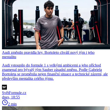
Audi změnilo pravidla hry. Bortoleto chválí nový tým i jeho
mentalitu
Audi vstoupilo do formule 1 s velkými ambicemi a jeho příchod
znamenal pro bývalý tým Sauber zásadní změnu. Podle Gabriela
Bortoleta se proměnila nejen finanční situace a technické zázemí, ale
především mentalita celého týmu.
SvětFormule.cz
dnes, 18:55
2 min