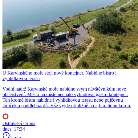
U Karvinského moře stojí nový kontejner. Nabídne bistro i
vyhlídkovou terasu
Vodní nádrž Karvinské moře nabídne svým návštěvníkům nové
občerstvení. Město na místě nechalo vybudovat gastro kontejner.
Ten kromě bistra nabídne i vyhlídkovou terasu nebo půjčovnu
lodiček a paddleboardů. Vše vyjde přibližně na 2,6 milionu korun.
Ostravská Drbna
dnes, 17:34
1 min