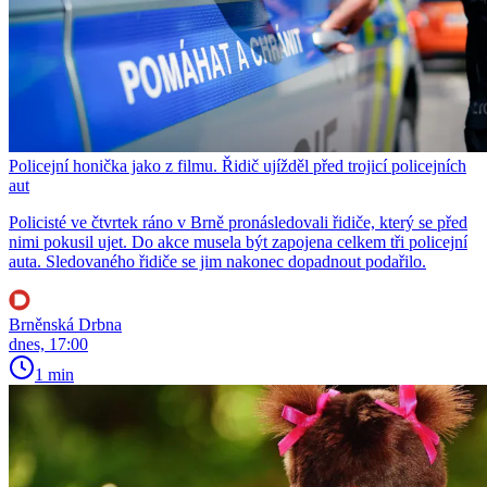
Policejní honička jako z filmu. Řidič ujížděl před trojicí policejních
aut
Policisté ve čtvrtek ráno v Brně pronásledovali řidiče, který se před
nimi pokusil ujet. Do akce musela být zapojena celkem tři policejní
auta. Sledovaného řidiče se jim nakonec dopadnout podařilo.
Brněnská Drbna
dnes, 17:00
1 min