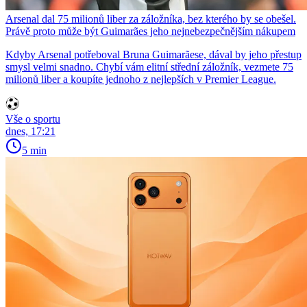
Arsenal dal 75 milionů liber za záložníka, bez kterého by se obešel.
Právě proto může být Guimarães jeho nejnebezpečnějším nákupem
Kdyby Arsenal potřeboval Bruna Guimarãese, dával by jeho přestup
smysl velmi snadno. Chybí vám elitní střední záložník, vezmete 75
milionů liber a koupíte jednoho z nejlepších v Premier League.
Vše o sportu
dnes, 17:21
5 min