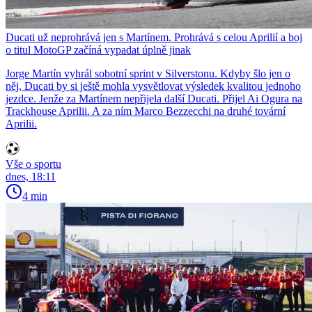
Ducati už neprohrává jen s Martínem. Prohrává s celou Aprilií a boj
o titul MotoGP začíná vypadat úplně jinak
Jorge Martín vyhrál sobotní sprint v Silverstonu. Kdyby šlo jen o
něj, Ducati by si ještě mohla vysvětlovat výsledek kvalitou jednoho
jezdce. Jenže za Martínem nepřijela další Ducati. Přijel Ai Ogura na
Trackhouse Aprilii. A za ním Marco Bezzecchi na druhé tovární
Aprilii.
Vše o sportu
dnes, 18:11
4 min