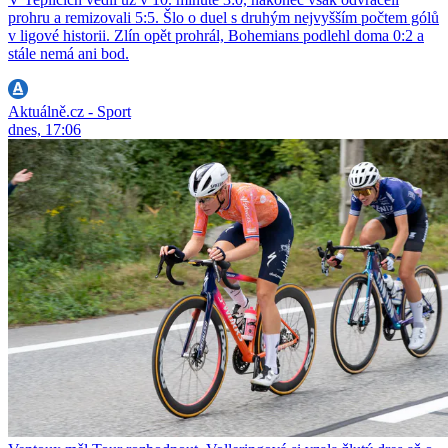
prohru a remizovali 5:5. Šlo o duel s druhým nejvyšším počtem gólů
v ligové historii. Zlín opět prohrál, Bohemians podlehl doma 0:2 a
stále nemá ani bod.
Aktuálně.cz - Sport
dnes, 17:06