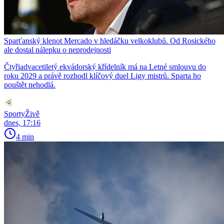
Sparťanský klenot Mercado v hledáčku velkoklubů. Od Rosického
ale dostal nálepku o neprodejnosti
Čtyřiadvacetiletý ekvádorský křídelník má na Letné smlouvu do
roku 2029 a právě rozhodl klíčový duel Ligy mistrů. Sparta ho
pouštět nehodlá.
SportyŽivě
dnes, 17:16
4 min