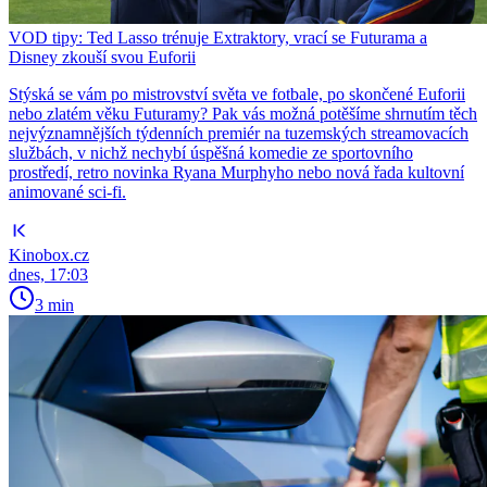
VOD tipy: Ted Lasso trénuje Extraktory, vrací se Futurama a
Disney zkouší svou Euforii
Stýská se vám po mistrovství světa ve fotbale, po skončené Euforii
nebo zlatém věku Futuramy? Pak vás možná potěšíme shrnutím těch
nejvýznamnějších týdenních premiér na tuzemských streamovacích
službách, v nichž nechybí úspěšná komedie ze sportovního
prostředí, retro novinka Ryana Murphyho nebo nová řada kultovní
animované sci-fi.
Kinobox.cz
dnes, 17:03
3 min