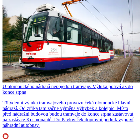
U olomouckého nádraží nepojedou tramvaje. Výluka potrvá až do
konce srpna
Třítýdenní výluka tramvajového provozu čeká olomoucké hlavní
nádraží. Od zítřka tam začne výměna výhybek a kolejnic. Místo
před nádražní budovou budou tramvaje do konce srpna zastavovat
na zastávce Kosmonautů. Do Pavloviček dopravní podnik vypraví
náhradní autobusy.