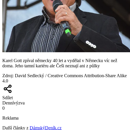
Karel Gott zpíval německy 40 let a vydělal v Německu víc než
doma. Jeho tamní kariéru ale Češi neznají ani z půlky
Zdroj
:
David Sedlecký / Creative Commons Attribution-Share Alike
4.0
Sdílet
Denní
výzva
0
Reklama
Další články z
DámskýDeník.cz