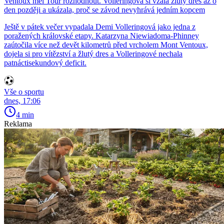
Ventoux měl Tour rozhodnout. Volleringová si vzala žlutý dres až o
den později a ukázala, proč se závod nevyhrává jedním kopcem
Ještě v pátek večer vypadala Demi Volleringová jako jedna z
poražených královské etapy. Katarzyna Niewiadoma-Phinney
zaútočila více než devět kilometrů před vrcholem Mont Ventoux,
dojela si pro vítězství a žlutý dres a Volleringové nechala
patnáctisekundový deficit.
Vše o sportu
dnes, 17:06
4 min
Reklama