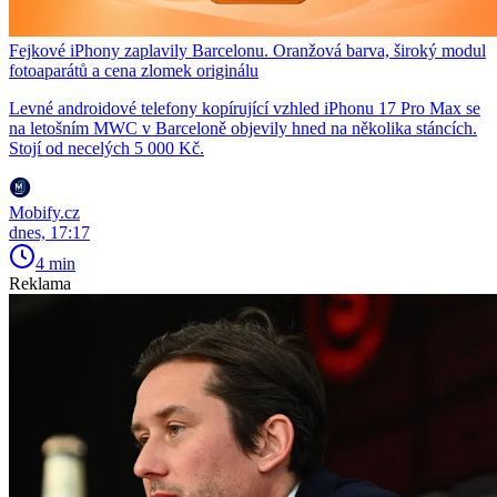
Fejkové iPhony zaplavily Barcelonu. Oranžová barva, široký modul
fotoaparátů a cena zlomek originálu
Levné androidové telefony kopírující vzhled iPhonu 17 Pro Max se
na letošním MWC v Barceloně objevily hned na několika stáncích.
Stojí od necelých 5 000 Kč.
Mobify.cz
dnes, 17:17
4 min
Reklama