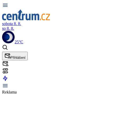
sobota 8. 8.
so 8. 8.
25°C
Přihlášení
Reklama