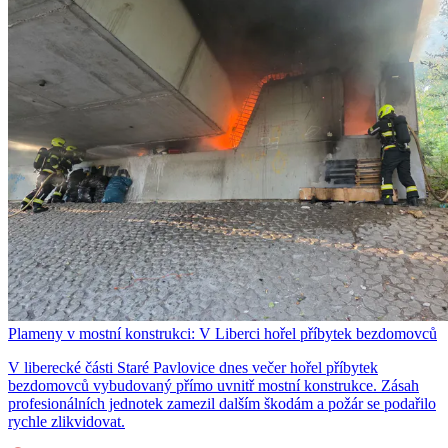
Plameny v mostní konstrukci: V Liberci hořel příbytek bezdomovců
V liberecké části Staré Pavlovice dnes večer hořel příbytek
bezdomovců vybudovaný přímo uvnitř mostní konstrukce. Zásah
profesionálních jednotek zamezil dalším škodám a požár se podařilo
rychle zlikvidovat.