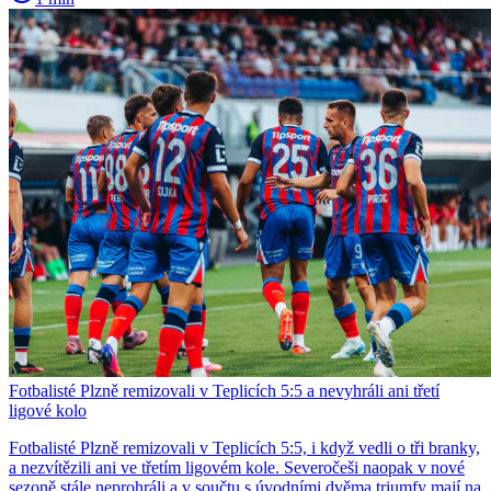
Fotbalisté Plzně remizovali v Teplicích 5:5 a nevyhráli ani třetí
ligové kolo
Fotbalisté Plzně remizovali v Teplicích 5:5, i když vedli o tři branky,
a nezvítězili ani ve třetím ligovém kole. Severočeši naopak v nové
sezoně stále neprohráli a v součtu s úvodními dvěma triumfy mají na