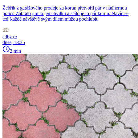
Žebřík z garážového prodeje za korun přetvořil pár v nádhernou
polici. Zabralo jim to jen chvilku a stálo je to pár korun. Navíc se
teď každé návštěvě svým dílem můžou pochlubit.
adbz.cz
dnes, 18:35
2 min