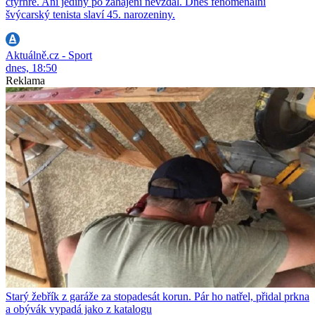
čtyřhře. Ani jediný po zahájení nevzdal. Dnes fenomenální
švýcarský tenista slaví 45. narozeniny.
Aktuálně.cz - Sport
dnes, 18:50
Reklama
Starý žebřík z garáže za stopadesát korun. Pár ho natřel, přidal prkna
a obývák vypadá jako z katalogu