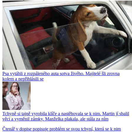
Psa vytáhli z rozpáleného auta sotva živého. Majitelé šli zrovna
kolem a nepřihlásili se
Tchyně si tajně vyrobila klíče a nastěhovala se k nim. Martin jí sbalil
věci a vyměnil zámky. Manželka plakala, ale stála za ním
Čtenář v dopise popisuje problém se svou tchyní, která se k nim