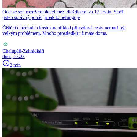
Ocet se solí rozežere plevel mezi dlaždicemi za 12 hodin. Stačí
jeden správný poměr, jinak to nefunguje
Čištění dlažebních kostek například příjezdové cesty nemusí být
velkým problémem. Mnoho prostředků už máte doma.
Chalupáři-Zahrádkáři
dnes, 18:28
2 min