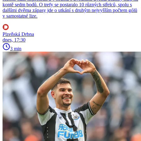
kontě sedm bodů. O trefy se postaralo 10 různých střelců, spolu s
dalšími dvěma zápasy jde o utkání s druhým nejvyšším počtem gólů
v samostatné lize.
Plzeňská Drbna
dnes, 17:30
3 min