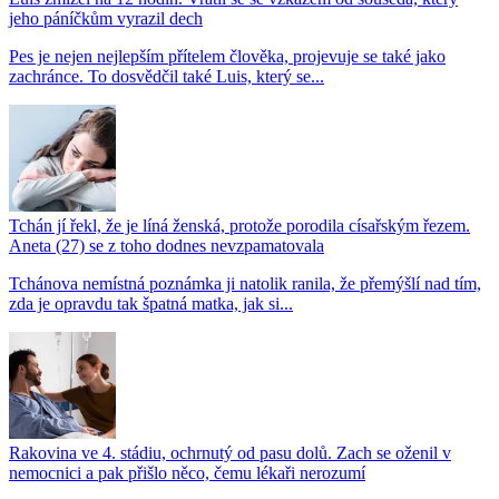
jeho páníčkům vyrazil dech
Pes je nejen nejlepším přítelem člověka, projevuje se také jako
zachránce. To dosvědčil také Luis, který se...
Tchán jí řekl, že je líná ženská, protože porodila císařským řezem.
Aneta (27) se z toho dodnes nevzpamatovala
Tchánova nemístná poznámka ji natolik ranila, že přemýšlí nad tím,
zda je opravdu tak špatná matka, jak si...
Rakovina ve 4. stádiu, ochrnutý od pasu dolů. Zach se oženil v
nemocnici a pak přišlo něco, čemu lékaři nerozumí