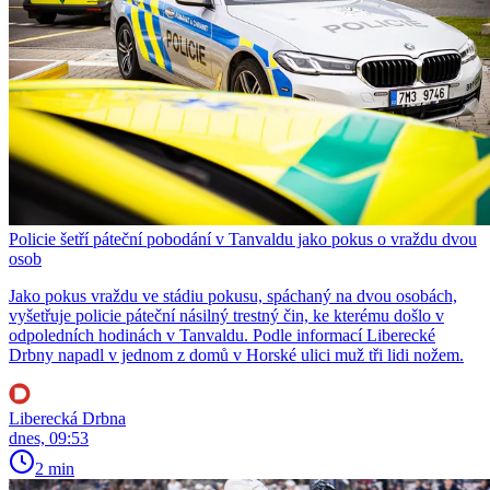
Policie šetří páteční pobodání v Tanvaldu jako pokus o vraždu dvou
osob
Jako pokus vraždu ve stádiu pokusu, spáchaný na dvou osobách,
vyšetřuje policie páteční násilný trestný čin, ke kterému došlo v
odpoledních hodinách v Tanvaldu. Podle informací Liberecké
Drbny napadl v jednom z domů v Horské ulici muž tři lidi nožem.
Liberecká Drbna
dnes, 09:53
2 min