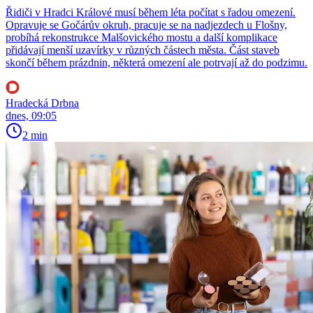
Řidiči v Hradci Králové musí během léta počítat s řadou omezení.
Opravuje se Gočárův okruh, pracuje se na nadjezdech u Flošny,
probíhá rekonstrukce Malšovického mostu a další komplikace
přidávají menší uzavírky v různých částech města. Část staveb
skončí během prázdnin, některá omezení ale potrvají až do podzimu.
Hradecká Drbna
dnes, 09:05
2 min