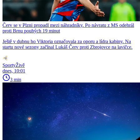
Červ se v Plzni propadl mezi náhradníky. Po návratu z MS odehrál
proti Brnu pouhých 19 minut
Ještě v dubnu ho Viktoria označovala za oporu a lídra kabiny. Na
startu nové sezony začínal Lukáš Červ proti Zbrojovce na lavičce.
SportyŽivě
dnes, 10:01
3 min