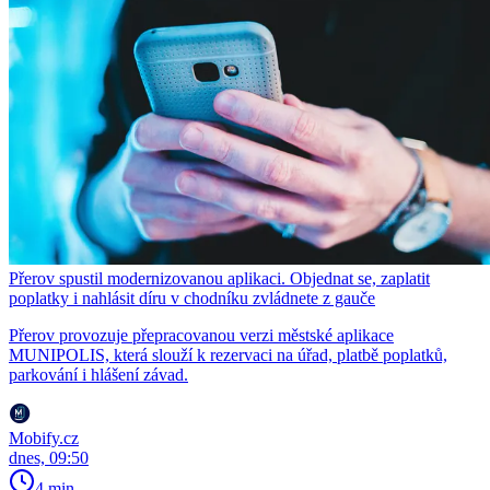
Přerov spustil modernizovanou aplikaci. Objednat se, zaplatit
poplatky i nahlásit díru v chodníku zvládnete z gauče
Přerov provozuje přepracovanou verzi městské aplikace
MUNIPOLIS, která slouží k rezervaci na úřad, platbě poplatků,
parkování i hlášení závad.
Mobify.cz
dnes, 09:50
4 min