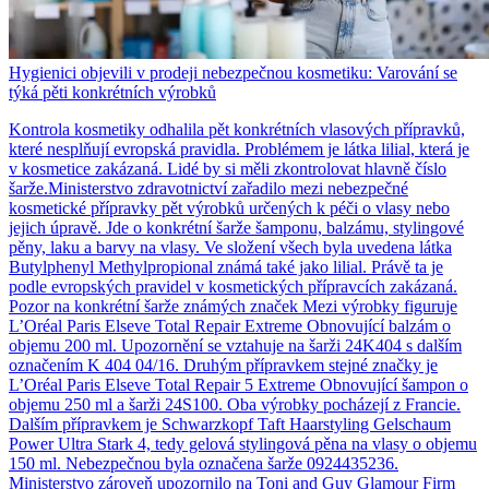
Hygienici objevili v prodeji nebezpečnou kosmetiku: Varování se
týká pěti konkrétních výrobků
Kontrola kosmetiky odhalila pět konkrétních vlasových přípravků,
které nesplňují evropská pravidla. Problémem je látka lilial, která je
v kosmetice zakázaná. Lidé by si měli zkontrolovat hlavně číslo
šarže.Ministerstvo zdravotnictví zařadilo mezi nebezpečné
kosmetické přípravky pět výrobků určených k péči o vlasy nebo
jejich úpravě. Jde o konkrétní šarže šamponu, balzámu, stylingové
pěny, laku a barvy na vlasy. Ve složení všech byla uvedena látka
Butylphenyl Methylpropional známá také jako lilial. Právě ta je
podle evropských pravidel v kosmetických přípravcích zakázaná.
Pozor na konkrétní šarže známých značek Mezi výrobky figuruje
L’Oréal Paris Elseve Total Repair Extreme Obnovující balzám o
objemu 200 ml. Upozornění se vztahuje na šarži 24K404 s dalším
označením K 404 04/16. Druhým přípravkem stejné značky je
L’Oréal Paris Elseve Total Repair 5 Extreme Obnovující šampon o
objemu 250 ml a šarži 24S100. Oba výrobky pocházejí z Francie.
Dalším přípravkem je Schwarzkopf Taft Haarstyling Gelschaum
Power Ultra Stark 4, tedy gelová stylingová pěna na vlasy o objemu
150 ml. Nebezpečnou byla označena šarže 0924435236.
Ministerstvo zároveň upozornilo na Toni and Guy Glamour Firm