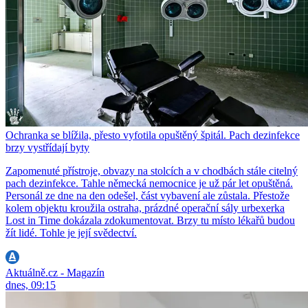
Ochranka se blížila, přesto vyfotila opuštěný špitál. Pach dezinfekce
brzy vystřídají byty
Zapomenuté přístroje, obvazy na stolcích a v chodbách stále citelný
pach dezinfekce. Tahle německá nemocnice je už pár let opuštěná.
Personál ze dne na den odešel, část vybavení ale zůstala. Přestože
kolem objektu kroužila ostraha, prázdné operační sály urbexerka
Lost in Time dokázala zdokumentovat. Brzy tu místo lékařů budou
žít lidé. Tohle je její svědectví.
Aktuálně.cz - Magazín
dnes, 09:15