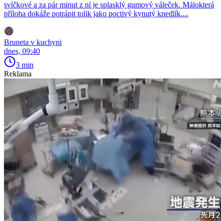
svíčkové a za pár minut z ní je splasklý gumový váleček. Málokterá
příloha dokáže potrápit tolik jako poctivý kynutý knedlík....
Bruneta v kuchyni
dnes, 09:40
3 min
Reklama