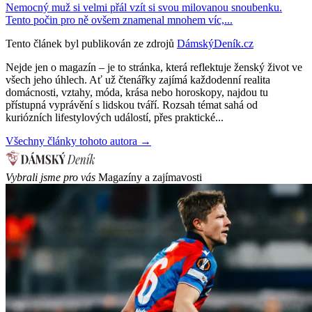
Nemocný muž si velmi přál vzít si svou milovanou snoubenku.
Tento počin pro ně ovšem znamenal mnohem víc,...
Tento článek byl publikován ze zdrojů
DámskýDeník.cz
Nejde jen o magazín – je to stránka, která reflektuje ženský život ve
všech jeho úhlech. Ať už čtenářky zajímá každodenní realita
domácnosti, vztahy, móda, krása nebo horoskopy, najdou tu
přístupná vyprávění s lidskou tváří. Rozsah témat sahá od
kuriózních lifestylových událostí, přes praktické...
Všechny články tohoto autora →
Vybrali jsme pro vás
Magazíny a zajímavosti