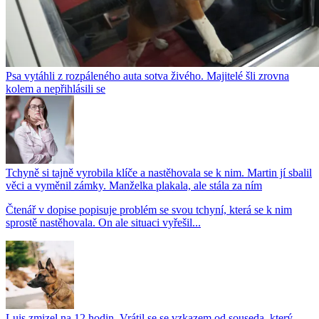
Psa vytáhli z rozpáleného auta sotva živého. Majitelé šli zrovna
kolem a nepřihlásili se
Tchyně si tajně vyrobila klíče a nastěhovala se k nim. Martin jí sbalil
věci a vyměnil zámky. Manželka plakala, ale stála za ním
Čtenář v dopise popisuje problém se svou tchyní, která se k nim
sprostě nastěhovala. On ale situaci vyřešil...
Luis zmizel na 12 hodin. Vrátil se se vzkazem od souseda, který