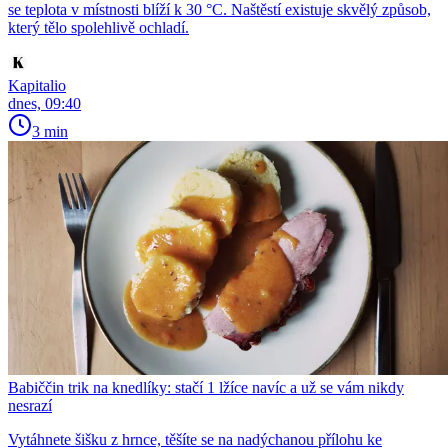
se teplota v místnosti blíží k 30 °C. Naštěstí existuje skvělý způsob,
který tělo spolehlivě ochladí.
Kapitalio
dnes, 09:40
3 min
Babiččin trik na knedlíky: stačí 1 lžíce navíc a už se vám nikdy
nesrazí
Vytáhnete šišku z hrnce, těšíte se na nadýchanou přílohu ke