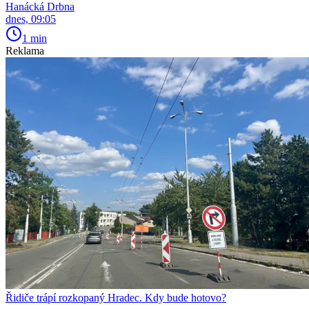
Hanácká Drbna
dnes, 09:05
1 min
Reklama
Řidiče trápí rozkopaný Hradec. Kdy bude hotovo?