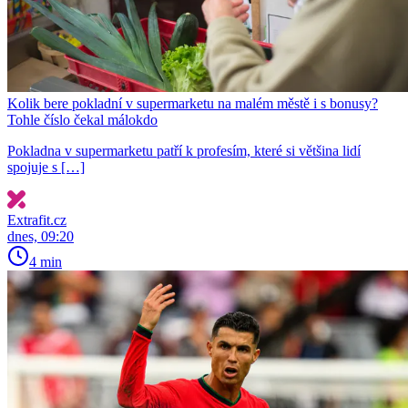
Kolik bere pokladní v supermarketu na malém městě i s bonusy?
Tohle číslo čekal málokdo
Pokladna v supermarketu patří k profesím, které si většina lidí
spojuje s […]
Extrafit.cz
dnes, 09:20
4 min