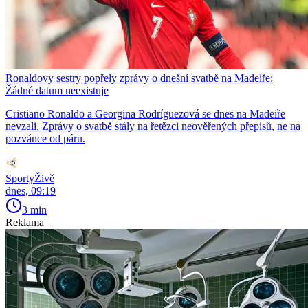
Ronaldovy sestry popřely zprávy o dnešní svatbě na Madeiře:
Žádné datum neexistuje
Cristiano Ronaldo a Georgina Rodríguezová se dnes na Madeiře
nevzali. Zprávy o svatbě stály na řetězci neověřených přepisů, ne na
pozvánce od páru.
SportyŽivě
dnes, 09:19
3 min
Reklama