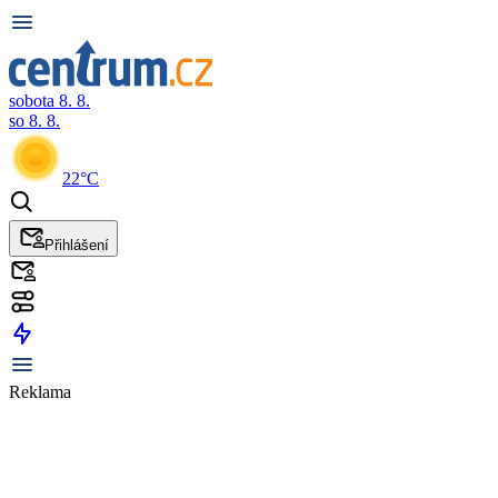
sobota 8. 8.
so 8. 8.
22°C
Přihlášení
Reklama