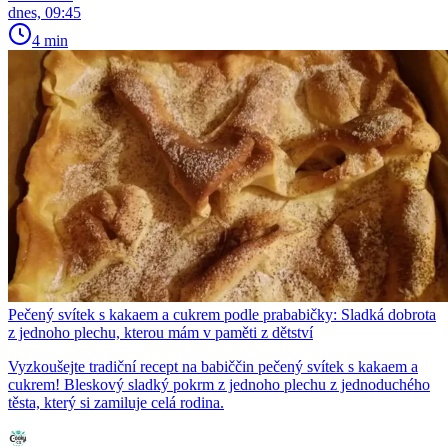
dnes, 09:45
4 min
Pečený svítek s kakaem a cukrem podle prababičky: Sladká dobrota
z jednoho plechu, kterou mám v paměti z dětství
Vyzkoušejte tradiční recept na babiččin pečený svítek s kakaem a
cukrem! Bleskový sladký pokrm z jednoho plechu z jednoduchého
těsta, který si zamiluje celá rodina.