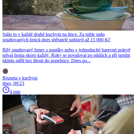
Stálo to v každé druhé kuchyni na lince. Za tuhle sadu
smaltovaných hrnců dnes sběratelé nabízejí až 15 000 Kč
Bílý smaltovaný hrnec s puntíky nebo v jednoduché barevné polevě
míval doma skoro každý. Roky se povaloval po půdách a při jarním
úklidu mířil bez lítosti do popelnice. Dnes po...
Bruneta v kuchyni
dnes, 09:23
4 min