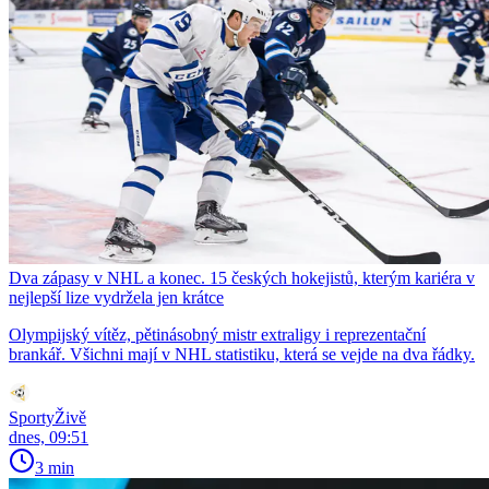
Dva zápasy v NHL a konec. 15 českých hokejistů, kterým kariéra v
nejlepší lize vydržela jen krátce
Olympijský vítěz, pětinásobný mistr extraligy i reprezentační
brankář. Všichni mají v NHL statistiku, která se vejde na dva řádky.
SportyŽivě
dnes, 09:51
3 min