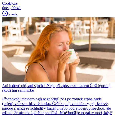
Cooky.cz
dnes, 09:41
3 min
Ani ledové pití, ani sprcha: Nejlepší způsob zchlazení Češi ignorují,
škodí tím sami sobě
Předpovědi meteorologů naznačují, že i po zbytek srpna bude
(nejen) v Česku hlavně horko. Češi kupují ventilátory, pijí ledové
nápoje a snaží se zchladit v bazénu nebo pod studenou sprchou, ale
zdá se, že nic tak úplně nepomáhá. Ještě horší je to pak v noci, když