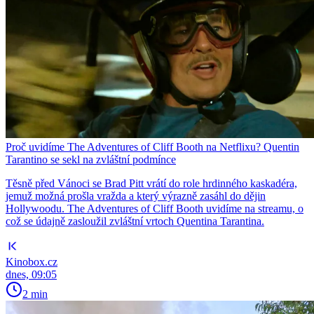
Proč uvidíme The Adventures of Cliff Booth na Netflixu? Quentin
Tarantino se sekl na zvláštní podmínce
Těsně před Vánoci se Brad Pitt vrátí do role hrdinného kaskadéra,
jemuž možná prošla vražda a který výrazně zasáhl do dějin
Hollywoodu. The Adventures of Cliff Booth uvidíme na streamu, o
což se údajně zasloužil zvláštní vrtoch Quentina Tarantina.
Kinobox.cz
dnes, 09:05
2 min