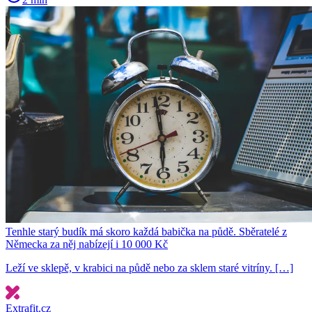
Tenhle starý budík má skoro každá babička na půdě. Sběratelé z
Německa za něj nabízejí i 10 000 Kč
Leží ve sklepě, v krabici na půdě nebo za sklem staré vitríny. […]
Extrafit.cz