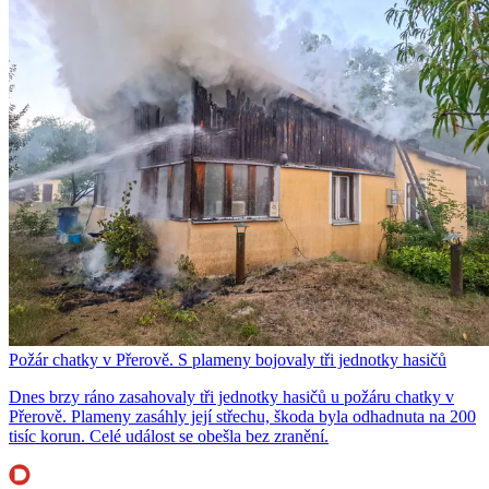
Požár chatky v Přerově. S plameny bojovaly tři jednotky hasičů
Dnes brzy ráno zasahovaly tři jednotky hasičů u požáru chatky v
Přerově. Plameny zasáhly její střechu, škoda byla odhadnuta na 200
tisíc korun. Celé událost se obešla bez zranění.