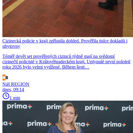
Cizinecká policie v kraji zpřísnila dohled. Prověřila tisíce dokladů i
ubytovny
Téměř devět set prověřených cizinců týdně mají na svědomí
cizinečtí policisté v Královéhradeckém kraji. Uplynulé první pololetí
roku 2026 bylo velmi vytížené. Během šesti…
Náš REGION
dnes, 09:14
1 min