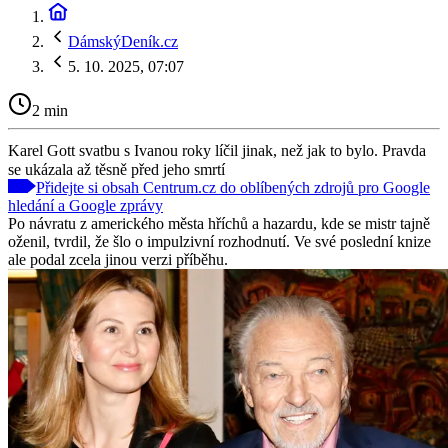
DámskýDeník.cz
5. 10. 2025, 07:07
2 min
Karel Gott svatbu s Ivanou roky líčil jinak, než jak to bylo. Pravda
se ukázala až těsně před jeho smrtí
Přidejte si obsah Centrum.cz do oblíbených zdrojů pro Google
hledání a Google zprávy
Po návratu z amerického města hříchů a hazardu, kde se mistr tajně
oženil, tvrdil, že šlo o impulzivní rozhodnutí. Ve své poslední knize
ale podal zcela jinou verzi příběhu.