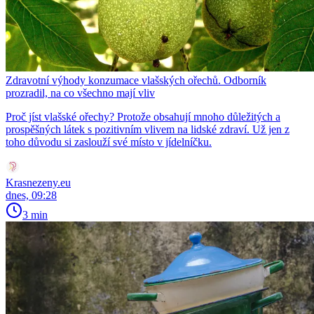
Zdravotní výhody konzumace vlašských ořechů. Odborník
prozradil, na co všechno mají vliv
Proč jíst vlašské ořechy? Protože obsahují mnoho důležitých a
prospěšných látek s pozitivním vlivem na lidské zdraví. Už jen z
toho důvodu si zaslouží své místo v jídelníčku.
Krasnezeny.eu
dnes, 09:28
3 min