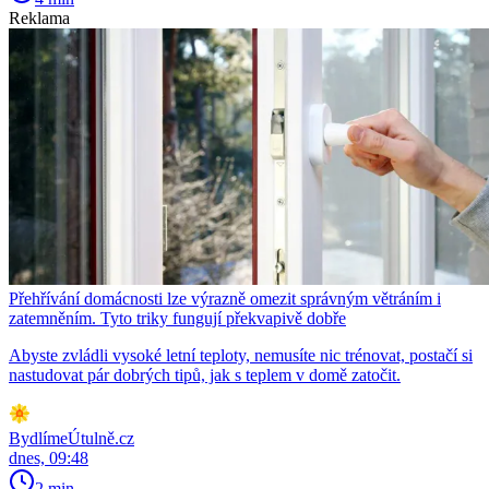
Reklama
Přehřívání domácnosti lze výrazně omezit správným větráním i
zatemněním. Tyto triky fungují překvapivě dobře
Abyste zvládli vysoké letní teploty, nemusíte nic trénovat, postačí si
nastudovat pár dobrých tipů, jak s teplem v domě zatočit.
BydlímeÚtulně.cz
dnes, 09:48
2 min