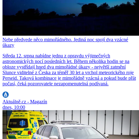
Nebe předvede něco mimořádného. Jediná noc spojí dva vzácné
úkazy
Středa 12. srpna nabídne jednu z opravdu výjimečných
astronomických nocí posledních let. Během několika hodin se na
obloze vystřídají hned dva mimořádné úkazy - největší zatmění
Slunce viditelné z Česka za téměř 30 let a vrchol meteorického roje
Perseid. Taková kombinace je mimořádně vzácná a pokud bude přát
počasí, čeká pozorovatele nezapomenutelná podívaná.
Aktuálně.cz - Magazín
dnes, 10:00