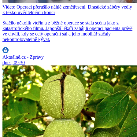
Video: Operaci přerušilo náhlé zemětřesení. Drastické záběry vedly
k těžko uvěřitelnému konci
Stačilo několik vteřin a z běžné operace se stala scéna jako z
katastrofického filmu. Japonští lékaři zahájili operaci pacienta právě
ve chvíli, kdy se celý operační sál a jeho mobiliář začaly
nekontrolovatelně kývat.
Aktuálně.cz - Zprávy
dnes, 09:30