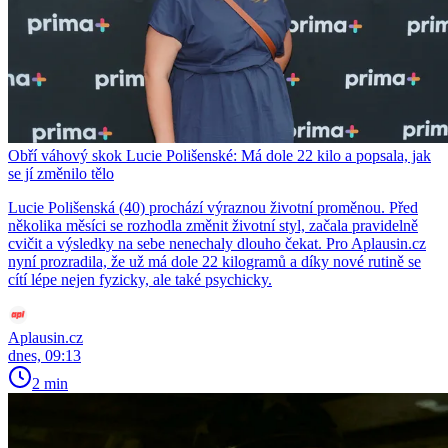
Obří váhový skok Lucie Polišenské: Má dole 22 kilo a popsala, jak
se jí změnilo tělo
Lucie Polišenská (40) prochází výraznou životní proměnou. Před
několika měsíci se rozhodla změnit životní styl, začala pravidelně
cvičit a výsledky na sebe nenechaly dlouho čekat. Pro Aplausin.cz
nyní prozradila, že už má dole 22 kilogramů a díky nové rutině se
cítí lépe nejen fyzicky, ale také psychicky.
Aplausin.cz
dnes, 09:13
2 min