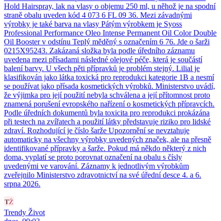
Hold Hairspray, lak na vlasy o objemu 250 ml, u něhož je na spodní
straně obalu uveden kód 4 073 6 FL 09 36. Mezi závadnými
výrobky je také barva na vlasy Pátým výrobkem je Syoss
Professional Performance Oleo Intense Permanent Oil Color Double
Oil Booster v odstínu Teplý měděný s označením 6 76. Jde o šarži
0215X95243. Zakázaná složka byla podle úředního záznamu
uvedena mezi přísadami následné olejové péče, která je součástí
balení barvy. U všech pěti přípravků je problém stejný. Lilial je
klasifikován jako látka toxická pro reprodukci kategorie 1B a nesmí
se používat jako přísada kosmetických výrobků. Ministerstvo uvádí,
že výjimka pro její použití nebyla schválena a její přítomnost proto
znamená porušení evropského nařízení o kosmetických přípravcích.
Podle úředních dokumentů byla toxicita pro reprodukci prokázána
při testech na zvířatech a použití látky představuje riziko pro lidské
zdraví. Rozhodující je číslo šarže Upozornění se nevztahuje
automaticky na všechny výrobky uvedených značek, ale na přesně
identifikované přípravky a šarže. Pokud má někdo některý z nich
doma, vyplatí se proto porovnat označení na obalu s čísly
uvedenými ve varování. Záznamy k jednotlivým výrobkům
zveřejnilo Ministerstvo zdravotnictví na své úřední desce 4. a 6.
srpna 2026.
Trendy Život