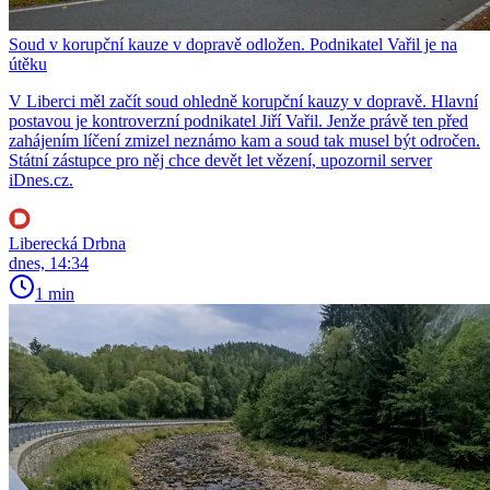
Soud v korupční kauze v dopravě odložen. Podnikatel Vařil je na
útěku
V Liberci měl začít soud ohledně korupční kauzy v dopravě. Hlavní
postavou je kontroverzní podnikatel Jiří Vařil. Jenže právě ten před
zahájením líčení zmizel neznámo kam a soud tak musel být odročen.
Státní zástupce pro něj chce devět let vězení, upozornil server
iDnes.cz.
Liberecká Drbna
dnes, 14:34
1 min