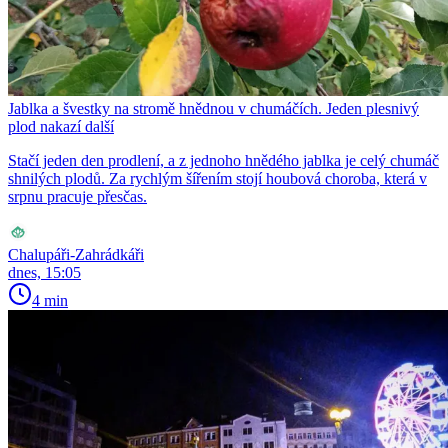
Jablka a švestky na stromě hnědnou v chumáčích. Jeden plesnivý
plod nakazí další
Stačí jeden den prodlení, a z jednoho hnědého jablka je celý chumáč
shnilých plodů. Za rychlým šířením stojí houbová choroba, která v
srpnu pracuje přesčas.
Chalupáři-Zahrádkáři
dnes, 15:05
4 min