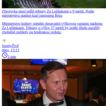
Zbrojovka musí snížit tribuny Za Lužánkami o 9 metrů. Podle
ministerstva stadion kazí panorama Brna
Ministerstvo kultury odmítlo dosavadní výškovou variantu stadionu
Za Lužánkami. Tribuny o výšce 37 metrů by podle úřadu narušily
chráněné pohledy na brněnskou vedutu.
SportyŽivě
dnes, 15:13
3 min