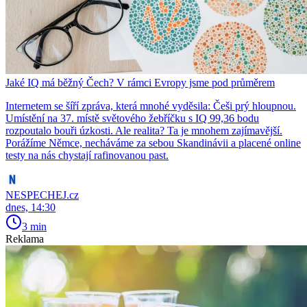
Jaké IQ má běžný Čech? V rámci Evropy jsme pod průměrem
Internetem se šíří zpráva, která mnohé vyděsila: Češi prý hloupnou.
Umístění na 37. místě světového žebříčku s IQ 99,36 bodu
rozpoutalo bouři úzkosti. Ale realita? Ta je mnohem zajímavější.
Porážíme Němce, necháváme za sebou Skandinávii a placené online
testy na nás chystají rafinovanou past.
NESPECHEJ.cz
dnes, 14:30
3 min
Reklama