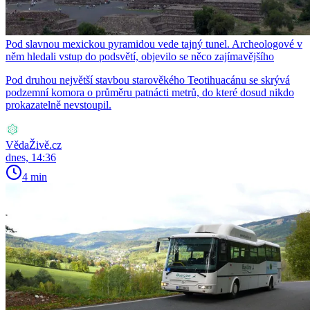
Pod slavnou mexickou pyramidou vede tajný tunel. Archeologové v
něm hledali vstup do podsvětí, objevilo se něco zajímavějšího
Pod druhou největší stavbou starověkého Teotihuacánu se skrývá
podzemní komora o průměru patnácti metrů, do které dosud nikdo
prokazatelně nevstoupil.
VědaŽivě.cz
dnes, 14:36
4 min