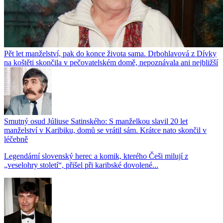
Pět let manželství, pak do konce života sama. Drbohlavová z Dívky
na koštěti skončila v pečovatelském domě, nepoznávala ani nejbližší
Smutný osud Júliuse Satinského: S manželkou slavil 20 let
manželství v Karibiku, domů se vrátil sám. Krátce nato skončil v
léčebně
Legendární slovenský herec a komik, kterého Češi milují z
„veselohry století“, přišel při karibské dovolené...