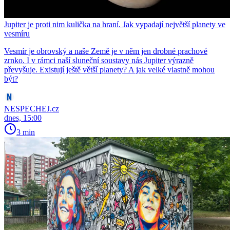
Jupiter je proti nim kulička na hraní. Jak vypadají největší planety ve
vesmíru
Vesmír je obrovský a naše Země je v něm jen drobné prachové
zrnko. I v rámci naší sluneční soustavy nás Jupiter výrazně
převyšuje. Existují ještě větší planety? A jak velké vlastně mohou
být?
NESPECHEJ.cz
dnes, 15:00
3 min