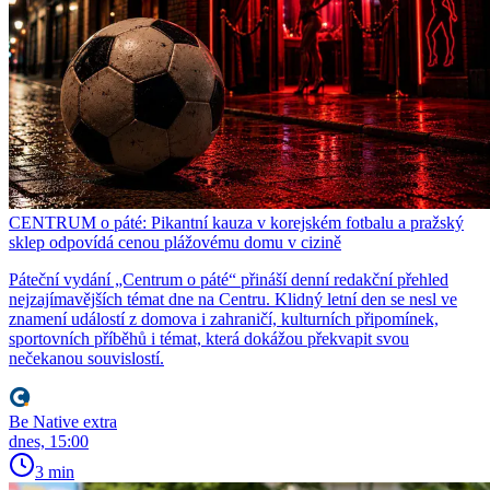
CENTRUM o páté: Pikantní kauza v korejském fotbalu a pražský
sklep odpovídá cenou plážovému domu v cizině
Páteční vydání „Centrum o páté“ přináší denní redakční přehled
nejzajímavějších témat dne na Centru. Klidný letní den se nesl ve
znamení událostí z domova i zahraničí, kulturních připomínek,
sportovních příběhů i témat, která dokážou překvapit svou
nečekanou souvislostí.
Be Native extra
dnes, 15:00
3 min