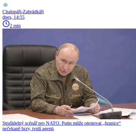
Chalupáři-Zahrádkáři
dnes, 14:55
2 min
Strašidelný scénář pro NATO. Putin může otestovat „hranice“
nečekaně brzy, tvrdí agenti