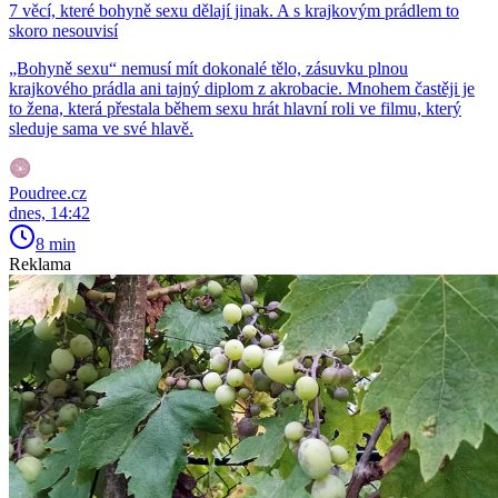
7 věcí, které bohyně sexu dělají jinak. A s krajkovým prádlem to
skoro nesouvisí
„Bohyně sexu“ nemusí mít dokonalé tělo, zásuvku plnou
krajkového prádla ani tajný diplom z akrobacie. Mnohem častěji je
to žena, která přestala během sexu hrát hlavní roli ve filmu, který
sleduje sama ve své hlavě.
Poudree.cz
dnes, 14:42
8 min
Reklama