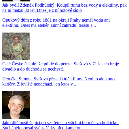
Jak bydlí Zdeněk Podhůrský: Koupil ruinu bez vody a elektřiny, pak
na ní makal 30 let. Dnes je z ní hotové sídlo
Opukový dům z roku 1881 na okraji Prahy neměl vodu ani
elektřinu. Dnes má ateliér, zimní zahradu, terasu a...
Celé Česko čekalo, že půjde do penze. Stašová v 71 letech hraje
divadlo a do důchodu se nechystá
Herečka Simona Stašová přestala točit filmy. Není to ale konec
kariéry. Z jeviště neodchází, jen letos v...
Jako dítě nosil čepici po sestřenici a všichni ho měli za holčičku.
Suchánek popsal své začátky před kamerou