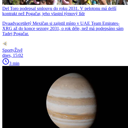
Del Toro podepsal smlouvu do roku 2031. V pelotonu má delší
kontrakt než Pogačar, jeho vlastní týmový lídr
Dvaadvacetiletý Mexičan si zajistil místo v UAE Team Emirates-
XRG až do konce sezony 2031, o rok déle, než má podepsáno sám
Tadej Pogačar.
SportyŽivě
dnes, 15:02
3 min