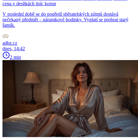
cena v desítkách tisíc korun
V poslední době se do popředí sběratelských zájmů dostává
nečekaný předmět – náramkové hodinky. Vyplatí se probrat starý
šatník.
adbz.cz
dnes, 14:42
2 min