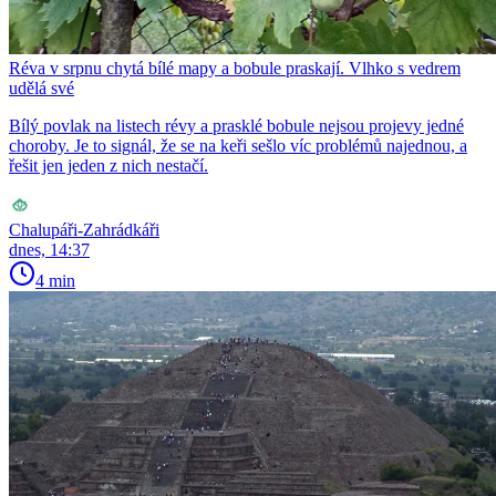
Réva v srpnu chytá bílé mapy a bobule praskají. Vlhko s vedrem
udělá své
Bílý povlak na listech révy a prasklé bobule nejsou projevy jedné
choroby. Je to signál, že se na keři sešlo víc problémů najednou, a
řešit jen jeden z nich nestačí.
Chalupáři-Zahrádkáři
dnes, 14:37
4 min