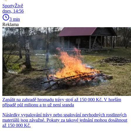
SportyŽivě
dnes, 14:56
3 min
Reklama
Zapálit na zahradě hromadu trávy stojí až 150 000 Kč. V horším
případě půl milionu a to už není sranda
Následky vypalování trávy nebo spalování nevhodných rostlinných
materiálů jsou závažné. Pokuty za takové jednání mohou dosáhnout
až 150 000 Kč.