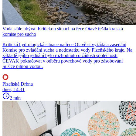
Voda stále ubývá. Kritickou situaci na řece Otavě řešila krajská
komise pro sucho
Kritická hydrologická situace na řece Otavě si vyžádala zasedání
Komise pro zvládání sucha a nedostatku vody Plzeňského kraje. Na
základě jejího jednání bylo rozhodnuto o žádosti společnosti
ČEVAK pokračovat v odběru povrchové vody pro zásobování
Sušice pitnou vodou.
Plzeňská Drbna
dnes, 14:31
2 min