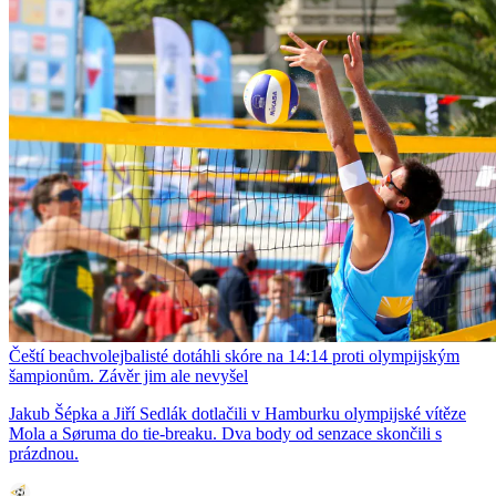
Čeští beachvolejbalisté dotáhli skóre na 14:14 proti olympijským
šampionům. Závěr jim ale nevyšel
Jakub Šépka a Jiří Sedlák dotlačili v Hamburku olympijské vítěze
Mola a Søruma do tie-breaku. Dva body od senzace skončili s
prázdnou.