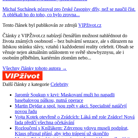
Michal Suchánek pózoval pro české časopisy dřív, než se naučil číst.
A oblékali ho do toho, co bylo zrovna...
Tento článek byl publikován ze zdrojů
VIPživot.cz
Články z VIPŽivot.cz nabízejí čtenářům možnost nahlédnout do
života známých osobností – bez bulvární senzace, ale s důrazem na
lidskou stránku slávy, vztahů i každodenní reality celebrit. Obsah se
věnuje nejen aktuálním událostem ve světě showbyznysu, ale i
osobním příběhům, kariérním zlomům nebo...
Všechny články tohoto autora →
Další články z kategorie
Celebrity
Jaromír Soukup v krvi: Maskovaní muži ho napadli
basebalovou pálkou, nutná operace
Martin Dejdar a spol. jsou zpět v akci. Specialisté natáčejí
novou řadu
Vojta Kotek otevřeně o Zrádcích: Láká mě role Zrádce! Nová
řada předčí všechna očekávání
Rozloučení s Knížákem: Zdrcenou vdovu museli podpírat,
Klaus přiznal přání, aby jeho trápení už skončilo