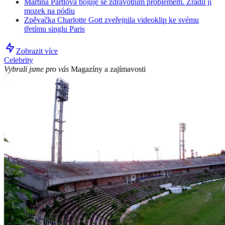
Martina Pártlová bojuje se zdravotním problémem. Zradil ji
mozek na pódiu
Zpěvačka Charlotte Gott zveřejnila videoklip ke svému
třetímu singlu Paris
Zobrazit více
Celebrity
Vybrali jsme pro vás
Magazíny a zajímavosti