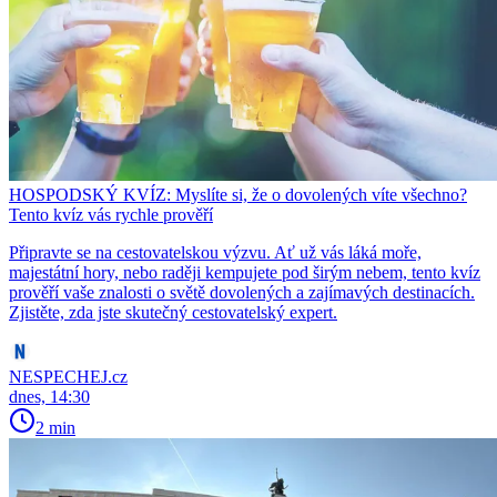
HOSPODSKÝ KVÍZ: Myslíte si, že o dovolených víte všechno?
Tento kvíz vás rychle prověří
Připravte se na cestovatelskou výzvu. Ať už vás láká moře,
majestátní hory, nebo raději kempujete pod širým nebem, tento kvíz
prověří vaše znalosti o světě dovolených a zajímavých destinacích.
Zjistěte, zda jste skutečný cestovatelský expert.
NESPECHEJ.cz
dnes, 14:30
2 min