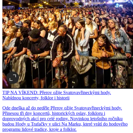
TIP NA VÍKEND: Přerov ožije Svatovavřineckými hody.
Nabídnou koncerty, folklor i historii
Ode dneška až do neděle Přerov ožije Svatovavřineckými hody.
Přinesou tři dny koncertů, historických oslav, folkloru i
doprovodných akcí pro celé rodiny. Novinkou letošního ročníku
budou Hody u Trafačky v ulici Na Marku, které vrátí do hodového
programu lidové tradice, kroje a folklor.