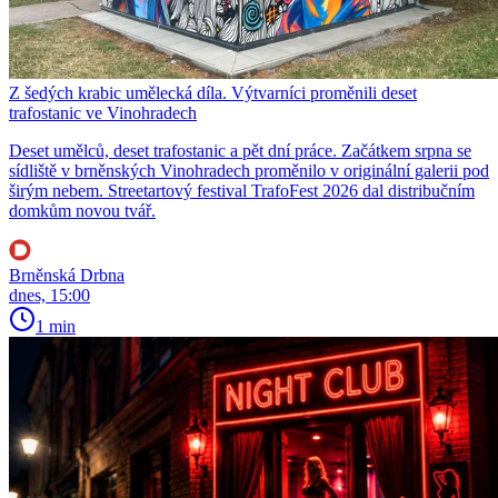
Z šedých krabic umělecká díla. Výtvarníci proměnili deset
trafostanic ve Vinohradech
Deset umělců, deset trafostanic a pět dní práce. Začátkem srpna se
sídliště v brněnských Vinohradech proměnilo v originální galerii pod
širým nebem. Streetartový festival TrafoFest 2026 dal distribučním
domkům novou tvář.
Brněnská Drbna
dnes, 15:00
1 min