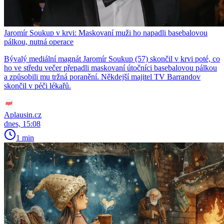
Jaromír Soukup v krvi: Maskovaní muži ho napadli basebalovou
pálkou, nutná operace
Bývalý mediální magnát Jaromír Soukup (57) skončil v krvi poté, co
ho ve středu večer přepadli maskovaní útočníci basebalovou pálkou
a způsobili mu tržná poranění. Někdejší majitel TV Barrandov
skončil v péči lékařů.
Aplausin.cz
dnes, 15:08
1 min