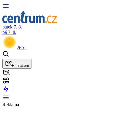
pátek 7. 8.
pá 7. 8.
26°C
Přihlášení
Reklama