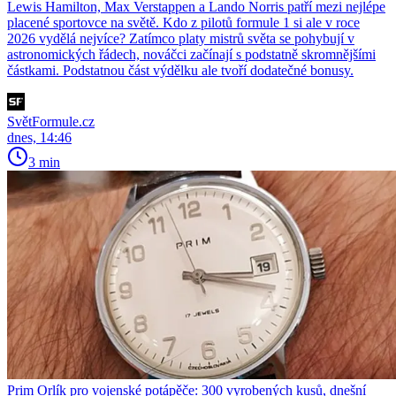
Lewis Hamilton, Max Verstappen a Lando Norris patří mezi nejlépe
placené sportovce na světě. Kdo z pilotů formule 1 si ale v roce
2026 vydělá nejvíce? Zatímco platy mistrů světa se pohybují v
astronomických řádech, nováčci začínají s podstatně skromnějšími
částkami. Podstatnou část výdělku ale tvoří dodatečné bonusy.
SvětFormule.cz
dnes, 14:46
3 min
Prim Orlík pro vojenské potápěče: 300 vyrobených kusů, dnešní