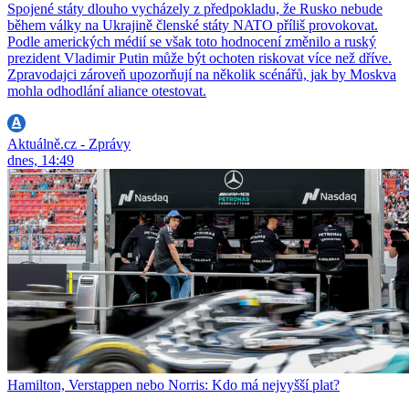
Spojené státy dlouho vycházely z předpokladu, že Rusko nebude
během války na Ukrajině členské státy NATO příliš provokovat.
Podle amerických médií se však toto hodnocení změnilo a ruský
prezident Vladimir Putin může být ochoten riskovat více než dříve.
Zpravodajci zároveň upozorňují na několik scénářů, jak by Moskva
mohla odhodlání aliance otestovat.
Aktuálně.cz - Zprávy
dnes, 14:49
Hamilton, Verstappen nebo Norris: Kdo má nejvyšší plat?