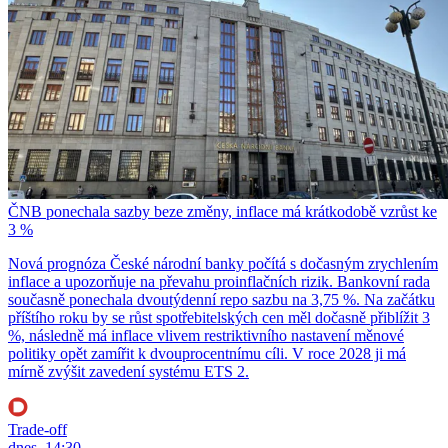
ČNB ponechala sazby beze změny, inflace má krátkodobě vzrůst ke
3 %
Nová prognóza České národní banky počítá s dočasným zrychlením
inflace a upozorňuje na převahu proinflačních rizik. Bankovní rada
současně ponechala dvoutýdenní repo sazbu na 3,75 %. Na začátku
příštího roku by se růst spotřebitelských cen měl dočasně přiblížit 3
%, následně má inflace vlivem restriktivního nastavení měnové
politiky opět zamířit k dvouprocentnímu cíli. V roce 2028 ji má
mírně zvýšit zavedení systému ETS 2.
Trade-off
dnes, 14:30