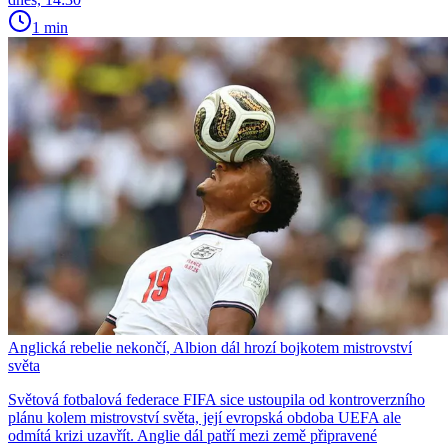
1 min
Anglická rebelie nekončí, Albion dál hrozí bojkotem mistrovství
světa
Světová fotbalová federace FIFA sice ustoupila od kontroverzního
plánu kolem mistrovství světa, její evropská obdoba UEFA ale
odmítá krizi uzavřít. Anglie dál patří mezi země připravené