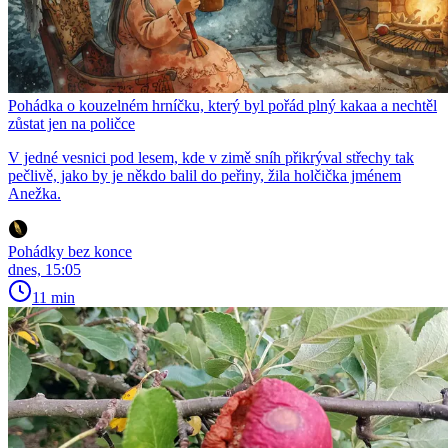
Pohádka o kouzelném hrníčku, který byl pořád plný kakaa a nechtěl
zůstat jen na poličce
V jedné vesnici pod lesem, kde v zimě sníh přikrýval střechy tak
pečlivě, jako by je někdo balil do peřiny, žila holčička jménem
Anežka.
Pohádky bez konce
dnes, 15:05
11 min