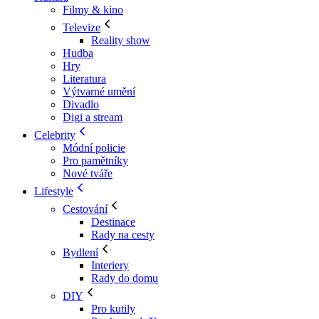
Filmy & kino
Televize
Reality show
Hudba
Hry
Literatura
Výtvarné umění
Divadlo
Digi a stream
Celebrity
Módní policie
Pro pamětníky
Nové tváře
Lifestyle
Cestování
Destinace
Rady na cesty
Bydlení
Interiery
Rady do domu
DIY
Pro kutily