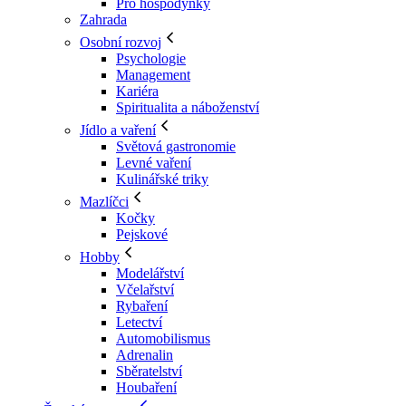
Pro hospodyňky
Zahrada
Osobní rozvoj
Psychologie
Management
Kariéra
Spiritualita a náboženství
Jídlo a vaření
Světová gastronomie
Levné vaření
Kulinářské triky
Mazlíčci
Kočky
Pejskové
Hobby
Modelářství
Včelařství
Rybaření
Letectví
Automobilismus
Adrenalin
Sběratelství
Houbaření