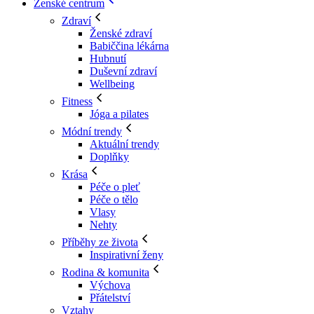
Ženské centrum
Zdraví
Ženské zdraví
Babiččina lékárna
Hubnutí
Duševní zdraví
Wellbeing
Fitness
Jóga a pilates
Módní trendy
Aktuální trendy
Doplňky
Krása
Péče o pleť
Péče o tělo
Vlasy
Nehty
Příběhy ze života
Inspirativní ženy
Rodina & komunita
Výchova
Přátelství
Vztahy