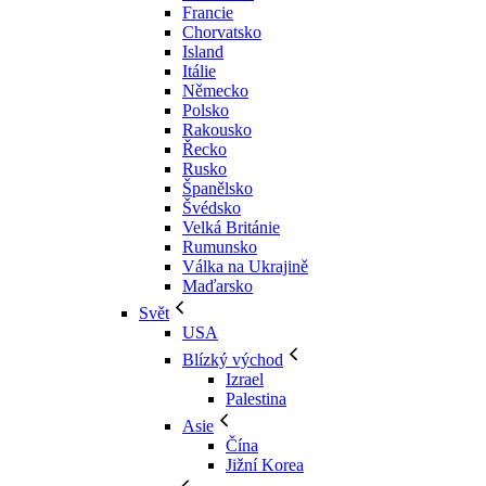
Francie
Chorvatsko
Island
Itálie
Německo
Polsko
Rakousko
Řecko
Rusko
Španělsko
Švédsko
Velká Británie
Rumunsko
Válka na Ukrajině
Maďarsko
Svět
USA
Blízký východ
Izrael
Palestina
Asie
Čína
Jižní Korea