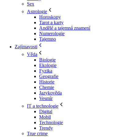
Sex
Astrologie
Horoskopy
Tarot a karty
Andělé a tajemná znamení
Numerologie
Tajemno
Zajímavosti
Věda
Biologie
Ekologie
Fyzika
Geografie
Historie
Chemie
Jazykověda
Vesmír
IT a technologie
Digital
Mobil
Technologie
Trendy
True crime