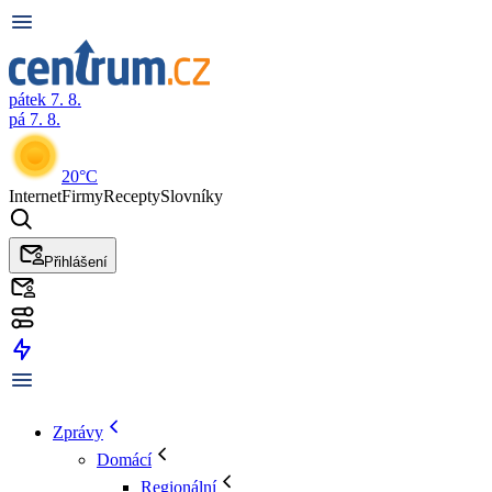
pátek 7. 8.
pá 7. 8.
20°C
Internet
Firmy
Recepty
Slovníky
Přihlášení
Zprávy
Domácí
Regionální