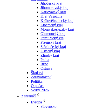
Jihočeský kraj
Jihomoravský kraj
Karlovarský kraj
Kraj Vysočina
Králověhradecký kraj
Liberecký kraj
Moravskoslezský kraj
Olomoucký kraj
Pardubický kraj
Plzeňský kraj
Středočeský kraj
Ústecký kraj
Zlínský kraj
Praha
Brno
Ostrava
Školství
Zdravotnictví
Politika
O počasí
Volby 2026
Zahraničí
Evropa
Slovensko