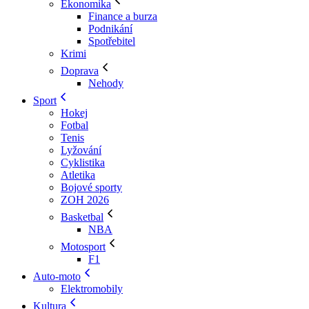
Ekonomika
Finance a burza
Podnikání
Spotřebitel
Krimi
Doprava
Nehody
Sport
Hokej
Fotbal
Tenis
Lyžování
Cyklistika
Atletika
Bojové sporty
ZOH 2026
Basketbal
NBA
Motosport
F1
Auto-moto
Elektromobily
Kultura