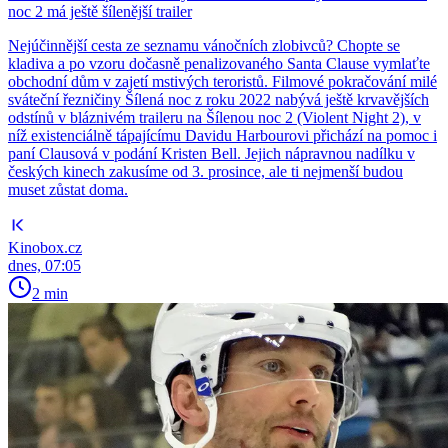
noc 2 má ještě šílenější trailer
Nejúčinnější cesta ze seznamu vánočních zlobivců? Chopte se
kladiva a po vzoru dočasně penalizovaného Santa Clause vymlaťte
obchodní dům v zajetí mstivých teroristů. Filmové pokračování milé
sváteční řezničiny Šílená noc z roku 2022 nabývá ještě krvavějších
odstínů v bláznivém traileru na Šílenou noc 2 (Violent Night 2), v
níž existenciálně tápajícímu Davidu Harbourovi přichází na pomoc i
paní Clausová v podání Kristen Bell. Jejich nápravnou nadílku v
českých kinech zakusíme od 3. prosince, ale ti nejmenší budou
muset zůstat doma.
Kinobox.cz
dnes, 07:05
2 min