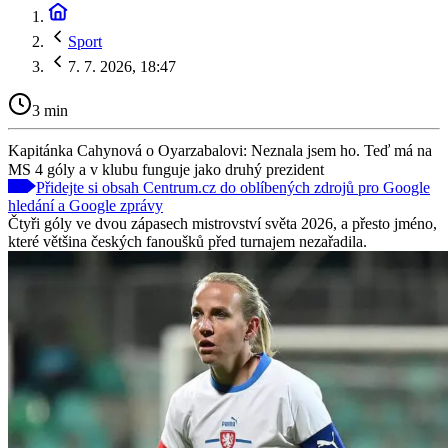
Sport
7. 7. 2026, 18:47
3 min
Kapitánka Cahynová o Oyarzabalovi: Neznala jsem ho. Teď má na
MS 4 góly a v klubu funguje jako druhý prezident
Přidejte si obsah Centrum.cz do oblíbených zdrojů pro Google
hledání a Google zprávy
Čtyři góly ve dvou zápasech mistrovství světa 2026, a přesto jméno,
které většina českých fanoušků před turnajem nezařadila.