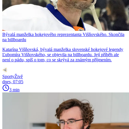
Bývalá manželka hokejového reprezentanta Višňovského. Skončila
na billboardu
Katarína Višňovská, bývalá manželka slovenské hokejové legendy
Ľubomíra Višňovského, se objevila na billboardu. Její příběh ale
není o pádu, spíš o tom, co se skrývá za známým příjmením.
SportyŽivě
dnes, 07:05
3 min