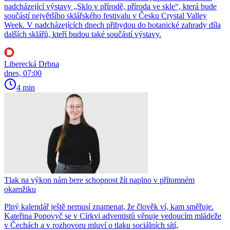
nadcházející výstavy „Sklo v přírodě, příroda ve skle“, která bude
součástí největšího sklářského festivalu v Česku Crystal Valley
Week. V nadcházejících dnech přibydou do botanické zahrady díla
dalších sklářů, kteří budou také součástí výstavy.
Liberecká Drbna
dnes, 07:00
4 min
Tlak na výkon nám bere schopnost žít naplno v přítomném
okamžiku
Plný kalendář ještě nemusí znamenat, že člověk ví, kam směřuje.
Kateřina Popovyč se v Církvi adventistů věnuje vedoucím mládeže
v Čechách a v rozhovoru mluví o tlaku sociálních sítí,