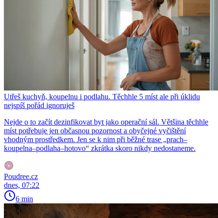
Utřeš kuchyň, koupelnu i podlahu. Těchhle 5 míst ale při úklidu
nejspíš pořád ignoruješ
Nejde o to začít dezinfikovat byt jako operační sál. Většina těchhle
míst potřebuje jen občasnou pozornost a obyčejné vyčištění
vhodným prostředkem. Jen se k nim při běžné trase „prach–
koupelna–podlaha–hotovo“ zkrátka skoro nikdy nedostaneme.
Poudree.cz
dnes, 07:22
6 min