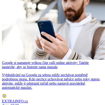
Google si pamatuje velkou část vaší online aktivity: Takhle
nastavíte, aby se historie sama mazala
Vyhledávání na Googlu za sebou může nechávat poměrně
podrobnou stopu. Kdo nechce uchovávat měsíce nebo roky starou
aktivitu, může ji odstranit ručně nebo nastavit pravidelné
automatické mazání.
EXTRAINFO.cz