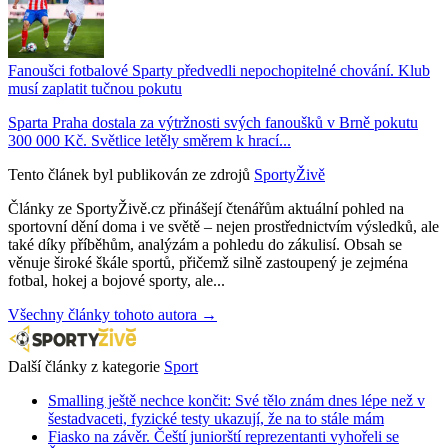
Fanoušci fotbalové Sparty předvedli nepochopitelné chování. Klub
musí zaplatit tučnou pokutu
Sparta Praha dostala za výtržnosti svých fanoušků v Brně pokutu
300 000 Kč. Světlice letěly směrem k hrací...
Tento článek byl publikován ze zdrojů
SportyŽivě
Články ze SportyŽivě.cz přinášejí čtenářům aktuální pohled na
sportovní dění doma i ve světě – nejen prostřednictvím výsledků, ale
také díky příběhům, analýzám a pohledu do zákulisí. Obsah se
věnuje široké škále sportů, přičemž silně zastoupený je zejména
fotbal, hokej a bojové sporty, ale...
Všechny články tohoto autora →
Další články z kategorie
Sport
Smalling ještě nechce končit: Své tělo znám dnes lépe než v
šestadvaceti, fyzické testy ukazují, že na to stále mám
Fiasko na závěr. Čeští juniorští reprezentanti vyhořeli se