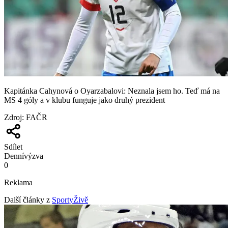
Kapitánka Cahynová o Oyarzabalovi: Neznala jsem ho. Teď má na
MS 4 góly a v klubu funguje jako druhý prezident
Zdroj
:
FAČR
Sdílet
Denní
výzva
0
Reklama
Další články z
SportyŽivě