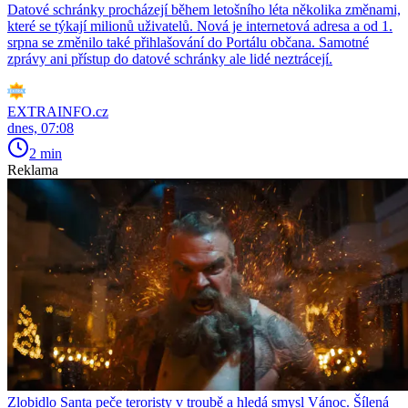
Datové schránky procházejí během letošního léta několika změnami,
které se týkají milionů uživatelů. Nová je internetová adresa a od 1.
srpna se změnilo také přihlašování do Portálu občana. Samotné
zprávy ani přístup do datové schránky ale lidé neztrácejí.
EXTRAINFO.cz
dnes, 07:08
2 min
Reklama
Zlobidlo Santa peče teroristy v troubě a hledá smysl Vánoc. Šílená