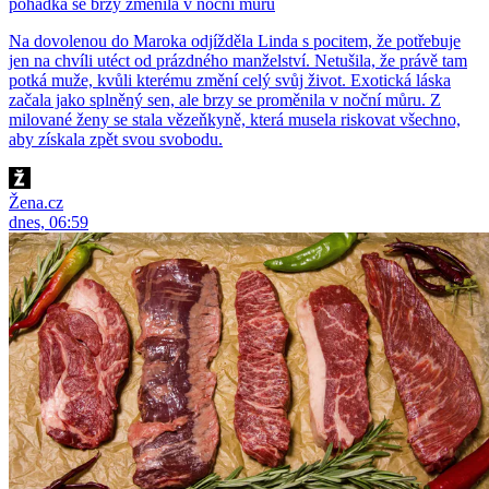
pohádka se brzy změnila v noční můru
Na dovolenou do Maroka odjížděla Linda s pocitem, že potřebuje
jen na chvíli utéct od prázdného manželství. Netušila, že právě tam
potká muže, kvůli kterému změní celý svůj život. Exotická láska
začala jako splněný sen, ale brzy se proměnila v noční můru. Z
milované ženy se stala vězeňkyně, která musela riskovat všechno,
aby získala zpět svou svobodu.
Žena.cz
dnes, 06:59