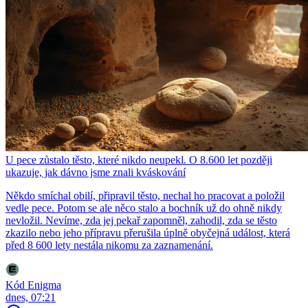
U pece zůstalo těsto, které nikdo neupekl. O 8.600 let později
ukazuje, jak dávno jsme znali kváskování
Někdo smíchal obilí, připravil těsto, nechal ho pracovat a položil
vedle pece. Potom se ale něco stalo a bochník už do ohně nikdy
nevložil. Nevíme, zda jej pekař zapomněl, zahodil, zda se těsto
zkazilo nebo jeho přípravu přerušila úplně obyčejná událost, která
před 8 600 lety nestála nikomu za zaznamenání.
Kód Enigma
dnes, 07:21