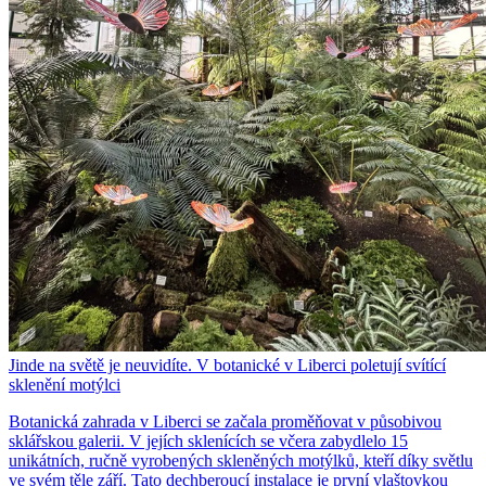
Jinde na světě je neuvidíte. V botanické v Liberci poletují svítící
sklenění motýlci
Botanická zahrada v Liberci se začala proměňovat v působivou
sklářskou galerii. V jejích sklenících se včera zabydlelo 15
unikátních, ručně vyrobených skleněných motýlků, kteří díky světlu
ve svém těle září. Tato dechberoucí instalace je první vlaštovkou