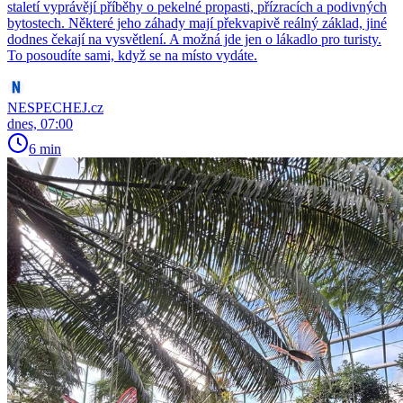
staletí vyprávějí příběhy o pekelné propasti, přízracích a podivných
bytostech. Některé jeho záhady mají překvapivě reálný základ, jiné
dodnes čekají na vysvětlení. A možná jde jen o lákadlo pro turisty.
To posoudíte sami, když se na místo vydáte.
NESPECHEJ.cz
dnes, 07:00
6 min