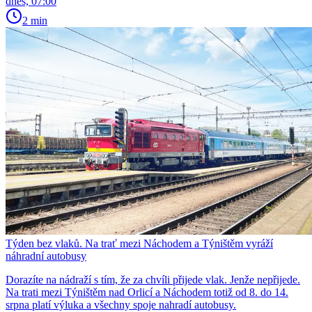
dnes, 07:00
2 min
Týden bez vlaků. Na trať mezi Náchodem a Týništěm vyráží
náhradní autobusy
Dorazíte na nádraží s tím, že za chvíli přijede vlak. Jenže nepřijede.
Na trati mezi Týništěm nad Orlicí a Náchodem totiž od 8. do 14.
srpna platí výluka a všechny spoje nahradí autobusy.