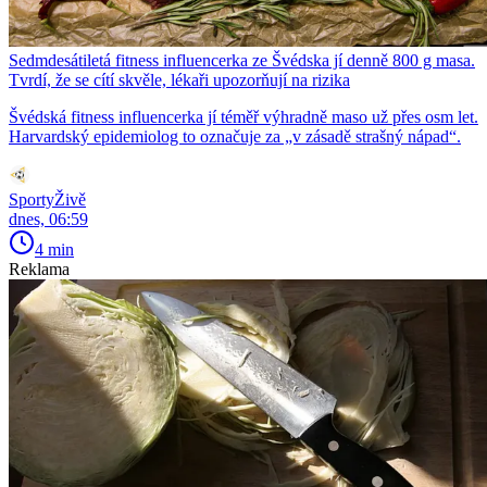
Sedmdesátiletá fitness influencerka ze Švédska jí denně 800 g masa.
Tvrdí, že se cítí skvěle, lékaři upozorňují na rizika
Švédská fitness influencerka jí téměř výhradně maso už přes osm let.
Harvardský epidemiolog to označuje za „v zásadě strašný nápad“.
SportyŽivě
dnes, 06:59
4 min
Reklama