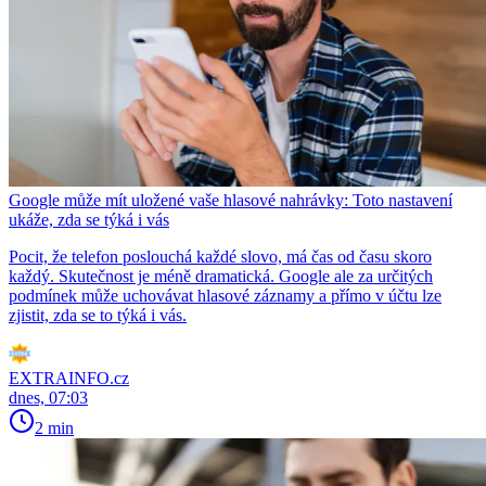
Google může mít uložené vaše hlasové nahrávky: Toto nastavení
ukáže, zda se týká i vás
Pocit, že telefon poslouchá každé slovo, má čas od času skoro
každý. Skutečnost je méně dramatická. Google ale za určitých
podmínek může uchovávat hlasové záznamy a přímo v účtu lze
zjistit, zda se to týká i vás.
EXTRAINFO.cz
dnes, 07:03
2 min