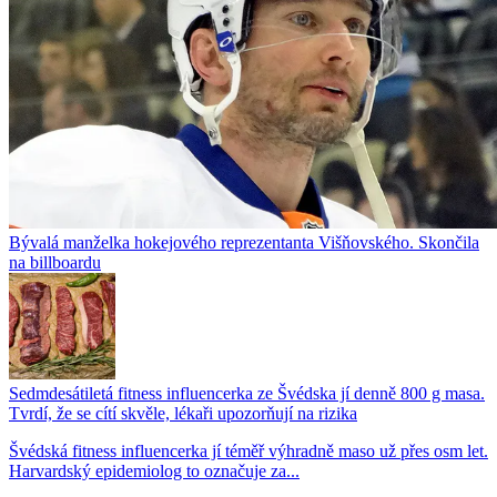
Bývalá manželka hokejového reprezentanta Višňovského. Skončila
na billboardu
Sedmdesátiletá fitness influencerka ze Švédska jí denně 800 g masa.
Tvrdí, že se cítí skvěle, lékaři upozorňují na rizika
Švédská fitness influencerka jí téměř výhradně maso už přes osm let.
Harvardský epidemiolog to označuje za...