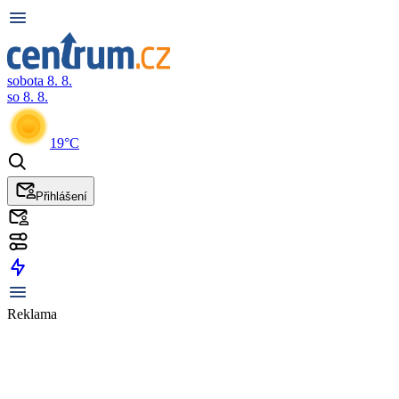
sobota 8. 8.
so 8. 8.
19°C
Přihlášení
Reklama