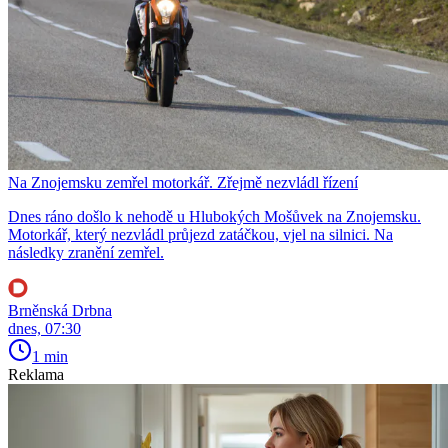
Na Znojemsku zemřel motorkář. Zřejmě nezvládl řízení
Dnes ráno došlo k nehodě u Hlubokých Mošůvek na Znojemsku.
Motorkář, který nezvládl průjezd zatáčkou, vjel na silnici. Na
následky zranění zemřel.
Brněnská Drbna
dnes, 07:30
1 min
Reklama