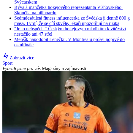
Švýcarskem
Bývalá manželka hokejového reprezentanta Višňovského.
Skončila na billboardu
Sedmdesátiletá fitness influencerka ze Švédska jí denně 800 g
masa. Tvrdí, že se cítí skvěle, lékaři upozorňují na rizika
"Je to neúspěch.“ Českým hokejovým mladíkům k vítězství
nestačilo ani 47 střel
Menšík napodobil Lehečku. V Montrealu prošel poprvé do
osmifinále
Zobrazit více
Sport
Vybrali jsme pro vás
Magazíny a zajímavosti