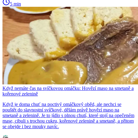
5 min
Když nemáte čas na svíčkovou omáčku: Hovězí maso na smetaně a
kořenové zelenině
Když je doma chuť na poctivý omáčkový oběd, ale nechci se
pouštět do slavnostní svíčkové, dělám právě hovězí maso na
smetaně a zelenině. Je to jídlo s plnou chutí, které stojí na opečeném
mase, cibuli s trochou cukru, kořenové zelenině a smetaně, a přitom
se obejde i bez mouky navíc.