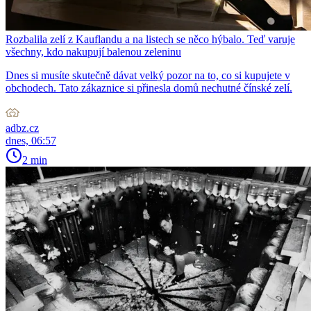
Rozbalila zelí z Kauflandu a na listech se něco hýbalo. Teď varuje
všechny, kdo nakupují balenou zeleninu
Dnes si musíte skutečně dávat velký pozor na to, co si kupujete v
obchodech. Tato zákaznice si přinesla domů nechutné čínské zelí.
adbz.cz
dnes, 06:57
2 min