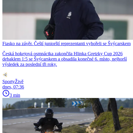
Fiasko na závěr. Čeští juniorští reprezentanti vyhořeli se Švýcarskem
Česká hokejová osmnáctka zakončila Hlinka Gretzky Cup 2026
debaklem 1:5 se Švýcarskem a obsadila konečné 6. místo, nejhorší
výsledek za poslední tři roky.
SportyŽivě
dnes, 07:36
3 min