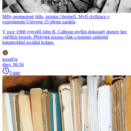
Měly neomezené jídlo, prostor i bezpečí. Myší civilizace v
experimentu Universe 25 přesto zanikla
V roce 1968 vytvořil John B. Calhoun myším dokonalý domov bez
vnějších hrozeb. Přebytek luxusu však u kolonie způsobil
katastrofální sociální kolaps.
kroniQa
dnes, 06:56
3 min