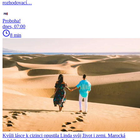
rozhodovací…
Proboha!
dnes, 07:00
8 min
Kvůli lásce k cizinci opustila Linda svůj život i zemi. Marocká