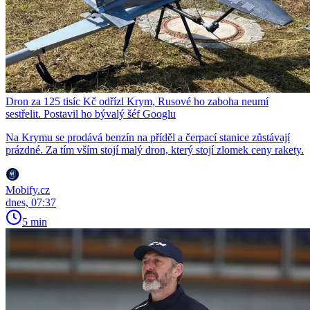
Dron za 125 tisíc Kč odřízl Krym, Rusové ho zaboha neumí
sestřelit. Postavil ho bývalý šéf Googlu
Na Krymu se prodává benzín na příděl a čerpací stanice zůstávají
prázdné. Za tím vším stojí malý dron, který stojí zlomek ceny rakety.
Mobify.cz
dnes, 07:37
5 min