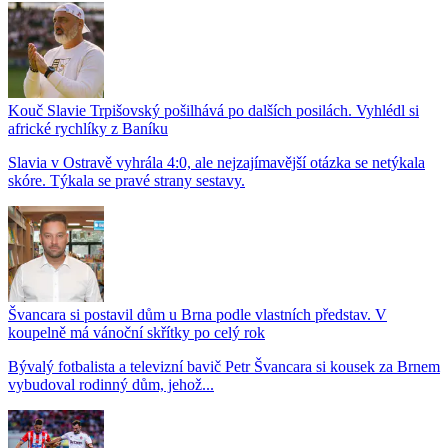
Kouč Slavie Trpišovský pošilhává po dalších posilách. Vyhlédl si
africké rychlíky z Baníku
Slavia v Ostravě vyhrála 4:0, ale nejzajímavější otázka se netýkala
skóre. Týkala se pravé strany sestavy.
Švancara si postavil dům u Brna podle vlastních představ. V
koupelně má vánoční skřítky po celý rok
Bývalý fotbalista a televizní bavič Petr Švancara si kousek za Brnem
vybudoval rodinný dům, jehož...