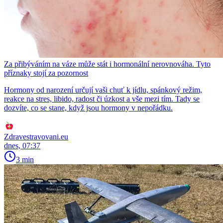
Za přibýváním na váze může stát i hormonální nerovnováha. Tyto
příznaky stojí za pozornost
Hormony od narození určují vaši chuť k jídlu, spánkový režim,
reakce na stres, libido, radost či úzkost a vše mezi tím. Tady se
dozvíte, co se stane, když jsou hormony v nepořádku.
Zdravestravovani.eu
dnes, 07:37
3 min