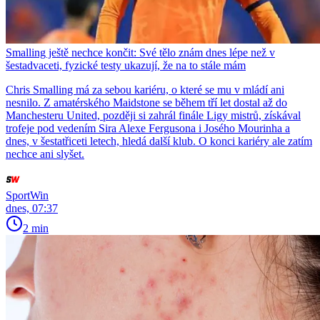
Smalling ještě nechce končit: Své tělo znám dnes lépe než v
šestadvaceti, fyzické testy ukazují, že na to stále mám
Chris Smalling má za sebou kariéru, o které se mu v mládí ani
nesnilo. Z amatérského Maidstone se během tří let dostal až do
Manchesteru United, později si zahrál finále Ligy mistrů, získával
trofeje pod vedením Sira Alexe Fergusona i Josého Mourinha a
dnes, v šestatřiceti letech, hledá další klub. O konci kariéry ale zatím
nechce ani slyšet.
SportWin
dnes, 07:37
2 min