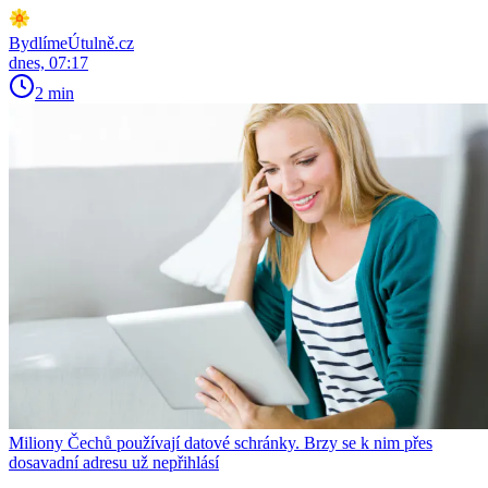
BydlímeÚtulně.cz
dnes, 07:17
2 min
Miliony Čechů používají datové schránky. Brzy se k nim přes
dosavadní adresu už nepřihlásí