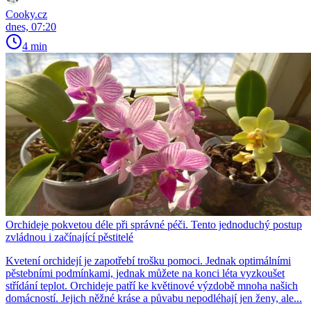
Cooky.cz
dnes, 07:20
4 min
Orchideje pokvetou déle při správné péči. Tento jednoduchý postup
zvládnou i začínající pěstitelé
Kvetení orchidejí je zapotřebí trošku pomoci. Jednak optimálními
pěstebními podmínkami, jednak můžete na konci léta vyzkoušet
střídání teplot. Orchideje patří ke květinové výzdobě mnoha našich
domácností. Jejich něžné kráse a půvabu nepodléhají jen ženy, ale...