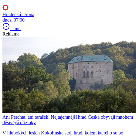
Hradecká Drbna
dnes, 07:00
1 min
Reklama
Ani Perchta, ani rarášek. Nejtajemnější hrad Česka obývají mnohem
děsivější přízraky
V hlubokých lesích Kokořínska stojí hrad, kolem kterého se po