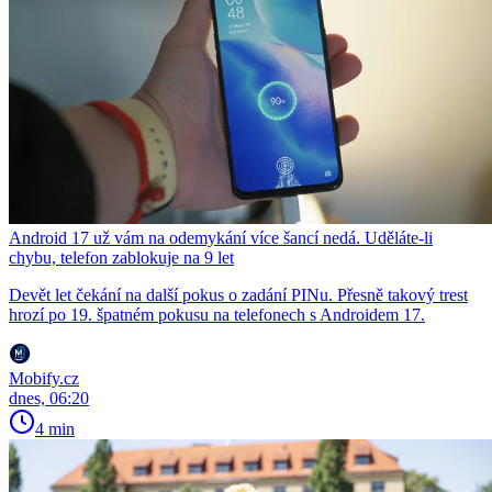
Android 17 už vám na odemykání více šancí nedá. Uděláte-li
chybu, telefon zablokuje na 9 let
Devět let čekání na další pokus o zadání PINu. Přesně takový trest
hrozí po 19. špatném pokusu na telefonech s Androidem 17.
Mobify.cz
dnes, 06:20
4 min