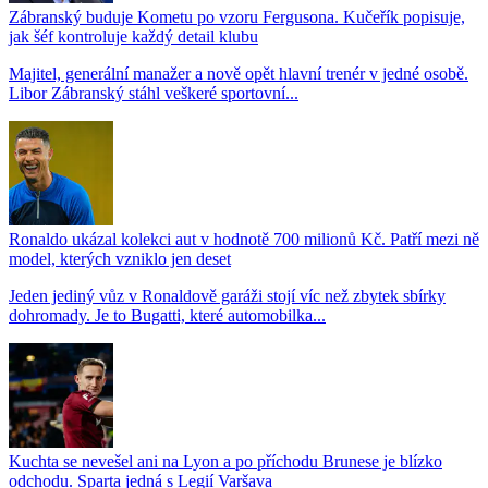
Zábranský buduje Kometu po vzoru Fergusona. Kučeřík popisuje,
jak šéf kontroluje každý detail klubu
Majitel, generální manažer a nově opět hlavní trenér v jedné osobě.
Libor Zábranský stáhl veškeré sportovní...
Ronaldo ukázal kolekci aut v hodnotě 700 milionů Kč. Patří mezi ně
model, kterých vzniklo jen deset
Jeden jediný vůz v Ronaldově garáži stojí víc než zbytek sbírky
dohromady. Je to Bugatti, které automobilka...
Kuchta se nevešel ani na Lyon a po příchodu Brunese je blízko
odchodu. Sparta jedná s Legií Varšava