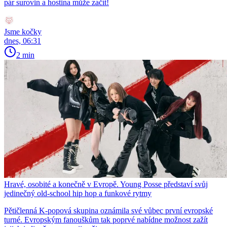
pár surovin a hostina může začít!
Jsme kočky
dnes, 06:31
2 min
Hravé, osobité a konečně v Evropě. Young Posse představí svůj
jedinečný old-school hip hop a funkové rytmy
Pětičlenná K-popová skupina oznámila své vůbec první evropské
turné. Evropským fanouškům tak poprvé nabídne možnost zažít