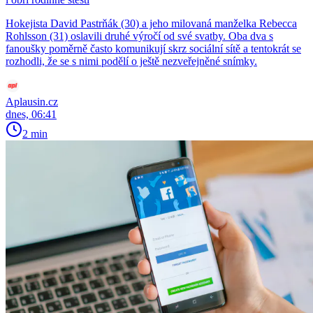
Hokejista David Pastrňák (30) a jeho milovaná manželka Rebecca
Rohlsson (31) oslavili druhé výročí od své svatby. Oba dva s
fanoušky poměrně často komunikují skrz sociální sítě a tentokrát se
rozhodli, že se s nimi podělí o ještě nezveřejněné snímky.
Aplausin.cz
dnes, 06:41
2 min