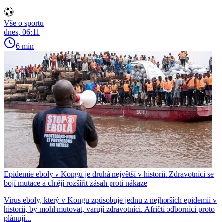
Vše o sportu
dnes, 06:11
6 min
Epidemie eboly v Kongu je druhá největší v historii. Zdravotníci se
bojí mutace a chtějí rozšířit zásah proti nákaze
Virus eboly, který v Kongu způsobuje jednu z nejhorších epidemií v
historii, by mohl mutovat, varují zdravotníci. Afričtí odborníci proto
plánují...