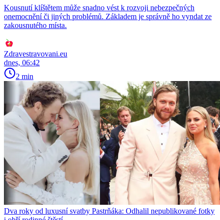
Kousnutí klíštětem může snadno vést k rozvoji nebezpečných
onemocnění či jiných problémů. Základem je správně ho vyndat ze
zakousnutého místa.
Zdravestravovani.eu
dnes, 06:42
2 min
Dva roky od luxusní svatby Pastrňáka: Odhalil nepublikované fotky
i obří rodinné štěstí