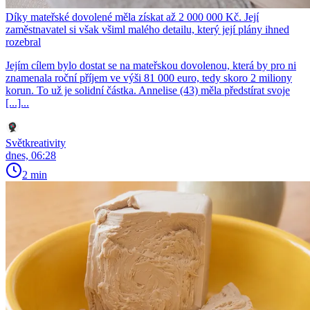
Díky mateřské dovolené měla získat až 2 000 000 Kč. Její
zaměstnavatel si však všiml malého detailu, který její plány ihned
rozebral
Jejím cílem bylo dostat se na mateřskou dovolenou, která by pro ni
znamenala roční příjem ve výši 81 000 euro, tedy skoro 2 miliony
korun. To už je solidní částka. Annelise (43) měla předstírat svoje
[...]...
Světkreativity
dnes, 06:28
2 min