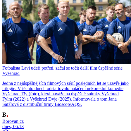
Fotbalista Lavi udeří potřetí, začal se točit další film úspěšné série
Vyšehrad
Jedna z nejúspěšnějších filmových sérií posledních let se uzavře jako
trilogie. V těchto dnech odstartovalo natáčení nekorektní komedie
Vyšehrad Třy (foto), která naváže na úspěšné snímky Vyšehrad
Fylm (2022) a Vyšehrad Dvje (2025). Informovala o tom Jana
Šafářová z distribuční firmy Bioscop/AQS.
Borovan.cz
dnes, 06:18