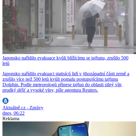
Japonsko nařídilo evakuace kvůli blížícímu se tajfunu, zrušilo 500
letů
Japonsko nařídilo evakuaci statisíců lidí v jihozápadní části země a
zrušilo více než 500 letů kvůli pomalu postupujícímu tajfunu
Dolphin. Podle meteorologů přinese tajfun do oblasti silný vítr,
prudký déšť a vysoké vlny, píše agentura Reuters.
Aktuálně.cz - Zprávy
dnes, 06:22
Reklama