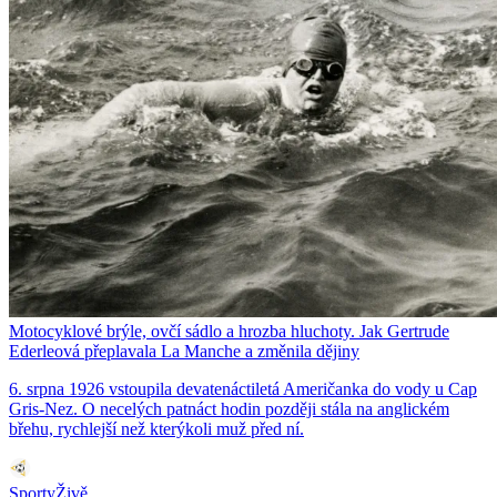
Motocyklové brýle, ovčí sádlo a hrozba hluchoty. Jak Gertrude
Ederleová přeplavala La Manche a změnila dějiny
6. srpna 1926 vstoupila devatenáctiletá Američanka do vody u Cap
Gris-Nez. O necelých patnáct hodin později stála na anglickém
břehu, rychlejší než kterýkoli muž před ní.
SportyŽivě