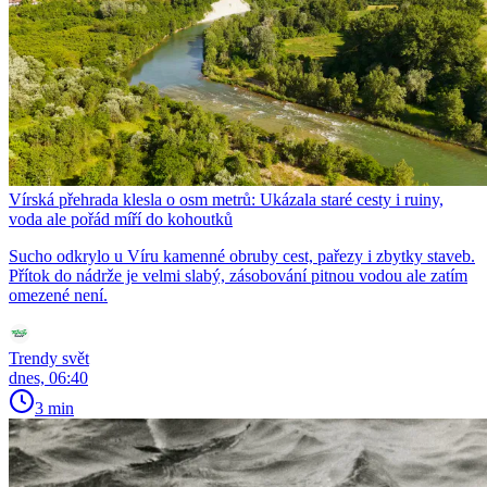
Vírská přehrada klesla o osm metrů: Ukázala staré cesty i ruiny,
voda ale pořád míří do kohoutků
Sucho odkrylo u Víru kamenné obruby cest, pařezy i zbytky staveb.
Přítok do nádrže je velmi slabý, zásobování pitnou vodou ale zatím
omezené není.
Trendy svět
dnes, 06:40
3 min