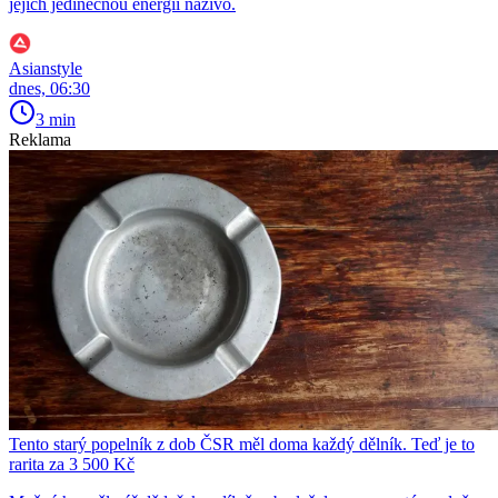
jejich jedinečnou energii naživo.
Asianstyle
dnes, 06:30
3 min
Reklama
Tento starý popelník z dob ČSR měl doma každý dělník. Teď je to
rarita za 3 500 Kč