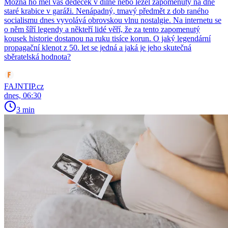
Možná ho měl váš dědeček v dílně nebo ležel zapomenutý na dně
staré krabice v garáži. Nenápadný, tmavý předmět z dob raného
socialismu dnes vyvolává obrovskou vlnu nostalgie. Na internetu se
o něm šíří legendy a někteří lidé věří, že za tento zapomenutý
kousek historie dostanou na ruku tisíce korun. O jaký legendární
propagační klenot z 50. let se jedná a jaká je jeho skutečná
sběratelská hodnota?
FAJNTIP.cz
dnes, 06:30
3 min