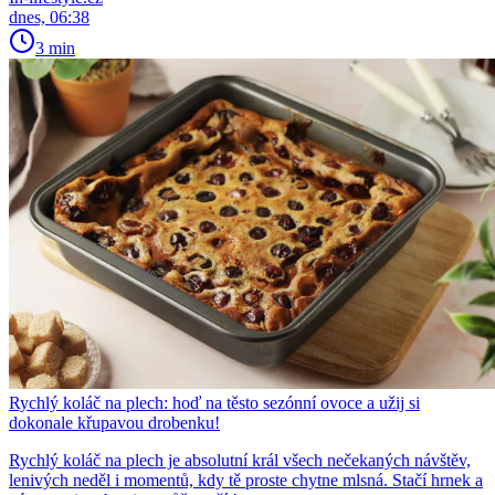
dnes, 06:38
3 min
Rychlý koláč na plech: hoď na těsto sezónní ovoce a užij si
dokonale křupavou drobenku!
Rychlý koláč na plech je absolutní král všech nečekaných návštěv,
lenivých neděl i momentů, kdy tě proste chytne mlsná. Stačí hrnek a