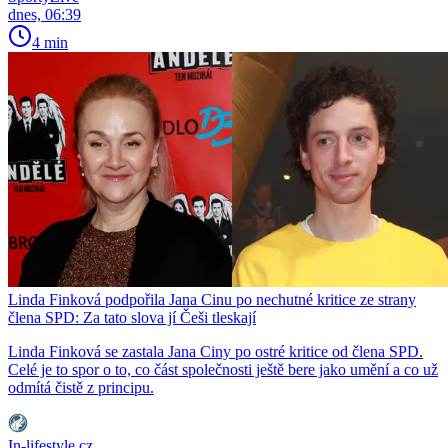
dnes, 06:39
4 min
Linda Finková podpořila Jana Cinu po nechutné kritice ze strany
člena SPD: Za tato slova jí Češi tleskají
Linda Finková se zastala Jana Ciny po ostré kritice od člena SPD.
Celé je to spor o to, co část společnosti ještě bere jako umění a co už
odmítá čistě z principu.
In-lifestyle.cz