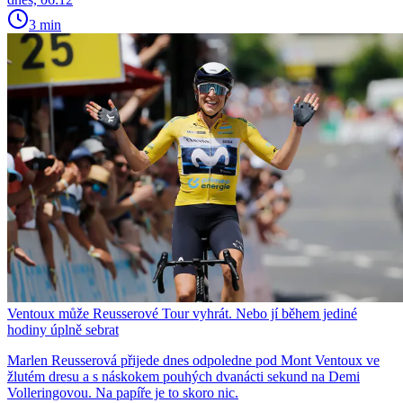
3 min
Ventoux může Reusserové Tour vyhrát. Nebo jí během jediné
hodiny úplně sebrat
Marlen Reusserová přijede dnes odpoledne pod Mont Ventoux ve
žlutém dresu a s náskokem pouhých dvanácti sekund na Demi
Volleringovou. Na papíře je to skoro nic.