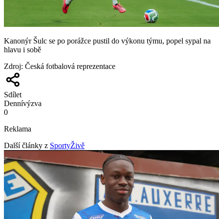
Kanonýr Šulc se po porážce pustil do výkonu týmu, popel sypal na
hlavu i sobě
Zdroj
:
Česká fotbalová reprezentace
Sdílet
Denní
výzva
0
Reklama
Další články z
SportyŽivě