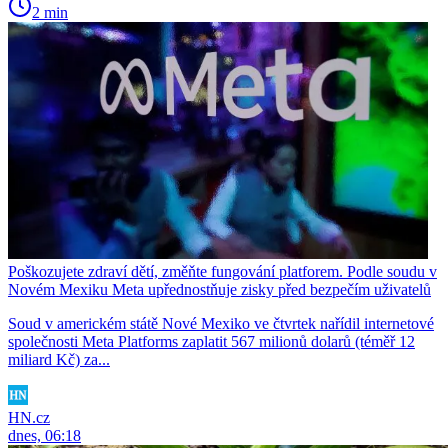
2 min
Poškozujete zdraví dětí, změňte fungování platforem. Podle soudu v
Novém Mexiku Meta upřednostňuje zisky před bezpečím uživatelů
Soud v americkém státě Nové Mexiko ve čtvrtek nařídil internetové
společnosti Meta Platforms zaplatit 567 milionů dolarů (téměř 12
miliard Kč) za...
HN.cz
dnes, 06:18