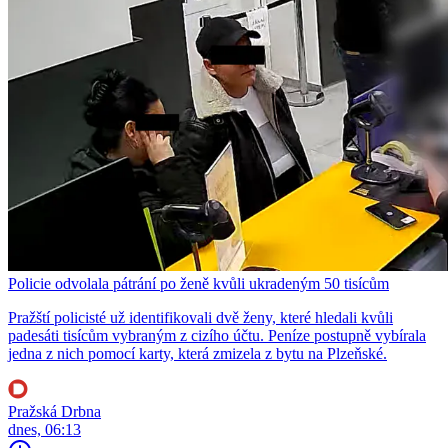
Policie odvolala pátrání po ženě kvůli ukradeným 50 tisícům
Pražští policisté už identifikovali dvě ženy, které hledali kvůli
padesáti tisícům vybraným z cizího účtu. Peníze postupně vybírala
jedna z nich pomocí karty, která zmizela z bytu na Plzeňské.
Pražská Drbna
dnes, 06:13