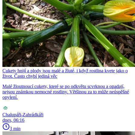
Cukety hnijí a plody jsou malé a žluté, i když rostlina kvete jako o
život. Často chybí jediná věc
Malé žloutnoucí cukety, které se po odkvětu scvrknou a opadají,
nejsou známkou nemocné rostliny. Většinou za to může neúspěšné
opylení.
Chalupáři-Zahrádkáři
dnes, 06:16
3 min