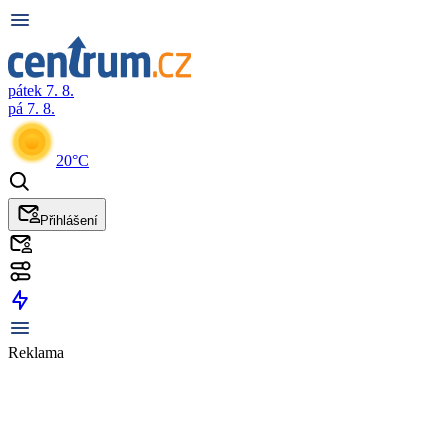
pátek 7. 8.
pá 7. 8.
20°C
Přihlášení
Reklama