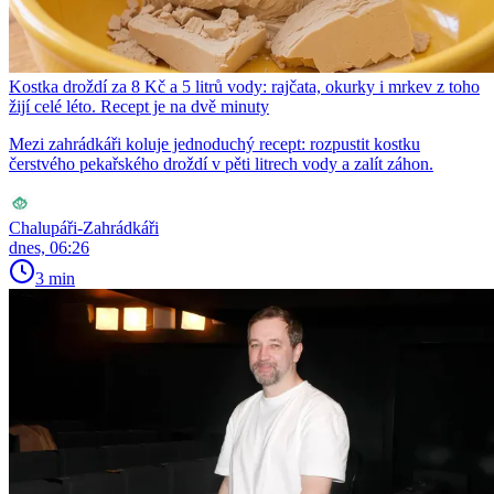
Kostka droždí za 8 Kč a 5 litrů vody: rajčata, okurky i mrkev z toho
žijí celé léto. Recept je na dvě minuty
Mezi zahrádkáři koluje jednoduchý recept: rozpustit kostku
čerstvého pekařského droždí v pěti litrech vody a zalít záhon.
Chalupáři-Zahrádkáři
dnes, 06:26
3 min