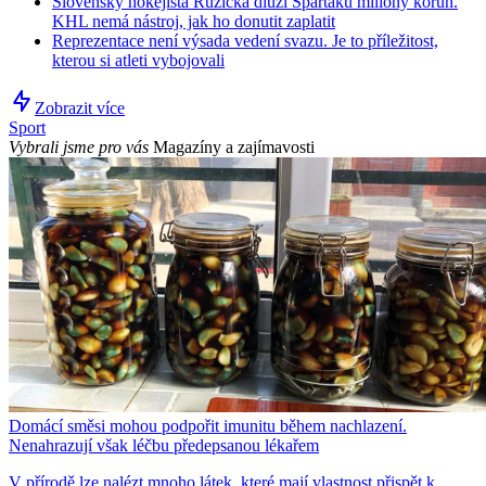
Slovenský hokejista Růžička dluží Spartaku miliony korun.
KHL nemá nástroj, jak ho donutit zaplatit
Reprezentace není výsada vedení svazu. Je to příležitost,
kterou si atleti vybojovali
Zobrazit více
Sport
Vybrali jsme pro vás
Magazíny a zajímavosti
Domácí směsi mohou podpořit imunitu během nachlazení.
Nenahrazují však léčbu předepsanou lékařem
V přírodě lze nalézt mnoho látek, které mají vlastnost přispět k