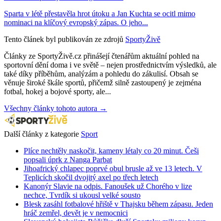
Sparta v létě přestavěla hrot útoku a Jan Kuchta se ocitl mimo
nominaci na klíčový evropský zápas. O jeho...
Tento článek byl publikován ze zdrojů
SportyŽivě
Články ze SportyŽivě.cz přinášejí čtenářům aktuální pohled na
sportovní dění doma i ve světě – nejen prostřednictvím výsledků, ale
také díky příběhům, analýzám a pohledu do zákulisí. Obsah se
věnuje široké škále sportů, přičemž silně zastoupený je zejména
fotbal, hokej a bojové sporty, ale...
Všechny články tohoto autora →
Další články z kategorie
Sport
Plíce nechtěly naskočit, kameny létaly co 20 minut. Češi
popsali úprk z Nanga Parbat
Jihoafrický chlapec poprvé obul brusle až ve 13 letech. V
Teplicích skočil dvojitý axel po třech letech
Kanonýr Slavie na odpis. Fanoušek už Chorého v lize
nechce, Tvrdík si ukousl velké sousto
Blesk zasáhl fotbalové hřiště v Thajsku během zápasu. Jeden
hráč zemřel, devět je v nemocnici