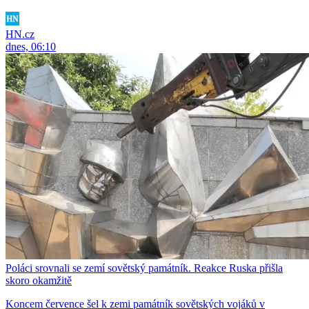
HN.cz
dnes, 06:10
Poláci srovnali se zemí sovětský památník. Reakce Ruska přišla
skoro okamžitě
Koncem července šel k zemi památník sovětských vojáků v