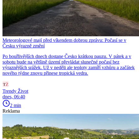
Meteorologové mají před víkendem dobrou zprávu: Počasí se v
Česku výrazně změní
Po bouřlivějších dnech dostane Česko krátkou pauzu. V pátek a v
sobotu bude na většině území převládat slunečné počasí bez
výraznějších srážek. Už v neděli ale teploty zamíří vzhůru a začátek
nového týdne znovu přinese tropická vedra.
Trendy Život
dnes, 06:40
2 min
Reklama