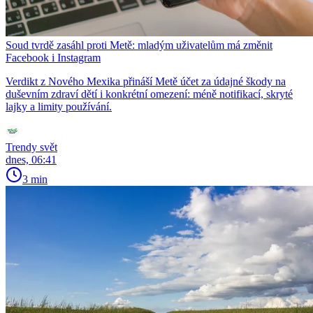
Soud tvrdě zasáhl proti Metě: mladým uživatelům má změnit
Facebook i Instagram
Verdikt z Nového Mexika přináší Metě účet za údajné škody na
duševním zdraví dětí i konkrétní omezení: méně notifikací, skryté
lajky a limity používání.
Trendy svět
dnes, 06:41
3 min