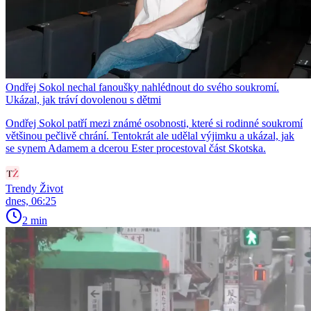
Ondřej Sokol nechal fanoušky nahlédnout do svého soukromí.
Ukázal, jak tráví dovolenou s dětmi
Ondřej Sokol patří mezi známé osobnosti, které si rodinné soukromí
většinou pečlivě chrání. Tentokrát ale udělal výjimku a ukázal, jak
se synem Adamem a dcerou Ester procestoval část Skotska.
Trendy Život
dnes, 06:25
2 min