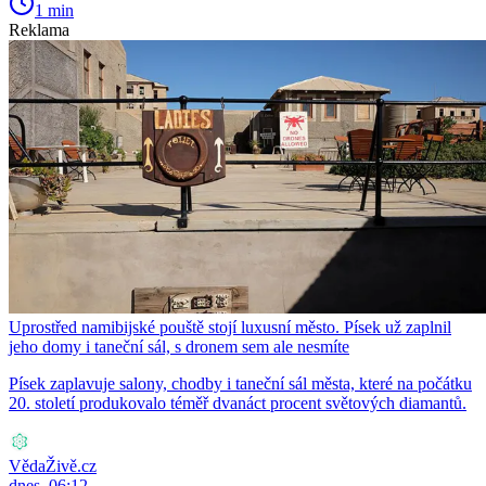
1 min
Reklama
Uprostřed namibijské pouště stojí luxusní město. Písek už zaplnil
jeho domy i taneční sál, s dronem sem ale nesmíte
Písek zaplavuje salony, chodby i taneční sál města, které na počátku
20. století produkovalo téměř dvanáct procent světových diamantů.
VědaŽivě.cz
dnes, 06:12