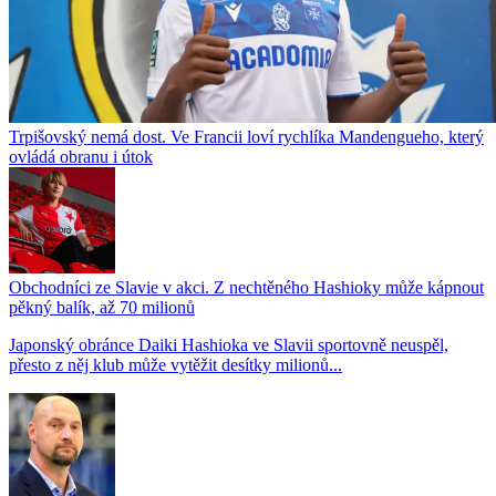
Trpišovský nemá dost. Ve Francii loví rychlíka Mandengueho, který
ovládá obranu i útok
Obchodníci ze Slavie v akci. Z nechtěného Hashioky může kápnout
pěkný balík, až 70 milionů
Japonský obránce Daiki Hashioka ve Slavii sportovně neuspěl,
přesto z něj klub může vytěžit desítky milionů...