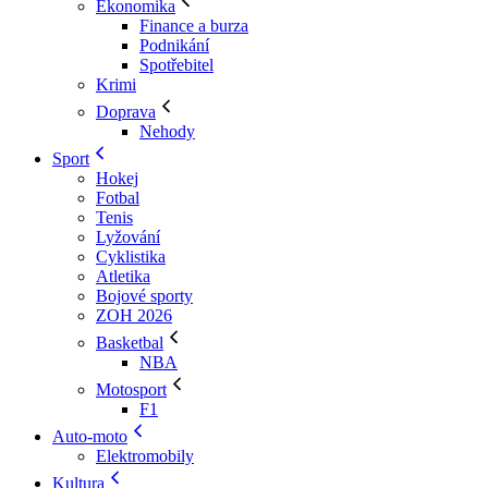
Ekonomika
Finance a burza
Podnikání
Spotřebitel
Krimi
Doprava
Nehody
Sport
Hokej
Fotbal
Tenis
Lyžování
Cyklistika
Atletika
Bojové sporty
ZOH 2026
Basketbal
NBA
Motosport
F1
Auto-moto
Elektromobily
Kultura