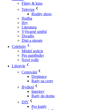
Filmy & kino
Televize
Reality show
Hudba
Hry
Literatura
Výtvarné umění
Divadlo
Digi a stream
Celebrity
Módní policie
Pro pamětníky
Nové tváře
Lifestyle
Cestování
Destinace
Rady na cesty
Bydlení
Interiery
Rady do domu
DIY
Pro kutily