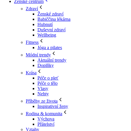
Ženské centrum
Zdraví
Ženské zdraví
Babiččina lékárna
Hubnutí
Duševní zdraví
Wellbeing
Fitness
Jóga a pilates
Módní trendy
Aktuální trendy
Doplňky
Krása
Péče o pleť
Péče o tělo
Vlasy
Nehty
Příběhy ze života
Inspirativní ženy
Rodina & komunita
Výchova
Přátelství
Vztahy