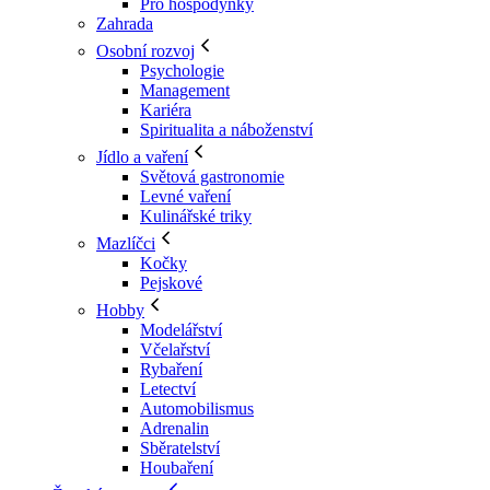
Pro hospodyňky
Zahrada
Osobní rozvoj
Psychologie
Management
Kariéra
Spiritualita a náboženství
Jídlo a vaření
Světová gastronomie
Levné vaření
Kulinářské triky
Mazlíčci
Kočky
Pejskové
Hobby
Modelářství
Včelařství
Rybaření
Letectví
Automobilismus
Adrenalin
Sběratelství
Houbaření