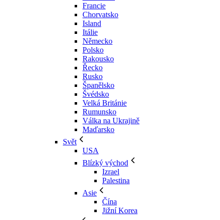
Francie
Chorvatsko
Island
Itálie
Německo
Polsko
Rakousko
Řecko
Rusko
Španělsko
Švédsko
Velká Británie
Rumunsko
Válka na Ukrajině
Maďarsko
Svět
USA
Blízký východ
Izrael
Palestina
Asie
Čína
Jižní Korea