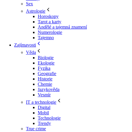
Sex
Astrologie
Horoskopy
Tarot a karty
Andělé a tajemná znamení
Numerologie
Tajemno
Zajímavosti
Věda
Biologie
Ekologie
Fyzika
Geografie
Historie
Chemie
Jazykověda
Vesmír
IT a technologie
Digital
Mobil
Technologie
Trendy
True crime