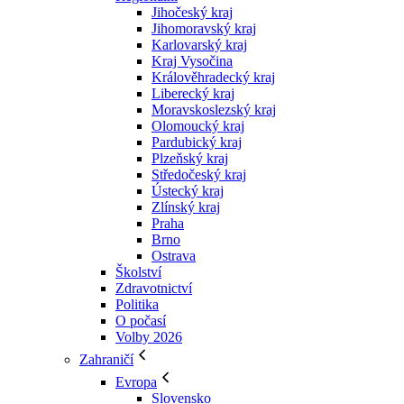
Jihočeský kraj
Jihomoravský kraj
Karlovarský kraj
Kraj Vysočina
Králověhradecký kraj
Liberecký kraj
Moravskoslezský kraj
Olomoucký kraj
Pardubický kraj
Plzeňský kraj
Středočeský kraj
Ústecký kraj
Zlínský kraj
Praha
Brno
Ostrava
Školství
Zdravotnictví
Politika
O počasí
Volby 2026
Zahraničí
Evropa
Slovensko