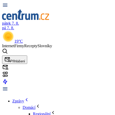
pátek 7. 8.
pá 7. 8.
19°C
Internet
Firmy
Recepty
Slovníky
Přihlášení
Zprávy
Domácí
Regionální