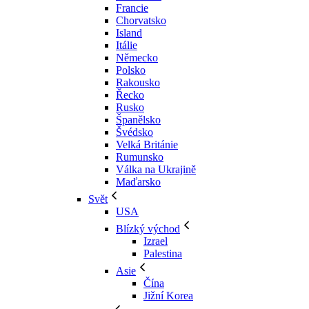
Francie
Chorvatsko
Island
Itálie
Německo
Polsko
Rakousko
Řecko
Rusko
Španělsko
Švédsko
Velká Británie
Rumunsko
Válka na Ukrajině
Maďarsko
Svět
USA
Blízký východ
Izrael
Palestina
Asie
Čína
Jižní Korea