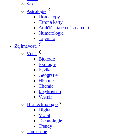
Sex
Astrologie
Horoskopy
Tarot a karty
Andělé a tajemná znamení
Numerologie
Tajemno
Zajímavosti
Věda
Biologie
Ekologie
Fyzika
Geografie
Historie
Chemie
Jazykověda
Vesmír
IT a technologie
Digital
Mobil
Technologie
Trendy
True crime