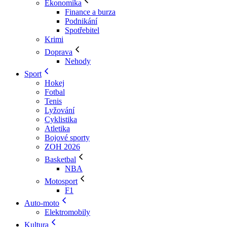
Ekonomika
Finance a burza
Podnikání
Spotřebitel
Krimi
Doprava
Nehody
Sport
Hokej
Fotbal
Tenis
Lyžování
Cyklistika
Atletika
Bojové sporty
ZOH 2026
Basketbal
NBA
Motosport
F1
Auto-moto
Elektromobily
Kultura