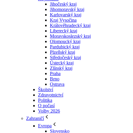
Jihočeský kraj
Jihomoravský kraj
Karlovarský kraj
Kraj Vysočina
Králověhradecký kraj
Liberecký kraj
Moravskoslezský kraj
Olomoucký kraj
Pardubický kraj
Plzeňský kraj
Středočeský kraj
Ústecký kraj
Zlínský kraj
Praha
Brno
Ostrava
Školství
Zdravotnictví
Politika
O počasí
Volby 2026
Zahraničí
Evropa
Slovensko