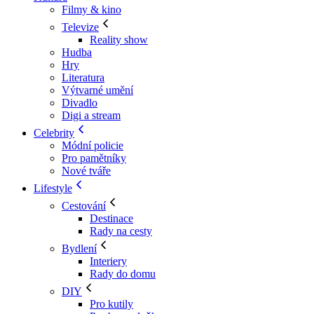
Filmy & kino
Televize
Reality show
Hudba
Hry
Literatura
Výtvarné umění
Divadlo
Digi a stream
Celebrity
Módní policie
Pro pamětníky
Nové tváře
Lifestyle
Cestování
Destinace
Rady na cesty
Bydlení
Interiery
Rady do domu
DIY
Pro kutily