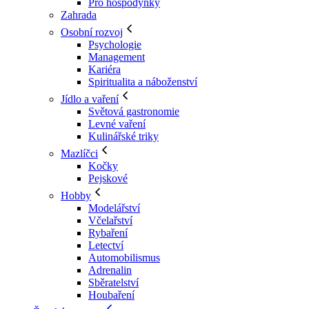
Pro hospodyňky
Zahrada
Osobní rozvoj
Psychologie
Management
Kariéra
Spiritualita a náboženství
Jídlo a vaření
Světová gastronomie
Levné vaření
Kulinářské triky
Mazlíčci
Kočky
Pejskové
Hobby
Modelářství
Včelařství
Rybaření
Letectví
Automobilismus
Adrenalin
Sběratelství
Houbaření