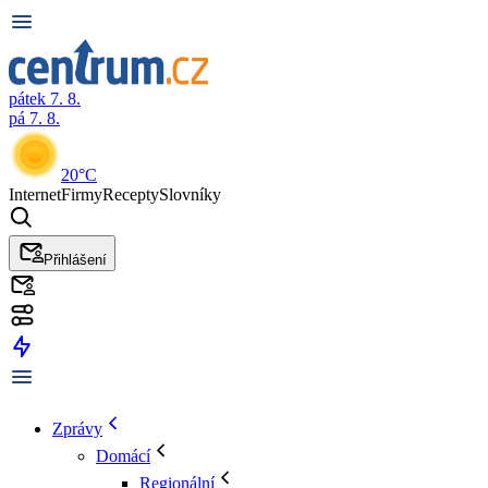
pátek 7. 8.
pá 7. 8.
20°C
Internet
Firmy
Recepty
Slovníky
Přihlášení
Zprávy
Domácí
Regionální