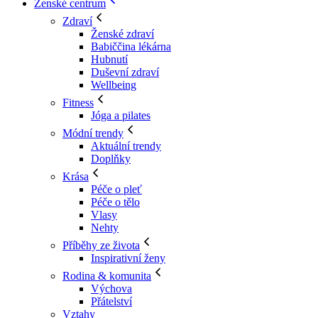
Ženské centrum
Zdraví
Ženské zdraví
Babiččina lékárna
Hubnutí
Duševní zdraví
Wellbeing
Fitness
Jóga a pilates
Módní trendy
Aktuální trendy
Doplňky
Krása
Péče o pleť
Péče o tělo
Vlasy
Nehty
Příběhy ze života
Inspirativní ženy
Rodina & komunita
Výchova
Přátelství
Vztahy