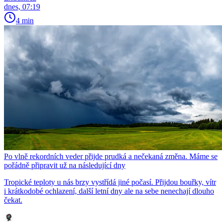
dnes, 07:19
4 min
Po vlně rekordních veder přijde prudká a nečekaná změna. Máme se
pořádně připravit už na následující dny
Tropické teploty u nás brzy vystřídá jiné počasí. Přijdou bouřky, vítr
i krátkodobé ochlazení, další letní dny ale na sebe nenechají dlouho
čekat.