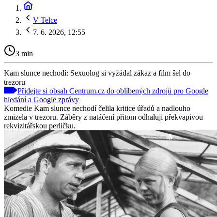
V Telce
7. 6. 2026, 12:55
3 min
Kam slunce nechodí: Sexuolog si vyžádal zákaz a film šel do
trezoru
Přidejte si obsah Centrum.cz do oblíbených zdrojů pro Google
hledání a Google zprávy
Komedie Kam slunce nechodí čelila kritice úřadů a nadlouho
zmizela v trezoru. Záběry z natáčení přitom odhalují překvapivou
rekvizitářskou perličku.