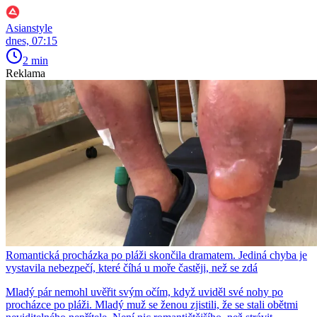
Asianstyle
dnes, 07:15
2 min
Reklama
Romantická procházka po pláži skončila dramatem. Jediná chyba je
vystavila nebezpečí, které číhá u moře častěji, než se zdá
Mladý pár nemohl uvěřit svým očím, když uviděl své nohy po
procházce po pláži. Mladý muž se ženou zjistili, že se stali obětmi