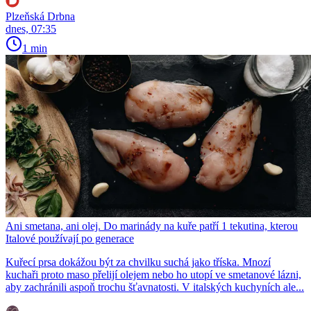
Plzeňská Drbna
dnes, 07:35
1 min
Ani smetana, ani olej. Do marinády na kuře patří 1 tekutina, kterou
Italové používají po generace
Kuřecí prsa dokážou být za chvilku suchá jako tříska. Mnozí
kuchaři proto maso přelijí olejem nebo ho utopí ve smetanové lázni,
aby zachránili aspoň trochu šťavnatosti. V italských kuchyních ale...