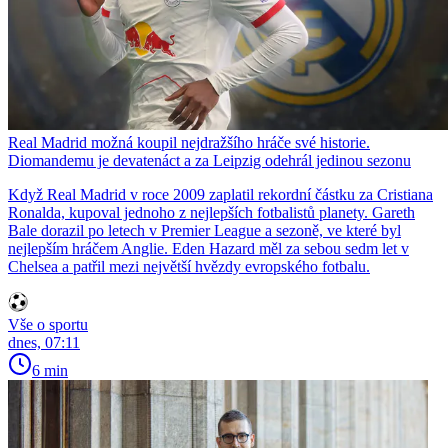
Real Madrid možná koupil nejdražšího hráče své historie.
Diomandemu je devatenáct a za Leipzig odehrál jedinou sezonu
Když Real Madrid v roce 2009 zaplatil rekordní částku za Cristiana
Ronalda, kupoval jednoho z nejlepších fotbalistů planety. Gareth
Bale dorazil po letech v Premier League a sezoně, ve které byl
nejlepším hráčem Anglie. Eden Hazard měl za sebou sedm let v
Chelsea a patřil mezi největší hvězdy evropského fotbalu.
Vše o sportu
dnes, 07:11
6 min