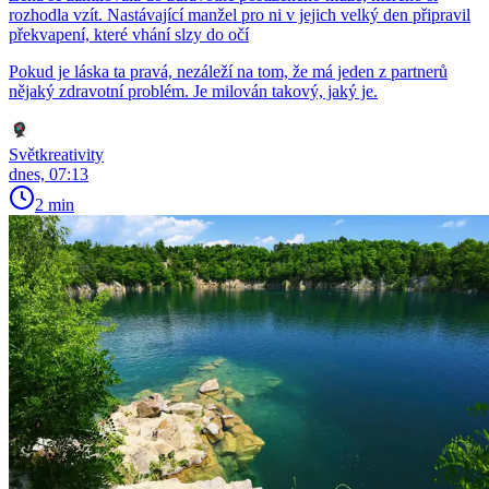
rozhodla vzít. Nastávající manžel pro ni v jejich velký den připravil
překvapení, které vhání slzy do očí
Pokud je láska ta pravá, nezáleží na tom, že má jeden z partnerů
nějaký zdravotní problém. Je milován takový, jaký je.
Světkreativity
dnes, 07:13
2 min