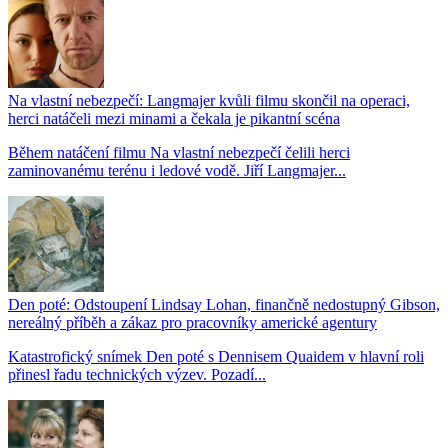
Na vlastní nebezpečí: Langmajer kvůli filmu skončil na operaci,
herci natáčeli mezi minami a čekala je pikantní scéna
Během natáčení filmu Na vlastní nebezpečí čelili herci
zaminovanému terénu i ledové vodě. Jiří Langmajer...
Den poté: Odstoupení Lindsay Lohan, finančně nedostupný Gibson,
nereálný příběh a zákaz pro pracovníky americké agentury
Katastrofický snímek Den poté s Dennisem Quaidem v hlavní roli
přinesl řadu technických výzev. Pozadí...