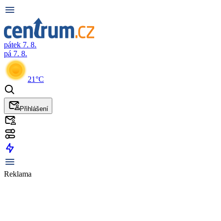
pátek 7. 8.
pá 7. 8.
21°C
Přihlášení
Reklama