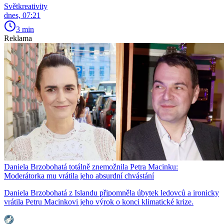
Světkreativity
dnes, 07:21
3 min
Reklama
Daniela Brzobohatá totálně znemožnila Petra Macinku:
Moderátorka mu vrátila jeho absurdní chvástání
Daniela Brzobohatá z Islandu připomněla úbytek ledovců a ironicky
vrátila Petru Macinkovi jeho výrok o konci klimatické krize.