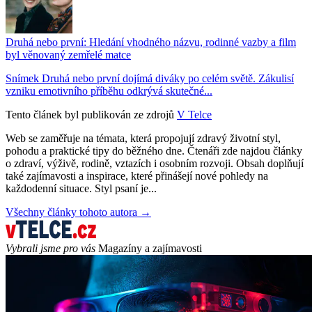
Druhá nebo první: Hledání vhodného názvu, rodinné vazby a film
byl věnovaný zemřelé matce
Snímek Druhá nebo první dojímá diváky po celém světě. Zákulisí
vzniku emotivního příběhu odkrývá skutečné...
Tento článek byl publikován ze zdrojů
V Telce
Web se zaměřuje na témata, která propojují zdravý životní styl,
pohodu a praktické tipy do běžného dne. Čtenáři zde najdou články
o zdraví, výživě, rodině, vztazích i osobním rozvoji. Obsah doplňují
také zajímavosti a inspirace, které přinášejí nové pohledy na
každodenní situace. Styl psaní je...
Všechny články tohoto autora →
Vybrali jsme pro vás
Magazíny a zajímavosti