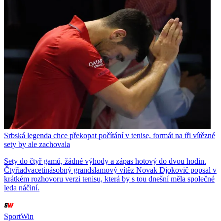
Srbská legenda chce překopat počítání v tenise, formát na tři vítězné
sety by ale zachovala
Sety do čtyř gamů, žádné výhody a zápas hotový do dvou hodin.
Čtyřiadvacetinásobný grandslamový vítěz Novak Djokovič popsal v
krátkém rozhovoru verzi tenisu, která by s tou dnešní měla společné
leda náčiní.
SportWin