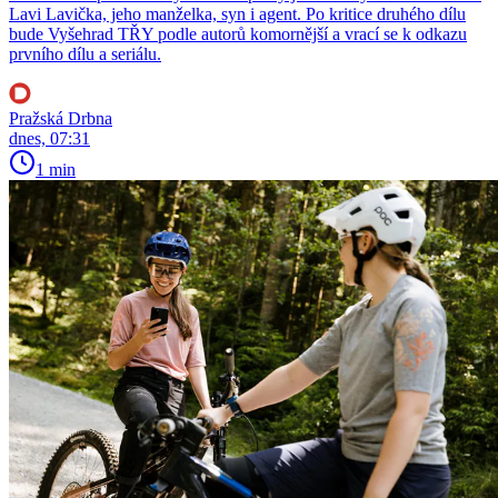
Lavi Lavička, jeho manželka, syn i agent. Po kritice druhého dílu
bude Vyšehrad TŘY podle autorů komornější a vrací se k odkazu
prvního dílu a seriálu.
Pražská Drbna
dnes, 07:31
1 min