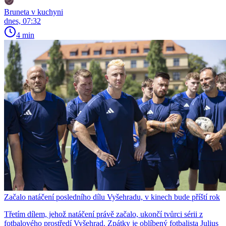
Bruneta v kuchyni
dnes, 07:32
4 min
Začalo natáčení posledního dílu Vyšehradu, v kinech bude příští rok
Třetím dílem, jehož natáčení právě začalo, ukončí tvůrci sérii z
fotbalového prostředí Vyšehrad. Zpátky je oblíbený fotbalista Julius