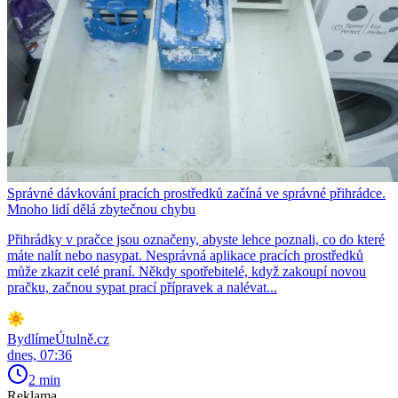
Správné dávkování pracích prostředků začíná ve správné přihrádce.
Mnoho lidí dělá zbytečnou chybu
Přihrádky v pračce jsou označeny, abyste lehce poznali, co do které
máte nalít nebo nasypat. Nesprávná aplikace pracích prostředků
může zkazit celé praní. Někdy spotřebitelé, když zakoupí novou
pračku, začnou sypat prací přípravek a nalévat...
BydlímeÚtulně.cz
dnes, 07:36
2 min
Reklama