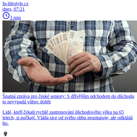
In-lifestyle.cz
dnes, 07:21
3 min
Špatná zpráva pro české seniory: S dřívějším odchodem do důchodu
to nevypadá vůbec dobře
Lidé, kteří čekali rychlé zastropování důchodového věku na 65
letech, si počkají. Vláda sice od svého slibu neustupuje, ale odkládá
ho.