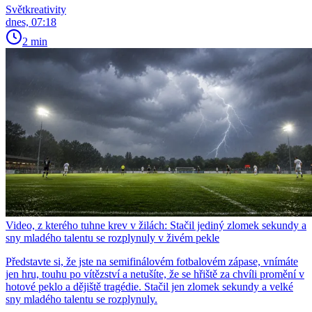
Světkreativity
dnes, 07:18
2 min
Video, z kterého tuhne krev v žilách: Stačil jediný zlomek sekundy a
sny mladého talentu se rozplynuly v živém pekle
Představte si, že jste na semifinálovém fotbalovém zápase, vnímáte
jen hru, touhu po vítězství a netušíte, že se hřiště za chvíli promění v
hotové peklo a dějiště tragédie. Stačil jen zlomek sekundy a velké
sny mladého talentu se rozplynuly.