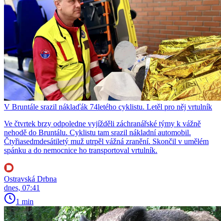
V Bruntále srazil náklaďák 74letého cyklistu. Letěl pro něj vrtulník
Ve čtvrtek brzy odpoledne vyjížděli záchranářské týmy k vážně
nehodě do Bruntálu. Cyklistu tam srazil nákladní automobil.
Čtyřiasedmdesátiletý muž utrpěl vážná zranění. Skončil v umělém
spánku a do nemocnice ho transportoval vrtulník.
Ostravská Drbna
dnes, 07:41
1 min