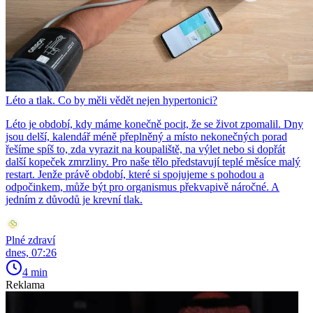
Léto a tlak. Co by měli vědět nejen hypertonici?
Léto je období, kdy máme konečně pocit, že se život zpomalil. Dny
jsou delší, kalendář méně přeplněný a místo nekonečných porad
řešíme spíš to, zda vyrazit na koupaliště, na výlet nebo si dopřát
další kopeček zmrzliny. Pro naše tělo představují teplé měsíce malý
restart. Jenže právě období, které si spojujeme s pohodou a
odpočinkem, může být pro organismus překvapivě náročné. A
jedním z důvodů je krevní tlak.
Plné zdraví
dnes, 07:26
4 min
Reklama