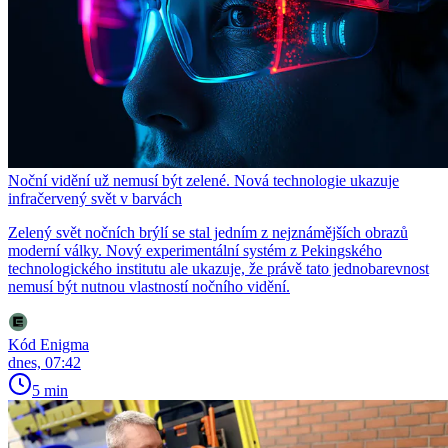
Noční vidění už nemusí být zelené. Nová technologie ukazuje
infračervený svět v barvách
Zelený svět nočních brýlí se stal jedním z nejznámějších obrazů
moderní války. Nový experimentální systém z Pekingského
technologického institutu ale ukazuje, že právě tato jednobarevnost
nemusí být nutnou vlastností nočního vidění.
Kód Enigma
dnes, 07:42
5 min