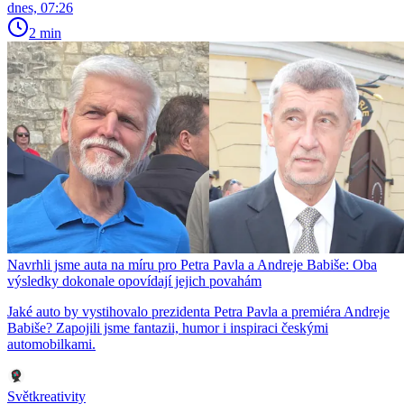
dnes, 07:26
2 min
Navrhli jsme auta na míru pro Petra Pavla a Andreje Babiše: Oba
výsledky dokonale opovídají jejich povahám
Jaké auto by vystihovalo prezidenta Petra Pavla a premiéra Andreje
Babiše? Zapojili jsme fantazii, humor i inspiraci českými
automobilkami.
Světkreativity