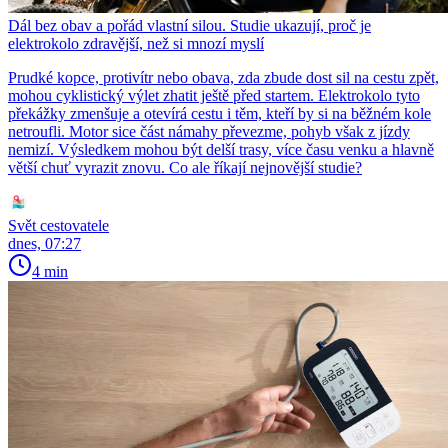
Dál bez obav a pořád vlastní silou. Studie ukazují, proč je
elektrokolo zdravější, než si mnozí myslí
Prudké kopce, protivítr nebo obava, zda zbude dost sil na cestu zpět,
mohou cyklistický výlet zhatit ještě před startem. Elektrokolo tyto
překážky zmenšuje a otevírá cestu i těm, kteří by si na běžném kole
netroufli. Motor sice část námahy převezme, pohyb však z jízdy
nemizí. Výsledkem mohou být delší trasy, více času venku a hlavně
větší chuť vyrazit znovu. Co ale říkají nejnovější studie?
Svět cestovatele
dnes, 07:27
4 min