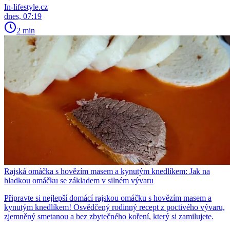
In-lifestyle.cz
dnes, 07:19
2 min
Rajská omáčka s hovězím masem a kynutým knedlíkem: Jak na
hladkou omáčku se základem v silném vývaru
Připravte si nejlepší domácí rajskou omáčku s hovězím masem a
kynutým knedlíkem! Osvědčený rodinný recept z poctivého vývaru,
zjemněný smetanou a bez zbytečného koření, který si zamilujete.