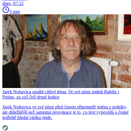
dnes, 07:22
3 min
Jarek Nohavica zasáhl citlivé téma: Ve své písni zmínil Babiše i
Putina, za což čelí drsné kritice
Jarek Nohavica ve své písni před časem připomněl jména z politiky,
ale důležitější než samotná provokace je to, co text vypovídá o české
potřebě hledat viníka jinde.