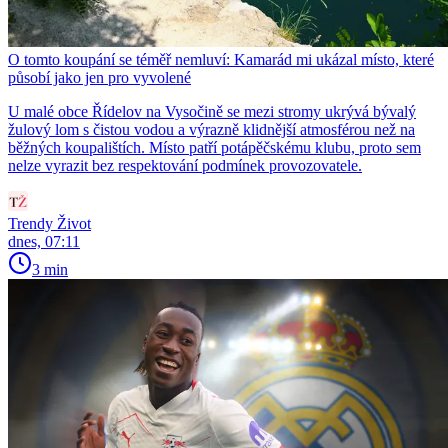
O tomto koupání se téměř nemluví: Kamarád mi ukázal místo, které
působí jako jen pro vyvolené
U malé obce Řídelov na Vysočině se mezi stromy ukrývá bývalý
žulový lom s čistou vodou a výrazně klidnější atmosférou než na
běžných koupalištích. Místo patří potápěčskému klubu, proto sem
nelze vyrazit bez respektování podmínek provozovatele.
Trendy Život
dnes, 07:11
3 min