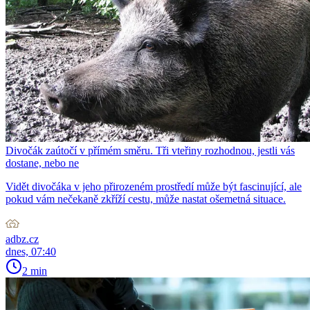
Divočák zaútočí v přímém směru. Tři vteřiny rozhodnou, jestli vás
dostane, nebo ne
Vidět divočáka v jeho přirozeném prostředí může být fascinující, ale
pokud vám nečekaně zkříží cestu, může nastat ošemetná situace.
adbz.cz
dnes, 07:40
2 min