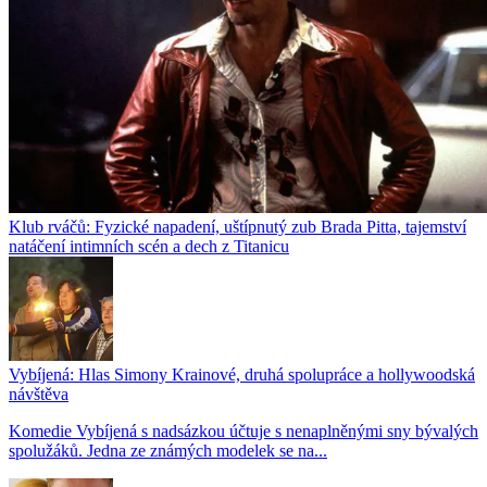
Klub rváčů: Fyzické napadení, uštípnutý zub Brada Pitta, tajemství
natáčení intimních scén a dech z Titanicu
Vybíjená: Hlas Simony Krainové, druhá spolupráce a hollywoodská
návštěva
Komedie Vybíjená s nadsázkou účtuje s nenaplněnými sny bývalých
spolužáků. Jedna ze známých modelek se na...