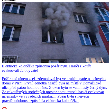
Elektrická koloběžka způsobila požár bytu. Hasiči z kouře
evakuovali 22 obyvatel
Požár nad ránem zcela zdemoloval byt ve druhém patře panelového
domu v Plzni. První jednotka hasičů byla na místě v Domažlické
ulici před pátou hodinou ráno. Z oken bytu se valil hustý černý dým.
Ze zakouřených společných prostor domu museli hasiči evakuovat
nájemníky ve vyváděcích maskách. Požár bytu s největší
pravděpodobností způsobila elektrická koloběžka.