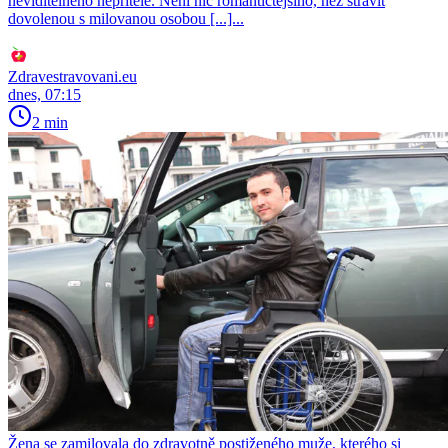
neviditelného nepřítele. Není nic romantičtějšího, než strávit
dovolenou s milovanou osobou [...]...
Zdravestravovani.eu
dnes, 07:15
2 min
Žena se zamilovala do zdravotně postiženého muže, kterého si