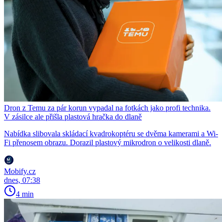
Dron z Temu za pár korun vypadal na fotkách jako profi technika.
V zásilce ale přišla plastová hračka do dlaně
Nabídka slibovala skládací kvadrokoptéru se dvěma kamerami a Wi-
Fi přenosem obrazu. Dorazil plastový mikrodron o velikosti dlaně.
Mobify.cz
dnes, 07:38
4 min