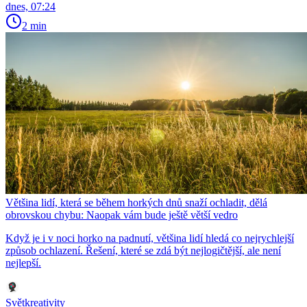
dnes, 07:24
2 min
Většina lidí, která se během horkých dnů snaží ochladit, dělá
obrovskou chybu: Naopak vám bude ještě větší vedro
Když je i v noci horko na padnutí, většina lidí hledá co nejrychlejší
způsob ochlazení. Řešení, které se zdá být nejlogičtější, ale není
nejlepší.
Světkreativity