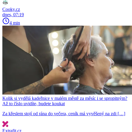
Cooky.cz
dnes, 07:19
4 min
Kolik si vydělá kadeřnice v malém městě za měsíc i se spropitným?
Až to číslo uvidíte, budete koukat
Za křeslem stojí od rána do večera, ceník má vyvěšený na zdi […]
Extrafit.cz