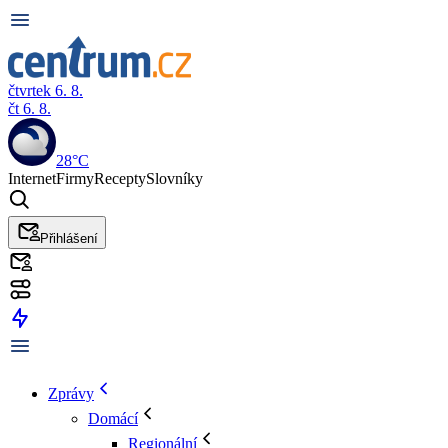
čtvrtek 6. 8.
čt 6. 8.
28°C
Internet
Firmy
Recepty
Slovníky
Přihlášení
Zprávy
Domácí
Regionální