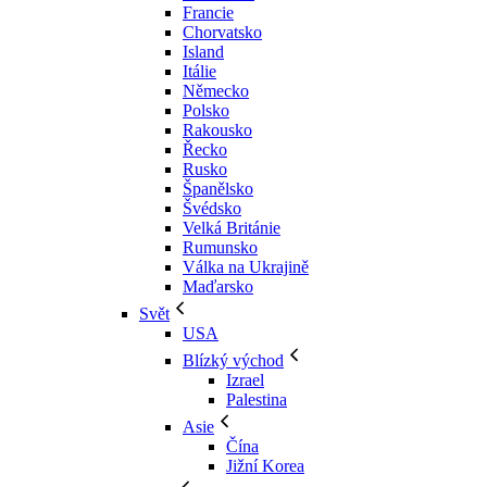
Francie
Chorvatsko
Island
Itálie
Německo
Polsko
Rakousko
Řecko
Rusko
Španělsko
Švédsko
Velká Británie
Rumunsko
Válka na Ukrajině
Maďarsko
Svět
USA
Blízký východ
Izrael
Palestina
Asie
Čína
Jižní Korea