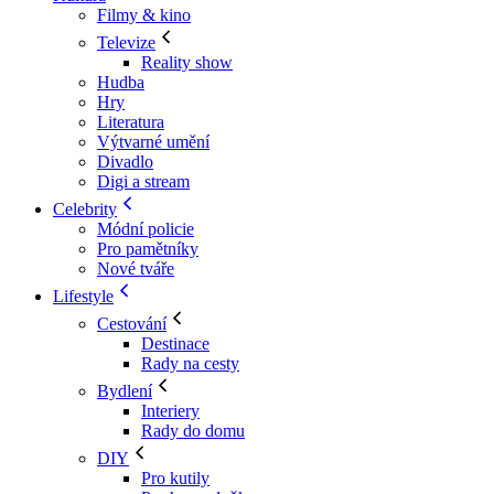
Filmy & kino
Televize
Reality show
Hudba
Hry
Literatura
Výtvarné umění
Divadlo
Digi a stream
Celebrity
Módní policie
Pro pamětníky
Nové tváře
Lifestyle
Cestování
Destinace
Rady na cesty
Bydlení
Interiery
Rady do domu
DIY
Pro kutily