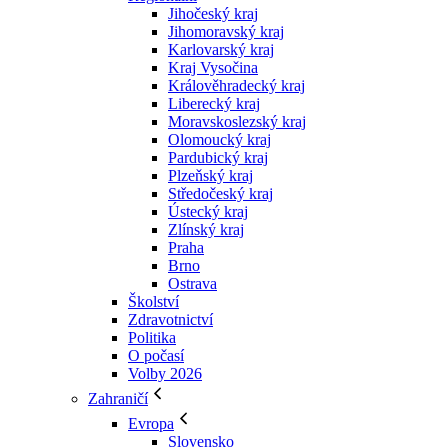
Jihočeský kraj
Jihomoravský kraj
Karlovarský kraj
Kraj Vysočina
Králověhradecký kraj
Liberecký kraj
Moravskoslezský kraj
Olomoucký kraj
Pardubický kraj
Plzeňský kraj
Středočeský kraj
Ústecký kraj
Zlínský kraj
Praha
Brno
Ostrava
Školství
Zdravotnictví
Politika
O počasí
Volby 2026
Zahraničí
Evropa
Slovensko