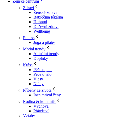
Ženské centrum
Zdraví
Ženské zdraví
Babiččina lékárna
Hubnutí
Duševní zdraví
Wellbeing
Fitness
Jóga a pilates
Módní trendy
Aktuální trendy
Doplňky
Krása
Péče o pleť
Péče o tělo
Vlasy
Nehty
Příběhy ze života
Inspirativní ženy
Rodina & komunita
Výchova
Přátelství
Vztahy