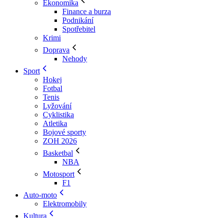
Ekonomika
Finance a burza
Podnikání
Spotřebitel
Krimi
Doprava
Nehody
Sport
Hokej
Fotbal
Tenis
Lyžování
Cyklistika
Atletika
Bojové sporty
ZOH 2026
Basketbal
NBA
Motosport
F1
Auto-moto
Elektromobily
Kultura