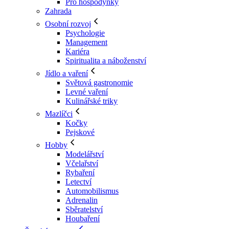
Pro hospodyňky
Zahrada
Osobní rozvoj
Psychologie
Management
Kariéra
Spiritualita a náboženství
Jídlo a vaření
Světová gastronomie
Levné vaření
Kulinářské triky
Mazlíčci
Kočky
Pejskové
Hobby
Modelářství
Včelařství
Rybaření
Letectví
Automobilismus
Adrenalin
Sběratelství
Houbaření