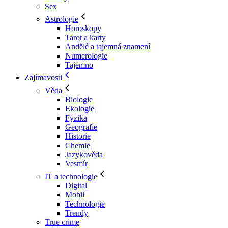
Sex
Astrologie
Horoskopy
Tarot a karty
Andělé a tajemná znamení
Numerologie
Tajemno
Zajímavosti
Věda
Biologie
Ekologie
Fyzika
Geografie
Historie
Chemie
Jazykověda
Vesmír
IT a technologie
Digital
Mobil
Technologie
Trendy
True crime