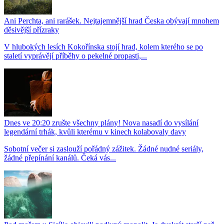
Ani Perchta, ani rarášek. Nejtajemnější hrad Česka obývají mnohem
děsivější přízraky
V hlubokých lesích Kokořínska stojí hrad, kolem kterého se po
staletí vyprávějí příběhy o pekelné propasti,...
Dnes ve 20:20 zrušte všechny plány! Nova nasadí do vysílání
legendární trhák, kvůli kterému v kinech kolabovaly davy
Sobotní večer si zaslouží pořádný zážitek. Žádné nudné seriály,
žádné přepínání kanálů. Čeká vás...