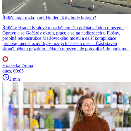
Řidiče trápí rozkopaný Hradec. Kdy bude hotovo?
Řidiči v Hradci Králové musí během léta počítat s řadou omezení.
Opravuje se Gočárův okruh, pracuje se na nadjezdech u Flošny,
probíhá rekonstrukce Malšovického mostu a další komplikace
přidávají menší uzavírky v různých částech města. Část staveb
skončí během prázdnin, některá omezení ale potrvají až do podzimu.
Hradecká Drbna
dnes, 09:05
2 min