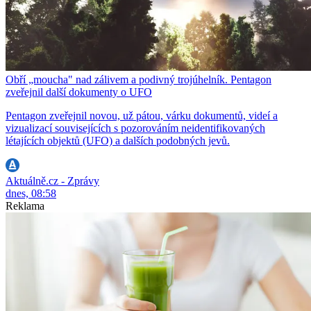
Obří „moucha" nad zálivem a podivný trojúhelník. Pentagon
zveřejnil další dokumenty o UFO
Pentagon zveřejnil novou, už pátou, várku dokumentů, videí a
vizualizací souvisejících s pozorováním neidentifikovaných
létajících objektů (UFO) a dalších podobných jevů.
Aktuálně.cz - Zprávy
dnes, 08:58
Reklama