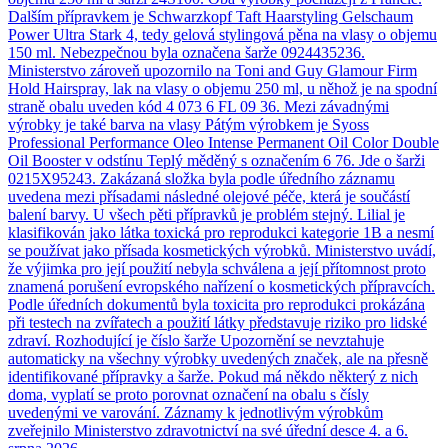
Dalším přípravkem je Schwarzkopf Taft Haarstyling Gelschaum
Power Ultra Stark 4, tedy gelová stylingová pěna na vlasy o objemu
150 ml. Nebezpečnou byla označena šarže 0924435236.
Ministerstvo zároveň upozornilo na Toni and Guy Glamour Firm
Hold Hairspray, lak na vlasy o objemu 250 ml, u něhož je na spodní
straně obalu uveden kód 4 073 6 FL 09 36. Mezi závadnými
výrobky je také barva na vlasy Pátým výrobkem je Syoss
Professional Performance Oleo Intense Permanent Oil Color Double
Oil Booster v odstínu Teplý měděný s označením 6 76. Jde o šarži
0215X95243. Zakázaná složka byla podle úředního záznamu
uvedena mezi přísadami následné olejové péče, která je součástí
balení barvy. U všech pěti přípravků je problém stejný. Lilial je
klasifikován jako látka toxická pro reprodukci kategorie 1B a nesmí
se používat jako přísada kosmetických výrobků. Ministerstvo uvádí,
že výjimka pro její použití nebyla schválena a její přítomnost proto
znamená porušení evropského nařízení o kosmetických přípravcích.
Podle úředních dokumentů byla toxicita pro reprodukci prokázána
při testech na zvířatech a použití látky představuje riziko pro lidské
zdraví. Rozhodující je číslo šarže Upozornění se nevztahuje
automaticky na všechny výrobky uvedených značek, ale na přesně
identifikované přípravky a šarže. Pokud má někdo některý z nich
doma, vyplatí se proto porovnat označení na obalu s čísly
uvedenými ve varování. Záznamy k jednotlivým výrobkům
zveřejnilo Ministerstvo zdravotnictví na své úřední desce 4. a 6.