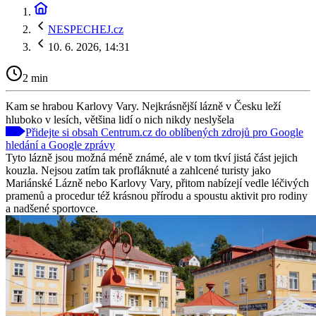
NESPECHEJ.cz
10. 6. 2026, 14:31
2 min
Kam se hrabou Karlovy Vary. Nejkrásnější lázně v Česku leží
hluboko v lesích, většina lidí o nich nikdy neslyšela
Přidejte si obsah Centrum.cz do oblíbených zdrojů pro Google
hledání a Google zprávy
Tyto lázně jsou možná méně známé, ale v tom tkví jistá část jejich
kouzla. Nejsou zatím tak profláknuté a zahlcené turisty jako
Mariánské Lázně nebo Karlovy Vary, přitom nabízejí vedle léčivých
pramenů a procedur též krásnou přírodu a spoustu aktivit pro rodiny
a nadšené sportovce.