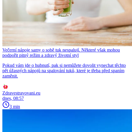
Večerní nápoje samy o sobě tuk nespalují. Některé však mohou
podpořit pitný režim a zdravý životní styl
Pokud vám jde o hubnutí, pak si nemůžete dovolit vynechat těchto
pět úžasných nápojů na spalování tuků, které je třeba před spaním
zaměnit.
Zdravestravovani.eu
dnes, 08:57
3 min