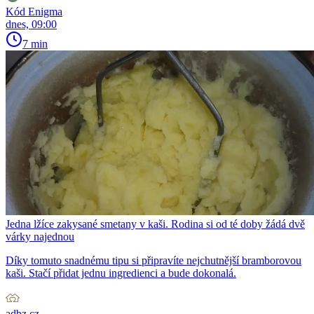
Kód Enigma
dnes, 09:00
7 min
Jedna lžíce zakysané smetany v kaši. Rodina si od té doby žádá dvě
várky najednou
Díky tomuto snadnému tipu si připravíte nejchutnější bramborovou
kaši. Stačí přidat jednu ingredienci a bude dokonalá.
adbz.cz