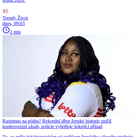
srpna 2026.
Trendy Život
dnes, 09:03
2 min
Rasismus na pódiu? Rekordní dřep ženské historie zničil
kontroverzní zásah, policie vyšetřuje šokující případ
To, co mělo být historickým okamžikem ženského silového trojboje,