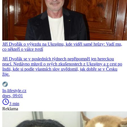
Jiří Dvořák o výjezdu na Ukrajinu, kde viděl samé hrůzy: Vadí mu,
co někteří o válce tvrdí
Jiří Dvořák se v posledních týdnech nepřipomněl jen hereckou
prací. Nedávno mluvil o svých zkušenostech z Ukrajiny a z cest po
Indii, kde si podle vlastních slov uvědomil, jak dobře se v Česku
žije.
In-lifestyle.cz
dnes, 09:01
3 min
Reklama