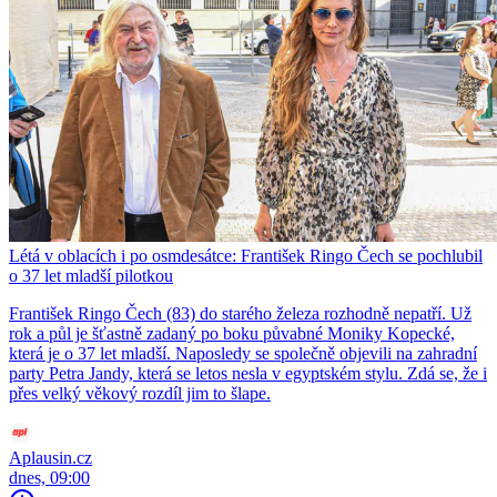
Létá v oblacích i po osmdesátce: František Ringo Čech se pochlubil
o 37 let mladší pilotkou
František Ringo Čech (83) do starého železa rozhodně nepatří. Už
rok a půl je šťastně zadaný po boku půvabné Moniky Kopecké,
která je o 37 let mladší. Naposledy se společně objevili na zahradní
party Petra Jandy, která se letos nesla v egyptském stylu. Zdá se, že i
přes velký věkový rozdíl jim to šlape.
Aplausin.cz
dnes, 09:00