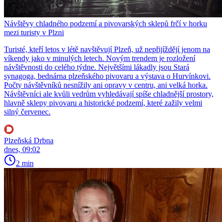
Návštěvy chladného podzemí a pivovarských sklepů frčí v horku
mezi turisty v Plzni
Turisté, kteří letos v létě navštěvují Plzeň, už nepřijíždějí jenom na
víkendy jako v minulých letech. Novým trendem je rozložení
návštěvnosti do celého týdne. Největšími lákadly jsou Stará
synagoga, bednárna plzeňského pivovaru a výstava o Hurvínkovi.
Počty návštěvníků nesnížily ani opravy v centru, ani velká horka.
Návštěvníci ale kvůli vedrům vyhledávají spíše chladnější prostory,
hlavně sklepy pivovaru a historické podzemí, které zažily velmi
silný červenec.
Plzeňská Drbna
dnes, 09:02
2 min