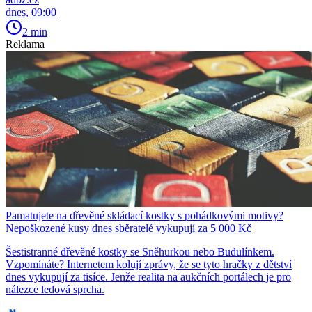
dnes, 09:00
2 min
Reklama
Pamatujete na dřevěné skládací kostky s pohádkovými motivy?
Nepoškozené kusy dnes sběratelé vykupují za 5 000 Kč
Šestistranné dřevěné kostky se Sněhurkou nebo Budulínkem.
Vzpomínáte? Internetem kolují zprávy, že se tyto hračky z dětství
dnes vykupují za tisíce. Jenže realita na aukčních portálech je pro
nálezce ledová sprcha.