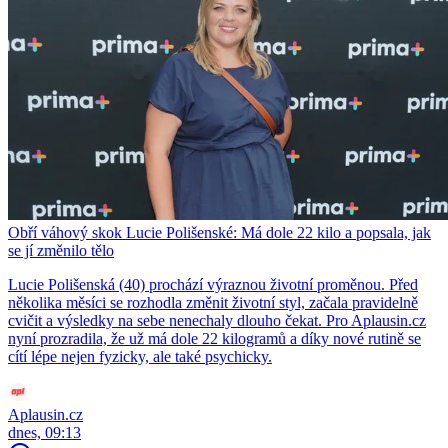
Obří váhový skok Lucie Polišenské: Má dole 22 kilo a popsala, jak
se jí změnilo tělo
Lucie Polišenská (40) prochází výraznou životní proměnou. Před
několika měsíci se rozhodla změnit životní styl, začala pravidelně
cvičit a výsledky na sebe nenechaly dlouho čekat. Pro Aplausin.cz
nyní prozradila, že už má dole 22 kilogramů a díky nové rutině se
cítí lépe nejen fyzicky, ale také psychicky.
Aplausin.cz
dnes, 09:13