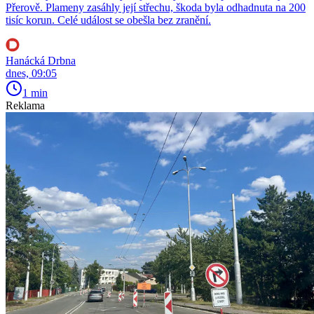
Přerově. Plameny zasáhly její střechu, škoda byla odhadnuta na 200
tisíc korun. Celé událost se obešla bez zranění.
Hanácká Drbna
dnes, 09:05
1 min
Reklama