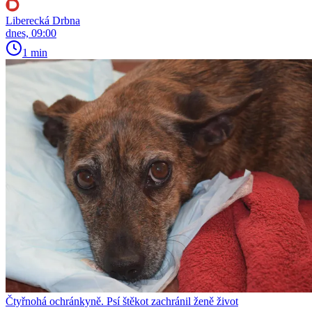
Liberecká Drbna
dnes, 09:00
1 min
Čtyřnohá ochránkyně. Psí štěkot zachránil ženě život