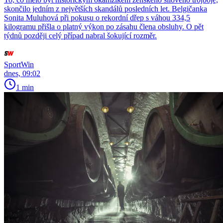
skončilo jedním z největších skandálů posledních let. Belgičanka
Sonita Muluhová při pokusu o rekordní dřep s váhou 334,5
kilogramu přišla o platný výkon po zásahu člena obsluhy. O pět
týdnů později celý případ nabral šokující rozměr.
SportWin
dnes, 09:02
1 min