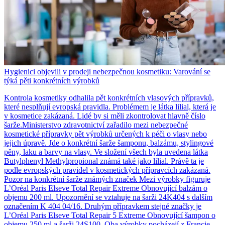
Hygienici objevili v prodeji nebezpečnou kosmetiku: Varování se
týká pěti konkrétních výrobků
Kontrola kosmetiky odhalila pět konkrétních vlasových přípravků,
které nesplňují evropská pravidla. Problémem je látka lilial, která je
v kosmetice zakázaná. Lidé by si měli zkontrolovat hlavně číslo
šarže.Ministerstvo zdravotnictví zařadilo mezi nebezpečné
kosmetické přípravky pět výrobků určených k péči o vlasy nebo
jejich úpravě. Jde o konkrétní šarže šamponu, balzámu, stylingové
pěny, laku a barvy na vlasy. Ve složení všech byla uvedena látka
Butylphenyl Methylpropional známá také jako lilial. Právě ta je
podle evropských pravidel v kosmetických přípravcích zakázaná.
Pozor na konkrétní šarže známých značek Mezi výrobky figuruje
L’Oréal Paris Elseve Total Repair Extreme Obnovující balzám o
objemu 200 ml. Upozornění se vztahuje na šarži 24K404 s dalším
označením K 404 04/16. Druhým přípravkem stejné značky je
L’Oréal Paris Elseve Total Repair 5 Extreme Obnovující šampon o
objemu 250 ml a šarži 24S100. Oba výrobky pocházejí z Francie.