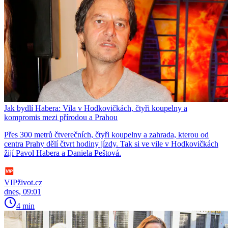
Jak bydlí Habera: Vila v Hodkovičkách, čtyři koupelny a
kompromis mezi přírodou a Prahou
Přes 300 metrů čtverečních, čtyři koupelny a zahrada, kterou od
centra Prahy dělí čtvrt hodiny jízdy. Tak si ve vile v Hodkovičkách
žijí Pavol Habera a Daniela Peštová.
VIPživot.cz
dnes, 09:01
4 min