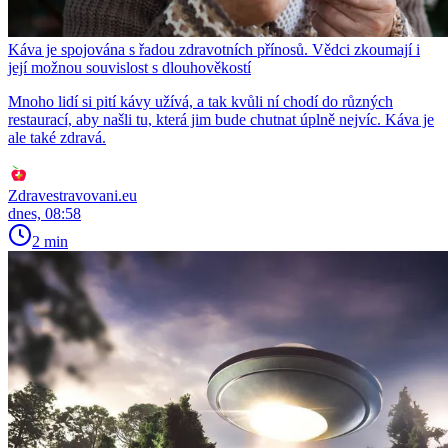
Káva je spojována s řadou zdravotních přínosů. Vědci zkoumají i
její možnou souvislost s dlouhověkostí
Mnoho lidí si pití kávy užívá, a tak kvůli ní chodí do různých
restaurací, aby našli tu, která jim bude chutnat úplně nejvíc. Káva je
ale také zdravá.
Zdravestravovani.eu
dnes, 08:58
2 min