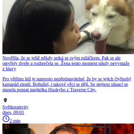
Nevěřila, že se ještě někdy setká se svým miláčkem. Pak se ale
otevřely dveře a rozbrečela se. Žena tento moment nikdy nevymaže
z hlavy
Pro většinu lidí je naprosto nepředstavitelné, že by se jejich čtyřnohý
kamarád ztratil. Bohužel, i takové věci se dějí. Se stejnou situací se
musela poprat majitelka Huskyho z Traverse City.
Světkreativity
dnes, 09:01
2 min