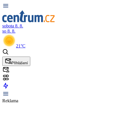
sobota 8. 8.
so 8. 8.
21°C
Přihlášení
Reklama