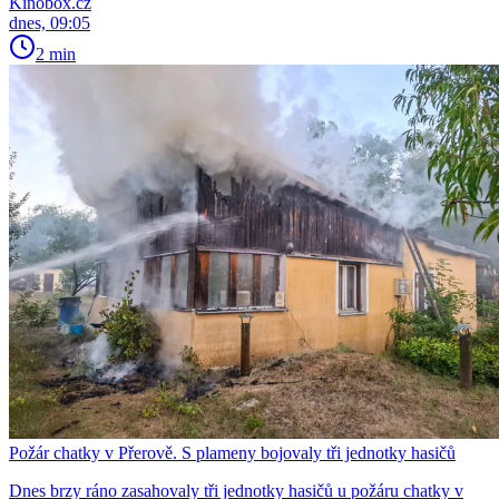
Kinobox.cz
dnes, 09:05
2 min
Požár chatky v Přerově. S plameny bojovaly tři jednotky hasičů
Dnes brzy ráno zasahovaly tři jednotky hasičů u požáru chatky v