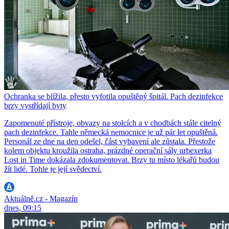
Ochranka se blížila, přesto vyfotila opuštěný špitál. Pach dezinfekce
brzy vystřídají byty
Zapomenuté přístroje, obvazy na stolcích a v chodbách stále citelný
pach dezinfekce. Tahle německá nemocnice je už pár let opuštěná.
Personál ze dne na den odešel, část vybavení ale zůstala. Přestože
kolem objektu kroužila ostraha, prázdné operační sály urbexerka
Lost in Time dokázala zdokumentovat. Brzy tu místo lékařů budou
žít lidé. Tohle je její svědectví.
Aktuálně.cz - Magazín
dnes, 09:15