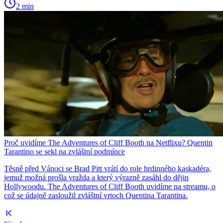
2 min
Proč uvidíme The Adventures of Cliff Booth na Netflixu? Quentin
Tarantino se sekl na zvláštní podmínce
Těsně před Vánoci se Brad Pitt vrátí do role hrdinného kaskadéra,
jemuž možná prošla vražda a který výrazně zasáhl do dějin
Hollywoodu. The Adventures of Cliff Booth uvidíme na streamu, o
což se údajně zasloužil zvláštní vrtoch Quentina Tarantina.