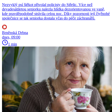
Nezvyklý psí štěkot přivolal policisty do Střelic. Více než
devadesátiletou seniorku nalezla hlídka dezorientovanou ve vaně,
kde pravděpodobně strávila celou noc. Díky pozornosti její čtyřnohé
společnice se tak seniorka dostala včas do péče záchranářů.
Brněnská Drbna
dnes, 09:00
1 min