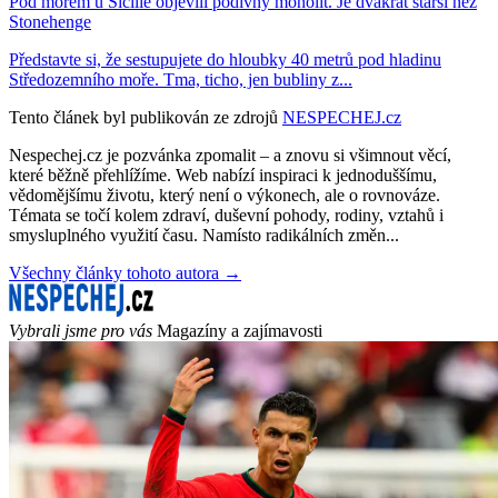
Pod mořem u Sicílie objevili podivný monolit. Je dvakrát starší než
Stonehenge
Představte si, že sestupujete do hloubky 40 metrů pod hladinu
Středozemního moře. Tma, ticho, jen bubliny z...
Tento článek byl publikován ze zdrojů
NESPECHEJ.cz
Nespechej.cz je pozvánka zpomalit – a znovu si všimnout věcí,
které běžně přehlížíme. Web nabízí inspiraci k jednoduššímu,
vědomějšímu životu, který není o výkonech, ale o rovnováze.
Témata se točí kolem zdraví, duševní pohody, rodiny, vztahů i
smysluplného využití času. Namísto radikálních změn...
Všechny články tohoto autora →
Vybrali jsme pro vás
Magazíny a zajímavosti