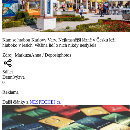
Kam se hrabou Karlovy Vary. Nejkrásnější lázně v Česku leží
hluboko v lesích, většina lidí o nich nikdy neslyšela
Zdroj
:
MarkuzaAnna / Depositphotos
Sdílet
Denní
výzva
0
Reklama
Další články z
NESPECHEJ.cz