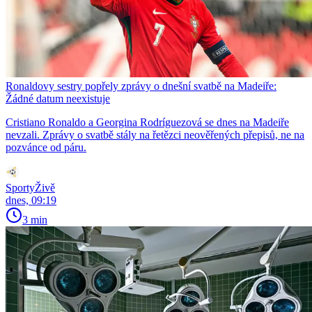
Ronaldovy sestry popřely zprávy o dnešní svatbě na Madeiře:
Žádné datum neexistuje
Cristiano Ronaldo a Georgina Rodríguezová se dnes na Madeiře
nevzali. Zprávy o svatbě stály na řetězci neověřených přepisů, ne na
pozvánce od páru.
SportyŽivě
dnes, 09:19
3 min