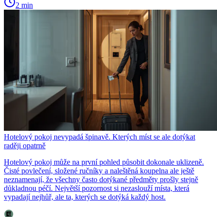
2 min
Hotelový pokoj nevypadá špinavě. Kterých míst se ale dotýkat
raději opatrně
Hotelový pokoj může na první pohled působit dokonale uklizeně.
Čisté povlečení, složené ručníky a naleštěná koupelna ale ještě
neznamenají, že všechny často dotýkané předměty prošly stejně
důkladnou péčí. Největší pozornost si nezaslouží místa, která
vypadají nejhůř, ale ta, kterých se dotýká každý host.