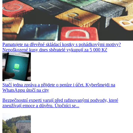
Pamatujete na dřevěné skládací kostky s pohádkovými motivy?
Nepoškozené kusy dnes sběratelé vykupují za 5 000 Kč
Stačí jedna zpráva a přijdete o peníze i účet. Kyberšmejdi na
WhatsAppu útočí na city
Bezpečnostní experti varují před rafinovanými podvody, které
zneužívají emoce a důvěru. Útočníci se...