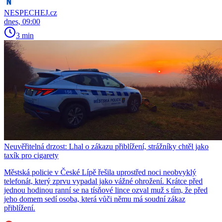
NESPECHEJ.cz
dnes, 09:00
3 min
Neuvěřitelná drzost: Lhal o zákazu přiblížení, strážníky chtěl jako
taxík pro cigarety
Městská policie v České Lípě řešila uprostřed noci neobvyklý
telefonát, který zprvu vypadal jako vážné ohrožení. Krátce před
jednou hodinou ranní se na tísňové lince ozval muž s tím, že před
jeho domem sedí osoba, která vůči němu má soudní zákaz
přiblížení.