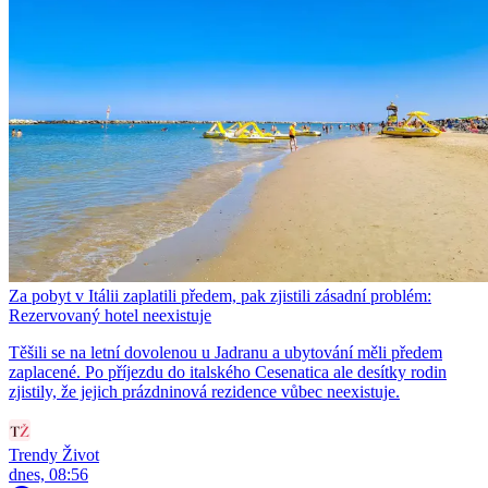
Za pobyt v Itálii zaplatili předem, pak zjistili zásadní problém:
Rezervovaný hotel neexistuje
Těšili se na letní dovolenou u Jadranu a ubytování měli předem
zaplacené. Po příjezdu do italského Cesenatica ale desítky rodin
zjistily, že jejich prázdninová rezidence vůbec neexistuje.
Trendy Život
dnes, 08:56