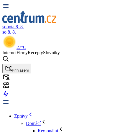
sobota 8. 8.
so 8. 8.
27°C
Internet
Firmy
Recepty
Slovníky
Přihlášení
Zprávy
Domácí
Regionální