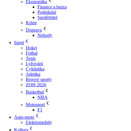
Ekonomika
Finance a burza
Podnikání
Spotřebitel
Krimi
Doprava
Nehody
Sport
Hokej
Fotbal
Tenis
Lyžování
Cyklistika
Atletika
Bojové sporty
ZOH 2026
Basketbal
NBA
Motosport
F1
Auto-moto
Elektromobily
Kultura