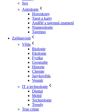
Sex
Astrologie
Horoskopy
Tarot a karty
Andělé a tajemná znamení
Numerologie
Tajemno
Zajímavosti
Věda
Biologie
Ekologie
Fyzika
Geografie
Historie
Chemie
Jazykověda
Vesmír
IT a technologie
Digital
Mobil
Technologie
Trendy
True crime