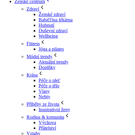
Ženské centrum
Zdraví
Ženské zdraví
Babiččina lékárna
Hubnutí
Duševní zdraví
Wellbeing
Fitness
Jóga a pilates
Módní trendy
Aktuální trendy
Doplňky
Krása
Péče o pleť
Péče o tělo
Vlasy
Nehty
Příběhy ze života
Inspirativní ženy
Rodina & komunita
Výchova
Přátelství
Vztahy