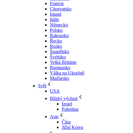
Francie
Chorvatsko
Island
Itálie
Německo
Polsko
Rakousko
Řecko
Rusko
Španělsko
Švédsko
Velká Británie
Rumunsko
Válka na Ukrajině
Maďarsko
Svět
USA
Blízký východ
Izrael
Palestina
Asie
Čína
Jižní Korea