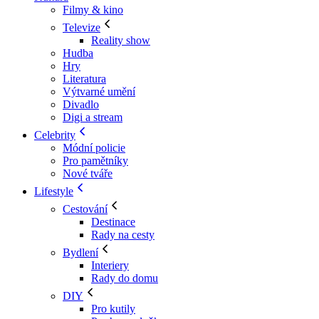
Filmy & kino
Televize
Reality show
Hudba
Hry
Literatura
Výtvarné umění
Divadlo
Digi a stream
Celebrity
Módní policie
Pro pamětníky
Nové tváře
Lifestyle
Cestování
Destinace
Rady na cesty
Bydlení
Interiery
Rady do domu
DIY
Pro kutily