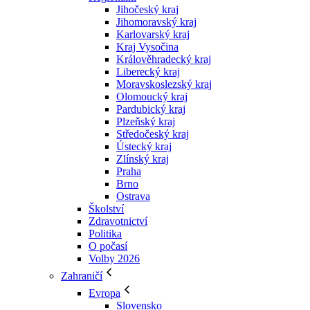
Jihočeský kraj
Jihomoravský kraj
Karlovarský kraj
Kraj Vysočina
Králověhradecký kraj
Liberecký kraj
Moravskoslezský kraj
Olomoucký kraj
Pardubický kraj
Plzeňský kraj
Středočeský kraj
Ústecký kraj
Zlínský kraj
Praha
Brno
Ostrava
Školství
Zdravotnictví
Politika
O počasí
Volby 2026
Zahraničí
Evropa
Slovensko