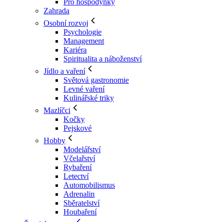
Pro hospodyňky
Zahrada
Osobní rozvoj
Psychologie
Management
Kariéra
Spiritualita a náboženství
Jídlo a vaření
Světová gastronomie
Levné vaření
Kulinářské triky
Mazlíčci
Kočky
Pejskové
Hobby
Modelářství
Včelařství
Rybaření
Letectví
Automobilismus
Adrenalin
Sběratelství
Houbaření