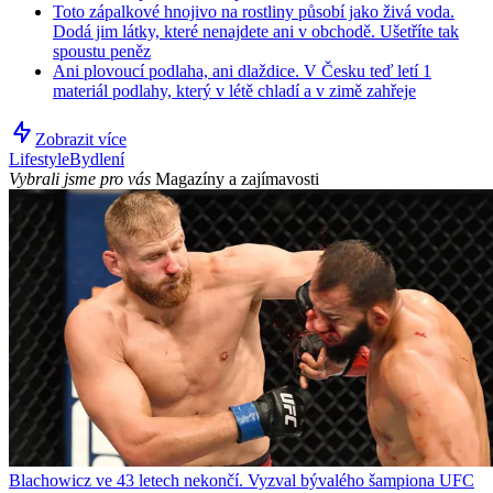
Toto zápalkové hnojivo na rostliny působí jako živá voda.
Dodá jim látky, které nenajdete ani v obchodě. Ušetříte tak
spoustu peněz
Ani plovoucí podlaha, ani dlaždice. V Česku teď letí 1
materiál podlahy, který v létě chladí a v zimě zahřeje
Zobrazit více
Lifestyle
Bydlení
Vybrali jsme pro vás
Magazíny a zajímavosti
Blachowicz ve 43 letech nekončí. Vyzval bývalého šampiona UFC