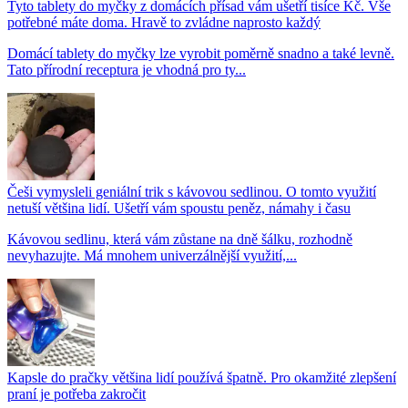
Tyto tablety do myčky z domácích přísad vám ušetří tisíce Kč. Vše
potřebné máte doma. Hravě to zvládne naprosto každý
Domácí tablety do myčky lze vyrobit poměrně snadno a také levně.
Tato přírodní receptura je vhodná pro ty...
Češi vymysleli geniální trik s kávovou sedlinou. O tomto využití
netuší většina lidí. Ušetří vám spoustu peněz, námahy i času
Kávovou sedlinu, která vám zůstane na dně šálku, rozhodně
nevyhazujte. Má mnohem univerzálnější využití,...
Kapsle do pračky většina lidí používá špatně. Pro okamžité zlepšení
praní je potřeba zakročit