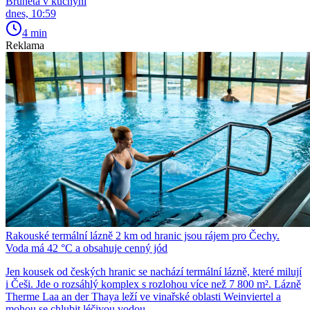
Bruneta v kuchyni
dnes, 10:59
4 min
Reklama
Rakouské termální lázně 2 km od hranic jsou rájem pro Čechy.
Voda má 42 °C a obsahuje cenný jód
Jen kousek od českých hranic se nachází termální lázně, které milují
i Češi. Jde o rozsáhlý komplex s rozlohou více než 7 800 m². Lázně
Therme Laa an der Thaya leží ve vinařské oblasti Weinviertel a
mohou se chlubit léčivou vodou.