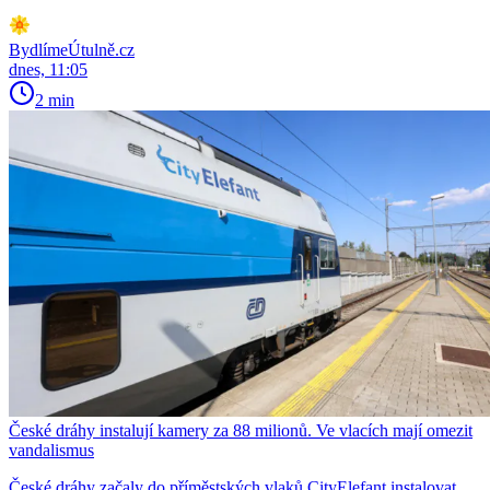
BydlímeÚtulně.cz
dnes, 11:05
2 min
České dráhy instalují kamery za 88 milionů. Ve vlacích mají omezit
vandalismus
České dráhy začaly do příměstských vlaků CityElefant instalovat