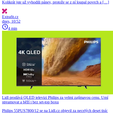
Kolikrát jste už vyhodili pánev, protože se z ní loupal povrch a […]
Extrafit.cz
dnes, 10:52
4 min
Lidl prodává QLED televizi Philips za velmi zajímavou cenu. Umí
streamovat a běží i bez set-top boxu
Philips 55PUS7800/12 se na Lidl.cz objevil za necelých deset tisíc