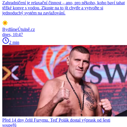
Zahradničení je relaxační činnost – ano, pro někoho, koho baví tahat
těžké konve s vodou. Zkuste na to jít chytře a vytvořte si
jednoduchý systém na zavlažování.
BydlímeÚtulně.cz
dnes, 10:47
2 min
Před 14 dny čelil Furymu. Teď Polák dostal výprask od šesti
soupeřů