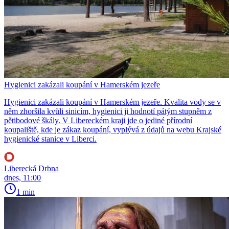
Hygienici zakázali koupání v Hamerském jezeře
Hygienici zakázali koupání v Hamerském jezeře. Kvalita vody se v
něm zhoršila kvůli sinicím, hygienici ji hodnotí pátým stupněm z
pětibodové škály. V Libereckém kraji jde o jediné přírodní
koupaliště, kde je zákaz koupání, vyplývá z údajů na webu Krajské
hygienické stanice v Liberci.
Liberecká Drbna
dnes, 11:00
1 min