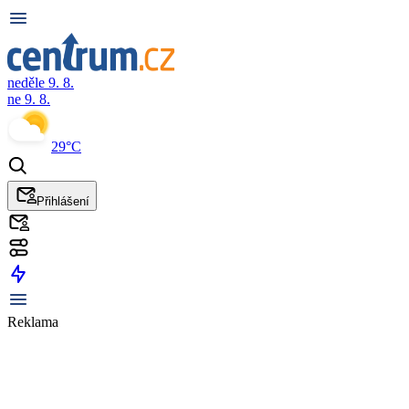
neděle 9. 8.
ne 9. 8.
29°C
Přihlášení
Reklama