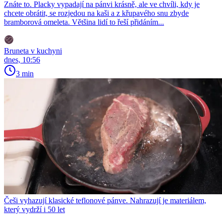
Znáte to. Placky vypadají na pánvi krásně, ale ve chvíli, kdy je
chcete obrátit, se rozjedou na kaši a z křupavého snu zbyde
bramborová omeleta. Většina lidí to řeší přidáním...
Bruneta v kuchyni
dnes, 10:56
3 min
Češi vyhazují klasické teflonové pánve. Nahrazují je materiálem,
který vydrží i 50 let