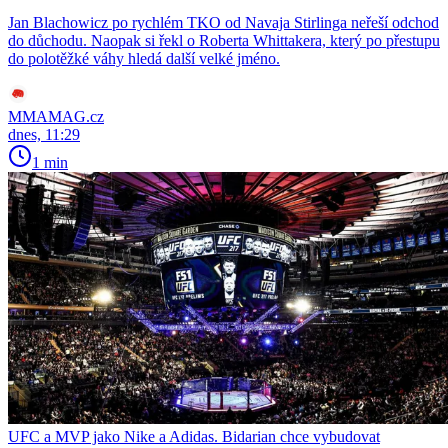
Jan Blachowicz po rychlém TKO od Navaja Stirlinga neřeší odchod
do důchodu. Naopak si řekl o Roberta Whittakera, který po přestupu
do polotěžké váhy hledá další velké jméno.
MMAMAG.cz
dnes, 11:29
1 min
UFC a MVP jako Nike a Adidas. Bidarian chce vybudovat