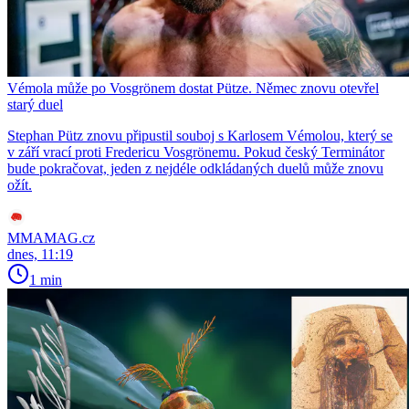
Vémola může po Vosgrönem dostat Pütze. Němec znovu otevřel
starý duel
Stephan Pütz znovu připustil souboj s Karlosem Vémolou, který se
v září vrací proti Fredericu Vosgrönemu. Pokud český Terminátor
bude pokračovat, jeden z nejdéle odkládaných duelů může znovu
ožít.
MMAMAG.cz
dnes, 11:19
1 min