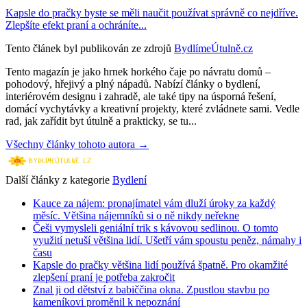
Kapsle do pračky byste se měli naučit používat správně co nejdříve.
Zlepšíte efekt praní a ochráníte...
Tento článek byl publikován ze zdrojů
BydlímeÚtulně.cz
Tento magazín je jako hrnek horkého čaje po návratu domů –
pohodový, hřejivý a plný nápadů. Nabízí články o bydlení,
interiérovém designu i zahradě, ale také tipy na úsporná řešení,
domácí vychytávky a kreativní projekty, které zvládnete sami. Vedle
rad, jak zařídit byt útulně a prakticky, se tu...
Všechny články tohoto autora →
Další články z kategorie
Bydlení
Kauce za nájem: pronajímatel vám dluží úroky za každý
měsíc. Většina nájemníků si o ně nikdy neřekne
Češi vymysleli geniální trik s kávovou sedlinou. O tomto
využití netuší většina lidí. Ušetří vám spoustu peněz, námahy i
času
Kapsle do pračky většina lidí používá špatně. Pro okamžité
zlepšení praní je potřeba zakročit
Znal ji od dětství z babiččina okna. Zpustlou stavbu po
kameníkovi proměnil k nepoznání