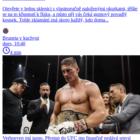
Otevřete v lednu sklenici s vlastnoručně naloženými okurkami, těšíte
se na to křupnutí k řízku, a místo něj vás čeká gumový povadlý
kousek. Tohle zklamání zná skoro každý, kdo doma...
Bruneta v kuchyni
dnes, 10:40
4 min
Verhoeven má jasno. Přestup do UFC mu finančně nedává smysl