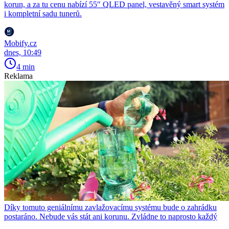
korun, a za tu cenu nabízí 55″ QLED panel, vestavěný smart systém
i kompletní sadu tunerů.
Mobify.cz
dnes, 10:49
4 min
Reklama
Díky tomuto geniálnímu zavlažovacímu systému bude o zahrádku
postaráno. Nebude vás stát ani korunu. Zvládne to naprosto každý