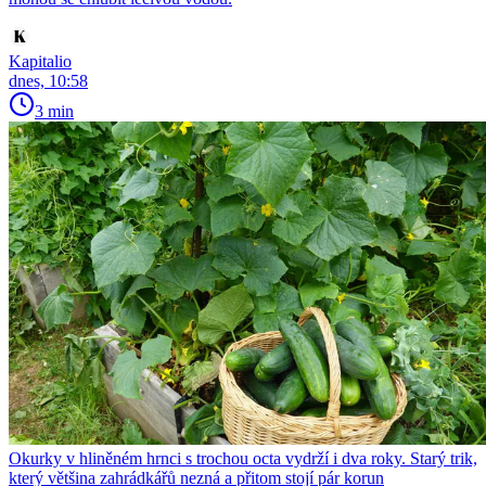
Kapitalio
dnes, 10:58
3 min
Okurky v hliněném hrnci s trochou octa vydrží i dva roky. Starý trik,
který většina zahrádkářů nezná a přitom stojí pár korun