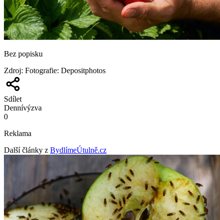
Bez popisku
Zdroj
:
Fotografie: Depositphotos
Sdílet
Denní
výzva
0
Reklama
Další články z
BydlímeÚtulně.cz