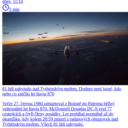
dnes, 11:14
1 min
81 lidí zahynulo nad Tyrhénským mořem. Dodnes není jasné, kdo
nebo co zničilo let Itavia 870
Večer 27. června 1980 odstartoval z Boloně do Palerma běžný
vnitrostátní let Itavia 870. McDonnell Douglas DC-9 vezl 77
cestujících a čtyři členy posádky. Let probíhal normálně až do
okamžiku, kdy kolem 20:59 zmizel z radarových obrazovek nad
Tyrhénským mořem. Všech 81 lidí zahynulo.