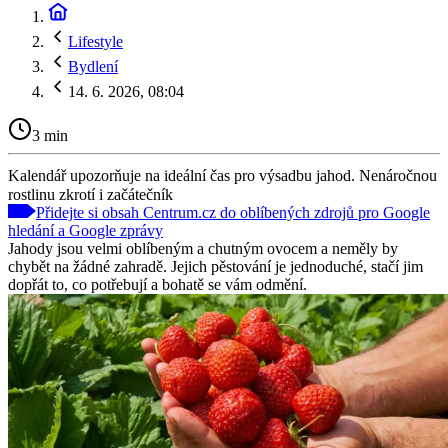
Lifestyle
Bydlení
14. 6. 2026, 08:04
3 min
Kalendář upozorňuje na ideální čas pro výsadbu jahod. Nenáročnou
rostlinu zkrotí i začátečník
Přidejte si obsah Centrum.cz do oblíbených zdrojů pro Google
hledání a Google zprávy
Jahody jsou velmi oblíbeným a chutným ovocem a neměly by
chybět na žádné zahradě. Jejich pěstování je jednoduché, stačí jim
dopřát to, co potřebují a bohatě se vám odmění.