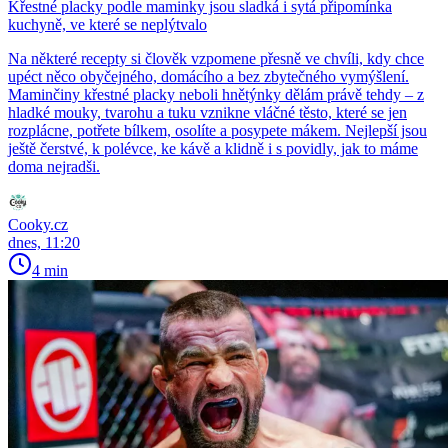
Křestné placky podle maminky jsou sladká i sytá připomínka
kuchyně, ve které se neplýtvalo
Na některé recepty si člověk vzpomene přesně ve chvíli, kdy chce
upéct něco obyčejného, domácího a bez zbytečného vymýšlení.
Maminčiny křestné placky neboli hnětýnky dělám právě tehdy – z
hladké mouky, tvarohu a tuku vznikne vláčné těsto, které se jen
rozplácne, potřete bílkem, osolíte a posypete mákem. Nejlepší jsou
ještě čerstvé, k polévce, ke kávě a klidně i s povidly, jak to máme
doma nejradši.
Cooky.cz
dnes, 11:20
4 min