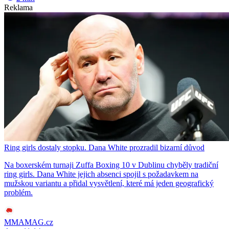
Reklama
Ring girls dostaly stopku. Dana White prozradil bizarní důvod
Na boxerském turnaji Zuffa Boxing 10 v Dublinu chyběly tradiční
ring girls. Dana White jejich absenci spojil s požadavkem na
mužskou variantu a přidal vysvětlení, které má jeden geografický
problém.
MMAMAG.cz