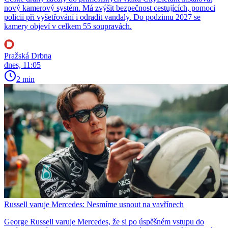
nový kamerový systém. Má zvýšit bezpečnost cestujících, pomoci
policii při vyšetřování i odradit vandaly. Do podzimu 2027 se
kamery objeví v celkem 55 soupravách.
Pražská Drbna
dnes, 11:05
2 min
Russell varuje Mercedes: Nesmíme usnout na vavřínech
George Russell varuje Mercedes, že si po úspěšném vstupu do