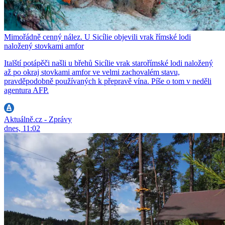
Mimořádně cenný nález. U Sicílie objevili vrak římské lodi
naložený stovkami amfor
Italští potápěči našli u břehů Sicílie vrak starořímské lodi naložený
až po okraj stovkami amfor ve velmi zachovalém stavu,
pravděpodobně používaných k přepravě vína. Píše o tom v neděli
agentura AFP.
Aktuálně.cz - Zprávy
dnes, 11:02