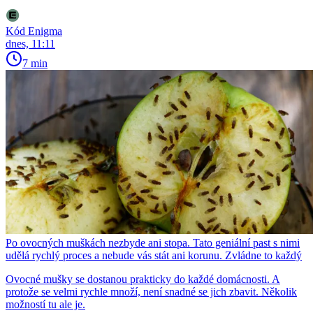
Kód Enigma
dnes, 11:11
7 min
Po ovocných muškách nezbyde ani stopa. Tato geniální past s nimi
udělá rychlý proces a nebude vás stát ani korunu. Zvládne to každý
Ovocné mušky se dostanou prakticky do každé domácnosti. A
protože se velmi rychle množí, není snadné se jich zbavit. Několik
možností tu ale je.