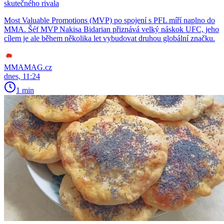
skutečného rivala
Most Valuable Promotions (MVP) po spojení s PFL míří naplno do
MMA. Šéf MVP Nakisa Bidarian přiznává velký náskok UFC, jeho
cílem je ale během několika let vybudovat druhou globální značku.
MMAMAG.cz
dnes, 11:24
1 min