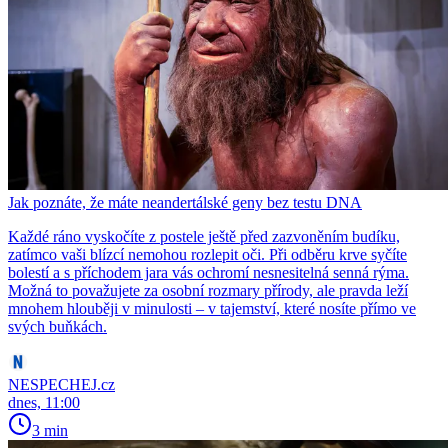
Jak poznáte, že máte neandertálské geny bez testu DNA
Každé ráno vyskočíte z postele ještě před zazvoněním budíku,
zatímco vaši blízcí nemohou rozlepit oči. Při odběru krve syčíte
bolestí a s příchodem jara vás ochromí nesnesitelná senná rýma.
Možná to považujete za osobní rozmary přírody, ale pravda leží
mnohem hlouběji v minulosti – v tajemství, které nosíte přímo ve
svých buňkách.
NESPECHEJ.cz
dnes, 11:00
3 min