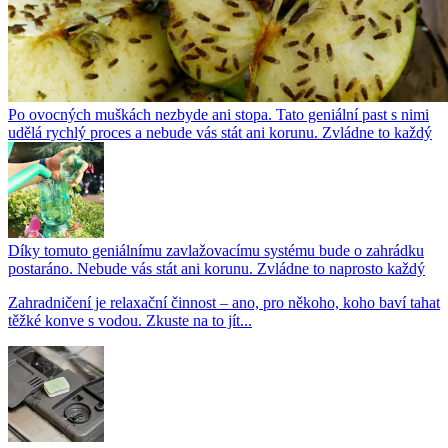
Po ovocných muškách nezbyde ani stopa. Tato geniální past s nimi
udělá rychlý proces a nebude vás stát ani korunu. Zvládne to každý
Díky tomuto geniálnímu zavlažovacímu systému bude o zahrádku
postaráno. Nebude vás stát ani korunu. Zvládne to naprosto každý
Zahradničení je relaxační činnost – ano, pro někoho, koho baví tahat
těžké konve s vodou. Zkuste na to jít...