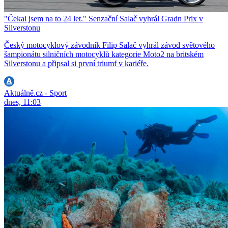
"Čekal jsem na to 24 let." Senzační Salač vyhrál Gradn Prix v
Silverstonu
Český motocyklový závodník Filip Salač vyhrál závod světového
šampionátu silničních motocyklů kategorie Moto2 na britském
Silverstonu a připsal si první triumf v kariéře.
Aktuálně.cz - Sport
dnes, 11:03