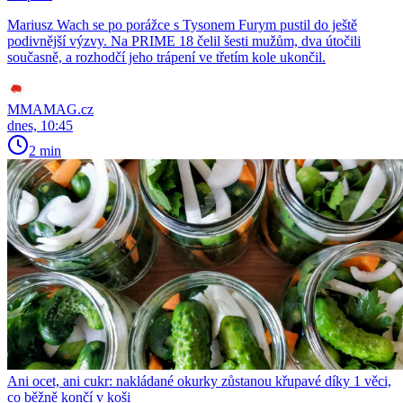
Mariusz Wach se po porážce s Tysonem Furym pustil do ještě
podivnější výzvy. Na PRIME 18 čelil šesti mužům, dva útočili
současně, a rozhodčí jeho trápení ve třetím kole ukončil.
MMAMAG.cz
dnes, 10:45
2 min
Ani ocet, ani cukr: nakládané okurky zůstanou křupavé díky 1 věci,
co běžně končí v koši