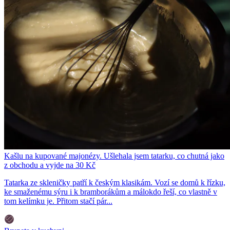
Kašlu na kupované majonézy. Ušlehala jsem tatarku, co chutná jako
z obchodu a vyjde na 30 Kč
Tatarka ze skleničky patří k českým klasikám. Vozí se domů k řízku,
ke smaženému sýru i k bramborákům a málokdo řeší, co vlastně v
tom kelímku je. Přitom stačí pár...