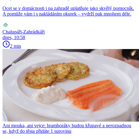
Ocet se v domácnosti i na zahradě uplatňuje jako skvělý pomocník.
A pomůže vám i s nakládáním okurek – vydrží pak mnohem déle.
Chalupáři-Zahrádkáři
dnes, 10:58
2 min
Ani mouka, ani vejce: bramboráky budou křupavé a nerozpadnou
se, když do těsta přidáte 1 surovinu