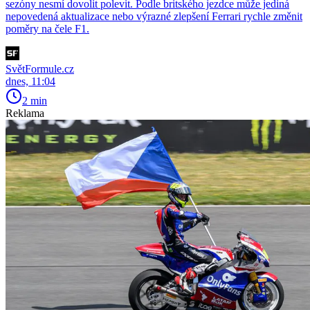
sezóny nesmí dovolit polevit. Podle britského jezdce může jediná
nepovedená aktualizace nebo výrazné zlepšení Ferrari rychle změnit
poměry na čele F1.
SvětFormule.cz
dnes, 11:04
2 min
Reklama