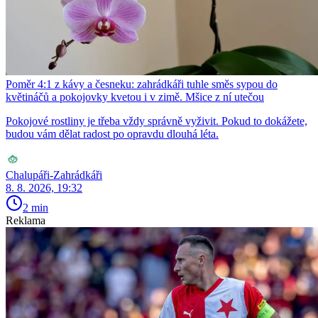
Poměr 4:1 z kávy a česneku: zahrádkáři tuhle směs sypou do
květináčů a pokojovky kvetou i v zimě. Mšice z ní utečou
Pokojové rostliny je třeba vždy správně vyživit. Pokud to dokážete,
budou vám dělat radost po opravdu dlouhá léta.
Chalupáři-Zahrádkáři
8. 8. 2026, 19:32
2 min
Reklama