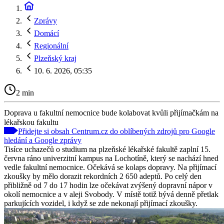
Zprávy
Domácí
Regionální
Plzeňský kraj
10. 6. 2026, 05:35
2 min
Doprava u fakultní nemocnice bude kolabovat kvůli přijímačkám na
lékařskou fakultu
Přidejte si obsah Centrum.cz do oblíbených zdrojů pro Google
hledání a Google zprávy
Tisíce uchazečů o studium na plzeňské lékařské fakultě zaplní 15.
června ráno univerzitní kampus na Lochotíně, který se nachází hned
vedle fakultní nemocnice. Očekává se kolaps dopravy. Na přijímací
zkoušky by mělo dorazit rekordních 2 650 adeptů. Po celý den
přibližně od 7 do 17 hodin lze očekávat zvýšený dopravní nápor v
okolí nemocnice a v aleji Svobody. V místě totiž bývá denně přetlak
parkujících vozidel, i když se zde nekonají přijímací zkoušky.