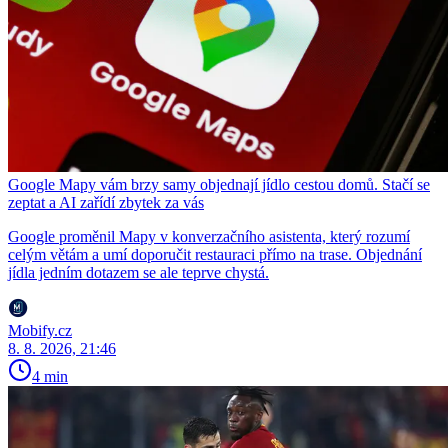
Google Mapy vám brzy samy objednají jídlo cestou domů. Stačí se
zeptat a AI zařídí zbytek za vás
Google proměnil Mapy v konverzačního asistenta, který rozumí
celým větám a umí doporučit restauraci přímo na trase. Objednání
jídla jedním dotazem se ale teprve chystá.
Mobify.cz
8. 8. 2026, 21:46
4 min