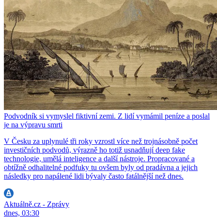
Podvodník si vymyslel fiktivní zemi. Z lidí vymámil peníze a poslal
je na výpravu smrti
V Česku za uplynulé tři roky vzrostl více než trojnásobně počet
investičních podvodů, výrazně ho totiž usnadňují deep fake
technologie, umělá inteligence a další nástroje. Propracované a
obtížně odhalitelné podfuky tu ovšem byly od pradávna a jejich
následky pro napálené lidi bývaly často fatálnější než dnes.
Aktuálně.cz - Zprávy
dnes, 03:30