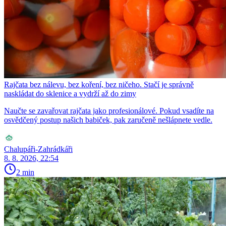
Rajčata bez nálevu, bez koření, bez ničeho. Stačí je správně
naskládat do sklenice a vydrží až do zimy
Naučte se zavařovat rajčata jako profesionálové. Pokud vsadíte na
osvědčený postup našich babiček, pak zaručeně nešlápnete vedle.
Chalupáři-Zahrádkáři
8. 8. 2026, 22:54
2 min