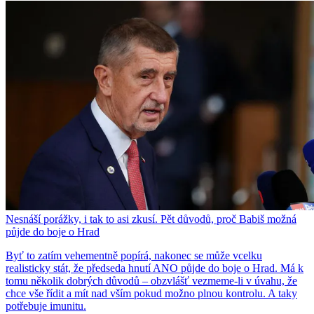
Nesnáší porážky, i tak to asi zkusí. Pět důvodů, proč Babiš možná
půjde do boje o Hrad
Byť to zatím vehementně popírá, nakonec se může vcelku
realisticky stát, že předseda hnutí ANO půjde do boje o Hrad. Má k
tomu několik dobrých důvodů – obzvlášť vezmeme-li v úvahu, že
chce vše řídit a mít nad vším pokud možno plnou kontrolu. A taky
potřebuje imunitu.