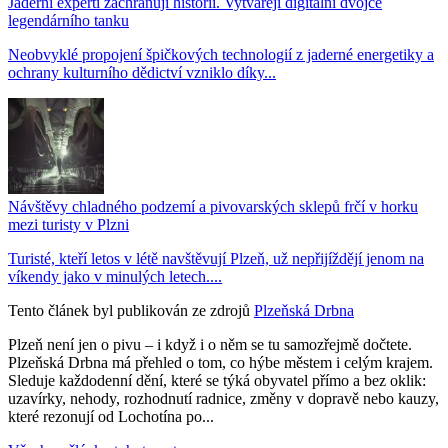
Jaderní experti zachraňují historii. Vytvářejí digitální dvojče
legendárního tanku
Neobvyklé propojení špičkových technologií z jaderné energetiky a
ochrany kulturního dědictví vzniklo díky...
Návštěvy chladného podzemí a pivovarských sklepů frčí v horku
mezi turisty v Plzni
Turisté, kteří letos v létě navštěvují Plzeň, už nepřijíždějí jenom na
víkendy jako v minulých letech....
Tento článek byl publikován ze zdrojů
Plzeňská Drbna
Plzeň není jen o pivu – i když i o něm se tu samozřejmě dočtete.
Plzeňská Drbna má přehled o tom, co hýbe městem i celým krajem.
Sleduje každodenní dění, které se týká obyvatel přímo a bez oklik:
uzavírky, nehody, rozhodnutí radnice, změny v dopravě nebo kauzy,
které rezonují od Lochotína po...