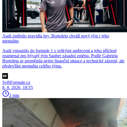
Audi změnilo pravidla hry. Bortoleto chválí nový tým i jeho
mentalitu
Audi vstoupilo do formule 1 s velkými ambicemi a jeho příchod
znamenal pro bývalý tým Sauber zásadní změnu. Podle Gabriela
Bortoleta se proměnila nejen finanční situace a technické zázemí, ale
především mentalita celého týmu.
SvětFormule.cz
8. 8. 2026, 18:55
2 min