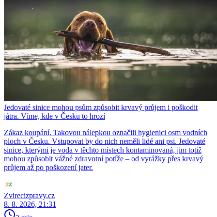
Jedovaté sinice mohou psům způsobit krvavý průjem i poškodit
játra. Víme, kde v Česku to hrozí
Zákaz koupání. Takovou nálepkou označili hygienici osm vodních
ploch v Česku. Vstupovat by do nich neměli lidé ani psi. Jedovaté
sinice, kterými je voda v těchto místech kontaminovaná, jim totiž
mohou způsobit vážné zdravotní potíže – od vyrážky přes krvavý
průjem až po poškození jater.
Zvirecizpravy.cz
8. 8. 2026, 21:31