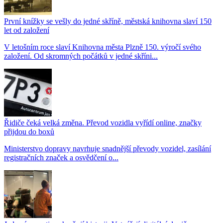
První knížky se vešly do jedné skříně, městská knihovna slaví 150
let od založení
V letošním roce slaví Knihovna města Plzně 150. výročí svého
založení. Od skromných počátků v jedné skříni...
Řidiče čeká velká změna. Převod vozidla vyřídí online, značky
přijdou do boxů
Ministerstvo dopravy navrhuje snadnější převody vozidel, zasílání
registračních značek a osvědčení o...