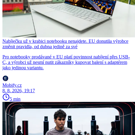
Nabíječku už v krabici notebooku nenajdete. EU donutila výrobce
změnit pravidla, od dubna jedině za své
Pro notebooky prodávané v EU platí povinnost nabíjení přes USB-
C, a výrobci už nesmí nutit zákazníky kupovat balení s adaptérem
jako jedinou variantu.
Mobify.cz
8. 8. 2026, 19:17
5 min