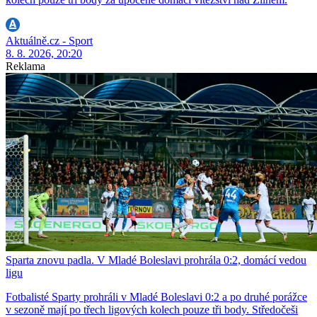
Aktuálně.cz - Sport
8. 8. 2026, 20:20
Reklama
Sparta znovu padla. V Mladé Boleslavi prohrála 0:2, domácí vedou
ligu
Fotbalisté Sparty prohráli v Mladé Boleslavi 0:2 a po druhé porážce
v sezoně mají po třech ligových kolech pouze tři body. Středočeši