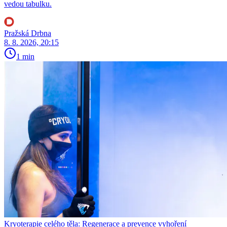
vedou tabulku.
Pražská Drbna
8. 8. 2026, 20:15
1 min
Kryoterapie celého těla: Regenerace a prevence vyhoření