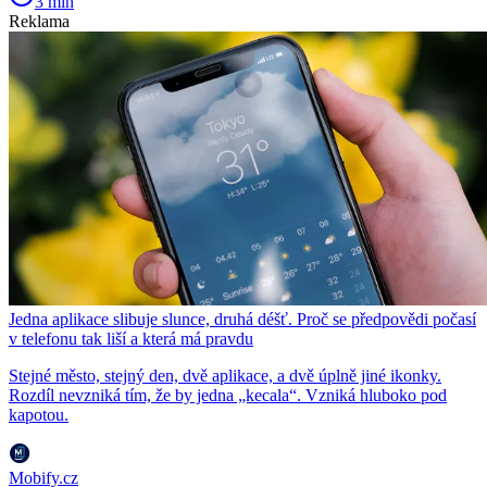
3 min
Reklama
Jedna aplikace slibuje slunce, druhá déšť. Proč se předpovědi počasí
v telefonu tak liší a která má pravdu
Stejné město, stejný den, dvě aplikace, a dvě úplně jiné ikonky.
Rozdíl nevzniká tím, že by jedna „kecala“. Vzniká hluboko pod
kapotou.
Mobify.cz