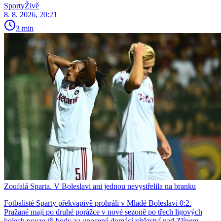
SportyŽivě
8. 8. 2026, 20:21
3 min
Zoufalá Sparta. V Boleslavi ani jednou nevystřelila na branku
Fotbalisté Sparty překvapivě prohráli v Mladé Boleslavi 0:2.
Pražané mají po druhé porážce v nové sezoně po třech ligových
kolech pouze tři body za upocené domácí vítězství nad Zlínem.