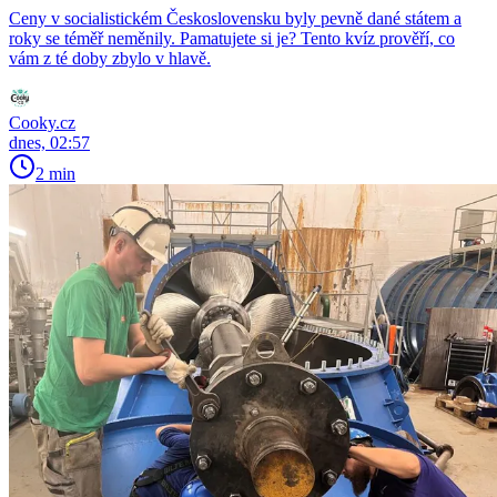
Ceny v socialistickém Československu byly pevně dané státem a
roky se téměř neměnily. Pamatujete si je? Tento kvíz prověří, co
vám z té doby zbylo v hlavě.
Cooky.cz
dnes, 02:57
2 min