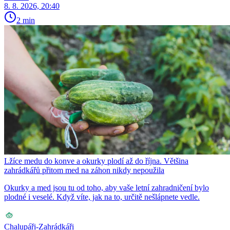
8. 8. 2026, 20:40
2 min
Lžíce medu do konve a okurky plodí až do října. Většina
zahrádkářů přitom med na záhon nikdy nepoužila
Okurky a med jsou tu od toho, aby vaše letní zahradničení bylo
plodné i veselé. Když víte, jak na to, určitě nešlápnete vedle.
Chalupáři-Zahrádkáři