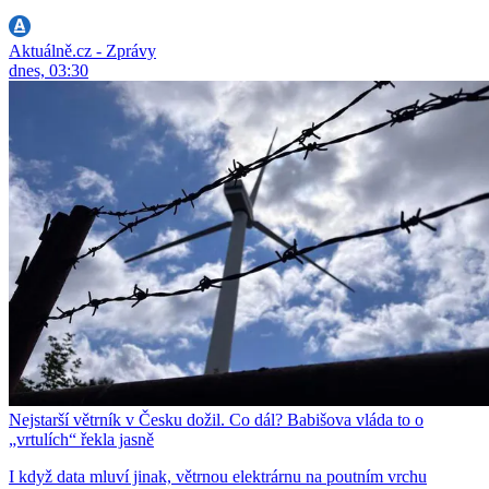
Aktuálně.cz - Zprávy
dnes, 03:30
Nejstarší větrník v Česku dožil. Co dál? Babišova vláda to o
„vrtulích“ řekla jasně
I když data mluví jinak, větrnou elektrárnu na poutním vrchu