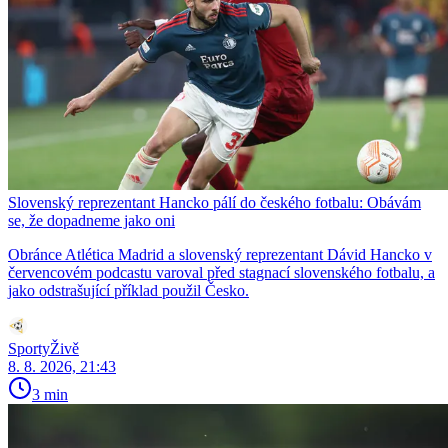
Slovenský reprezentant Hancko pálí do českého fotbalu: Obávám
se, že dopadneme jako oni
Obránce Atlética Madrid a slovenský reprezentant Dávid Hancko v
červencovém podcastu varoval před stagnací slovenského fotbalu, a
jako odstrašující příklad použil Česko.
SportyŽivě
8. 8. 2026, 21:43
3 min