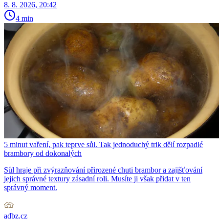
8. 8. 2026, 20:42
4 min
5 minut vaření, pak teprve sůl. Tak jednoduchý trik dělí rozpadlé
brambory od dokonalých
Sůl hraje při zvýrazňování přirozené chuti brambor a zajišťování
jejich správné textury zásadní roli. Musíte ji však přidat v ten
správný moment.
adbz.cz