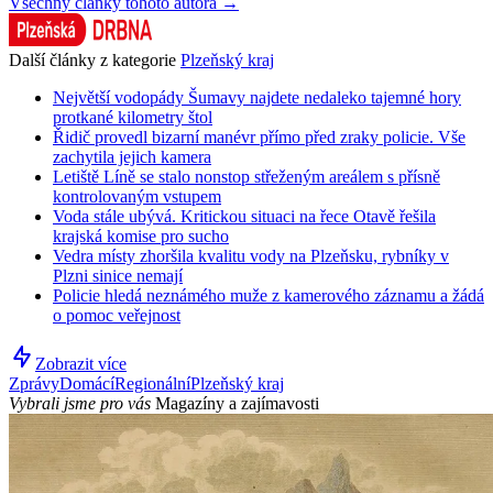
Všechny články tohoto autora →
Další články z kategorie
Plzeňský kraj
Největší vodopády Šumavy najdete nedaleko tajemné hory
protkané kilometry štol
Řidič provedl bizarní manévr přímo před zraky policie. Vše
zachytila jejich kamera
Letiště Líně se stalo nonstop střeženým areálem s přísně
kontrolovaným vstupem
Voda stále ubývá. Kritickou situaci na řece Otavě řešila
krajská komise pro sucho
Vedra místy zhoršila kvalitu vody na Plzeňsku, rybníky v
Plzni sinice nemají
Policie hledá neznámého muže z kamerového záznamu a žádá
o pomoc veřejnost
Zobrazit více
Zprávy
Domácí
Regionální
Plzeňský kraj
Vybrali jsme pro vás
Magazíny a zajímavosti