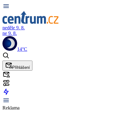
neděle 9. 8.
ne 9. 8.
14°C
Přihlášení
Reklama