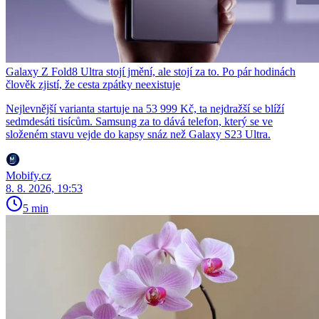
Galaxy Z Fold8 Ultra stojí jmění, ale stojí za to. Po pár hodinách
člověk zjistí, že cesta zpátky neexistuje
Nejlevnější varianta startuje na 53 999 Kč, ta nejdražší se blíží
sedmdesáti tisícům. Samsung za to dává telefon, který se ve
složeném stavu vejde do kapsy snáz než Galaxy S23 Ultra.
Mobify.cz
8. 8. 2026, 19:53
5 min