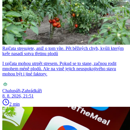
Rajčata stresujete, aniž o tom víte. Pět běžných chyb, kvůli kterým
keře nasadí sotva třetinu plodů
I rajčata mohou utrpět stresem. Pokud se to stane, začnou rodit
mnohem méně plodů. Ale na vině jejich neuspokojivého stavu
mohou být i jiné faktory.
Chalupáři-Zahrádkáři
8. 8. 2026, 21:51
2 min