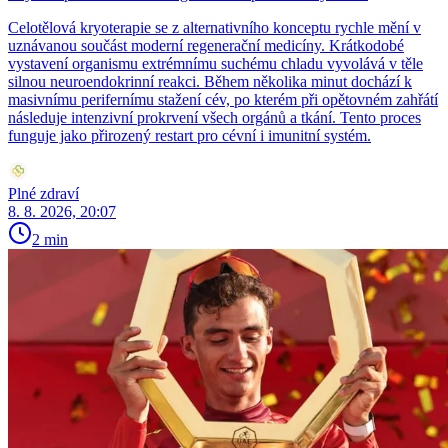
Celotělová kryoterapie se z alternativního konceptu rychle mění v
uznávanou součást moderní regenerační medicíny. Krátkodobé
vystavení organismu extrémnímu suchému chladu vyvolává v těle
silnou neuroendokrinní reakci. Během několika minut dochází k
masivnímu perifernímu stažení cév, po kterém při opětovném zahřátí
následuje intenzivní prokrvení všech orgánů a tkání. Tento proces
funguje jako přirozený restart pro cévní i imunitní systém.
Plné zdraví
8. 8. 2026, 20:07
2 min