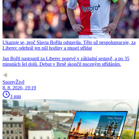
Ukazuje se, proč Slavia Bořila odstavila. Tělo už nespolupracuje, za
Liberec odehrál jen půl hodiny a musel střídat
Jan Bořil nastoupil za Liberec poprvé v základní sestavě, a po 35
minutách šel dolů. Debut v Brně skončil nuceným střídáním.
SportyŽivě
8. 8. 2026, 19:19
3 min