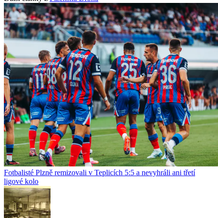
Fotbalisté Plzně remizovali v Teplicích 5:5 a nevyhráli ani třetí
ligové kolo