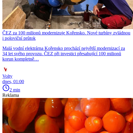
ČEZ za 100 milionů modernizuje Kořensko. Nové turbíny zvládnou
i poloviční průtok
Malá vodní elektrárna Kořensko prochází největší modernizací za
34 let svého provozu. ČEZ při investici přesahující 100 milionů
korun kompletně…
Volty
dnes, 01:00
2 min
Reklama