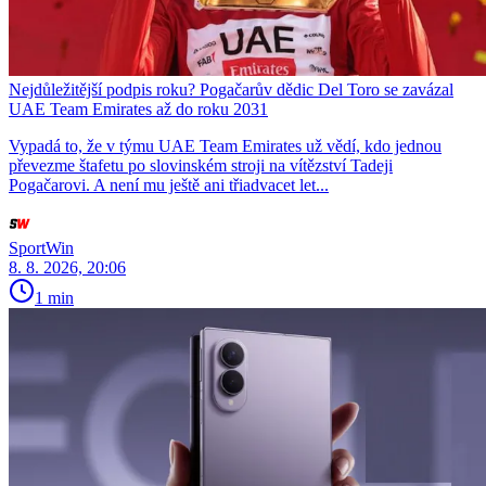
Nejdůležitější podpis roku? Pogačarův dědic Del Toro se zavázal
UAE Team Emirates až do roku 2031
Vypadá to, že v týmu UAE Team Emirates už vědí, kdo jednou
převezme štafetu po slovinském stroji na vítězství Tadeji
Pogačarovi. A není mu ještě ani třiadvacet let...
SportWin
8. 8. 2026, 20:06
1 min