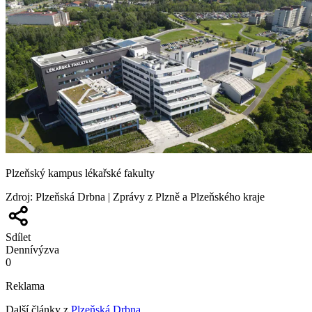
Plzeňský kampus lékařské fakulty
Zdroj
:
Plzeňská Drbna | Zprávy z Plzně a Plzeňského kraje
Sdílet
Denní
výzva
0
Reklama
Další články z
Plzeňská Drbna