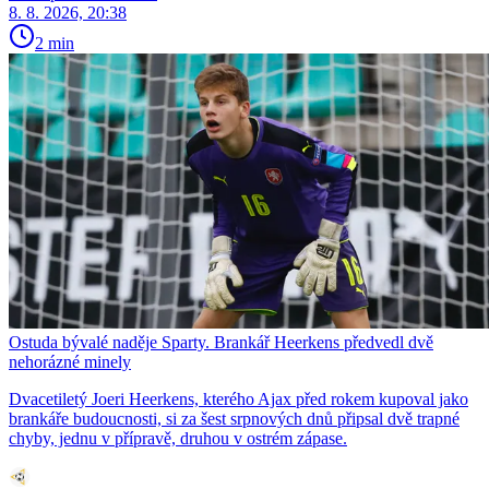
8. 8. 2026, 20:38
2 min
Ostuda bývalé naděje Sparty. Brankář Heerkens předvedl dvě
nehorázné minely
Dvacetiletý Joeri Heerkens, kterého Ajax před rokem kupoval jako
brankáře budoucnosti, si za šest srpnových dnů připsal dvě trapné
chyby, jednu v přípravě, druhou v ostrém zápase.