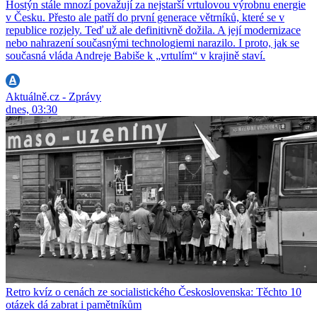
Hostýn stále mnozí považují za nejstarší vrtulovou výrobnu energie
v Česku. Přesto ale patří do první generace větrníků, které se v
republice rozjely. Teď už ale definitivně dožila. A její modernizace
nebo nahrazení současnými technologiemi narazilo. I proto, jak se
současná vláda Andreje Babiše k „vrtulím“ v krajině staví.
Aktuálně.cz - Zprávy
dnes, 03:30
Retro kvíz o cenách ze socialistického Československa: Těchto 10
otázek dá zabrat i pamětníkům