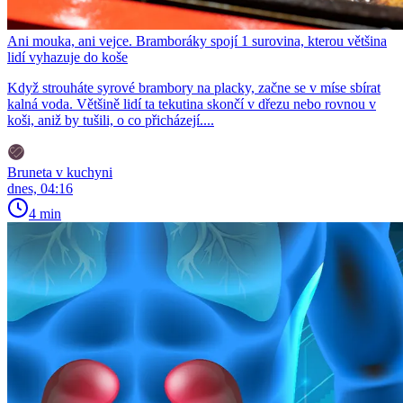
Ani mouka, ani vejce. Bramboráky spojí 1 surovina, kterou většina
lidí vyhazuje do koše
Když strouháte syrové brambory na placky, začne se v míse sbírat
kalná voda. Většině lidí ta tekutina skončí v dřezu nebo rovnou v
koši, aniž by tušili, o co přicházejí....
Bruneta v kuchyni
dnes, 04:16
4 min