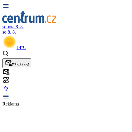
sobota 8. 8.
so 8. 8.
14°C
Přihlášení
Reklama