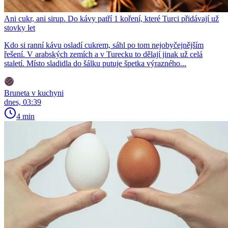
Ani cukr, ani sirup. Do kávy patří 1 koření, které Turci přidávají už
stovky let
Kdo si ranní kávu osladí cukrem, sáhl po tom nejobyčejnějším
řešení. V arabských zemích a v Turecku to dělají jinak už celá
staletí. Místo sladidla do šálku putuje špetka výrazného...
Bruneta v kuchyni
dnes, 03:39
4 min