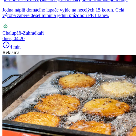
Jedna náplň domácího lapače vyjde na necelých 15 korun. Celá
výroba zabere deset minut a jednu prázdnou PET lahev.
Chalupáři-Zahrádkáři
dnes, 04:20
4 min
Reklama