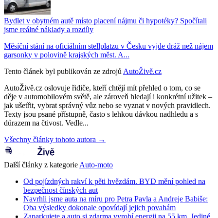
Bydlet v obytném autě místo placení nájmu či hypotéky? Spočítali
jsme reálné náklady a rozdíly
Měsíční stání na oficiálním stellplatzu v Česku vyjde dráž než nájem
garsonky v polovině krajských měst. A...
Tento článek byl publikován ze zdrojů
AutoŽivě.cz
AutoŽivě.cz oslovuje řidiče, kteří chtějí mít přehled o tom, co se
děje v automobilovém světě, ale zároveň hledají i konkrétní užitek –
jak ušetřit, vybrat správný vůz nebo se vyznat v nových pravidlech.
Texty jsou psané přístupně, často s lehkou dávkou nadhledu a s
důrazem na čtivost. Vedle...
Všechny články tohoto autora →
Další články z kategorie
Auto-moto
Od pojízdných rakví k pěti hvězdám. BYD mění pohled na
bezpečnost čínských aut
Navrhli jsme auta na míru pro Petra Pavla a Andreje Babiše:
Oba výsledky dokonale opovídají jejich povahám
Zaparkujete a auto si zdarma vyrobí energii na 55 km. Jediné,