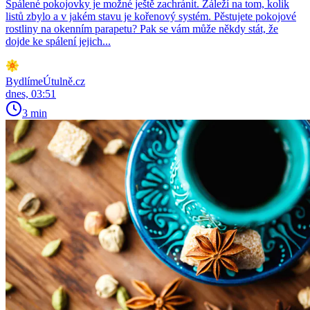
Spálené pokojovky je možné ještě zachránit. Záleží na tom, kolik
listů zbylo a v jakém stavu je kořenový systém. Pěstujete pokojové
rostliny na okenním parapetu? Pak se vám může někdy stát, že
dojde ke spálení jejich...
BydlímeÚtulně.cz
dnes, 03:51
3 min