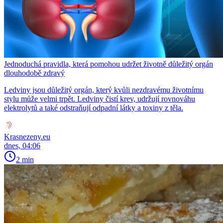
Jednoduchá pravidla, která pomohou udržet životně důležitý orgán
dlouhodobě zdravý
Ledviny jsou důležitý orgán, který kvůli nezdravému životnímu
stylu může velmi trpět. Ledviny čistí krev, udržují rovnováhu
elektrolytů a také odstraňují odpadní látky a toxiny z těla.
Krasnezeny.eu
dnes, 04:06
2 min