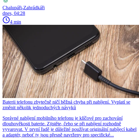
Chalupáři-Zahrádkáři
dnes, 04:28
4 min
Baterii telefonu zbytečně ničí běžná chyba při nabíjení. Vyplatí se
změnit několik jednoduchých návyků
Správné nabíjení mobilního telefonu je klíčové pro zachování
dlouhověkosti baterie. Zjistěte, čeho se při nabíjení rozhodně
vyvarovat. V první řadě je důležité používat originální nabíjecí kabel
a adaptér, neboť ty jsou přesně navrženy pro specifické...