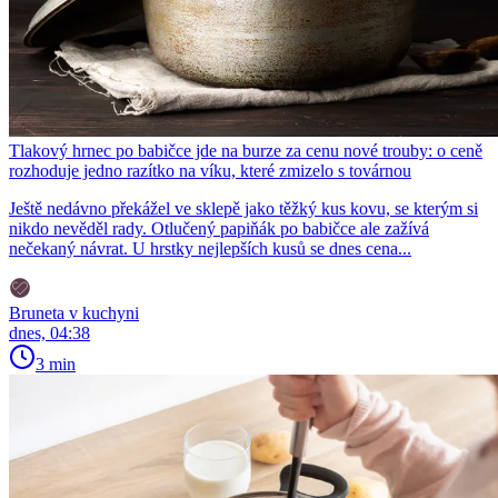
Tlakový hrnec po babičce jde na burze za cenu nové trouby: o ceně
rozhoduje jedno razítko na víku, které zmizelo s továrnou
Ještě nedávno překážel ve sklepě jako těžký kus kovu, se kterým si
nikdo nevěděl rady. Otlučený papiňák po babičce ale zažívá
nečekaný návrat. U hrstky nejlepších kusů se dnes cena...
Bruneta v kuchyni
dnes, 04:38
3 min