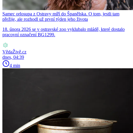
Samec orlosupa z Ostravy míří do Španělska. O tom, jestli tam
přežije, ale rozhodl už první týden jeho života
18. února 2026 se v ostravské zoo vyklubalo mládě, které dostalo
pracovní označení BG1299.
VědaŽivě.cz
dnes, 04:39
4 min