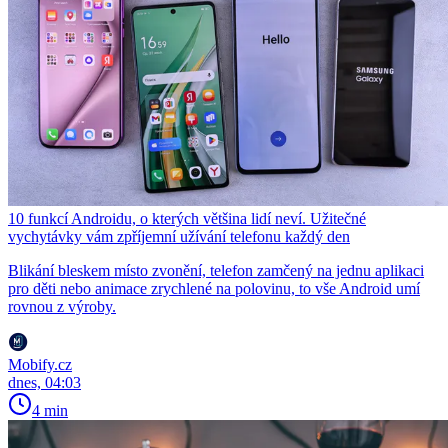
10 funkcí Androidu, o kterých většina lidí neví. Užitečné
vychytávky vám zpříjemní užívání telefonu každý den
Blikání bleskem místo zvonění, telefon zamčený na jednu aplikaci
pro děti nebo animace zrychlené na polovinu, to vše Android umí
rovnou z výroby.
Mobify.cz
dnes, 04:03
4 min