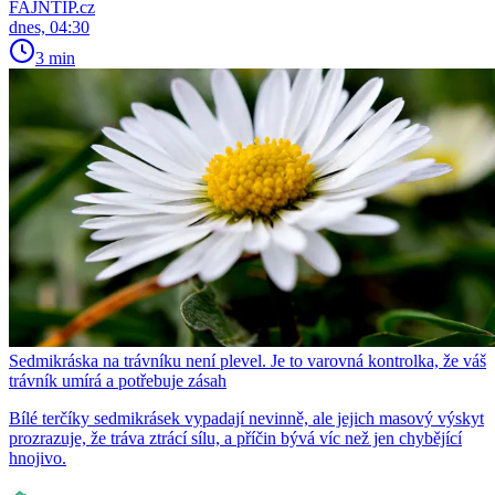
FAJNTIP.cz
dnes, 04:30
3 min
Sedmikráska na trávníku není plevel. Je to varovná kontrolka, že váš
trávník umírá a potřebuje zásah
Bílé terčíky sedmikrásek vypadají nevinně, ale jejich masový výskyt
prozrazuje, že tráva ztrácí sílu, a příčin bývá víc než jen chybějící
hnojivo.