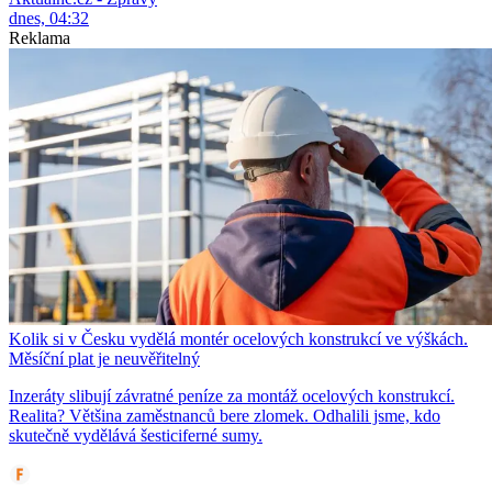
dnes, 04:32
Reklama
Kolik si v Česku vydělá montér ocelových konstrukcí ve výškách.
Měsíční plat je neuvěřitelný
Inzeráty slibují závratné peníze za montáž ocelových konstrukcí.
Realita? Většina zaměstnanců bere zlomek. Odhalili jsme, kdo
skutečně vydělává šesticiferné sumy.