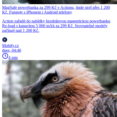
MagSafe powerbanka za 299 Kč v Actionu, jinde stojí přes 1 200
Kč. Funguje s iPhonem i Android telefony
Action zařadil do nabídky bezdrátovou magnetickou powerbanku
Re-load s kapacitou 5 000 mAh za 299 Kč. Srovnatelné modely
začínají nad 1 200 Kč.
Mobify.cz
dnes, 04:40
4 min