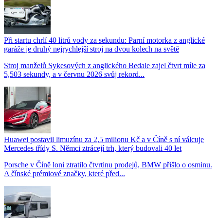
Při startu chrlí 40 litrů vody za sekundu: Parní motorka z anglické
garáže je druhý nejrychlejší stroj na dvou kolech na světě
Stroj manželů Sykesových z anglického Bedale zajel čtvrt míle za
5,503 sekundy, a v červnu 2026 svůj rekord...
Huawei postavil limuzínu za 2,5 milionu Kč a v Číně s ní válcuje
Mercedes třídy S. Němci ztrácejí trh, který budovali 40 let
Porsche v Číně loni ztratilo čtvrtinu prodejů, BMW přišlo o osminu.
A čínské prémiové značky, které před...