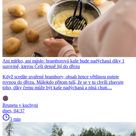
Ani mléko, ani máslo: bramborová kaše bude nadýchaná díky 1
surovině, kterou Češi denně lijí do dřezu
Když scedíte uvařené brambory, obsah hrnce většinou putuje
rovnou do dřezu. Málokdo přitom tuší, že se v tu chvíli zbavuje
toho, díky čemu může být kaše nadýchaná a plná chuti....
Bruneta v kuchyni
dnes, 04:37
3 min