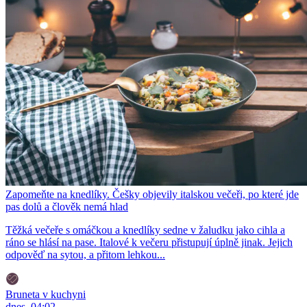
Zapomeňte na knedlíky. Češky objevily italskou večeři, po které jde
pas dolů a člověk nemá hlad
Těžká večeře s omáčkou a knedlíky sedne v žaludku jako cihla a
ráno se hlásí na pase. Italové k večeru přistupují úplně jinak. Jejich
odpověď na sytou, a přitom lehkou...
Bruneta v kuchyni
dnes, 04:02