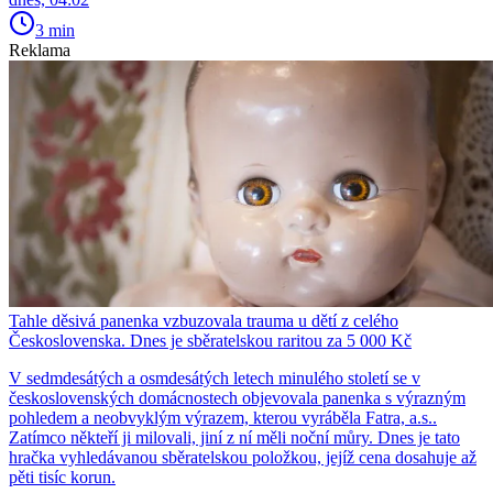
3 min
Reklama
Tahle děsivá panenka vzbuzovala trauma u dětí z celého
Československa. Dnes je sběratelskou raritou za 5 000 Kč
V sedmdesátých a osmdesátých letech minulého století se v
československých domácnostech objevovala panenka s výrazným
pohledem a neobvyklým výrazem, kterou vyráběla Fatra, a.s..
Zatímco někteří ji milovali, jiní z ní měli noční můry. Dnes je tato
hračka vyhledávanou sběratelskou položkou, jejíž cena dosahuje až
pěti tisíc korun.