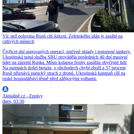
Víc než polovina Rusů cítí úzkost. Zelenského plán je zasáhl na
citlivých místech
Čtyřicet dní utajovaných operací, zničené sklady i potopené tankery.
Ukrajinská tajná služba SBU prováděla posledních 40 dní masivní
úder na zázemí Ruska. Místo kolapsu fronty zasáhla obyčejné lidi:
Na pumpách došel benzin, v obchodech chybí zboží a 57 procent
Rusů přiznává panický strach z dronů. Ukrajinská kampaň cílí na
ruské hospodářství těsně před zářijovými volbami.
Aktuálně.cz - Zprávy
dnes, 03:30