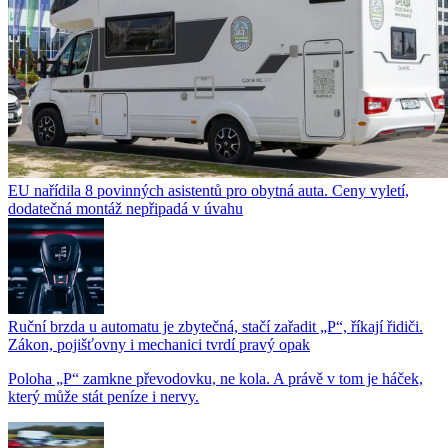
EU nařídila 8 povinných asistentů pro obytná auta. Ceny vyletí,
dodatečná montáž nepřipadá v úvahu
Ruční brzda u automatu je zbytečná, stačí zařadit „P“, říkají řidiči.
Zákon, pojišťovny i mechanici tvrdí pravý opak
Poloha „P“ zamkne převodovku, ne kola. A právě v tom je háček,
který může stát peníze i nervy.