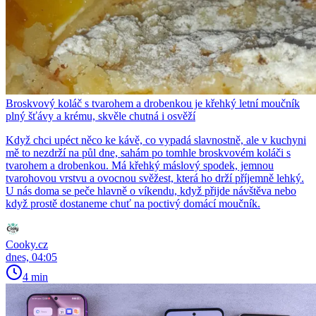
Broskvový koláč s tvarohem a drobenkou je křehký letní moučník
plný šťávy a krému, skvěle chutná i osvěží
Když chci upéct něco ke kávě, co vypadá slavnostně, ale v kuchyni
mě to nezdrží na půl dne, sahám po tomhle broskvovém koláči s
tvarohem a drobenkou. Má křehký máslový spodek, jemnou
tvarohovou vrstvu a ovocnou svěžest, která ho drží příjemně lehký.
U nás doma se peče hlavně o víkendu, když přijde návštěva nebo
když prostě dostaneme chuť na poctivý domácí moučník.
Cooky.cz
dnes, 04:05
4 min