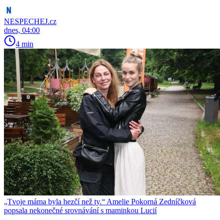
NESPECHEJ.cz
dnes, 04:00
4 min
„Tvoje máma byla hezčí než ty.“ Amelie Pokorná Zedníčková
popsala nekonečné srovnávání s maminkou Lucií