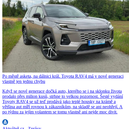
Po městě asketa, na dálnici král. Toyota RAV4 má v nové generaci
vlastně jen jednu chybu
Když se nové generace dočká auto, kterého se i na sklonku života
prodalo přes milion kusů, strhne to velkou pozornost. Šesté vydání
Toyoty RAV4 se už teď prodává jako teplé housky na krámě a
většina aut míří rovnou k zákazníkům, na skladě se ani neohřejí. A
po týdnu za jejím volantem se tomu vlastně ani nejde moc divit.
Aktuálně.cz - Zprávy