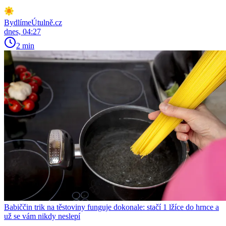
BydlímeÚtulně.cz
dnes, 04:27
2 min
Babiččin trik na těstoviny funguje dokonale: stačí 1 lžíce do hrnce a
už se vám nikdy neslepí