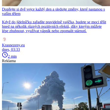
Dopřejte si dvě vejce každý den a sledujte změny, které nastanou s
vaším tělem
Když do jídelníčku zařadíte pravidelně vajíčka, budete se moci těšit
hned na několik různých pozitivních efektů, díky kterým můžete
lépe zhubnout, využívat vápník nebo zpomalit stárnutí.
Krasnezeny.eu
dnes, 03:33
2 min
Reklama