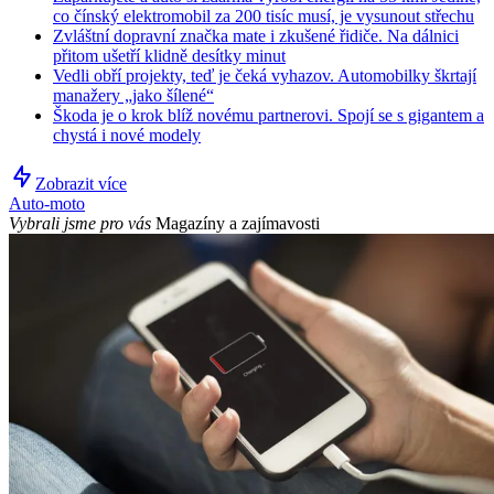
co čínský elektromobil za 200 tisíc musí, je vysunout střechu
Zvláštní dopravní značka mate i zkušené řidiče. Na dálnici
přitom ušetří klidně desítky minut
Vedli obří projekty, teď je čeká vyhazov. Automobilky škrtají
manažery „jako šílené“
Škoda je o krok blíž novému partnerovi. Spojí se s gigantem a
chystá i nové modely
Zobrazit více
Auto-moto
Vybrali jsme pro vás
Magazíny a zajímavosti