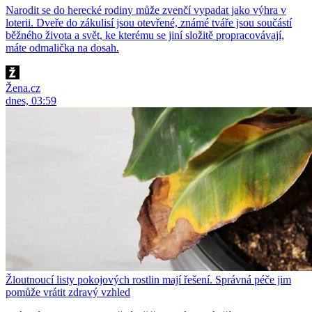
Narodit se do herecké rodiny může zvenčí vypadat jako výhra v
loterii. Dveře do zákulisí jsou otevřené, známé tváře jsou součástí
běžného života a svět, ke kterému se jiní složitě propracovávají,
máte odmalička na dosah.
Žena.cz
dnes, 03:59
Žloutnoucí listy pokojových rostlin mají řešení. Správná péče jim
pomůže vrátit zdravý vzhled