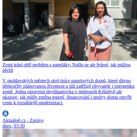
Zemi trápí obří problém s paneláky. Našlo se ale řešení, jak můžou
přežít
V moldavských městech stojí tisíce panelových domů, které dávno
překročily plánovanou životnost a dál zatěžují obyvatele i energetiku
země. Jedna opravená devítipatrovka v metropoli Kišiněvě ale
ukazuje, jak může změna topení, financování i správy domu otevřít
cestu k rozsáhlejší modernizaci.
Aktuálně.cz - Zprávy
dnes, 03:30