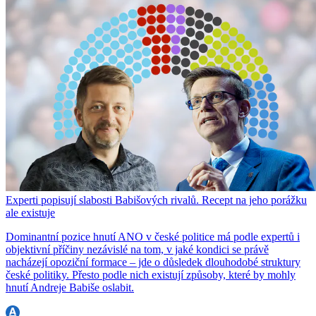
Experti popisují slabosti Babišových rivalů. Recept na jeho porážku
ale existuje
Dominantní pozice hnutí ANO v české politice má podle expertů i
objektivní příčiny nezávislé na tom, v jaké kondici se právě
nacházejí opoziční formace – jde o důsledek dlouhodobé struktury
české politiky. Přesto podle nich existují způsoby, které by mohly
hnutí Andreje Babiše oslabit.