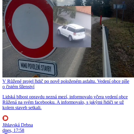
V Růžené projel řidič po nově položeném asfaltu. Vedení obce píše
o čistém šílenství
Lidská blbost opravdu nezná mezí, informovalo včera vedení obce
Růžená na svém facebooku. A informovalo, s jakými řidiči se už
kolem staveb setkali.
Jihlavská Drbna
dnes, 17:58