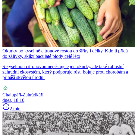
Okurky po kyselině citronové rostou do šířky i délky. Kdo ji přidá
do zálivky, sklízí baculaté plody celé léto
S kyselinou citronovou nepěstujete jen okurky, ale také robustní
zahradní ekosystém, který podporuje růst, bojuje proti chorobám a
přináší skvělou úrodu.
Chalupáři-Zahrádkáři
dnes, 18:10
2 min