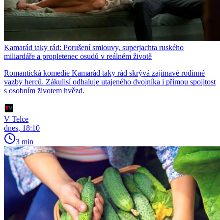
Kamarád taky rád: Porušení smlouvy, superjachta ruského
miliardáře a propletenec osudů v reálném životě
Romantická komedie Kamarád taky rád skrývá zajímavé rodinné
vazby herců. Zákulisí odhaluje utajeného dvojníka i přímou spojitost
s osobním životem hvězd.
V Telce
dnes, 18:10
3 min