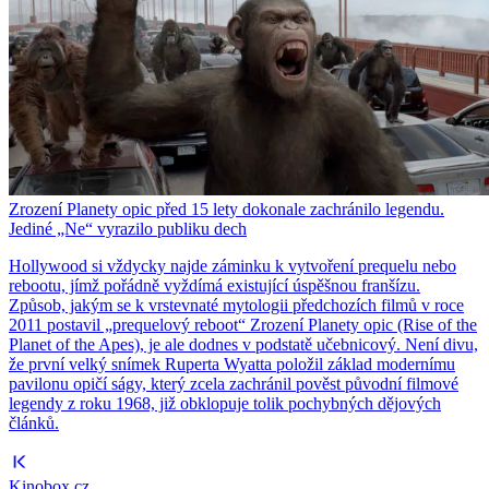
Zrození Planety opic před 15 lety dokonale zachránilo legendu.
Jediné „Ne“ vyrazilo publiku dech
Hollywood si vždycky najde záminku k vytvoření prequelu nebo
rebootu, jímž pořádně vyždímá existující úspěšnou franšízu.
Způsob, jakým se k vrstevnaté mytologii předchozích filmů v roce
2011 postavil „prequelový reboot“ Zrození Planety opic (Rise of the
Planet of the Apes), je ale dodnes v podstatě učebnicový. Není divu,
že první velký snímek Ruperta Wyatta položil základ modernímu
pavilonu opičí ságy, který zcela zachránil pověst původní filmové
legendy z roku 1968, již obklopuje tolik pochybných dějových
článků.
Kinobox.cz