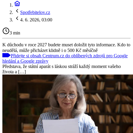
Spotřebitelov.cz
4. 6. 2026, 03:00
3 min
K důchodu v roce 2027 budete muset doložit tyto informace. Kdo to
neudělá, může přicházet klidně i o 500 Kč měsíčně
Přidejte si obsah Centrum.cz do oblíbených zdrojů pro Google
hledání a Google zprávy
Představa, že státní aparát s láskou stráží každý moment vašeho
života a […]