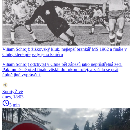
Viliam Schrojf: žižkovský kluk, nejlepší brankář MS 1962 a finále v
Chile, které přepsaly jeho kariéru
Viliam Schrojf odchytal v Chile pět zápasů jako neprůstřelná zeď.
Pak mu těsně před finále vtiskli do rukou trofej, a začalo se psát
úplně jiné vyprávění.
SportyŽivě
dnes, 18:03
3 min