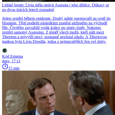
Lidské bestie: Livia měla otrávit Augusta i jeho dědice. Důkazy se
po dvou tisících letech rozpadají
Jeden zemřel během epidemie. Druhý náhle onemocněl na cestě do
Hispánie. Třetí podlehl následkům zranění utrženého na východě
říše. Čtvrtého zavraždil voják krátce po smrti císaře. Nakonec
zemřel samotný Augustus. Z téměř všech mužů, kteří stáli mezi
Tiberiem a nejvyšší mocí, postupně nezůstal nikdo. A Tiberiovou
matkou byla Livia Drusilla, jedna z nejmocnějších žen své doby.
Kód Enigma
dnes, 17:11
15 min