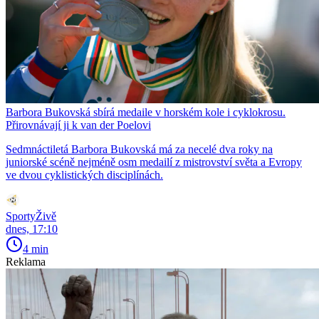
Barbora Bukovská sbírá medaile v horském kole i cyklokrosu.
Přirovnávají ji k van der Poelovi
Sedmnáctiletá Barbora Bukovská má za necelé dva roky na
juniorské scéně nejméně osm medailí z mistrovství světa a Evropy
ve dvou cyklistických disciplínách.
SportyŽivě
dnes, 17:10
4 min
Reklama