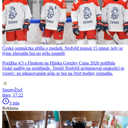
Česká osmnáctka přišla o medaili. Nedvěd popsal 15 minut, kdy se
týmu zhroutila hra po gólu soupeře
Porážka 4:5 s Finskem na Hlinka Gretzky Cupu 2026 pohřbila
české naděje na semifinále. Trenér Nedvěd pojmenoval opakující se
vzorec: po inkasovaném gólu se hra na čtvrt hodiny rozpadla.
SportyŽivě
dnes, 17:22
3 min
Reklama