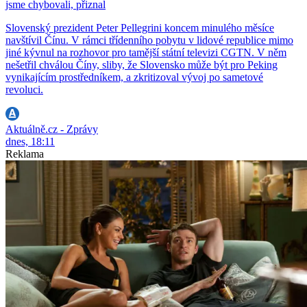
jsme chybovali, přiznal
Slovenský prezident Peter Pellegrini koncem minulého měsíce
navštívil Čínu. V rámci třídenního pobytu v lidové republice mimo
jiné kývnul na rozhovor pro tamější státní televizi CGTN. V něm
nešetřil chválou Číny, sliby, že Slovensko může být pro Peking
vynikajícím prostředníkem, a zkritizoval vývoj po sametové
revoluci.
Aktuálně.cz - Zprávy
dnes, 18:11
Reklama