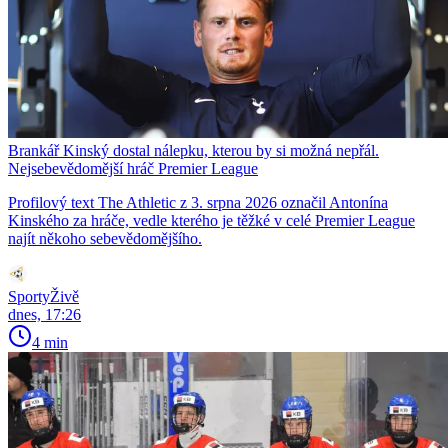
Brankář Kinský dostal nálepku, kterou by si možná nepřál.
Nejsebevědomější hráč Premier League
Profilový text The Athletic z 3. srpna 2026 označil Antonína
Kinského za hráče, vedle kterého je těžké v celé Premier League
najít někoho sebevědomějšího.
SportyŽivě
dnes, 17:26
4 min