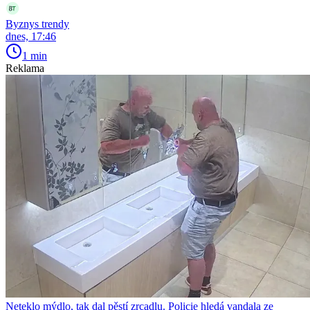
Byznys trendy
dnes, 17:46
1 min
Reklama
Neteklo mýdlo, tak dal pěstí zrcadlu. Policie hledá vandala ze