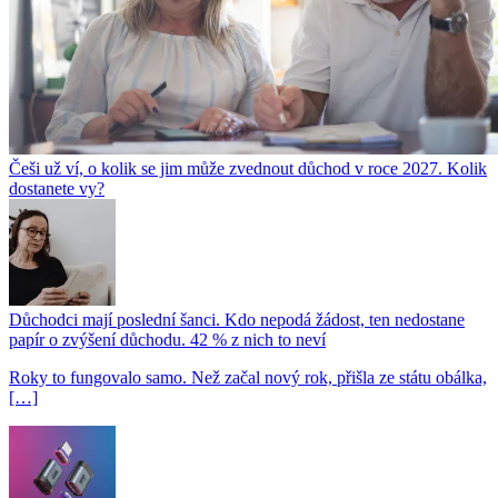
Češi už ví, o kolik se jim může zvednout důchod v roce 2027. Kolik
dostanete vy?
Důchodci mají poslední šanci. Kdo nepodá žádost, ten nedostane
papír o zvýšení důchodu. 42 % z nich to neví
Roky to fungovalo samo. Než začal nový rok, přišla ze státu obálka,
[…]