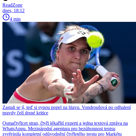
ReadZone
dnes, 18:12
4 min
Zastali se jí, teď si sypou popel na hlavu. Vondroušová po odhalení
pravdy čelí drsné kritice
Osmačtyřicet stran, čtyři lékařští experti a jedna textová zpráva na
WhatsAppu. Mezinárodní agentura pro bezúhonnost tenisu
zveřejnila kompletní odůvodnění čtyřletého trestu pro Markétu