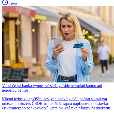
1 min
Velká česká banka vypne své služby. Lidé nezaplatí kartou ani
nepošlou peníze
Klienti jedné z největších českých bank by měli počítat s krátkým
omezením služeb. ČSOB na neděli 9. srpna naplánovala odstávku
elektronického bankovnictví, která ovlivní také nákupy na internetu.