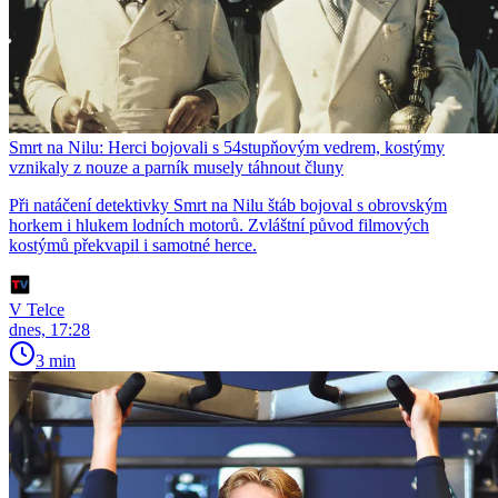
Smrt na Nilu: Herci bojovali s 54stupňovým vedrem, kostýmy
vznikaly z nouze a parník musely táhnout čluny
Při natáčení detektivky Smrt na Nilu štáb bojoval s obrovským
horkem i hlukem lodních motorů. Zvláštní původ filmových
kostýmů překvapil i samotné herce.
V Telce
dnes, 17:28
3 min