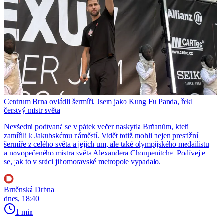
Centrum Brna ovládli šermíři. Jsem jako Kung Fu Panda, řekl
čerstvý mistr světa
Nevšední podívaná se v pátek večer naskytla Brňanům, kteří
zamířili k Jakubskému náměstí. Vidět totiž mohli nejen prestižní
šermíře z celého světa a jejich um, ale také olympijského medailistu
a novopečeného mistra světa Alexandera Choupenitche. Podívejte
se, jak to v srdci jihomoravské metropole vypadalo.
Brněnská Drbna
dnes, 18:40
1 min