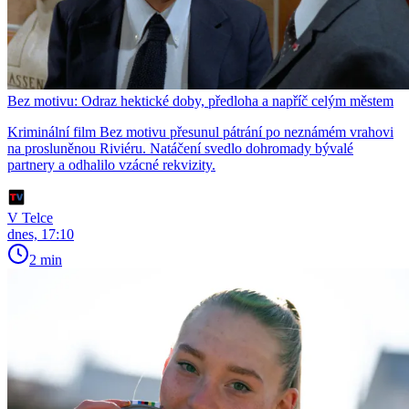
Bez motivu: Odraz hektické doby, předloha a napříč celým městem
Kriminální film Bez motivu přesunul pátrání po neznámém vrahovi
na prosluněnou Riviéru. Natáčení svedlo dohromady bývalé
partnery a odhalilo vzácné rekvizity.
V Telce
dnes, 17:10
2 min