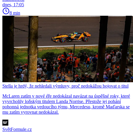
dnes, 17:05
8 min
Stella je hrdý, že nehledali výmluvy, proč nedokážou bojovat o titul
McLaren zatím v nové éře nedokázal navázat na úspěšné roky, které
vyvrcholily loňským titulem Landa Norrise. Přestože jej pohání
pohonná jednotka vedoucího týmu, Mercedesu, kromě Maďarska se
mu zatím vyrovnat nedokázal.
SvětFormule.cz