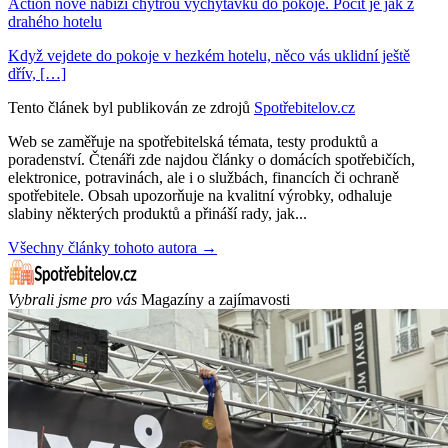
Action nově nabízí chytrou vychytávku do pokoje. Pocit je jak z
drahého hotelu
Když vejdete do pokoje v hezkém hotelu, něco vás uklidní ještě
dřív, […]
Tento článek byl publikován ze zdrojů
Spotřebitelov.cz
Web se zaměřuje na spotřebitelská témata, testy produktů a
poradenství. Čtenáři zde najdou články o domácích spotřebičích,
elektronice, potravinách, ale i o službách, financích či ochraně
spotřebitele. Obsah upozorňuje na kvalitní výrobky, odhaluje
slabiny některých produktů a přináší rady, jak...
Všechny články tohoto autora →
Vybrali jsme pro vás
Magazíny a zajímavosti