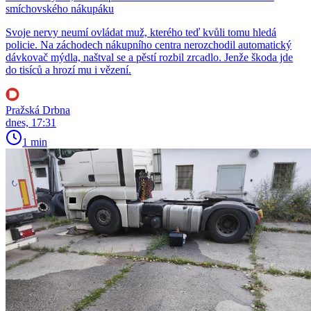
smíchovského nákupáku
Svoje nervy neumí ovládat muž, kterého teď kvůli tomu hledá
policie. Na záchodech nákupního centra nerozchodil automatický
dávkovač mýdla, naštval se a pěstí rozbil zrcadlo. Jenže škoda jde
do tisíců a hrozí mu i vězení.
Pražská Drbna
dnes, 17:31
1 min