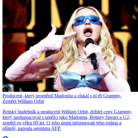
Producent, který proměnil Madonnu a získal s ní tři Grammy.
Zemřel William Orbit
Britský hudebník a producent William Orbit, držitel ceny Grammy,
který spolupracoval s umělci jako Madonna, Britney Spears a U2,
zemřel ve věku 69 let. O jeho úmrtí informovali jeho rodina a
přátelé, napsala agentura AFP.