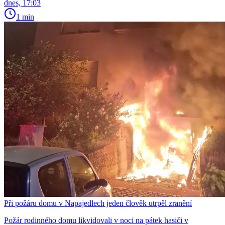
dnes, 17:03
1 min
Při požáru domu v Napajedlech jeden člověk utrpěl zranění
Požár rodinného domu likvidovali v noci na pátek hasiči v