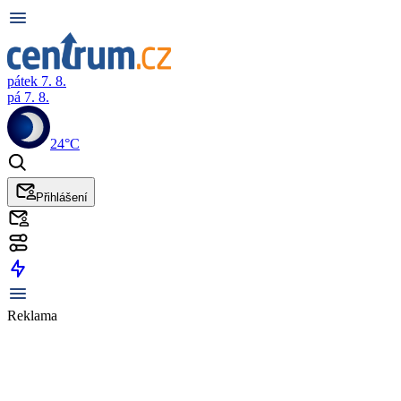
pátek 7. 8.
pá 7. 8.
24°C
Přihlášení
Reklama