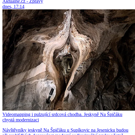
Aktuálně.cz - Zprávy
dnes, 17:14
Videomapping i pulzující srdcová chodba. Jeskyně Na Špičáku
chystá modernizaci
Návštěvníky jeskyně Na Špičáku u Supíkovic na Jesenicku budou