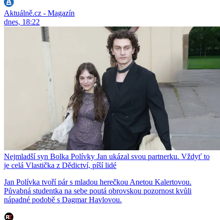
Aktuálně.cz - Magazín
dnes, 18:22
Nejmladší syn Bolka Polívky Jan ukázal svou partnerku. Vždyť to
je celá Vlastička z Dědictví, píší lidé
Jan Polívka tvoří pár s mladou herečkou Anetou Kalertovou.
Půvabná studentka na sebe poutá obrovskou pozornost kvůli
nápadné podobě s Dagmar Havlovou.