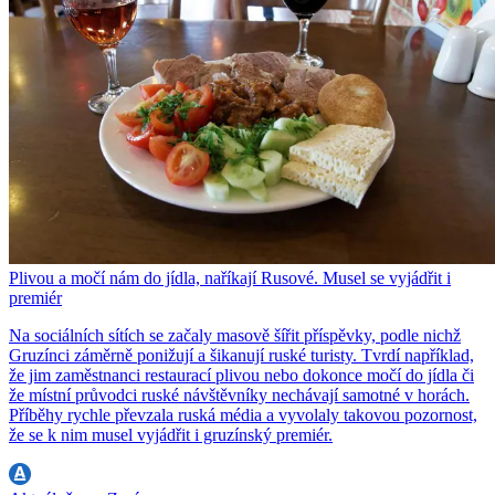
Plivou a močí nám do jídla, naříkají Rusové. Musel se vyjádřit i
premiér
Na sociálních sítích se začaly masově šířit příspěvky, podle nichž
Gruzínci záměrně ponižují a šikanují ruské turisty. Tvrdí například,
že jim zaměstnanci restaurací plivou nebo dokonce močí do jídla či
že místní průvodci ruské návštěvníky nechávají samotné v horách.
Příběhy rychle převzala ruská média a vyvolaly takovou pozornost,
že se k nim musel vyjádřit i gruzínský premiér.