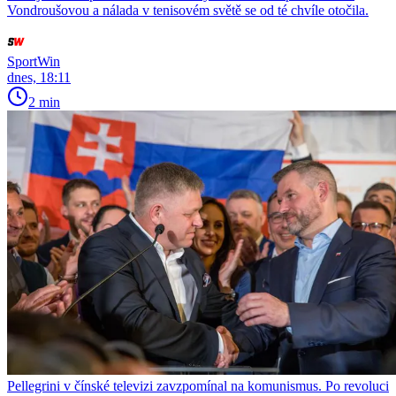
Vondroušovou a nálada v tenisovém světě se od té chvíle otočila.
SportWin
dnes, 18:11
2 min
Pellegrini v čínské televizi zavzpomínal na komunismus. Po revoluci