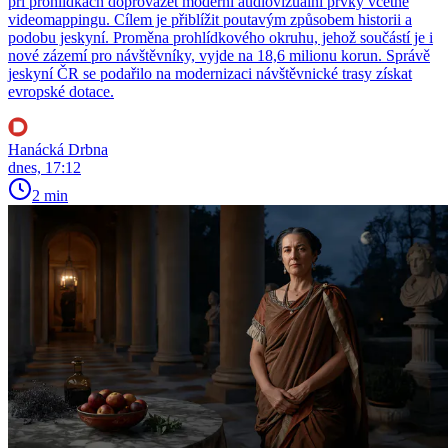
při prohlídkách doprovázet moderní audiovizuální prvky včetně
videomappingu. Cílem je přiblížit poutavým způsobem historii a
podobu jeskyní. Proměna prohlídkového okruhu, jehož součástí je i
nové zázemí pro návštěvníky, vyjde na 18,6 milionu korun. Správě
jeskyní ČR se podařilo na modernizaci návštěvnické trasy získat
evropské dotace.
Hanácká Drbna
dnes, 17:12
2 min