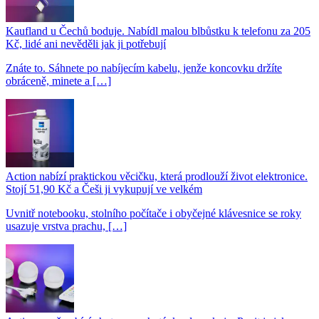
Kaufland u Čechů boduje. Nabídl malou blbůstku k telefonu za 205
Kč, lidé ani nevěděli jak ji potřebují
Znáte to. Sáhnete po nabíjecím kabelu, jenže koncovku držíte
obráceně, minete a […]
Action nabízí praktickou věcičku, která prodlouží život elektronice.
Stojí 51,90 Kč a Češi ji vykupují ve velkém
Uvnitř notebooku, stolního počítače i obyčejné klávesnice se roky
usazuje vrstva prachu, […]