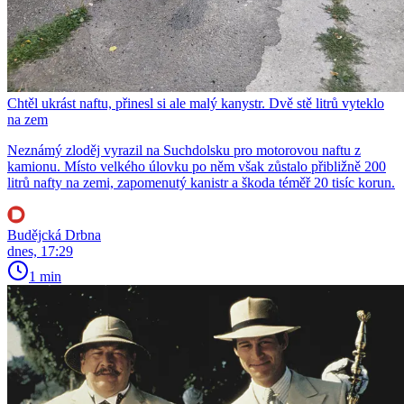
Chtěl ukrást naftu, přinesl si ale malý kanystr. Dvě stě litrů vyteklo
na zem
Neznámý zloděj vyrazil na Suchdolsku pro motorovou naftu z
kamionu. Místo velkého úlovku po něm však zůstalo přibližně 200
litrů nafty na zemi, zapomenutý kanistr a škoda téměř 20 tisíc korun.
Budějcká Drbna
dnes, 17:29
1 min