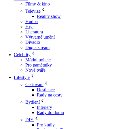
Filmy & kino
Televize
Reality show
Hudba
Hry
Literatura
Výtvarné umění
Divadlo
Digi a stream
Celebrity
Módní policie
Pro pamětníky
Nové tváře
Lifestyle
Cestování
Destinace
Rady na cesty
Bydlení
Interiery
Rady do domu
DIY
Pro kutily