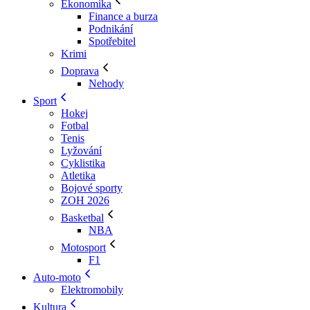
Ekonomika
Finance a burza
Podnikání
Spotřebitel
Krimi
Doprava
Nehody
Sport
Hokej
Fotbal
Tenis
Lyžování
Cyklistika
Atletika
Bojové sporty
ZOH 2026
Basketbal
NBA
Motosport
F1
Auto-moto
Elektromobily
Kultura