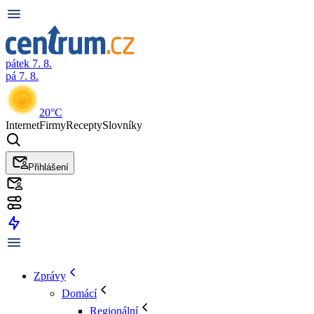
pátek 7. 8.
pá 7. 8.
20°C
Internet
Firmy
Recepty
Slovníky
Přihlášení
Zprávy
Domácí
Regionální