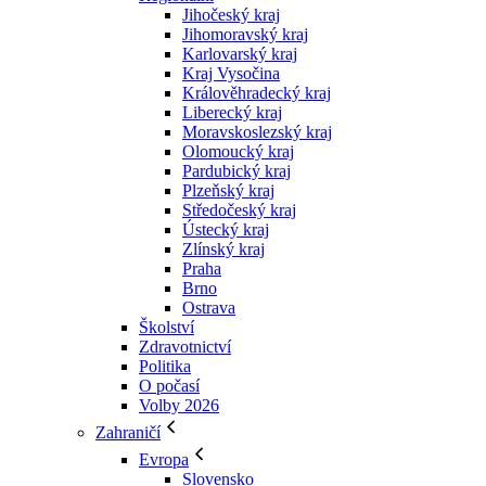
Jihočeský kraj
Jihomoravský kraj
Karlovarský kraj
Kraj Vysočina
Králověhradecký kraj
Liberecký kraj
Moravskoslezský kraj
Olomoucký kraj
Pardubický kraj
Plzeňský kraj
Středočeský kraj
Ústecký kraj
Zlínský kraj
Praha
Brno
Ostrava
Školství
Zdravotnictví
Politika
O počasí
Volby 2026
Zahraničí
Evropa
Slovensko