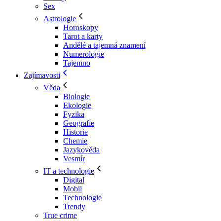
Sex
Astrologie
Horoskopy
Tarot a karty
Andělé a tajemná znamení
Numerologie
Tajemno
Zajímavosti
Věda
Biologie
Ekologie
Fyzika
Geografie
Historie
Chemie
Jazykověda
Vesmír
IT a technologie
Digital
Mobil
Technologie
Trendy
True crime