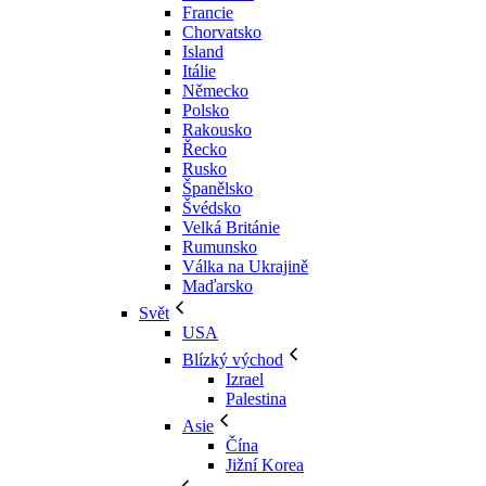
Francie
Chorvatsko
Island
Itálie
Německo
Polsko
Rakousko
Řecko
Rusko
Španělsko
Švédsko
Velká Británie
Rumunsko
Válka na Ukrajině
Maďarsko
Svět
USA
Blízký východ
Izrael
Palestina
Asie
Čína
Jižní Korea