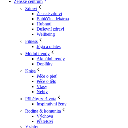
Ženské centrum
Zdraví
Ženské zdraví
Babiččina lékárna
Hubnutí
Duševní zdraví
Wellbeing
Fitness
Jóga a pilates
Módní trendy
Aktuální trendy
Doplňky
Krása
Péče o pleť
Péče o tělo
Vlasy
Nehty
Příběhy ze života
Inspirativní ženy
Rodina & komunita
Výchova
Přátelství
Vztahy