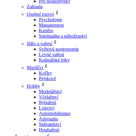
Pro hospodyňky
Zahrada
Osobní rozvoj
Psychologie
Management
Kariéra
Spiritualita a náboženství
Jídlo a vaření
Světová gastronomie
Levné vaření
Kulinářské triky
Mazlíčci
Kočky
Pejskové
Hobby
Modelářství
Včelařství
Rybaření
Letectví
Automobilismus
Adrenalin
Sběratelství
Houbaření