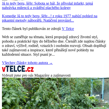
Já to tedy beru, šéfe: Sobota se bál, že přivolal infarkt, tajná
nahrávka milenců a svádění plachého kolegy
Komedie Já to tedy beru, šéfe...! z roku 1977 nabízí pohled na
pikantní metody náborářů. Natáčení provázel...
Tento článek byl publikován ze zdrojů
V Telce
Web se zaměřuje na témata, která propojují zdravý životní styl,
pohodu a praktické tipy do běžného dne. Čtenáři zde najdou články
o zdraví, výživě, rodině, vztazích i osobním rozvoji. Obsah doplňují
také zajímavosti a inspirace, které přinášejí nové pohledy na
každodenní situace. Styl psaní je...
Všechny články tohoto autora →
Vybrali jsme pro vás
Magazíny a zajímavosti