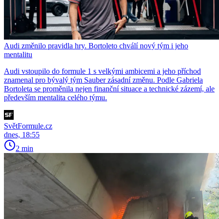
Audi změnilo pravidla hry. Bortoleto chválí nový tým i jeho
mentalitu
Audi vstoupilo do formule 1 s velkými ambicemi a jeho příchod
znamenal pro bývalý tým Sauber zásadní změnu. Podle Gabriela
Bortoleta se proměnila nejen finanční situace a technické zázemí, ale
především mentalita celého týmu.
SvětFormule.cz
dnes, 18:55
2 min