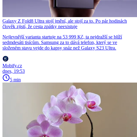
Galaxy Z Fold8 Ultra stojí jmění, ale stojí za to. Po pár hodinách
člověk zjistí, že cesta zpátky neexistuje
Nejlevnější varianta startuje na 53 999 Kč, ta nejdražší se blíží
sedmdesáti tisícům. Samsung za to dává telefon, který se ve
složeném stavu vejde do kapsy snáz než Galaxy S23 Ultra.
Mobify.cz
dnes, 19:53
5 min