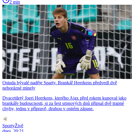
2 min
Ostuda bývalé naděje Sparty. Brankář Heerkens předvedl dvě
nehorázné minely
Dvacetiletý Joeri Heerkens, kterého Ajax před rokem kupoval jako
brankáře budoucnosti, si za šest srpnových dnů připsal dvě trapné
chyby, jednu v přípravě, druhou v ostrém zápase.
SportyŽivě
dnes, 20:21