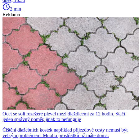
dnes, 18:35
2 min
Reklama
Ocet se solí rozežere plevel mezi dlaždicemi za 12 hodin. Stačí
jeden správný poměr, jinak to nefunguje
Čištění dlažebních kostek například příjezdové cesty nemusí být
velkým problémem. Mnoho prostředků už máte doma.