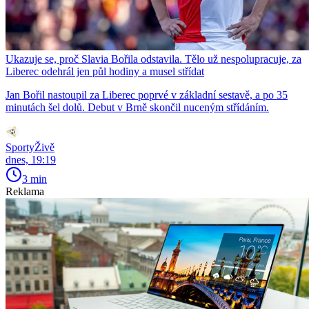
Ukazuje se, proč Slavia Bořila odstavila. Tělo už nespolupracuje, za
Liberec odehrál jen půl hodiny a musel střídat
Jan Bořil nastoupil za Liberec poprvé v základní sestavě, a po 35
minutách šel dolů. Debut v Brně skončil nuceným střídáním.
SportyŽivě
dnes, 19:19
3 min
Reklama