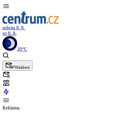
sobota 8. 8.
so 8. 8.
20°C
Přihlášení
Reklama