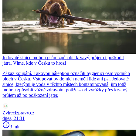
Jedovaté sinice mohou psům způsobit krvavý průjem i poškodit
játra. Víme, kde v Česku to hrozí
Zákaz koupání. Takovou nálepkou označili hygienici osm vodních
ploch v Česku. Vstupovat by do nich neměli lidé ani psi. Jedovaté
sinice, kterými je voda v těchto místech kontaminovaná, jim totiž
mohou způsobit vážné zdravotní potíže – od vyrážky přes krvavý
průjem až po poškození jater.
Zvirecizpravy.cz
dnes, 21:31
3 min