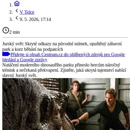
V Telce
9. 5. 2026, 17:14
2 min
Jurský svět: Skryté odkazy na původní snímek, opuštěný zábavní
park a kurz běhání na podpatcích
Přidejte si obsah Centrum.cz do oblíbených zdrojů pro Google
hledání a Google zprávy
Natáčení moderního dinosauřího parku přineslo hercům náročný
trénink a nečekaná překvapení. Zjistěte, jaká ukrytá tajemství nabízí
slavný Jurský svět.