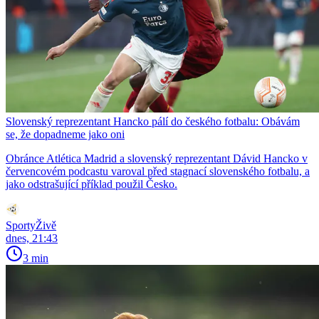
Slovenský reprezentant Hancko pálí do českého fotbalu: Obávám
se, že dopadneme jako oni
Obránce Atlética Madrid a slovenský reprezentant Dávid Hancko v
červencovém podcastu varoval před stagnací slovenského fotbalu, a
jako odstrašující příklad použil Česko.
SportyŽivě
dnes, 21:43
3 min