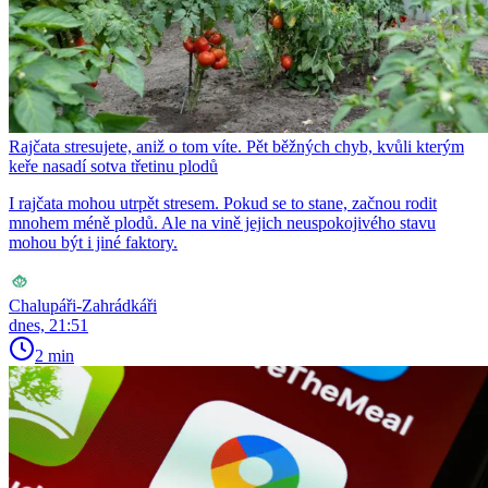
Rajčata stresujete, aniž o tom víte. Pět běžných chyb, kvůli kterým
keře nasadí sotva třetinu plodů
I rajčata mohou utrpět stresem. Pokud se to stane, začnou rodit
mnohem méně plodů. Ale na vině jejich neuspokojivého stavu
mohou být i jiné faktory.
Chalupáři-Zahrádkáři
dnes, 21:51
2 min