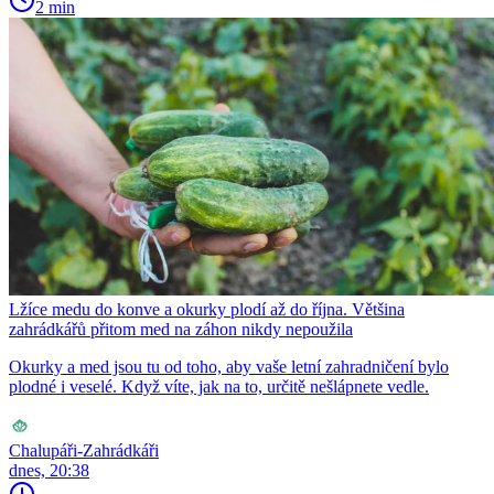
2 min
Lžíce medu do konve a okurky plodí až do října. Většina
zahrádkářů přitom med na záhon nikdy nepoužila
Okurky a med jsou tu od toho, aby vaše letní zahradničení bylo
plodné i veselé. Když víte, jak na to, určitě nešlápnete vedle.
Chalupáři-Zahrádkáři
dnes, 20:38