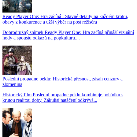
Ready Player One: Hra začíná - Slavné detaily na každém kroku,
obavy z konkurence a užší výběr na post režiséra
Dobrodružný snímek Ready Player One: Hra začíná přináší vizuální
hody a spoustu odkazů na popkulturu....
Poslední propadne peklu: Historická přesnost, zásah cenzury a
zlomenina
Historický film Poslední propadne peklu kombinuje pohádku s
krutou realitou doby. Zákulisí natáčení odkrývá...