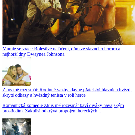
Mumie se vrací: Bolestivé natáčení, dům ze slavného hororu a
nejhorší dny Dwaynea Johnsona
Zkus mě rozesmát: Rodinné vazby, dávné přátelství hlavních hvězd,
skryté odkazy a hvězdný tenista v roli herce
Romantická komedie Zkus mě rozesmát baví diváky havajským
prostředím. Zákulisí odkrývá propojení hereckých...