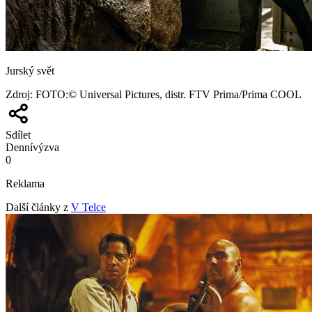
Jurský svět
Zdroj
:
FOTO:© Universal Pictures, distr. FTV Prima/Prima COOL
Sdílet
Denní
výzva
0
Reklama
Další články z
V Telce