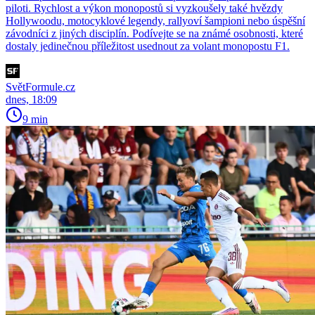
piloti. Rychlost a výkon monopostů si vyzkoušely také hvězdy
Hollywoodu, motocyklové legendy, rallyoví šampioni nebo úspěšní
závodníci z jiných disciplín. Podívejte se na známé osobnosti, které
dostaly jedinečnou příležitost usednout za volant monopostu F1.
SvětFormule.cz
dnes, 18:09
9 min