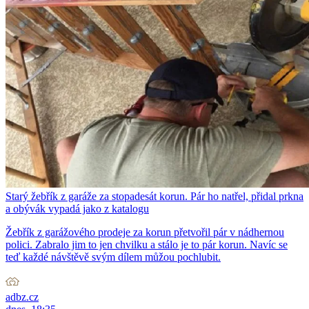
Starý žebřík z garáže za stopadesát korun. Pár ho natřel, přidal prkna
a obývák vypadá jako z katalogu
Žebřík z garážového prodeje za korun přetvořil pár v nádhernou
polici. Zabralo jim to jen chvilku a stálo je to pár korun. Navíc se
teď každé návštěvě svým dílem můžou pochlubit.
adbz.cz