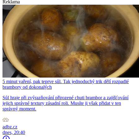
Reklama
5 minut vaření, pak teprve sůl. Tak jednoduchý trik dělí rozpadlé
brambory od dokonalých
Sůl hraje při zvýrazňování přirozené chuti brambor a zajišťování
jejich správné textury zásadní roli. Musíte ji však přidat v ten
správný moment.
adbz.cz
dnes, 20:40