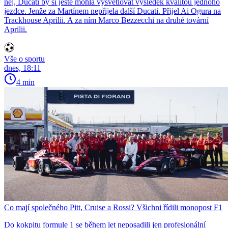
něj, Ducati by si ještě mohla vysvětlovat výsledek kvalitou jednoho
jezdce. Jenže za Martínem nepřijela další Ducati. Přijel Ai Ogura na
Trackhouse Aprilii. A za ním Marco Bezzecchi na druhé tovární
Aprilii.
Vše o sportu
dnes, 18:11
4 min
Co mají společného Pitt, Cruise a Rossi? Všichni řídili monopost F1
Do kokpitu formule 1 se během let neposadili jen profesionální