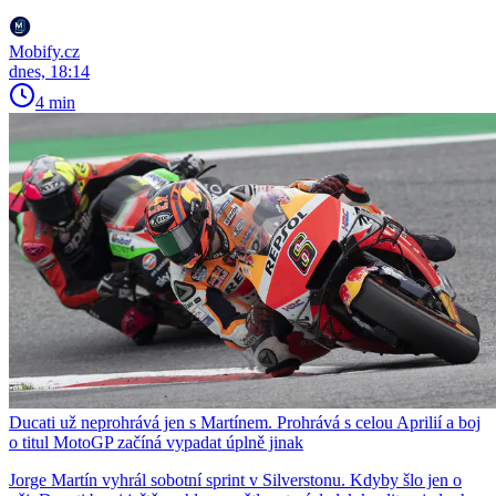
Mobify.cz
dnes, 18:14
4 min
Ducati už neprohrává jen s Martínem. Prohrává s celou Aprilií a boj
o titul MotoGP začíná vypadat úplně jinak
Jorge Martín vyhrál sobotní sprint v Silverstonu. Kdyby šlo jen o