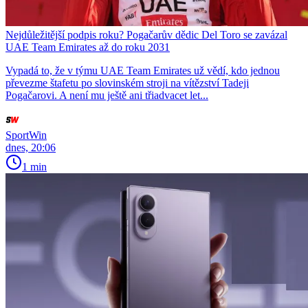
Nejdůležitější podpis roku? Pogačarův dědic Del Toro se zavázal
UAE Team Emirates až do roku 2031
Vypadá to, že v týmu UAE Team Emirates už vědí, kdo jednou
převezme štafetu po slovinském stroji na vítězství Tadeji
Pogačarovi. A není mu ještě ani třiadvacet let...
SportWin
dnes, 20:06
1 min