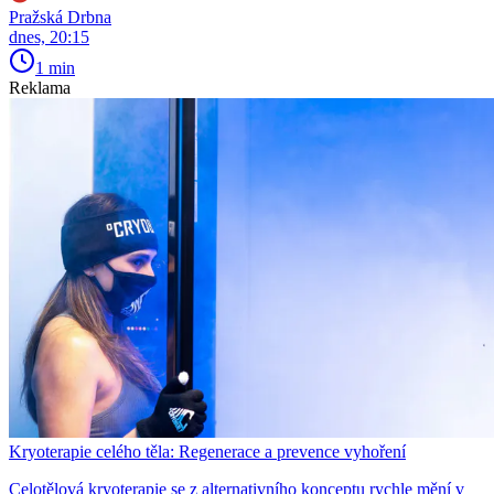
Pražská Drbna
dnes, 20:15
1 min
Reklama
Kryoterapie celého těla: Regenerace a prevence vyhoření
Celotělová kryoterapie se z alternativního konceptu rychle mění v