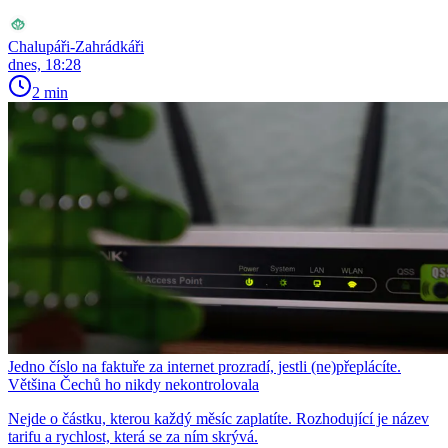
Chalupáři-Zahrádkáři
dnes, 18:28
2 min
Jedno číslo na faktuře za internet prozradí, jestli (ne)přeplácíte.
Většina Čechů ho nikdy nekontrolovala
Nejde o částku, kterou každý měsíc zaplatíte. Rozhodující je název
tarifu a rychlost, která se za ním skrývá.