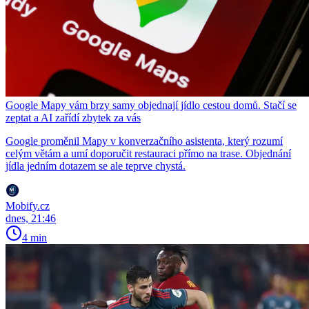
Google Mapy vám brzy samy objednají jídlo cestou domů. Stačí se
zeptat a AI zařídí zbytek za vás
Google proměnil Mapy v konverzačního asistenta, který rozumí
celým větám a umí doporučit restauraci přímo na trase. Objednání
jídla jedním dotazem se ale teprve chystá.
Mobify.cz
dnes, 21:46
4 min