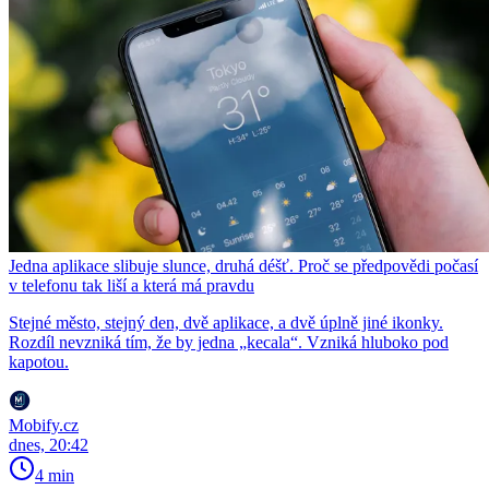
Jedna aplikace slibuje slunce, druhá déšť. Proč se předpovědi počasí
v telefonu tak liší a která má pravdu
Stejné město, stejný den, dvě aplikace, a dvě úplně jiné ikonky.
Rozdíl nevzniká tím, že by jedna „kecala“. Vzniká hluboko pod
kapotou.
Mobify.cz
dnes, 20:42
4 min