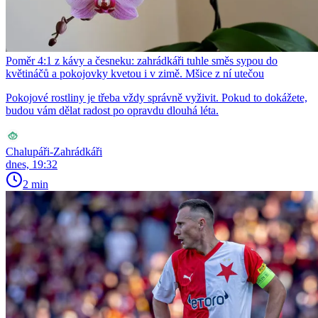
Poměr 4:1 z kávy a česneku: zahrádkáři tuhle směs sypou do
květináčů a pokojovky kvetou i v zimě. Mšice z ní utečou
Pokojové rostliny je třeba vždy správně vyživit. Pokud to dokážete,
budou vám dělat radost po opravdu dlouhá léta.
Chalupáři-Zahrádkáři
dnes, 19:32
2 min