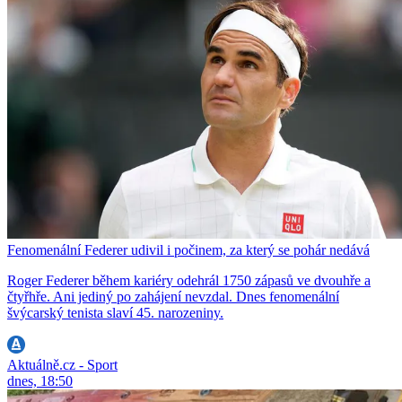
Fenomenální Federer udivil i počinem, za který se pohár nedává
Roger Federer během kariéry odehrál 1750 zápasů ve dvouhře a
čtyřhře. Ani jediný po zahájení nevzdal. Dnes fenomenální
švýcarský tenista slaví 45. narozeniny.
Aktuálně.cz - Sport
dnes, 18:50