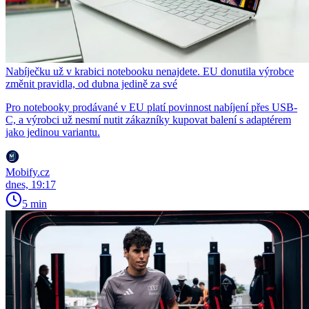
Nabíječku už v krabici notebooku nenajdete. EU donutila výrobce
změnit pravidla, od dubna jedině za své
Pro notebooky prodávané v EU platí povinnost nabíjení přes USB-
C, a výrobci už nesmí nutit zákazníky kupovat balení s adaptérem
jako jedinou variantu.
Mobify.cz
dnes, 19:17
5 min