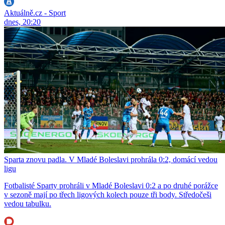
Aktuálně.cz - Sport
dnes, 20:20
Sparta znovu padla. V Mladé Boleslavi prohrála 0:2, domácí vedou
ligu
Fotbalisté Sparty prohráli v Mladé Boleslavi 0:2 a po druhé porážce
v sezoně mají po třech ligových kolech pouze tři body. Středočeši
vedou tabulku.