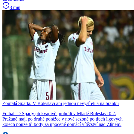
3 min
Zoufalá Sparta. V Boleslavi ani jednou nevystřelila na branku
Fotbalisté Sparty překvapivě prohráli v Mladé Boleslavi 0:2.
Pražané mají po druhé porážce v nové sezoně po třech ligových
kolech pouze tři body za upocené domácí vítězství nad Zlínem.