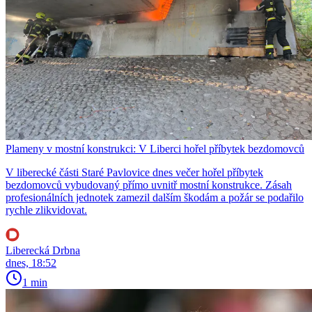
Plameny v mostní konstrukci: V Liberci hořel příbytek bezdomovců
V liberecké části Staré Pavlovice dnes večer hořel příbytek
bezdomovců vybudovaný přímo uvnitř mostní konstrukce. Zásah
profesionálních jednotek zamezil dalším škodám a požár se podařilo
rychle zlikvidovat.
Liberecká Drbna
dnes, 18:52
1 min