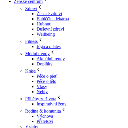
Ženské centrum
Zdraví
Ženské zdraví
Babiččina lékárna
Hubnutí
Duševní zdraví
Wellbeing
Fitness
Jóga a pilates
Módní trendy
Aktuální trendy
Doplňky
Krása
Péče o pleť
Péče o tělo
Vlasy
Nehty
Příběhy ze života
Inspirativní ženy
Rodina & komunita
Výchova
Přátelství
Vztahy