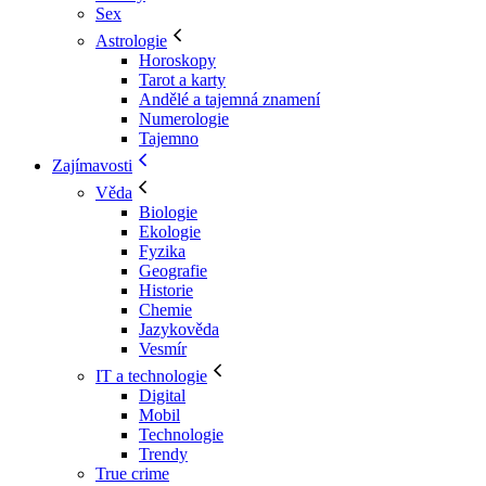
Sex
Astrologie
Horoskopy
Tarot a karty
Andělé a tajemná znamení
Numerologie
Tajemno
Zajímavosti
Věda
Biologie
Ekologie
Fyzika
Geografie
Historie
Chemie
Jazykověda
Vesmír
IT a technologie
Digital
Mobil
Technologie
Trendy
True crime