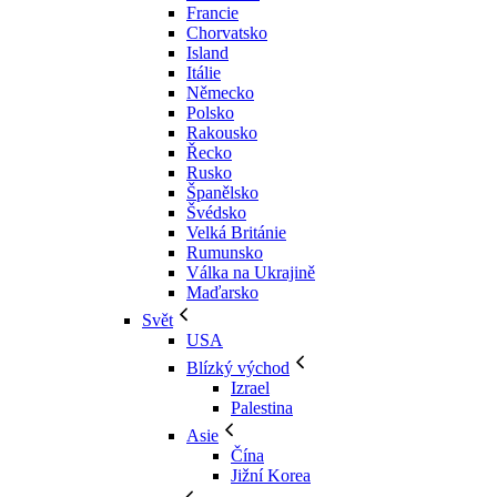
Francie
Chorvatsko
Island
Itálie
Německo
Polsko
Rakousko
Řecko
Rusko
Španělsko
Švédsko
Velká Británie
Rumunsko
Válka na Ukrajině
Maďarsko
Svět
USA
Blízký východ
Izrael
Palestina
Asie
Čína
Jižní Korea