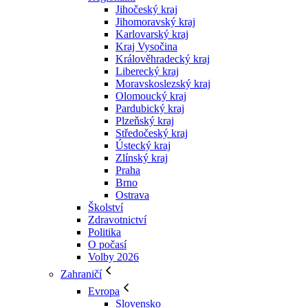
Jihočeský kraj
Jihomoravský kraj
Karlovarský kraj
Kraj Vysočina
Králověhradecký kraj
Liberecký kraj
Moravskoslezský kraj
Olomoucký kraj
Pardubický kraj
Plzeňský kraj
Středočeský kraj
Ústecký kraj
Zlínský kraj
Praha
Brno
Ostrava
Školství
Zdravotnictví
Politika
O počasí
Volby 2026
Zahraničí
Evropa
Slovensko