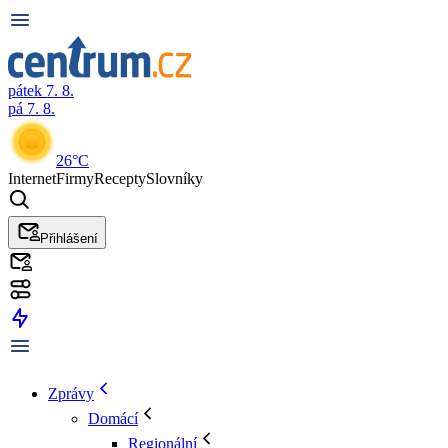
pátek 7. 8.
pá 7. 8.
26°C
Internet
Firmy
Recepty
Slovníky
Přihlášení
Zprávy
Domácí
Regionální