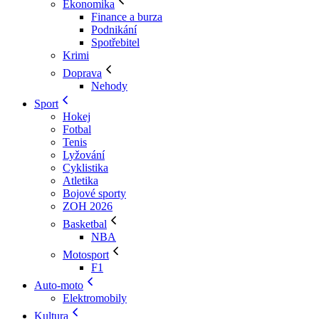
Ekonomika
Finance a burza
Podnikání
Spotřebitel
Krimi
Doprava
Nehody
Sport
Hokej
Fotbal
Tenis
Lyžování
Cyklistika
Atletika
Bojové sporty
ZOH 2026
Basketbal
NBA
Motosport
F1
Auto-moto
Elektromobily
Kultura