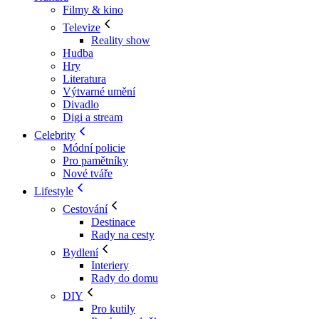
Filmy & kino
Televize
Reality show
Hudba
Hry
Literatura
Výtvarné umění
Divadlo
Digi a stream
Celebrity
Módní policie
Pro pamětníky
Nové tváře
Lifestyle
Cestování
Destinace
Rady na cesty
Bydlení
Interiery
Rady do domu
DIY
Pro kutily