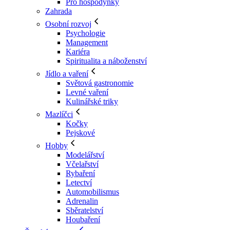
Pro hospodyňky
Zahrada
Osobní rozvoj
Psychologie
Management
Kariéra
Spiritualita a náboženství
Jídlo a vaření
Světová gastronomie
Levné vaření
Kulinářské triky
Mazlíčci
Kočky
Pejskové
Hobby
Modelářství
Včelařství
Rybaření
Letectví
Automobilismus
Adrenalin
Sběratelství
Houbaření