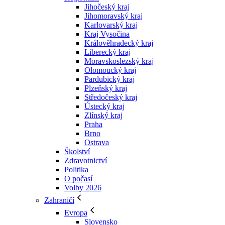
Jihočeský kraj
Jihomoravský kraj
Karlovarský kraj
Kraj Vysočina
Králověhradecký kraj
Liberecký kraj
Moravskoslezský kraj
Olomoucký kraj
Pardubický kraj
Plzeňský kraj
Středočeský kraj
Ústecký kraj
Zlínský kraj
Praha
Brno
Ostrava
Školství
Zdravotnictví
Politika
O počasí
Volby 2026
Zahraničí
Evropa
Slovensko