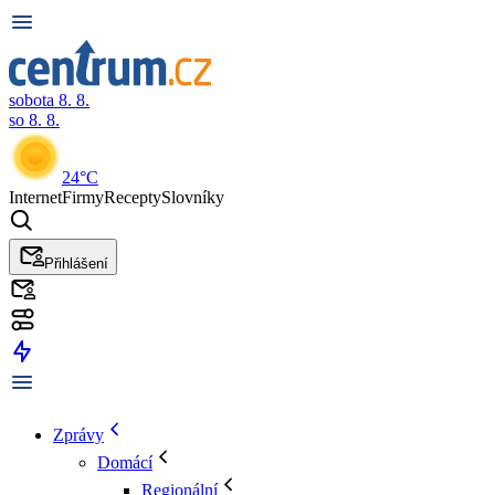
sobota 8. 8.
so 8. 8.
24°C
Internet
Firmy
Recepty
Slovníky
Přihlášení
Zprávy
Domácí
Regionální