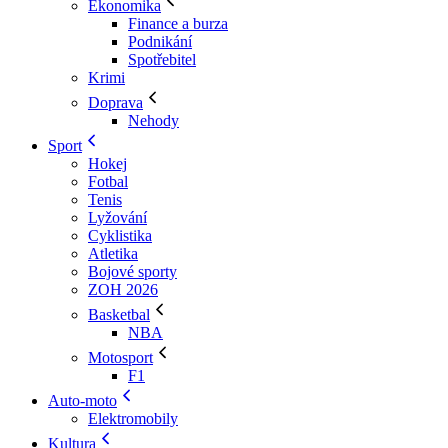
Ekonomika
Finance a burza
Podnikání
Spotřebitel
Krimi
Doprava
Nehody
Sport
Hokej
Fotbal
Tenis
Lyžování
Cyklistika
Atletika
Bojové sporty
ZOH 2026
Basketbal
NBA
Motosport
F1
Auto-moto
Elektromobily
Kultura