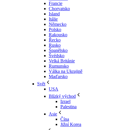
Francie
Chorvatsko
Island
Itálie
Německo
Polsko
Rakousko
Řecko
Rusko
Španělsko
Švédsko
Velká Británie
Rumunsko
Válka na Ukrajině
Maďarsko
Svět
USA
Blízký východ
Izrael
Palestina
Asie
Čína
Jižní Korea