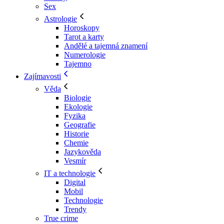
Sex
Astrologie
Horoskopy
Tarot a karty
Andělé a tajemná znamení
Numerologie
Tajemno
Zajímavosti
Věda
Biologie
Ekologie
Fyzika
Geografie
Historie
Chemie
Jazykověda
Vesmír
IT a technologie
Digital
Mobil
Technologie
Trendy
True crime