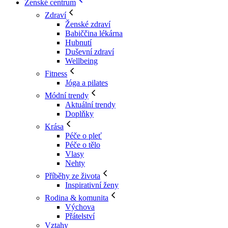
Ženské centrum
Zdraví
Ženské zdraví
Babiččina lékárna
Hubnutí
Duševní zdraví
Wellbeing
Fitness
Jóga a pilates
Módní trendy
Aktuální trendy
Doplňky
Krása
Péče o pleť
Péče o tělo
Vlasy
Nehty
Příběhy ze života
Inspirativní ženy
Rodina & komunita
Výchova
Přátelství
Vztahy