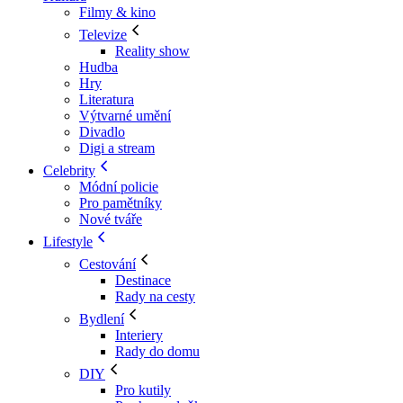
Filmy & kino
Televize
Reality show
Hudba
Hry
Literatura
Výtvarné umění
Divadlo
Digi a stream
Celebrity
Módní policie
Pro pamětníky
Nové tváře
Lifestyle
Cestování
Destinace
Rady na cesty
Bydlení
Interiery
Rady do domu
DIY
Pro kutily