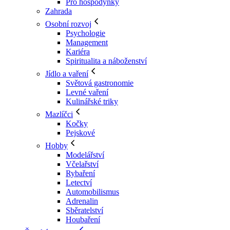
Pro hospodyňky
Zahrada
Osobní rozvoj
Psychologie
Management
Kariéra
Spiritualita a náboženství
Jídlo a vaření
Světová gastronomie
Levné vaření
Kulinářské triky
Mazlíčci
Kočky
Pejskové
Hobby
Modelářství
Včelařství
Rybaření
Letectví
Automobilismus
Adrenalin
Sběratelství
Houbaření