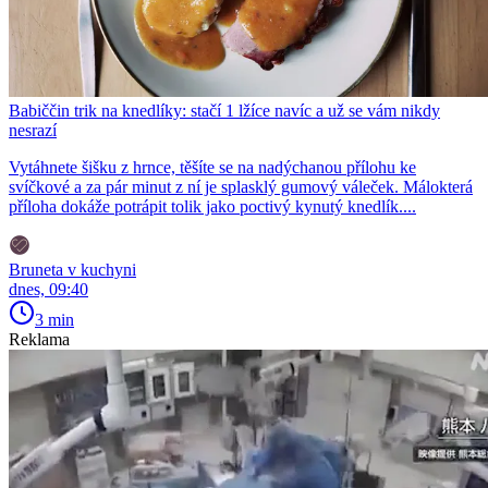
Babiččin trik na knedlíky: stačí 1 lžíce navíc a už se vám nikdy
nesrazí
Vytáhnete šišku z hrnce, těšíte se na nadýchanou přílohu ke
svíčkové a za pár minut z ní je splasklý gumový váleček. Málokterá
příloha dokáže potrápit tolik jako poctivý kynutý knedlík....
Bruneta v kuchyni
dnes, 09:40
3 min
Reklama