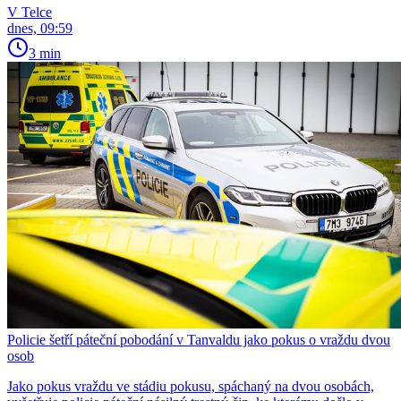
V Telce
dnes, 09:59
3 min
Policie šetří páteční pobodání v Tanvaldu jako pokus o vraždu dvou
osob
Jako pokus vraždu ve stádiu pokusu, spáchaný na dvou osobách,