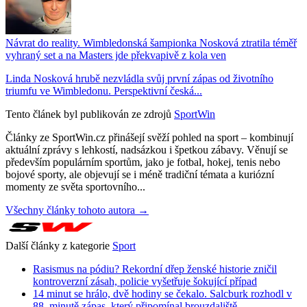
Návrat do reality. Wimbledonská šampionka Nosková ztratila téměř
vyhraný set a na Masters jde překvapivě z kola ven
Linda Nosková hrubě nezvládla svůj první zápas od životního
triumfu ve Wimbledonu. Perspektivní česká...
Tento článek byl publikován ze zdrojů
SportWin
Články ze SportWin.cz přinášejí svěží pohled na sport – kombinují
aktuální zprávy s lehkostí, nadsázkou i špetkou zábavy. Věnují se
především populárním sportům, jako je fotbal, hokej, tenis nebo
bojové sporty, ale objevují se i méně tradiční témata a kuriózní
momenty ze světa sportovního...
Všechny články tohoto autora →
Další články z kategorie
Sport
Rasismus na pódiu? Rekordní dřep ženské historie zničil
kontroverzní zásah, policie vyšetřuje šokující případ
14 minut se hrálo, dvě hodiny se čekalo. Salcburk rozhodl v
88. minutě zápas, který připomínal brouzdaliště