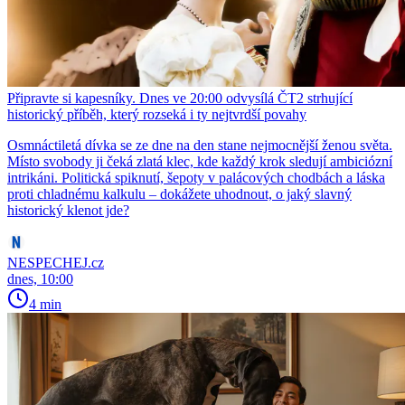
Připravte si kapesníky. Dnes ve 20:00 odvysílá ČT2 strhující
historický příběh, který rozseká i ty nejtvrdší povahy
Osmnáctiletá dívka se ze dne na den stane nejmocnější ženou světa.
Místo svobody ji čeká zlatá klec, kde každý krok sledují ambiciózní
intrikáni. Politická spiknutí, šepoty v palácových chodbách a láska
proti chladnému kalkulu – dokážete uhodnout, o jaký slavný
historický klenot jde?
NESPECHEJ.cz
dnes, 10:00
4 min