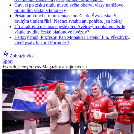
Gavi si po zisku titulu mistrů světa obarvil vlasy narůžovo.
Splnil tím sázku s fanoušky
Pešán po konci u reprezentace odešel do Švýcarska. S
druhým titulem říká: Nechci svatbu ani pohřeb, jen hokej
Tři atraktivní destinace ještě před Světovým pohárem. Kde
všude uvidíte české biatlonové hvězdy?
Ledový muž, Profesor, Pan Monako i Létající Fin. Přezdívky,
které psaly historii Formule 1
Zobrazit více
Sport
Vybrali jsme pro vás
Magazíny a zajímavosti