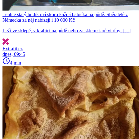
Tenhle starý budík má skoro každá babička na půdě. Sběratelé z
Německa za něj nabízejí i 10 000 Kč
Leží ve sklepě, v krabici na půdě nebo za sklem staré vitríny. […]
Extrafit.cz
dnes, 09:45
4 min