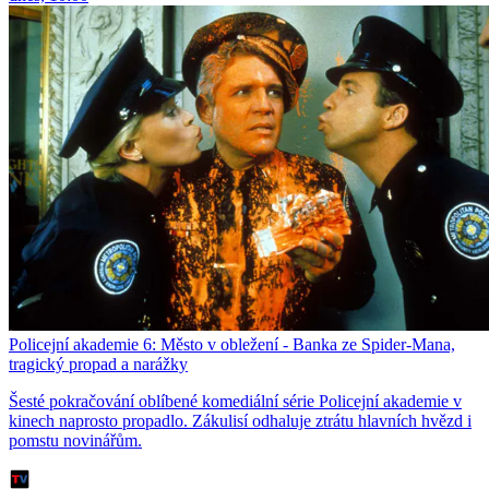
Policejní akademie 6: Město v obležení - Banka ze Spider-Mana,
tragický propad a narážky
Šesté pokračování oblíbené komediální série Policejní akademie v
kinech naprosto propadlo. Zákulisí odhaluje ztrátu hlavních hvězd i
pomstu novinářům.