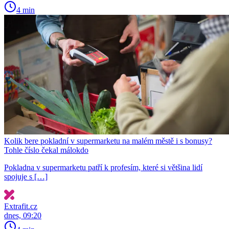
4 min
Kolik bere pokladní v supermarketu na malém městě i s bonusy?
Tohle číslo čekal málokdo
Pokladna v supermarketu patří k profesím, které si většina lidí
spojuje s […]
Extrafit.cz
dnes, 09:20