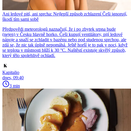
Ani ledové pití, ani sprcha: Nejlepší způsob zchlazení Češi ignorují,
škodí tím sami sobě
Předpovědi meteorologů naznačují, že i po zbytek srpna bude
(nejen) v Česku hlavně horko. Češi kupují ventilátory, pijí ledové
nápoje a snaží se zchladit v bazénu nebo pod studenou sprchou, ale
zdá se, že nic tak úplně nepomáhá. Ještě horší je to pak v noci, když
se teplota v místnosti blíží k 30 °C. Naštěstí existuje skvělý způsob,
který tělo spolehlivě ochladí.
Kapitalio
dnes, 09:40
3 min