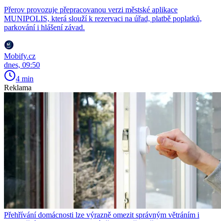
Přerov provozuje přepracovanou verzi městské aplikace
MUNIPOLIS, která slouží k rezervaci na úřad, platbě poplatků,
parkování i hlášení závad.
Mobify.cz
dnes, 09:50
4 min
Reklama
Přehřívání domácnosti lze výrazně omezit správným větráním i