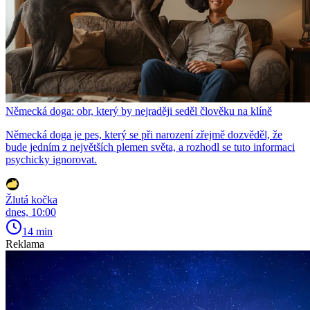
Německá doga: obr, který by nejraději seděl člověku na klíně
Německá doga je pes, který se při narození zřejmě dozvěděl, že
bude jedním z největších plemen světa, a rozhodl se tuto informaci
psychicky ignorovat.
Žlutá kočka
dnes, 10:00
14 min
Reklama