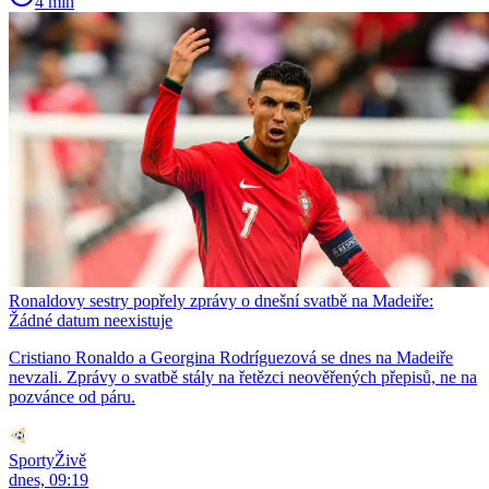
4 min
Ronaldovy sestry popřely zprávy o dnešní svatbě na Madeiře:
Žádné datum neexistuje
Cristiano Ronaldo a Georgina Rodríguezová se dnes na Madeiře
nevzali. Zprávy o svatbě stály na řetězci neověřených přepisů, ne na
pozvánce od páru.
SportyŽivě
dnes, 09:19