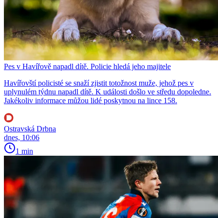
Pes v Havířově napadl dítě. Policie hledá jeho majitele
Havířovští policisté se snaží zjistit totožnost muže, jehož pes v
uplynulém týdnu napadl dítě. K události došlo ve středu dopoledne.
Jakékoliv informace můžou lidé poskytnou na lince 158.
Ostravská Drbna
dnes, 10:06
1 min