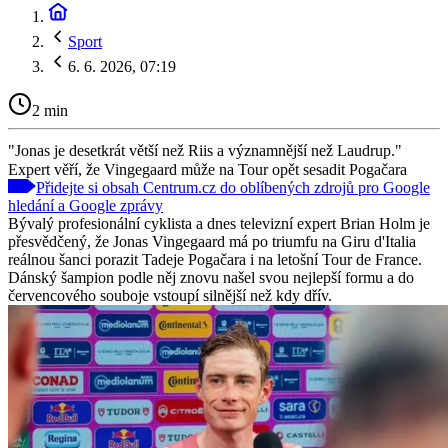
Sport
6. 6. 2026, 07:19
2 min
"Jonas je desetkrát větší než Riis a významnější než Laudrup."
Expert věří, že Vingegaard může na Tour opět sesadit Pogačara
Přidejte si obsah Centrum.cz do oblíbených zdrojů pro Google
hledání a Google zprávy
Bývalý profesionální cyklista a dnes televizní expert Brian Holm je
přesvědčený, že Jonas Vingegaard má po triumfu na Giru d'Italia
reálnou šanci porazit Tadeje Pogačara i na letošní Tour de France.
Dánský šampion podle něj znovu našel svou nejlepší formu a do
červencového souboje vstoupí silnější než kdy dřív.