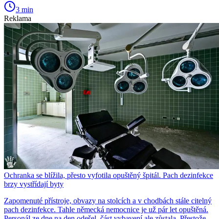
3 min
Reklama
Ochranka se blížila, přesto vyfotila opuštěný špitál. Pach dezinfekce
brzy vystřídají byty
Zapomenuté přístroje, obvazy na stolcích a v chodbách stále citelný
pach dezinfekce. Tahle německá nemocnice je už pár let opuštěná.
Personál ze dne na den odešel, část vybavení ale zůstala. Přestože