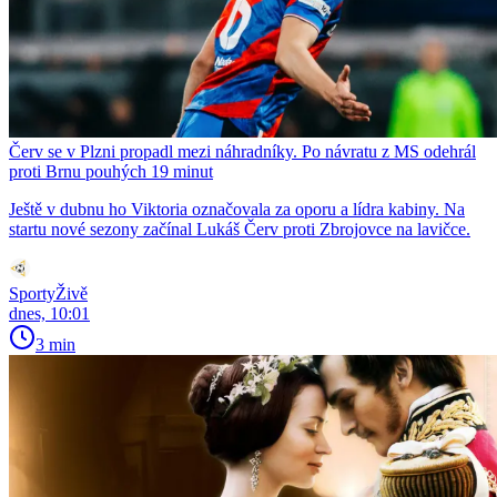
Červ se v Plzni propadl mezi náhradníky. Po návratu z MS odehrál
proti Brnu pouhých 19 minut
Ještě v dubnu ho Viktoria označovala za oporu a lídra kabiny. Na
startu nové sezony začínal Lukáš Červ proti Zbrojovce na lavičce.
SportyŽivě
dnes, 10:01
3 min