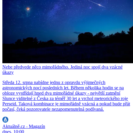
Nebe předvede něco mimořádného. Jediná noc spojí dva vzácné
úkazy
Středa 12. srpna nabídne jednu z opravdu výjimečných
astronomických nocí posledních let. Během několika hodin se na
obloze vystřídají hned dva mimořádné úkazy - největší zatmění
Slunce viditelné z Česka za téměř 30 let a vrchol meteorického roje
Perseid. Taková kombinace je mimořádně vzácná a pokud bude přát
počasí, čeká pozorovatele nezapomenutelná podívaná.
Aktuálně.cz - Magazín
dnes, 10:00