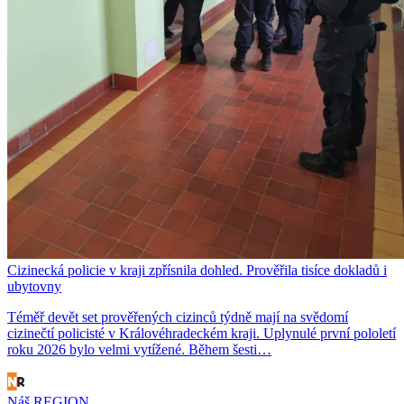
Cizinecká policie v kraji zpřísnila dohled. Prověřila tisíce dokladů i
ubytovny
Téměř devět set prověřených cizinců týdně mají na svědomí
cizinečtí policisté v Královéhradeckém kraji. Uplynulé první pololetí
roku 2026 bylo velmi vytížené. Během šesti…
Náš REGION