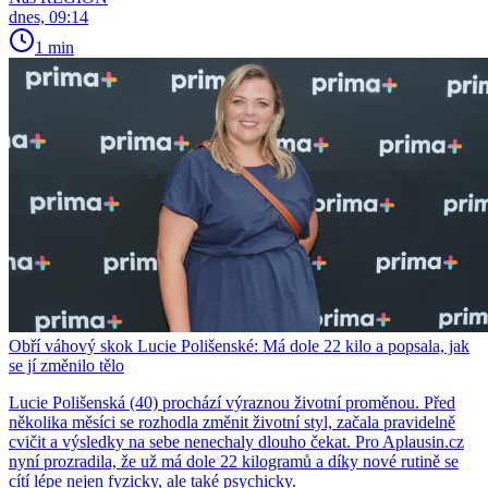
dnes, 09:14
1 min
Obří váhový skok Lucie Polišenské: Má dole 22 kilo a popsala, jak
se jí změnilo tělo
Lucie Polišenská (40) prochází výraznou životní proměnou. Před
několika měsíci se rozhodla změnit životní styl, začala pravidelně
cvičit a výsledky na sebe nenechaly dlouho čekat. Pro Aplausin.cz
nyní prozradila, že už má dole 22 kilogramů a díky nové rutině se
cítí lépe nejen fyzicky, ale také psychicky.