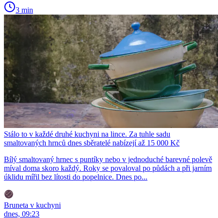
3 min
Stálo to v každé druhé kuchyni na lince. Za tuhle sadu
smaltovaných hrnců dnes sběratelé nabízejí až 15 000 Kč
Bílý smaltovaný hrnec s puntíky nebo v jednoduché barevné polevě
míval doma skoro každý. Roky se povaloval po půdách a při jarním
úklidu mířil bez lítosti do popelnice. Dnes po...
Bruneta v kuchyni
dnes, 09:23