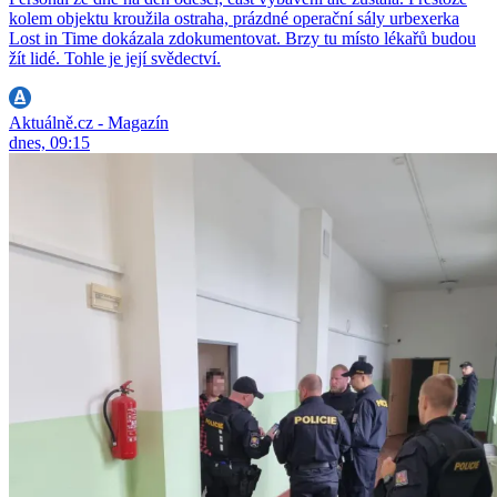
kolem objektu kroužila ostraha, prázdné operační sály urbexerka
Lost in Time dokázala zdokumentovat. Brzy tu místo lékařů budou
žít lidé. Tohle je její svědectví.
Aktuálně.cz - Magazín
dnes, 09:15