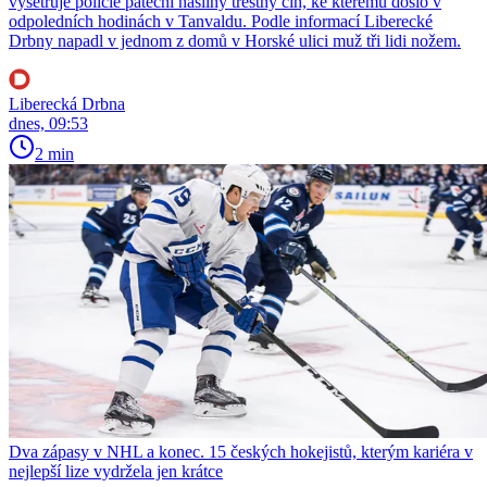
vyšetřuje policie páteční násilný trestný čin, ke kterému došlo v
odpoledních hodinách v Tanvaldu. Podle informací Liberecké
Drbny napadl v jednom z domů v Horské ulici muž tři lidi nožem.
Liberecká Drbna
dnes, 09:53
2 min
Dva zápasy v NHL a konec. 15 českých hokejistů, kterým kariéra v
nejlepší lize vydržela jen krátce