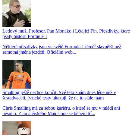
Ledový muž, Profesor, Pan Monako i Létající Fin. Přezdívky, které
psaly historii Formule 1
Některé přezdívky jsou ve světě Formule 1 téměř slavnější než
samotná jména jezdců. Oficiální web...
Smalling ještě nechce končit: Své tělo znám dnes lépe než v
šestadvaceti, fyzické testy ukazují, že na to stále mám
Chris Smalling má za sebou kariéru, o které se mu v mládí ani
nesnilo. Z amatérského Maidstone se během tří...