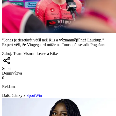
"Jonas je desetkrát větší než Riis a významnější než Laudrup."
Expert věří, že Vingegaard může na Tour opět sesadit Pogačara
Zdroj
:
Team Visma | Lease a Bike
Sdílet
Denní
výzva
0
Reklama
Další články z
SportWin