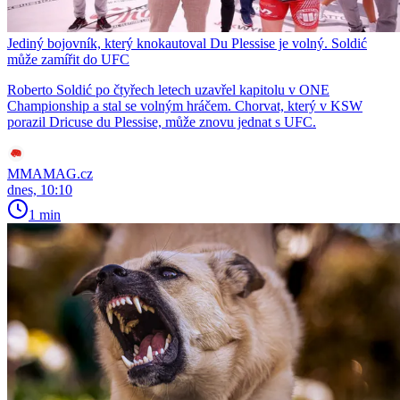
Jediný bojovník, který knokautoval Du Plessise je volný. Soldić
může zamířit do UFC
Roberto Soldić po čtyřech letech uzavřel kapitolu v ONE
Championship a stal se volným hráčem. Chorvat, který v KSW
porazil Dricuse du Plessise, může znovu jednat s UFC.
MMAMAG.cz
dnes, 10:10
1 min