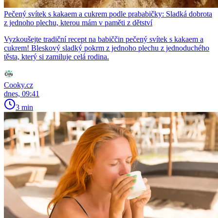
Pečený svítek s kakaem a cukrem podle prababičky: Sladká dobrota
z jednoho plechu, kterou mám v paměti z dětství
Vyzkoušejte tradiční recept na babiččin pečený svítek s kakaem a
cukrem! Bleskový sladký pokrm z jednoho plechu z jednoduchého
těsta, který si zamiluje celá rodina.
Cooky.cz
dnes, 09:41
3 min