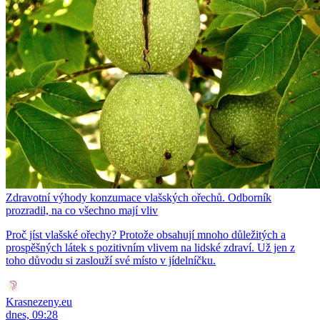
Zdravotní výhody konzumace vlašských ořechů. Odborník
prozradil, na co všechno mají vliv
Proč jíst vlašské ořechy? Protože obsahují mnoho důležitých a
prospěšných látek s pozitivním vlivem na lidské zdraví. Už jen z
toho důvodu si zaslouží své místo v jídelníčku.
Krasnezeny.eu
dnes, 09:28