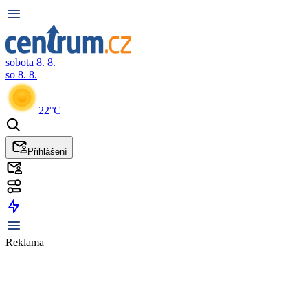
sobota 8. 8.
so 8. 8.
22°C
Přihlášení
Reklama