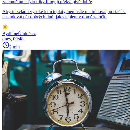
zatemněním. Tyto triky fungují překvapivě dobře
Abyste zvládli vysoké letní teploty, nemusíte nic trénovat, postačí si
nastudovat pár dobrých tipů, jak s teplem v domě zatočit.
BydlímeÚtulně.cz
dnes, 09:48
2 min