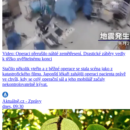
Video: Operaci přerušilo náhlé zemětřesení. Drastické záběry vedly
k těžko uvěřitelnému konci
Stačilo několik vteřin a z běžné operace se stala scéna jako z
katastrofického filmu. Japonští lékaři zahájili operaci pacienta právě
ve chvíli, kdy se celý operační sál a jeho mobiliář začaly
nekontrolovatelně kývat.
Aktuálně.cz - Zprávy
dnes, 09:30