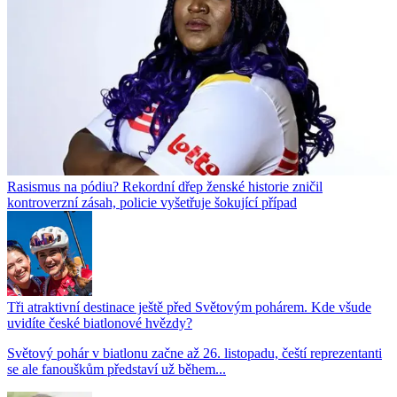
Rasismus na pódiu? Rekordní dřep ženské historie zničil
kontroverzní zásah, policie vyšetřuje šokující případ
Tři atraktivní destinace ještě před Světovým pohárem. Kde všude
uvidíte české biatlonové hvězdy?
Světový pohár v biatlonu začne až 26. listopadu, čeští reprezentanti
se ale fanouškům představí už během...