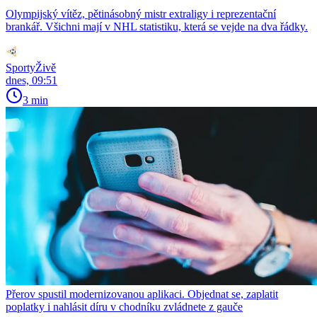
Olympijský vítěz, pětinásobný mistr extraligy i reprezentační
brankář. Všichni mají v NHL statistiku, která se vejde na dva řádky.
SportyŽivě
dnes, 09:51
3 min
Přerov spustil modernizovanou aplikaci. Objednat se, zaplatit
poplatky i nahlásit díru v chodníku zvládnete z gauče