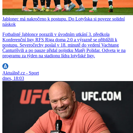
Jablonec má nakročeno k postupu. Do Lotyšska si poveze solidní
náskok
Fotbalisté Jablonce porazili v úvodním utkání 3. předkola
Konferenční ligy RFS Riga doma 2:0 a výrazně se přiblížili k
postupu. Severočechy poslal v 18. minutě do vedení Vachtang
Čanturišvili a po pauze přidal pojistku Matěj Polidar. Odveta je na
programu za týden na stadionu lídra lotyšské ligy.
Aktuálně.cz - Sport
dnes, 18:03