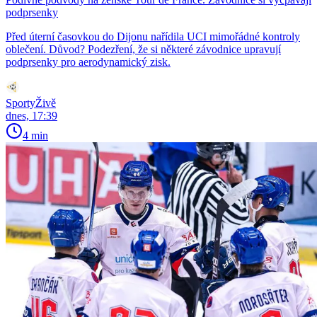
podprsenky
Před úterní časovkou do Dijonu nařídila UCI mimořádné kontroly
oblečení. Důvod? Podezření, že si některé závodnice upravují
podprsenky pro aerodynamický zisk.
SportyŽivě
dnes, 17:39
4 min