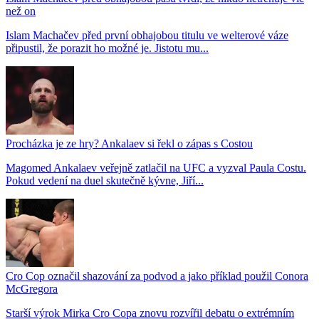
než on
Islam Machačev před první obhajobou titulu ve welterové váze
připustil, že porazit ho možné je. Jistotu mu...
Procházka je ze hry? Ankalaev si řekl o zápas s Costou
Magomed Ankalaev veřejně zatlačil na UFC a vyzval Paula Costu.
Pokud vedení na duel skutečně kývne, Jiří...
Cro Cop označil shazování za podvod a jako příklad použil Conora
McGregora
Starší výrok Mirka Cro Copa znovu rozvířil debatu o extrémním