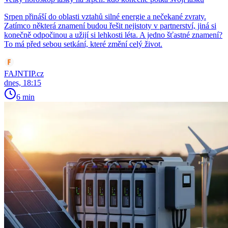
Srpen přináší do oblasti vztahů silné energie a nečekané zvraty.
Zatímco některá znamení budou řešit nejistoty v partnerství, jiná si
konečně odpočinou a užijí si lehkosti léta. A jedno šťastné znamení?
To má před sebou setkání, které změní celý život.
FAJNTIP.cz
dnes, 18:15
6 min