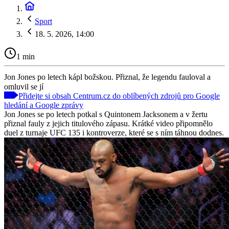
Sport
18. 5. 2026, 14:00
1 min
Jon Jones po letech kápl božskou. Přiznal, že legendu fauloval a
omluvil se jí
Přidejte si obsah Centrum.cz do oblíbených zdrojů pro Google
hledání a Google zprávy
Jon Jones se po letech potkal s Quintonem Jacksonem a v žertu
přiznal fauly z jejich titulového zápasu. Krátké video připomnělo
duel z turnaje UFC 135 i kontroverze, které se s ním táhnou dodnes.