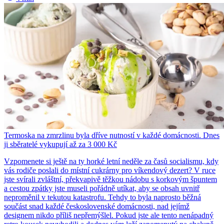
Termoska na zmrzlinu byla dříve nutností v každé domácnosti. Dnes
ji sběratelé vykupují až za 3 000 Kč
Vzpomenete si ještě na ty horké letní neděle za časů socialismu, kdy
vás rodiče poslali do místní cukrárny pro víkendový dezert? V ruce
jste svírali zvláštní, překvapivě těžkou nádobu s korkovým špuntem
a cestou zpátky jste museli pořádně utíkat, aby se obsah uvnitř
neproměnil v tekutou katastrofu. Tehdy to byla naprosto běžná
součást snad každé československé domácnosti, nad jejímž
designem nikdo příliš nepřemýšlel. Pokud jste ale tento nenápadný