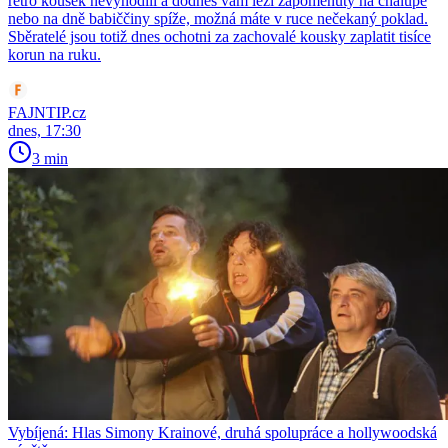
retro kousek nevyhodili a dodnes vám leží zapomenutý na chalupě
nebo na dně babiččiny spíže, možná máte v ruce nečekaný poklad.
Sběratelé jsou totiž dnes ochotni za zachovalé kousky zaplatit tisíce
korun na ruku.
FAJNTIP.cz
dnes, 17:30
3 min
Vybíjená: Hlas Simony Krainové, druhá spolupráce a hollywoodská