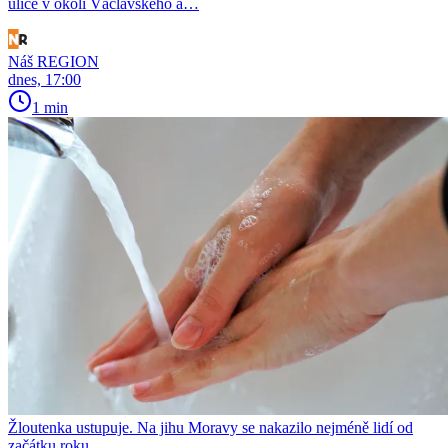
ulice v okolí Václavského a…
Náš REGION
dnes, 17:00
1 min
Žloutenka ustupuje. Na jihu Moravy se nakazilo nejméně lidí od
začátku roku