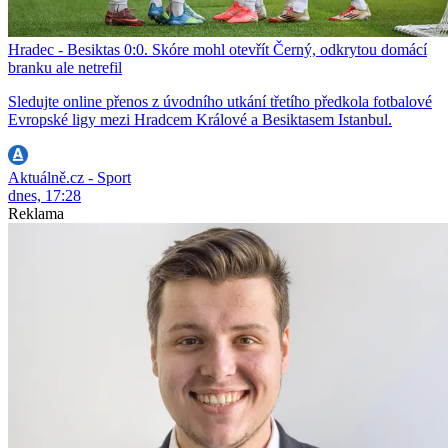
Hradec - Besiktas 0:0. Skóre mohl otevřít Černý, odkrytou domácí
branku ale netrefil
Sledujte online přenos z úvodního utkání třetího předkola fotbalové
Evropské ligy mezi Hradcem Králové a Besiktasem Istanbul.
Aktuálně.cz - Sport
dnes, 17:28
Reklama