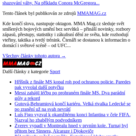
shazování váhy. Na příkladu Conora McGregora...
Tento článek byl publikován ze zdrojů
MMAMAG.cz
Kde končí slova, nastupuje oktagon. MMA Mag.cz sleduje svět
smíšených bojových umění bez servítků – přináší novinky, rozbory
zápasů, přestupy, statistiky i zákulisní dění ze světa, kde rozhodují
vteřiny, taktika a tvrdý trénink. Čtenáři se dostanou k informacím o
domácí i světové scéně – od UFC...
Všechny články tohoto autora →
Další články z kategorie
Sport
Hříšník z finále MS kopal roh pod ochranou policie. Paredes
pak vyvolal další potyčku
Messi zahájil léčbu po prohraném finále MS. Dva parádní
góly a rekord
Gutová-Behramiová končí kariéru. Velká rivalka Ledecké se
po zranění už na svah nevrátí
Luís Figo vyzval k okamžitému konci Infantina v čele FIFA.
Nazval ho zbabělým podvodníkem
Zverev vypadl v Montrealu hned v prvním kole. Turnaj byl
přitom bez Sinnera, Alcaraze i Djokoviče