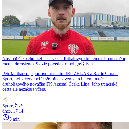
Novinář Českého rozhlasu se stal fotbalovým trenérem. Po necelém
roce u dorostenek Slavie povede druholigový tým
Petr Mathauser, sportovní redaktor iROZHLAS a Radiožurnálu
Sport, byl v červenci 2026 představen jako hlavní trenér
druholigového nováčka FK Arsenal Česká Lípa. Jeho trenérská
cesta ale nezačala včera.
SportyŽivě
dnes, 17:14
3 min