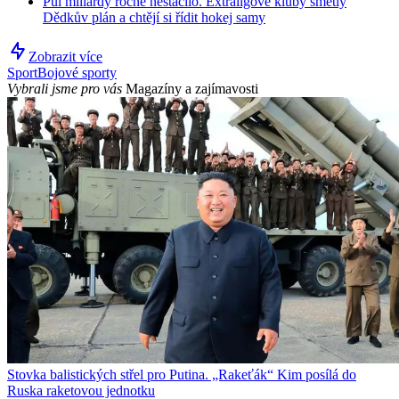
Půl miliardy ročně nestačilo. Extraligové kluby smetly
Dědkův plán a chtějí si řídit hokej samy
Zobrazit více
Sport
Bojové sporty
Vybrali jsme pro vás
Magazíny a zajímavosti
Stovka balistických střel pro Putina. „Rakeťák“ Kim posílá do
Ruska raketovou jednotku