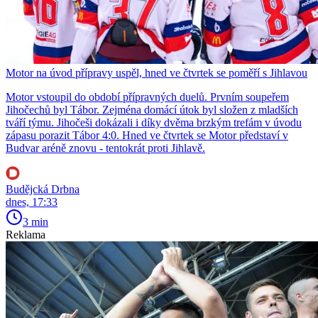
Motor na úvod přípravy uspěl, hned ve čtvrtek se poměří s Jihlavou
Motor vstoupil do období přípravných duelů. Prvním soupeřem
Jihočechů byl Tábor. Zejména domácí útok byl složen z mladších
tváří týmu. Jihočeši dokázali i díky dvěma brzkým trefám v úvodu
zápasu porazit Tábor 4:0. Hned ve čtvrtek se Motor představí v
Budvar aréně znovu - tentokrát proti Jihlavě.
Budějcká Drbna
dnes, 17:33
3 min
Reklama