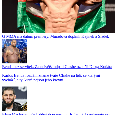
G MMA má datum premiéry. Muradova doplnili Kajínek a Sládek
Benda bez servítek. Za největší odpad Clashe označil Diega Kotlára
Karlos Benda rozdělil známé tváře Clashe na lidi, se kterými
vychází, a ty, které nejsou jeho krevní...
Islam Machačev před obhajobou pásu tvrdí, že nikdo netrénuje víc