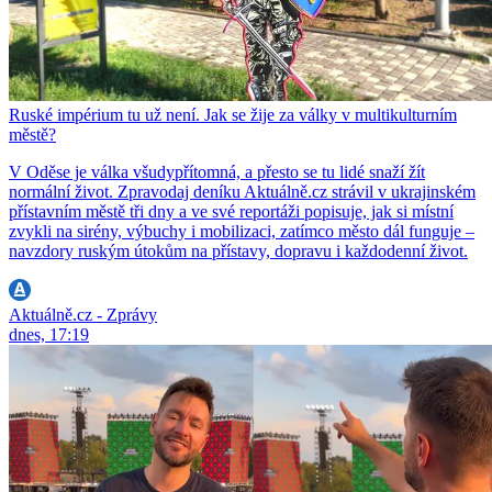
Ruské impérium tu už není. Jak se žije za války v multikulturním
městě?
V Oděse je válka všudypřítomná, a přesto se tu lidé snaží žít
normální život. Zpravodaj deníku Aktuálně.cz strávil v ukrajinském
přístavním městě tři dny a ve své reportáži popisuje, jak si místní
zvykli na sirény, výbuchy i mobilizaci, zatímco město dál funguje –
navzdory ruským útokům na přístavy, dopravu i každodenní život.
Aktuálně.cz - Zprávy
dnes, 17:19