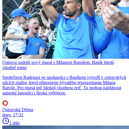
Ostravu ozdobí nový mural s Milanem Barošem. Baník hledá
vhodné místo
Společnost Radegast ve spolupráci s Baníkem vytvoří v ostravských
ulicích malbu, která připomene bývalého reprezentanta Milana
Baroše. Pro mural teď hledají vhodnou zeď. Tu mohou nabídnout
samotní fanoušci i široká veřejnost.
Ostravská Drbna
dnes, 17:32
1 min