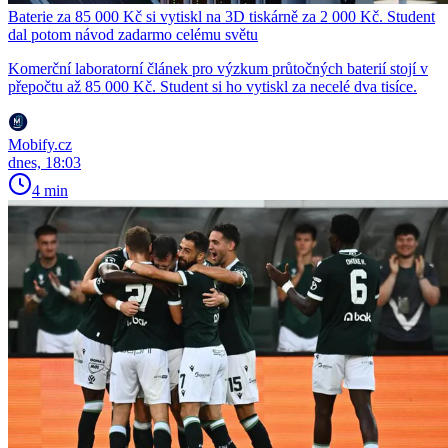
Baterie za 85 000 Kč si vytiskl na 3D tiskárně za 2 000 Kč. Student
dal potom návod zadarmo celému světu
Komerční laboratorní článek pro výzkum průtočných baterií stojí v
přepočtu až 85 000 Kč. Student si ho vytiskl za necelé dva tisíce.
Mobify.cz
dnes, 18:03
4 min