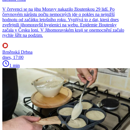
V červenci se na jihu Moravy nakazilo žloutenkou 29 lidí. Po
červnovém nárůstu počtu nemocných jde o pokles na nejnižší
hodnotu od začátku letošního roku. Vyplývá to z dat, která dnes
zveřejnili jihomoravští hygienici na webu. Epidemie žloutenky
začala v Česku loni. V Jihomoravském kraji se onemocnění začalo
rychle šířit na podzim.
Brněnská Drbna
dnes, 17:00
1 min