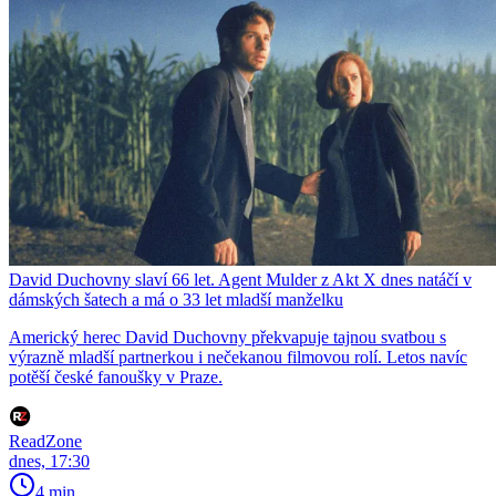
David Duchovny slaví 66 let. Agent Mulder z Akt X dnes natáčí v
dámských šatech a má o 33 let mladší manželku
Americký herec David Duchovny překvapuje tajnou svatbou s
výrazně mladší partnerkou i nečekanou filmovou rolí. Letos navíc
potěší české fanoušky v Praze.
ReadZone
dnes, 17:30
4 min