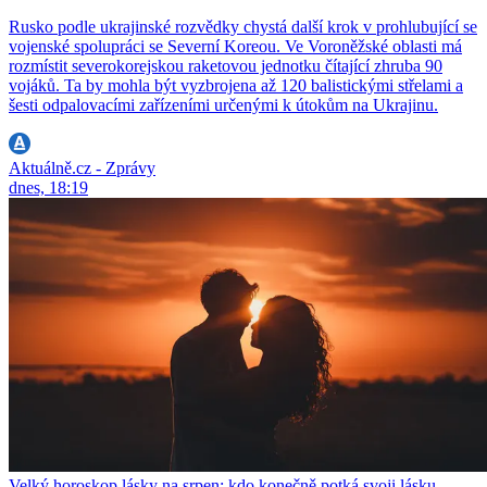
Rusko podle ukrajinské rozvědky chystá další krok v prohlubující se
vojenské spolupráci se Severní Koreou. Ve Voroněžské oblasti má
rozmístit severokorejskou raketovou jednotku čítající zhruba 90
vojáků. Ta by mohla být vyzbrojena až 120 balistickými střelami a
šesti odpalovacími zařízeními určenými k útokům na Ukrajinu.
Aktuálně.cz - Zprávy
dnes, 18:19
Velký horoskop lásky na srpen: kdo konečně potká svoji lásku