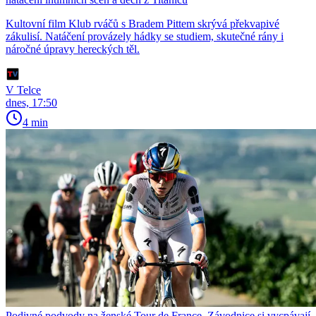
Kultovní film Klub rváčů s Bradem Pittem skrývá překvapivé
zákulisí. Natáčení provázely hádky se studiem, skutečné rány i
náročné úpravy hereckých těl.
V Telce
dnes, 17:50
4 min
Podivné podvody na ženské Tour de France. Závodnice si vycpávají