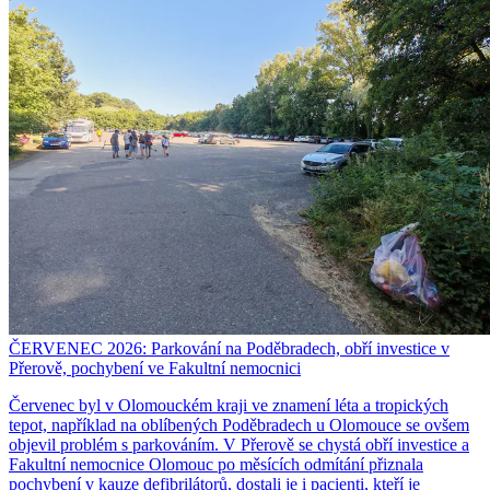
ČERVENEC 2026: Parkování na Poděbradech, obří investice v
Přerově, pochybení ve Fakultní nemocnici
Červenec byl v Olomouckém kraji ve znamení léta a tropických
tepot, například na oblíbených Poděbradech u Olomouce se ovšem
objevil problém s parkováním. V Přerově se chystá obří investice a
Fakultní nemocnice Olomouc po měsících odmítání přiznala
pochybení v kauze defibrilátorů, dostali je i pacienti, kteří je