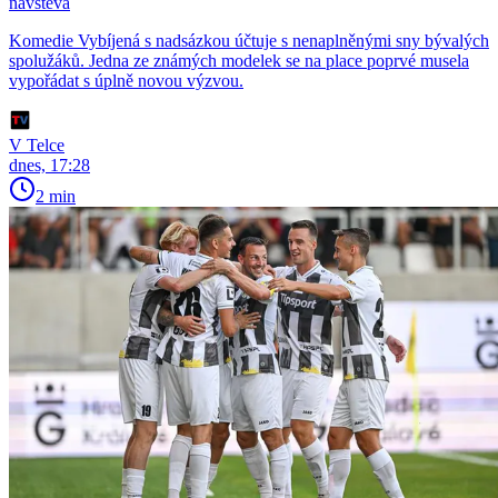
návštěva
Komedie Vybíjená s nadsázkou účtuje s nenaplněnými sny bývalých
spolužáků. Jedna ze známých modelek se na place poprvé musela
vypořádat s úplně novou výzvou.
V Telce
dnes, 17:28
2 min