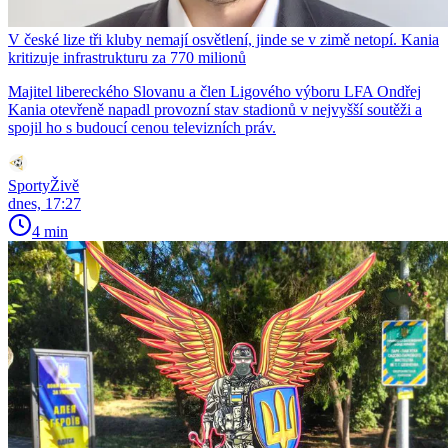
V české lize tři kluby nemají osvětlení, jinde se v zimě netopí. Kania
kritizuje infrastrukturu za 770 milionů
Majitel libereckého Slovanu a člen Ligového výboru LFA Ondřej
Kania otevřeně napadl provozní stav stadionů v nejvyšší soutěži a
spojil ho s budoucí cenou televizních práv.
SportyŽivě
dnes, 17:27
4 min