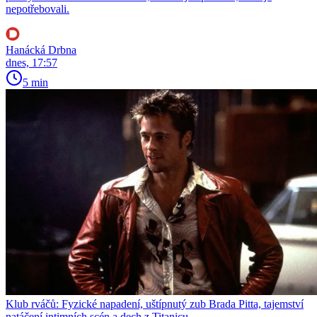
nepotřebovali.
Hanácká Drbna
dnes, 17:57
5 min
Klub rváčů: Fyzické napadení, uštípnutý zub Brada Pitta, tajemství
natáčení intimních scén a dech z Titanicu