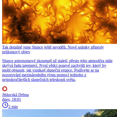
Tak detailně jsme Slunce ještě neviděli. Nové snímky přinesly
průlomový objev
Slunce astronomové zkoumají už staletí, přesto jeho atmosféra stále
skrývá řadu tajemství. Nyní vědci poprvé zachytili jev, který by
mohl objasnit, jak vznikají sluneční erupce. Podívejte se na
pozorování mezinárodního týmu pomocí jednoho z
nejpokročilejších slunečních teleskopů světa.
Jihlavská Drbna
dnes, 18:01
2 min