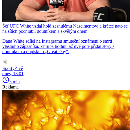
Šéf UFC White vzdal hold zesnulému Nascimentovi a krátce nato se
na sítích pochlubil doutníkem a skvělým dnem
Dana White sdílel na Instagramu smuteční oznámení o smrti
vlastního zápasníka. Zhruba hodinu až dvě poté přidal story s
doutníkem a popiskem „Great Day“.
SportyŽivě
dnes, 18:01
3 min
Reklama