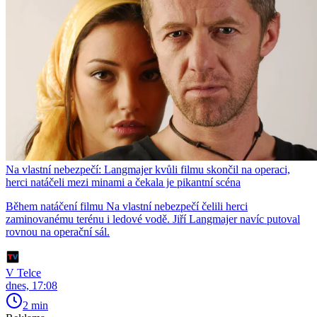
Na vlastní nebezpečí: Langmajer kvůli filmu skončil na operaci,
herci natáčeli mezi minami a čekala je pikantní scéna
Během natáčení filmu Na vlastní nebezpečí čelili herci
zaminovanému terénu i ledové vodě. Jiří Langmajer navíc putoval
rovnou na operační sál.
V Telce
dnes, 17:08
2 min