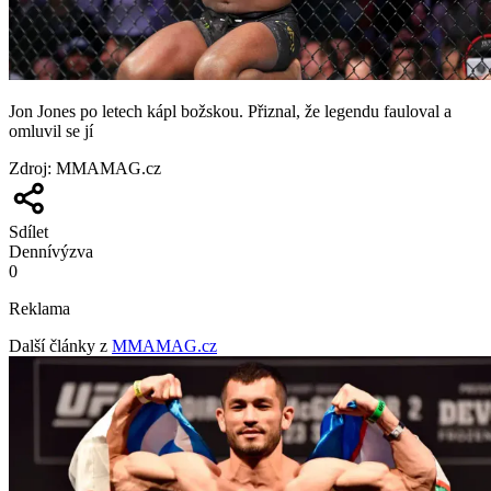
Jon Jones po letech kápl božskou. Přiznal, že legendu fauloval a
omluvil se jí
Zdroj
:
MMAMAG.cz
Sdílet
Denní
výzva
0
Reklama
Další články z
MMAMAG.cz