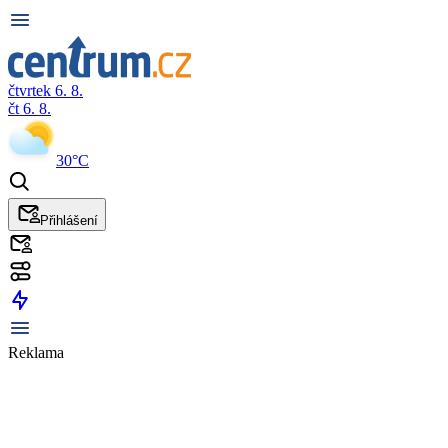
čtvrtek 6. 8.
čt 6. 8.
30°C
Přihlášení
Reklama