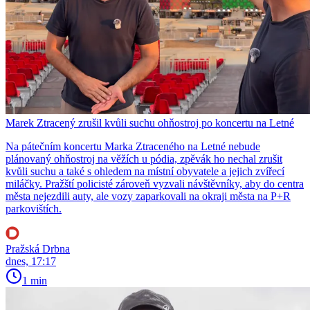
Marek Ztracený zrušil kvůli suchu ohňostroj po koncertu na Letné
Na pátečním koncertu Marka Ztraceného na Letné nebude
plánovaný ohňostroj na věžích u pódia, zpěvák ho nechal zrušit
kvůli suchu a také s ohledem na místní obyvatele a jejich zvířecí
miláčky. Pražští policisté zároveň vyzvali návštěvníky, aby do centra
města nejezdili auty, ale vozy zaparkovali na okraji města na P+R
parkovištích.
Pražská Drbna
dnes, 17:17
1 min