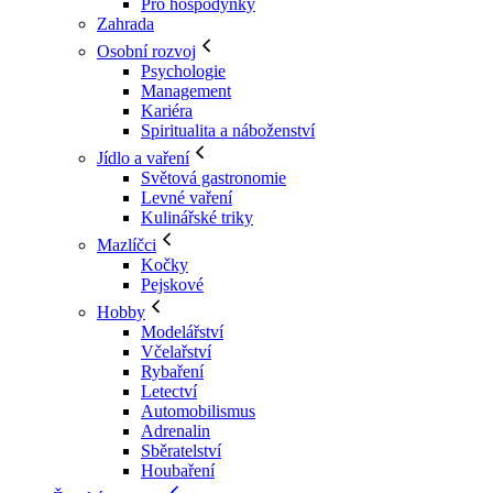
Pro hospodyňky
Zahrada
Osobní rozvoj
Psychologie
Management
Kariéra
Spiritualita a náboženství
Jídlo a vaření
Světová gastronomie
Levné vaření
Kulinářské triky
Mazlíčci
Kočky
Pejskové
Hobby
Modelářství
Včelařství
Rybaření
Letectví
Automobilismus
Adrenalin
Sběratelství
Houbaření