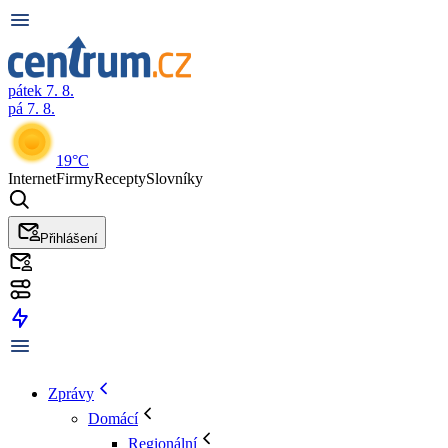
pátek 7. 8.
pá 7. 8.
19°C
Internet
Firmy
Recepty
Slovníky
Přihlášení
Zprávy
Domácí
Regionální