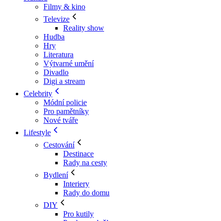
Filmy & kino
Televize
Reality show
Hudba
Hry
Literatura
Výtvarné umění
Divadlo
Digi a stream
Celebrity
Módní policie
Pro pamětníky
Nové tváře
Lifestyle
Cestování
Destinace
Rady na cesty
Bydlení
Interiery
Rady do domu
DIY
Pro kutily