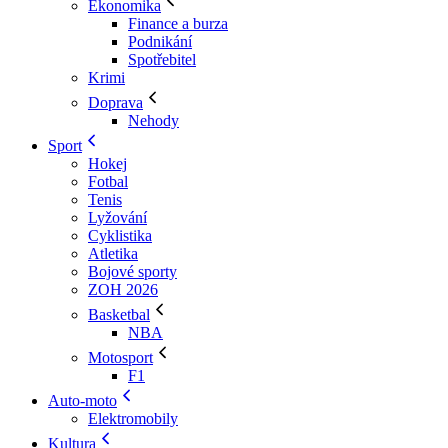
Ekonomika
Finance a burza
Podnikání
Spotřebitel
Krimi
Doprava
Nehody
Sport
Hokej
Fotbal
Tenis
Lyžování
Cyklistika
Atletika
Bojové sporty
ZOH 2026
Basketbal
NBA
Motosport
F1
Auto-moto
Elektromobily
Kultura