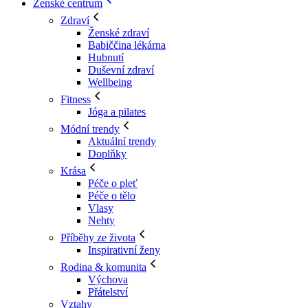
Ženské centrum
Zdraví
Ženské zdraví
Babiččina lékárna
Hubnutí
Duševní zdraví
Wellbeing
Fitness
Jóga a pilates
Módní trendy
Aktuální trendy
Doplňky
Krása
Péče o pleť
Péče o tělo
Vlasy
Nehty
Příběhy ze života
Inspirativní ženy
Rodina & komunita
Výchova
Přátelství
Vztahy