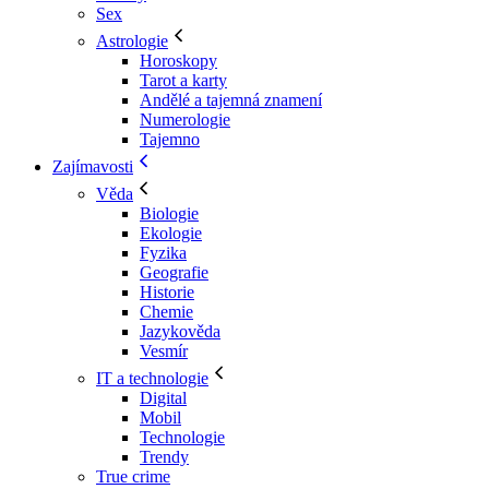
Sex
Astrologie
Horoskopy
Tarot a karty
Andělé a tajemná znamení
Numerologie
Tajemno
Zajímavosti
Věda
Biologie
Ekologie
Fyzika
Geografie
Historie
Chemie
Jazykověda
Vesmír
IT a technologie
Digital
Mobil
Technologie
Trendy
True crime