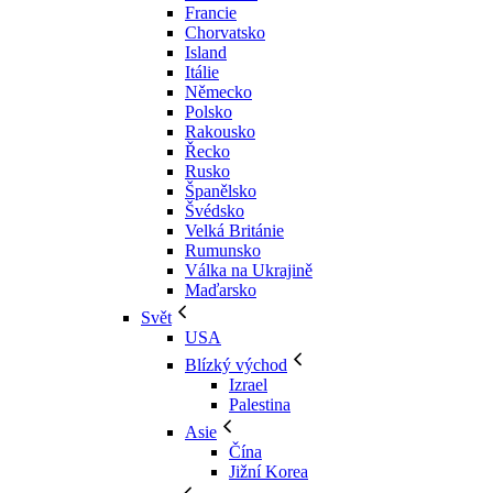
Francie
Chorvatsko
Island
Itálie
Německo
Polsko
Rakousko
Řecko
Rusko
Španělsko
Švédsko
Velká Británie
Rumunsko
Válka na Ukrajině
Maďarsko
Svět
USA
Blízký východ
Izrael
Palestina
Asie
Čína
Jižní Korea