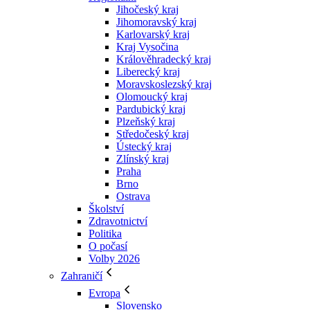
Jihočeský kraj
Jihomoravský kraj
Karlovarský kraj
Kraj Vysočina
Králověhradecký kraj
Liberecký kraj
Moravskoslezský kraj
Olomoucký kraj
Pardubický kraj
Plzeňský kraj
Středočeský kraj
Ústecký kraj
Zlínský kraj
Praha
Brno
Ostrava
Školství
Zdravotnictví
Politika
O počasí
Volby 2026
Zahraničí
Evropa
Slovensko