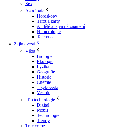
Sex
Astrologie
Horoskopy
Tarot a karty
Andělé a tajemná znamení
Numerologie
Tajemno
Zajímavosti
Věda
Biologie
Ekologie
Fyzika
Geografie
Historie
Chemie
Jazykověda
Vesmír
IT a technologie
Digital
Mobil
Technologie
Trendy
True crime