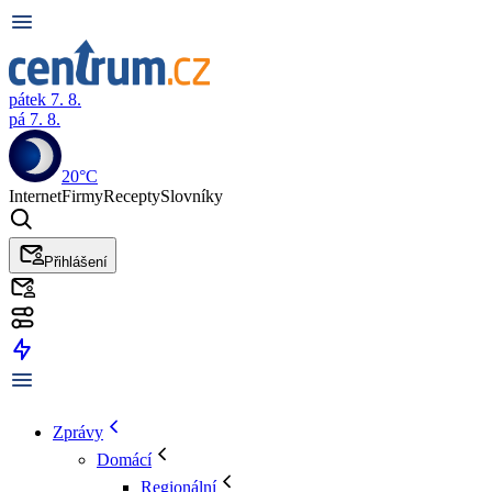
pátek 7. 8.
pá 7. 8.
20°C
Internet
Firmy
Recepty
Slovníky
Přihlášení
Zprávy
Domácí
Regionální