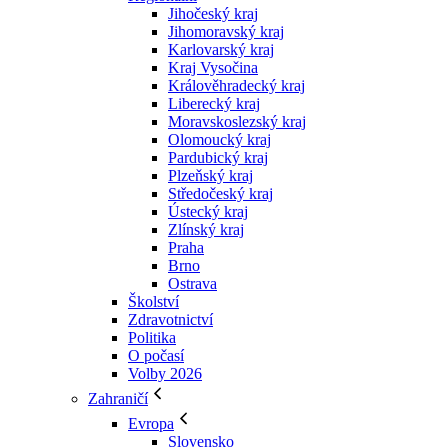
Jihočeský kraj
Jihomoravský kraj
Karlovarský kraj
Kraj Vysočina
Králověhradecký kraj
Liberecký kraj
Moravskoslezský kraj
Olomoucký kraj
Pardubický kraj
Plzeňský kraj
Středočeský kraj
Ústecký kraj
Zlínský kraj
Praha
Brno
Ostrava
Školství
Zdravotnictví
Politika
O počasí
Volby 2026
Zahraničí
Evropa
Slovensko