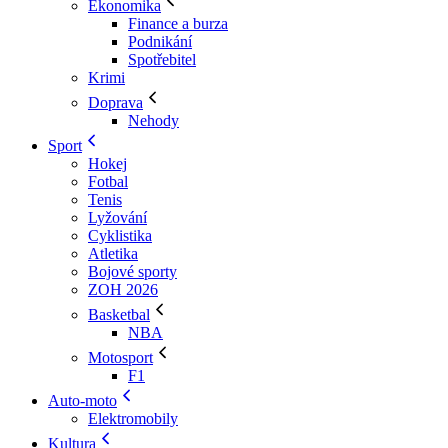
Ekonomika
Finance a burza
Podnikání
Spotřebitel
Krimi
Doprava
Nehody
Sport
Hokej
Fotbal
Tenis
Lyžování
Cyklistika
Atletika
Bojové sporty
ZOH 2026
Basketbal
NBA
Motosport
F1
Auto-moto
Elektromobily
Kultura