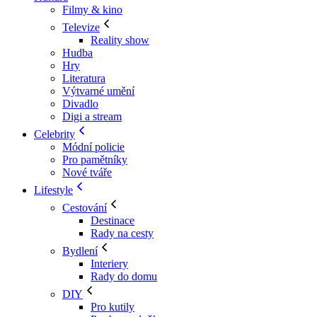
Filmy & kino
Televize
Reality show
Hudba
Hry
Literatura
Výtvarné umění
Divadlo
Digi a stream
Celebrity
Módní policie
Pro pamětníky
Nové tváře
Lifestyle
Cestování
Destinace
Rady na cesty
Bydlení
Interiery
Rady do domu
DIY
Pro kutily