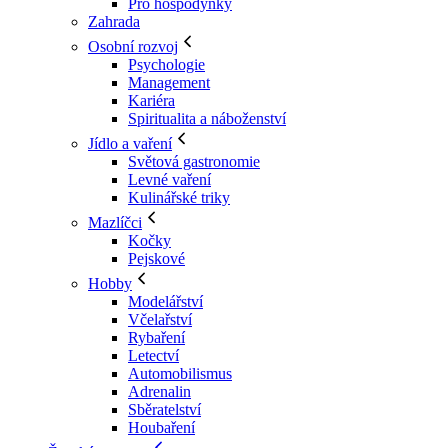
Pro hospodyňky
Zahrada
Osobní rozvoj
Psychologie
Management
Kariéra
Spiritualita a náboženství
Jídlo a vaření
Světová gastronomie
Levné vaření
Kulinářské triky
Mazlíčci
Kočky
Pejskové
Hobby
Modelářství
Včelařství
Rybaření
Letectví
Automobilismus
Adrenalin
Sběratelství
Houbaření