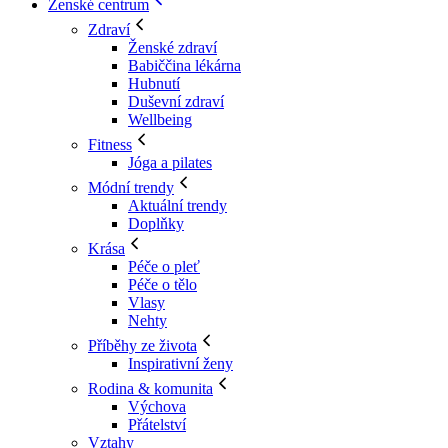
Ženské centrum
Zdraví
Ženské zdraví
Babiččina lékárna
Hubnutí
Duševní zdraví
Wellbeing
Fitness
Jóga a pilates
Módní trendy
Aktuální trendy
Doplňky
Krása
Péče o pleť
Péče o tělo
Vlasy
Nehty
Příběhy ze života
Inspirativní ženy
Rodina & komunita
Výchova
Přátelství
Vztahy