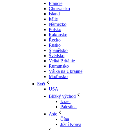
Francie
Chorvatsko
Island
Itálie
Německo
Polsko
Rakousko
Řecko
Rusko
Španělsko
Švédsko
Velká Británie
Rumunsko
Válka na Ukrajině
Maďarsko
Svět
USA
Blízký východ
Izrael
Palestina
Asie
Čína
Jižní Korea