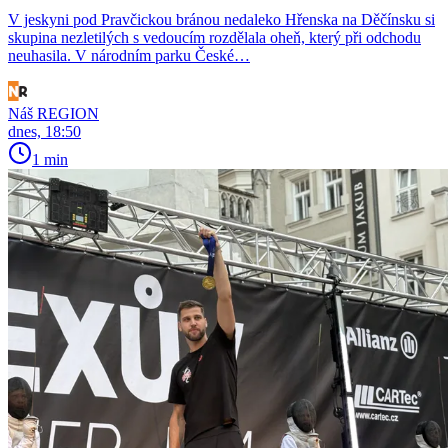
V jeskyni pod Pravčickou bránou nedaleko Hřenska na Děčínsku si
skupina nezletilých s vedoucím rozdělala oheň, který při odchodu
neuhasila. V národním parku České…
Náš REGION
dnes, 18:50
1 min