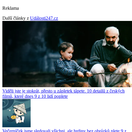
Reklama
Další články z
Události247.cz
Viděli jste je stokrát, přesto u zápletek tápete. 10 detailů z českých
filmů, které dnes 9 z 10 lidí poplete
Večerníček jsme sledovali všichni, ale hrdiny bez obrázků plete 9 z