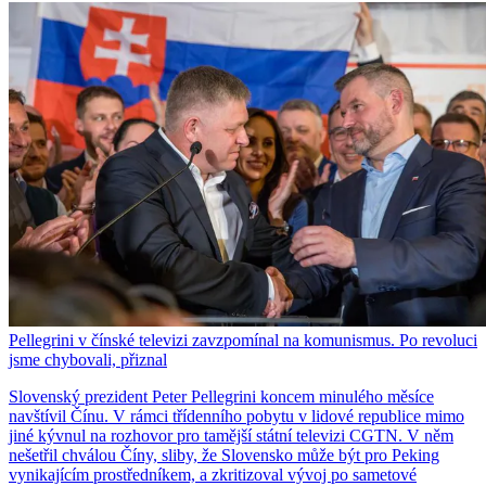
Pellegrini v čínské televizi zavzpomínal na komunismus. Po revoluci
jsme chybovali, přiznal
Slovenský prezident Peter Pellegrini koncem minulého měsíce
navštívil Čínu. V rámci třídenního pobytu v lidové republice mimo
jiné kývnul na rozhovor pro tamější státní televizi CGTN. V něm
nešetřil chválou Číny, sliby, že Slovensko může být pro Peking
vynikajícím prostředníkem, a zkritizoval vývoj po sametové