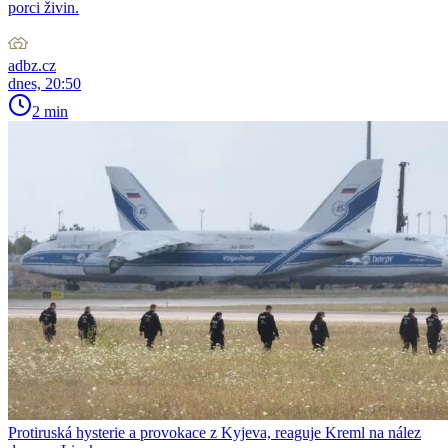
porci živin.
adbz.cz
dnes, 20:50
2 min
Protiruská hysterie a provokace z Kyjeva, reaguje Kreml na nález