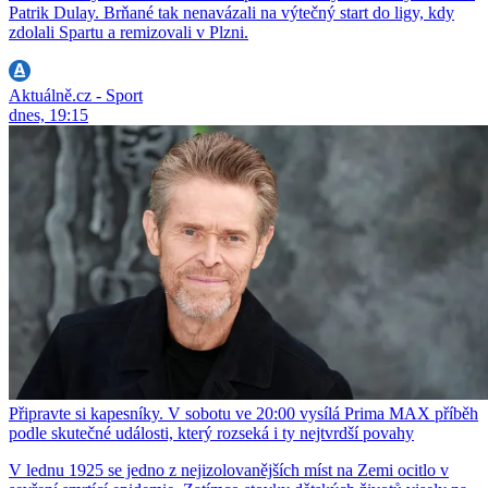
Patrik Dulay. Brňané tak nenavázali na výtečný start do ligy, kdy
zdolali Spartu a remizovali v Plzni.
Aktuálně.cz - Sport
dnes, 19:15
Připravte si kapesníky. V sobotu ve 20:00 vysílá Prima MAX příběh
podle skutečné události, který rozseká i ty nejtvrdší povahy
V lednu 1925 se jedno z nejizolovanějších míst na Zemi ocitlo v