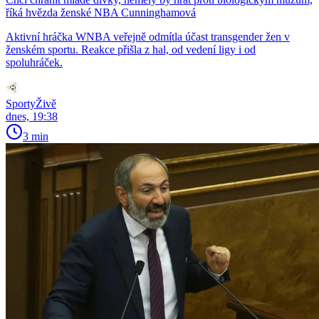
říká hvězda ženské NBA Cunninghamová
Aktivní hráčka WNBA veřejně odmítla účast transgender žen v
ženském sportu. Reakce přišla z hal, od vedení ligy i od
spoluhráček.
SportyŽivě
dnes, 19:38
3 min