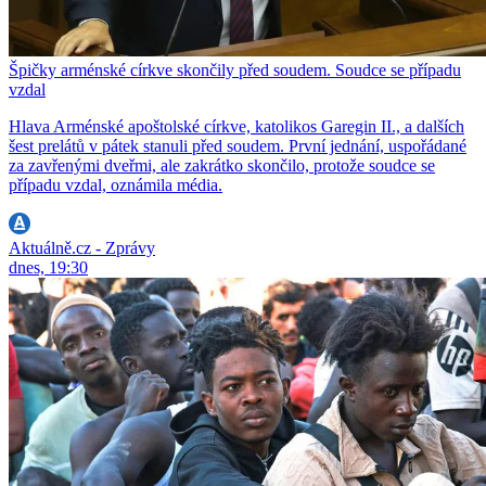
Špičky arménské církve skončily před soudem. Soudce se případu
vzdal
Hlava Arménské apoštolské církve, katolikos Garegin II., a dalších
šest prelátů v pátek stanuli před soudem. První jednání, uspořádané
za zavřenými dveřmi, ale zakrátko skončilo, protože soudce se
případu vzdal, oznámila média.
Aktuálně.cz - Zprávy
dnes, 19:30