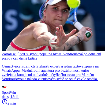
Zastali se jí, teď si sypou popel na hlavu. Vondroušová po odhalení
pravdy čelí drsné kritice
Osmačtyřicet stran, čtyři lékařští experti a jedna textová zpráva na
WhatsAppu. Mezinárodní agentura pro bezúhonnost tenisu
zveřejnila kompletní odůvodnění čtyřletého trestu pro Markétu
Vondroušovou a nálada v tenisovém světě se od té chvíle otočila.
SportWin
dnes, 18:11
2 min