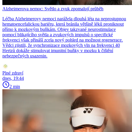
Alzheimerova nemoc: Světlo a zvuk zpomalují průběh
Léčba Alzheimerovy nemoci narážela dlouhá léta na neprostupnou
hematoencefalickou bariéru, která bránila většině léků proniknout
přímo k mozkovým buňkám. Objev takzvané neurostimulace
pomocí blikajícího světla a zvukových impulsů o specifické
frekvenci však přináší zcela nový pohled na možnost regenerace.
Vědci zjistili, že synchronizace mozkových vln na frekvenci 40
Hertzů dokáže stimulovat imunitní buňky v mozku k čištění
nebezpečných usazenin.
Plné zdraví
dnes, 19:44
2 min