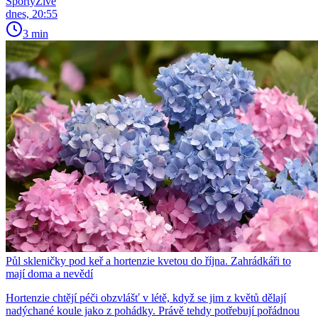
SportyŽivě
dnes, 20:55
3 min
Půl skleničky pod keř a hortenzie kvetou do října. Zahrádkáři to
mají doma a nevědí
Hortenzie chtějí péči obzvlášť v létě, když se jim z květů dělají
nadýchané koule jako z pohádky. Právě tehdy potřebují pořádnou