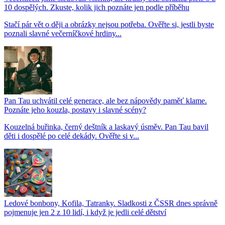
10 dospělých. Zkuste, kolik jich poznáte jen podle příběhu
Stačí pár vět o ději a obrázky nejsou potřeba. Ověřte si, jestli byste
poznali slavné večerníčkové hrdiny...
Pan Tau uchvátil celé generace, ale bez nápovědy paměť klame.
Poznáte jeho kouzla, postavy i slavné scény?
Kouzelná buřinka, černý deštník a laskavý úsměv. Pan Tau bavil
děti i dospělé po celé dekády. Ověřte si v...
Ledové bonbony, Kofila, Tatranky. Sladkosti z ČSSR dnes správně
pojmenuje jen 2 z 10 lidí, i když je jedli celé dětství