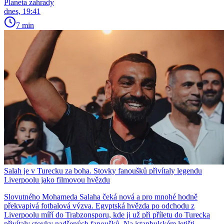
Planeta zahrady
dnes, 19:41
7 min
Salah je v Turecku za boha. Stovky fanoušků přivítaly legendu
Liverpoolu jako filmovou hvězdu
Slovutného Mohameda Salaha čeká nová a pro mnohé hodně
překvapivá fotbalová výzva. Egyptská hvězda po odchodu z
Liverpoolu míří do Trabzonsporu, kde ji už při příletu do Turecka
přivítaly stovky nadšených fanoušků. Na istanbulském letišti