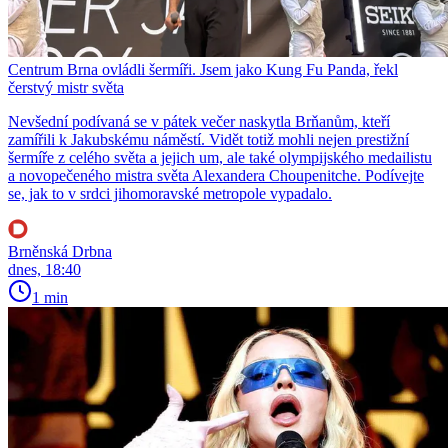
Centrum Brna ovládli šermíři. Jsem jako Kung Fu Panda, řekl
čerstvý mistr světa
Nevšední podívaná se v pátek večer naskytla Brňanům, kteří
zamířili k Jakubskému náměstí. Vidět totiž mohli nejen prestižní
šermíře z celého světa a jejich um, ale také olympijského medailistu
a novopečeného mistra světa Alexandera Choupenitche. Podívejte
se, jak to v srdci jihomoravské metropole vypadalo.
Brněnská Drbna
dnes, 18:40
1 min