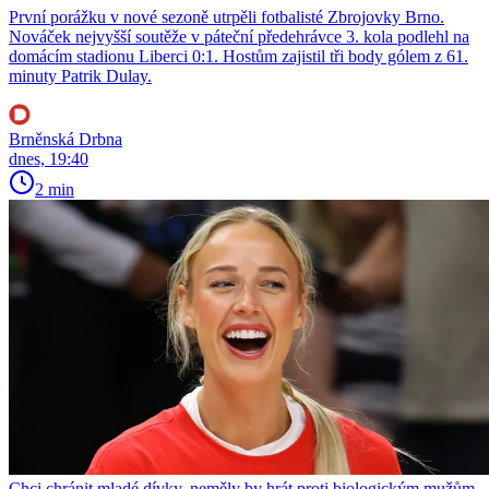
První porážku v nové sezoně utrpěli fotbalisté Zbrojovky Brno.
Nováček nejvyšší soutěže v páteční předehrávce 3. kola podlehl na
domácím stadionu Liberci 0:1. Hostům zajistil tři body gólem z 61.
minuty Patrik Dulay.
Brněnská Drbna
dnes, 19:40
2 min
Chci chránit mladé dívky, neměly by hrát proti biologickým mužům,