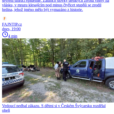
sevření smrtící epidemie. Zatímco stovky dětských životů visely na
vlásku, v mrazu klesajícím pod minus čtyřicet stupňů se zrodil
hrdina, jehož jméno mělo být vymazáno z historie.
FAJNTIP.cz
dnes, 19:00
4 min
Vedoucí nedbal zákazu. S dětmi si v Českém Švýcarsku rozdělal
oheň