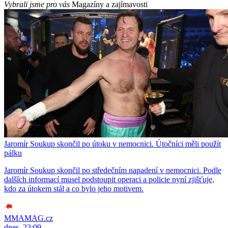
Vybrali jsme pro vás
Magazíny a zajímavosti
Jaromír Soukup skončil po útoku v nemocnici. Útočníci měli použít
pálku
Jaromír Soukup skončil po středečním napadení v nemocnici. Podle
dalších informací musel podstoupit operaci a policie nyní zjišťuje,
kdo za útokem stál a co bylo jeho motivem.
MMAMAG.cz
dnes, 23:09