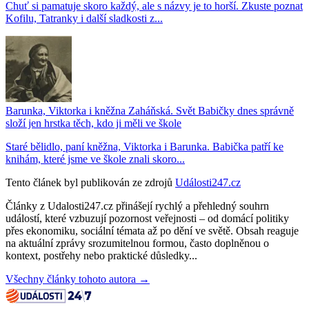
Chuť si pamatuje skoro každý, ale s názvy je to horší. Zkuste poznat
Kofilu, Tatranky i další sladkosti z...
Barunka, Viktorka i kněžna Zaháňská. Svět Babičky dnes správně
složí jen hrstka těch, kdo ji měli ve škole
Staré bělidlo, paní kněžna, Viktorka i Barunka. Babička patří ke
knihám, které jsme ve škole znali skoro...
Tento článek byl publikován ze zdrojů
Události247.cz
Články z Udalosti247.cz přinášejí rychlý a přehledný souhrn
událostí, které vzbuzují pozornost veřejnosti – od domácí politiky
přes ekonomiku, sociální témata až po dění ve světě. Obsah reaguje
na aktuální zprávy srozumitelnou formou, často doplněnou o
kontext, postřehy nebo praktické důsledky...
Všechny články tohoto autora →