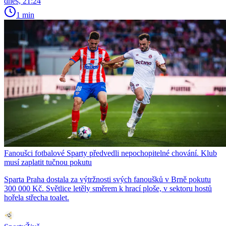
dnes, 21:24
1 min
Fanoušci fotbalové Sparty předvedli nepochopitelné chování. Klub
musí zaplatit tučnou pokutu
Sparta Praha dostala za výtržnosti svých fanoušků v Brně pokutu
300 000 Kč. Světlice letěly směrem k hrací ploše, v sektoru hostů
hořela střecha toalet.