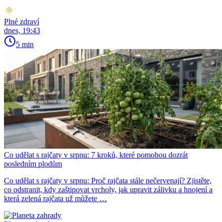
Plné zdraví
dnes, 19:43
5 min
Co udělat s rajčaty v srpnu: 7 kroků, které pomohou dozrát
posledním plodům
Co udělat s rajčaty v srpnu: Proč rajčata stále nečervenají? Zjistěte,
co odstranit, kdy zaštipovat vrcholy, jak upravit zálivku a hnojení a
která zelená rajčata už můžete …