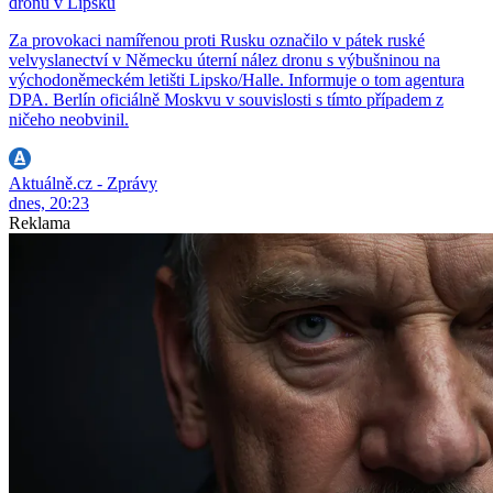
dronu v Lipsku
Za provokaci namířenou proti Rusku označilo v pátek ruské
velvyslanectví v Německu úterní nález dronu s výbušninou na
východoněmeckém letišti Lipsko/Halle. Informuje o tom agentura
DPA. Berlín oficiálně Moskvu v souvislosti s tímto případem z
ničeho neobvinil.
Aktuálně.cz - Zprávy
dnes, 20:23
Reklama