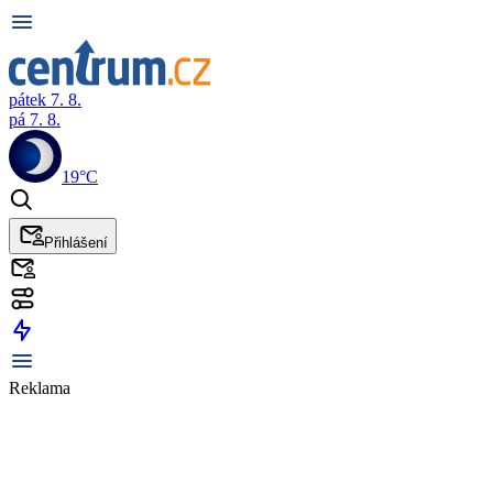
pátek 7. 8.
pá 7. 8.
19°C
Přihlášení
Reklama