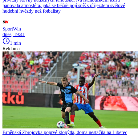
panovala atmosféra, jaká se běžně pojí spíš s příjezdem světové
hudební hvězdy než fotbalisty.
SportWin
dnes, 19:41
1 min
Reklama
Brněnská Zbrojovka poprvé klopýtla, doma nestačila na Liberec