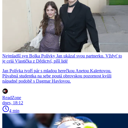
Nejmladší syn Bolka Polívky Jan ukázal svou partnerku. Vždyť to
je celá Vlastička z Dědictví, píší lidé
Jan Polívka tvoří pár s mladou herečkou Anetou Kalertovou.
Půvabná studentka na sebe poutá obrovskou pozornost kvůli
nápadné podobě s Dagmar Havlovou.
ReadZone
dnes, 18:12
4 min