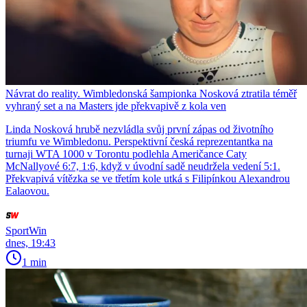
Návrat do reality. Wimbledonská šampionka Nosková ztratila téměř
vyhraný set a na Masters jde překvapivě z kola ven
Linda Nosková hrubě nezvládla svůj první zápas od životního
triumfu ve Wimbledonu. Perspektivní česká reprezentantka na
turnaji WTA 1000 v Torontu podlehla Američance Caty
McNallyové 6:7, 1:6, když v úvodní sadě neudržela vedení 5:1.
Překvapivá vítězka se ve třetím kole utká s Filipínkou Alexandrou
Ealaovou.
SportWin
dnes, 19:43
1 min