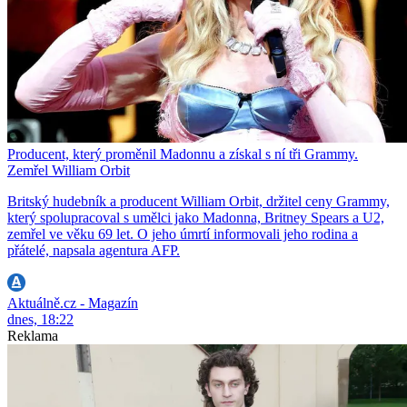
Producent, který proměnil Madonnu a získal s ní tři Grammy.
Zemřel William Orbit
Britský hudebník a producent William Orbit, držitel ceny Grammy,
který spolupracoval s umělci jako Madonna, Britney Spears a U2,
zemřel ve věku 69 let. O jeho úmrtí informovali jeho rodina a
přátelé, napsala agentura AFP.
Aktuálně.cz - Magazín
dnes, 18:22
Reklama