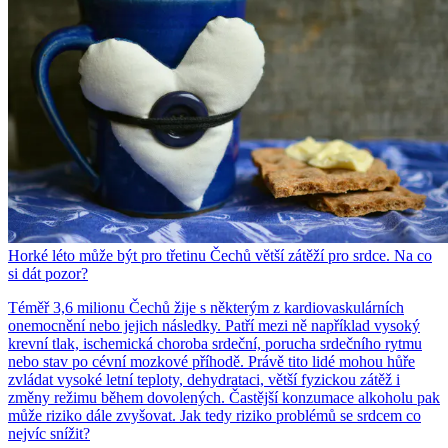
Horké léto může být pro třetinu Čechů větší zátěží pro srdce. Na co
si dát pozor?
Téměř 3,6 milionu Čechů žije s některým z kardiovaskulárních
onemocnění nebo jejich následky. Patří mezi ně například vysoký
krevní tlak, ischemická choroba srdeční, porucha srdečního rytmu
nebo stav po cévní mozkové příhodě. Právě tito lidé mohou hůře
zvládat vysoké letní teploty, dehydrataci, větší fyzickou zátěž i
změny režimu během dovolených. Častější konzumace alkoholu pak
může riziko dále zvyšovat. Jak tedy riziko problémů se srdcem co
nejvíc snížit?