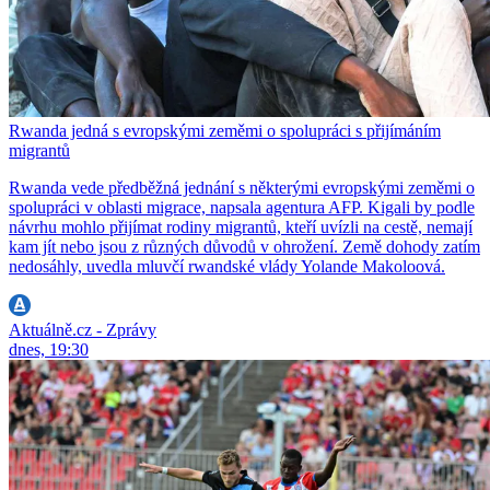
Rwanda jedná s evropskými zeměmi o spolupráci s přijímáním
migrantů
Rwanda vede předběžná jednání s některými evropskými zeměmi o
spolupráci v oblasti migrace, napsala agentura AFP. Kigali by podle
návrhu mohlo přijímat rodiny migrantů, kteří uvízli na cestě, nemají
kam jít nebo jsou z různých důvodů v ohrožení. Země dohody zatím
nedosáhly, uvedla mluvčí rwandské vlády Yolande Makoloová.
Aktuálně.cz - Zprávy
dnes, 19:30