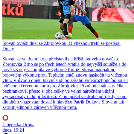
Slovan ovládl duel se Zbrojovkou. O vítěznou trefu se postaral
Dulay
Slovan se ve třetím kole představil na hřišti ligového nováčka.
Zbrojovka Brno se po třech letech vrátila do nejvyšší soutěže a do
nové sezony vstoupila ve výborné formě. Slovan naopak po
bojovném výkonu proti Teplicím chtěl znovu naskočit na vítěznou
vlnu. V úvodu duelu hlavní sudí po zásahu videorozhodčího zrušil
udělenou červenou kartu pro Zbrojovku. První půle tak skončila
bezbrankově, přesto si oba celky ve velmi náročném utkání
vypracovaly řadu příležitostí. Zlom přišel ve druhé půli, kdy se po
dlouhém vhazování dostal k hlavičce Patrik Dulay a Slovanu tak
zařídil jedinou a zároveň vítěznou trefu.
Liberecká Drbna
dnes, 19:24