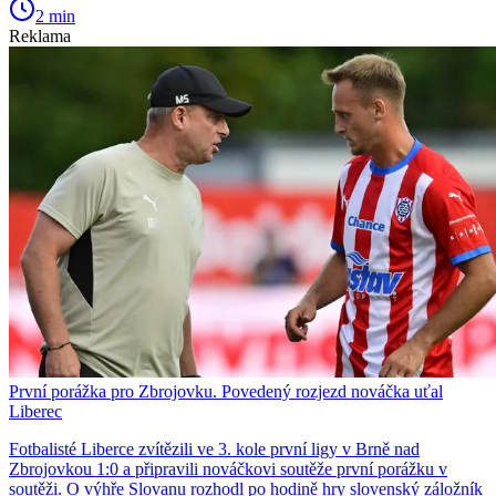
2 min
Reklama
První porážka pro Zbrojovku. Povedený rozjezd nováčka uťal
Liberec
Fotbalisté Liberce zvítězili ve 3. kole první ligy v Brně nad
Zbrojovkou 1:0 a připravili nováčkovi soutěže první porážku v
soutěži. O výhře Slovanu rozhodl po hodině hry slovenský záložník