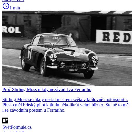
1 min
Proč Stirling Moss nikdy nezávodil za Ferrariho
Stirling Moss se nikdy nestal mistrem světa v královně motorsportu.
Přesto měl britský pilot k titulu několikrát velmi blízko. Stejně to měl
i se závodním postem u Ferrariho.
SvětFormule.cz