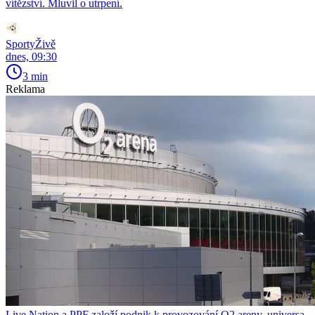
vítězství. Mluvil o utrpení.
SportyŽivě
dnes, 09:30
3 min
Reklama
Live Nation a PPF založí podnik k provozování O2 areny, universa