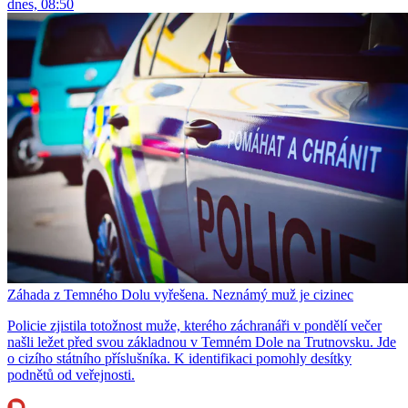
dnes, 08:50
Záhada z Temného Dolu vyřešena. Neznámý muž je cizinec
Policie zjistila totožnost muže, kterého záchranáři v pondělí večer
našli ležet před svou základnou v Temném Dole na Trutnovsku. Jde
o cizího státního příslušníka. K identifikaci pomohly desítky
podnětů od veřejnosti.