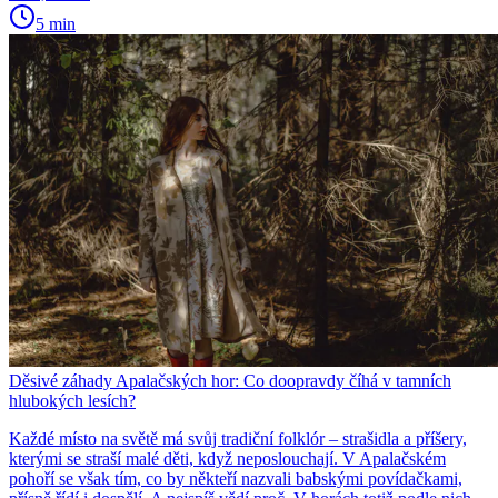
5 min
Děsivé záhady Apalačských hor: Co doopravdy číhá v tamních
hlubokých lesích?
Každé místo na světě má svůj tradiční folklór – strašidla a příšery,
kterými se straší malé děti, když neposlouchají. V Apalačském
pohoří se však tím, co by někteří nazvali babskými povídačkami,