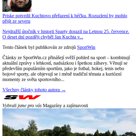
Priske potvrdil Kuchtovo přeřazení k béčku. Rozuzlení by mohlo
přijít ze severu
Nejdražší útočník v historii Sparty dorazil na Letnou 25. července.
O deset dní později chyběl Jan Kuchta v...
Tento článek byl publikován ze zdrojů
SportWin
Články ze SportWin.cz přinášejí svěží pohled na sport – kombinují
aktuální zprávy s lehkostí, nadsázkou i špetkou zábavy. Věnují se
především populárním sportům, jako je fotbal, hokej, tenis nebo
bojové sporty, ale objevují se i méně tradiční témata a kuriózní
momenty ze světa sportovního...
Všechny články tohoto autora →
Vybrali jsme pro vás
Magazíny a zajímavosti