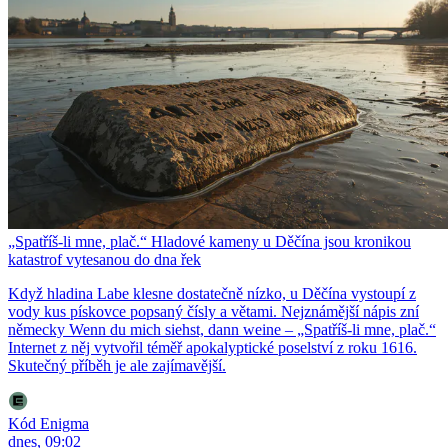
„Spatříš-li mne, plač.“ Hladové kameny u Děčína jsou kronikou
katastrof vytesanou do dna řek
Když hladina Labe klesne dostatečně nízko, u Děčína vystoupí z
vody kus pískovce popsaný čísly a větami. Nejznámější nápis zní
německy Wenn du mich siehst, dann weine – „Spatříš-li mne, plač.“
Internet z něj vytvořil téměř apokalyptické poselství z roku 1616.
Skutečný příběh je ale zajímavější.
Kód Enigma
dnes, 09:02