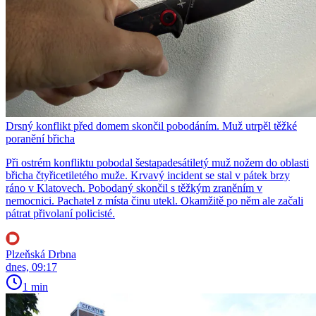
Drsný konflikt před domem skončil pobodáním. Muž utrpěl těžké
poranění břicha
Při ostrém konfliktu pobodal šestapadesátiletý muž nožem do oblasti
břicha čtyřicetiletého muže. Krvavý incident se stal v pátek brzy
ráno v Klatovech. Pobodaný skončil s těžkým zraněním v
nemocnici. Pachatel z místa činu utekl. Okamžitě po něm ale začali
pátrat přivolaní policisté.
Plzeňská Drbna
dnes, 09:17
1 min