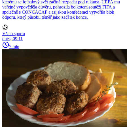
kterému se fotbalový svět začíná rozpadat pod rukama. UEFA mu
veřejně vypověděla důvěru, pohrozila bojkotem soutěží FIFA a
společně s CONCACAF a asijskou konfederací vytvořila blok
odporu, který působil téměř jako začátek konce.
Vše o sportu
dnes, 09:11
7 min