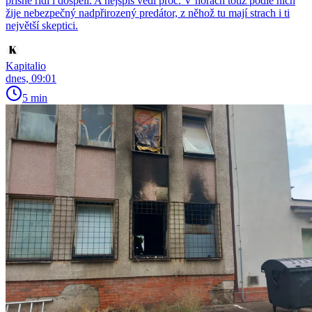
přísně řídí i dospělí. A nejspíš vědí proč. V horách totiž podle nich
žije nebezpečný nadpřirozený predátor, z něhož tu mají strach i ti
největší skeptici.
Kapitalio
dnes, 09:01
5 min