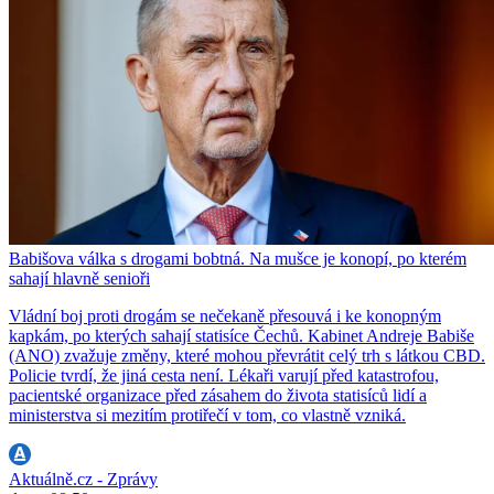
Babišova válka s drogami bobtná. Na mušce je konopí, po kterém
sahají hlavně senioři
Vládní boj proti drogám se nečekaně přesouvá i ke konopným
kapkám, po kterých sahají statisíce Čechů. Kabinet Andreje Babiše
(ANO) zvažuje změny, které mohou převrátit celý trh s látkou CBD.
Policie tvrdí, že jiná cesta není. Lékaři varují před katastrofou,
pacientské organizace před zásahem do života statisíců lidí a
ministerstva si mezitím protiřečí v tom, co vlastně vzniká.
Aktuálně.cz - Zprávy