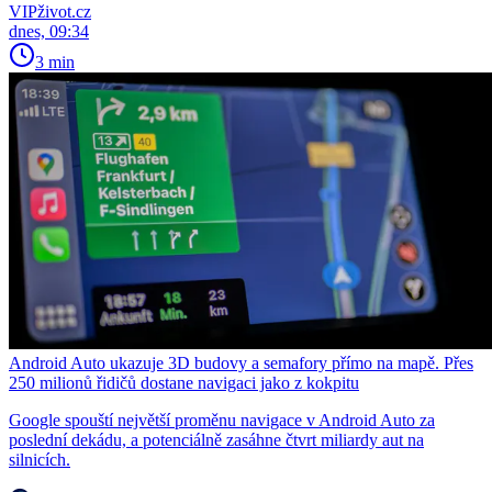
VIPživot.cz
dnes, 09:34
3 min
Android Auto ukazuje 3D budovy a semafory přímo na mapě. Přes
250 milionů řidičů dostane navigaci jako z kokpitu
Google spouští největší proměnu navigace v Android Auto za
poslední dekádu, a potenciálně zasáhne čtvrt miliardy aut na
silnicích.