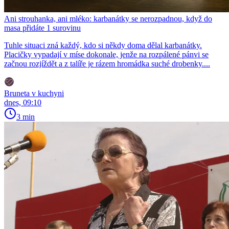
Ani strouhanka, ani mléko: karbanátky se nerozpadnou, když do
masa přidáte 1 surovinu
Tuhle situaci zná každý, kdo si někdy doma dělal karbanátky.
Placičky vypadají v míse dokonale, jenže na rozpálené pánvi se
začnou rozjíždět a z talíře je rázem hromádka suché drobenky....
Bruneta v kuchyni
dnes, 09:10
3 min