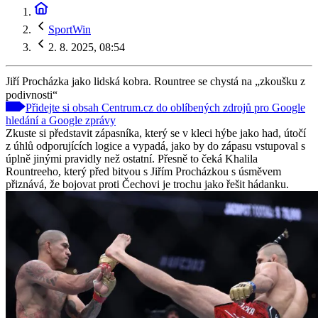
SportWin
2. 8. 2025, 08:54
Jiří Procházka jako lidská kobra. Rountree se chystá na „zkoušku z
podivnosti“
Přidejte si obsah Centrum.cz do oblíbených zdrojů pro Google
hledání a Google zprávy
Zkuste si představit zápasníka, který se v kleci hýbe jako had, útočí
z úhlů odporujících logice a vypadá, jako by do zápasu vstupoval s
úplně jinými pravidly než ostatní. Přesně to čeká Khalila
Rountreeho, který před bitvou s Jiřím Procházkou s úsměvem
přiznává, že bojovat proti Čechovi je trochu jako řešit hádanku.