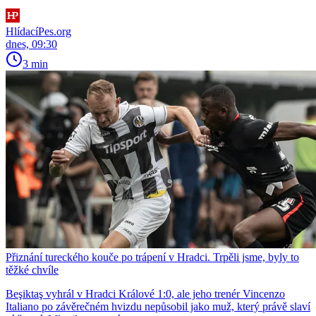
HlídacíPes.org
dnes, 09:30
3 min
Přiznání tureckého kouče po trápení v Hradci. Trpěli jsme, byly to
těžké chvíle
Beşiktaş vyhrál v Hradci Králové 1:0, ale jeho trenér Vincenzo
Italiano po závěrečném hvizdu nepůsobil jako muž, který právě slaví