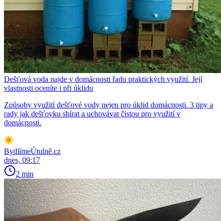
Dešťová voda najde v domácnosti řadu praktických využití. Její
vlastnosti oceníte i při úklidu
Způsoby využití dešťové vody nejen pro úklid domácnosti. 3 tipy a
rady jak dešťovku sbírat a uchovávat čistou pro využití v
domácnosti.
BydlímeÚtulně.cz
dnes, 09:17
2 min