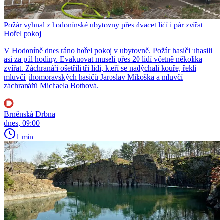
Požár vyhnal z hodonínské ubytovny přes dvacet lidí i pár zvířat.
Hořel pokoj
V Hodoníně dnes ráno hořel pokoj v ubytovně. Požár hasiči uhasili
asi za půl hodiny. Evakuovat museli přes 20 lidí včetně několika
zvířat. Záchranáři ošetřili tři lidi, kteří se nadýchali kouře, řekli
mluvčí jihomoravských hasičů Jaroslav Mikoška a mluvčí
záchranářů Michaela Bothová.
Brněnská Drbna
dnes, 09:00
1 min