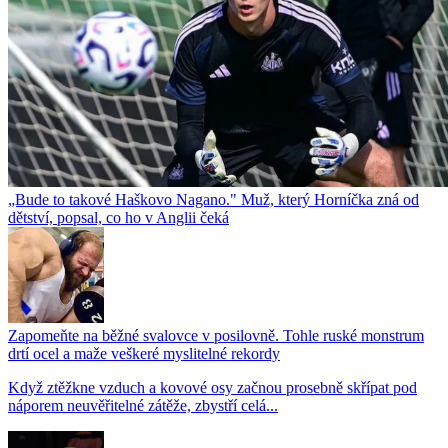
„Bude to takové Haškovo Nagano." Muž, který Horníčka zná od
dětství, popsal, co ho v Anglii čeká
Zapomeňte na běžné svalovce v posilovně. Tohle ruské monstrum
drtí ocel a maže veškeré myslitelné rekordy
Když ztěžkne vzduch a kovové osy začnou prosebně skřípat pod
náporem neuvěřitelné zátěže, zbystří celá...