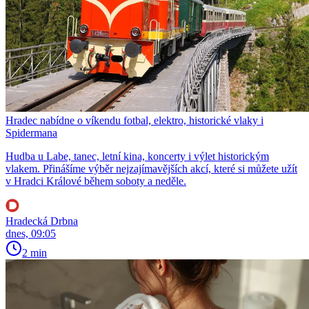
Hradec nabídne o víkendu fotbal, elektro, historické vlaky i
Spidermana
Hudba u Labe, tanec, letní kina, koncerty i výlet historickým
vlakem. Přinášíme výběr nejzajímavějších akcí, které si můžete užít
v Hradci Králové během soboty a neděle.
Hradecká Drbna
dnes, 09:05
2 min