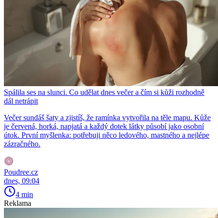
Spálila ses na slunci. Co udělat dnes večer a čím si kůži rozhodně
dál netrápit
Večer sundáš šaty a zjistíš, že ramínka vytvořila na těle mapu. Kůže
je červená, horká, napjatá a každý dotek látky působí jako osobní
útok. První myšlenka: potřebuji něco ledového, mastného a nejlépe
zázračného.
Poudree.cz
dnes, 09:04
4 min
Reklama