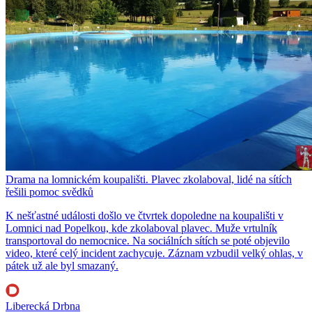
Drama na lomnickém koupališti. Plavec zkolaboval, lidé na sítích
řešili pomoc svědků
K nešťastné události došlo ve čtvrtek dopoledne na koupališti v
Lomnici nad Popelkou, kde zkolaboval plavec. Muže vrtulník
transportoval do nemocnice. Na sociálních sítích se poté objevilo
video, které celý incident zachycuje. Záznam vzbudil velký ohlas, v
pátek už ale byl smazaný.
Liberecká Drbna