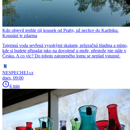
Kdo objevil tenhle ráj kousek od Prahy, už nechce do Karibiku.
Koupání je zdarma
Tajemná voda sevřená vysokými skalami, průzračná hladina a místo,
kde si budete připadat jako na dovolené u moře, přestože jste stále v
Česku. A co víc? Do tohoto zatopeného lomu se neplatí vstupné.
NESPECHEJ.cz
dnes, 09:00
4 min