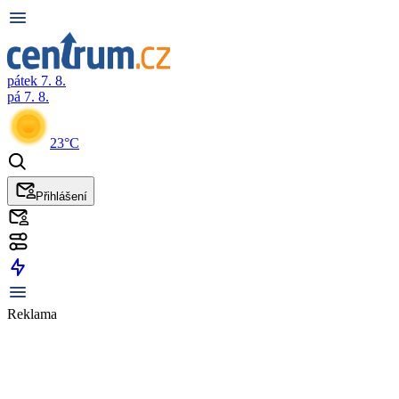
pátek 7. 8.
pá 7. 8.
23°C
Přihlášení
Reklama