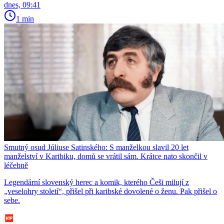
dnes, 09:41
1 min
Smutný osud Júliuse Satinského: S manželkou slavil 20 let
manželství v Karibiku, domů se vrátil sám. Krátce nato skončil v
léčebně
Legendární slovenský herec a komik, kterého Češi milují z
„veselohry století“, přišel při karibské dovolené o ženu. Pak přišel o
sebe.