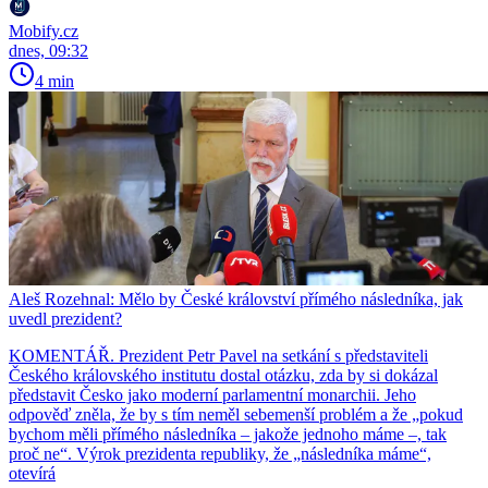
Mobify.cz
dnes, 09:32
4 min
Aleš Rozehnal: Mělo by České království přímého následníka, jak
uvedl prezident?
KOMENTÁŘ. Prezident Petr Pavel na setkání s představiteli
Českého královského institutu dostal otázku, zda by si dokázal
představit Česko jako moderní parlamentní monarchii. Jeho
odpověď zněla, že by s tím neměl sebemenší problém a že „pokud
bychom měli přímého následníka – jakože jednoho máme –, tak
proč ne“. Výrok prezidenta republiky, že „následníka máme“,
otevírá