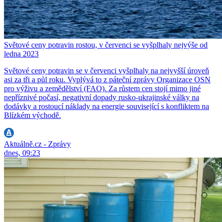
Světové ceny potravin rostou, v červenci se vyšplhaly nejvýše od
ledna 2023
Světové ceny potravin se v červenci vyšplhaly na nejvyšší úroveň
asi za tři a půl roku. Vyplývá to z páteční zprávy Organizace OSN
pro výživu a zemědělství (FAO). Za růstem cen stojí mimo jiné
nepříznivé počasí, negativní dopady rusko-ukrajinské války na
dodávky a rostoucí náklady na energie související s konfliktem na
Blízkém východě.
Aktuálně.cz - Zprávy
dnes, 09:23