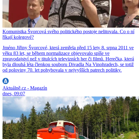
Komunistka Švorcová svého politického postoje nelitovala. Co o ní
říkají kolegové?
Jméno Jiřiny Švorcové, která zemřela před 15 lety 8. srpna 2011 ve
věku 83 let, se během normalizace objevovalo spíše ve
zpravodajství než v titulcích televizních her či filmů. Herečka, která
byla dlouhá léta členkou souboru Divadla Na Vinohradech, se totiž
od poloviny 70. let pohybovala v nejvyšších patrech politiky.
Aktuálně.cz - Magazín
dnes, 09:07