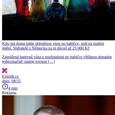
Kdo má doma tuhle skleněnou vázu po babičce, sedí na malém
jmění. Sběratelé z Německa za ni dávají až 25 000 Kč
Zaprášená barevná váza z pozůstalosti po babičce většinou dopadne
jednoznačně: putuje rovnou […]
Extrafit.cz
dnes, 08:55
4 min
Reklama