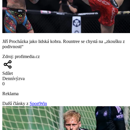
Jiří Procházka jako lidská kobra. Rountree se chystá na „zkoušku z
podivnosti“
Zdroj
:
profimedia.cz
Sdílet
Denní
výzva
0
Reklama
Další články z
SportWin