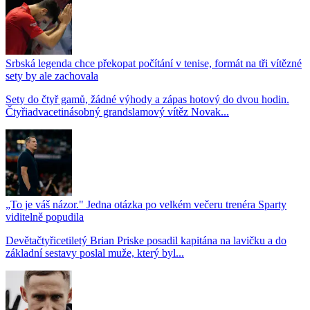
Srbská legenda chce překopat počítání v tenise, formát na tři vítězné
sety by ale zachovala
Sety do čtyř gamů, žádné výhody a zápas hotový do dvou hodin.
Čtyřiadvacetinásobný grandslamový vítěz Novak...
„To je váš názor." Jedna otázka po velkém večeru trenéra Sparty
viditelně popudila
Devětačtyřicetiletý Brian Priske posadil kapitána na lavičku a do
základní sestavy poslal muže, který byl...