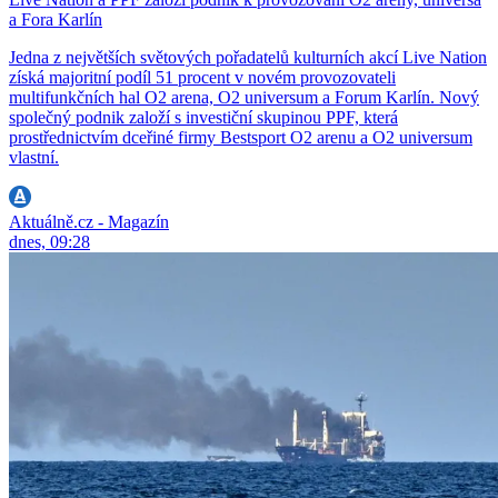
a Fora Karlín
Jedna z největších světových pořadatelů kulturních akcí Live Nation
získá majoritní podíl 51 procent v novém provozovateli
multifunkčních hal O2 arena, O2 universum a Forum Karlín. Nový
společný podnik založí s investiční skupinou PPF, která
prostřednictvím dceřiné firmy Bestsport O2 arenu a O2 universum
vlastní.
Aktuálně.cz - Magazín
dnes, 09:28