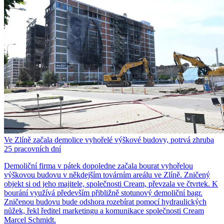
Ve Zlíně začala demolice vyhořelé výškové budovy, potrvá zhruba
25 pracovních dní
Demoliční firma v pátek dopoledne začala bourat vyhořelou
výškovou budovu v někdejším továrním areálu ve Zlíně. Zničený
objekt si od jeho majitele, společnosti Cream, převzala ve čtvrtek. K
bourání využívá především přibližně stotunový demoliční bagr.
Zničenou budovu bude odshora rozebírat pomocí hydraulických
nůžek, řekl ředitel marketingu a komunikace společnosti Cream
Marcel Schmidt.