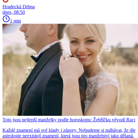
Hradecká Drbna
dnes, 08:50
1 min
Toto jsou nejlepší manželky podle horoskopu: Žebříčku vévodí Raci
Každé znamení má své klady i zápory. Nebudeme si nalhávat, že dle
astrologie neexistují znamení, která jsou pro manželství jako dělaná.