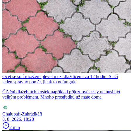
Ocet se solí rozežere plevel mezi dlaždicemi za 12 hodin. Stačí
jeden správný poměr, jinak to nefunguje
Čištění dlažebních kostek například příjezdové cesty nemusí být
velkým problémem. Mnoho prostředků už máte doma.
Chalupáři-Zahrádkáři
8. 8. 2026, 18:28
2 min