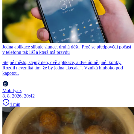
Jedna aplikace slibuje slunce, druhá déšť. Proč se předpovědi počasí
v telefonu tak liší a která má pravdu
Stejné město, stejný den, dvě aplikace, a dvě úplně jiné ikonky.
Rozdíl nevzniká tím, že by jedna „kecala“. Vzniká hluboko pod
kapotou.
Mobify.cz
8. 8. 2026, 20:42
4 min