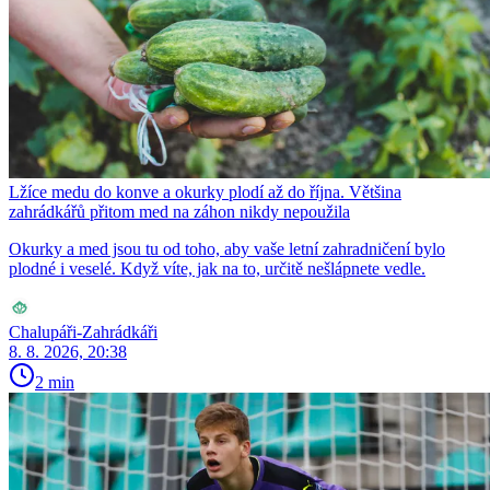
Lžíce medu do konve a okurky plodí až do října. Většina
zahrádkářů přitom med na záhon nikdy nepoužila
Okurky a med jsou tu od toho, aby vaše letní zahradničení bylo
plodné i veselé. Když víte, jak na to, určitě nešlápnete vedle.
Chalupáři-Zahrádkáři
8. 8. 2026, 20:38
2 min