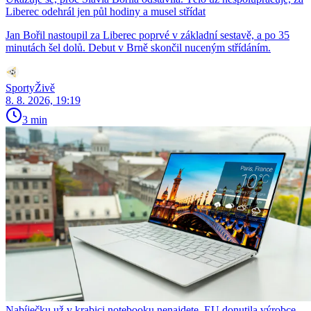
Liberec odehrál jen půl hodiny a musel střídat
Jan Bořil nastoupil za Liberec poprvé v základní sestavě, a po 35
minutách šel dolů. Debut v Brně skončil nuceným střídáním.
SportyŽivě
8. 8. 2026, 19:19
3 min
Nabíječku už v krabici notebooku nenajdete. EU donutila výrobce