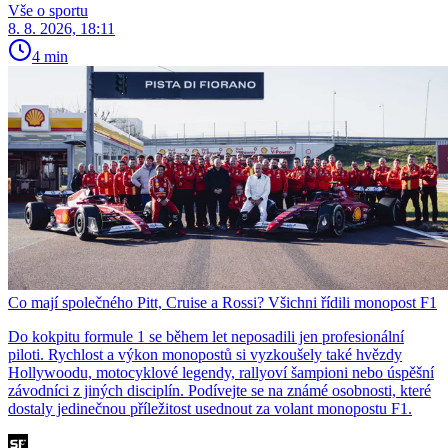
Vše o sportu
8. 8. 2026, 18:11
4 min
Co mají společného Pitt, Cruise a Rossi? Všichni řídili monopost F1
Do kokpitu formule 1 se během let neposadili jen profesionální
piloti. Rychlost a výkon monopostů si vyzkoušely také hvězdy
Hollywoodu, motocyklové legendy, rallyoví šampioni nebo úspěšní
závodníci z jiných disciplín. Podívejte se na známé osobnosti, které
dostaly jedinečnou příležitost usednout za volant monopostu F1.