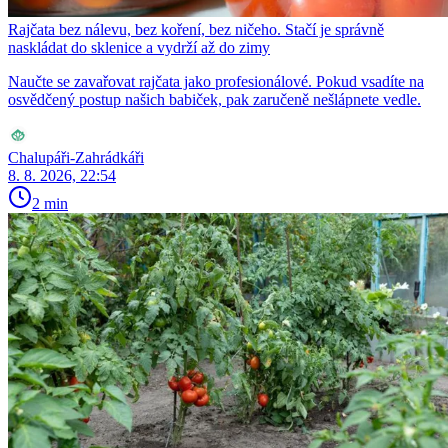
Rajčata bez nálevu, bez koření, bez ničeho. Stačí je správně
naskládat do sklenice a vydrží až do zimy
Naučte se zavařovat rajčata jako profesionálové. Pokud vsadíte na
osvědčený postup našich babiček, pak zaručeně nešlápnete vedle.
Chalupáři-Zahrádkáři
8. 8. 2026, 22:54
2 min