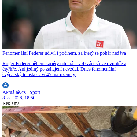
Fenomenální Federer udivil i počinem, za který se pohár nedává
Roger Federer během kariéry odehrál 1750 zápasů ve dvouhře a
čtyřhře. Ani jediný po zahájení nevzdal. Dnes fenomenální
švýcarský tenista slaví 45. narozeniny.
Aktuálně.cz - Sport
8. 8. 2026, 18:50
Reklama