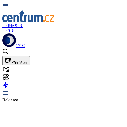
neděle 9. 8.
ne 9. 8.
17°C
Přihlášení
Reklama