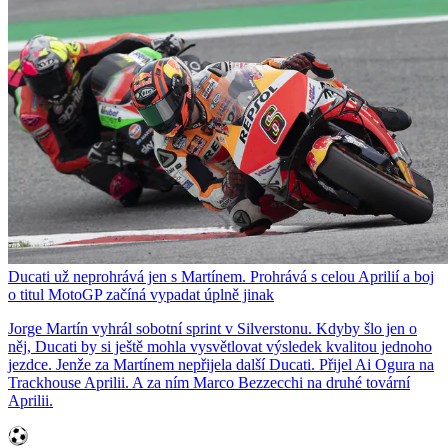
Ducati už neprohrává jen s Martínem. Prohrává s celou Aprilií a boj
o titul MotoGP začíná vypadat úplně jinak
Jorge Martín vyhrál sobotní sprint v Silverstonu. Kdyby šlo jen o
něj, Ducati by si ještě mohla vysvětlovat výsledek kvalitou jednoho
jezdce. Jenže za Martínem nepřijela další Ducati. Přijel Ai Ogura na
Trackhouse Aprilii. A za ním Marco Bezzecchi na druhé tovární
Aprilii.