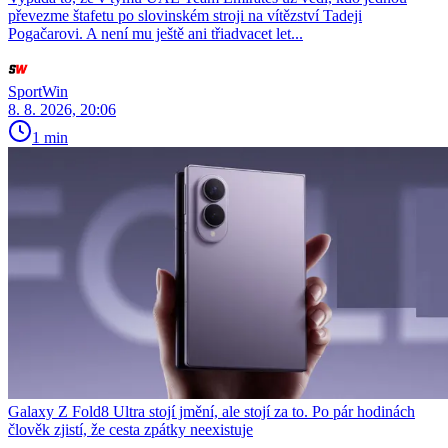
převezme štafetu po slovinském stroji na vítězství Tadeji
Pogačarovi. A není mu ještě ani třiadvacet let...
SportWin
8. 8. 2026, 20:06
1 min
Galaxy Z Fold8 Ultra stojí jmění, ale stojí za to. Po pár hodinách
člověk zjistí, že cesta zpátky neexistuje