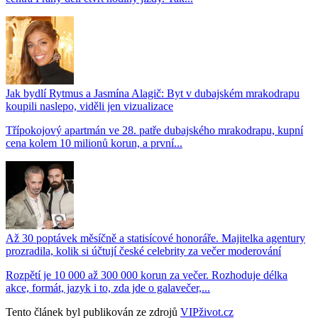
Jak bydlí Rytmus a Jasmína Alagič: Byt v dubajském mrakodrapu
koupili naslepo, viděli jen vizualizace
Třípokojový apartmán ve 28. patře dubajského mrakodrapu, kupní
cena kolem 10 milionů korun, a první...
Až 30 poptávek měsíčně a statisícové honoráře. Majitelka agentury
prozradila, kolik si účtují české celebrity za večer moderování
Rozpětí je 10 000 až 300 000 korun za večer. Rozhoduje délka
akce, formát, jazyk i to, zda jde o galavečer,...
Tento článek byl publikován ze zdrojů
VIPživot.cz