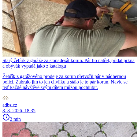
Starý žebřík z garáže za stopadesát korun. Pár ho natřel, přidal prkna
a obývák vypadá jako z katalogu
Žebřík z garážového prodeje za korun přetvořil pár v nádhernou
polici. Zabralo jim to jen chvilku a stálo je to pár korun. Navíc se
teď každé návštěvě svým dílem můžou pochlubit.
adbz.cz
8. 8. 2026, 18:35
2 min