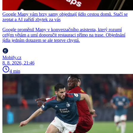
Google Mapy vám brzy samy objednají jídlo cestou domů. Stačí se
zeptat a AI zařídí zbytek za vás
Google proměnil Mapy v konverzačního asistenta, který rozumí
celým větám a umí doporučit restauraci přímo na trase. Objednání
jídla jedním dotazem se ale teprve chystá.
Mobify.cz
8. 8. 2026, 21:46
4 min