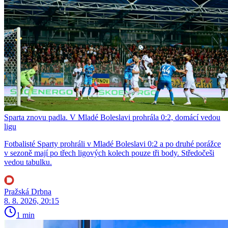
Sparta znovu padla. V Mladé Boleslavi prohrála 0:2, domácí vedou
ligu
Fotbalisté Sparty prohráli v Mladé Boleslavi 0:2 a po druhé porážce
v sezoně mají po třech ligových kolech pouze tři body. Středočeši
vedou tabulku.
Pražská Drbna
8. 8. 2026, 20:15
1 min