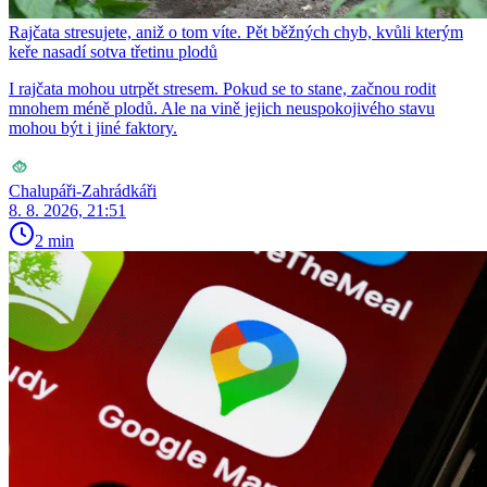
Rajčata stresujete, aniž o tom víte. Pět běžných chyb, kvůli kterým
keře nasadí sotva třetinu plodů
I rajčata mohou utrpět stresem. Pokud se to stane, začnou rodit
mnohem méně plodů. Ale na vině jejich neuspokojivého stavu
mohou být i jiné faktory.
Chalupáři-Zahrádkáři
8. 8. 2026, 21:51
2 min