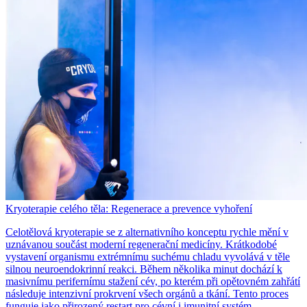
Kryoterapie celého těla: Regenerace a prevence vyhoření
Celotělová kryoterapie se z alternativního konceptu rychle mění v
uznávanou součást moderní regenerační medicíny. Krátkodobé
vystavení organismu extrémnímu suchému chladu vyvolává v těle
silnou neuroendokrinní reakci. Během několika minut dochází k
masivnímu perifernímu stažení cév, po kterém při opětovném zahřátí
následuje intenzivní prokrvení všech orgánů a tkání. Tento proces
funguje jako přirozený restart pro cévní i imunitní systém.