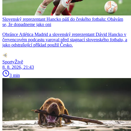
Slovenský reprezentant Hancko pálí do českého fotbalu: Obávám
se, že dopadneme jako oni
Obránce Atlética Madrid a slovenský reprezentant Dávid Hancko v
červencovém podcastu varoval před stagnací slovenského fotbalu, a
jako odstrašující příklad použil Česko.
SportyŽivě
8. 8. 2026, 21:43
3 min