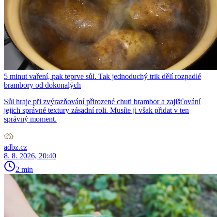
5 minut vaření, pak teprve sůl. Tak jednoduchý trik dělí rozpadlé
brambory od dokonalých
Sůl hraje při zvýrazňování přirozené chuti brambor a zajišťování
jejich správné textury zásadní roli. Musíte ji však přidat v ten
správný moment.
adbz.cz
8. 8. 2026, 20:40
2 min