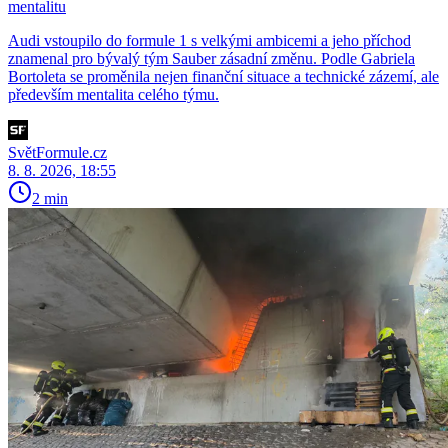
mentalitu
Audi vstoupilo do formule 1 s velkými ambicemi a jeho příchod
znamenal pro bývalý tým Sauber zásadní změnu. Podle Gabriela
Bortoleta se proměnila nejen finanční situace a technické zázemí, ale
především mentalita celého týmu.
SvětFormule.cz
8. 8. 2026, 18:55
2 min