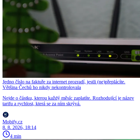
Jedno číslo na faktuře za internet prozradí, jestli (ne)přeplácíte.
Většina Čechů ho nikdy nekontrolovala
Nejde o částku, kterou každý měsíc zaplatíte. Rozhodující je název
tarifu a rychlost, která se za ním skrývá.
Mobify.cz
8. 8. 2026, 18:14
4 min