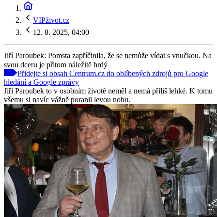
VIPživot.cz
12. 8. 2025, 04:00
Jiří Paroubek: Pomsta zapříčinila, že se nemůže vídat s vnučkou. Na
svou dceru je přitom náležitě hrdý
Přidejte si obsah Centrum.cz do oblíbených zdrojů pro Google
hledání a Google zprávy
Jiří Paroubek to v osobním životě neměl a nemá příliš lehké. K tomu
všemu si navíc vážně poranil levou nohu.