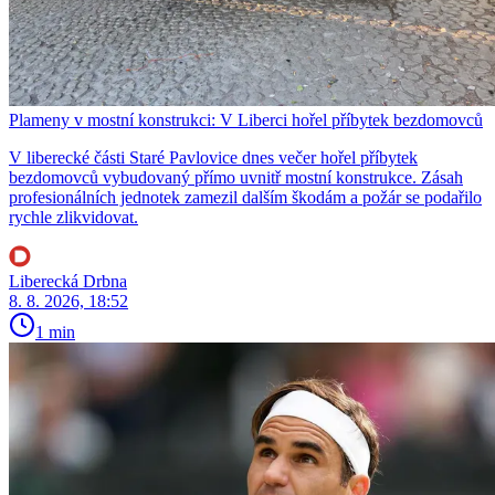
Plameny v mostní konstrukci: V Liberci hořel příbytek bezdomovců
V liberecké části Staré Pavlovice dnes večer hořel příbytek
bezdomovců vybudovaný přímo uvnitř mostní konstrukce. Zásah
profesionálních jednotek zamezil dalším škodám a požár se podařilo
rychle zlikvidovat.
Liberecká Drbna
8. 8. 2026, 18:52
1 min