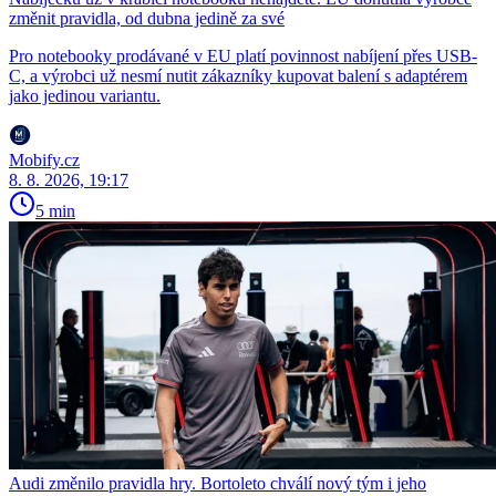
změnit pravidla, od dubna jedině za své
Pro notebooky prodávané v EU platí povinnost nabíjení přes USB-
C, a výrobci už nesmí nutit zákazníky kupovat balení s adaptérem
jako jedinou variantu.
Mobify.cz
8. 8. 2026, 19:17
5 min
Audi změnilo pravidla hry. Bortoleto chválí nový tým i jeho