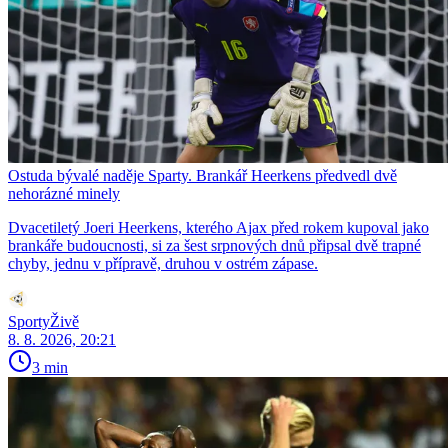
Ostuda bývalé naděje Sparty. Brankář Heerkens předvedl dvě
nehorázné minely
Dvacetiletý Joeri Heerkens, kterého Ajax před rokem kupoval jako
brankáře budoucnosti, si za šest srpnových dnů připsal dvě trapné
chyby, jednu v přípravě, druhou v ostrém zápase.
SportyŽivě
8. 8. 2026, 20:21
3 min