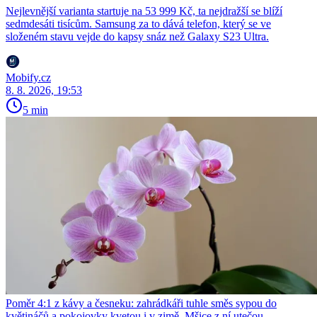
Nejlevnější varianta startuje na 53 999 Kč, ta nejdražší se blíží
sedmdesáti tisícům. Samsung za to dává telefon, který se ve
složeném stavu vejde do kapsy snáz než Galaxy S23 Ultra.
Mobify.cz
8. 8. 2026, 19:53
5 min
Poměr 4:1 z kávy a česneku: zahrádkáři tuhle směs sypou do
květináčů a pokojovky kvetou i v zimě. Mšice z ní utečou