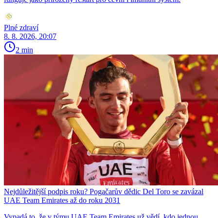
Plné zdraví
8. 8. 2026, 20:07
2 min
Nejdůležitější podpis roku? Pogačarův dědic Del Toro se zavázal
UAE Team Emirates až do roku 2031
Vypadá to, že v týmu UAE Team Emirates už vědí, kdo jednou