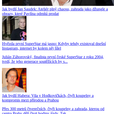
Jak bydlí Jan Saudek: Ateliér plný chaosu, zahrada jako džungle a
obrazy, které Pavlína odmítá prodat
Hvězda první SuperStar má jasno: Kdyby tehdy existoval dnešní
Instagram, internet by kolem něj šílel
Julián Záhorovský, finalista první české SuperStar z roku 2004,
tvrdí, že jeho generace soutěžících by s...
Jak bydlí Habera: Vila v Hodkovičkách, čtyři koupelny a
kompromis mezi přírodou a Prahou
Přes 300 metrů čtverečních, čtyři koupelny a zahrada, kterou od
centra Prahy dělí čtvrt hodiny jízdy. Tak...