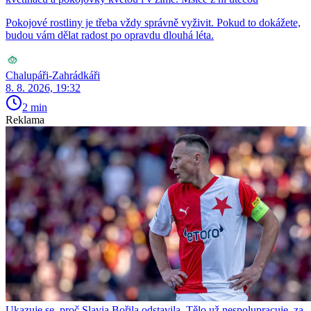
Pokojové rostliny je třeba vždy správně vyživit. Pokud to dokážete,
budou vám dělat radost po opravdu dlouhá léta.
Chalupáři-Zahrádkáři
8. 8. 2026, 19:32
2 min
Reklama
Ukazuje se, proč Slavia Bořila odstavila. Tělo už nespolupracuje, za