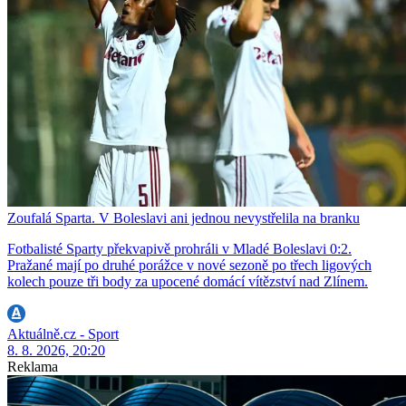
Zoufalá Sparta. V Boleslavi ani jednou nevystřelila na branku
Fotbalisté Sparty překvapivě prohráli v Mladé Boleslavi 0:2.
Pražané mají po druhé porážce v nové sezoně po třech ligových
kolech pouze tři body za upocené domácí vítězství nad Zlínem.
Aktuálně.cz - Sport
8. 8. 2026, 20:20
Reklama