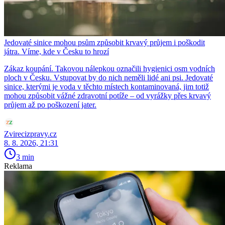
Jedovaté sinice mohou psům způsobit krvavý průjem i poškodit
játra. Víme, kde v Česku to hrozí
Zákaz koupání. Takovou nálepkou označili hygienici osm vodních
ploch v Česku. Vstupovat by do nich neměli lidé ani psi. Jedovaté
sinice, kterými je voda v těchto místech kontaminovaná, jim totiž
mohou způsobit vážné zdravotní potíže – od vyrážky přes krvavý
průjem až po poškození jater.
Zvirecizpravy.cz
8. 8. 2026, 21:31
3 min
Reklama