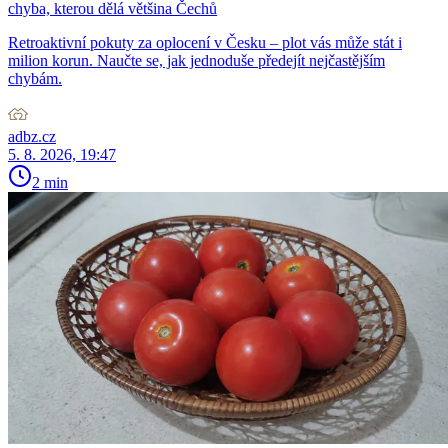
chyba, kterou dělá většina Čechů
Retroaktivní pokuty za oplocení v Česku – plot vás může stát i
milion korun. Naučte se, jak jednoduše předejít nejčastějším
chybám.
adbz.cz
5. 8. 2026, 19:47
2 min