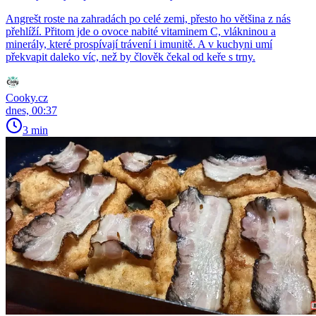
Angrešt roste na zahradách po celé zemi, přesto ho většina z nás
přehlíží. Přitom jde o ovoce nabité vitaminem C, vlákninou a
minerály, které prospívají trávení i imunitě. A v kuchyni umí
překvapit daleko víc, než by člověk čekal od keře s trny.
Cooky.cz
dnes, 00:37
3 min