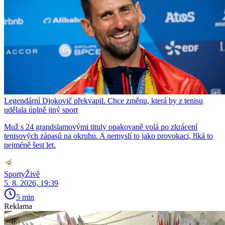
Legendární Djokovič překvapil. Chce změnu, která by z tenisu
udělala úplně jiný sport
Muž s 24 grandslamovými tituly opakovaně volá po zkrácení
tenisových zápasů na okruhu. A nemyslí to jako provokaci, říká to
nejméně šest let.
SportyŽivě
5. 8. 2026, 19:39
5 min
Reklama