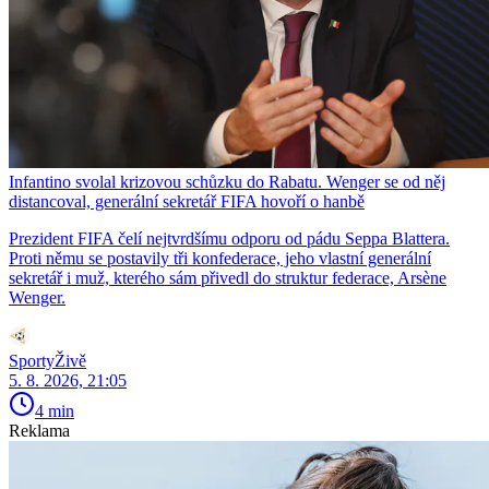
Infantino svolal krizovou schůzku do Rabatu. Wenger se od něj
distancoval, generální sekretář FIFA hovoří o hanbě
Prezident FIFA čelí nejtvrdšímu odporu od pádu Seppa Blattera.
Proti němu se postavily tři konfederace, jeho vlastní generální
sekretář i muž, kterého sám přivedl do struktur federace, Arsène
Wenger.
SportyŽivě
5. 8. 2026, 21:05
4 min
Reklama