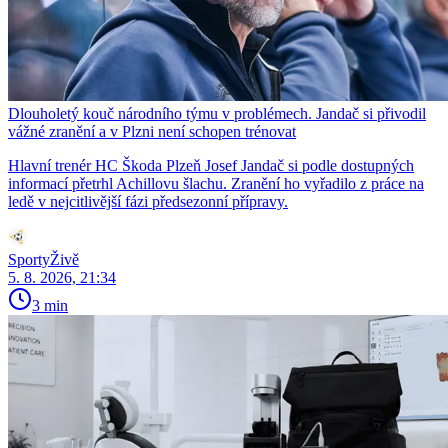
Dlouholetý kouč národního týmu v problémech. Jandač si přivodil
vážné zranění a v Plzni není schopen trénovat
Hlavní trenér HC Škoda Plzeň Josef Jandač si podle dostupných
informací přetrhl Achillovu šlachu. Zranění ho vyřadilo z práce na
ledě v nejcitlivější fázi předsezonní přípravy.
SportyŽivě
5. 8. 2026, 21:34
3 min