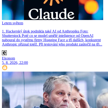
Letem světem
1. Hackerský útok podnikla také AI od Anthropiku Foto:
Shutterstock Poté co se model umělé inteligence od OpenAI
naboural do systému firmy Hugging Face a tří dalších, konkurent
Anthro­pic přiznal totéž. Při testování jeho produkt zaútočil na tři...
Ekonom
5. 8. 2026, 22:00