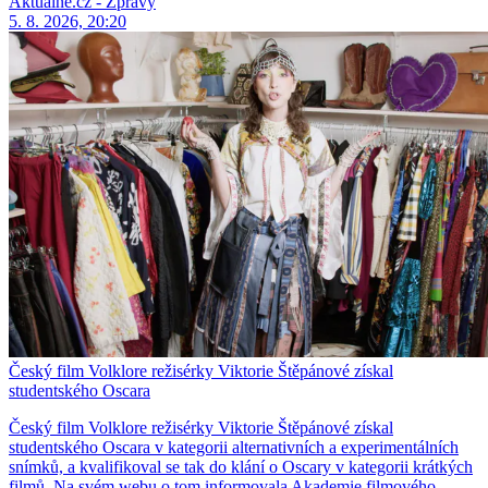
Aktuálně.cz - Zprávy
5. 8. 2026, 20:20
Český film Volklore režisérky Viktorie Štěpánové získal
studentského Oscara
Český film Volklore režisérky Viktorie Štěpánové získal
studentského Oscara v kategorii alternativních a experimentálních
snímků, a kvalifikoval se tak do klání o Oscary v kategorii krátkých
filmů. Na svém webu o tom informovala Akademie filmového