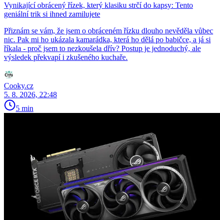
Vynikající obrácený řízek, který klasiku strčí do kapsy: Tento
geniální trik si ihned zamilujete
Přiznám se vám, že jsem o obráceném řízku dlouho nevěděla vůbec
nic. Pak mi ho ukázala kamarádka, která ho dělá po babičce, a já si
říkala - proč jsem to nezkoušela dřív? Postup je jednoduchý, ale
výsledek překvapí i zkušeného kuchaře.
Cooky.cz
5. 8. 2026, 22:48
5 min