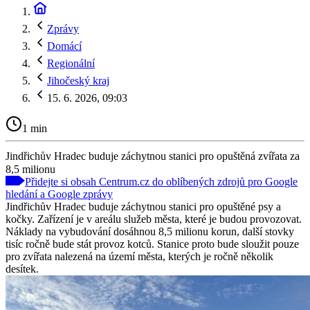
Zprávy
Domácí
Regionální
Jihočeský kraj
15. 6. 2026, 09:03
1 min
Jindřichův Hradec buduje záchytnou stanici pro opuštěná zvířata za
8,5 milionu
Přidejte si obsah Centrum.cz do oblíbených zdrojů pro Google
hledání a Google zprávy
Jindřichův Hradec buduje záchytnou stanici pro opuštěné psy a
kočky. Zařízení je v areálu služeb města, které je budou provozovat.
Náklady na vybudování dosáhnou 8,5 milionu korun, další stovky
tisíc ročně bude stát provoz kotců. Stanice proto bude sloužit pouze
pro zvířata nalezená na území města, kterých je ročně několik
desítek.