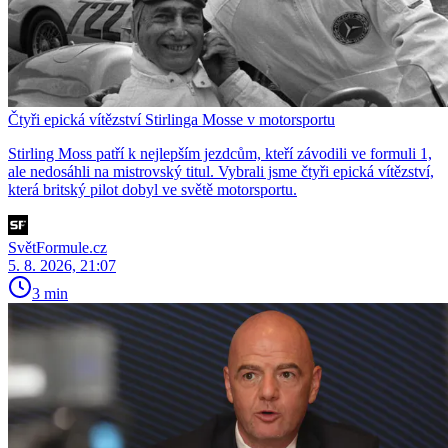
Čtyři epická vítězství Stirlinga Mosse v motorsportu
Stirling Moss patří k nejlepším jezdcům, kteří závodili ve formuli 1,
ale nedosáhli na mistrovský titul. Vybrali jsme čtyři epická vítězství,
která britský pilot dobyl ve světě motorsportu.
SvětFormule.cz
5. 8. 2026, 21:07
3 min