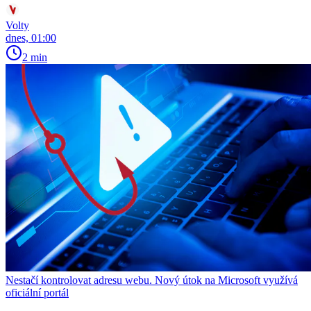
Volty
dnes, 01:00
2 min
Nestačí kontrolovat adresu webu. Nový útok na Microsoft využívá
oficiální portál