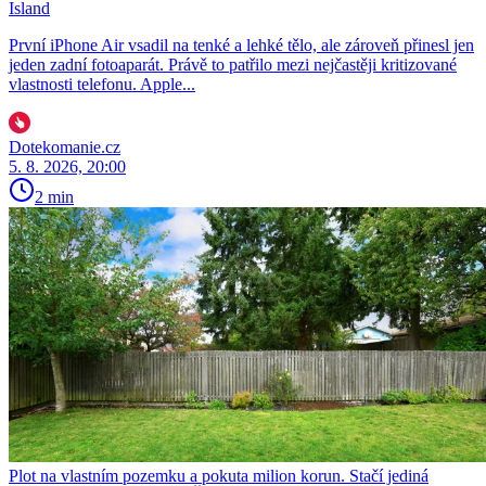
Island
První iPhone Air vsadil na tenké a lehké tělo, ale zároveň přinesl jen
jeden zadní fotoaparát. Právě to patřilo mezi nejčastěji kritizované
vlastnosti telefonu. Apple...
Dotekomanie.cz
5. 8. 2026, 20:00
2 min
Plot na vlastním pozemku a pokuta milion korun. Stačí jediná