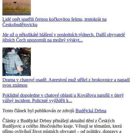
Lidé opět spatřili černou kočkovitou šelmu, tentokrát na
Českobudějovicku
Jde už o několikáté hlášení v posledních týdnech. Další obyvatelé
jižních Čech upozornili na možný výskyt...
Drama v chatové osadě. Agresivní muž střílel z brokovnice a napadl
svou známou
Poklidné dopoledne v chatové oblasti u Kovářova narušil v úterý
vážný incident. Policisté vyjížděli k...
Tento článek byl publikován ze zdrojů
Budějcká Drbna
Články z Budějcké Drbny přinášejí aktuální dění z Českých
Budějovic a celého Jihočeského kraje. Věnují se tématům, která
přímo ovlivňují život místních obyvatel – od politiky, dopravy a