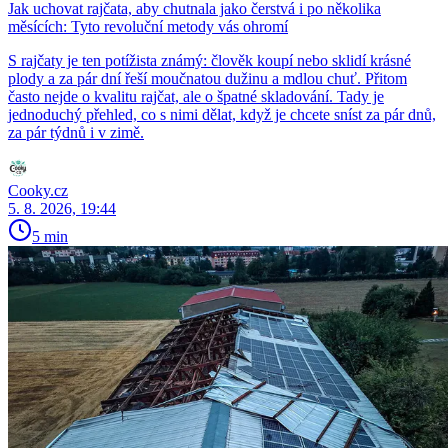
Jak uchovat rajčata, aby chutnala jako čerstvá i po několika
měsících: Tyto revoluční metody vás ohromí
S rajčaty je ten potížista známý: člověk koupí nebo sklidí krásné
plody a za pár dní řeší moučnatou dužinu a mdlou chuť. Přitom
často nejde o kvalitu rajčat, ale o špatné skladování. Tady je
jednoduchý přehled, co s nimi dělat, když je chcete sníst za pár dnů,
za pár týdnů i v zimě.
Cooky.cz
5. 8. 2026, 19:44
5 min