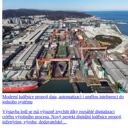
Moderní loděnice propojí data, automatizaci i umělou inteligenci do
jednoho systému
Výstavba lodí se má výrazně zrychlit díky rozsáhlé digitalizaci
celého výrobního procesu. Nový projekt digitální loděnice propojí
inženýring, výrobu, dodavatelské…