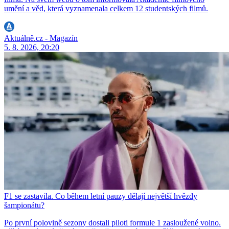
umění a věd, která vyznamenala celkem 12 studentských filmů.
Aktuálně.cz - Magazín
5. 8. 2026, 20:20
F1 se zastavila. Co během letní pauzy dělají největší hvězdy
šampionátu?
Po první polovině sezony dostali piloti formule 1 zasloužené volno.