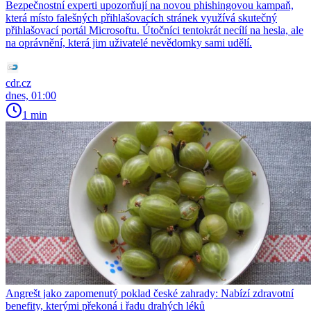
Bezpečnostní experti upozorňují na novou phishingovou kampaň,
která místo falešných přihlašovacích stránek využívá skutečný
přihlašovací portál Microsoftu. Útočníci tentokrát necílí na hesla, ale
na oprávnění, která jim uživatelé nevědomky sami udělí.
cdr.cz
dnes, 01:00
1 min
Angrešt jako zapomenutý poklad české zahrady: Nabízí zdravotní
benefity, kterými překoná i řadu drahých léků