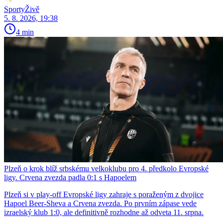
SportyŽivě
5. 8. 2026, 19:38
4 min
Plzeň o krok blíž srbskému velkoklubu pro 4. předkolo Evropské
ligy. Crvena zvezda padla 0:1 s Hapoelem
Plzeň si v play-off Evropské ligy zahraje s poraženým z dvojice
Hapoel Beer-Sheva a Crvena zvezda. Po prvním zápase vede
izraelský klub 1:0, ale definitivně rozhodne až odveta 11. srpna.