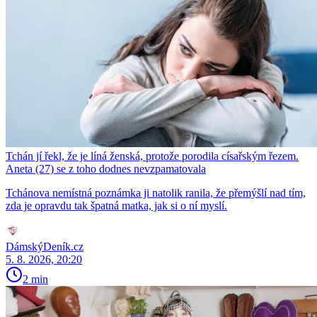
Tchán jí řekl, že je líná ženská, protože porodila císařským řezem.
Aneta (27) se z toho dodnes nevzpamatovala
Tchánova nemístná poznámka ji natolik ranila, že přemýšlí nad tím,
zda je opravdu tak špatná matka, jak si o ní myslí.
DámskýDeník.cz
5. 8. 2026, 20:20
2 min