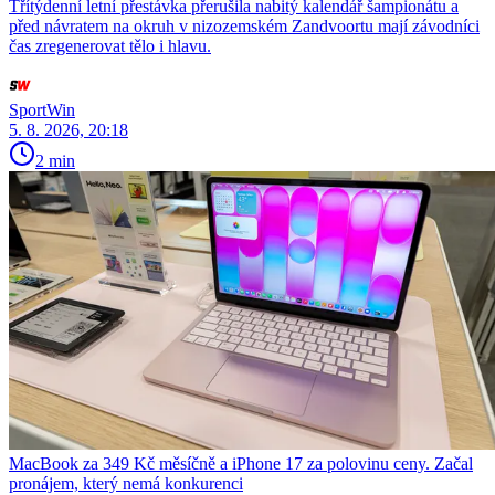
Třítýdenní letní přestávka přerušila nabitý kalendář šampionátu a
před návratem na okruh v nizozemském Zandvoortu mají závodníci
čas zregenerovat tělo i hlavu.
SportWin
5. 8. 2026, 20:18
2 min
MacBook za 349 Kč měsíčně a iPhone 17 za polovinu ceny. Začal
pronájem, který nemá konkurenci