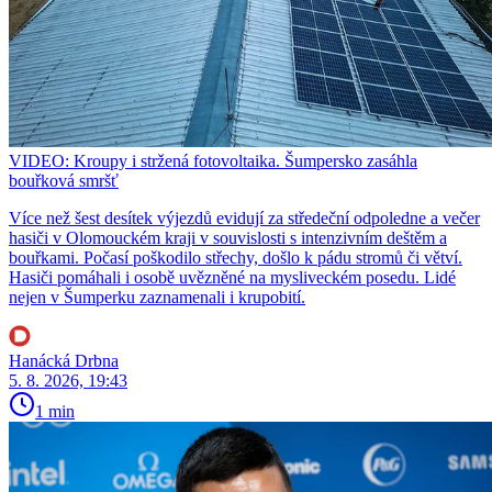
VIDEO: Kroupy i stržená fotovoltaika. Šumpersko zasáhla
bouřková smršť
Více než šest desítek výjezdů evidují za středeční odpoledne a večer
hasiči v Olomouckém kraji v souvislosti s intenzivním deštěm a
bouřkami. Počasí poškodilo střechy, došlo k pádu stromů či větví.
Hasiči pomáhali i osobě uvězněné na mysliveckém posedu. Lidé
nejen v Šumperku zaznamenali i krupobití.
Hanácká Drbna
5. 8. 2026, 19:43
1 min