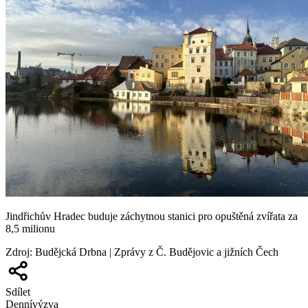
Jindřichův Hradec buduje záchytnou stanici pro opuštěná zvířata za
8,5 milionu
Zdroj
:
Budějcká Drbna | Zprávy z Č. Budějovic a jižních Čech
Sdílet
Denní
výzva