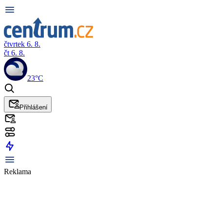
čtvrtek 6. 8.
čt 6. 8.
23°C
Přihlášení
Reklama