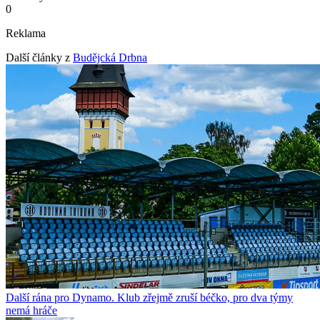
0
Reklama
Další články z
Budějcká Drbna
Další rána pro Dynamo. Klub zřejmě zruší béčko, pro dva týmy
nemá hráče