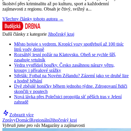
školství přes kriminalitu až po kulturu, sport a každodenní
zajímavosti z regionu. Obsah je čtivý, svižný a...
Všechny články tohoto autora →
Další články z kategorie
Jihočeský kraj
Město bojuje s vedrem. Kropící vozy spotřebují až 100 tisíc
litrů vody denně
Rozsáhlý lesní požár na Klatovsku. Oheň se rychle šíří,
zasahuje vrtulník
Vedra vystřídají bouřky. Česko zasáhnou nárazy větru,
kroupy i přívalové srážky
Střelák: Fotbal na Novém Zélandu? Zázemí jako ve druhé lize
a hodně běhání
Dvě zběsilé honičky během jednoho týdne. Zdrogovaní řidiči
skončili v poutech
Nová lávka přes Polečnici propojila síť pěších tras v Jelení
zahradě
Zobrazit více
Zprávy
Domácí
Regionální
Jihočeský kraj
Vybrali jsme pro vás
Magazíny a zajímavosti