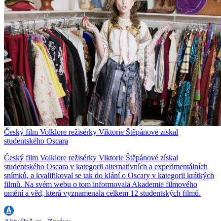
Český film Volklore režisérky Viktorie Štěpánové získal
studentského Oscara
Český film Volklore režisérky Viktorie Štěpánové získal
studentského Oscara v kategorii alternativních a experimentálních
snímků, a kvalifikoval se tak do klání o Oscary v kategorii krátkých
filmů. Na svém webu o tom informovala Akademie filmového
umění a věd, která vyznamenala celkem 12 studentských filmů.