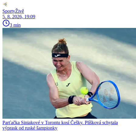
SportyŽivě
5. 8. 2026, 19:09
3 min
Parťačka Siniakové v Torontu kosí Češky. Plíšková schytala
výprask od ruské šampionky