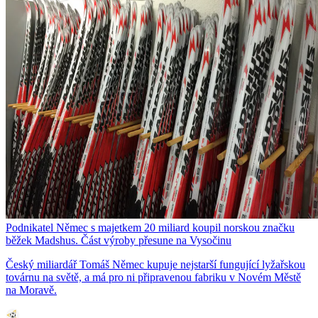
Podnikatel Němec s majetkem 20 miliard koupil norskou značku
běžek Madshus. Část výroby přesune na Vysočinu
Český miliardář Tomáš Němec kupuje nejstarší fungující lyžařskou
továrnu na světě, a má pro ni připravenou fabriku v Novém Městě
na Moravě.