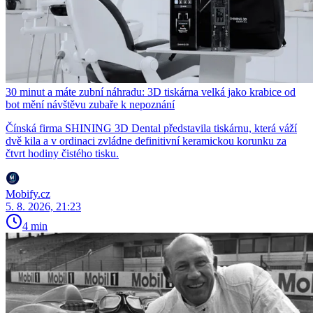
30 minut a máte zubní náhradu: 3D tiskárna velká jako krabice od
bot mění návštěvu zubaře k nepoznání
Čínská firma SHINING 3D Dental představila tiskárnu, která váží
dvě kila a v ordinaci zvládne definitivní keramickou korunku za
čtvrt hodiny čistého tisku.
Mobify.cz
5. 8. 2026, 21:23
4 min