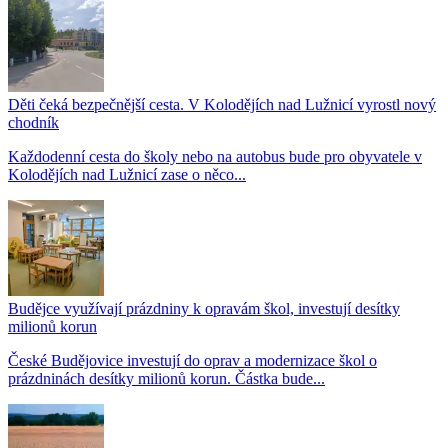
Děti čeká bezpečnější cesta. V Kolodějích nad Lužnicí vyrostl nový
chodník
Každodenní cesta do školy nebo na autobus bude pro obyvatele v
Kolodějích nad Lužnicí zase o něco...
Budějce využívají prázdniny k opravám škol, investují desítky
milionů korun
České Budějovice investují do oprav a modernizace škol o
prázdninách desítky milionů korun. Částka bude...