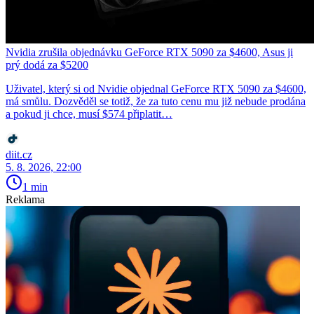
Nvidia zrušila objednávku GeForce RTX 5090 za $4600, Asus ji
prý dodá za $5200
Uživatel, který si od Nvidie objednal GeForce RTX 5090 za $4600,
má smůlu. Dozvěděl se totiž, že za tuto cenu mu již nebude prodána
a pokud ji chce, musí $574 připlatit…
diit.cz
5. 8. 2026, 22:00
1 min
Reklama