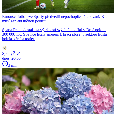
Fanoušci fotbalové Sparty předvedli nepochopitelné chování. Klub
musí zaplatit tučnou pokutu
Sparta Praha dostala za výtržnosti svých fanoušků v Brně pokutu
300 000 Kč. Světlice letěly směrem k hrací ploše, v sektoru hostů
hořela střecha toalet.
SportyŽivě
dnes, 20:55
3 min