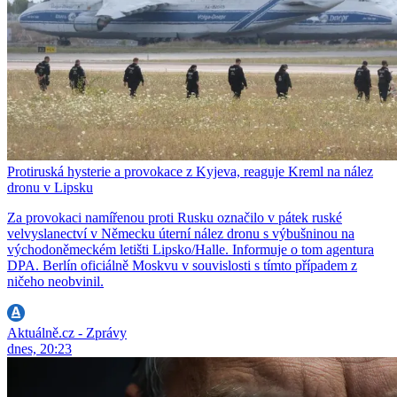
Protiruská hysterie a provokace z Kyjeva, reaguje Kreml na nález
dronu v Lipsku
Za provokaci namířenou proti Rusku označilo v pátek ruské
velvyslanectví v Německu úterní nález dronu s výbušninou na
východoněmeckém letišti Lipsko/Halle. Informuje o tom agentura
DPA. Berlín oficiálně Moskvu v souvislosti s tímto případem z
ničeho neobvinil.
Aktuálně.cz - Zprávy
dnes, 20:23