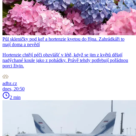
Půl skleničky pod keř a hortenzie kvetou do října. Zahrádkáři to
mají doma a nevědí
Hortenzie chtějí péči obzvlášť v létě, když se jim z květů dělají
nadýchané koule jako z pohádky. Právě tehdy potřebují pořádnou
porci živin.
adbz.cz
dnes, 20:50
2 min