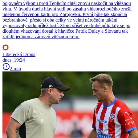
bojovném výkonu proti Teplicím chtěl znovu naskočit na vítěznou
vlnu. V úvodu duelu hlavní sudí po zásahu videorozhodčího zrušil
udělenou červenou kartu pro Zbrojovku. První půle tak skončila
bezbrankově, přesto si oba celky ve velmi náročném utkání
vypracovaly řadu příležitostí. Zlom přišel ve druhé půli, kdy se po
dlouhém vhazování dostal k hlavičce Patrik Dulay a Slovanu tak
zařídil jedinou a zároveň vítěznou trefu.
Liberecká Drbna
dnes, 19:24
2 min