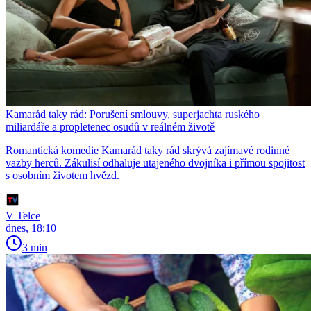
Kamarád taky rád: Porušení smlouvy, superjachta ruského
miliardáře a propletenec osudů v reálném životě
Romantická komedie Kamarád taky rád skrývá zajímavé rodinné
vazby herců. Zákulisí odhaluje utajeného dvojníka i přímou spojitost
s osobním životem hvězd.
V Telce
dnes, 18:10
3 min