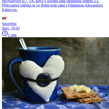
McNallyové 6:7, 1:6, když v úvodní sadě neudržela vedení 5:1.
Překvapivá vítězka se ve třetím kole utká s Filipínkou Alexandrou
Ealaovou.
SportWin
dnes, 19:43
1 min