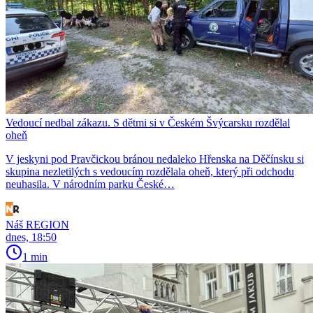
Vedoucí nedbal zákazu. S dětmi si v Českém Švýcarsku rozdělal
oheň
V jeskyni pod Pravčickou bránou nedaleko Hřenska na Děčínsku si
skupina nezletilých s vedoucím rozdělala oheň, který při odchodu
neuhasila. V národním parku České…
Náš REGION
dnes, 18:50
1 min