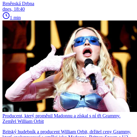
Brněnská Drbna
dnes, 18:40
1 min
Producent, který proměnil Madonnu a získal s ní tři Grammy.
Zemřel William Orbit
Britský hudebník a producent William Orbit, držitel ceny Grammy,