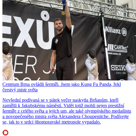
Centrum Brna ovládli šermíři. Jsem jako Kung Fu Panda, řekl
čerstvý mistr světa
Nevšední podívaná se v pátek večer naskytla Brňanům, kteří
zamířili k Jakubskému náměstí. Vidět totiž mohli nejen prestižní
šermíře z celého světa a jejich um, ale také olympijského medailistu
a novopečeného mistra světa Alexandera Choupenitche. Podívejte
se, jak to v srdci jihomoravské metropole vypadalo.