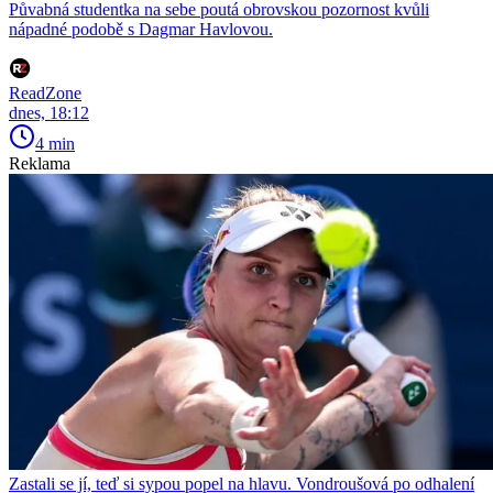
Půvabná studentka na sebe poutá obrovskou pozornost kvůli
nápadné podobě s Dagmar Havlovou.
ReadZone
dnes, 18:12
4 min
Reklama
Zastali se jí, teď si sypou popel na hlavu. Vondroušová po odhalení