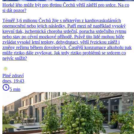
Horké léto může být pro třetinu Čechů větší zátěží pro srdce. Na co
si dát pozor?
Téměř 3,6 milionu Čechů žije s některým z kardiovaskulárních
onemocnění nebo jejich následky. Patří mezi ně například vysoký
krevní tlak, ischemická choroba srdeční, porucha srdečního rytmu
nebo stav po cévní mozkové příhodě. Právě tito lidé mohou hůře
zvládat vysoké letní teploty, dehydrataci, větší fyzickou zátěž i
změny režimu během dovolených. Častější konzumace alkoholu pak
může riziko dále zvyšovat. Jak tedy riziko problémů se srdcem co
nejvíc snížit?
Plné zdraví
dnes, 19:43
5 min