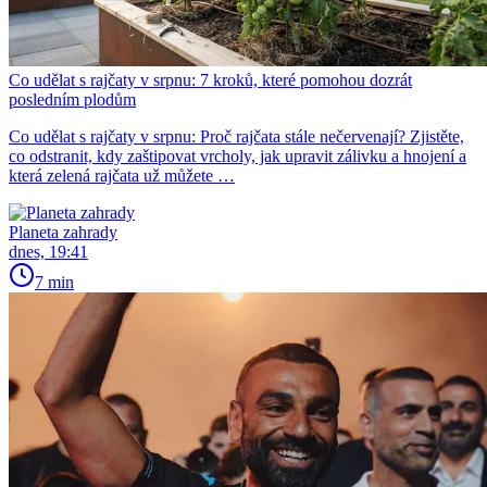
Co udělat s rajčaty v srpnu: 7 kroků, které pomohou dozrát
posledním plodům
Co udělat s rajčaty v srpnu: Proč rajčata stále nečervenají? Zjistěte,
co odstranit, kdy zaštipovat vrcholy, jak upravit zálivku a hnojení a
která zelená rajčata už můžete …
Planeta zahrady
dnes, 19:41
7 min