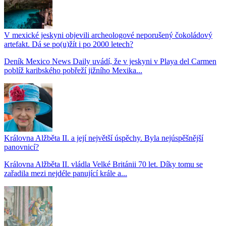
V mexické jeskyni objevili archeologové neporušený čokoládový
artefakt. Dá se po(u)žít i po 2000 letech?
Deník Mexico News Daily uvádí, že v jeskyni v Playa del Carmen
poblíž karibského pobřeží jižního Mexika...
Královna Alžběta II. a její největší úspěchy. Byla nejúspěšnější
panovnicí?
Královna Alžběta II. vládla Velké Británii 70 let. Díky tomu se
zařadila mezi nejdéle panující krále a...