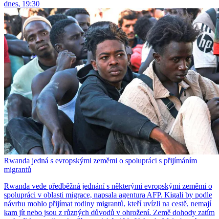
dnes, 19:30
Rwanda jedná s evropskými zeměmi o spolupráci s přijímáním
migrantů
Rwanda vede předběžná jednání s některými evropskými zeměmi o
spolupráci v oblasti migrace, napsala agentura AFP. Kigali by podle
návrhu mohlo přijímat rodiny migrantů, kteří uvízli na cestě, nemají
kam jít nebo jsou z různých důvodů v ohrožení. Země dohody zatím