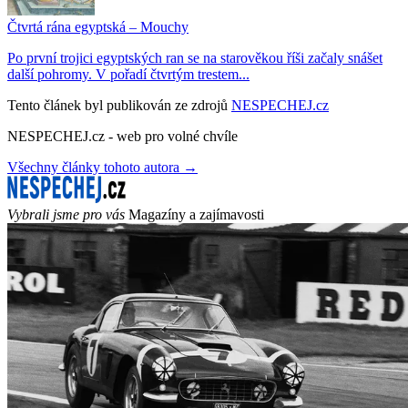
Čtvrtá rána egyptská – Mouchy
Po první trojici egyptských ran se na starověkou říši začaly snášet
další pohromy. V pořadí čtvrtým trestem...
Tento článek byl publikován ze zdrojů
NESPECHEJ.cz
NESPECHEJ.cz - web pro volné chvíle
Všechny články tohoto autora →
Vybrali jsme pro vás
Magazíny a zajímavosti