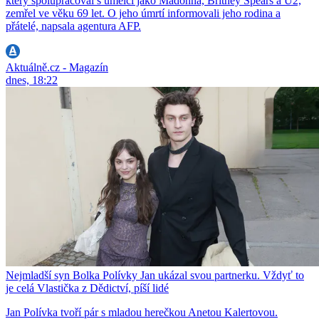
který spolupracoval s umělci jako Madonna, Britney Spears a U2,
zemřel ve věku 69 let. O jeho úmrtí informovali jeho rodina a
přátelé, napsala agentura AFP.
Aktuálně.cz - Magazín
dnes, 18:22
Nejmladší syn Bolka Polívky Jan ukázal svou partnerku. Vždyť to
je celá Vlastička z Dědictví, píší lidé
Jan Polívka tvoří pár s mladou herečkou Anetou Kalertovou.