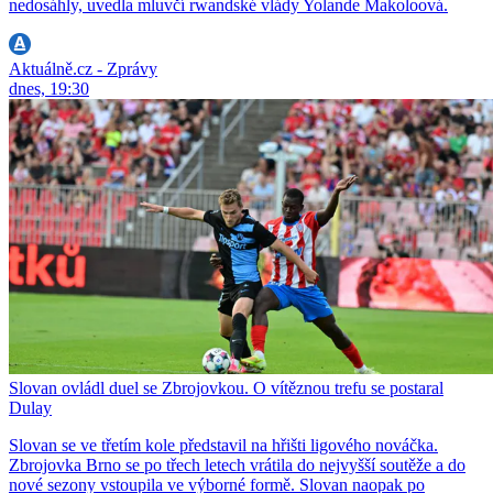
nedosáhly, uvedla mluvčí rwandské vlády Yolande Makoloová.
Aktuálně.cz - Zprávy
dnes, 19:30
Slovan ovládl duel se Zbrojovkou. O vítěznou trefu se postaral
Dulay
Slovan se ve třetím kole představil na hřišti ligového nováčka.
Zbrojovka Brno se po třech letech vrátila do nejvyšší soutěže a do
nové sezony vstoupila ve výborné formě. Slovan naopak po