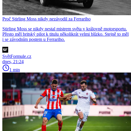
Proč Stirling Moss nikdy nezávodil za Ferrariho
Stirling Moss se nikdy nestal mistrem světa v královně motorsportu.
Přesto měl britský pilot k titulu několikrát velmi blízko. Stejně to měl
i se závodním postem u Ferrariho.
SvětFormule.cz
dnes, 21:24
1 min