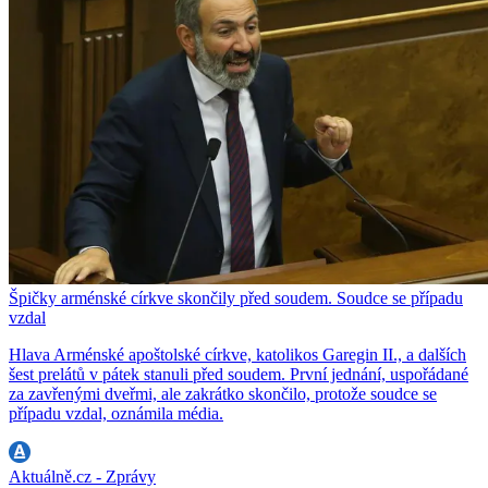
Špičky arménské církve skončily před soudem. Soudce se případu
vzdal
Hlava Arménské apoštolské církve, katolikos Garegin II., a dalších
šest prelátů v pátek stanuli před soudem. První jednání, uspořádané
za zavřenými dveřmi, ale zakrátko skončilo, protože soudce se
případu vzdal, oznámila média.
Aktuálně.cz - Zprávy