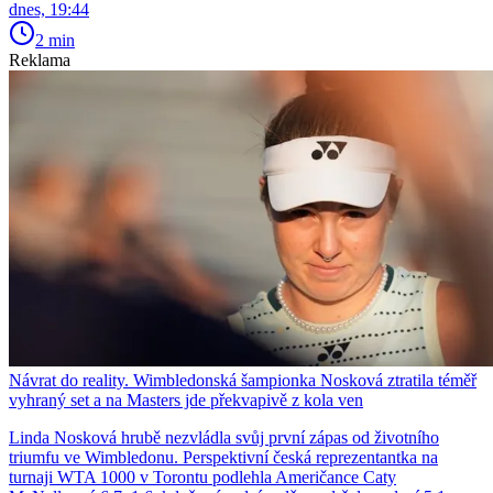
dnes, 19:44
2 min
Reklama
Návrat do reality. Wimbledonská šampionka Nosková ztratila téměř
vyhraný set a na Masters jde překvapivě z kola ven
Linda Nosková hrubě nezvládla svůj první zápas od životního
triumfu ve Wimbledonu. Perspektivní česká reprezentantka na
turnaji WTA 1000 v Torontu podlehla Američance Caty