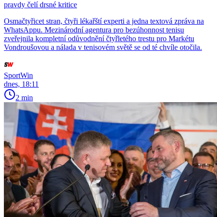
pravdy čelí drsné kritice
Osmačtyřicet stran, čtyři lékařští experti a jedna textová zpráva na
WhatsAppu. Mezinárodní agentura pro bezúhonnost tenisu
zveřejnila kompletní odůvodnění čtyřletého trestu pro Markétu
Vondroušovou a nálada v tenisovém světě se od té chvíle otočila.
SportWin
dnes, 18:11
2 min