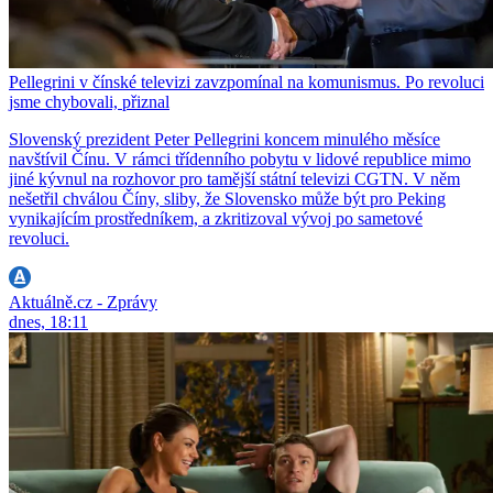
Pellegrini v čínské televizi zavzpomínal na komunismus. Po revoluci
jsme chybovali, přiznal
Slovenský prezident Peter Pellegrini koncem minulého měsíce
navštívil Čínu. V rámci třídenního pobytu v lidové republice mimo
jiné kývnul na rozhovor pro tamější státní televizi CGTN. V něm
nešetřil chválou Číny, sliby, že Slovensko může být pro Peking
vynikajícím prostředníkem, a zkritizoval vývoj po sametové
revoluci.
Aktuálně.cz - Zprávy
dnes, 18:11