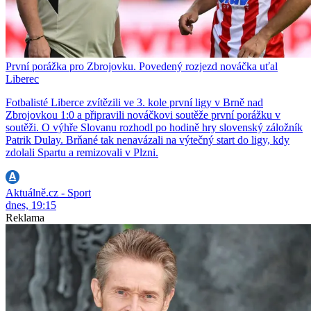
První porážka pro Zbrojovku. Povedený rozjezd nováčka uťal
Liberec
Fotbalisté Liberce zvítězili ve 3. kole první ligy v Brně nad
Zbrojovkou 1:0 a připravili nováčkovi soutěže první porážku v
soutěži. O výhře Slovanu rozhodl po hodině hry slovenský záložník
Patrik Dulay. Brňané tak nenavázali na výtečný start do ligy, kdy
zdolali Spartu a remizovali v Plzni.
Aktuálně.cz - Sport
dnes, 19:15
Reklama