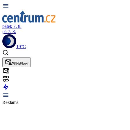
pátek 7. 8.
pá 7. 8.
19°C
Přihlášení
Reklama