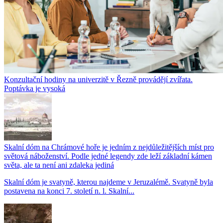
Konzultační hodiny na univerzitě v Řezně provádějí zvířata.
Poptávka je vysoká
Skalní dóm na Chrámové hoře je jedním z nejdůležitějších míst pro
světová náboženství. Podle jedné legendy zde leží základní kámen
světa, ale ta není ani zdaleka jediná
Skalní dóm je svatyně, kterou najdeme v Jeruzalémě. Svatyně byla
postavena na konci 7. století n. l. Skalní...