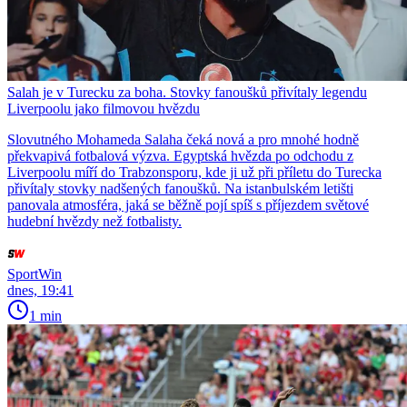
Salah je v Turecku za boha. Stovky fanoušků přivítaly legendu
Liverpoolu jako filmovou hvězdu
Slovutného Mohameda Salaha čeká nová a pro mnohé hodně
překvapivá fotbalová výzva. Egyptská hvězda po odchodu z
Liverpoolu míří do Trabzonsporu, kde ji už při příletu do Turecka
přivítaly stovky nadšených fanoušků. Na istanbulském letišti
panovala atmosféra, jaká se běžně pojí spíš s příjezdem světové
hudební hvězdy než fotbalisty.
SportWin
dnes, 19:41
1 min