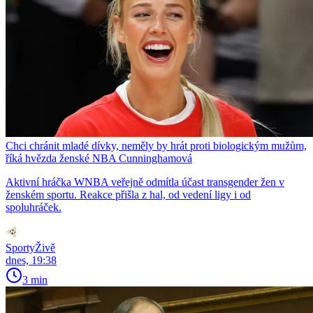
Chci chránit mladé dívky, neměly by hrát proti biologickým mužům,
říká hvězda ženské NBA Cunninghamová
Aktivní hráčka WNBA veřejně odmítla účast transgender žen v
ženském sportu. Reakce přišla z hal, od vedení ligy i od
spoluhráček.
SportyŽivě
dnes, 19:38
3 min