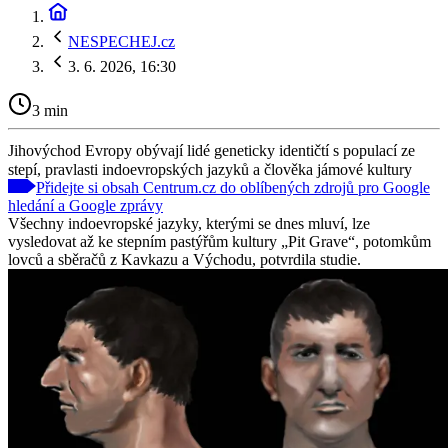
NESPECHEJ.cz
3. 6. 2026, 16:30
3 min
Jihovýchod Evropy obývají lidé geneticky identičtí s populací ze
stepí, pravlasti indoevropských jazyků a člověka jámové kultury
Přidejte si obsah Centrum.cz do oblíbených zdrojů pro Google
hledání a Google zprávy
Všechny indoevropské jazyky, kterými se dnes mluví, lze
vysledovat až ke stepním pastýřům kultury „Pit Grave“, potomkům
lovců a sběračů z Kavkazu a Východu, potvrdila studie.