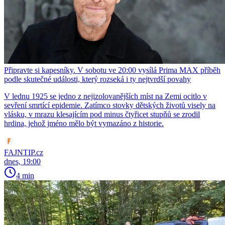
Připravte si kapesníky. V sobotu ve 20:00 vysílá Prima MAX příběh
podle skutečné události, který rozseká i ty nejtvrdší povahy
V lednu 1925 se jedno z nejizolovanějších míst na Zemi ocitlo v
sevření smrtící epidemie. Zatímco stovky dětských životů visely na
vlásku, v mrazu klesajícím pod minus čtyřicet stupňů se zrodil
hrdina, jehož jméno mělo být vymazáno z historie.
FAJNTIP.cz
dnes, 19:00
4 min