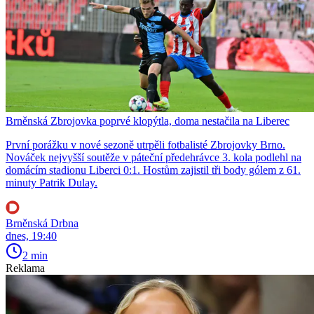
Brněnská Zbrojovka poprvé klopýtla, doma nestačila na Liberec
První porážku v nové sezoně utrpěli fotbalisté Zbrojovky Brno.
Nováček nejvyšší soutěže v páteční předehrávce 3. kola podlehl na
domácím stadionu Liberci 0:1. Hostům zajistil tři body gólem z 61.
minuty Patrik Dulay.
Brněnská Drbna
dnes, 19:40
2 min
Reklama