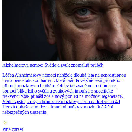
Alzheimerova nemoc: Světlo a zvuk zpomalují průběh
Léčba Alzheimerovy nemoci narážela dlouhá léta na neprostupnou
hematoencefalickou bariéru, která bránila většině léků proniknout
přímo k mozkovým buňkám. Objev takzvané neurostimulace
pomocí blikajícího světla a zvukových impulsů o specifické
frekvenci však přináší zcela nový pohled na možnost regenerace.
Vědci zjistili, že synchronizace mozkových vln na frekvenci 40
Hertzů dokáže stimulovat imunitní buňky v mozku k čištění
nebezpečných usazenin.
Plné zdraví