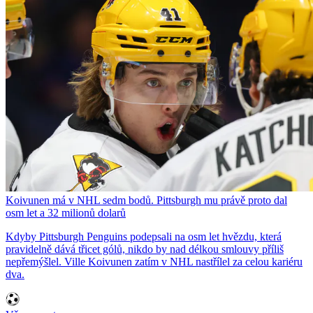
Koivunen má v NHL sedm bodů. Pittsburgh mu právě proto dal
osm let a 32 milionů dolarů
Kdyby Pittsburgh Penguins podepsali na osm let hvězdu, která
pravidelně dává třicet gólů, nikdo by nad délkou smlouvy příliš
nepřemýšlel. Ville Koivunen zatím v NHL nastřílel za celou kariéru
dva.