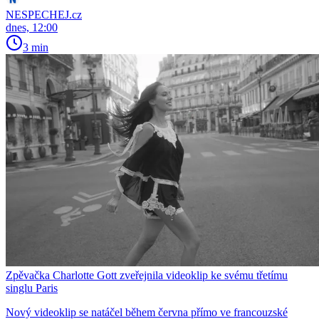
NESPECHEJ.cz
dnes, 12:00
3 min
Zpěvačka Charlotte Gott zveřejnila videoklip ke svému třetímu
singlu Paris
Nový videoklip se natáčel během června přímo ve francouzské