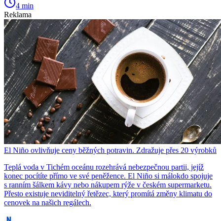
4 min
Reklama
El Niño ovlivňuje ceny běžných potravin. Zdražuje přes 20 výrobků
Teplá voda v Tichém oceánu rozehrává nebezpečnou partii, jejíž
konec pocítíte přímo ve své peněžence. El Niño si málokdo spojuje
s ranním šálkem kávy nebo nákupem rýže v českém supermarketu.
Přesto existuje neviditelný řetězec, který promítá změny klimatu do
cenovek na našich regálech.