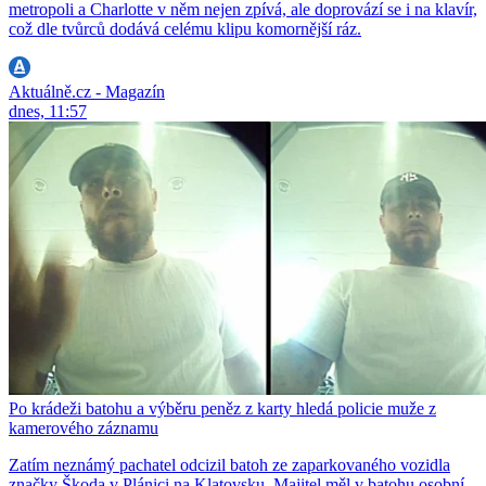
metropoli a Charlotte v něm nejen zpívá, ale doprovází se i na klavír,
což dle tvůrců dodává celému klipu komornější ráz.
Aktuálně.cz - Magazín
dnes, 11:57
Po krádeži batohu a výběru peněz z karty hledá policie muže z
kamerového záznamu
Zatím neznámý pachatel odcizil batoh ze zaparkovaného vozidla
značky Škoda v Plánici na Klatovsku. Majitel měl v batohu osobní