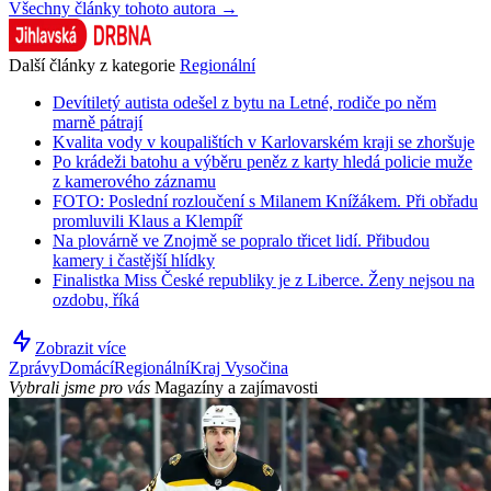
Všechny články tohoto autora →
Další články z kategorie
Regionální
Devítiletý autista odešel z bytu na Letné, rodiče po něm
marně pátrají
Kvalita vody v koupalištích v Karlovarském kraji se zhoršuje
Po krádeži batohu a výběru peněz z karty hledá policie muže
z kamerového záznamu
FOTO: Poslední rozloučení s Milanem Knížákem. Při obřadu
promluvili Klaus a Klempíř
Na plovárně ve Znojmě se popralo třicet lidí. Přibudou
kamery i častější hlídky
Finalistka Miss České republiky je z Liberce. Ženy nejsou na
ozdobu, říká
Zobrazit více
Zprávy
Domácí
Regionální
Kraj Vysočina
Vybrali jsme pro vás
Magazíny a zajímavosti