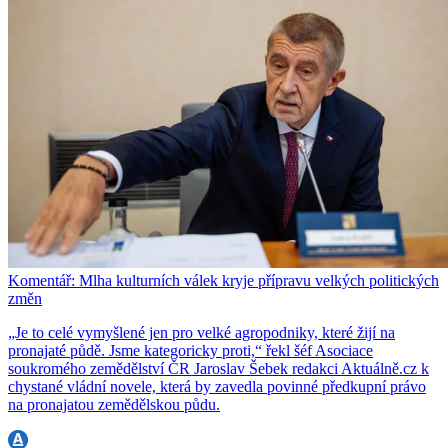
Komentář: Mlha kulturních válek kryje přípravu velkých politických
změn
„Je to celé vymyšlené jen pro velké agropodniky, které žijí na
pronajaté půdě. Jsme kategoricky proti,“ řekl šéf Asociace
soukromého zemědělství ČR Jaroslav Šebek redakci Aktuálně.cz k
chystané vládní novele, která by zavedla povinné předkupní právo
na pronajatou zemědělskou půdu.