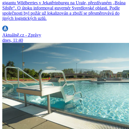
gigantu Wildberries v Jekatěrinburgu na Urale, přezdívaném „Brána
Sibiře“. O útoku informoval guvernér Sverdlovské oblasti. Podle
společnosti byl požár už lokalizován a zboží se přesměrovává do
jiných logistických uzlů.
Aktuálně.cz - Zprávy
dnes, 11:40