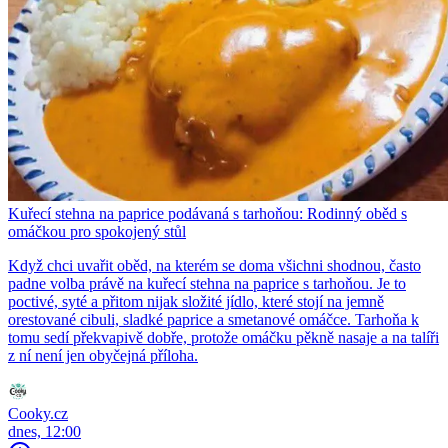
Kuřecí stehna na paprice podávaná s tarhoňou: Rodinný oběd s
omáčkou pro spokojený stůl
Když chci uvařit oběd, na kterém se doma všichni shodnou, často
padne volba právě na kuřecí stehna na paprice s tarhoňou. Je to
poctivé, syté a přitom nijak složité jídlo, které stojí na jemně
orestované cibuli, sladké paprice a smetanové omáčce. Tarhoňa k
tomu sedí překvapivě dobře, protože omáčku pěkně nasaje a na talíři
z ní není jen obyčejná příloha.
Cooky.cz
dnes, 12:00