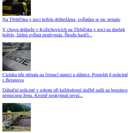
Na Třebíčsku v noci hořela drůbežárna, zvířatům se nic nestalo
V chovu drůbeže v Kožichovicích na Třebíčsku v noci na dnešek
hořelo, žádná zvířata neuhynula. Škodu hasiči...
Cizinka tiše sténala na čerpací stanici u dálnice. Pomohli jí policisté
z Beranova
Dálniční policisté v sobotu při každodenní službě našli na benzince
nemocnou ženu. Kromě poskytnutí první...