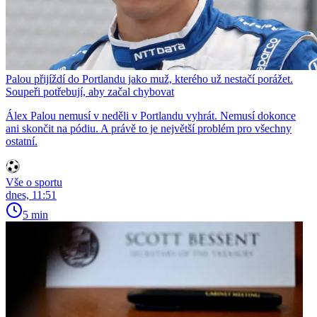
Palou přijíždí do Portlandu jako muž, kterého už nestačí porážet.
Soupeři potřebují, aby začal chybovat
Álex Palou nemusí v neděli v Portlandu vyhrát. Nemusí dokonce
ani skončit na pódiu. A právě to je největší problém pro všechny
ostatní.
Vše o sportu
dnes, 11:51
5 min