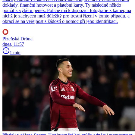
doklady, finanční hotovost a platební karty. Ty následně někdo
použil k výběru peněz. Policie má k dispozici fotografie z kamer, na
nichž je zachycen muž důležitý pro trestní řízení v tomto případu, a
obrací se na veřejnost s žádostí o pomoc při jeho identifikaci.
Plzeňská Drbna
dnes, 11:57
1 min