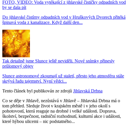
FOTO, VIDEO: Voda vytékající z jihlavské čističky odpadních vod
by se dala pít
Do jihlavské čistírny odpadních vod v Hruškových Dvorech přitéká
špinavá voda z kanalizace. Když další den...
Tak detailně jsme Slunce ještě neviděli. Nové snímky přinesly
průlomový objev
Slunce astronomové zkoumají už staletí, přesto jeho atmosféra stále
skrývá řadu tajemství. Nyní vědci...
Tento článek byl publikován ze zdrojů
Jihlavská Drbna
Co se děje v Jihlavě, nezůstává v Jihlavě – Jihlavská Drbna má o
tom přehled. Sleduje život v krajském městě i v jeho okolí s
pohotovostí, která reaguje na drobné i velké události. Doprava,
školství, bezpečnost, radniční rozhodnutí, kulturní akce i události,
které hýbou ulicemi – nic podstatného...