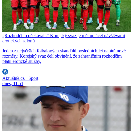
„Rozhodčí to očekávali.“ Korejský svaz je měl uplácet návštěvami
erotických salonů
Jeden z největších fotbalových skandálů posledních let nabírá nové
rozměry. Korejský svaz čelí obvinění, že zahraničním rozhodčím
platil erotické služby.
Aktuálně.cz - Sport
dnes, 11:51