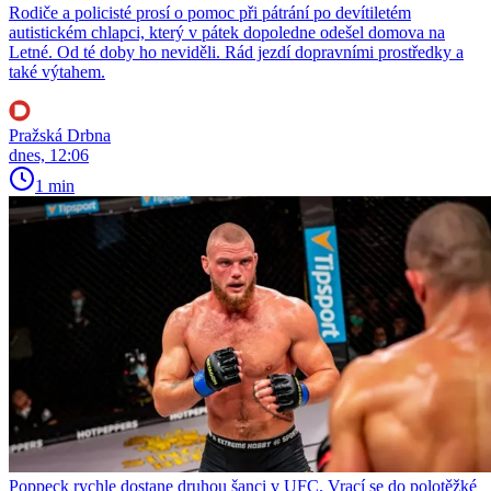
Rodiče a policisté prosí o pomoc při pátrání po devítiletém
autistickém chlapci, který v pátek dopoledne odešel domova na
Letné. Od té doby ho neviděli. Rád jezdí dopravními prostředky a
také výtahem.
Pražská Drbna
dnes, 12:06
1 min
Poppeck rychle dostane druhou šanci v UFC. Vrací se do polotěžké