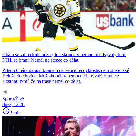
Chára srazil na kole běžce, ten skončil v nemocnici. Bývalý hráč
NHL se brání: Neměl na stezce co dělat
Zdeno Chára narazil koncem července na cyklostezce u slovenské
Beluše do chodce. Muž skončil v nemocnici, bývalý obránce
Bostonu tvrdí, že na trase neměl co dělat.
SportyŽivě
dnes, 12:28
3 min