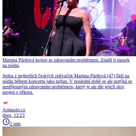
Martina Pártlová bojuje se zdravotním problémem. Zradil ji mozek
na pódiu
Jedna z nejlepších českých zpěvaček Martina Pártlová (47) řádí na
pódiu během koncertu jako tajfun. V poslední době se ale potýká se
nepříjemným zdravotním problémem, který je ale dle jejích slov
spojen s věkem.
Aplausin.cz
dnes, 12:23
2 min