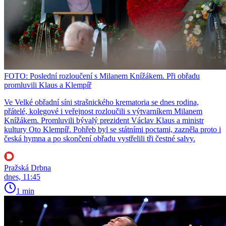
FOTO: Poslední rozloučení s Milanem Knížákem. Při obřadu
promluvili Klaus a Klempíř
Ve Velké obřadní síni strašnického krematoria se dnes rodina,
přátelé, kolegové i veřejnost rozloučili s výtvarníkem Milanem
Knížákem. Promluvili bývalý prezident Václav Klaus a ministr
kultury Oto Klempíř. Pohřeb byl se státními poctami, zazněla proto i
česká hymna a po skončení obřadu vystřelili tři čestné salvy.
Pražská Drbna
dnes, 11:45
1 min