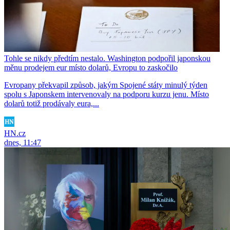
Tohle se nikdy předtím nestalo. Washington podpořil japonskou
měnu prodejem eur místo dolarů, Evropu to zaskočilo
Evropany překvapil způsob, jakým Spojené státy minulý týden
spolu s Japonskem intervenovaly na podporu kurzu jenu. Místo
dolarů totiž prodávaly eura,...
HN.cz
dnes, 11:47