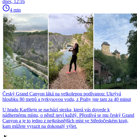
dnes, 12:16
4 min
Český Grand Canyon láká na velkolepou podívanou: Ukrývá
hloubku 80 metrů a tyrkysovou vodu, z Prahy jste tam za 40 minut
U hradu Karlštejn se nachází stezka, která vás dovede k
nádhernému místu, o němž neví každý. Přezdívá se mu český Grand
Canyon a je to jedno z nejkrásnějších míst ve Středočeském kraji,
kam můžete vyrazit na dokonalý výlet.