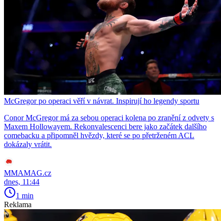
McGregor po operaci věří v návrat. Inspirují ho legendy sportu
Conor McGregor má za sebou operaci kolena po zranění z odvety s
Maxem Hollowayem. Rekonvalescenci bere jako začátek dalšího
comebacku a připomněl hvězdy, které se po přetrženém ACL
dokázaly vrátit.
MMAMAG.cz
dnes, 11:44
1 min
Reklama