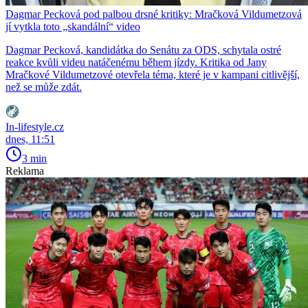
Dagmar Pecková pod palbou drsné kritiky: Mračková Vildumetzová
jí vytkla toto „skandální“ video
Dagmar Pecková, kandidátka do Senátu za ODS, schytala ostré
reakce kvůli videu natáčenému během jízdy. Kritika od Jany
Mračkové Vildumetzové otevřela téma, které je v kampani citlivější,
než se může zdát.
In-lifestyle.cz
dnes, 11:51
3 min
Reklama