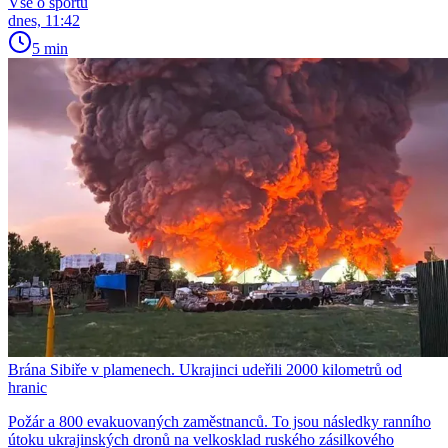
Vše o sportu
dnes, 11:42
5 min
Brána Sibiře v plamenech. Ukrajinci udeřili 2000 kilometrů od
hranic
Požár a 800 evakuovaných zaměstnanců. To jsou následky ranního
útoku ukrajinských dronů na velkosklad ruského zásilkového