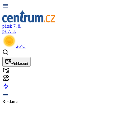
pátek 7. 8.
pá 7. 8.
26°C
Přihlášení
Reklama