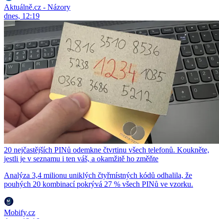
Aktuálně.cz - Názory
dnes, 12:19
20 nejčastějších PINů odemkne čtvrtinu všech telefonů. Koukněte,
jestli je v seznamu i ten váš, a okamžitě ho změňte
Analýza 3,4 milionu uniklých čtyřmístných kódů odhalila, že
pouhých 20 kombinací pokrývá 27 % všech PINů ve vzorku.
Mobify.cz