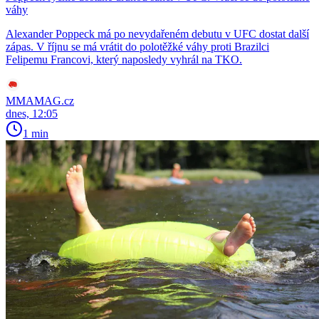
váhy
Alexander Poppeck má po nevydařeném debutu v UFC dostat další
zápas. V říjnu se má vrátit do polotěžké váhy proti Brazilci
Felipemu Francovi, který naposledy vyhrál na TKO.
MMAMAG.cz
dnes, 12:05
1 min