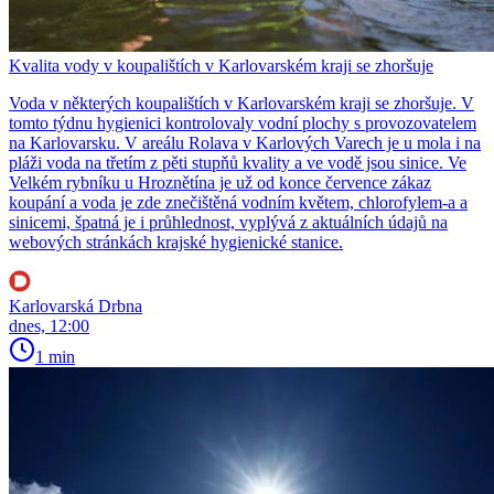
Kvalita vody v koupalištích v Karlovarském kraji se zhoršuje
Voda v některých koupalištích v Karlovarském kraji se zhoršuje. V
tomto týdnu hygienici kontrolovaly vodní plochy s provozovatelem
na Karlovarsku. V areálu Rolava v Karlových Varech je u mola i na
pláži voda na třetím z pěti stupňů kvality a ve vodě jsou sinice. Ve
Velkém rybníku u Hroznětína je už od konce července zákaz
koupání a voda je zde znečištěná vodním květem, chlorofylem-a a
sinicemi, špatná je i průhlednost, vyplývá z aktuálních údajů na
webových stránkách krajské hygienické stanice.
Karlovarská Drbna
dnes, 12:00
1 min