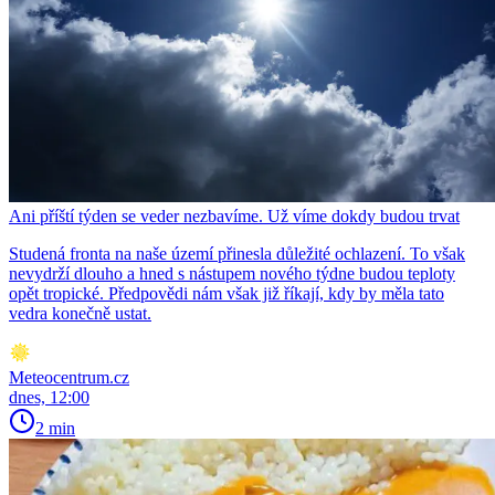
Ani příští týden se veder nezbavíme. Už víme dokdy budou trvat
Studená fronta na naše území přinesla důležité ochlazení. To však
nevydrží dlouho a hned s nástupem nového týdne budou teploty
opět tropické. Předpovědi nám však již říkají, kdy by měla tato
vedra konečně ustat.
Meteocentrum.cz
dnes, 12:00
2 min