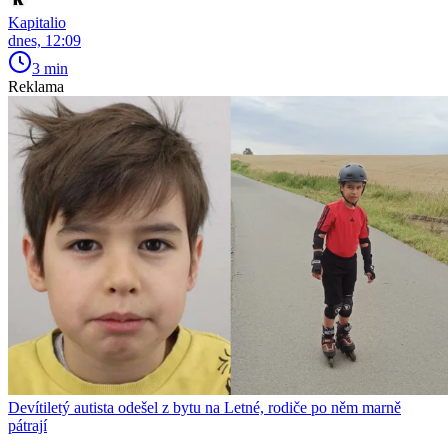
Kapitalio
dnes, 12:09
3 min
Reklama
Devítiletý autista odešel z bytu na Letné, rodiče po něm marně
pátrají