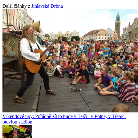
Další články z
Jihlavská Drbna
Víkendové tipy: Pořádně žít to bude v Telči i v Polné, v Třebíči
otevřou stadion