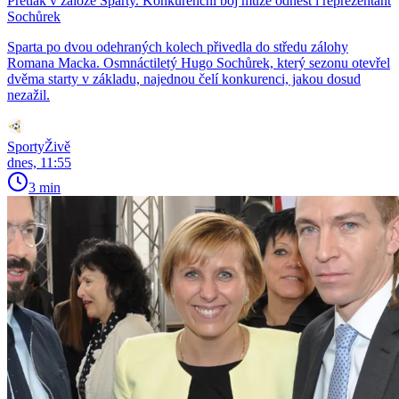
Přetlak v záloze Sparty. Konkurenční boj může odnést i reprezentant
Sochůrek
Sparta po dvou odehraných kolech přivedla do středu zálohy
Romana Macka. Osmnáctiletý Hugo Sochůrek, který sezonu otevřel
dvěma starty v základu, najednou čelí konkurenci, jakou dosud
nezažil.
SportyŽivě
dnes, 11:55
3 min