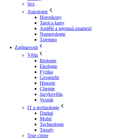
Sex
Astrologie
Horoskopy
Tarot a karty
Andělé a tajemná znamení
Numerologie
Tajemno
Zajímavosti
Věda
Biologie
Ekologie
Fyzika
Geografie
Historie
Chemie
Jazykověda
Vesmír
IT a technologie
Digital
Mobil
Technologie
Trendy
True crime