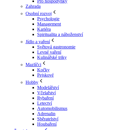
Pro hospodyňky
Zahrada
Osobní rozvoj
Psychologie
Management
Kariéra
Spiritualita a náboženství
Jídlo a vaření
Světová gastronomie
Levné vaření
Kulinářské triky
Mazlíčci
Kočky
Pejskové
Hobby
Modelářství
Včelařství
Rybaření
Letectví
Automobilismus
Adrenalin
Sběratelství
Houbaření