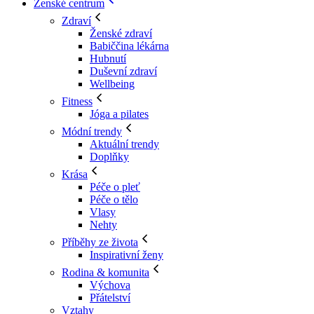
Ženské centrum
Zdraví
Ženské zdraví
Babiččina lékárna
Hubnutí
Duševní zdraví
Wellbeing
Fitness
Jóga a pilates
Módní trendy
Aktuální trendy
Doplňky
Krása
Péče o pleť
Péče o tělo
Vlasy
Nehty
Příběhy ze života
Inspirativní ženy
Rodina & komunita
Výchova
Přátelství
Vztahy