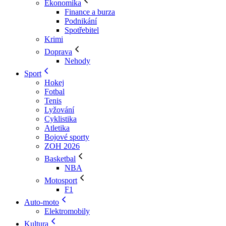
Ekonomika
Finance a burza
Podnikání
Spotřebitel
Krimi
Doprava
Nehody
Sport
Hokej
Fotbal
Tenis
Lyžování
Cyklistika
Atletika
Bojové sporty
ZOH 2026
Basketbal
NBA
Motosport
F1
Auto-moto
Elektromobily
Kultura