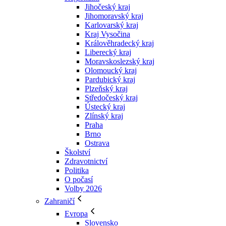
Jihočeský kraj
Jihomoravský kraj
Karlovarský kraj
Kraj Vysočina
Králověhradecký kraj
Liberecký kraj
Moravskoslezský kraj
Olomoucký kraj
Pardubický kraj
Plzeňský kraj
Středočeský kraj
Ústecký kraj
Zlínský kraj
Praha
Brno
Ostrava
Školství
Zdravotnictví
Politika
O počasí
Volby 2026
Zahraničí
Evropa
Slovensko