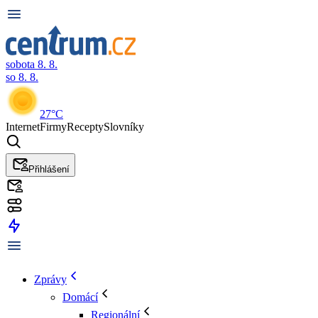
sobota 8. 8.
so 8. 8.
27°C
Internet
Firmy
Recepty
Slovníky
Přihlášení
Zprávy
Domácí
Regionální