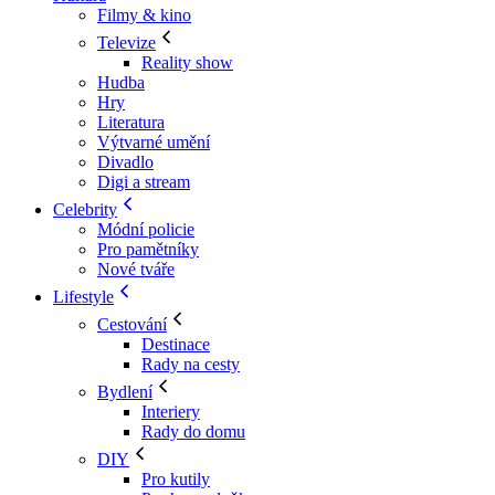
Filmy & kino
Televize
Reality show
Hudba
Hry
Literatura
Výtvarné umění
Divadlo
Digi a stream
Celebrity
Módní policie
Pro pamětníky
Nové tváře
Lifestyle
Cestování
Destinace
Rady na cesty
Bydlení
Interiery
Rady do domu
DIY
Pro kutily