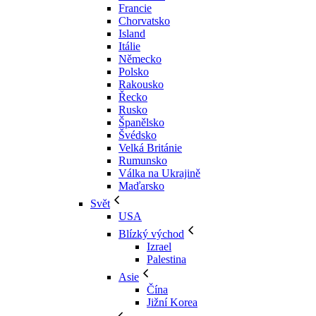
Francie
Chorvatsko
Island
Itálie
Německo
Polsko
Rakousko
Řecko
Rusko
Španělsko
Švédsko
Velká Británie
Rumunsko
Válka na Ukrajině
Maďarsko
Svět
USA
Blízký východ
Izrael
Palestina
Asie
Čína
Jižní Korea