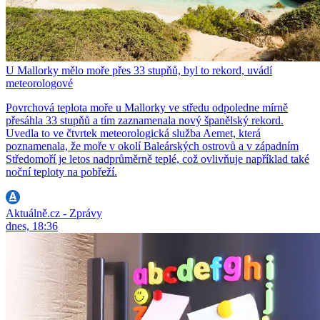
U Mallorky mělo moře přes 33 stupňů, byl to rekord, uvádí
meteorologové
Povrchová teplota moře u Mallorky ve středu odpoledne mírně
přesáhla 33 stupňů a tím zaznamenala nový španělský rekord.
Uvedla to ve čtvrtek meteorologická služba Aemet, která
poznamenala, že moře v okolí Baleárských ostrovů a v západním
Středomoří je letos nadprůměrně teplé, což ovlivňuje například také
noční teploty na pobřeží.
Aktuálně.cz - Zprávy
dnes, 18:36