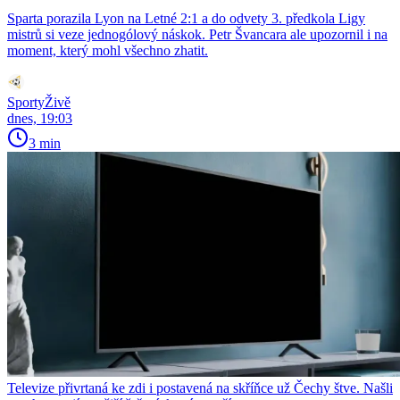
Sparta porazila Lyon na Letné 2:1 a do odvety 3. předkola Ligy
mistrů si veze jednogólový náskok. Petr Švancara ale upozornil i na
moment, který mohl všechno zhatit.
SportyŽivě
dnes, 19:03
3 min
Televize přivrtaná ke zdi i postavená na skříňce už Čechy štve. Našli