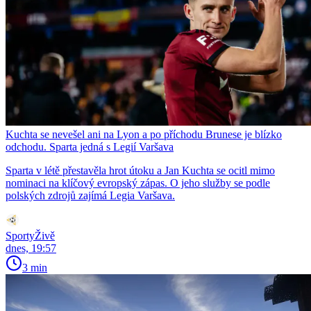
Kuchta se nevešel ani na Lyon a po příchodu Brunese je blízko
odchodu. Sparta jedná s Legií Varšava
Sparta v létě přestavěla hrot útoku a Jan Kuchta se ocitl mimo
nominaci na klíčový evropský zápas. O jeho služby se podle
polských zdrojů zajímá Legia Varšava.
SportyŽivě
dnes, 19:57
3 min