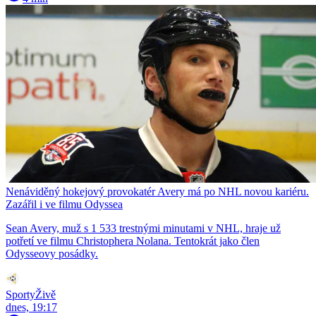
Nenáviděný hokejový provokatér Avery má po NHL novou kariéru.
Zazářil i ve filmu Odyssea
Sean Avery, muž s 1 533 trestnými minutami v NHL, hraje už
potřetí ve filmu Christophera Nolana. Tentokrát jako člen
Odysseovy posádky.
SportyŽivě
dnes, 19:17