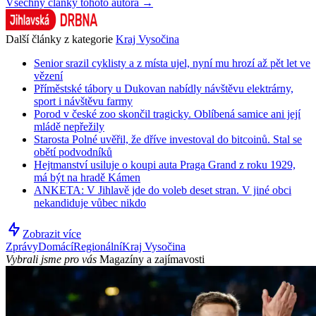
Všechny články tohoto autora →
Další články z kategorie
Kraj Vysočina
Senior srazil cyklisty a z místa ujel, nyní mu hrozí až pět let ve
vězení
Příměstské tábory u Dukovan nabídly návštěvu elektrárny,
sport i návštěvu farmy
Porod v české zoo skončil tragicky. Oblíbená samice ani její
mládě nepřežily
Starosta Polné uvěřil, že dříve investoval do bitcoinů. Stal se
obětí podvodníků
Hejtmanství usiluje o koupi auta Praga Grand z roku 1929,
má být na hradě Kámen
ANKETA: V Jihlavě jde do voleb deset stran. V jiné obci
nekandiduje vůbec nikdo
Zobrazit více
Zprávy
Domácí
Regionální
Kraj Vysočina
Vybrali jsme pro vás
Magazíny a zajímavosti