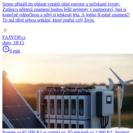
Srpen přináší do oblasti vztahů silné energie a nečekané zvraty.
Zatímco některá znamení budou řešit nejistoty v partnerství, jiná si
konečně odpočinou a užijí si lehkosti léta. A jedno šťastné znamení?
To má před sebou setkání, které změní celý život.
FAJNTIP.cz
dnes, 18:15
6 min
Baterie za 85 000 Kč si vytiskl na 3D tiskárně za 2 000 Kč. Student