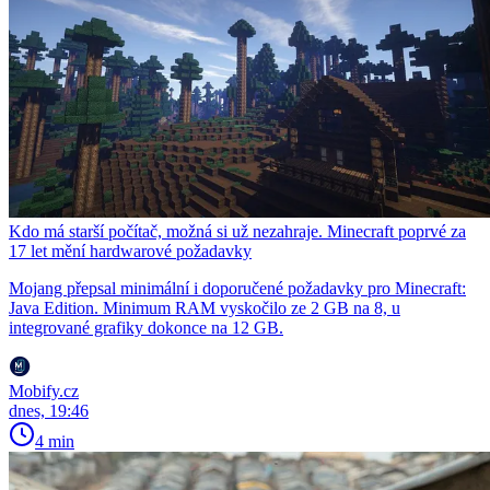
Kdo má starší počítač, možná si už nezahraje. Minecraft poprvé za
17 let mění hardwarové požadavky
Mojang přepsal minimální i doporučené požadavky pro Minecraft:
Java Edition. Minimum RAM vyskočilo ze 2 GB na 8, u
integrované grafiky dokonce na 12 GB.
Mobify.cz
dnes, 19:46
4 min