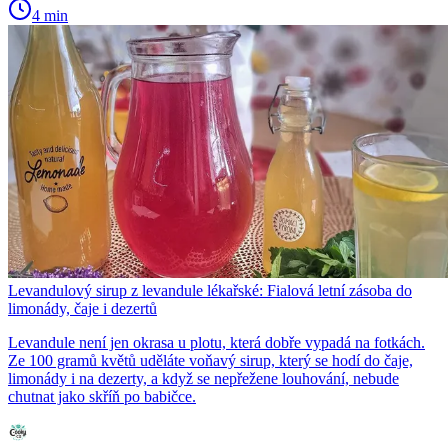
4 min
Levandulový sirup z levandule lékařské: Fialová letní zásoba do
limonády, čaje i dezertů
Levandule není jen okrasa u plotu, která dobře vypadá na fotkách.
Ze 100 gramů květů uděláte voňavý sirup, který se hodí do čaje,
limonády i na dezerty, a když se nepřežene louhování, nebude
chutnat jako skříň po babičce.