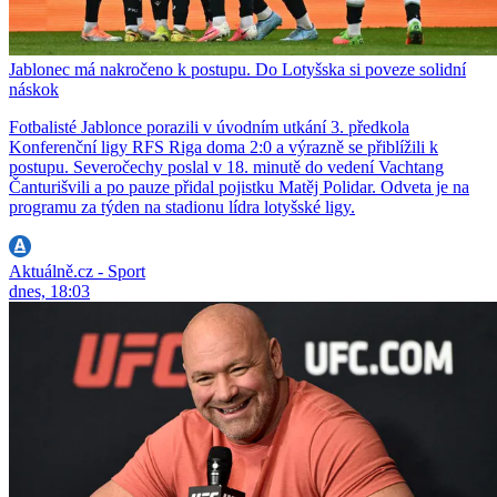
Jablonec má nakročeno k postupu. Do Lotyšska si poveze solidní
náskok
Fotbalisté Jablonce porazili v úvodním utkání 3. předkola
Konferenční ligy RFS Riga doma 2:0 a výrazně se přiblížili k
postupu. Severočechy poslal v 18. minutě do vedení Vachtang
Čanturišvili a po pauze přidal pojistku Matěj Polidar. Odveta je na
programu za týden na stadionu lídra lotyšské ligy.
Aktuálně.cz - Sport
dnes, 18:03