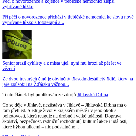
Péči o novorozence a kojence v třebíčské nemocnici zlepší
vyhřívané lůžko
Při péči o novorozence přichází v třebíčské nemocnici ke slovu nové
vyhřívané lůžko s fototerapií a...
Senior srazil cyklisty a z místa ujel, nyní mu hrozí až pět let ve
vězení
Ze dvou trestných činů je obviněný třiasedmdesátiletý řidič, který na
jaře způsobil na Žďársku vážnou...
Tento článek byl publikován ze zdrojů
Jihlavská Drbna
Co se děje v Jihlavě, nezůstává v Jihlavě – Jihlavská Drbna má o
tom přehled. Sleduje život v krajském městě i v jeho okolí s
pohotovostí, která reaguje na drobné i velké události. Doprava,
školství, bezpečnost, radniční rozhodnutí, kulturní akce i události,
které hýbou ulicemi – nic podstatného...