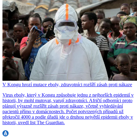
V Kongu hrozí mutace eboly, zdravotníci rozšíří zásah proti nákaze
Virus eboly, který v Kongu způsobuje jednu z nejhorších epidemií v
historii, by mohl mutovat, varují zdravotníci. Afričtí odborníci proto
plánují výrazně rozšířit zásah proti nákaze, včetně vyhledávání
pacientů přímo v domácnostech. Počet potvrzených případů už
překročil 4000 a podle úřadů jde o druhou největší epidemii eboly v
historii, uvedl list The Guardian.