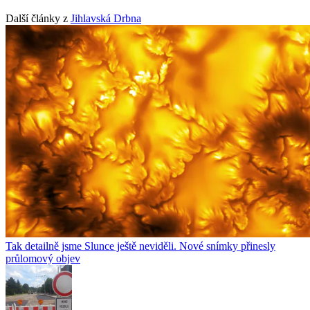
Další články z
Jihlavská Drbna
Tak detailně jsme Slunce ještě neviděli. Nové snímky přinesly
průlomový objev