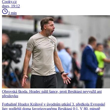
Cooky.cz
dnes, 19:12
3 min
Obrovská škoda. Hradec pálil šance, proti Besiktasi nevyužil ani
přesilovku
Fotbalisté Hradce Králové v úvodním utkání 3. předkola Evropské
ligy podlehli doma favorizovanému Besiktasi 0:1. V 80. minutě