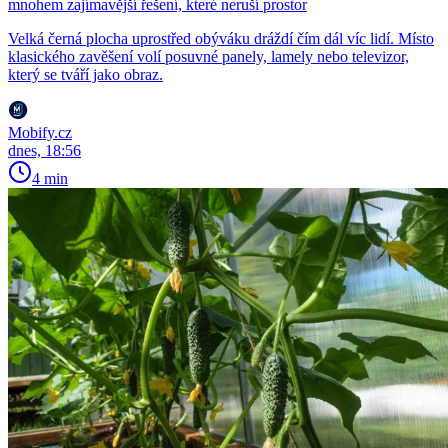
mnohem zajímavější řešení, které neruší prostor
Velká černá plocha uprostřed obýváku dráždí čím dál víc lidí. Místo
klasického zavěšení volí posuvné panely, lamely nebo televizor,
který se tváří jako obraz.
Mobify.cz
dnes, 18:56
4 min