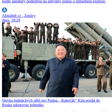
podle agentury podezření na úmyslný pokus o způsobení exploze.
Aktuálně.cz - Zprávy
dnes, 18:29
Stovka balistických střel pro Putina. „Rakeťák“ Kim posílá do
Ruska raketovou jednotku