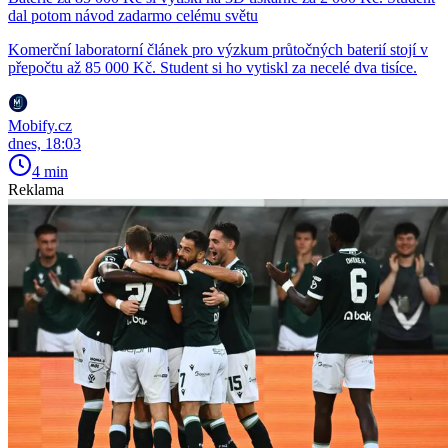
dal potom návod zadarmo celému světu
Komerční laboratorní článek pro výzkum průtočných baterií stojí v
přepočtu až 85 000 Kč. Student si ho vytiskl za necelé dva tisíce.
Mobify.cz
dnes, 18:03
4 min
Reklama