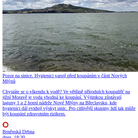
Pozor na sinice. Hygienici varují před koupáním v části Nových
Mlýnů
Chystáte se o víkendu k vodě? Ve většině přírodních koupališť na
jižní Moravě je voda vhodná ke koupání. Výjimkou zůstávají
laguny 1 a 2 horní nádrže Nové Mlýny na Břeclavsku, kde
hygienici dál evidují výskyt sinic. Pro citlivější skupiny lidí tak může
být koupání zdravotním rizikem.
Brněnská Drbna
dnes, 18:30