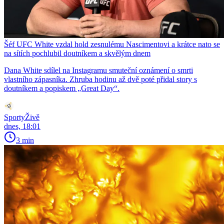
Šéf UFC White vzdal hold zesnulému Nascimentovi a krátce nato se
na sítích pochlubil doutníkem a skvělým dnem
Dana White sdílel na Instagramu smuteční oznámení o smrti
vlastního zápasníka. Zhruba hodinu až dvě poté přidal story s
doutníkem a popiskem „Great Day“.
SportyŽivě
dnes, 18:01
3 min