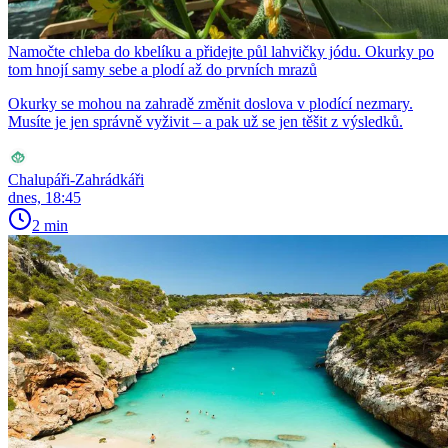
Namočte chleba do kbelíku a přidejte půl lahvičky jódu. Okurky po
tom hnojí samy sebe a plodí až do prvních mrazů
Okurky se mohou na zahradě změnit doslova v plodící nezmary.
Musíte je jen správně vyživit – a pak už se jen těšit z výsledků.
Chalupáři-Zahrádkáři
dnes, 18:45
2 min