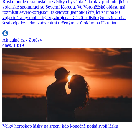
Rusko podle ukrajinské rozvědky chystá další krok v prohlubující se
vojenské spolupráci se Severní Koreou. Ve Voroněžské oblasti má
rozmístit severokorejskou raketovou jednotku čítající zhruba 90
vojáků. Ta by mohla být vyzbrojena až 120 balistickými střelami a
šesti odpalovacími zařízeními určenými k útokům na Ukrajinu.
Aktuálně.cz - Zprávy
dnes, 18:19
Velký horoskop lásky na srpen: kdo konečně potká svoji lásku