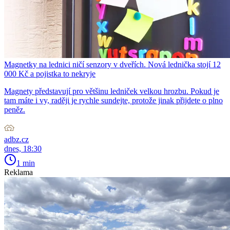
Magnetky na lednici ničí senzory v dveřích. Nová lednička stojí 12
000 Kč a pojistka to nekryje
Magnety představují pro většinu ledniček velkou hrozbu. Pokud je
tam máte i vy, raději je rychle sundejte, protože jinak přijdete o plno
peněz.
adbz.cz
dnes, 18:30
1 min
Reklama