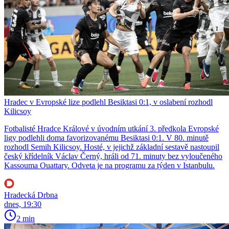
Hradec v Evropské lize podlehl Besiktasi 0:1, v oslabení rozhodl
Kilicsoy
Fotbalisté Hradce Králové v úvodním utkání 3. předkola Evropské
ligy podlehli doma favorizovanému Besiktasi 0:1. V 80. minutě
rozhodl Semih Kilicsoy. Hosté, v jejichž základní sestavě nastoupil
český křídelník Václav Černý, hráli od 71. minuty bez vyloučeného
Kassouma Ouattary. Odveta je na programu za týden v Istanbulu.
Hradecká Drbna
dnes, 19:30
2 min