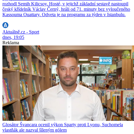
rozhodl Semih Kilicsoy. Hosté, v jejichž základní sestavě nastoupil
český křídelník Václav Černý, hráli od 71. minuty bez vyloučeného
Kassouma Ouattary. Odveta je na programu za týden v Istanbulu.
Aktuálně.cz - Sport
dnes, 19:05
Reklama
Glosátor Švancara ocenil výkon Sparty proti Lyonu, Suchomela
vlastňák ale nazval šíleným gólem