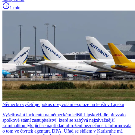
1 min
Německo vyšetřuje pokus o vyvolání exploze na letišti v Lipsku
Vyšetřování incidentu na německém letišti Lipsko/Halle převzalo
spolkové státní zastupitelství, které se zabývá nejzávažnější
kriminalitou týkající se například ohrožení bezpečnosti. Informovala
o tom ve čtvrtek agentura DPA. Úřad se sídlem v Karlsruhe má