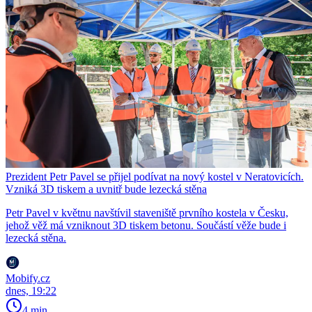
Prezident Petr Pavel se přijel podívat na nový kostel v Neratovicích.
Vzniká 3D tiskem a uvnitř bude lezecká stěna
Petr Pavel v květnu navštívil staveniště prvního kostela v Česku,
jehož věž má vzniknout 3D tiskem betonu. Součástí věže bude i
lezecká stěna.
Mobify.cz
dnes, 19:22
4 min