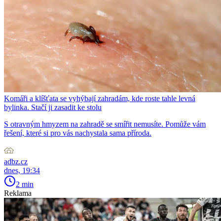
Komáři a klíšťata se vyhýbají zahradám, kde roste tahle levná
bylinka. Stačí ji zasadit ke stolu
S otravným hmyzem na zahradě se smířit nemusíte. Pomůže vám
řešení, které si pro vás nachystala sama příroda.
adbz.cz
dnes, 19:34
2 min
Reklama