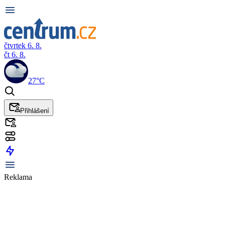
čtvrtek 6. 8.
čt 6. 8.
27°C
Přihlášení
Reklama