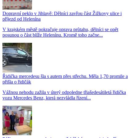
Dopravní peklo v Jihlavě: Dělníci zavřou část Žižkovy ulice i
příjezd od Helenína
V krajském městě pokračuje oprava průtahu, dělníci se opět
posunou o část blíže Helenínu. Kromě toho začne...
Řidička mercedesu šla s autem přes střechu. Měla 1,70 promile a
přišla o řidičák
Vážnou nehodu zažila v úterý odpoledne třiašedesátiletá řidička
vozu Mercedes Benz, která nezvládla řízení...