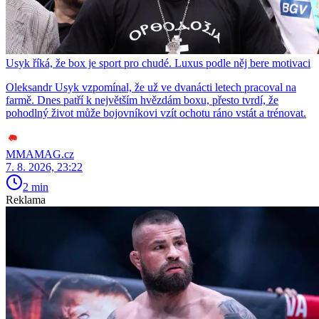
Usyk říká, že box je sport pro chudé. Luxus podle něj bere motivaci
Oleksandr Usyk vzpomínal, že už ve dvanácti letech pracoval na
farmě. Dnes patří k největším hvězdám boxu, přesto tvrdí, že
pohodlný život může bojovníkovi vzít ochotu ráno vstát a trénovat.
MMAMAG.cz
7. 8. 2026, 23:22
2 min
Reklama