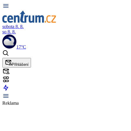
sobota 8. 8.
so 8. 8.
17°C
Přihlášení
Reklama