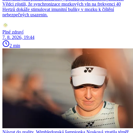
Vědci zjistili, že synchronizace mozkových vln na frekvenci 40
Hertzů dokáže stimulovat imunitní buňky v mozku k čištění
nebezpečných usazenin.
Plné zdraví
7. 8. 2026, 19:44
2 min
Návrat do reality. Wimbledonská šampionka Nosková ztratila téměř