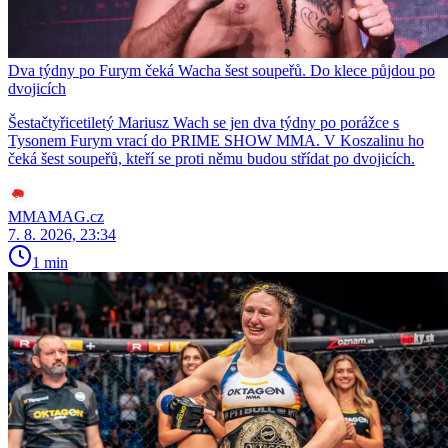
Dva týdny po Furym čeká Wacha šest soupeřů. Do klece půjdou po
dvojicích
Šestačtyřicetiletý Mariusz Wach se jen dva týdny po porážce s
Tysonem Furym vrací do PRIME SHOW MMA. V Koszalinu ho
čeká šest soupeřů, kteří se proti němu budou střídat po dvojicích.
MMAMAG.cz
7. 8. 2026, 23:34
1 min