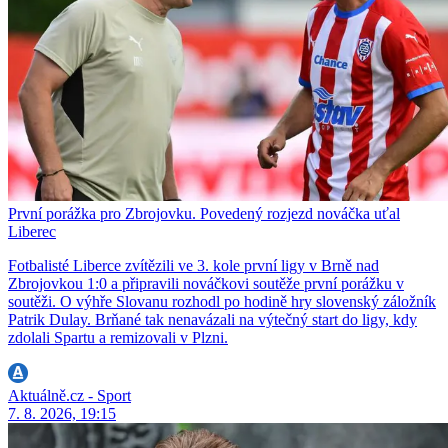
První porážka pro Zbrojovku. Povedený rozjezd nováčka uťal
Liberec
Fotbalisté Liberce zvítězili ve 3. kole první ligy v Brně nad
Zbrojovkou 1:0 a připravili nováčkovi soutěže první porážku v
soutěži. O výhře Slovanu rozhodl po hodině hry slovenský záložník
Patrik Dulay. Brňané tak nenavázali na výtečný start do ligy, kdy
zdolali Spartu a remizovali v Plzni.
Aktuálně.cz - Sport
7. 8. 2026, 19:15