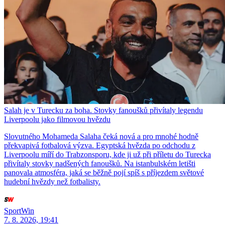
Salah je v Turecku za boha. Stovky fanoušků přivítaly legendu
Liverpoolu jako filmovou hvězdu
Slovutného Mohameda Salaha čeká nová a pro mnohé hodně
překvapivá fotbalová výzva. Egyptská hvězda po odchodu z
Liverpoolu míří do Trabzonsporu, kde ji už při příletu do Turecka
přivítaly stovky nadšených fanoušků. Na istanbulském letišti
panovala atmosféra, jaká se běžně pojí spíš s příjezdem světové
hudební hvězdy než fotbalisty.
SportWin
7. 8. 2026, 19:41