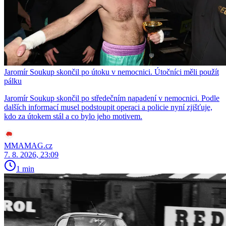
Jaromír Soukup skončil po útoku v nemocnici. Útočníci měli použít
pálku
Jaromír Soukup skončil po středečním napadení v nemocnici. Podle
dalších informací musel podstoupit operaci a policie nyní zjišťuje,
kdo za útokem stál a co bylo jeho motivem.
MMAMAG.cz
7. 8. 2026, 23:09
1 min