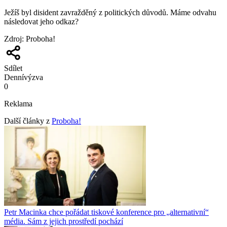
Ježíš byl disident zavražděný z politických důvodů. Máme odvahu
následovat jeho odkaz?
Zdroj
:
Proboha!
Sdílet
Denní
výzva
0
Reklama
Další články z
Proboha!
Petr Macinka chce pořádat tiskové konference pro „alternativní“
média. Sám z jejich prostředí pochází