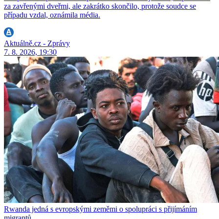
za zavřenými dveřmi, ale zakrátko skončilo, protože soudce se
případu vzdal, oznámila média.
Aktuálně.cz - Zprávy
7. 8. 2026, 19:30
Rwanda jedná s evropskými zeměmi o spolupráci s přijímáním
migrantů