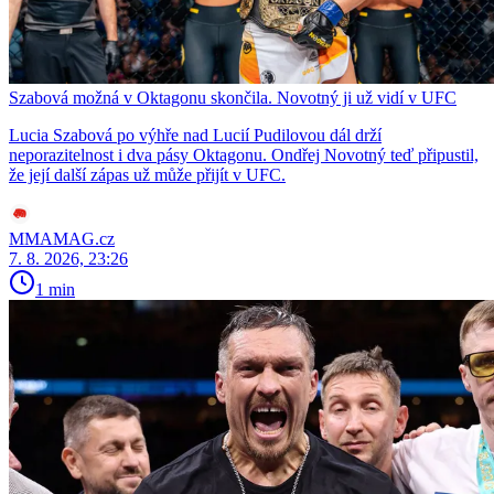
Szabová možná v Oktagonu skončila. Novotný ji už vidí v UFC
Lucia Szabová po výhře nad Lucií Pudilovou dál drží
neporazitelnost i dva pásy Oktagonu. Ondřej Novotný teď připustil,
že její další zápas už může přijít v UFC.
MMAMAG.cz
7. 8. 2026, 23:26
1 min