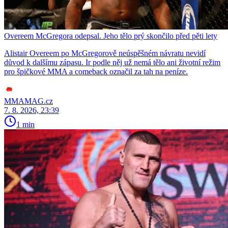
Overeem McGregora odepsal. Jeho tělo prý skončilo před pěti lety
Alistair Overeem po McGregorově neúspěšném návratu nevidí
důvod k dalšímu zápasu. Ir podle něj už nemá tělo ani životní režim
pro špičkové MMA a comeback označil za tah na peníze.
MMAMAG.cz
7. 8. 2026, 23:39
1 min