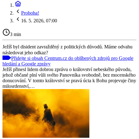
Proboha!
16. 5. 2026, 07:00
3 min
Ježíš byl disident zavražděný z politických důvodů. Máme odvahu
následovat jeho odkaz?
Přidejte si obsah Centrum.cz do oblíbených zdrojů pro Google
hledání a Google zprávy
Ježíš přinesl lidem dobrou zprávu o království nebeského původu,
jehož občané plní vůli svého Panovníka svobodně, bez mocenského
donucování. V tomto království se pravá úcta k Bohu projevuje činy
milosrdenství,…