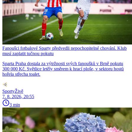
Fanoušci fotbalové Sparty předvedli nepochopitelné chování. Klub
musí zaplatit tučnou pokutu
Sparta Praha dostala za výtržnosti svých fanoušků v Brně pokutu
300 000 Kč. Světlice letěly směrem k hrací ploše, v sektoru hostů
hořela střecha toalet.
SportyŽivě
7. 8. 2026, 20:55
3 min