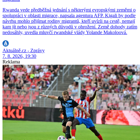
Rwanda vede předběžná jednání s některými evropskými zeměmi o
spolupráci v oblasti migrace, napsala agentura AFP. Kigali by podle
návrhu mohlo přijímat rodiny migrantů, kteří uvízli na cestě, nemají
kam jít nebo jsou z různých důvodů v ohrožení. Země dohody zatím
nedosáhly, uvedla mluvčí rwandské vlády Yolande Makoloová.
Aktuálně.cz - Zprávy
7. 8. 2026, 19:30
Reklama