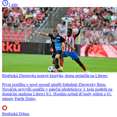
1 min
Brněnská Zbrojovka poprvé klopýtla, doma nestačila na Liberec
První porážku v nové sezoně utrpěli fotbalisté Zbrojovky Brno.
Nováček nejvyšší soutěže v páteční předehrávce 3. kola podlehl na
domácím stadionu Liberci 0:1. Hostům zajistil tři body gólem z 61.
minuty Patrik Dulay.
Brněnská Drbna