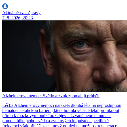
Aktuálně.cz - Zprávy
7. 8. 2026, 20:23
Alzheimerova nemoc: Světlo a zvuk zpomalují průběh
Léčba Alzheimerovy nemoci narážela dlouhá léta na neprostupnou
hematoencefalickou bariéru, která bránila většině léků proniknout
přímo k mozkovým buňkám. Objev takzvané neurostimulace
pomocí blikajícího světla a zvukových impulsů o specifické
frekvenci však přináší zcela nový pohled na možnost regenerace.