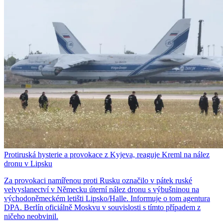
Protiruská hysterie a provokace z Kyjeva, reaguje Kreml na nález
dronu v Lipsku
Za provokaci namířenou proti Rusku označilo v pátek ruské
velvyslanectví v Německu úterní nález dronu s výbušninou na
východoněmeckém letišti Lipsko/Halle. Informuje o tom agentura
DPA. Berlín oficiálně Moskvu v souvislosti s tímto případem z
ničeho neobvinil.