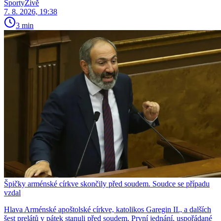
SportyŽivě
7. 8. 2026, 19:38
3 min
Špičky arménské církve skončily před soudem. Soudce se případu
vzdal
Hlava Arménské apoštolské církve, katolikos Garegin II., a dalších
šest prelátů v pátek stanuli před soudem. První jednání, uspořádané