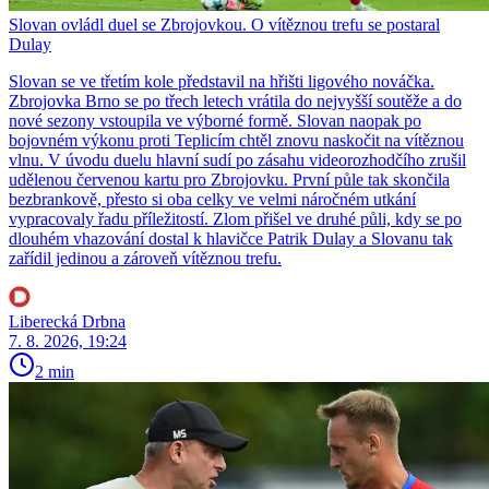
Slovan ovládl duel se Zbrojovkou. O vítěznou trefu se postaral
Dulay
Slovan se ve třetím kole představil na hřišti ligového nováčka.
Zbrojovka Brno se po třech letech vrátila do nejvyšší soutěže a do
nové sezony vstoupila ve výborné formě. Slovan naopak po
bojovném výkonu proti Teplicím chtěl znovu naskočit na vítěznou
vlnu. V úvodu duelu hlavní sudí po zásahu videorozhodčího zrušil
udělenou červenou kartu pro Zbrojovku. První půle tak skončila
bezbrankově, přesto si oba celky ve velmi náročném utkání
vypracovaly řadu příležitostí. Zlom přišel ve druhé půli, kdy se po
dlouhém vhazování dostal k hlavičce Patrik Dulay a Slovanu tak
zařídil jedinou a zároveň vítěznou trefu.
Liberecká Drbna
7. 8. 2026, 19:24
2 min