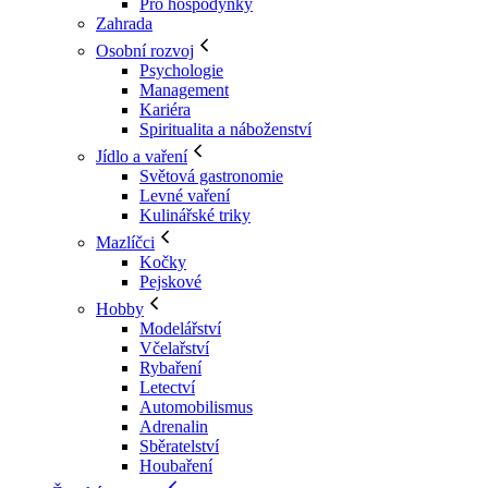
Pro hospodyňky
Zahrada
Osobní rozvoj
Psychologie
Management
Kariéra
Spiritualita a náboženství
Jídlo a vaření
Světová gastronomie
Levné vaření
Kulinářské triky
Mazlíčci
Kočky
Pejskové
Hobby
Modelářství
Včelařství
Rybaření
Letectví
Automobilismus
Adrenalin
Sběratelství
Houbaření