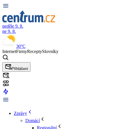
neděle 9. 8.
ne 9. 8.
30°C
Internet
Firmy
Recepty
Slovníky
Přihlášení
Zprávy
Domácí
Regionální