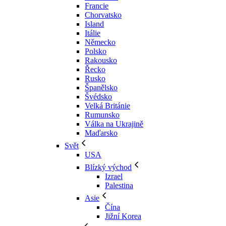
Francie
Chorvatsko
Island
Itálie
Německo
Polsko
Rakousko
Řecko
Rusko
Španělsko
Švédsko
Velká Británie
Rumunsko
Válka na Ukrajině
Maďarsko
Svět
USA
Blízký východ
Izrael
Palestina
Asie
Čína
Jižní Korea