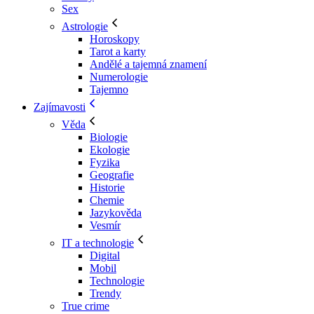
Sex
Astrologie
Horoskopy
Tarot a karty
Andělé a tajemná znamení
Numerologie
Tajemno
Zajímavosti
Věda
Biologie
Ekologie
Fyzika
Geografie
Historie
Chemie
Jazykověda
Vesmír
IT a technologie
Digital
Mobil
Technologie
Trendy
True crime