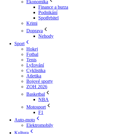
Ekonomika
Finance a burza
Podnikání
Spotřebitel
Krimi
Doprava
Nehody
Sport
Hokej
Fotbal
Tenis
Lyžování
Cyklistika
Atletika
Bojové sporty
ZOH 2026
Basketbal
NBA
Motosport
F1
Auto-moto
Elektromobily
Kultura