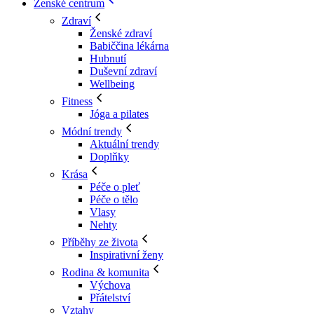
Ženské centrum
Zdraví
Ženské zdraví
Babiččina lékárna
Hubnutí
Duševní zdraví
Wellbeing
Fitness
Jóga a pilates
Módní trendy
Aktuální trendy
Doplňky
Krása
Péče o pleť
Péče o tělo
Vlasy
Nehty
Příběhy ze života
Inspirativní ženy
Rodina & komunita
Výchova
Přátelství
Vztahy