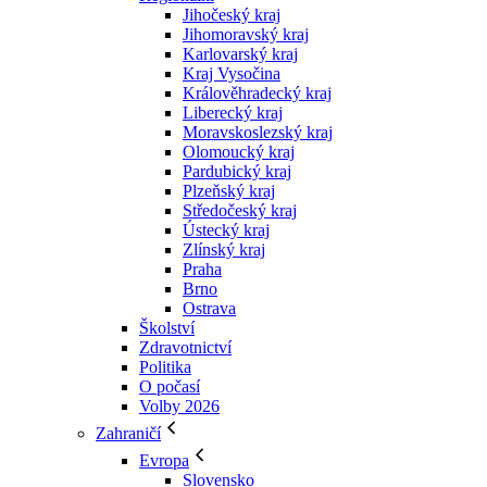
Jihočeský kraj
Jihomoravský kraj
Karlovarský kraj
Kraj Vysočina
Králověhradecký kraj
Liberecký kraj
Moravskoslezský kraj
Olomoucký kraj
Pardubický kraj
Plzeňský kraj
Středočeský kraj
Ústecký kraj
Zlínský kraj
Praha
Brno
Ostrava
Školství
Zdravotnictví
Politika
O počasí
Volby 2026
Zahraničí
Evropa
Slovensko