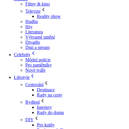
Filmy & kino
Televize
Reality show
Hudba
Hry
Literatura
Výtvarné umění
Divadlo
Digi a stream
Celebrity
Módní policie
Pro pamětníky
Nové tváře
Lifestyle
Cestování
Destinace
Rady na cesty
Bydlení
Interiery
Rady do domu
DIY
Pro kutily