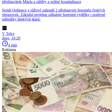
představitele Mázla a záběry z reálné hospitalizace
Seriál Ordinace v růžové zahradě 2 představuje fenomén českých
obrazovek. Zákulisí projektu odhaluje horentní výdělky i podivné
náhražky lidských tkání.
V Telce
dnes, 10:20
4 min
Reklama