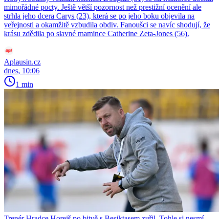
mimořádné pocty. Ještě větší pozornost než prestižní ocenění ale
strhla jeho dcera Carys (23), která se po jeho boku objevila na
veřejnosti a okamžitě vzbudila obdiv. Fanoušci se navíc shodují, že
krásu zdědila po slavné mamince Catherine Zeta-Jones (56).
Aplausin.cz
dnes, 10:06
1 min
Trenér Hradce Horejš po bitvě s Besiktasem zuřil. Tohle si nesmí