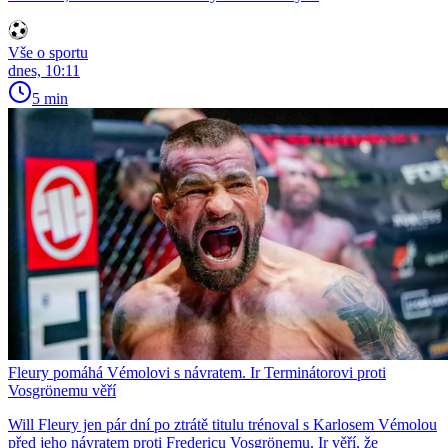
Vše o sportu
dnes, 10:11
5 min
Fleury pomáhá Vémolovi s návratem. Ir Terminátorovi proti
Vosgrönemu věří
Will Fleury jen pár dní po ztrátě titulu trénoval s Karlosem Vémolou
před jeho návratem proti Fredericu Vosgrönemu. Ir věří, že