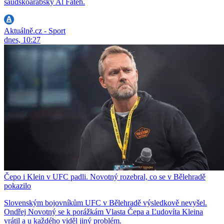
saúdskoarabský Al Fateh.
Aktuálně.cz - Sport
dnes, 10:27
Čepo i Klein v UFC padli. Novotný rozebral, co se v Bělehradě
pokazilo
Slovenským bojovníkům UFC v Bělehradě výsledkově nevyšel.
Ondřej Novotný se k porážkám Vlasta Čepa a Ľudovíta Kleina
vrátil a u každého viděl jiný problém.