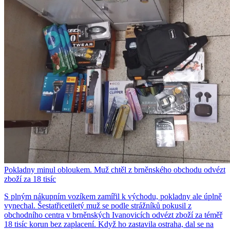
Pokladny minul obloukem. Muž chtěl z brněnského obchodu odvézt
zboží za 18 tisíc
S plným nákupním vozíkem zamířil k východu, pokladny ale úplně
vynechal. Šestatřicetiletý muž se podle strážníků pokusil z
obchodního centra v brněnských Ivanovicích odvézt zboží za téměř
18 tisíc korun bez zaplacení. Když ho zastavila ostraha, dal se na