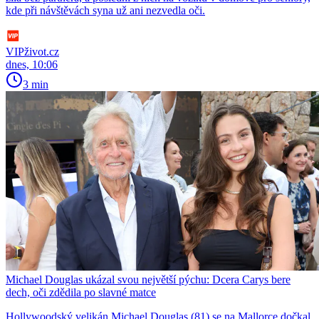
kde při návštěvách syna už ani nezvedla oči.
VIPživot.cz
dnes, 10:06
3 min
Michael Douglas ukázal svou největší pýchu: Dcera Carys bere
dech, oči zdědila po slavné matce
Hollywoodský velikán Michael Douglas (81) se na Mallorce dočkal