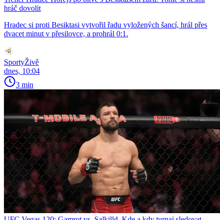
hráč dovolit
Hradec si proti Besiktasi vytvořil řadu vyložených šancí, hrál přes
dvacet minut v přesilovce, a prohrál 0:1.
SportyŽivě
dnes, 10:04
3 min
UFC Vegas 120: Gamrot vs. Salkilld. Kde a kdy turnaj sledovat