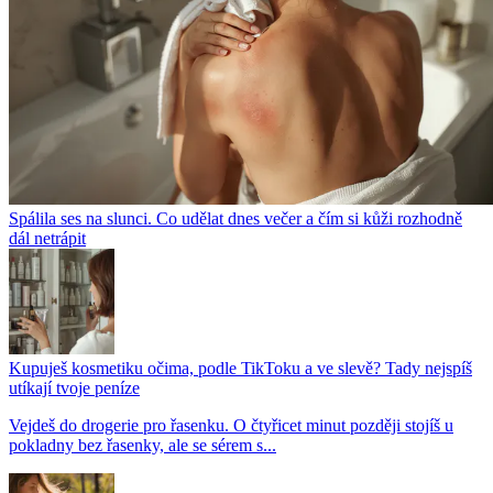
Spálila ses na slunci. Co udělat dnes večer a čím si kůži rozhodně
dál netrápit
Kupuješ kosmetiku očima, podle TikToku a ve slevě? Tady nejspíš
utíkají tvoje peníze
Vejdeš do drogerie pro řasenku. O čtyřicet minut později stojíš u
pokladny bez řasenky, ale se sérem s...