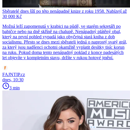
Sběratelé dnes šílí po této nenápadné knize z roku 1958. Nabízejí až
30 000 Kč
Možná leží zapomenutá v krabici na půdě, ve starém sekretáři po
babičce nebo na dně skříně na chalupě. Nenápadný plátěný obal,
který na první pohled vypadá jako obyčejná stará kniha z dob
socialismu. Přesto se dnes mezi sběrateli jedná o naprostý svatý grál,
za který jsou nadšenci ochotni okamžitě vyplatit desítky tisíc korun
na ruku. Pokud doma tento nenápadný poklad z konce padesátých
let objevíte v kompletním stavu, držíte v rukou hotové jmění.
FAJNTIP.cz
dnes, 10:30
3 min