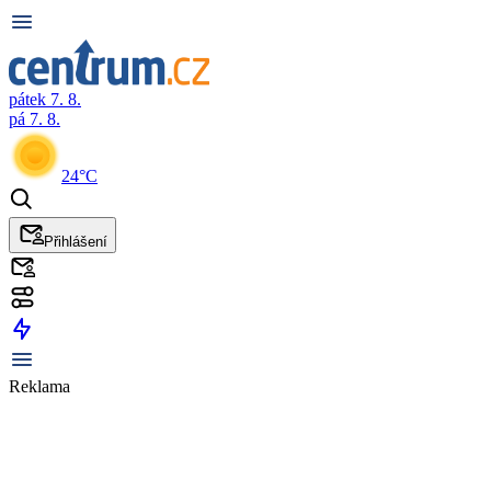
pátek 7. 8.
pá 7. 8.
24°C
Přihlášení
Reklama