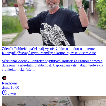
Zdeněk Pohlreich našel svůj vysněný dům náhodou na internetu.
Kuchyně překvapí svými rozměry a koupelny zase kusem Asie
Šéfkuchař Zdeněk Pohlreich vybudoval kousek za Prahou domov s
důrazem na absolutní praktičnost. Uspořádání vily nabízí neobvyklá
architektonická řešení.
ReadZone
dnes, 10:00
2 min