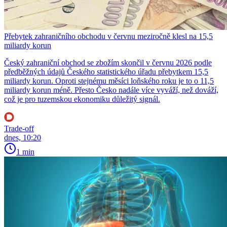
Přebytek zahraničního obchodu v červnu meziročně klesl na 15,5
miliardy korun
Český zahraniční obchod se zbožím skončil v červnu 2026 podle
předběžných údajů Českého statistického úřadu přebytkem 15,5
miliardy korun. Oproti stejnému měsíci loňského roku je to o 11,5
miliardy korun méně. Přesto Česko nadále více vyváží, než dováží,
což je pro tuzemskou ekonomiku důležitý signál.
Trade-off
dnes, 10:20
1 min