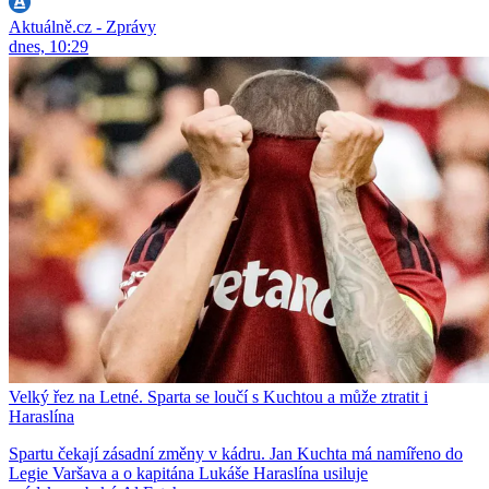
Aktuálně.cz - Zprávy
dnes, 10:29
Velký řez na Letné. Sparta se loučí s Kuchtou a může ztratit i
Haraslína
Spartu čekají zásadní změny v kádru. Jan Kuchta má namířeno do
Legie Varšava a o kapitána Lukáše Haraslína usiluje