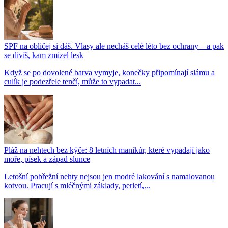
SPF na obličej si dáš. Vlasy ale necháš celé léto bez ochrany – a pak
se divíš, kam zmizel lesk
Když se po dovolené barva vymyje, konečky připomínají slámu a
culík je podezřele tenčí, může to vypadat...
Pláž na nehtech bez kýče: 8 letních manikúr, které vypadají jako
moře, písek a západ slunce
Letošní pobřežní nehty nejsou jen modré lakování s namalovanou
kotvou. Pracují s mléčnými základy, perletí,...