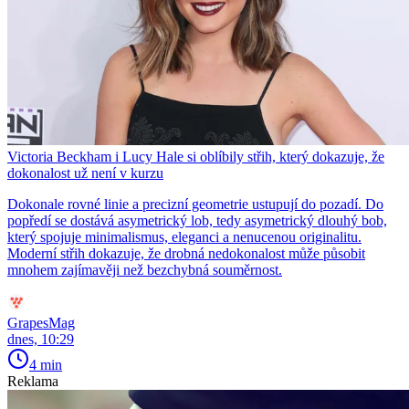
Victoria Beckham i Lucy Hale si oblíbily střih, který dokazuje, že
dokonalost už není v kurzu
Dokonale rovné linie a precizní geometrie ustupují do pozadí. Do
popředí se dostává asymetrický lob, tedy asymetrický dlouhý bob,
který spojuje minimalismus, eleganci a nenucenou originalitu.
Moderní střih dokazuje, že drobná nedokonalost může působit
mnohem zajímavěji než bezchybná souměrnost.
GrapesMag
dnes, 10:29
4 min
Reklama