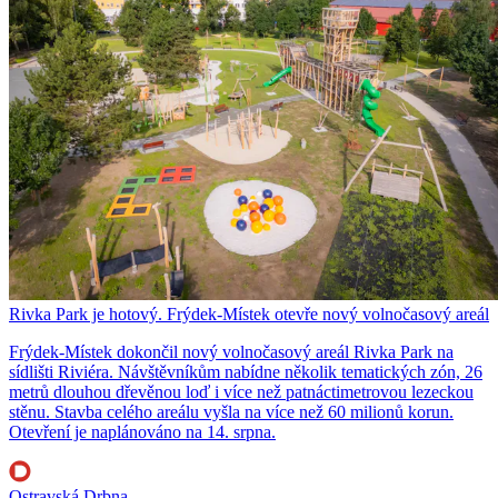
Rivka Park je hotový. Frýdek-Místek otevře nový volnočasový areál
Frýdek-Místek dokončil nový volnočasový areál Rivka Park na
sídlišti Riviéra. Návštěvníkům nabídne několik tematických zón, 26
metrů dlouhou dřevěnou loď i více než patnáctimetrovou lezeckou
stěnu. Stavba celého areálu vyšla na více než 60 milionů korun.
Otevření je naplánováno na 14. srpna.
Ostravská Drbna