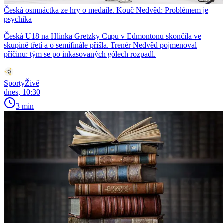
Česká osmnáctka ze hry o medaile. Kouč Nedvěd: Problémem je
psychika
Česká U18 na Hlinka Gretzky Cupu v Edmontonu skončila ve
skupině třetí a o semifinále přišla. Trenér Nedvěd pojmenoval
příčinu: tým se po inkasovaných gólech rozpadl.
SportyŽivě
dnes, 10:30
3 min