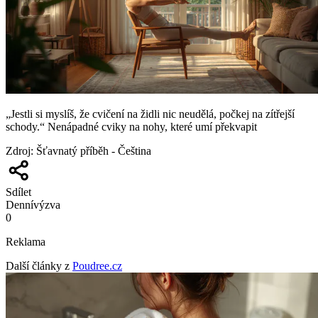
„Jestli si myslíš, že cvičení na židli nic neudělá, počkej na zítřejší
schody.“ Nenápadné cviky na nohy, které umí překvapit
Zdroj
:
Šťavnatý příběh - Čeština
Sdílet
Denní
výzva
0
Reklama
Další články z
Poudree.cz