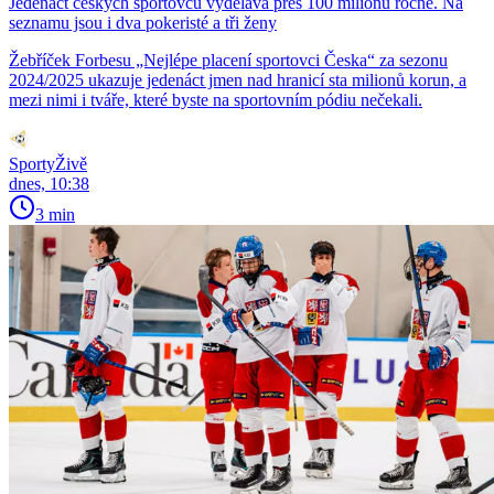
Jedenáct českých sportovců vydělává přes 100 milionů ročně. Na
seznamu jsou i dva pokeristé a tři ženy
Žebříček Forbesu „Nejlépe placení sportovci Česka“ za sezonu
2024/2025 ukazuje jedenáct jmen nad hranicí sta milionů korun, a
mezi nimi i tváře, které byste na sportovním pódiu nečekali.
SportyŽivě
dnes, 10:38
3 min