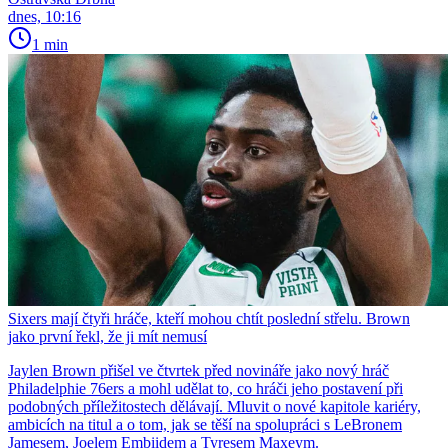
dnes, 10:16
1 min
Sixers mají čtyři hráče, kteří mohou chtít poslední střelu. Brown
jako první řekl, že ji mít nemusí
Jaylen Brown přišel ve čtvrtek před novináře jako nový hráč
Philadelphie 76ers a mohl udělat to, co hráči jeho postavení při
podobných příležitostech dělávají. Mluvit o nové kapitole kariéry,
ambicích na titul a o tom, jak se těší na spolupráci s LeBronem
Jamesem, Joelem Embiidem a Tyresem Maxeym.