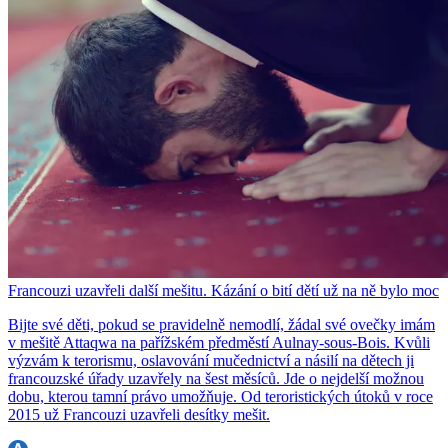
Francouzi uzavřeli další mešitu. Kázání o bití dětí už na ně bylo moc
Bijte své děti, pokud se pravidelně nemodlí, žádal své ovečky imám
v mešitě Attaqwa na pařížském předměstí Aulnay-sous-Bois. Kvůli
výzvám k terorismu, oslavování mučednictví a násilí na dětech ji
francouzské úřady uzavřely na šest měsíců. Jde o nejdelší možnou
dobu, kterou tamní právo umožňuje. Od teroristických útoků v roce
2015 už Francouzi uzavřeli desítky mešit.