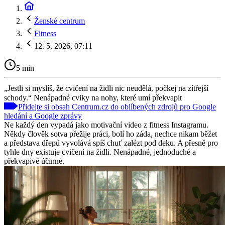
Ženské centrum
Fitness
12. 5. 2026, 07:11
5 min
„Jestli si myslíš, že cvičení na židli nic neudělá, počkej na zítřejší
schody.“ Nenápadné cviky na nohy, které umí překvapit
Přidejte si obsah Centrum.cz do oblíbených zdrojů pro Google
hledání a Google zprávy
Ne každý den vypadá jako motivační video z fitness Instagramu.
Někdy člověk sotva přežije práci, bolí ho záda, nechce nikam běžet
a představa dřepů vyvolává spíš chuť zalézt pod deku. A přesně pro
tyhle dny existuje cvičení na židli. Nenápadné, jednoduché a
překvapivě účinné.