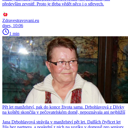
především zevnitř. Proto je třeba vědět něco i o střevech.
Zdravestravovani.eu
dnes, 10:06
1 min
Pět let manželství, pak do konce života sama. Drbohlavová z Dívky
na koštěti skončila v pečovatelském domě, nepoznávala ani nejbližší
Jana Drbohlavová strávila v manželství pět let. Dalších čtyřicet let
žila bez partnera, a poslední z nich na vozíku v domově pro seniory,