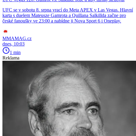
UFC se v sobotu 8. srpna vrací do Meta APEX v Las Vegas. Hlavní
karta s duelem Mateusze Gamrota a Quillana Salkillda začne pro
české fanoušky ve 23:00 a nabídne ji Nova Sport 6 i Oneplay.
MMAMAG.cz
dnes, 10:03
1 min
Reklama