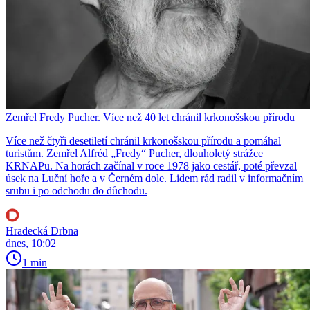
Zemřel Fredy Pucher. Více než 40 let chránil krkonošskou přírodu
Více než čtyři desetiletí chránil krkonošskou přírodu a pomáhal
turistům. Zemřel Alfréd „Fredy“ Pucher, dlouholetý strážce
KRNAPu. Na horách začínal v roce 1978 jako cestář, poté převzal
úsek na Luční hoře a v Černém dole. Lidem rád radil v informačním
srubu i po odchodu do důchodu.
Hradecká Drbna
dnes, 10:02
1 min