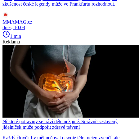
zkušenost české legendy může ve Frankfurtu rozhodnout.
MMAMAG.cz
dnes, 10:09
1 min
Reklama
Některé potraviny se tráví déle než jiné. Správně sestavený
jídelníček může podpořit zdravé trávení
Každý člověk by měl pečovat o svoje tělo, nejen zvenčí, ale