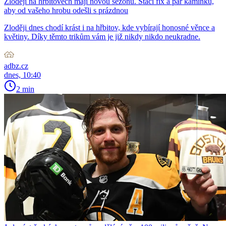
Zloději na hřbitovech mají novou sezónu. Stačí fix a pár kamínků,
aby od vašeho hrobu odešli s prázdnou
Zloději dnes chodí krást i na hřbitov, kde vybírají honosné věnce a
květiny. Díky těmto trikům vám je již nikdy nikdo neukradne.
adbz.cz
dnes, 10:40
2 min