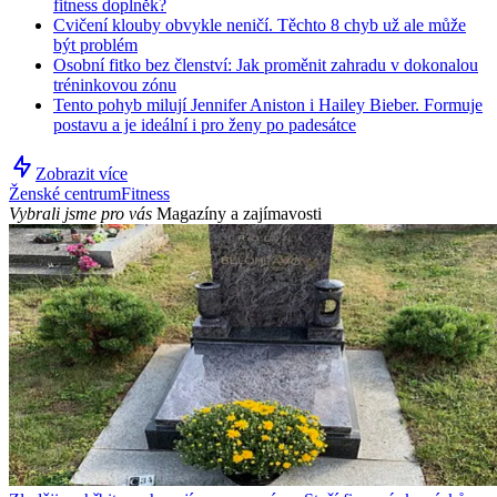
fitness doplněk?
Cvičení klouby obvykle neničí. Těchto 8 chyb už ale může
být problém
Osobní fitko bez členství: Jak proměnit zahradu v dokonalou
tréninkovou zónu
Tento pohyb milují Jennifer Aniston i Hailey Bieber. Formuje
postavu a je ideální i pro ženy po padesátce
Zobrazit více
Ženské centrum
Fitness
Vybrali jsme pro vás
Magazíny a zajímavosti