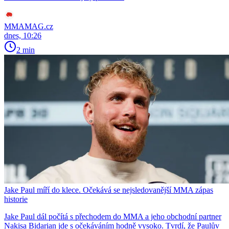
MMAMAG.cz
dnes, 10:26
2 min
Jake Paul míří do klece. Očekává se nejsledovanější MMA zápas
historie
Jake Paul dál počítá s přechodem do MMA a jeho obchodní partner
Nakisa Bidarian jde s očekáváním hodně vysoko. Tvrdí, že Paulův