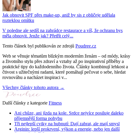
Jak obnovit SPF přes make-up, aniž by sis z obličeje udělala
rozteklou omítku
V poledne ale sedíš na zahrádce restaurace a víš, že ochranu bys
měla obnovit. Jenže jak? Přetřít celý...
Tento článek byl publikován ze zdrojů
Poudree.cz
Web se věnuje tématům blízkým moderním ženám – od módy, krásy
a životního stylu přes zdraví a vztahy až po inspirativní příběhy a
praktické tipy do každodenního života. Články kombinují lehkost a
čtivost s užitečnými radami, které pomáhají pečovat o sebe, hledat
rovnováhu a nacházet inspiraci v...
Všechny články tohoto autora →
Další články z kategorie
Fitness
Ani chůze, ani jízda na kole. Srdce nejvíce posiluje daleko
příjemnější forma pohybu
Tři nejlepší cviky na hubnutí: Dají zabrat, ale mají smysl
Arginin: lepší prokrvení, výkon a energie, nebo jen další