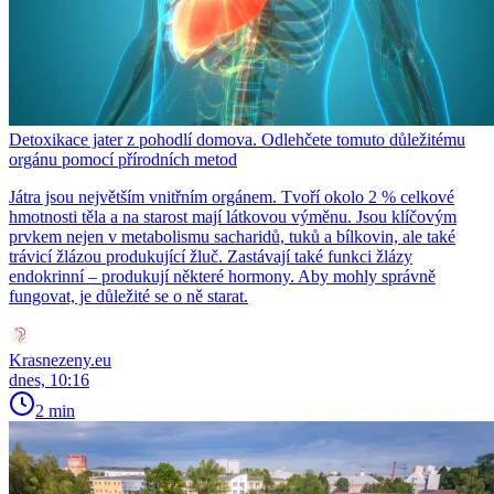
Detoxikace jater z pohodlí domova. Odlehčete tomuto důležitému
orgánu pomocí přírodních metod
Játra jsou největším vnitřním orgánem. Tvoří okolo 2 % celkové
hmotnosti těla a na starost mají látkovou výměnu. Jsou klíčovým
prvkem nejen v metabolismu sacharidů, tuků a bílkovin, ale také
trávicí žlázou produkující žluč. Zastávají také funkci žlázy
endokrinní – produkují některé hormony. Aby mohly správně
fungovat, je důležité se o ně starat.
Krasnezeny.eu
dnes, 10:16
2 min