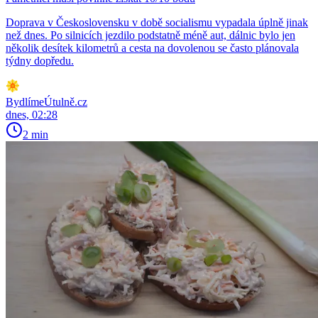
Doprava v Československu v době socialismu vypadala úplně jinak
než dnes. Po silnicích jezdilo podstatně méně aut, dálnic bylo jen
několik desítek kilometrů a cesta na dovolenou se často plánovala
týdny dopředu.
BydlímeÚtulně.cz
dnes, 02:28
2 min