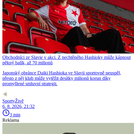
Obchodníci ze Slavie v akci. Z nechtěného Hashioky může kápnout
pěkný balík, až 70 milionů
Japonský obránce Daiki Hashioka ve Slavii sportovně neuspěl,
přesto z něj klub může vytěžit desítky milionů korun díky
promyšlené smluvní strategii.
SportyŽivě
6. 8. 2026, 21:32
3 min
Reklama