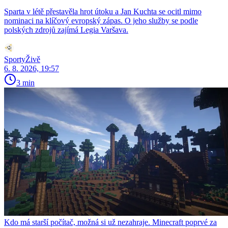
Sparta v létě přestavěla hrot útoku a Jan Kuchta se ocitl mimo
nominaci na klíčový evropský zápas. O jeho služby se podle
polských zdrojů zajímá Legia Varšava.
SportyŽivě
6. 8. 2026, 19:57
3 min
Kdo má starší počítač, možná si už nezahraje. Minecraft poprvé za