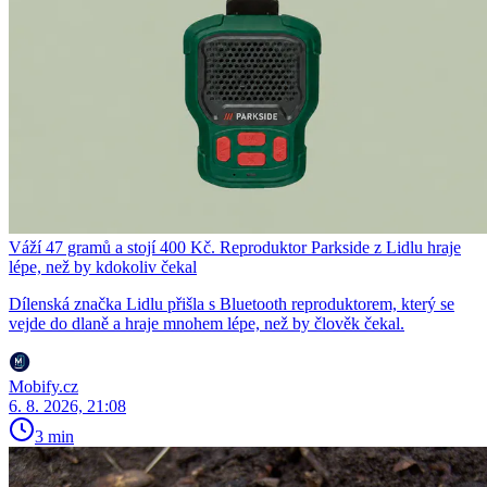
Váží 47 gramů a stojí 400 Kč. Reproduktor Parkside z Lidlu hraje
lépe, než by kdokoliv čekal
Dílenská značka Lidlu přišla s Bluetooth reproduktorem, který se
vejde do dlaně a hraje mnohem lépe, než by člověk čekal.
Mobify.cz
6. 8. 2026, 21:08
3 min