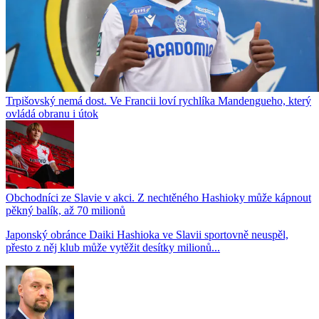
Trpišovský nemá dost. Ve Francii loví rychlíka Mandengueho, který
ovládá obranu i útok
Obchodníci ze Slavie v akci. Z nechtěného Hashioky může kápnout
pěkný balík, až 70 milionů
Japonský obránce Daiki Hashioka ve Slavii sportovně neuspěl,
přesto z něj klub může vytěžit desítky milionů...