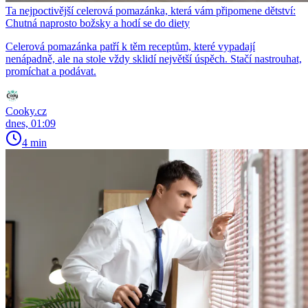
Ta nejpoctivější celerová pomazánka, která vám připomene dětství:
Chutná naprosto božsky a hodí se do diety
Celerová pomazánka patří k těm receptům, které vypadají
nenápadně, ale na stole vždy sklidí největší úspěch. Stačí nastrouhat,
promíchat a podávat.
Cooky.cz
dnes, 01:09
4 min