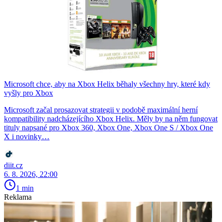
Microsoft chce, aby na Xbox Helix běhaly všechny hry, které kdy
vyšly pro Xbox
Microsoft začal prosazovat strategii v podobě maximální herní
kompatibility nadcházejícího Xbox Helix. Měly by na něm fungovat
tituly napsané pro Xbox 360, Xbox One, Xbox One S / Xbox One
X i novinky…
diit.cz
6. 8. 2026, 22:00
1 min
Reklama