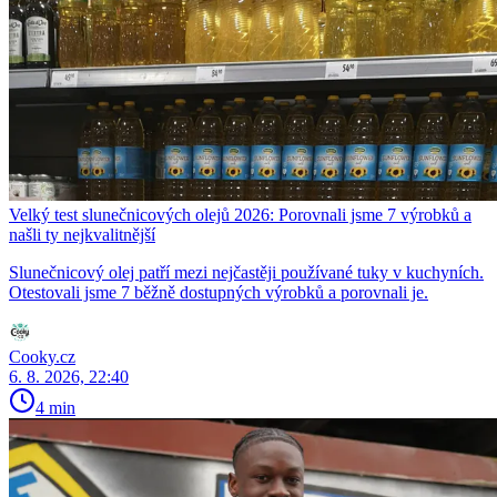
Velký test slunečnicových olejů 2026: Porovnali jsme 7 výrobků a
našli ty nejkvalitnější
Slunečnicový olej patří mezi nejčastěji používané tuky v kuchyních.
Otestovali jsme 7 běžně dostupných výrobků a porovnali je.
Cooky.cz
6. 8. 2026, 22:40
4 min