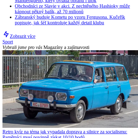
Mandengueho, který ovládá obranu i útok
Obchodníci ze Slavie v akci. Z nechtěného Hashioky může
kápnout pěkný balík, až 70 milionů
Zábranský buduje Kometu po vzoru Fergusona. Kučeřík
popisuje, jak šéf kontroluje každý detail klubu
Zobrazit více
Sport
Vybrali jsme pro vás
Magazíny a zajímavosti
Retro kvíz na téma jak vypadala doprava a silnice za socialismu:
Pamětníci musí povinně získat 10/10 bodů