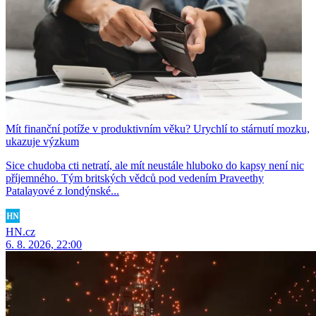
Mít finanční potíže v produktivním věku? Urychlí to stárnutí mozku,
ukazuje výzkum
Sice chudoba cti netratí, ale mít neustále hluboko do kapsy není nic
příjemného. Tým britských vědců pod vedením Praveethy
Patalayové z londýnské...
HN.cz
6. 8. 2026, 22:00