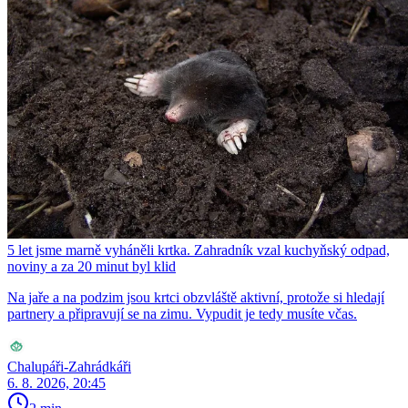
5 let jsme marně vyháněli krtka. Zahradník vzal kuchyňský odpad,
noviny a za 20 minut byl klid
Na jaře a na podzim jsou krtci obzvláště aktivní, protože si hledají
partnery a připravují se na zimu. Vypudit je tedy musíte včas.
Chalupáři-Zahrádkáři
6. 8. 2026, 20:45