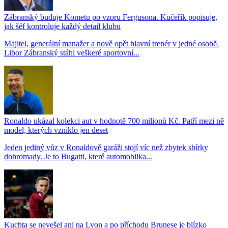
Zábranský buduje Kometu po vzoru Fergusona. Kučeřík popisuje,
jak šéf kontroluje každý detail klubu
Majitel, generální manažer a nově opět hlavní trenér v jedné osobě.
Libor Zábranský stáhl veškeré sportovní...
Ronaldo ukázal kolekci aut v hodnotě 700 milionů Kč. Patří mezi ně
model, kterých vzniklo jen deset
Jeden jediný vůz v Ronaldově garáži stojí víc než zbytek sbírky
dohromady. Je to Bugatti, které automobilka...
Kuchta se nevešel ani na Lyon a po příchodu Brunese je blízko