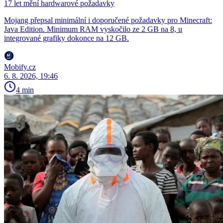
17 let mění hardwarové požadavky
Mojang přepsal minimální i doporučené požadavky pro Minecraft:
Java Edition. Minimum RAM vyskočilo ze 2 GB na 8, u
integrované grafiky dokonce na 12 GB.
Mobify.cz
6. 8. 2026, 19:46
4 min