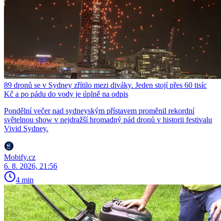
89 dronů se v Sydney zřítilo mezi diváky. Jeden stojí přes 60 tisíc
Kč a po pádu do vody je úplně na odpis
Pondělní večer nad sydneyským přístavem proměnil rekordní
světelnou show v nejdražší hromadný pád dronů v historii festivalu
Vivid Sydney.
Mobify.cz
6. 8. 2026, 21:56
4 min