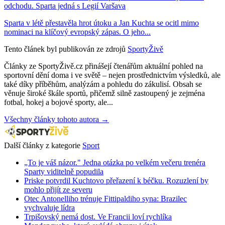
odchodu. Sparta jedná s Legií Varšava
Sparta v létě přestavěla hrot útoku a Jan Kuchta se ocitl mimo
nominaci na klíčový evropský zápas. O jeho...
Tento článek byl publikován ze zdrojů
SportyŽivě
Články ze SportyŽivě.cz přinášejí čtenářům aktuální pohled na
sportovní dění doma i ve světě – nejen prostřednictvím výsledků, ale
také díky příběhům, analýzám a pohledu do zákulisí. Obsah se
věnuje široké škále sportů, přičemž silně zastoupený je zejména
fotbal, hokej a bojové sporty, ale...
Všechny články tohoto autora →
Další články z kategorie
Sport
„To je váš názor." Jedna otázka po velkém večeru trenéra
Sparty viditelně popudila
Priske potvrdil Kuchtovo přeřazení k béčku. Rozuzlení by
mohlo přijít ze severu
Otec Antonelliho trénuje Fittipaldiho syna: Brazilec
vychvaluje lídra
Trpišovský nemá dost. Ve Francii loví rychlíka