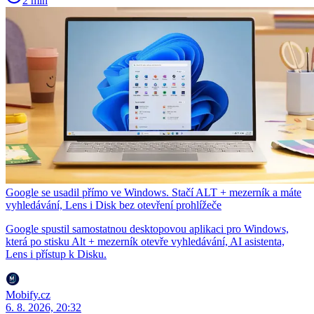
2 min
Google se usadil přímo ve Windows. Stačí ALT + mezerník a máte
vyhledávání, Lens i Disk bez otevření prohlížeče
Google spustil samostatnou desktopovou aplikaci pro Windows,
která po stisku Alt + mezerník otevře vyhledávání, AI asistenta,
Lens i přístup k Disku.
Mobify.cz
6. 8. 2026, 20:32