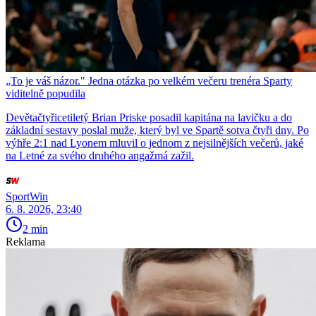
„To je váš názor." Jedna otázka po velkém večeru trenéra Sparty
viditelně popudila
Devětačtyřicetiletý Brian Priske posadil kapitána na lavičku a do
základní sestavy poslal muže, který byl ve Spartě sotva čtyři dny. Po
výhře 2:1 nad Lyonem mluvil o jednom z nejsilnějších večerů, jaké
na Letné za svého druhého angažmá zažil.
SportWin
6. 8. 2026, 23:40
2 min
Reklama