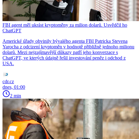
FBI agent měl ukrást kryptoměny za milion dolarů. Usvědčil ho
ChatGPT
Americké úřady obvinily bývalého agenta FBI Patricka Stevena
Yarocha z odcizení kryptoměn v hodnotě přibližně jednoho milionu
dolarů. Mezi nejzajímavější důkazy patří jeho konverzace s
ChatGPT, ve kterých údajně řešil investování peněz i odchod z
USA.
cdr.cz
dnes, 01:00
2 min