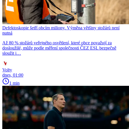
Defektoskopie šetří obcím miliony. Výměna většiny stožárů není
nutná
Až 80 % stožárů veřejného osvětlení, které obce považují za
dosloužilé, může podle měření společnosti ČEZ ESL bezpečně
sloužit i…
Volty
dnes, 01:00
1 min