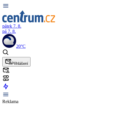
pátek 7. 8.
pá 7. 8.
20°C
Přihlášení
Reklama