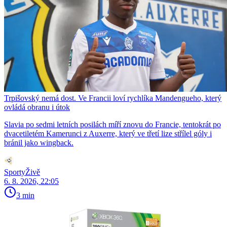
Trpišovský nemá dost. Ve Francii loví rychlíka Mandengueho, který
ovládá obranu i útok
Slavia po sedmi letních posilách míří znovu do Francie, tentokrát po
dvacetiletém Kamerunci z Auxerre, který ve třetí lize střílel góly i
bránil jako wingback.
SportyŽivě
6. 8. 2026, 22:05
3 min