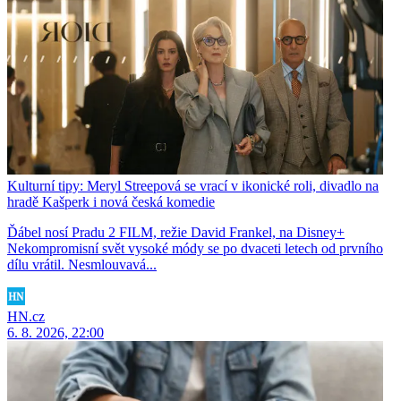
Kulturní tipy: Meryl Streepová se vrací v ikonické roli, divadlo na
hradě Kašperk i nová česká komedie
Ďábel nosí Pradu 2 FILM, režie David Frankel, na Disney+
Nekompromisní svět vysoké módy se po dvaceti letech od prvního
dílu vrátil. Nesmlouvavá...
HN.cz
6. 8. 2026, 22:00