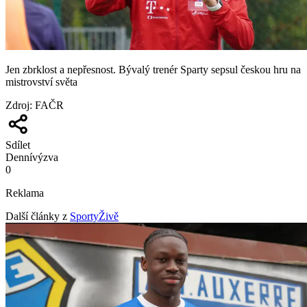
Jen zbrklost a nepřesnost. Bývalý trenér Sparty sepsul českou hru na
mistrovství světa
Zdroj
:
FAČR
Sdílet
Denní
výzva
0
Reklama
Další články z
SportyŽivě