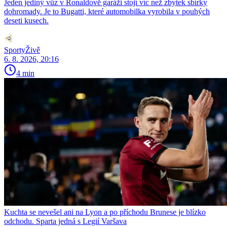
Jeden jediný vůz v Ronaldově garáži stojí víc než zbytek sbírky
dohromady. Je to Bugatti, které automobilka vyrobila v pouhých
deseti kusech.
SportyŽivě
6. 8. 2026, 20:16
4 min
Kuchta se nevešel ani na Lyon a po příchodu Brunese je blízko
odchodu. Sparta jedná s Legií Varšava