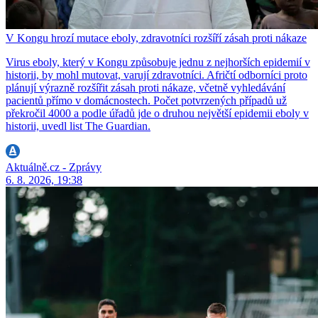
V Kongu hrozí mutace eboly, zdravotníci rozšíří zásah proti nákaze
Virus eboly, který v Kongu způsobuje jednu z nejhorších epidemií v
historii, by mohl mutovat, varují zdravotníci. Afričtí odborníci proto
plánují výrazně rozšířit zásah proti nákaze, včetně vyhledávání
pacientů přímo v domácnostech. Počet potvrzených případů už
překročil 4000 a podle úřadů jde o druhou největší epidemii eboly v
historii, uvedl list The Guardian.
Aktuálně.cz - Zprávy
6. 8. 2026, 19:38