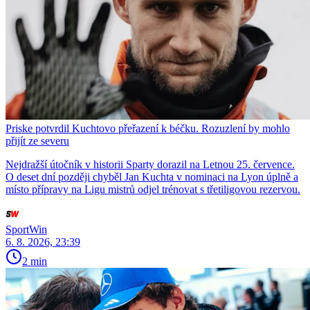
Priske potvrdil Kuchtovo přeřazení k béčku. Rozuzlení by mohlo
přijít ze severu
Nejdražší útočník v historii Sparty dorazil na Letnou 25. července.
O deset dní později chyběl Jan Kuchta v nominaci na Lyon úplně a
místo přípravy na Ligu mistrů odjel trénovat s třetiligovou rezervou.
SportWin
6. 8. 2026, 23:39
2 min