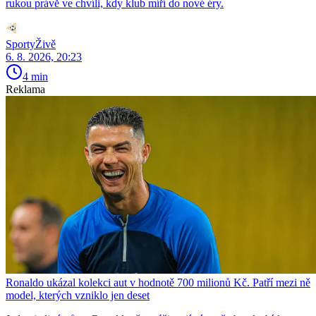
rukou právě ve chvíli, kdy klub míří do nové éry.
SportyŽivě
6. 8. 2026, 20:23
4 min
Reklama
Ronaldo ukázal kolekci aut v hodnotě 700 milionů Kč. Patří mezi ně
model, kterých vzniklo jen deset