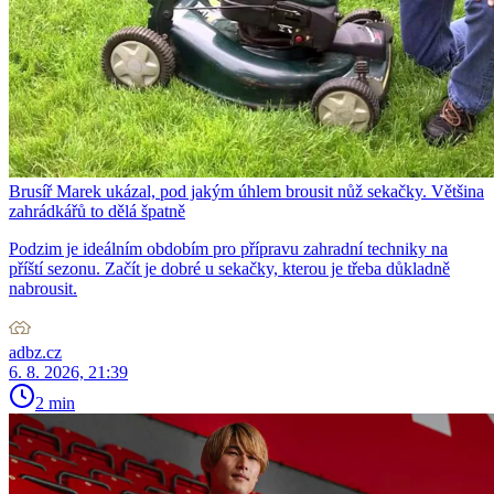
Brusíř Marek ukázal, pod jakým úhlem brousit nůž sekačky. Většina
zahrádkářů to dělá špatně
Podzim je ideálním obdobím pro přípravu zahradní techniky na
příští sezonu. Začít je dobré u sekačky, kterou je třeba důkladně
nabrousit.
adbz.cz
6. 8. 2026, 21:39
2 min