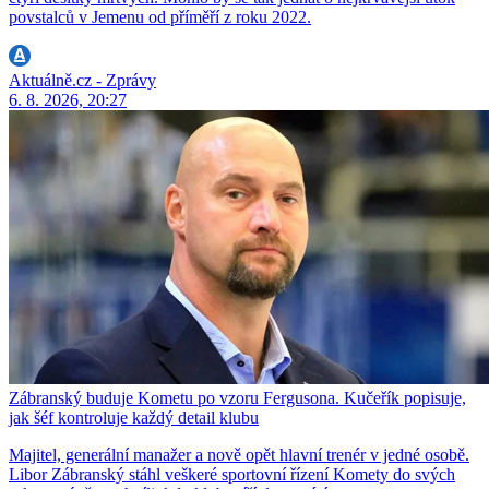
povstalců v Jemenu od příměří z roku 2022.
Aktuálně.cz - Zprávy
6. 8. 2026, 20:27
Zábranský buduje Kometu po vzoru Fergusona. Kučeřík popisuje,
jak šéf kontroluje každý detail klubu
Majitel, generální manažer a nově opět hlavní trenér v jedné osobě.
Libor Zábranský stáhl veškeré sportovní řízení Komety do svých