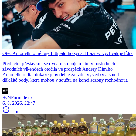
Otec Antonelliho trénuje Fittipaldiho syna: Brazilec vychvaluje lídra
Před letní přestávkou se dynamika boje o titul v posledních
závodních víkendech otočila ve prospěch Andrey Kimiho
Antonelliho. Ital dokáže pravidelně zajíždět výsledky a sbírat
důležité body, které mohou v součtu na konci sezony rozhodnout.
SvětFormule.cz
6. 8. 2026, 22:47
1 min