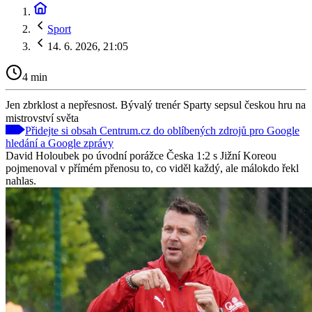
Sport
14. 6. 2026, 21:05
4 min
Jen zbrklost a nepřesnost. Bývalý trenér Sparty sepsul českou hru na
mistrovství světa
Přidejte si obsah Centrum.cz do oblíbených zdrojů pro Google
hledání a Google zprávy
David Holoubek po úvodní porážce Česka 1:2 s Jižní Koreou
pojmenoval v přímém přenosu to, co viděl každý, ale málokdo řekl
nahlas.