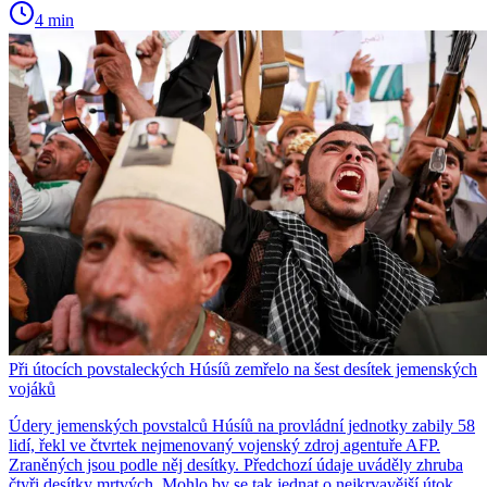
4 min
Při útocích povstaleckých Húsíů zemřelo na šest desítek jemenských
vojáků
Údery jemenských povstalců Húsíů na provládní jednotky zabily 58
lidí, řekl ve čtvrtek nejmenovaný vojenský zdroj agentuře AFP.
Zraněných jsou podle něj desítky. Předchozí údaje uváděly zhruba
čtyři desítky mrtvých. Mohlo by se tak jednat o nejkrvavější útok