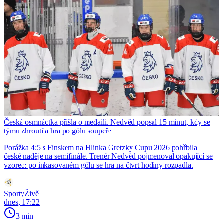
Česká osmnáctka přišla o medaili. Nedvěd popsal 15 minut, kdy se
týmu zhroutila hra po gólu soupeře
Porážka 4:5 s Finskem na Hlinka Gretzky Cupu 2026 pohřbila
české naděje na semifinále. Trenér Nedvěd pojmenoval opakující se
vzorec: po inkasovaném gólu se hra na čtvrt hodiny rozpadla.
SportyŽivě
dnes, 17:22
3 min