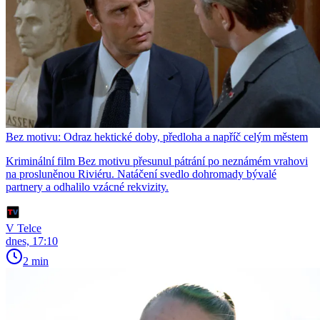
Bez motivu: Odraz hektické doby, předloha a napříč celým městem
Kriminální film Bez motivu přesunul pátrání po neznámém vrahovi
na prosluněnou Riviéru. Natáčení svedlo dohromady bývalé
partnery a odhalilo vzácné rekvizity.
V Telce
dnes, 17:10
2 min