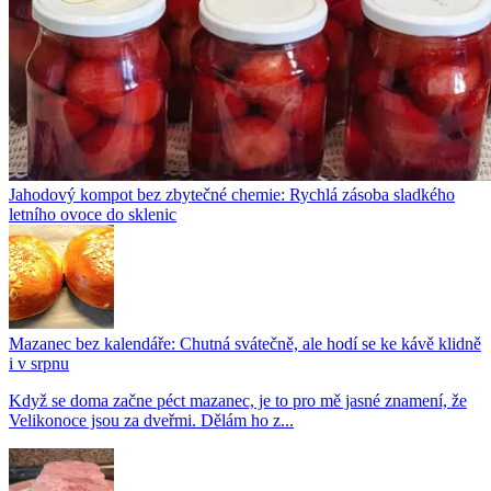
Jahodový kompot bez zbytečné chemie: Rychlá zásoba sladkého
letního ovoce do sklenic
Mazanec bez kalendáře: Chutná svátečně, ale hodí se ke kávě klidně
i v srpnu
Když se doma začne péct mazanec, je to pro mě jasné znamení, že
Velikonoce jsou za dveřmi. Dělám ho z...