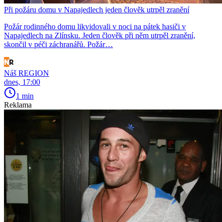
Při požáru domu v Napajedlech jeden člověk utrpěl zranění
Požár rodinného domu likvidovali v noci na pátek hasiči v
Napajedlech na Zlínsku. Jeden člověk při něm utrpěl zranění,
skončil v péči záchranářů. Požár…
Náš REGION
dnes, 17:00
1 min
Reklama