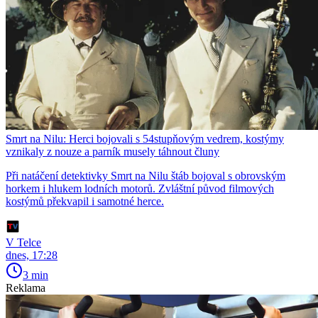
Smrt na Nilu: Herci bojovali s 54stupňovým vedrem, kostýmy
vznikaly z nouze a parník musely táhnout čluny
Při natáčení detektivky Smrt na Nilu štáb bojoval s obrovským
horkem i hlukem lodních motorů. Zvláštní původ filmových
kostýmů překvapil i samotné herce.
V Telce
dnes, 17:28
3 min
Reklama