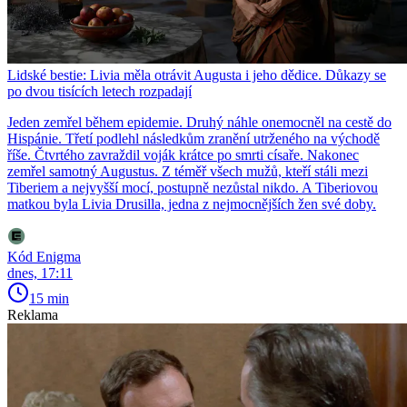
Lidské bestie: Livia měla otrávit Augusta i jeho dědice. Důkazy se
po dvou tisících letech rozpadají
Jeden zemřel během epidemie. Druhý náhle onemocněl na cestě do
Hispánie. Třetí podlehl následkům zranění utrženého na východě
říše. Čtvrtého zavraždil voják krátce po smrti císaře. Nakonec
zemřel samotný Augustus. Z téměř všech mužů, kteří stáli mezi
Tiberiem a nejvyšší mocí, postupně nezůstal nikdo. A Tiberiovou
matkou byla Livia Drusilla, jedna z nejmocnějších žen své doby.
Kód Enigma
dnes, 17:11
15 min
Reklama