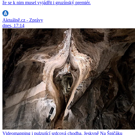
že se k nim musel vyjádřit i gruzínský premiér.
Aktuálně.cz - Zprávy
dnes, 17:14
Videomapping i pulzující srdcová chodba. Jeskyně Na Špičáku