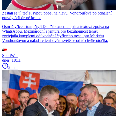
Zastali se jí, teď si sypou popel na hlavu. Vondroušová po odhalení
pravdy čelí drsné kritice
Osmačtyřicet stran, čtyři lékařští experti a jedna textová zpráva na
WhatsAppu. Mezinárodní agentura pro bezúhonnost tenisu
zveřejnila kompletní odůvodnění čtyřletého trestu pro Markétu
Vondroušovou a nálada v tenisovém světě se od té chvíle otočila.
SportWin
dnes, 18:11
2 min