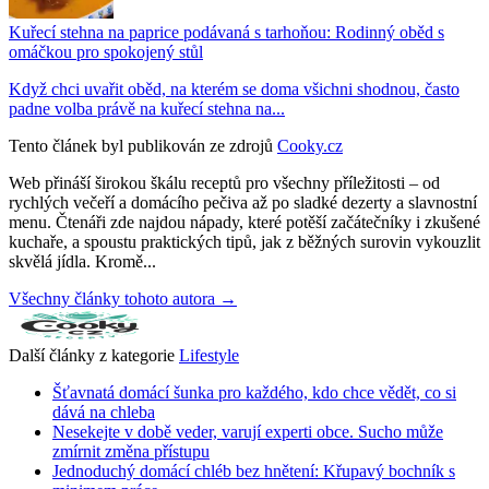
Kuřecí stehna na paprice podávaná s tarhoňou: Rodinný oběd s
omáčkou pro spokojený stůl
Když chci uvařit oběd, na kterém se doma všichni shodnou, často
padne volba právě na kuřecí stehna na...
Tento článek byl publikován ze zdrojů
Cooky.cz
Web přináší širokou škálu receptů pro všechny příležitosti – od
rychlých večeří a domácího pečiva až po sladké dezerty a slavnostní
menu. Čtenáři zde najdou nápady, které potěší začátečníky i zkušené
kuchaře, a spoustu praktických tipů, jak z běžných surovin vykouzlit
skvělá jídla. Kromě...
Všechny články tohoto autora →
Další články z kategorie
Lifestyle
Šťavnatá domácí šunka pro každého, kdo chce vědět, co si
dává na chleba
Nesekejte v době veder, varují experti obce. Sucho může
zmírnit změna přístupu
Jednoduchý domácí chléb bez hnětení: Křupavý bochník s