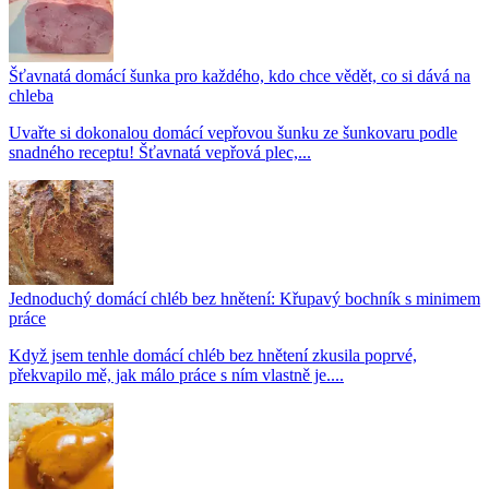
Šťavnatá domácí šunka pro každého, kdo chce vědět, co si dává na
chleba
Uvařte si dokonalou domácí vepřovou šunku ze šunkovaru podle
snadného receptu! Šťavnatá vepřová plec,...
Jednoduchý domácí chléb bez hnětení: Křupavý bochník s minimem
práce
Když jsem tenhle domácí chléb bez hnětení zkusila poprvé,
překvapilo mě, jak málo práce s ním vlastně je....