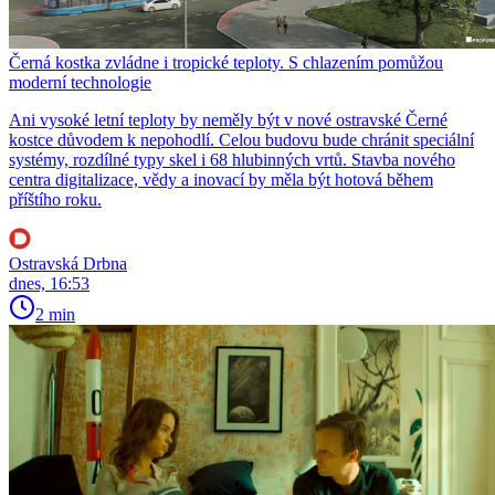
Černá kostka zvládne i tropické teploty. S chlazením pomůžou
moderní technologie
Ani vysoké letní teploty by neměly být v nové ostravské Černé
kostce důvodem k nepohodlí. Celou budovu bude chránit speciální
systémy, rozdílné typy skel i 68 hlubinných vrtů. Stavba nového
centra digitalizace, vědy a inovací by měla být hotová během
příštího roku.
Ostravská Drbna
dnes, 16:53
2 min