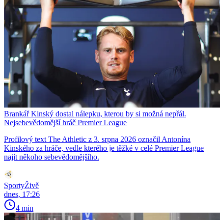
Brankář Kinský dostal nálepku, kterou by si možná nepřál.
Nejsebevědomější hráč Premier League
Profilový text The Athletic z 3. srpna 2026 označil Antonína
Kinského za hráče, vedle kterého je těžké v celé Premier League
najít někoho sebevědomějšího.
SportyŽivě
dnes, 17:26
4 min