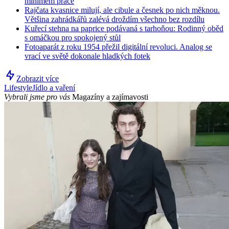
minimem práce
Rajčata kvasnice milují, ale cibule a česnek po nich měknou.
Většina zahrádkářů zalévá droždím všechno bez rozdílu
Kuřecí stehna na paprice podávaná s tarhoňou: Rodinný oběd
s omáčkou pro spokojený stůl
Fotoaparát z roku 1954 přežil digitální revoluci. Analog se
vrací ve světě dokonale hladkých fotek
Zobrazit více
Lifestyle
Jídlo a vaření
Vybrali jsme pro vás
Magazíny a zajímavosti