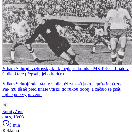
Viliam Schrojf: žižkovský kluk, nejlepší brankář MS 1962 a finále v
Chile, které přepsaly jeho kariéru
Viliam Schrojf odchytal v Chile pět zápasů jako neprůstřelná zeď.
Pak mu těsně před finále vtiskli do rukou trofej, a začalo se psát
úplně jiné vyprávění.
SportyŽivě
dnes, 18:03
3 min
Reklama