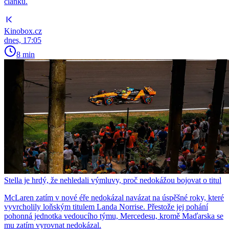
článků.
Kinobox.cz
dnes, 17:05
8 min
Stella je hrdý, že nehledali výmluvy, proč nedokážou bojovat o titul
McLaren zatím v nové éře nedokázal navázat na úspěšné roky, které
vyvrcholily loňským titulem Landa Norrise. Přestože jej pohání
pohonná jednotka vedoucího týmu, Mercedesu, kromě Maďarska se
mu zatím vyrovnat nedokázal.