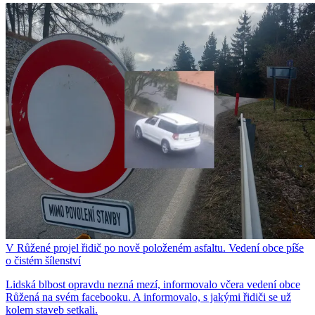
V Růžené projel řidič po nově položeném asfaltu. Vedení obce píše
o čistém šílenství
Lidská blbost opravdu nezná mezí, informovalo včera vedení obce
Růžená na svém facebooku. A informovalo, s jakými řidiči se už
kolem staveb setkali.