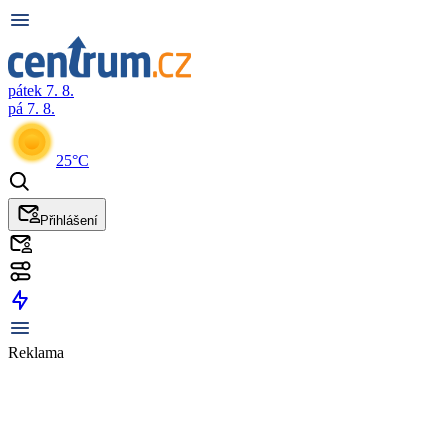
pátek 7. 8.
pá 7. 8.
25°C
Přihlášení
Reklama