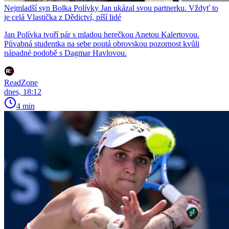
Nejmladší syn Bolka Polívky Jan ukázal svou partnerku. Vždyť to
je celá Vlastička z Dědictví, píší lidé
Jan Polívka tvoří pár s mladou herečkou Anetou Kalertovou.
Půvabná studentka na sebe poutá obrovskou pozornost kvůli
nápadné podobě s Dagmar Havlovou.
ReadZone
dnes, 18:12
4 min