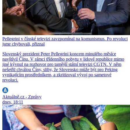
Pellegrini v čínské televizi zavzpomínal na komunismus. Po revoluci
jsme chybovali, přiznal
Slovenský prezident Peter Pellegrini koncem minulého měsíce
navštívil Čínu. V rámci třídenního pobytu v lidové republice mimo
jiné kývnul na rozhovor pro tamější státní televizi CGTN. V něm
nešetřil chválou Číny, sliby, že Slovensko může být pro Peking
vynikajícím prostředníkem, a zkritizoval vývoj po sametové
revoluci.
Aktuálně.cz - Zprávy
dnes, 18:11