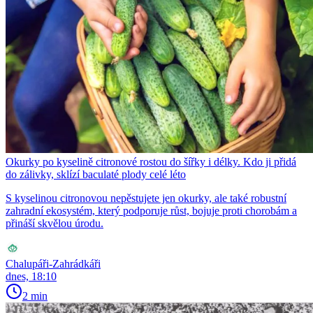
Okurky po kyselině citronové rostou do šířky i délky. Kdo ji přidá
do zálivky, sklízí baculaté plody celé léto
S kyselinou citronovou nepěstujete jen okurky, ale také robustní
zahradní ekosystém, který podporuje růst, bojuje proti chorobám a
přináší skvělou úrodu.
Chalupáři-Zahrádkáři
dnes, 18:10
2 min