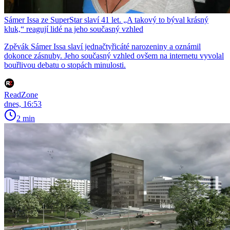
Sámer Issa ze SuperStar slaví 41 let. „A takový to býval krásný
kluk,“ reagují lidé na jeho současný vzhled
Zpěvák Sámer Issa slaví jednačtyřicáté narozeniny a oznámil
dokonce zásnuby. Jeho současný vzhled ovšem na internetu vyvolal
bouřlivou debatu o stopách minulosti.
ReadZone
dnes, 16:53
2 min