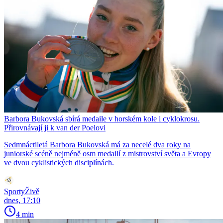
Barbora Bukovská sbírá medaile v horském kole i cyklokrosu.
Přirovnávají ji k van der Poelovi
Sedmnáctiletá Barbora Bukovská má za necelé dva roky na
juniorské scéně nejméně osm medailí z mistrovství světa a Evropy
ve dvou cyklistických disciplínách.
SportyŽivě
dnes, 17:10
4 min