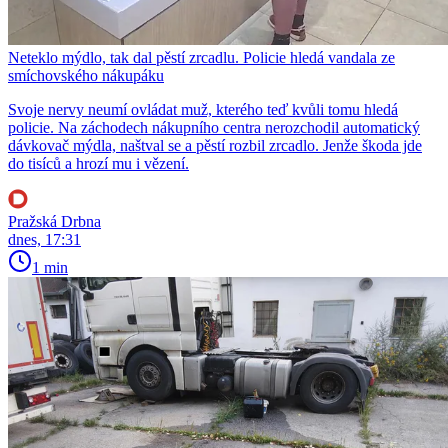
Neteklo mýdlo, tak dal pěstí zrcadlu. Policie hledá vandala ze
smíchovského nákupáku
Svoje nervy neumí ovládat muž, kterého teď kvůli tomu hledá
policie. Na záchodech nákupního centra nerozchodil automatický
dávkovač mýdla, naštval se a pěstí rozbil zrcadlo. Jenže škoda jde
do tisíců a hrozí mu i vězení.
Pražská Drbna
dnes, 17:31
1 min