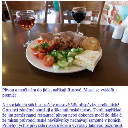
Plivou a močí nám do jídla, naříkají Rusové. Musel se vyjádřit i
premiér
Na sociálních sítích se začaly masově šířit příspěvky, podle nichž
Gruzínci záměrně ponižují a šikanují ruské turisty. Tvrdí například,
že jim zaměstnanci restaurací plivou nebo dokonce močí do jídla či
že místní průvodci ruské návštěvníky nechávají samotné v horách.
Příběhy rychle převzala ruská média a vyvolaly takovou pozornost,