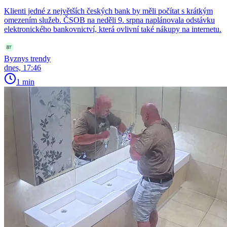
Klienti jedné z největších českých bank by měli počítat s krátkým
omezením služeb. ČSOB na neděli 9. srpna naplánovala odstávku
elektronického bankovnictví, která ovlivní také nákupy na internetu.
Byznys trendy
dnes, 17:46
1 min