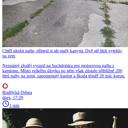
Chtěl ukrást naftu, přinesl si ale malý kanystr. Dvě stě litrů vyteklo
na zem
Neznámý zloděj vyrazil na Suchdolsku pro motorovou naftu z
kamionu. Místo velkého úlovku po něm však zůstalo přibližně 200
litrů nafty na zemi, zapomenutý kanistr a škoda téměř 20 tisíc korun.
Budějcká Drbna
dnes, 17:29
1 min