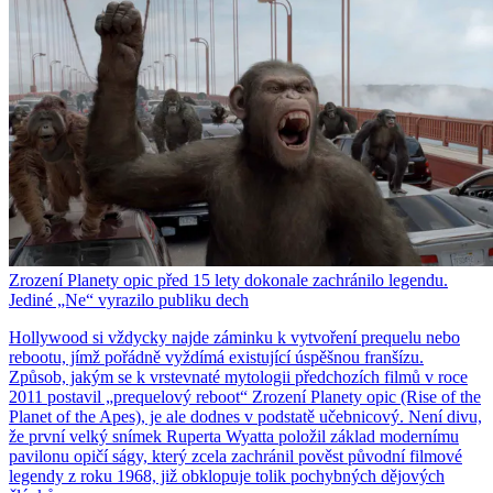
Zrození Planety opic před 15 lety dokonale zachránilo legendu.
Jediné „Ne“ vyrazilo publiku dech
Hollywood si vždycky najde záminku k vytvoření prequelu nebo
rebootu, jímž pořádně vyždímá existující úspěšnou franšízu.
Způsob, jakým se k vrstevnaté mytologii předchozích filmů v roce
2011 postavil „prequelový reboot“ Zrození Planety opic (Rise of the
Planet of the Apes), je ale dodnes v podstatě učebnicový. Není divu,
že první velký snímek Ruperta Wyatta položil základ modernímu
pavilonu opičí ságy, který zcela zachránil pověst původní filmové
legendy z roku 1968, již obklopuje tolik pochybných dějových