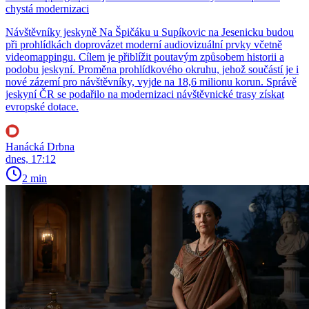
chystá modernizaci
Návštěvníky jeskyně Na Špičáku u Supíkovic na Jesenicku budou
při prohlídkách doprovázet moderní audiovizuální prvky včetně
videomappingu. Cílem je přiblížit poutavým způsobem historii a
podobu jeskyní. Proměna prohlídkového okruhu, jehož součástí je i
nové zázemí pro návštěvníky, vyjde na 18,6 milionu korun. Správě
jeskyní ČR se podařilo na modernizaci návštěvnické trasy získat
evropské dotace.
Hanácká Drbna
dnes, 17:12
2 min